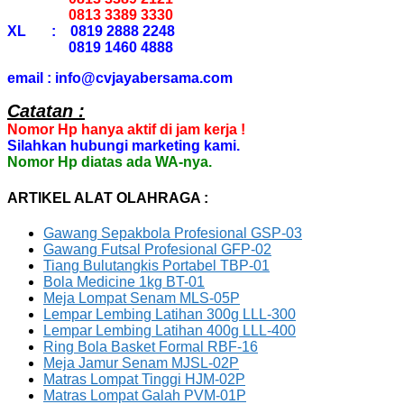
0813 3389 3330
XL : 0819 2888 2248
0819 1460 4888
email : info@cvjayabersama.com
Catatan :
Nomor Hp hanya aktif di jam kerja !
Silahkan hubungi marketing kami.
Nomor Hp diatas ada WA-nya.
ARTIKEL ALAT OLAHRAGA :
Gawang Sepakbola Profesional GSP-03
Gawang Futsal Profesional GFP-02
Tiang Bulutangkis Portabel TBP-01
Bola Medicine 1kg BT-01
Meja Lompat Senam MLS-05P
Lempar Lembing Latihan 300g LLL-300
Lempar Lembing Latihan 400g LLL-400
Ring Bola Basket Formal RBF-16
Meja Jamur Senam MJSL-02P
Matras Lompat Tinggi HJM-02P
Matras Lompat Galah PVM-01P