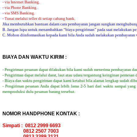
- via Internet Banking.
- via Phone Banking.
- via SMS Banking.
- Tunai melalui teller di setiap cabang bank.
Jika membutuhkan bantuan dalam cara pembayaran jangan sungkan menghubung
B. Jangan lupa untuk menambahkan “biaya pengiriman” pada saat melakukan p
C. Mohon diinformasikan kepada kami bila Anda sudah melakukan pembayaran via
BIAYA DAN WAKTU KIRIM :
- Pengiriman pesanan dapat dilakukan bila kami sudah menerima pembayaran dar
- Pengiriman dapat melalui darat, laut atau udara tergantung keinginan pemesan 
- Biaya dan waktu pengiriman dapat kami ketahui bila alamat lengkap sudah dib
- Pengiriman pesanan Anda dapat lebih lama 2-5 hari dari waktu sampai yang
memproduksi dulu pesanan barang tersebut.
NOMOR HANDPHONE KONTAK :
Simpati : 0812 2999 6693
0812 2507 7003
0813 3389 2121