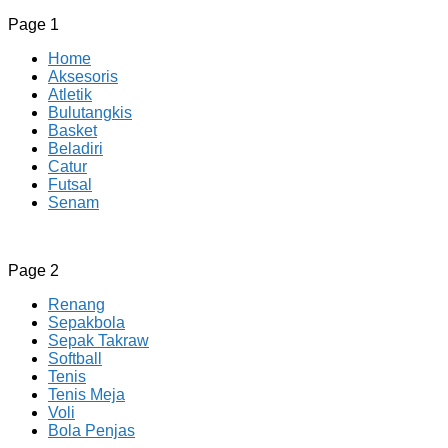
Page 1
Home
Aksesoris
Atletik
Bulutangkis
Basket
Beladiri
Catur
Futsal
Senam
CV JAYA BERSAMA Co Id
Menyediakan Semua Perlengkapan Olahraga Yang Lengkap, 
Page 2
Renang
Sepakbola
Sepak Takraw
Softball
Tenis
Tenis Meja
Voli
Bola Penjas