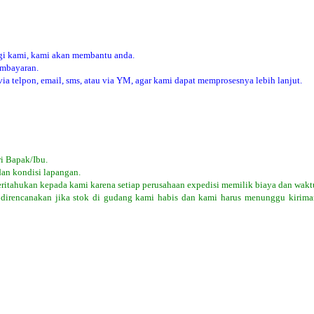
i kami, kami akan membantu anda.
embayaran.
 telpon, email, sms, atau via YM, agar kami dapat memprosesnya lebih lanjut.
i Bapak/Ibu.
dan kondisi lapangan.
eritahukan kepada kami karena setiap perusahaan expedisi memilik biaya dan wakt
 direncanakan jika stok di gudang kami habis dan kami harus menunggu kiriman