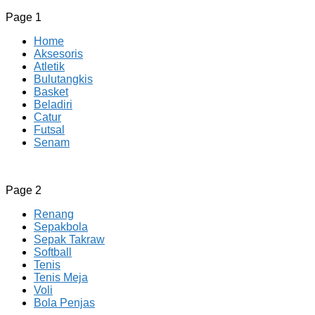
Page 1
Home
Aksesoris
Atletik
Bulutangkis
Basket
Beladiri
Catur
Futsal
Senam
CV JAYA BERSAMA Co Id
Menyediakan Semua Perlengkapan Olahraga Yang Lengkap, 
Page 2
Renang
Sepakbola
Sepak Takraw
Softball
Tenis
Tenis Meja
Voli
Bola Penjas