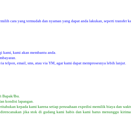
ilih cara yang termudah dan nyaman yang dapat anda lakukan, seperti transfer ke
i kami, kami akan membantu anda.
embayaran.
 telpon, email, sms, atau via YM, agar kami dapat memprosesnya lebih lanjut.
i Bapak/Ibu.
dan kondisi lapangan.
eritahukan kepada kami karena setiap perusahaan expedisi memilik biaya dan wakt
 direncanakan jika stok di gudang kami habis dan kami harus menunggu kiriman