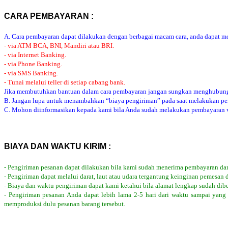
CARA PEMBAYARAN :
A. Cara pembayaran dapat dilakukan dengan berbagai macam cara, anda dapat mem
- via ATM BCA, BNI, Mandiri atau BRI.
- via Internet Banking.
- via Phone Banking.
- via SMS Banking.
- Tunai melalui teller di setiap cabang bank.
Jika membutuhkan bantuan dalam cara pembayaran jangan sungkan menghubung
B. Jangan lupa untuk menambahkan “biaya pengiriman” pada saat melakukan p
C. Mohon diinformasikan kepada kami bila Anda sudah melakukan pembayaran via
BIAYA DAN WAKTU KIRIM :
- Pengiriman pesanan dapat dilakukan bila kami sudah menerima pembayaran dar
- Pengiriman dapat melalui darat, laut atau udara tergantung keinginan pemesan 
- Biaya dan waktu pengiriman dapat kami ketahui bila alamat lengkap sudah dib
- Pengiriman pesanan Anda dapat lebih lama 2-5 hari dari waktu sampai yang
memproduksi dulu pesanan barang tersebut.