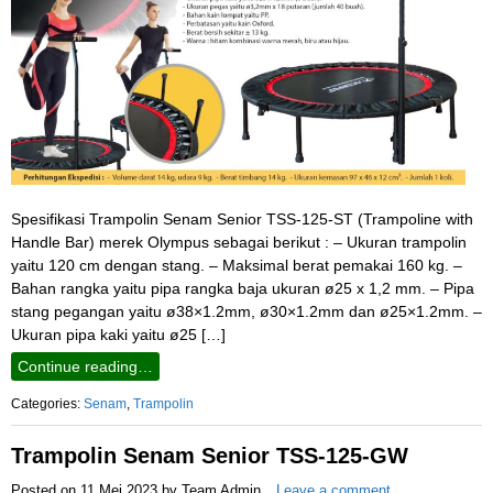
Spesifikasi Trampolin Senam Senior TSS-125-ST (Trampoline with
Handle Bar) merek Olympus sebagai berikut : – Ukuran trampolin
yaitu 120 cm dengan stang. – Maksimal berat pemakai 160 kg. –
Bahan rangka yaitu pipa rangka baja ukuran ø25 x 1,2 mm. – Pipa
stang pegangan yaitu ø38×1.2mm, ø30×1.2mm dan ø25×1.2mm. –
Ukuran pipa kaki yaitu ø25 […]
Continue reading…
Categories:
Senam
,
Trampolin
Trampolin Senam Senior TSS-125-GW
Posted on
11 Mei 2023
by
Team Admin
Leave a comment