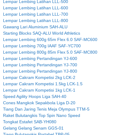
Lempar Lembing Latihan LLL-500
Lempar Lembing Latihan LLL-600
Lempar Lembing Latihan LLL-700
Lempar Lembing Latihan LLL-800
Gawang Lari Aluminium SAH-ALU
Starting Blocks SAQ-ALU World Athletics
Lempar Lembing 600g 65m Flex 6.0 SAF-MC600
Lempar Lembing 700g IAAF SAF-YC700
Lempar Lembing 800g 85m Flex 5.0 SAF-MC800
Lempar Lembing Pertandingan YJ-600
Lempar Lembing Pertandingan YJ-700
Lempar Lembing Pertandingan YJ-800
Lempar Cakram Kompetisi 2kg LCK-2
Lempar Cakram Kompetisi 1.5kg LCK-1.5
Lempar Cakram Kompetisi 1kg LCK-1
Speed Agility Hoops Liga SAH-40
Cones Mangkok Sepakbola Liga D-20
Tiang Dan Jaring Tenis Meja Olympus TTM-5
Raket Bulutangkis Top Spin Nano Speed
Tongkat Estafet SAB-YH080
Gelang Gelang Senam GGS-01
Tiang Bulutangkis Portabel TBP-05