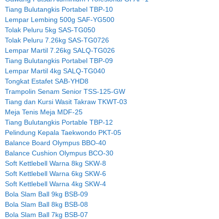
Tiang Bulutangkis Portabel TBP-10
Lempar Lembing 500g SAF-YG500
Tolak Peluru 5kg SAS-TG050
Tolak Peluru 7.26kg SAS-TG0726
Lempar Martil 7.26kg SALQ-TG026
Tiang Bulutangkis Portabel TBP-09
Lempar Martil 4kg SALQ-TG040
Tongkat Estafet SAB-YHD8
Trampolin Senam Senior TSS-125-GW
Tiang dan Kursi Wasit Takraw TKWT-03
Meja Tenis Meja MDF-25
Tiang Bulutangkis Portable TBP-12
Pelindung Kepala Taekwondo PKT-05
Balance Board Olympus BBO-40
Balance Cushion Olympus BCO-30
Soft Kettlebell Warna 8kg SKW-8
Soft Kettlebell Warna 6kg SKW-6
Soft Kettlebell Warna 4kg SKW-4
Bola Slam Ball 9kg BSB-09
Bola Slam Ball 8kg BSB-08
Bola Slam Ball 7kg BSB-07