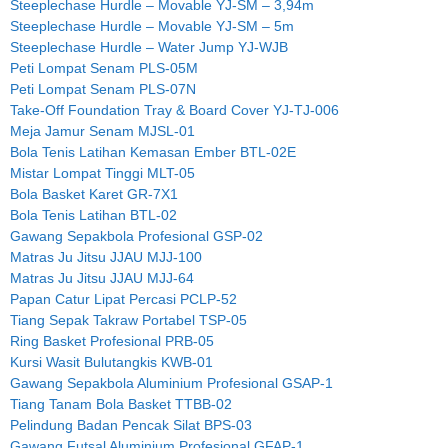
Steeplechase Hurdle – Movable YJ-SM – 3,94m
Steeplechase Hurdle – Movable YJ-SM – 5m
Steeplechase Hurdle – Water Jump YJ-WJB
Peti Lompat Senam PLS-05M
Peti Lompat Senam PLS-07N
Take-Off Foundation Tray & Board Cover YJ-TJ-006
Meja Jamur Senam MJSL-01
Bola Tenis Latihan Kemasan Ember BTL-02E
Mistar Lompat Tinggi MLT-05
Bola Basket Karet GR-7X1
Bola Tenis Latihan BTL-02
Gawang Sepakbola Profesional GSP-02
Matras Ju Jitsu JJAU MJJ-100
Matras Ju Jitsu JJAU MJJ-64
Papan Catur Lipat Percasi PCLP-52
Tiang Sepak Takraw Portabel TSP-05
Ring Basket Profesional PRB-05
Kursi Wasit Bulutangkis KWB-01
Gawang Sepakbola Aluminium Profesional GSAP-1
Tiang Tanam Bola Basket TTBB-02
Pelindung Badan Pencak Silat BPS-03
Gawang Futsal Aluminium Profesional GFAP-1