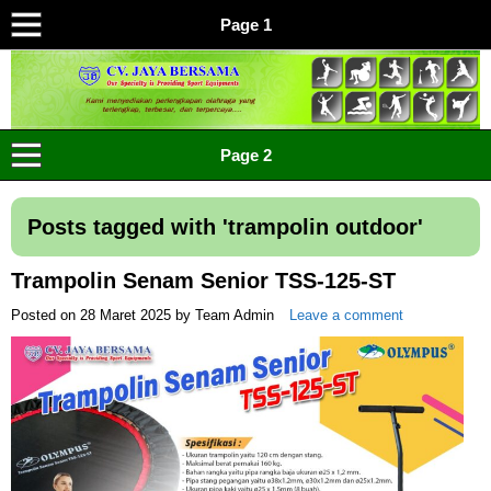
Page 1
CV JAYA BERSAMA Co Id
Menyediakan Semua Perlengkapan Olahraga Yang
Page 2
Lengkap, Berkualitas Dengan Harga Yang Murah
Posts tagged with '
trampolin outdoor
'
Trampolin Senam Senior TSS-125-ST
Posted on
28 Maret 2025
by
Team Admin
Leave a comment