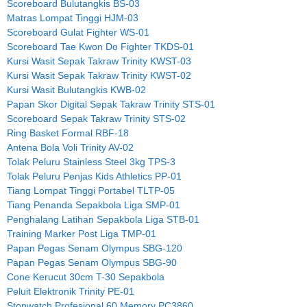
Scoreboard Bulutangkis BS-03
Matras Lompat Tinggi HJM-03
Scoreboard Gulat Fighter WS-01
Scoreboard Tae Kwon Do Fighter TKDS-01
Kursi Wasit Sepak Takraw Trinity KWST-03
Kursi Wasit Sepak Takraw Trinity KWST-02
Kursi Wasit Bulutangkis KWB-02
Papan Skor Digital Sepak Takraw Trinity STS-01
Scoreboard Sepak Takraw Trinity STS-02
Ring Basket Formal RBF-18
Antena Bola Voli Trinity AV-02
Tolak Peluru Stainless Steel 3kg TPS-3
Tolak Peluru Penjas Kids Athletics PP-01
Tiang Lompat Tinggi Portabel TLTP-05
Tiang Penanda Sepakbola Liga SMP-01
Penghalang Latihan Sepakbola Liga STB-01
Training Marker Post Liga TMP-01
Papan Pegas Senam Olympus SBG-120
Papan Pegas Senam Olympus SBG-90
Cone Kerucut 30cm T-30 Sepakbola
Peluit Elektronik Trinity PE-01
Stopwatch Profesional 60 Memory PC3860.