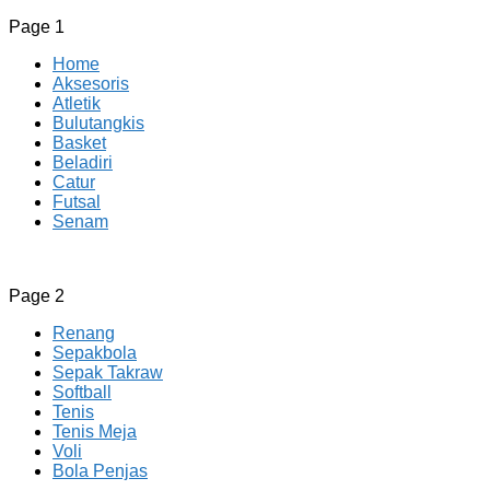
Page 1
Home
Aksesoris
Atletik
Bulutangkis
Basket
Beladiri
Catur
Futsal
Senam
CV JAYA BERSAMA Co Id
Menyediakan Semua Perlengkapan Olahraga Yang Lengkap, 
Page 2
Renang
Sepakbola
Sepak Takraw
Softball
Tenis
Tenis Meja
Voli
Bola Penjas