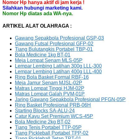
Nomor Hp hanya aktif di jam kerja !
Silahkan hubungi marketing kami.
Nomor Hp diatas ada WA-nya.
ARTIKEL ALAT OLAHRAGA :
Gawang Sepakbola Profesional GSP-03
Gawang Futsal Profesional GFP-02
Tiang Bulutangkis Portabel TBP-01
Bola Medicine 1kg BT-01
Meja Lompat Senam MLS-05P
Lempar Lembing Latihan 300g LLL-300
Lempar Lembing Latihan 400g LLL-400
Ring Bola Basket Formal RBF-16
Meja Jamur Senam MJSL-02P
Matras Lompat Tinggi HJM-02P
Matras Lompat Galah PVM-01P
Jaring Gawang Sepakbola Profesional PFGN-05P
Ring Basket Profesional PRB-06H
Starting Blocks SA-ALU-24
Catur Kayu Set Premium WCS-45P
Bola Medicine 2kg BT-02
Tiang Tenis Portabel TTP-05P
Tiang Pickleball Portabel TPP-02
Tiang Pickleball Tetap TPT-01