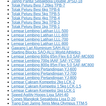
Jaring Pantul Sepakbola Double JPSD-18
Tolak Peluru Besi 7.26kg TPB-7
Tolak Peluru Besi 6kg TPB-6
Tolak Peluru Besi 5kg TPB-5
Tolak Peluru Besi 4kg TPB-4
Tolak Peluru Besi 3kg TPB-3
Tolak Peluru Besi 1kg TPB-1
Lempar Lembing Latihan LLL-500
Lempar Lembing Latihan LLL-600
Lempar Lembing Latihan LLL-700
Lempar Lembing Latihan LLL-800
Gawang Lari Aluminium SAH-ALU
Starting Blocks SAQ-ALU World Athletics
Lempar Lembing 600g 65m Flex 6.0 SAF-MC600
Lempar Lembing 700g IAAF SAF-YC700
Lempar Lembing 800g 85m Flex 5.0 SAF-MC800
Lempar Lembing Pertandingan YJ-600
Lempar Lembing Pertandingan YJ-700
Lempar Lembing Pertandingan YJ-800
Lempar Cakram Kompetisi 2kg LCK-2
Lempar Cakram Kompetisi 1.5kg LCK-1.5
Lempar Cakram Kompetisi 1kg LCK-1
Speed Agility Hoops Liga SAH-40
Cones Mangkok Sepakbola Liga D-20
Tiang Dan Jaring Tenis Meja Olympus TTM-5