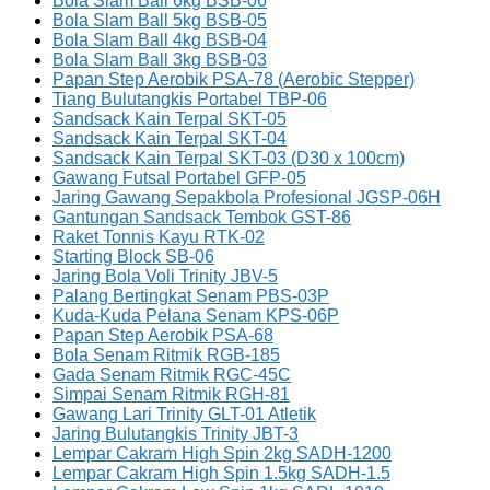
Bola Slam Ball 6kg BSB-06
Bola Slam Ball 5kg BSB-05
Bola Slam Ball 4kg BSB-04
Bola Slam Ball 3kg BSB-03
Papan Step Aerobik PSA-78 (Aerobic Stepper)
Tiang Bulutangkis Portabel TBP-06
Sandsack Kain Terpal SKT-05
Sandsack Kain Terpal SKT-04
Sandsack Kain Terpal SKT-03 (D30 x 100cm)
Gawang Futsal Portabel GFP-05
Jaring Gawang Sepakbola Profesional JGSP-06H
Gantungan Sandsack Tembok GST-86
Raket Tonnis Kayu RTK-02
Starting Block SB-06
Jaring Bola Voli Trinity JBV-5
Palang Bertingkat Senam PBS-03P
Kuda-Kuda Pelana Senam KPS-06P
Papan Step Aerobik PSA-68
Bola Senam Ritmik RGB-185
Gada Senam Ritmik RGC-45C
Simpai Senam Ritmik RGH-81
Gawang Lari Trinity GLT-01 Atletik
Jaring Bulutangkis Trinity JBT-3
Lempar Cakram High Spin 2kg SADH-1200
Lempar Cakram High Spin 1.5kg SADH-1.5