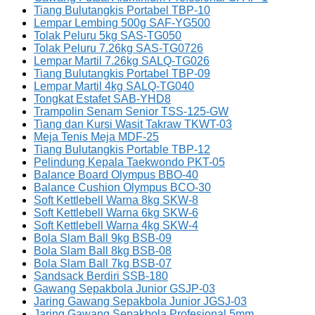
Tiang Bulutangkis Portabel TBP-10
Lempar Lembing 500g SAF-YG500
Tolak Peluru 5kg SAS-TG050
Tolak Peluru 7.26kg SAS-TG0726
Lempar Martil 7.26kg SALQ-TG026
Tiang Bulutangkis Portabel TBP-09
Lempar Martil 4kg SALQ-TG040
Tongkat Estafet SAB-YHD8
Trampolin Senam Senior TSS-125-GW
Tiang dan Kursi Wasit Takraw TKWT-03
Meja Tenis Meja MDF-25
Tiang Bulutangkis Portable TBP-12
Pelindung Kepala Taekwondo PKT-05
Balance Board Olympus BBO-40
Balance Cushion Olympus BCO-30
Soft Kettlebell Warna 8kg SKW-8
Soft Kettlebell Warna 6kg SKW-6
Soft Kettlebell Warna 4kg SKW-4
Bola Slam Ball 9kg BSB-09
Bola Slam Ball 8kg BSB-08
Bola Slam Ball 7kg BSB-07
Sandsack Berdiri SSB-180
Gawang Sepakbola Junior GSJP-03
Jaring Gawang Sepakbola Junior JGSJ-03
Jaring Gawang Sepakbola Profesional 5mm