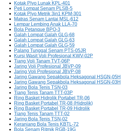
Kotak Plyo Lunak KPL-401
Peti Lompat Senam PLSB-5
Kotak Plyo Metrik 3in1 KPM-301
Matras Senam Lantai MSL-612
Lempar Lembing Anak LLA-70
Bola Petanque BPQ-3
Galah Lompat Galah GLG-68
Galah Lompat Galah GLG-63
Galah Lompat Galah GLG-59
Palang Tunggal Senam PTS-05JR
Kursi Wasit Voli Profesional KWV-02P
Tiang Voli Tanam TVT-06P
Jaring Voli Profesional JBVP-09
Jaring Voli Profesional JBVP-08
Jaring Gawang Sepakbola Heksagonal HSGN-05H
Jaring Gawang Sepakbola Heksagonal HSGN-03H
Jaring Bola Tenis TSN-03
Tiang Tenis Tanam TTT-03P
Ring Basket Hidrolik Portabel TR-06
Ring Basket Portabel TR-08 (Hidrolik)
Ring Basket Portabel TR-09 Hidrolik
Tiang Tenis Tanam TTT-02
Jaring Bola Tenis TSN-02
Keranjang Bola Tenis KBTL-72
Bola Senam Ritmik RGB-19G