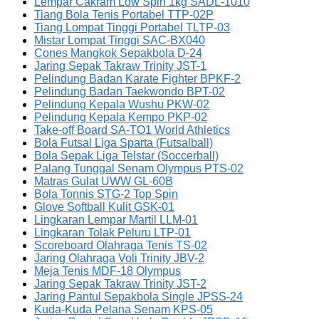
Lempar Cakram Low Spin 1kg SADL-1010
Tiang Bola Tenis Portabel TTP-02P
Tiang Lompat Tinggi Portabel TLTP-03
Mistar Lompat Tinggi SAC-BX040
Cones Mangkok Sepakbola D-24
Jaring Sepak Takraw Trinity JST-1
Pelindung Badan Karate Fighter BPKF-2
Pelindung Badan Taekwondo BPT-02
Pelindung Kepala Wushu PKW-02
Pelindung Kepala Kempo PKP-02
Take-off Board SA-TO1 World Athletics
Bola Futsal Liga Sparta (Futsalball)
Bola Sepak Liga Telstar (Soccerball)
Palang Tunggal Senam Olympus PTS-02
Matras Gulat UWW GL-60B
Bola Tonnis STG-2 Top Spin
Glove Softball Kulit GSK-01
Lingkaran Lempar Martil LLM-01
Lingkaran Tolak Peluru LTP-01
Scoreboard Olahraga Tenis TS-02
Jaring Olahraga Voli Trinity JBV-2
Meja Tenis MDF-18 Olympus
Jaring Sepak Takraw Trinity JST-2
Jaring Pantul Sepakbola Single JPSS-24
Kuda-Kuda Pelana Senam KPS-05