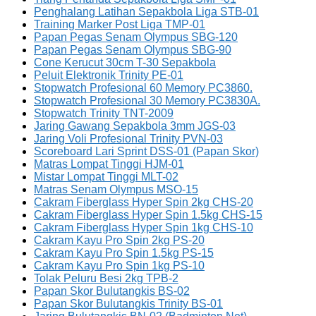
Penghalang Latihan Sepakbola Liga STB-01
Training Marker Post Liga TMP-01
Papan Pegas Senam Olympus SBG-120
Papan Pegas Senam Olympus SBG-90
Cone Kerucut 30cm T-30 Sepakbola
Peluit Elektronik Trinity PE-01
Stopwatch Profesional 60 Memory PC3860.
Stopwatch Profesional 30 Memory PC3830A.
Stopwatch Trinity TNT-2009
Jaring Gawang Sepakbola 3mm JGS-03
Jaring Voli Profesional Trinity PVN-03
Scoreboard Lari Sprint DSS-01 (Papan Skor)
Matras Lompat Tinggi HJM-01
Mistar Lompat Tinggi MLT-02
Matras Senam Olympus MSO-15
Cakram Fiberglass Hyper Spin 2kg CHS-20
Cakram Fiberglass Hyper Spin 1.5kg CHS-15
Cakram Fiberglass Hyper Spin 1kg CHS-10
Cakram Kayu Pro Spin 2kg PS-20
Cakram Kayu Pro Spin 1.5kg PS-15
Cakram Kayu Pro Spin 1kg PS-10
Tolak Peluru Besi 2kg TPB-2
Papan Skor Bulutangkis BS-02
Papan Skor Bulutangkis Trinity BS-01