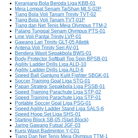
Keranjang Bola Beroda Liga KBB-01
Meja Lompat Senam TaiShan MLS-02P
Tiang Bola Voli Tanam Trinity TVT-02
Tiang Bola Voli Tanam TVT-01P
Tiang dan Net Tenis Meja Olympus TTM-2
Palang Tunggal Senam Olympus PTS-01
Line Voli Pantai Trinity LVP-01
Gawang Lari Trinity GLT-05 Atletik
Antena Voli Trinity Seri AV-01
Bendera Wasit Sepakbola BWS-01
Body Protector Softball Top Spin BPSB-01
Agility Ladder Drills Liga ALD-10
Agility Ladder Drills Liga ALD-6
Speed Ball Gantung Kulit Fighter SBGK-01
Soccer Training Goal Liga STG-01
Papan Strategi Sepakbola Liga PSSB-01
Speed Training Parachute Liga STP-02
Speed Training Parachute Liga STP-01
Portable Soccer Goal Liga PSG-01
Speed Agility Ladder Stand Liga SALS-6
Speed Hoop Set Liga SHS-01
Starting Block SB-05 (Start Block)
Jaring Gawang Futsal JGF-03
Kursi Wasit Badminton Y-C01
Tiang Dan Net Tenis Meja Olympus TTM-1