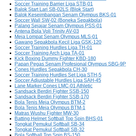
Soccer Training Barrier Liga STB-01
Balok Start Lari SB-02LS (Blok Start)
Balok Keseimbangan Senam Olympus BKS-01
Soccer Wall SW-02 (Boneka Sepakbola)
Palang Sejajar Senam Olympus PSS-01
Antena Bola Voli Trinity AV-03
Meja Lompat Senam Olympus MLS-01
Gawang Sepakbola Kecil Liga GSK-120
Soccer Training Hurdles Liga TH-01
Soccer Training Arch Liga TA-01
Kick Boxing Dummy Fighter KBD-180
Papan Pegas Senam Profesional Olympus SBG-9P
Cones Hurdles Sepakbola CH-30
Soccer Training Hurdles Set Liga STH-5
Soccer Adjustable Hurdles Liga SAH-45
Lane Marker Cones LMC-01 Athletic
Sandsack Berdiri Fighter SSB-150
Sandsack Berdiri Fighter SSB-170
Bola Tenis Meja Olympus BTM-2
Bola Tenis Meja Olympus BTM-1
Matras Wushu Fighter MW-30
Batting Helmet Softball Top Spin BHS-01
Tongkat Pemukul Softball SB-34
Tongkat Pemukul Softball SB-32
Bola Softball Top Spin BS-150