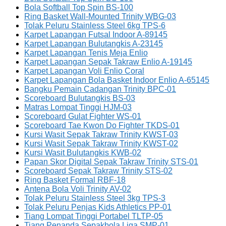
Bola Softball Top Spin BS-100
Ring Basket Wall-Mounted Trinity WBG-03
Tolak Peluru Stainless Steel 6kg TPS-6
Karpet Lapangan Futsal Indoor A-89145
Karpet Lapangan Bulutangkis A-23145
Karpet Lapangan Tenis Meja Enlio
Karpet Lapangan Sepak Takraw Enlio A-19145
Karpet Lapangan Voli Enlio Coral
Karpet Lapangan Bola Basket Indoor Enlio A-65145
Bangku Pemain Cadangan Trinity BPC-01
Scoreboard Bulutangkis BS-03
Matras Lompat Tinggi HJM-03
Scoreboard Gulat Fighter WS-01
Scoreboard Tae Kwon Do Fighter TKDS-01
Kursi Wasit Sepak Takraw Trinity KWST-03
Kursi Wasit Sepak Takraw Trinity KWST-02
Kursi Wasit Bulutangkis KWB-02
Papan Skor Digital Sepak Takraw Trinity STS-01
Scoreboard Sepak Takraw Trinity STS-02
Ring Basket Formal RBF-18
Antena Bola Voli Trinity AV-02
Tolak Peluru Stainless Steel 3kg TPS-3
Tolak Peluru Penjas Kids Athletics PP-01
Tiang Lompat Tinggi Portabel TLTP-05
Tiang Penanda Sepakbola Liga SMP-01