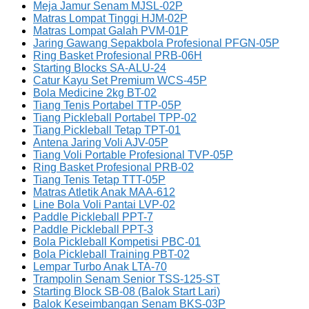
Meja Jamur Senam MJSL-02P
Matras Lompat Tinggi HJM-02P
Matras Lompat Galah PVM-01P
Jaring Gawang Sepakbola Profesional PFGN-05P
Ring Basket Profesional PRB-06H
Starting Blocks SA-ALU-24
Catur Kayu Set Premium WCS-45P
Bola Medicine 2kg BT-02
Tiang Tenis Portabel TTP-05P
Tiang Pickleball Portabel TPP-02
Tiang Pickleball Tetap TPT-01
Antena Jaring Voli AJV-05P
Tiang Voli Portable Profesional TVP-05P
Ring Basket Profesional PRB-02
Tiang Tenis Tetap TTT-05P
Matras Atletik Anak MAA-612
Line Bola Voli Pantai LVP-02
Paddle Pickleball PPT-7
Paddle Pickleball PPT-3
Bola Pickleball Kompetisi PBC-01
Bola Pickleball Training PBT-02
Lempar Turbo Anak LTA-70
Trampolin Senam Senior TSS-125-ST
Starting Block SB-08 (Balok Start Lari)
Balok Keseimbangan Senam BKS-03P