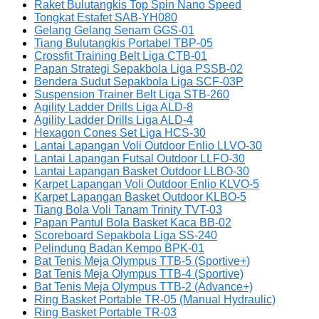
Raket Bulutangkis Top Spin Nano Speed
Tongkat Estafet SAB-YH080
Gelang Gelang Senam GGS-01
Tiang Bulutangkis Portabel TBP-05
Crossfit Training Belt Liga CTB-01
Papan Strategi Sepakbola Liga PSSB-02
Bendera Sudut Sepakbola Liga SCF-03P
Suspension Trainer Belt Liga STB-260
Agility Ladder Drills Liga ALD-8
Agility Ladder Drills Liga ALD-4
Hexagon Cones Set Liga HCS-30
Lantai Lapangan Voli Outdoor Enlio LLVO-30
Lantai Lapangan Futsal Outdoor LLFO-30
Lantai Lapangan Basket Outdoor LLBO-30
Karpet Lapangan Voli Outdoor Enlio KLVO-5
Karpet Lapangan Basket Outdoor KLBO-5
Tiang Bola Voli Tanam Trinity TVT-03
Papan Pantul Bola Basket Kaca BB-02
Scoreboard Sepakbola Liga SS-240
Pelindung Badan Kempo BPK-01
Bat Tenis Meja Olympus TTB-5 (Sportive+)
Bat Tenis Meja Olympus TTB-4 (Sportive)
Bat Tenis Meja Olympus TTB-2 (Advance+)
Ring Basket Portable TR-05 (Manual Hydraulic)
Ring Basket Portable TR-03