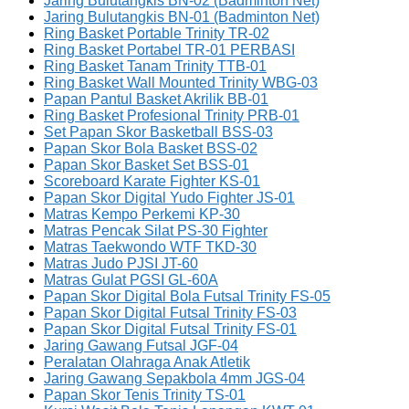
Jaring Bulutangkis BN-02 (Badminton Net)
Jaring Bulutangkis BN-01 (Badminton Net)
Ring Basket Portable Trinity TR-02
Ring Basket Portabel TR-01 PERBASI
Ring Basket Tanam Trinity TTB-01
Ring Basket Wall Mounted Trinity WBG-03
Papan Pantul Basket Akrilik BB-01
Ring Basket Profesional Trinity PRB-01
Set Papan Skor Basketball BSS-03
Papan Skor Bola Basket BSS-02
Papan Skor Basket Set BSS-01
Scoreboard Karate Fighter KS-01
Papan Skor Digital Yudo Fighter JS-01
Matras Kempo Perkemi KP-30
Matras Pencak Silat PS-30 Fighter
Matras Taekwondo WTF TKD-30
Matras Judo PJSI JT-60
Matras Gulat PGSI GL-60A
Papan Skor Digital Bola Futsal Trinity FS-05
Papan Skor Digital Futsal Trinity FS-03
Papan Skor Digital Futsal Trinity FS-01
Jaring Gawang Futsal JGF-04
Peralatan Olahraga Anak Atletik
Jaring Gawang Sepakbola 4mm JGS-04
Papan Skor Tenis Trinity TS-01