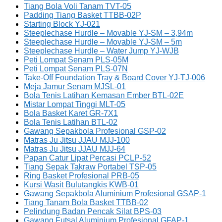
Tiang Bola Voli Tanam TVT-05
Padding Tiang Basket TTBB-02P
Starting Block YJ-021
Steeplechase Hurdle – Movable YJ-SM – 3,94m
Steeplechase Hurdle – Movable YJ-SM – 5m
Steeplechase Hurdle – Water Jump YJ-WJB
Peti Lompat Senam PLS-05M
Peti Lompat Senam PLS-07N
Take-Off Foundation Tray & Board Cover YJ-TJ-006
Meja Jamur Senam MJSL-01
Bola Tenis Latihan Kemasan Ember BTL-02E
Mistar Lompat Tinggi MLT-05
Bola Basket Karet GR-7X1
Bola Tenis Latihan BTL-02
Gawang Sepakbola Profesional GSP-02
Matras Ju Jitsu JJAU MJJ-100
Matras Ju Jitsu JJAU MJJ-64
Papan Catur Lipat Percasi PCLP-52
Tiang Sepak Takraw Portabel TSP-05
Ring Basket Profesional PRB-05
Kursi Wasit Bulutangkis KWB-01
Gawang Sepakbola Aluminium Profesional GSAP-1
Tiang Tanam Bola Basket TTBB-02
Pelindung Badan Pencak Silat BPS-03
Gawang Futsal Aluminium Profesional GFAP-1