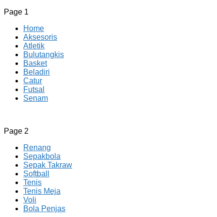
Page 1
Home
Aksesoris
Atletik
Bulutangkis
Basket
Beladiri
Catur
Futsal
Senam
CV JAYA BERSAMA Co Id
Menyediakan Semua Perlengkapan Olahraga Yang
Page 2
Lengkap, Berkualitas Dengan Harga Yang Murah
Renang
Sepakbola
Sepak Takraw
Softball
Tenis
Tenis Meja
Voli
Bola Penjas