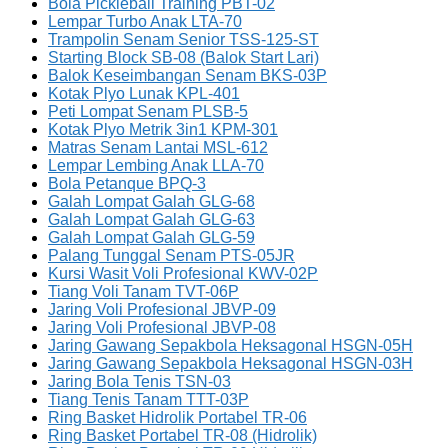
Bola Pickleball Training PBT-02
Lempar Turbo Anak LTA-70
Trampolin Senam Senior TSS-125-ST
Starting Block SB-08 (Balok Start Lari)
Balok Keseimbangan Senam BKS-03P
Kotak Plyo Lunak KPL-401
Peti Lompat Senam PLSB-5
Kotak Plyo Metrik 3in1 KPM-301
Matras Senam Lantai MSL-612
Lempar Lembing Anak LLA-70
Bola Petanque BPQ-3
Galah Lompat Galah GLG-68
Galah Lompat Galah GLG-63
Galah Lompat Galah GLG-59
Palang Tunggal Senam PTS-05JR
Kursi Wasit Voli Profesional KWV-02P
Tiang Voli Tanam TVT-06P
Jaring Voli Profesional JBVP-09
Jaring Voli Profesional JBVP-08
Jaring Gawang Sepakbola Heksagonal HSGN-05H
Jaring Gawang Sepakbola Heksagonal HSGN-03H
Jaring Bola Tenis TSN-03
Tiang Tenis Tanam TTT-03P
Ring Basket Hidrolik Portabel TR-06
Ring Basket Portabel TR-08 (Hidrolik)