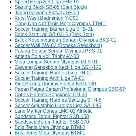
Speed Hoop Set Liga SHS-01
Starting Block SB-05 (Start Block)
Jaring Gawang Futsal JGF-03
Kursi Wasit Badminton Y-C01
Tiang Dan Net Tenis Meja Olympus TTM-1
Soccer Training Barrier Liga STB-01
Balok Start Lari SB-02LS (Blok Start)
Balok Keseimbangan Senam Olympus BKS-01
Soccer Wall SW-02 (Boneka Sepakbola)
Palang Sejajar Senam Olympus PSS-01
Antena Bola Voli Trinity AV-03
Meja Lompat Senam Olympus MLS-01
Gawang Sepakbola Kecil Liga GSK-120
Soccer Training Hurdles Liga TH-01
Soccer Training Arch Liga TA-01
Kick Boxing Dummy Fighter KBD-180
Papan Pegas Senam Profesional Olympus SBG-9P
Cones Hurdles Sepakbola CH-30
Soccer Training Hurdles Set Liga STH-5
Soccer Adjustable Hurdles Liga SAH-45
Lane Marker Cones LMC-01 Athletic
Sandsack Berdiri Fighter SSB-150
Sandsack Berdiri Fighter SSB-170
Bola Tenis Meja Olympus BTM-2
Bola Tenis Meja Olympus BTM-1