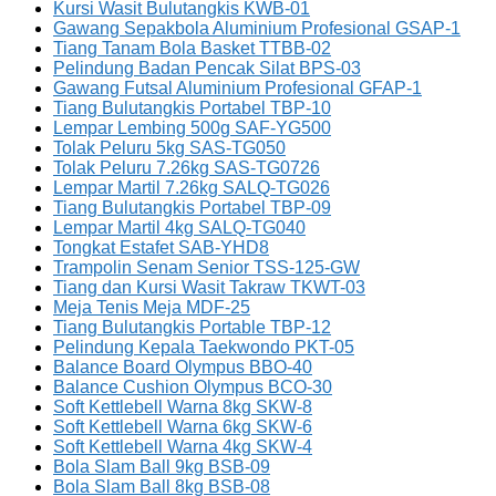
Kursi Wasit Bulutangkis KWB-01
Gawang Sepakbola Aluminium Profesional GSAP-1
Tiang Tanam Bola Basket TTBB-02
Pelindung Badan Pencak Silat BPS-03
Gawang Futsal Aluminium Profesional GFAP-1
Tiang Bulutangkis Portabel TBP-10
Lempar Lembing 500g SAF-YG500
Tolak Peluru 5kg SAS-TG050
Tolak Peluru 7.26kg SAS-TG0726
Lempar Martil 7.26kg SALQ-TG026
Tiang Bulutangkis Portabel TBP-09
Lempar Martil 4kg SALQ-TG040
Tongkat Estafet SAB-YHD8
Trampolin Senam Senior TSS-125-GW
Tiang dan Kursi Wasit Takraw TKWT-03
Meja Tenis Meja MDF-25
Tiang Bulutangkis Portable TBP-12
Pelindung Kepala Taekwondo PKT-05
Balance Board Olympus BBO-40
Balance Cushion Olympus BCO-30
Soft Kettlebell Warna 8kg SKW-8
Soft Kettlebell Warna 6kg SKW-6
Soft Kettlebell Warna 4kg SKW-4
Bola Slam Ball 9kg BSB-09
Bola Slam Ball 8kg BSB-08