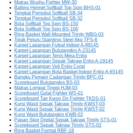
Matras Wushu Fighter MW-30
Batting Helmet Softball Top Spin BHS-01
Tongkat Pemukul Softball SB-34
Tongkat Pemukul Softball SB-32
Bola Softball Top Spin BS-150
Bola Softball Top Spin BS-100
Ring Basket Wall-Mounted Trinity WBG-03
Tolak Peluru Stainless Steel 6kg TPS-6
Karpet Lapangan Futsal Indoor A-89145
Karpet Lapangan Bulutangkis A-23145
Karpet Lapangan Tenis Meja Enlio
Karpet Lapangan Sepak Takraw Enlio A-19145
Karpet Lapangan Voli Enlio Coral
Karpet Lapangan Bola Basket Indoor Enlio A-65145
Bangku Pemain Cadangan Trinity BPC-01
Scoreboard Bulutangkis BS-03
Matras Lompat Tinggi HJM-03
Scoreboard Gulat Fighter WS-01
Scoreboard Tae Kwon Do Fighter TKDS-01
Kursi Wasit Sepak Takraw Trinity KWST-03
Kursi Wasit Sepak Takraw Trinity KWST-02
Kursi Wasit Bulutangkis KWB-02
Papan Skor Digital Sepak Takraw Trinity STS-01
Scoreboard Sepak Takraw Trinity STS-02
Ring Basket Formal RBF-18