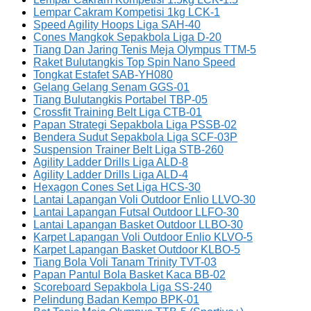
Lempar Cakram Kompetisi 1kg LCK-1
Speed Agility Hoops Liga SAH-40
Cones Mangkok Sepakbola Liga D-20
Tiang Dan Jaring Tenis Meja Olympus TTM-5
Raket Bulutangkis Top Spin Nano Speed
Tongkat Estafet SAB-YH080
Gelang Gelang Senam GGS-01
Tiang Bulutangkis Portabel TBP-05
Crossfit Training Belt Liga CTB-01
Papan Strategi Sepakbola Liga PSSB-02
Bendera Sudut Sepakbola Liga SCF-03P
Suspension Trainer Belt Liga STB-260
Agility Ladder Drills Liga ALD-8
Agility Ladder Drills Liga ALD-4
Hexagon Cones Set Liga HCS-30
Lantai Lapangan Voli Outdoor Enlio LLVO-30
Lantai Lapangan Futsal Outdoor LLFO-30
Lantai Lapangan Basket Outdoor LLBO-30
Karpet Lapangan Voli Outdoor Enlio KLVO-5
Karpet Lapangan Basket Outdoor KLBO-5
Tiang Bola Voli Tanam Trinity TVT-03
Papan Pantul Bola Basket Kaca BB-02
Scoreboard Sepakbola Liga SS-240
Pelindung Badan Kempo BPK-01