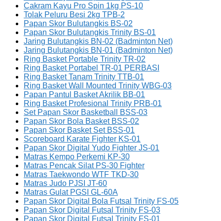
Cakram Kayu Pro Spin 1kg PS-10
Tolak Peluru Besi 2kg TPB-2
Papan Skor Bulutangkis BS-02
Papan Skor Bulutangkis Trinity BS-01
Jaring Bulutangkis BN-02 (Badminton Net)
Jaring Bulutangkis BN-01 (Badminton Net)
Ring Basket Portable Trinity TR-02
Ring Basket Portabel TR-01 PERBASI
Ring Basket Tanam Trinity TTB-01
Ring Basket Wall Mounted Trinity WBG-03
Papan Pantul Basket Akrilik BB-01
Ring Basket Profesional Trinity PRB-01
Set Papan Skor Basketball BSS-03
Papan Skor Bola Basket BSS-02
Papan Skor Basket Set BSS-01
Scoreboard Karate Fighter KS-01
Papan Skor Digital Yudo Fighter JS-01
Matras Kempo Perkemi KP-30
Matras Pencak Silat PS-30 Fighter
Matras Taekwondo WTF TKD-30
Matras Judo PJSI JT-60
Matras Gulat PGSI GL-60A
Papan Skor Digital Bola Futsal Trinity FS-05
Papan Skor Digital Futsal Trinity FS-03
Papan Skor Digital Futsal Trinity FS-01