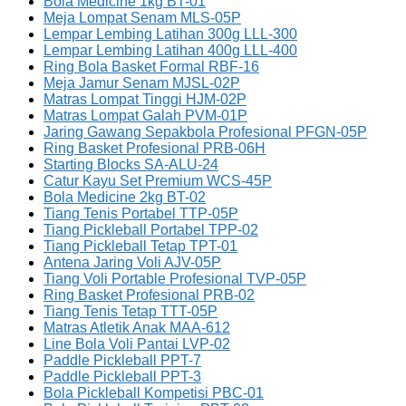
Bola Medicine 1kg BT-01
Meja Lompat Senam MLS-05P
Lempar Lembing Latihan 300g LLL-300
Lempar Lembing Latihan 400g LLL-400
Ring Bola Basket Formal RBF-16
Meja Jamur Senam MJSL-02P
Matras Lompat Tinggi HJM-02P
Matras Lompat Galah PVM-01P
Jaring Gawang Sepakbola Profesional PFGN-05P
Ring Basket Profesional PRB-06H
Starting Blocks SA-ALU-24
Catur Kayu Set Premium WCS-45P
Bola Medicine 2kg BT-02
Tiang Tenis Portabel TTP-05P
Tiang Pickleball Portabel TPP-02
Tiang Pickleball Tetap TPT-01
Antena Jaring Voli AJV-05P
Tiang Voli Portable Profesional TVP-05P
Ring Basket Profesional PRB-02
Tiang Tenis Tetap TTT-05P
Matras Atletik Anak MAA-612
Line Bola Voli Pantai LVP-02
Paddle Pickleball PPT-7
Paddle Pickleball PPT-3
Bola Pickleball Kompetisi PBC-01