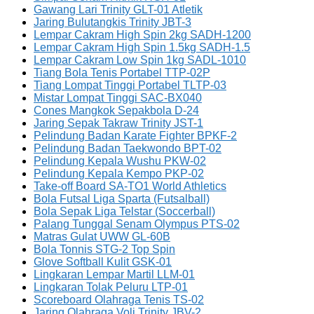
Gawang Lari Trinity GLT-01 Atletik
Jaring Bulutangkis Trinity JBT-3
Lempar Cakram High Spin 2kg SADH-1200
Lempar Cakram High Spin 1.5kg SADH-1.5
Lempar Cakram Low Spin 1kg SADL-1010
Tiang Bola Tenis Portabel TTP-02P
Tiang Lompat Tinggi Portabel TLTP-03
Mistar Lompat Tinggi SAC-BX040
Cones Mangkok Sepakbola D-24
Jaring Sepak Takraw Trinity JST-1
Pelindung Badan Karate Fighter BPKF-2
Pelindung Badan Taekwondo BPT-02
Pelindung Kepala Wushu PKW-02
Pelindung Kepala Kempo PKP-02
Take-off Board SA-TO1 World Athletics
Bola Futsal Liga Sparta (Futsalball)
Bola Sepak Liga Telstar (Soccerball)
Palang Tunggal Senam Olympus PTS-02
Matras Gulat UWW GL-60B
Bola Tonnis STG-2 Top Spin
Glove Softball Kulit GSK-01
Lingkaran Lempar Martil LLM-01
Lingkaran Tolak Peluru LTP-01
Scoreboard Olahraga Tenis TS-02
Jaring Olahraga Voli Trinity JBV-2