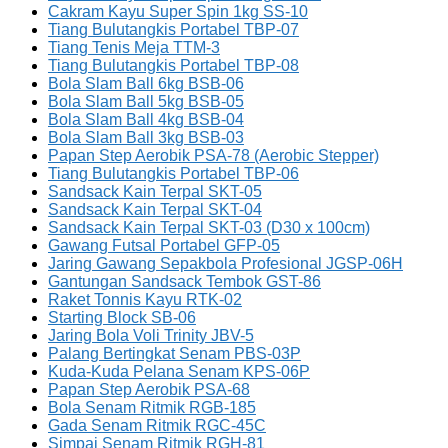
Cakram Kayu Super Spin 1kg SS-10
Tiang Bulutangkis Portabel TBP-07
Tiang Tenis Meja TTM-3
Tiang Bulutangkis Portabel TBP-08
Bola Slam Ball 6kg BSB-06
Bola Slam Ball 5kg BSB-05
Bola Slam Ball 4kg BSB-04
Bola Slam Ball 3kg BSB-03
Papan Step Aerobik PSA-78 (Aerobic Stepper)
Tiang Bulutangkis Portabel TBP-06
Sandsack Kain Terpal SKT-05
Sandsack Kain Terpal SKT-04
Sandsack Kain Terpal SKT-03 (D30 x 100cm)
Gawang Futsal Portabel GFP-05
Jaring Gawang Sepakbola Profesional JGSP-06H
Gantungan Sandsack Tembok GST-86
Raket Tonnis Kayu RTK-02
Starting Block SB-06
Jaring Bola Voli Trinity JBV-5
Palang Bertingkat Senam PBS-03P
Kuda-Kuda Pelana Senam KPS-06P
Papan Step Aerobik PSA-68
Bola Senam Ritmik RGB-185
Gada Senam Ritmik RGC-45C
Simpai Senam Ritmik RGH-81