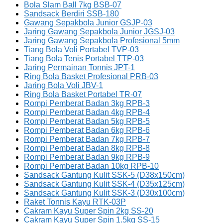
Bola Slam Ball 7kg BSB-07
Sandsack Berdiri SSB-180
Gawang Sepakbola Junior GSJP-03
Jaring Gawang Sepakbola Junior JGSJ-03
Jaring Gawang Sepakbola Profesional 5mm
Tiang Bola Voli Portabel TVP-03
Tiang Bola Tenis Portabel TTP-03
Jaring Permainan Tonnis JPT-1
Ring Bola Basket Profesional PRB-03
Jaring Bola Voli JBV-1
Ring Bola Basket Portabel TR-07
Rompi Pemberat Badan 3kg RPB-3
Rompi Pemberat Badan 4kg RPB-4
Rompi Pemberat Badan 5kg RPB-5
Rompi Pemberat Badan 6kg RPB-6
Rompi Pemberat Badan 7kg RPB-7
Rompi Pemberat Badan 8kg RPB-8
Rompi Pemberat Badan 9kg RPB-9
Rompi Pemberat Badan 10kg RPB-10
Sandsack Gantung Kulit SSK-5 (D38x150cm)
Sandsack Gantung Kulit SSK-4 (D35x125cm)
Sandsack Gantung Kulit SSK-3 (D30x100cm)
Raket Tonnis Kayu RTK-03P
Cakram Kayu Super Spin 2kg SS-20
Cakram Kayu Super Spin 1.5kg SS-15