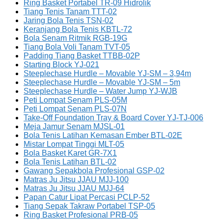
Ring Basket Portabel TR-09 Hidrolik
Tiang Tenis Tanam TTT-02
Jaring Bola Tenis TSN-02
Keranjang Bola Tenis KBTL-72
Bola Senam Ritmik RGB-19G
Tiang Bola Voli Tanam TVT-05
Padding Tiang Basket TTBB-02P
Starting Block YJ-021
Steeplechase Hurdle – Movable YJ-SM – 3,94m
Steeplechase Hurdle – Movable YJ-SM – 5m
Steeplechase Hurdle – Water Jump YJ-WJB
Peti Lompat Senam PLS-05M
Peti Lompat Senam PLS-07N
Take-Off Foundation Tray & Board Cover YJ-TJ-006
Meja Jamur Senam MJSL-01
Bola Tenis Latihan Kemasan Ember BTL-02E
Mistar Lompat Tinggi MLT-05
Bola Basket Karet GR-7X1
Bola Tenis Latihan BTL-02
Gawang Sepakbola Profesional GSP-02
Matras Ju Jitsu JJAU MJJ-100
Matras Ju Jitsu JJAU MJJ-64
Papan Catur Lipat Percasi PCLP-52
Tiang Sepak Takraw Portabel TSP-05
Ring Basket Profesional PRB-05