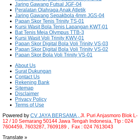
Jaring Gawang Futsal JGF-04
Peralatan Olahraga Anak Atletik
Jaring Gawang Sepakbola 4mm JGS-04
Papan Skor Tenis Trinity TS-01
Kursi Wasit Bola Tenis Lapangan KWT-01
Bat Tenis Meja Olympus TTB-3
Kursi Wasit Voli Trinity KWV-01
Papan Skor Digital Bola Voli Trinity VS-03
Papan Skor Digital Bola Voli Trinity VS-02
Papan Skor Bola Voli Trinity VS-01
About Us
Surat Dukungan
Contact Us
Rekening Bank
Sitemap
Disclaimer
Privacy Policy
Terms of Use
Powered by
CV JAYA BERSAMA ,
Jl. Puri Anjasmoro Blok L-
12 / 10 Semarang 50144 Jawa Tengah Indonesia,
Tlp : 024
7604459, 7603287, 7609189 , Fax : 024 7613043
Translate »