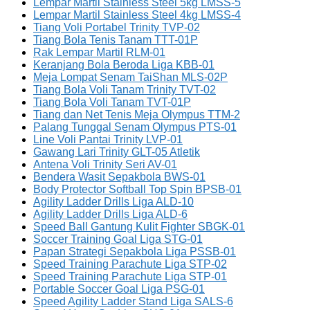
Lempar Martil Stainless Steel 5kg LMSS-5
Lempar Martil Stainless Steel 4kg LMSS-4
Tiang Voli Portabel Trinity TVP-02
Tiang Bola Tenis Tanam TTT-01P
Rak Lempar Martil RLM-01
Keranjang Bola Beroda Liga KBB-01
Meja Lompat Senam TaiShan MLS-02P
Tiang Bola Voli Tanam Trinity TVT-02
Tiang Bola Voli Tanam TVT-01P
Tiang dan Net Tenis Meja Olympus TTM-2
Palang Tunggal Senam Olympus PTS-01
Line Voli Pantai Trinity LVP-01
Gawang Lari Trinity GLT-05 Atletik
Antena Voli Trinity Seri AV-01
Bendera Wasit Sepakbola BWS-01
Body Protector Softball Top Spin BPSB-01
Agility Ladder Drills Liga ALD-10
Agility Ladder Drills Liga ALD-6
Speed Ball Gantung Kulit Fighter SBGK-01
Soccer Training Goal Liga STG-01
Papan Strategi Sepakbola Liga PSSB-01
Speed Training Parachute Liga STP-02
Speed Training Parachute Liga STP-01
Portable Soccer Goal Liga PSG-01
Speed Agility Ladder Stand Liga SALS-6