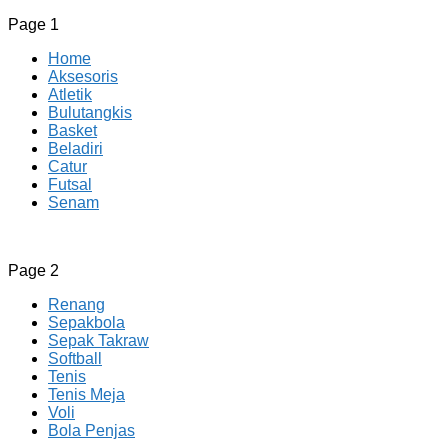
Page 1
Home
Aksesoris
Atletik
Bulutangkis
Basket
Beladiri
Catur
Futsal
Senam
CV JAYA BERSAMA Co Id
Menyediakan Semua Perlengkapan Olahraga Yang
Page 2
Lengkap, Berkualitas Dengan Harga Yang Murah
Renang
Sepakbola
Sepak Takraw
Softball
Tenis
Tenis Meja
Voli
Bola Penjas