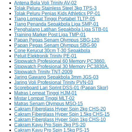
Antena Bola Voli Trinity AV-02
Tolak Peluru Stainless Steel 3kg TPS-3
Tolak Peluru Penjas Kids Athletics PP-01
Tiang Lompat Tinggi Portabel TLTP-05
Tiang Penanda Sepakbola Liga SMP-01
Penghalang Latihan Sepakbola Liga STB-01
Training Marker Post Liga TMP-01
Papan Pegas Senam Olympus SBG-120
Papan Pegas Senam Olympus SBG-90
Cone Kerucut 30cm T-30 Sepakbola
Peluit Elektronik Trinity PE-01
Stopwatch Profesional 60 Memory PC3860.
Stopwatch Profesional 30 Memory PC3830A.
Stopwatch Trinity TNT-2009
Jaring Gawang Sepakbola 3mm JGS-03
Jaring Voli Profesional Trinity PVN-03
Scoreboard Lari Sprint DSS-01 (Papan Skor)
Matras Lompat Tinggi HJM-01
Mistar Lompat Tinggi MLT-02
Matras Senam Olympus MSO-15
Cakram Fiberglass Hyper Spin 2kg CHS-20
Cakram Fiberglass Hyper Spin 1.5kg CHS-15
Cakram Fiberglass Hyper Spin 1kg CHS-10
Cakram Kayu Pro Spin 2kg PS-20
Cakram Kayu Pro Spin 1.5kg PS-15