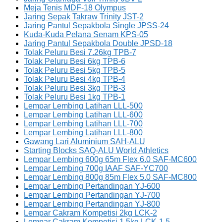
Meja Tenis MDF-18 Olympus
Jaring Sepak Takraw Trinity JST-2
Jaring Pantul Sepakbola Single JPSS-24
Kuda-Kuda Pelana Senam KPS-05
Jaring Pantul Sepakbola Double JPSD-18
Tolak Peluru Besi 7.26kg TPB-7
Tolak Peluru Besi 6kg TPB-6
Tolak Peluru Besi 5kg TPB-5
Tolak Peluru Besi 4kg TPB-4
Tolak Peluru Besi 3kg TPB-3
Tolak Peluru Besi 1kg TPB-1
Lempar Lembing Latihan LLL-500
Lempar Lembing Latihan LLL-600
Lempar Lembing Latihan LLL-700
Lempar Lembing Latihan LLL-800
Gawang Lari Aluminium SAH-ALU
Starting Blocks SAQ-ALU World Athletics
Lempar Lembing 600g 65m Flex 6.0 SAF-MC600
Lempar Lembing 700g IAAF SAF-YC700
Lempar Lembing 800g 85m Flex 5.0 SAF-MC800
Lempar Lembing Pertandingan YJ-600
Lempar Lembing Pertandingan YJ-700
Lempar Lembing Pertandingan YJ-800
Lempar Cakram Kompetisi 2kg LCK-2
Lempar Cakram Kompetisi 1.5kg LCK-1.5