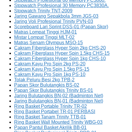
Stopwatch Profesional 60 Memory PC3860.
Stopwatch Profesional 30 Memory PC3830A.
Stopwatch Trinity TNT-2009
Jaring Gawang Sepakbola 3mm JGS-03
Jaring Voli Profesional Trinity PVN-03
Scoreboard Lari Sprint DSS-01 (Papan Skor)
Matras Lompat Tinggi HJM-01
Mistar Lompat Tinggi MLT-02
Matras Senam Olympus MSO-15
Cakram Fiberglass Hyper Spin 2kg CHS-20
Cakram Fiberglass Hyper Spin 1.5kg CHS-15
Cakram Fiberglass Hyper Spin 1kg CHS-10
Cakram Kayu Pro Spin 2kg PS-20
Cakram Kayu Pro Spin 1.5kg PS-15
Cakram Kayu Pro Spin 1kg PS-10
Tolak Peluru Besi 2kg TPB-2
Papan Skor Bulutangkis BS-02
Papan Skor Bulutangkis Trinity BS-01
Jaring Bulutangkis BN-02 (Badminton Net)
Jaring Bulutangkis BN-01 (Badminton Net)
Ring Basket Portable Trinity TR-02
Ring Basket Portabel TR-01 PERBASI
Ring Basket Tanam Trinity TTB-01
Ring Basket Wall Mounted Trinity WBG-03
Papan Pantul Basket Akrilik BB-01