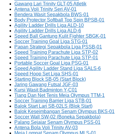
Gawang Lari Trinity GLT-05 Atletik
Antena Voli Trinity Seri AV-01
Bendera Wasit Sepakbola BWS-01
Body Protector Softball Top Spin BPSB-01
Agility Ladder Drills Liga ALD-10
Agility Ladder Drills Liga ALD-6
Speed Ball Gantung Kulit Fighter SBGK-01
Soccer Training Goal Liga STG-01
Papan Strategi Sepakbola Liga PSSB-01
Speed Training Parachute Liga STP-02
Speed Training Parachute Liga STP-01
Portable Soccer Goal Liga PSG-01
Speed Agility Ladder Stand Liga SALS-6
Speed Hoop Set Liga SHS-01
Starting Block SB-05 (Start Block)
Jaring Gawang Futsal JGF-03
Kursi Wasit Badminton Y-C01
Tiang Dan Net Tenis Meja Olympus TTM-1
Soccer Training Barrier Liga STB-01
Balok Start Lari SB-02LS (Blok Start)
Balok Keseimbangan Senam Olympus BKS-01
Soccer Wall SW-02 (Boneka Sepakbola)
Palang Sejajar Senam Olympus PSS-01
Antena Bola Voli Trinity AV-03
Meja Lompat Senam Olympus MLS-01