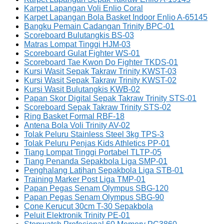
Karpet Lapangan Voli Enlio Coral
Karpet Lapangan Bola Basket Indoor Enlio A-65145
Bangku Pemain Cadangan Trinity BPC-01
Scoreboard Bulutangkis BS-03
Matras Lompat Tinggi HJM-03
Scoreboard Gulat Fighter WS-01
Scoreboard Tae Kwon Do Fighter TKDS-01
Kursi Wasit Sepak Takraw Trinity KWST-03
Kursi Wasit Sepak Takraw Trinity KWST-02
Kursi Wasit Bulutangkis KWB-02
Papan Skor Digital Sepak Takraw Trinity STS-01
Scoreboard Sepak Takraw Trinity STS-02
Ring Basket Formal RBF-18
Antena Bola Voli Trinity AV-02
Tolak Peluru Stainless Steel 3kg TPS-3
Tolak Peluru Penjas Kids Athletics PP-01
Tiang Lompat Tinggi Portabel TLTP-05
Tiang Penanda Sepakbola Liga SMP-01
Penghalang Latihan Sepakbola Liga STB-01
Training Marker Post Liga TMP-01
Papan Pegas Senam Olympus SBG-120
Papan Pegas Senam Olympus SBG-90
Cone Kerucut 30cm T-30 Sepakbola
Peluit Elektronik Trinity PE-01