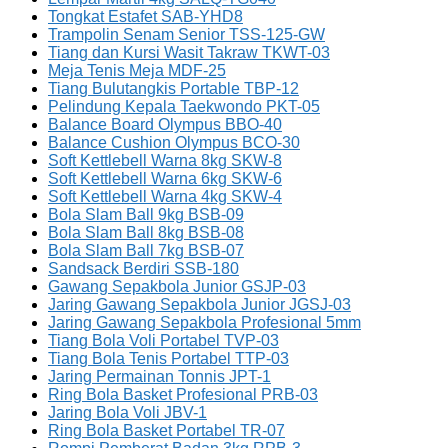
Tongkat Estafet SAB-YHD8
Trampolin Senam Senior TSS-125-GW
Tiang dan Kursi Wasit Takraw TKWT-03
Meja Tenis Meja MDF-25
Tiang Bulutangkis Portable TBP-12
Pelindung Kepala Taekwondo PKT-05
Balance Board Olympus BBO-40
Balance Cushion Olympus BCO-30
Soft Kettlebell Warna 8kg SKW-8
Soft Kettlebell Warna 6kg SKW-6
Soft Kettlebell Warna 4kg SKW-4
Bola Slam Ball 9kg BSB-09
Bola Slam Ball 8kg BSB-08
Bola Slam Ball 7kg BSB-07
Sandsack Berdiri SSB-180
Gawang Sepakbola Junior GSJP-03
Jaring Gawang Sepakbola Junior JGSJ-03
Jaring Gawang Sepakbola Profesional 5mm
Tiang Bola Voli Portabel TVP-03
Tiang Bola Tenis Portabel TTP-03
Jaring Permainan Tonnis JPT-1
Ring Bola Basket Profesional PRB-03
Jaring Bola Voli JBV-1
Ring Bola Basket Portabel TR-07