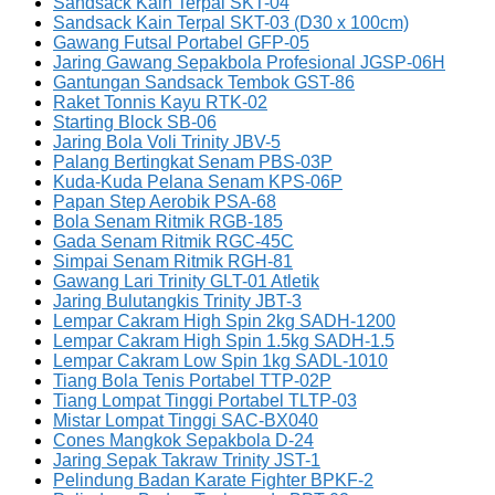
Sandsack Kain Terpal SKT-04
Sandsack Kain Terpal SKT-03 (D30 x 100cm)
Gawang Futsal Portabel GFP-05
Jaring Gawang Sepakbola Profesional JGSP-06H
Gantungan Sandsack Tembok GST-86
Raket Tonnis Kayu RTK-02
Starting Block SB-06
Jaring Bola Voli Trinity JBV-5
Palang Bertingkat Senam PBS-03P
Kuda-Kuda Pelana Senam KPS-06P
Papan Step Aerobik PSA-68
Bola Senam Ritmik RGB-185
Gada Senam Ritmik RGC-45C
Simpai Senam Ritmik RGH-81
Gawang Lari Trinity GLT-01 Atletik
Jaring Bulutangkis Trinity JBT-3
Lempar Cakram High Spin 2kg SADH-1200
Lempar Cakram High Spin 1.5kg SADH-1.5
Lempar Cakram Low Spin 1kg SADL-1010
Tiang Bola Tenis Portabel TTP-02P
Tiang Lompat Tinggi Portabel TLTP-03
Mistar Lompat Tinggi SAC-BX040
Cones Mangkok Sepakbola D-24
Jaring Sepak Takraw Trinity JST-1
Pelindung Badan Karate Fighter BPKF-2