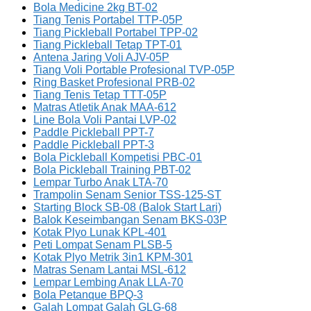
Bola Medicine 2kg BT-02
Tiang Tenis Portabel TTP-05P
Tiang Pickleball Portabel TPP-02
Tiang Pickleball Tetap TPT-01
Antena Jaring Voli AJV-05P
Tiang Voli Portable Profesional TVP-05P
Ring Basket Profesional PRB-02
Tiang Tenis Tetap TTT-05P
Matras Atletik Anak MAA-612
Line Bola Voli Pantai LVP-02
Paddle Pickleball PPT-7
Paddle Pickleball PPT-3
Bola Pickleball Kompetisi PBC-01
Bola Pickleball Training PBT-02
Lempar Turbo Anak LTA-70
Trampolin Senam Senior TSS-125-ST
Starting Block SB-08 (Balok Start Lari)
Balok Keseimbangan Senam BKS-03P
Kotak Plyo Lunak KPL-401
Peti Lompat Senam PLSB-5
Kotak Plyo Metrik 3in1 KPM-301
Matras Senam Lantai MSL-612
Lempar Lembing Anak LLA-70
Bola Petanque BPQ-3
Galah Lompat Galah GLG-68