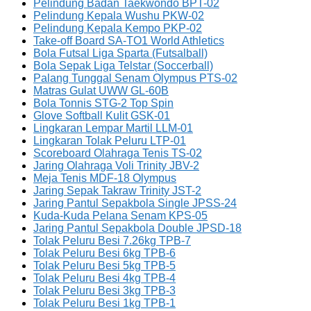
Pelindung Badan Taekwondo BPT-02
Pelindung Kepala Wushu PKW-02
Pelindung Kepala Kempo PKP-02
Take-off Board SA-TO1 World Athletics
Bola Futsal Liga Sparta (Futsalball)
Bola Sepak Liga Telstar (Soccerball)
Palang Tunggal Senam Olympus PTS-02
Matras Gulat UWW GL-60B
Bola Tonnis STG-2 Top Spin
Glove Softball Kulit GSK-01
Lingkaran Lempar Martil LLM-01
Lingkaran Tolak Peluru LTP-01
Scoreboard Olahraga Tenis TS-02
Jaring Olahraga Voli Trinity JBV-2
Meja Tenis MDF-18 Olympus
Jaring Sepak Takraw Trinity JST-2
Jaring Pantul Sepakbola Single JPSS-24
Kuda-Kuda Pelana Senam KPS-05
Jaring Pantul Sepakbola Double JPSD-18
Tolak Peluru Besi 7.26kg TPB-7
Tolak Peluru Besi 6kg TPB-6
Tolak Peluru Besi 5kg TPB-5
Tolak Peluru Besi 4kg TPB-4
Tolak Peluru Besi 3kg TPB-3
Tolak Peluru Besi 1kg TPB-1