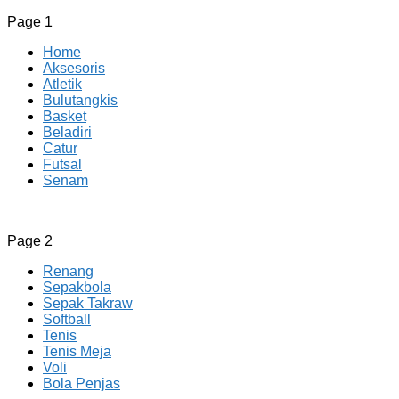
Page 1
Home
Aksesoris
Atletik
Bulutangkis
Basket
Beladiri
Catur
Futsal
Senam
CV JAYA BERSAMA Co Id
Menyediakan Semua Perlengkapan Olahraga Yang
Page 2
Lengkap, Berkualitas Dengan Harga Yang Murah
Renang
Sepakbola
Sepak Takraw
Softball
Tenis
Tenis Meja
Voli
Bola Penjas