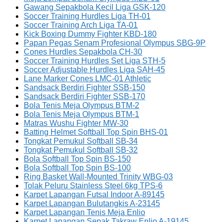
Gawang Sepakbola Kecil Liga GSK-120
Soccer Training Hurdles Liga TH-01
Soccer Training Arch Liga TA-01
Kick Boxing Dummy Fighter KBD-180
Papan Pegas Senam Profesional Olympus SBG-9P
Cones Hurdles Sepakbola CH-30
Soccer Training Hurdles Set Liga STH-5
Soccer Adjustable Hurdles Liga SAH-45
Lane Marker Cones LMC-01 Athletic
Sandsack Berdiri Fighter SSB-150
Sandsack Berdiri Fighter SSB-170
Bola Tenis Meja Olympus BTM-2
Bola Tenis Meja Olympus BTM-1
Matras Wushu Fighter MW-30
Batting Helmet Softball Top Spin BHS-01
Tongkat Pemukul Softball SB-34
Tongkat Pemukul Softball SB-32
Bola Softball Top Spin BS-150
Bola Softball Top Spin BS-100
Ring Basket Wall-Mounted Trinity WBG-03
Tolak Peluru Stainless Steel 6kg TPS-6
Karpet Lapangan Futsal Indoor A-89145
Karpet Lapangan Bulutangkis A-23145
Karpet Lapangan Tenis Meja Enlio
Karpet Lapangan Sepak Takraw Enlio A-19145