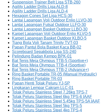
Suspension Trainer Belt Liga STB-260
Agility Ladder Drills Liga ALD-8
Agility Ladder Drills Liga ALD-4
Hexagon Cones Set Liga HCS-30
Lantai Lapangan Voli Outdoor Enlio LLVO-30
Lantai Lapangan Futsal Outdoor LLFO-30
Lantai Lapangan Basket Outdoor LLBO-30
Karpet Lapangan Voli Outdoor Enlio KLVO-5
Karpet Lapangan Basket Outdoor KLBO-5
Tiang Bola Voli Tanam Trinity TVT-03
Papan Pantul Bola Basket Kaca BB-02
Scoreboard Sepakbola Liga SS-240
Pelindung Badan Kempo BPK-01
Bat Tenis Meja Olympus TTB-5 (Sportive+)
Bat Tenis Meja Olympus TTB-4 (Sportive)
Bat Tenis Meja Olympus TTB-2 (Advance+)
Ring Basket Portable TR-05 (Manual Hydraulic)
Ring Basket Portable TR-03
Papan Henti Tolak Peluru YJ-SP
Lingkaran Lempar Cakram LLC-01
Tolak Peluru Stainless Steel 7.26kg TPS-7
Tolak Peluru Stainless Steel 6kg TPS-6 IAAF
Tolak Peluru Stainless Steel 5.45kg TPS-5A IAAF
Tolak Peluru Stainless Steel 5kg TPS-5
Tolak Peluru Stainless Steel 4kg TPS-4