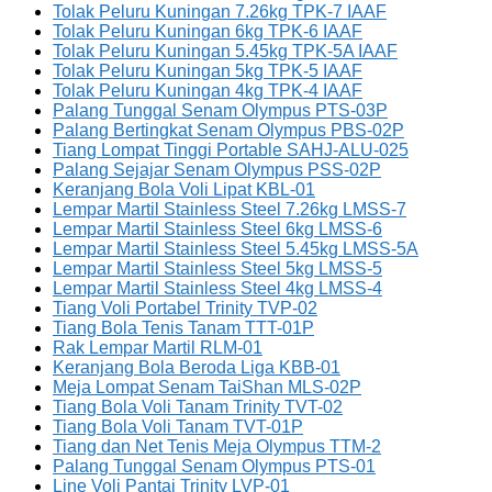
Tolak Peluru Kuningan 7.26kg TPK-7 IAAF
Tolak Peluru Kuningan 6kg TPK-6 IAAF
Tolak Peluru Kuningan 5.45kg TPK-5A IAAF
Tolak Peluru Kuningan 5kg TPK-5 IAAF
Tolak Peluru Kuningan 4kg TPK-4 IAAF
Palang Tunggal Senam Olympus PTS-03P
Palang Bertingkat Senam Olympus PBS-02P
Tiang Lompat Tinggi Portable SAHJ-ALU-025
Palang Sejajar Senam Olympus PSS-02P
Keranjang Bola Voli Lipat KBL-01
Lempar Martil Stainless Steel 7.26kg LMSS-7
Lempar Martil Stainless Steel 6kg LMSS-6
Lempar Martil Stainless Steel 5.45kg LMSS-5A
Lempar Martil Stainless Steel 5kg LMSS-5
Lempar Martil Stainless Steel 4kg LMSS-4
Tiang Voli Portabel Trinity TVP-02
Tiang Bola Tenis Tanam TTT-01P
Rak Lempar Martil RLM-01
Keranjang Bola Beroda Liga KBB-01
Meja Lompat Senam TaiShan MLS-02P
Tiang Bola Voli Tanam Trinity TVT-02
Tiang Bola Voli Tanam TVT-01P
Tiang dan Net Tenis Meja Olympus TTM-2
Palang Tunggal Senam Olympus PTS-01
Line Voli Pantai Trinity LVP-01