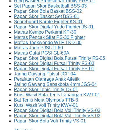
Ring Basket Profesional Trinity PRB-01
Set Papan Skor Basketball BSS-03
Papan Skor Bola Basket BSS-02
Papan Skor Basket Set BSS-01
Scoreboard Karate Fighter KS-01
Papan Skor Digital Yudo Fighter JS-01
Matras Kempo Perkemi KP-30
Matras Pencak Silat PS-30 Fighter
Matras Taekwondo WTF TKD-30
Matras Judo PJSI JT-60
Matras Gulat PGSI GL-60A
Papan Skor Digital Bola Futsal Trinity FS-05
Papan Skor Digital Futsal Trinity FS-03
Papan Skor Digital Futsal Trinity FS-01
Jaring Gawang Futsal JGF-04
Peralatan Olahraga Anak Atletik
Jaring Gawang Sepakbola 4mm JGS-04
Papan Skor Tenis Trinity TS-01
Kursi Wasit Bola Tenis Lapangan KWT-01
Bat Tenis Meja Olympus TTB-3
Kursi Wasit Voli Trinity KWV-01
Papan Skor Digital Bola Voli Trinity VS-03
Papan Skor Digital Bola Voli Trinity VS-02
Papan Skor Bola Voli Trinity VS-01