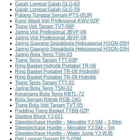
Galah Lompat Galah GLG-63
Galah Lompat Galah GLG-59
Palang Tunggal Senam PTS-05JR
Kursi Wasit Voli Profesional KWV-02P
Tiang Voli Tanam TVT-06P
Jaring Voli Profesional JBVP-09
Jaring Voli Profesional JBVP-08
Jaring Gawang Sepakbola Heksagonal HSGN-05H
Jaring Gawang Sepakbola Heksagonal HSGN-03H
Jaring Bola Tenis TSN-03
Tiang Tenis Tanam TTT-03P
Ring Basket Hidrolik Portabel TR-06
Ring Basket Portabel TR-08 (Hidrolik)
Ring Basket Portabel TR-09 Hidrolik
Tiang Tenis Tanam TTT-02
Jaring Bola Tenis TSN-02
Keranjang Bola Tenis KBTL-72
Bola Senam Ritmik RGB-19G
Tiang Bola Voli Tanam TVT-05
Padding Tiang Basket TTBB-02P
Starting Block YJ-021
Steeplechase Hurdle – Movable YJ-SM – 3,94m
Steeplechase Hurdle – Movable YJ-SM – 5m
Steeplechase Hurdle – Water Jump YJ-WJB
Peti Lompat Senam PLS-05M