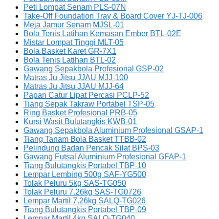
Peti Lompat Senam PLS-07N
Take-Off Foundation Tray & Board Cover YJ-TJ-006
Meja Jamur Senam MJSL-01
Bola Tenis Latihan Kemasan Ember BTL-02E
Mistar Lompat Tinggi MLT-05
Bola Basket Karet GR-7X1
Bola Tenis Latihan BTL-02
Gawang Sepakbola Profesional GSP-02
Matras Ju Jitsu JJAU MJJ-100
Matras Ju Jitsu JJAU MJJ-64
Papan Catur Lipat Percasi PCLP-52
Tiang Sepak Takraw Portabel TSP-05
Ring Basket Profesional PRB-05
Kursi Wasit Bulutangkis KWB-01
Gawang Sepakbola Aluminium Profesional GSAP-1
Tiang Tanam Bola Basket TTBB-02
Pelindung Badan Pencak Silat BPS-03
Gawang Futsal Aluminium Profesional GFAP-1
Tiang Bulutangkis Portabel TBP-10
Lempar Lembing 500g SAF-YG500
Tolak Peluru 5kg SAS-TG050
Tolak Peluru 7.26kg SAS-TG0726
Lempar Martil 7.26kg SALQ-TG026
Tiang Bulutangkis Portabel TBP-09
Lempar Martil 4kg SALQ-TG040