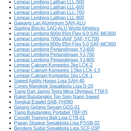
Lempar Lembing Latihan LLL-500
Lempar Lembing Latihan LLL-600
Lempar Lembing Latihan LLL-700
Lempar Lembing Latihan LLL-800
Gawang Lari Aluminium SAH-ALU
Starting Blocks SAQ-ALU World Athletics
Lempar Lembing 600g 65m Flex 6.0 SAF-MC600
Lempar Lembing 700g IAAF SAF-YC700
Lempar Lembing 800g 85m Flex 5.0 SAF-MC800
Lempar Lembing Pertandingan YJ-600
Lempar Lembing Pertandingan YJ-700
Lempar Lembing Pertandingan YJ-800
Lempar Cakram Kompetisi 2kg LCK-2
Lempar Cakram Kompetisi 1.5kg LCK-1.5
Lempar Cakram Kompetisi 1kg LCK-1
Speed Agility Hoops Liga SAH-40
Cones Mangkok Sepakbola Liga D-20
Tiang Dan Jaring Tenis Meja Olympus TTM-5
Raket Bulutangkis Top Spin Nano Speed
Tongkat Estafet SAB-YH080
Gelang Gelang Senam GGS-01
Tiang Bulutangkis Portabel TBP-05
Crossfit Training Belt Liga CTB-01
Papan Strategi Sepakbola Liga PSSB-02
Bendera Sudut Sepakbola Liga SCF-03P