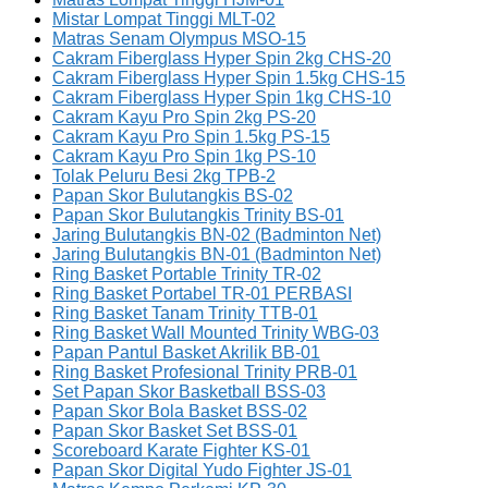
Mistar Lompat Tinggi MLT-02
Matras Senam Olympus MSO-15
Cakram Fiberglass Hyper Spin 2kg CHS-20
Cakram Fiberglass Hyper Spin 1.5kg CHS-15
Cakram Fiberglass Hyper Spin 1kg CHS-10
Cakram Kayu Pro Spin 2kg PS-20
Cakram Kayu Pro Spin 1.5kg PS-15
Cakram Kayu Pro Spin 1kg PS-10
Tolak Peluru Besi 2kg TPB-2
Papan Skor Bulutangkis BS-02
Papan Skor Bulutangkis Trinity BS-01
Jaring Bulutangkis BN-02 (Badminton Net)
Jaring Bulutangkis BN-01 (Badminton Net)
Ring Basket Portable Trinity TR-02
Ring Basket Portabel TR-01 PERBASI
Ring Basket Tanam Trinity TTB-01
Ring Basket Wall Mounted Trinity WBG-03
Papan Pantul Basket Akrilik BB-01
Ring Basket Profesional Trinity PRB-01
Set Papan Skor Basketball BSS-03
Papan Skor Bola Basket BSS-02
Papan Skor Basket Set BSS-01
Scoreboard Karate Fighter KS-01
Papan Skor Digital Yudo Fighter JS-01