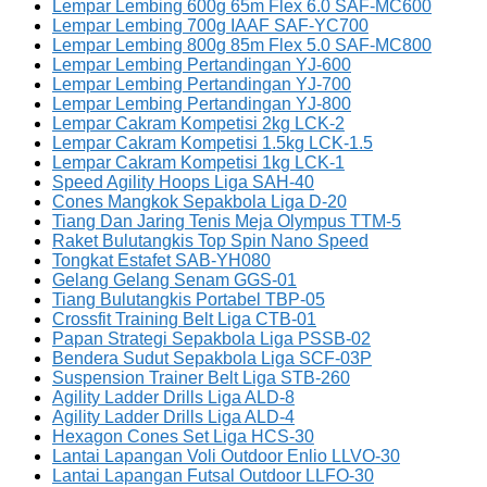
Lempar Lembing 600g 65m Flex 6.0 SAF-MC600
Lempar Lembing 700g IAAF SAF-YC700
Lempar Lembing 800g 85m Flex 5.0 SAF-MC800
Lempar Lembing Pertandingan YJ-600
Lempar Lembing Pertandingan YJ-700
Lempar Lembing Pertandingan YJ-800
Lempar Cakram Kompetisi 2kg LCK-2
Lempar Cakram Kompetisi 1.5kg LCK-1.5
Lempar Cakram Kompetisi 1kg LCK-1
Speed Agility Hoops Liga SAH-40
Cones Mangkok Sepakbola Liga D-20
Tiang Dan Jaring Tenis Meja Olympus TTM-5
Raket Bulutangkis Top Spin Nano Speed
Tongkat Estafet SAB-YH080
Gelang Gelang Senam GGS-01
Tiang Bulutangkis Portabel TBP-05
Crossfit Training Belt Liga CTB-01
Papan Strategi Sepakbola Liga PSSB-02
Bendera Sudut Sepakbola Liga SCF-03P
Suspension Trainer Belt Liga STB-260
Agility Ladder Drills Liga ALD-8
Agility Ladder Drills Liga ALD-4
Hexagon Cones Set Liga HCS-30
Lantai Lapangan Voli Outdoor Enlio LLVO-30
Lantai Lapangan Futsal Outdoor LLFO-30