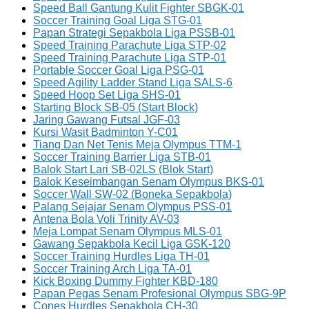
Speed Ball Gantung Kulit Fighter SBGK-01
Soccer Training Goal Liga STG-01
Papan Strategi Sepakbola Liga PSSB-01
Speed Training Parachute Liga STP-02
Speed Training Parachute Liga STP-01
Portable Soccer Goal Liga PSG-01
Speed Agility Ladder Stand Liga SALS-6
Speed Hoop Set Liga SHS-01
Starting Block SB-05 (Start Block)
Jaring Gawang Futsal JGF-03
Kursi Wasit Badminton Y-C01
Tiang Dan Net Tenis Meja Olympus TTM-1
Soccer Training Barrier Liga STB-01
Balok Start Lari SB-02LS (Blok Start)
Balok Keseimbangan Senam Olympus BKS-01
Soccer Wall SW-02 (Boneka Sepakbola)
Palang Sejajar Senam Olympus PSS-01
Antena Bola Voli Trinity AV-03
Meja Lompat Senam Olympus MLS-01
Gawang Sepakbola Kecil Liga GSK-120
Soccer Training Hurdles Liga TH-01
Soccer Training Arch Liga TA-01
Kick Boxing Dummy Fighter KBD-180
Papan Pegas Senam Profesional Olympus SBG-9P
Cones Hurdles Sepakbola CH-30