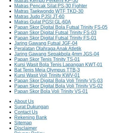
Matras Kempo Perkemi KP-30
Matras Pencak Silat PS-30 Fighter
Matras Taekwondo WTF TKD-30
Matras Judo PJSI JT-60
Matras Gulat PGSI GL-60A
Papan Skor Digital Bola Futsal Trinity FS-05
Papan Skor Digital Futsal Trinity FS-03
Papan Skor Digital Futsal Trinity FS-01
Jaring Gawang Futsal JGF-04
Peralatan Olahraga Anak Atletik
Jaring Gawang Sepakbola 4mm JGS-04
Papan Skor Tenis Trinity TS-01
Kursi Wasit Bola Tenis Lapangan KWT-01
Bat Tenis Meja Olympus TTB-3
Kursi Wasit Voli Trinity KWV-01
Papan Skor Digital Bola Voli Trinity VS-03
Papan Skor Digital Bola Voli Trinity VS-02
Papan Skor Bola Voli Trinity VS-01
About Us
Surat Dukungan
Contact Us
Rekening Bank
Sitemap
Disclaimer