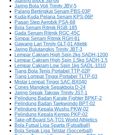
Starting Block SB-06
Jaring Bola Voli Trinity JBV-5
Palang Bertingkat Senam PBS-03P
Kuda-Kuda Pelana Senam KPS-06P
Papan Step Aerobik PSA-68
Bola Senam Ritmik RGB-185
Gada Senam Ritmik RGC-45C
Simpai Senam Ritmik RGH-81
Gawang Lari Trinity GLT-01 Atletik
Jaring Bulutangkis Trinity JBT-3
Lempar Cakram High Spin 2kg SADH-1200
Lempar Cakram High Spin 1.5kg SADH-1.5
Lempar Cakram Low Spin 1kg SADL-1010
Tiang Bola Tenis Portabel TTP-02P
Tiang Lompat Tinggi Portabel TLTP-03
Mistar Lompat Tinggi SAC-BX040
Cones Mangkok Sepakbola D-24
Jaring Sepak Takraw Trinity JST-1
Pelindung Badan Karate Fighter BPKF-2
Pelindung Badan Taekwondo BPT-02
Pelindung Kepala Wushu PKW-02
Pelindung Kepala Kempo PKP-02
Take-off Board SA-TO1 World Athletics
Bola Futsal Liga Sparta (Futsalball)
Bola Sepak Liga Telstar (Soccerball)