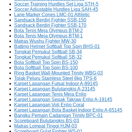
Soccer Training Hurdles Set Liga STH-5
Soccer Adjustable Hurdles Liga SAH-45
Lane Marker Cones LMC-01 Athletic
Sandsack Berdiri Fighter SSB-150
Sandsack Berdiri Fighter SSB-170
Bola Tenis Meja Olympus BTM-2
Bola Tenis Meja Olympus BTM-1
Matras Wushu Fighter MW-30
Batting Helmet Softball Top Spin BHS-01
Tongkat Pemukul Softball SB-34
Tongkat Pemukul Softball SB-32
Bola Softball Top Spin BS-150
Bola Softball Top Spin BS-100
Ring Basket Wall-Mounted Trinity WBG-03
Tolak Peluru Stainless Steel 6kg TPS-6
Karpet Lapangan Futsal Indoor A-89145
Karpet Lapangan Bulutangkis A-23145
Karpet Lapangan Tenis Meja Enlio
Karpet Lapangan Sepak Takraw Enlio A-19145
Karpet Lapangan Voli Enlio Coral
Karpet Lapangan Bola Basket Indoor Enlio A-65145
Bangku Pemain Cadangan Trinity BPC-01
Scoreboard Bulutangkis BS-03
Matras Lompat Tinggi HJM-03
Scoreboard Gulat Fighter WS-01