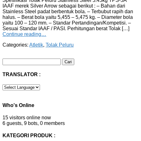
Spesifikasi Tolak Peluru Stainless Steel 5.45kg TPS-5A
IAAF merek Silver Arrow sebagai berikut : – Bahan dari
Stainless Steel padat berbentuk bola. – Terbubut rapih dan
halus. – Berat bola yaitu 5,455 – 5,475 kg. – Diameter bola
yaitu 100 – 120 mm. – Standar Pertandingan/Kompetisi. –
Sesuai Standar IAAF / PASI. Perhitungan berat Tolak […]
Continue reading…
Categories:
Atletik
,
Tolak Peluru
Cari
untuk:
TRANSLATOR :
Who's Online
15 visitors online now
6 guests,
9 bots,
0 members
KATEGORI PRODUK :