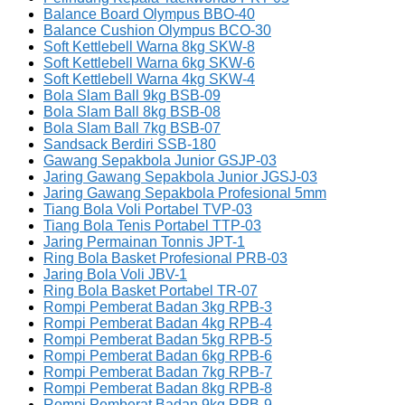
Balance Board Olympus BBO-40
Balance Cushion Olympus BCO-30
Soft Kettlebell Warna 8kg SKW-8
Soft Kettlebell Warna 6kg SKW-6
Soft Kettlebell Warna 4kg SKW-4
Bola Slam Ball 9kg BSB-09
Bola Slam Ball 8kg BSB-08
Bola Slam Ball 7kg BSB-07
Sandsack Berdiri SSB-180
Gawang Sepakbola Junior GSJP-03
Jaring Gawang Sepakbola Junior JGSJ-03
Jaring Gawang Sepakbola Profesional 5mm
Tiang Bola Voli Portabel TVP-03
Tiang Bola Tenis Portabel TTP-03
Jaring Permainan Tonnis JPT-1
Ring Bola Basket Profesional PRB-03
Jaring Bola Voli JBV-1
Ring Bola Basket Portabel TR-07
Rompi Pemberat Badan 3kg RPB-3
Rompi Pemberat Badan 4kg RPB-4
Rompi Pemberat Badan 5kg RPB-5
Rompi Pemberat Badan 6kg RPB-6
Rompi Pemberat Badan 7kg RPB-7
Rompi Pemberat Badan 8kg RPB-8
Rompi Pemberat Badan 9kg RPB-9