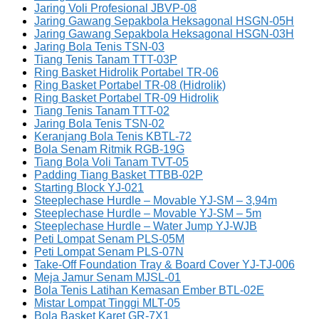
Jaring Voli Profesional JBVP-08
Jaring Gawang Sepakbola Heksagonal HSGN-05H
Jaring Gawang Sepakbola Heksagonal HSGN-03H
Jaring Bola Tenis TSN-03
Tiang Tenis Tanam TTT-03P
Ring Basket Hidrolik Portabel TR-06
Ring Basket Portabel TR-08 (Hidrolik)
Ring Basket Portabel TR-09 Hidrolik
Tiang Tenis Tanam TTT-02
Jaring Bola Tenis TSN-02
Keranjang Bola Tenis KBTL-72
Bola Senam Ritmik RGB-19G
Tiang Bola Voli Tanam TVT-05
Padding Tiang Basket TTBB-02P
Starting Block YJ-021
Steeplechase Hurdle – Movable YJ-SM – 3,94m
Steeplechase Hurdle – Movable YJ-SM – 5m
Steeplechase Hurdle – Water Jump YJ-WJB
Peti Lompat Senam PLS-05M
Peti Lompat Senam PLS-07N
Take-Off Foundation Tray & Board Cover YJ-TJ-006
Meja Jamur Senam MJSL-01
Bola Tenis Latihan Kemasan Ember BTL-02E
Mistar Lompat Tinggi MLT-05
Bola Basket Karet GR-7X1