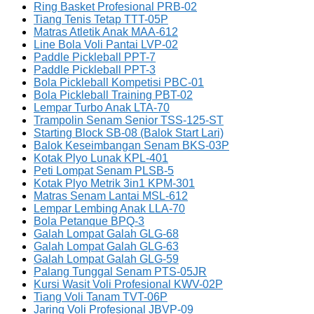
Ring Basket Profesional PRB-02
Tiang Tenis Tetap TTT-05P
Matras Atletik Anak MAA-612
Line Bola Voli Pantai LVP-02
Paddle Pickleball PPT-7
Paddle Pickleball PPT-3
Bola Pickleball Kompetisi PBC-01
Bola Pickleball Training PBT-02
Lempar Turbo Anak LTA-70
Trampolin Senam Senior TSS-125-ST
Starting Block SB-08 (Balok Start Lari)
Balok Keseimbangan Senam BKS-03P
Kotak Plyo Lunak KPL-401
Peti Lompat Senam PLSB-5
Kotak Plyo Metrik 3in1 KPM-301
Matras Senam Lantai MSL-612
Lempar Lembing Anak LLA-70
Bola Petanque BPQ-3
Galah Lompat Galah GLG-68
Galah Lompat Galah GLG-63
Galah Lompat Galah GLG-59
Palang Tunggal Senam PTS-05JR
Kursi Wasit Voli Profesional KWV-02P
Tiang Voli Tanam TVT-06P
Jaring Voli Profesional JBVP-09