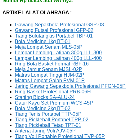
Nomor Hp diatas ada WA-nya.
ARTIKEL ALAT OLAHRAGA :
Gawang Sepakbola Profesional GSP-03
Gawang Futsal Profesional GFP-02
Tiang Bulutangkis Portabel TBP-01
Bola Medicine 1kg BT-01
Meja Lompat Senam MLS-05P
Lempar Lembing Latihan 300g LLL-300
Lempar Lembing Latihan 400g LLL-400
Ring Bola Basket Formal RBF-16
Meja Jamur Senam MJSL-02P
Matras Lompat Tinggi HJM-02P
Matras Lompat Galah PVM-01P
Jaring Gawang Sepakbola Profesional PFGN-05P
Ring Basket Profesional PRB-06H
Starting Blocks SA-ALU-24
Catur Kayu Set Premium WCS-45P
Bola Medicine 2kg BT-02
Tiang Tenis Portabel TTP-05P
Tiang Pickleball Portabel TPP-02
Tiang Pickleball Tetap TPT-01
Antena Jaring Voli AJV-05P
Tiang Voli Portable Profesional TVP-05P