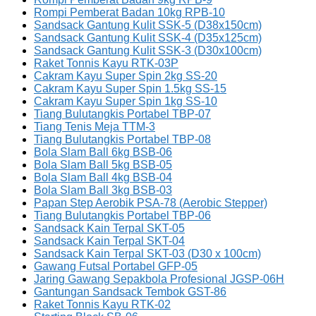
Rompi Pemberat Badan 10kg RPB-10
Sandsack Gantung Kulit SSK-5 (D38x150cm)
Sandsack Gantung Kulit SSK-4 (D35x125cm)
Sandsack Gantung Kulit SSK-3 (D30x100cm)
Raket Tonnis Kayu RTK-03P
Cakram Kayu Super Spin 2kg SS-20
Cakram Kayu Super Spin 1.5kg SS-15
Cakram Kayu Super Spin 1kg SS-10
Tiang Bulutangkis Portabel TBP-07
Tiang Tenis Meja TTM-3
Tiang Bulutangkis Portabel TBP-08
Bola Slam Ball 6kg BSB-06
Bola Slam Ball 5kg BSB-05
Bola Slam Ball 4kg BSB-04
Bola Slam Ball 3kg BSB-03
Papan Step Aerobik PSA-78 (Aerobic Stepper)
Tiang Bulutangkis Portabel TBP-06
Sandsack Kain Terpal SKT-05
Sandsack Kain Terpal SKT-04
Sandsack Kain Terpal SKT-03 (D30 x 100cm)
Gawang Futsal Portabel GFP-05
Jaring Gawang Sepakbola Profesional JGSP-06H
Gantungan Sandsack Tembok GST-86
Raket Tonnis Kayu RTK-02