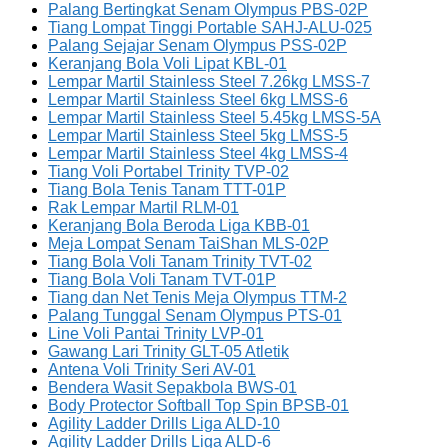
Palang Bertingkat Senam Olympus PBS-02P
Tiang Lompat Tinggi Portable SAHJ-ALU-025
Palang Sejajar Senam Olympus PSS-02P
Keranjang Bola Voli Lipat KBL-01
Lempar Martil Stainless Steel 7.26kg LMSS-7
Lempar Martil Stainless Steel 6kg LMSS-6
Lempar Martil Stainless Steel 5.45kg LMSS-5A
Lempar Martil Stainless Steel 5kg LMSS-5
Lempar Martil Stainless Steel 4kg LMSS-4
Tiang Voli Portabel Trinity TVP-02
Tiang Bola Tenis Tanam TTT-01P
Rak Lempar Martil RLM-01
Keranjang Bola Beroda Liga KBB-01
Meja Lompat Senam TaiShan MLS-02P
Tiang Bola Voli Tanam Trinity TVT-02
Tiang Bola Voli Tanam TVT-01P
Tiang dan Net Tenis Meja Olympus TTM-2
Palang Tunggal Senam Olympus PTS-01
Line Voli Pantai Trinity LVP-01
Gawang Lari Trinity GLT-05 Atletik
Antena Voli Trinity Seri AV-01
Bendera Wasit Sepakbola BWS-01
Body Protector Softball Top Spin BPSB-01
Agility Ladder Drills Liga ALD-10
Agility Ladder Drills Liga ALD-6