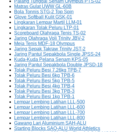
Palang Tunggal Senam Olympus PTS-02
Matras Gulat UWW GL-60B
Bola Tonnis STG-2 Top Spin
Glove Softball Kulit GSK-01
Lingkaran Lempar Martil LLM-01
Lingkaran Tolak Peluru LTP-01
Scoreboard Olahraga Tenis TS-02
Jaring Olahraga Voli Trinity JBV-2
Meja Tenis MDF-18 Olympus
Jaring Sepak Takraw Trinity JST-2
Jaring Pantul Sepakbola Single JPSS-24
Kuda-Kuda Pelana Senam KPS-05
Jaring Pantul Sepakbola Double JPSD-18
Tolak Peluru Besi 7.26kg TPB-7
Tolak Peluru Besi 6kg TPB-6
Tolak Peluru Besi 5kg TPB-5
Tolak Peluru Besi 4kg TPB-4
Tolak Peluru Besi 3kg TPB-3
Tolak Peluru Besi 1kg TPB-1
Lempar Lembing Latihan LLL-500
Lempar Lembing Latihan LLL-600
Lempar Lembing Latihan LLL-700
Lempar Lembing Latihan LLL-800
Gawang Lari Aluminium SAH-ALU
Starting Blocks SAQ-ALU World Athletics