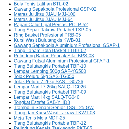
Bola Tenis Latihan BTL-02
Gawang Sepakbola Profesional GSP-02
Matras Ju Jitsu JJAU MJJ-100
Matras Ju Jitsu JJAU MJJ-64
Papan Catur Lipat Percasi PCLP-52
Tiang Sepak Takraw Portabel TSP-05
Ring Basket Profesional PRB-05
Kursi Wasit Bulutangkis KWB-01
Gawang Sepakbola Aluminium Profesional GSAP-1
Tiang Tanam Bola Basket TTBB-02
Pelindung Badan Pencak Silat BPS-03
Gawang Futsal Aluminium Profesional GFAP-1
Tiang Bulutangkis Portabel TBP-10
Lempar Lembing 500g SAF-YG500
Tolak Peluru 5kg SAS-TG050
Tolak Peluru 7.26kg SAS-TG0726
Lempar Martil 7.26kg SALQ-TG026
Tiang Bulutangkis Portabel TBP-09
Lempar Martil 4kg SALQ-TG040
Tongkat Estafet SAB-YHD8
Trampolin Senam Senior TSS-125-GW
Tiang dan Kursi Wasit Takraw TKWT-03
Meja Tenis Meja MDF-25
Tiang Bulutangkis Portable TBP-12
Pelindung Kepala Taekwondo PKT-05