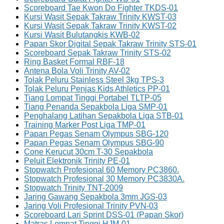
Scoreboard Tae Kwon Do Fighter TKDS-01
Kursi Wasit Sepak Takraw Trinity KWST-03
Kursi Wasit Sepak Takraw Trinity KWST-02
Kursi Wasit Bulutangkis KWB-02
Papan Skor Digital Sepak Takraw Trinity STS-01
Scoreboard Sepak Takraw Trinity STS-02
Ring Basket Formal RBF-18
Antena Bola Voli Trinity AV-02
Tolak Peluru Stainless Steel 3kg TPS-3
Tolak Peluru Penjas Kids Athletics PP-01
Tiang Lompat Tinggi Portabel TLTP-05
Tiang Penanda Sepakbola Liga SMP-01
Penghalang Latihan Sepakbola Liga STB-01
Training Marker Post Liga TMP-01
Papan Pegas Senam Olympus SBG-120
Papan Pegas Senam Olympus SBG-90
Cone Kerucut 30cm T-30 Sepakbola
Peluit Elektronik Trinity PE-01
Stopwatch Profesional 60 Memory PC3860.
Stopwatch Profesional 30 Memory PC3830A.
Stopwatch Trinity TNT-2009
Jaring Gawang Sepakbola 3mm JGS-03
Jaring Voli Profesional Trinity PVN-03
Scoreboard Lari Sprint DSS-01 (Papan Skor)
Matras Lompat Tinggi HJM-01