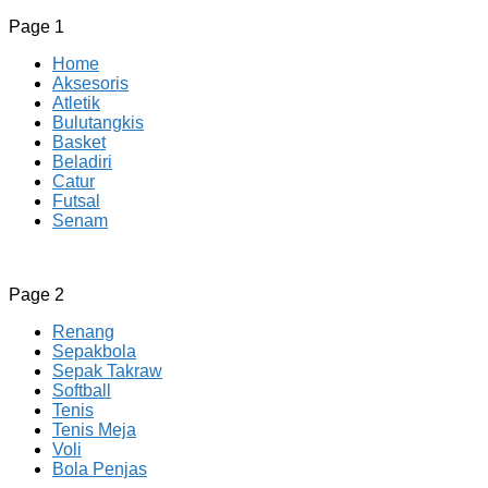
Page 1
Home
Aksesoris
Atletik
Bulutangkis
Basket
Beladiri
Catur
Futsal
Senam
CV JAYA BERSAMA Co Id
Menyediakan Semua Perlengkapan Olahraga Yang
Page 2
Lengkap, Berkualitas Dengan Harga Yang Murah
Renang
Sepakbola
Sepak Takraw
Softball
Tenis
Tenis Meja
Voli
Bola Penjas