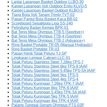
Lantai Lapangan Basket Outdoor LLBO-30
Karpet Lapangan Voli Outdoor Enlio KLVO-5
Karpet Lapangan Basket Outdoor KLBO-5
Tiang Bola Voli Tanam Trinity TVT-03
Papan Pantul Bola Basket Kaca BB-02
Scoreboard Sepakbola Liga SS-240
Pelindung Badan Kempo BPK-01
Bat Tenis Meja Olympus TTB-5 (Sportive+)
Bat Tenis Meja Olympus TTB-4 (Sportive)
Bat Tenis Meja Olympus TTB-2 (Advance+)
Ring Basket Portable TR-05 (Manual Hydraulic)
Ring Basket Portable TR-03
Papan Henti Tolak Peluru YJ-SP
Lingkaran Lempar Cakram LLC-01
Tolak Peluru Stainless Steel 7.26kg TPS-7
Tolak Peluru Stainless Steel 6kg TPS-6 IAAF
Tolak Peluru Stainless Steel 5.45kg TPS-5A IAAF
Tolak Peluru Stainless Steel 5kg TPS-5
Tolak Peluru Stainless Steel 4kg TPS-4
Tolak Peluru Kuningan 7.26kg TPK-7 IAAF
Tolak Peluru Kuningan 6kg TPK-6 IAAF
Tolak Peluru Kuningan 5.45kg TPK-5A IAAF
Tolak Peluru Kuningan 5kg TPK-5 IAAF
Tolak Peluru Kuningan 4kg TPK-4 IAAF
Palang Tunggal Senam Olympus PTS-03P