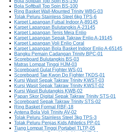
Bola Softball Top Spin BS-150
Bola Softball Top Spin BS-100
Ring Basket Wall-Mounted Trinity WBG-03
Tolak Peluru Stainless Steel 6kg TPS-6
Karpet Lapangan Futsal Indoor A-89145
Karpet Lapangan Bulutangkis A-23145
Karpet Lapangan Tenis Meja Enlio
Karpet Lapangan Sepak Takraw Enlio A-19145
Karpet Lapangan Voli Enlio Coral
Karpet Lapangan Bola Basket Indoor Enlio A-65145
Bangku Pemain Cadangan Trinity BPC-01
Scoreboard Bulutangkis BS-03
Matras Lompat Tinggi HJM-03
Scoreboard Gulat Fighter WS-01
Scoreboard Tae Kwon Do Fighter TKDS-01
Kursi Wasit Sepak Takraw Trinity KWST-03
Kursi Wasit Sepak Takraw Trinity KWST-02
Kursi Wasit Bulutangkis KWB-02
Papan Skor Digital Sepak Takraw Trinity STS-01
Scoreboard Sepak Takraw Trinity STS-02
Ring Basket Formal RBF-18
Antena Bola Voli Trinity AV-02
Tolak Peluru Stainless Steel 3kg TPS-3
Tolak Peluru Penjas Kids Athletics PP-01
Tiang Lompat Tinggi Portabel TLTP-05