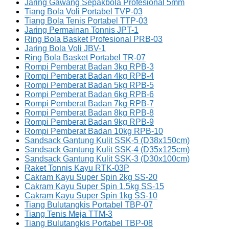
Jaring Gawang Sepakbola Profesional 5mm
Tiang Bola Voli Portabel TVP-03
Tiang Bola Tenis Portabel TTP-03
Jaring Permainan Tonnis JPT-1
Ring Bola Basket Profesional PRB-03
Jaring Bola Voli JBV-1
Ring Bola Basket Portabel TR-07
Rompi Pemberat Badan 3kg RPB-3
Rompi Pemberat Badan 4kg RPB-4
Rompi Pemberat Badan 5kg RPB-5
Rompi Pemberat Badan 6kg RPB-6
Rompi Pemberat Badan 7kg RPB-7
Rompi Pemberat Badan 8kg RPB-8
Rompi Pemberat Badan 9kg RPB-9
Rompi Pemberat Badan 10kg RPB-10
Sandsack Gantung Kulit SSK-5 (D38x150cm)
Sandsack Gantung Kulit SSK-4 (D35x125cm)
Sandsack Gantung Kulit SSK-3 (D30x100cm)
Raket Tonnis Kayu RTK-03P
Cakram Kayu Super Spin 2kg SS-20
Cakram Kayu Super Spin 1.5kg SS-15
Cakram Kayu Super Spin 1kg SS-10
Tiang Bulutangkis Portabel TBP-07
Tiang Tenis Meja TTM-3
Tiang Bulutangkis Portabel TBP-08