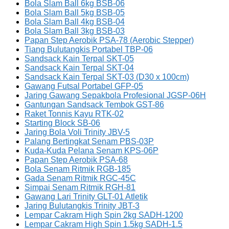
Bola Slam Ball 6kg BSB-06
Bola Slam Ball 5kg BSB-05
Bola Slam Ball 4kg BSB-04
Bola Slam Ball 3kg BSB-03
Papan Step Aerobik PSA-78 (Aerobic Stepper)
Tiang Bulutangkis Portabel TBP-06
Sandsack Kain Terpal SKT-05
Sandsack Kain Terpal SKT-04
Sandsack Kain Terpal SKT-03 (D30 x 100cm)
Gawang Futsal Portabel GFP-05
Jaring Gawang Sepakbola Profesional JGSP-06H
Gantungan Sandsack Tembok GST-86
Raket Tonnis Kayu RTK-02
Starting Block SB-06
Jaring Bola Voli Trinity JBV-5
Palang Bertingkat Senam PBS-03P
Kuda-Kuda Pelana Senam KPS-06P
Papan Step Aerobik PSA-68
Bola Senam Ritmik RGB-185
Gada Senam Ritmik RGC-45C
Simpai Senam Ritmik RGH-81
Gawang Lari Trinity GLT-01 Atletik
Jaring Bulutangkis Trinity JBT-3
Lempar Cakram High Spin 2kg SADH-1200
Lempar Cakram High Spin 1.5kg SADH-1.5