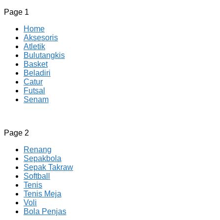
Page 1
Home
Aksesoris
Atletik
Bulutangkis
Basket
Beladiri
Catur
Futsal
Senam
CV JAYA BERSAMA Co Id
Menyediakan Semua Perlengkapan Olahraga Yang
Page 2
Lengkap, Berkualitas Dengan Harga Yang Murah
Renang
Sepakbola
Sepak Takraw
Softball
Tenis
Tenis Meja
Voli
Bola Penjas