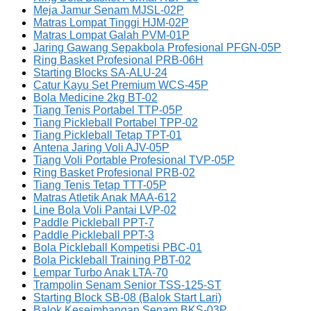
Meja Jamur Senam MJSL-02P
Matras Lompat Tinggi HJM-02P
Matras Lompat Galah PVM-01P
Jaring Gawang Sepakbola Profesional PFGN-05P
Ring Basket Profesional PRB-06H
Starting Blocks SA-ALU-24
Catur Kayu Set Premium WCS-45P
Bola Medicine 2kg BT-02
Tiang Tenis Portabel TTP-05P
Tiang Pickleball Portabel TPP-02
Tiang Pickleball Tetap TPT-01
Antena Jaring Voli AJV-05P
Tiang Voli Portable Profesional TVP-05P
Ring Basket Profesional PRB-02
Tiang Tenis Tetap TTT-05P
Matras Atletik Anak MAA-612
Line Bola Voli Pantai LVP-02
Paddle Pickleball PPT-7
Paddle Pickleball PPT-3
Bola Pickleball Kompetisi PBC-01
Bola Pickleball Training PBT-02
Lempar Turbo Anak LTA-70
Trampolin Senam Senior TSS-125-ST
Starting Block SB-08 (Balok Start Lari)
Balok Keseimbangan Senam BKS-03P