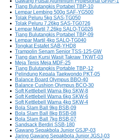
Gawang Futsal Aluminium Profesional GFAP-1
Tiang Bulutangkis Portabel TBP-10
Lempar Lembing 500g SAF-YG500
Tolak Peluru 5kg SAS-TG050
Tolak Peluru 7.26kg SAS-TG0726
Lempar Martil 7.26kg SALQ-TG026
Tiang Bulutangkis Portabel TBP-09
Lempar Martil 4kg SALQ-TG040
Tongkat Estafet SAB-YHD8
Trampolin Senam Senior TSS-125-GW
Tiang dan Kursi Wasit Takraw TKWT-03
Meja Tenis Meja MDF-25
Tiang Bulutangkis Portable TBP-12
Pelindung Kepala Taekwondo PKT-05
Balance Board Olympus BBO-40
Balance Cushion Olympus BCO-30
Soft Kettlebell Warna 8kg SKW-8
Soft Kettlebell Warna 6kg SKW-6
Soft Kettlebell Warna 4kg SKW-4
Bola Slam Ball 9kg BSB-09
Bola Slam Ball 8kg BSB-08
Bola Slam Ball 7kg BSB-07
Sandsack Berdiri SSB-180
Gawang Sepakbola Junior GSJP-03
Jaring Gawang Sepakbola Junior JGSJ-03