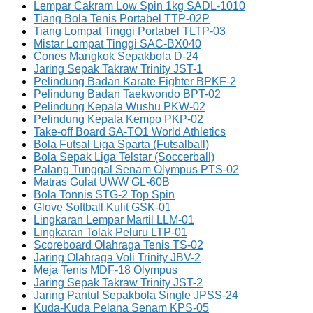
Lempar Cakram Low Spin 1kg SADL-1010
Tiang Bola Tenis Portabel TTP-02P
Tiang Lompat Tinggi Portabel TLTP-03
Mistar Lompat Tinggi SAC-BX040
Cones Mangkok Sepakbola D-24
Jaring Sepak Takraw Trinity JST-1
Pelindung Badan Karate Fighter BPKF-2
Pelindung Badan Taekwondo BPT-02
Pelindung Kepala Wushu PKW-02
Pelindung Kepala Kempo PKP-02
Take-off Board SA-TO1 World Athletics
Bola Futsal Liga Sparta (Futsalball)
Bola Sepak Liga Telstar (Soccerball)
Palang Tunggal Senam Olympus PTS-02
Matras Gulat UWW GL-60B
Bola Tonnis STG-2 Top Spin
Glove Softball Kulit GSK-01
Lingkaran Lempar Martil LLM-01
Lingkaran Tolak Peluru LTP-01
Scoreboard Olahraga Tenis TS-02
Jaring Olahraga Voli Trinity JBV-2
Meja Tenis MDF-18 Olympus
Jaring Sepak Takraw Trinity JST-2
Jaring Pantul Sepakbola Single JPSS-24
Kuda-Kuda Pelana Senam KPS-05