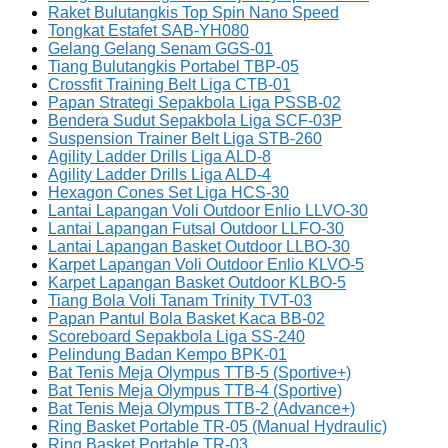
Raket Bulutangkis Top Spin Nano Speed
Tongkat Estafet SAB-YH080
Gelang Gelang Senam GGS-01
Tiang Bulutangkis Portabel TBP-05
Crossfit Training Belt Liga CTB-01
Papan Strategi Sepakbola Liga PSSB-02
Bendera Sudut Sepakbola Liga SCF-03P
Suspension Trainer Belt Liga STB-260
Agility Ladder Drills Liga ALD-8
Agility Ladder Drills Liga ALD-4
Hexagon Cones Set Liga HCS-30
Lantai Lapangan Voli Outdoor Enlio LLVO-30
Lantai Lapangan Futsal Outdoor LLFO-30
Lantai Lapangan Basket Outdoor LLBO-30
Karpet Lapangan Voli Outdoor Enlio KLVO-5
Karpet Lapangan Basket Outdoor KLBO-5
Tiang Bola Voli Tanam Trinity TVT-03
Papan Pantul Bola Basket Kaca BB-02
Scoreboard Sepakbola Liga SS-240
Pelindung Badan Kempo BPK-01
Bat Tenis Meja Olympus TTB-5 (Sportive+)
Bat Tenis Meja Olympus TTB-4 (Sportive)
Bat Tenis Meja Olympus TTB-2 (Advance+)
Ring Basket Portable TR-05 (Manual Hydraulic)
Ring Basket Portable TR-03