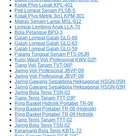
Kotak Plyo Lunak KPL-401
Peti Lompat Senam PLSB-5
Kotak Plyo Metrik 3in1 KPM-301
Matras Senam Lantai MSL-612
Lempar Lembing Anak LLA-70
Bola Petanque BPQ-3
Galah Lompat Galah GLG-68
Galah Lompat Galah GLG-63
Galah Lompat Galah GLG-59
Palang Tunggal Senam PTS-05JR
Kursi Wasit Voli Profesional KWV-02P
Tiang Voli Tanam TVT-06P
Jaring Voli Profesional JBVP-09
Jaring Voli Profesional JBVP-08
Jaring Gawang Sepakbola Heksagonal HSGN-05H
Jaring Gawang Sepakbola Heksagonal HSGN-03H
Jaring Bola Tenis TSN-03
Tiang Tenis Tanam TTT-03P
Ring Basket Hidrolik Portabel TR-06
Ring Basket Portabel TR-08 (Hidrolik)
Ring Basket Portabel TR-09 Hidrolik
Tiang Tenis Tanam TTT-02
Jaring Bola Tenis TSN-02
Keranjang Bola Tenis KBTL-72