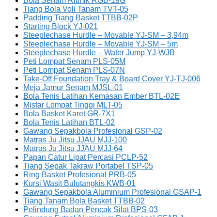
Bola Senam Ritmik RGB-19G
Tiang Bola Voli Tanam TVT-05
Padding Tiang Basket TTBB-02P
Starting Block YJ-021
Steeplechase Hurdle – Movable YJ-SM – 3,94m
Steeplechase Hurdle – Movable YJ-SM – 5m
Steeplechase Hurdle – Water Jump YJ-WJB
Peti Lompat Senam PLS-05M
Peti Lompat Senam PLS-07N
Take-Off Foundation Tray & Board Cover YJ-TJ-006
Meja Jamur Senam MJSL-01
Bola Tenis Latihan Kemasan Ember BTL-02E
Mistar Lompat Tinggi MLT-05
Bola Basket Karet GR-7X1
Bola Tenis Latihan BTL-02
Gawang Sepakbola Profesional GSP-02
Matras Ju Jitsu JJAU MJJ-100
Matras Ju Jitsu JJAU MJJ-64
Papan Catur Lipat Percasi PCLP-52
Tiang Sepak Takraw Portabel TSP-05
Ring Basket Profesional PRB-05
Kursi Wasit Bulutangkis KWB-01
Gawang Sepakbola Aluminium Profesional GSAP-1
Tiang Tanam Bola Basket TTBB-02
Pelindung Badan Pencak Silat BPS-03