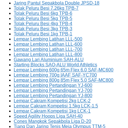
Jaring Pantul Sepakbola Double JPSD-18
Tolak Peluru Besi 7.26kg TPB-7
Tolak Peluru Besi 6kg TPB-6
Tolak Peluru Besi 5kg TPB-5
Tolak Peluru Besi 4kg TPB-4
Tolak Peluru Besi 3kg TPB-3
Tolak Peluru Besi 1kg TPB-1
Lempar Lembing Latihan LLL-500
Lempar Lembing Latihan LLL-600
Lempar Lembing Latihan LLL-700
Lempar Lembing Latihan LLL-800
Gawang Lari Aluminium SAH-ALU
Starting Blocks SAQ-ALU World Athletics
Lempar Lembing 600g 65m Flex 6.0 SAF-MC600
Lempar Lembing 700g IAAF SAF-YC700
Lempar Lembing 800g 85m Flex 5.0 SAF-MC800
Lempar Lembing Pertandingan YJ-600
Lempar Lembing Pertandingan YJ-700
Lempar Lembing Pertandingan YJ-800
Lempar Cakram Kompetisi 2kg LCK-2
Lempar Cakram Kompetisi 1.5kg LCK-1.5
Lempar Cakram Kompetisi 1kg LCK-1
Speed Agility Hoops Liga SAH-40
Cones Mangkok Sepakbola Liga D-20
Tiang Dan Jaring Tenis Meja Olympus TTM-5