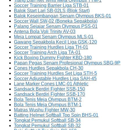
Tiang Dan Net Tenis Meja Olympus TTM-1
Soccer Training Barrier Liga STB-01
Balok Start Lari SB-02LS (Blok Start)
Balok Keseimbangan Senam Olympus BKS-01
Soccer Wall SW-02 (Boneka Sepakbola)
Palang Sejajar Senam Olympus PSS-01
Antena Bola Voli Trinity AV-03
Meja Lompat Senam Olympus MLS-01
Gawang Sepakbola Kecil Liga GSK-120
Soccer Training Hurdles Liga TH-01
Soccer Training Arch Liga TA-01
Kick Boxing Dummy Fighter KBD-180
Papan Pegas Senam Profesional Olympus SBG-9P
Cones Hurdles Sepakbola CH-30
Soccer Training Hurdles Set Liga STH-5
Soccer Adjustable Hurdles Liga SAH-45
Lane Marker Cones LMC-01 Athletic
Sandsack Berdiri Fighter SSB-150
Sandsack Berdiri Fighter SSB-170
Bola Tenis Meja Olympus BTM-2
Bola Tenis Meja Olympus BTM-1
Matras Wushu Fighter MW-30
Batting Helmet Softball Top Spin BHS-01
Tongkat Pemukul Softball SB-34
Tongkat Pemukul Softball SB-32