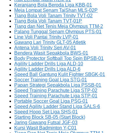
Keranjang Bola Beroda Liga KBB-01
Meja Lompat Senam TaiShan MLS-02P
Tiang Bola Voli Tanam Trinity TVT-02
Tiang Bola Voli Tanam TVT-01P
Tiang dan Net Tenis Meja Olympus TTM-2
Palang Tunggal Senam Olympus PTS-01
Line Voli Pantai Trinity LVP-01
Gawang Lari Trinity GLT-05 Atletik
Antena Voli Trinity Seri AV-01
Bendera Wasit Sepakbola BWS-01
Body Protector Softball Top Spin BPSB-01
Agility Ladder Drills Liga ALD-10
Agility Ladder Drills Liga ALD-6
Speed Ball Gantung Kulit Fighter SBGK-01
Soccer Training Goal Liga STG-01
Papan Strategi Sepakbola Liga PSSB-01
Speed Training Parachute Liga STP-02
Speed Training Parachute Liga STP-01
Portable Soccer Goal Liga PSG-01
Speed Agility Ladder Stand Liga SALS-6
Speed Hoop Set Liga SHS-01
Starting Block SB-05 (Start Block)
Jaring Gawang Futsal JGF-03
Kursi Wasit Badminton Y-C01