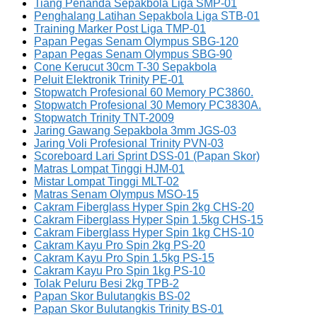
Tiang Penanda Sepakbola Liga SMP-01
Penghalang Latihan Sepakbola Liga STB-01
Training Marker Post Liga TMP-01
Papan Pegas Senam Olympus SBG-120
Papan Pegas Senam Olympus SBG-90
Cone Kerucut 30cm T-30 Sepakbola
Peluit Elektronik Trinity PE-01
Stopwatch Profesional 60 Memory PC3860.
Stopwatch Profesional 30 Memory PC3830A.
Stopwatch Trinity TNT-2009
Jaring Gawang Sepakbola 3mm JGS-03
Jaring Voli Profesional Trinity PVN-03
Scoreboard Lari Sprint DSS-01 (Papan Skor)
Matras Lompat Tinggi HJM-01
Mistar Lompat Tinggi MLT-02
Matras Senam Olympus MSO-15
Cakram Fiberglass Hyper Spin 2kg CHS-20
Cakram Fiberglass Hyper Spin 1.5kg CHS-15
Cakram Fiberglass Hyper Spin 1kg CHS-10
Cakram Kayu Pro Spin 2kg PS-20
Cakram Kayu Pro Spin 1.5kg PS-15
Cakram Kayu Pro Spin 1kg PS-10
Tolak Peluru Besi 2kg TPB-2
Papan Skor Bulutangkis BS-02
Papan Skor Bulutangkis Trinity BS-01