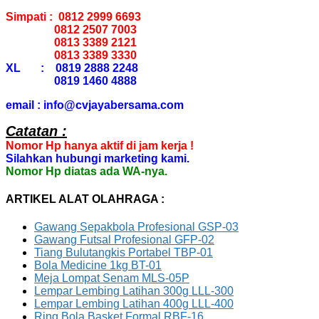
Simpati : 0812 2999 6693
0812 2507 7003
0813 3389 2121
0813 3389 3330
XL : 0819 2888 2248
0819 1460 4888
email : info@cvjayabersama.com
Catatan :
Nomor Hp hanya aktif di jam kerja !
Silahkan hubungi marketing kami.
Nomor Hp diatas ada WA-nya.
ARTIKEL ALAT OLAHRAGA :
Gawang Sepakbola Profesional GSP-03
Gawang Futsal Profesional GFP-02
Tiang Bulutangkis Portabel TBP-01
Bola Medicine 1kg BT-01
Meja Lompat Senam MLS-05P
Lempar Lembing Latihan 300g LLL-300
Lempar Lembing Latihan 400g LLL-400
Ring Bola Basket Formal RBF-16