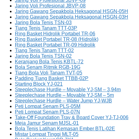
Jaring Voli Profesional JBVP-09
Jaring Voli Profesional JBVP-08
Jaring Gawang Sepakbola Heksagonal HSGN-05H
Jaring Gawang Sepakbola Heksagonal HSGN-03H
Jaring Bola Tenis TSN-03
Tiang Tenis Tanam TTT-03P
Ring Basket Hidrolik Portabel TR-06
Ring Basket Portabel TR-08 (Hidrolik)
Ring Basket Portabel TR-09 Hidrolik
Tiang Tenis Tanam TTT-02
Jaring Bola Tenis TSN-02
Keranjang Bola Tenis KBTL-72
Bola Senam Ritmik RGB-19G
Tiang Bola Voli Tanam TVT-05
Padding Tiang Basket TTBB-02P
Starting Block YJ-021
Steeplechase Hurdle – Movable YJ-SM – 3,94m
Steeplechase Hurdle – Movable YJ-SM – 5m
Steeplechase Hurdle – Water Jump YJ-WJB
Peti Lompat Senam PLS-05M
Peti Lompat Senam PLS-07N
Take-Off Foundation Tray & Board Cover YJ-TJ-006
Meja Jamur Senam MJSL-01
Bola Tenis Latihan Kemasan Ember BTL-02E
Mistar Lompat Tinggi MLT-05