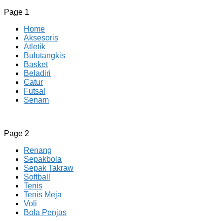
Page 1
Home
Aksesoris
Atletik
Bulutangkis
Basket
Beladiri
Catur
Futsal
Senam
CV JAYA BERSAMA Co Id
Menyediakan Semua Perlengkapan Olahraga Yang
Page 2
Lengkap, Berkualitas Dengan Harga Yang Murah
Renang
Sepakbola
Sepak Takraw
Softball
Tenis
Tenis Meja
Voli
Bola Penjas