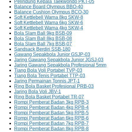
Pelindung Kepala Taekwondo PKT-05
Balance Board Olympus BBO-40
Balance Cushion Olympus BCO-30
Soft Kettlebell Warna 8kg SKW-8
Soft Kettlebell Warna 6kg SKW-6
Soft Kettlebell Warna 4kg SKW-4
Bola Slam Ball 9kg BSB-09
Bola Slam Ball 8kg BSB-08
Bola Slam Ball 7kg BSB-07
Sandsack Berdiri SSB-180
Gawang Sepakbola Junior GSJP-03
Jaring Gawang Sepakbola Junior JGSJ-03
Jaring Gawang Sepakbola Profesional 5mm
Tiang Bola Voli Portabel TVP-03
Tiang Bola Tenis Portabel TTP-03
Jaring Permainan Tonnis JPT-1
Ring Bola Basket Profesional PRB-03
Jaring Bola Voli JBV-1
Ring Bola Basket Portabel TR-07
Rompi Pemberat Badan 3kg RPB-3
Rompi Pemberat Badan 4kg RPB-4
Rompi Pemberat Badan 5kg RPB-5
Rompi Pemberat Badan 6kg RPB-6
Rompi Pemberat Badan 7kg RPB-7
Rompi Pemberat Badan 8kg RPB-8