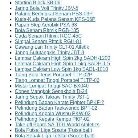
Starting Block SB-06
Jaring Bola Voli Trinity JBV-5
Palang Bertingkat Senam PBS-03P
Kuda-Kuda Pelana Senam KPS-06P
Papan Step Aerobik PSA-68
Bola Senam Ritmik RGB-185
Gada Senam Ritmik RGC-45C
Simpai Senam Ritmik RGH-81
Gawang Lari Trinity GLT-01 Atletik
Jaring Bulutangkis Trinity JBT-3
Lempar Cakram High Spin 2kg SADH-1200
Lempar Cakram High Spin 1.5kg SADH-1.5
Lempar Cakram Low Spin 1kg SADL-1010
Tiang Bola Tenis Portabel TTP-02P
Tiang Lompat Tinggi Portabel TLTP-03
Mistar Lompat Tinggi SAC-BX040
Cones Mangkok Sepakbola D-24
Jaring Sepak Takraw Trinity JST-1
Pelindung Badan Karate Fighter BPKF-2
Pelindung Badan Taekwondo BPT-02
Pelindung Kepala Wushu PKW-02
Pelindung Kepala Kempo PKP-02
Take-off Board SA-TO1 World Athletics
Bola Futsal Liga Sparta (Futsalball)
Bola Sepak Liga Telstar (Soccerball)