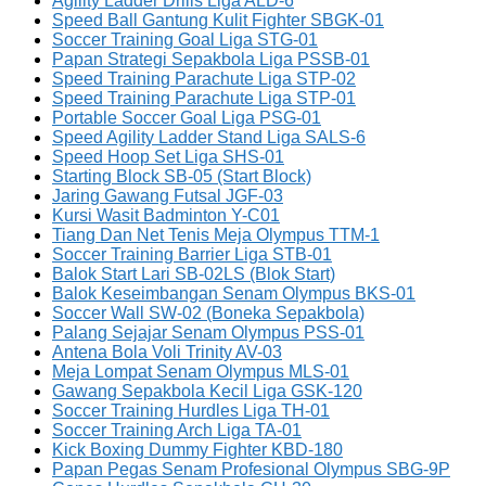
Agility Ladder Drills Liga ALD-6
Speed Ball Gantung Kulit Fighter SBGK-01
Soccer Training Goal Liga STG-01
Papan Strategi Sepakbola Liga PSSB-01
Speed Training Parachute Liga STP-02
Speed Training Parachute Liga STP-01
Portable Soccer Goal Liga PSG-01
Speed Agility Ladder Stand Liga SALS-6
Speed Hoop Set Liga SHS-01
Starting Block SB-05 (Start Block)
Jaring Gawang Futsal JGF-03
Kursi Wasit Badminton Y-C01
Tiang Dan Net Tenis Meja Olympus TTM-1
Soccer Training Barrier Liga STB-01
Balok Start Lari SB-02LS (Blok Start)
Balok Keseimbangan Senam Olympus BKS-01
Soccer Wall SW-02 (Boneka Sepakbola)
Palang Sejajar Senam Olympus PSS-01
Antena Bola Voli Trinity AV-03
Meja Lompat Senam Olympus MLS-01
Gawang Sepakbola Kecil Liga GSK-120
Soccer Training Hurdles Liga TH-01
Soccer Training Arch Liga TA-01
Kick Boxing Dummy Fighter KBD-180
Papan Pegas Senam Profesional Olympus SBG-9P