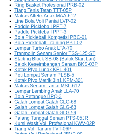
Ring Basket Profesional PRB-02
Tiang Tenis Tetap TTT-05P
Matras Atletik Anak MAA-612
Line Bola Voli Pantai LVP-02
Paddle Pickleball PPT-7
Paddle Pickleball PPT-3
Bola Pickleball Kompetisi PBC-01
Bola Pickleball Training PBT-02
Lempar Turbo Anak LTA-70
Trampolin Senam Senior TSS-125-ST
Starting Block SB-08 (Balok Start Lari)
Balok Keseimbangan Senam BKS-03P
Kotak Plyo Lunak KPL-401
Peti Lompat Senam PLSB-5
Kotak Plyo Metrik 3in1 KPM-301
Matras Senam Lantai MSL-612
Lempar Lembing Anak LLA-70
Bola Petanque BPQ-3
Galah Lompat Galah GLG-68
Galah Lompat Galah GLG-63
Galah Lompat Galah GLG-59
Palang Tunggal Senam PTS-05JR
Kursi Wasit Voli Profesional KWV-02P
Tiang Voli Tanam TVT-06P