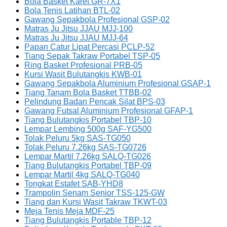
Bola Basket Karet GR-7X1
Bola Tenis Latihan BTL-02
Gawang Sepakbola Profesional GSP-02
Matras Ju Jitsu JJAU MJJ-100
Matras Ju Jitsu JJAU MJJ-64
Papan Catur Lipat Percasi PCLP-52
Tiang Sepak Takraw Portabel TSP-05
Ring Basket Profesional PRB-05
Kursi Wasit Bulutangkis KWB-01
Gawang Sepakbola Aluminium Profesional GSAP-1
Tiang Tanam Bola Basket TTBB-02
Pelindung Badan Pencak Silat BPS-03
Gawang Futsal Aluminium Profesional GFAP-1
Tiang Bulutangkis Portabel TBP-10
Lempar Lembing 500g SAF-YG500
Tolak Peluru 5kg SAS-TG050
Tolak Peluru 7.26kg SAS-TG0726
Lempar Martil 7.26kg SALQ-TG026
Tiang Bulutangkis Portabel TBP-09
Lempar Martil 4kg SALQ-TG040
Tongkat Estafet SAB-YHD8
Trampolin Senam Senior TSS-125-GW
Tiang dan Kursi Wasit Takraw TKWT-03
Meja Tenis Meja MDF-25
Tiang Bulutangkis Portable TBP-12