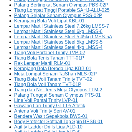
Palang Bertingkat Senam Olympus PBS-02P
Tiang Lompat Tinggi Portable SAHJ-ALU-025
Palang Sejajar Senam Olympus PSS-02P
Keranjang Bola Voli Lipat KBL-01
Lempar Martil Stainless Steel 7.26kg LMSS-7
Lempar Martil Stainless Steel 6kg LMSS-6
Lempar Martil Stainless Steel 5.45kg LMSS-5A
Lempar Martil Stainless Steel 5kg LMSS-5
Lempar Martil Stainless Steel 4kg LMSS-4
Tiang Voli Portabel Trinity TVP-02
Tiang Bola Tenis Tanam TTT-01P
Rak Lempar Martil RLM-01
Keranjang Bola Beroda Liga KBB-01
Meja Lompat Senam TaiShan MLS-02P
Tiang Bola Voli Tanam Trinity TVT-02
Tiang Bola Voli Tanam TVT-01P
Tiang dan Net Tenis Meja Olympus TTM-2
Palang Tunggal Senam Olympus PTS-01
Line Voli Pantai Trinity LVP-01
Gawang Lari Trinity GLT-05 Atletik
Antena Voli Trinity Seri AV-01
Bendera Wasit Sepakbola BWS-01
Body Protector Softball Top Spin BPSB-01
Agility Ladder Drills Liga ALD-10