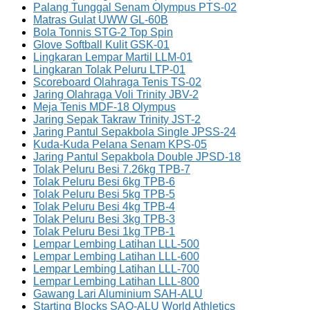
Palang Tunggal Senam Olympus PTS-02
Matras Gulat UWW GL-60B
Bola Tonnis STG-2 Top Spin
Glove Softball Kulit GSK-01
Lingkaran Lempar Martil LLM-01
Lingkaran Tolak Peluru LTP-01
Scoreboard Olahraga Tenis TS-02
Jaring Olahraga Voli Trinity JBV-2
Meja Tenis MDF-18 Olympus
Jaring Sepak Takraw Trinity JST-2
Jaring Pantul Sepakbola Single JPSS-24
Kuda-Kuda Pelana Senam KPS-05
Jaring Pantul Sepakbola Double JPSD-18
Tolak Peluru Besi 7.26kg TPB-7
Tolak Peluru Besi 6kg TPB-6
Tolak Peluru Besi 5kg TPB-5
Tolak Peluru Besi 4kg TPB-4
Tolak Peluru Besi 3kg TPB-3
Tolak Peluru Besi 1kg TPB-1
Lempar Lembing Latihan LLL-500
Lempar Lembing Latihan LLL-600
Lempar Lembing Latihan LLL-700
Lempar Lembing Latihan LLL-800
Gawang Lari Aluminium SAH-ALU
Starting Blocks SAQ-ALU World Athletics