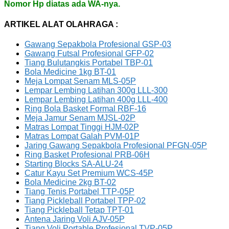
Nomor Hp diatas ada WA-nya.
ARTIKEL ALAT OLAHRAGA :
Gawang Sepakbola Profesional GSP-03
Gawang Futsal Profesional GFP-02
Tiang Bulutangkis Portabel TBP-01
Bola Medicine 1kg BT-01
Meja Lompat Senam MLS-05P
Lempar Lembing Latihan 300g LLL-300
Lempar Lembing Latihan 400g LLL-400
Ring Bola Basket Formal RBF-16
Meja Jamur Senam MJSL-02P
Matras Lompat Tinggi HJM-02P
Matras Lompat Galah PVM-01P
Jaring Gawang Sepakbola Profesional PFGN-05P
Ring Basket Profesional PRB-06H
Starting Blocks SA-ALU-24
Catur Kayu Set Premium WCS-45P
Bola Medicine 2kg BT-02
Tiang Tenis Portabel TTP-05P
Tiang Pickleball Portabel TPP-02
Tiang Pickleball Tetap TPT-01
Antena Jaring Voli AJV-05P
Tiang Voli Portable Profesional TVP-05P