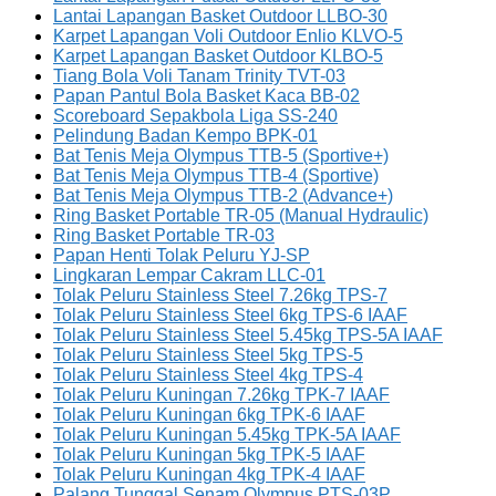
Lantai Lapangan Basket Outdoor LLBO-30
Karpet Lapangan Voli Outdoor Enlio KLVO-5
Karpet Lapangan Basket Outdoor KLBO-5
Tiang Bola Voli Tanam Trinity TVT-03
Papan Pantul Bola Basket Kaca BB-02
Scoreboard Sepakbola Liga SS-240
Pelindung Badan Kempo BPK-01
Bat Tenis Meja Olympus TTB-5 (Sportive+)
Bat Tenis Meja Olympus TTB-4 (Sportive)
Bat Tenis Meja Olympus TTB-2 (Advance+)
Ring Basket Portable TR-05 (Manual Hydraulic)
Ring Basket Portable TR-03
Papan Henti Tolak Peluru YJ-SP
Lingkaran Lempar Cakram LLC-01
Tolak Peluru Stainless Steel 7.26kg TPS-7
Tolak Peluru Stainless Steel 6kg TPS-6 IAAF
Tolak Peluru Stainless Steel 5.45kg TPS-5A IAAF
Tolak Peluru Stainless Steel 5kg TPS-5
Tolak Peluru Stainless Steel 4kg TPS-4
Tolak Peluru Kuningan 7.26kg TPK-7 IAAF
Tolak Peluru Kuningan 6kg TPK-6 IAAF
Tolak Peluru Kuningan 5.45kg TPK-5A IAAF
Tolak Peluru Kuningan 5kg TPK-5 IAAF
Tolak Peluru Kuningan 4kg TPK-4 IAAF
Palang Tunggal Senam Olympus PTS-03P