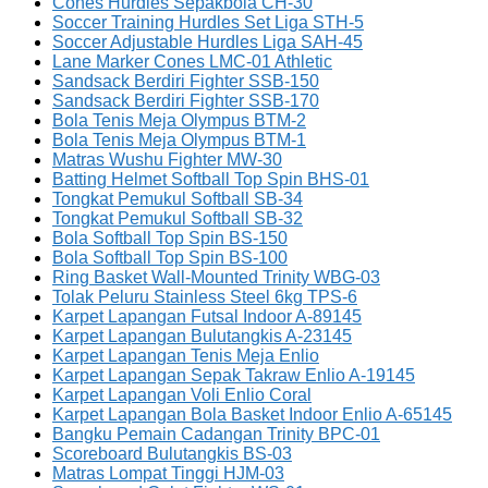
Cones Hurdles Sepakbola CH-30
Soccer Training Hurdles Set Liga STH-5
Soccer Adjustable Hurdles Liga SAH-45
Lane Marker Cones LMC-01 Athletic
Sandsack Berdiri Fighter SSB-150
Sandsack Berdiri Fighter SSB-170
Bola Tenis Meja Olympus BTM-2
Bola Tenis Meja Olympus BTM-1
Matras Wushu Fighter MW-30
Batting Helmet Softball Top Spin BHS-01
Tongkat Pemukul Softball SB-34
Tongkat Pemukul Softball SB-32
Bola Softball Top Spin BS-150
Bola Softball Top Spin BS-100
Ring Basket Wall-Mounted Trinity WBG-03
Tolak Peluru Stainless Steel 6kg TPS-6
Karpet Lapangan Futsal Indoor A-89145
Karpet Lapangan Bulutangkis A-23145
Karpet Lapangan Tenis Meja Enlio
Karpet Lapangan Sepak Takraw Enlio A-19145
Karpet Lapangan Voli Enlio Coral
Karpet Lapangan Bola Basket Indoor Enlio A-65145
Bangku Pemain Cadangan Trinity BPC-01
Scoreboard Bulutangkis BS-03
Matras Lompat Tinggi HJM-03