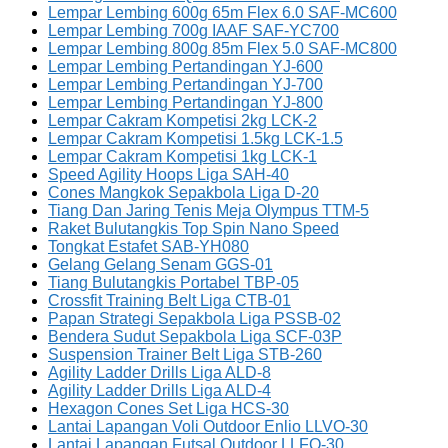
Lempar Lembing 600g 65m Flex 6.0 SAF-MC600
Lempar Lembing 700g IAAF SAF-YC700
Lempar Lembing 800g 85m Flex 5.0 SAF-MC800
Lempar Lembing Pertandingan YJ-600
Lempar Lembing Pertandingan YJ-700
Lempar Lembing Pertandingan YJ-800
Lempar Cakram Kompetisi 2kg LCK-2
Lempar Cakram Kompetisi 1.5kg LCK-1.5
Lempar Cakram Kompetisi 1kg LCK-1
Speed Agility Hoops Liga SAH-40
Cones Mangkok Sepakbola Liga D-20
Tiang Dan Jaring Tenis Meja Olympus TTM-5
Raket Bulutangkis Top Spin Nano Speed
Tongkat Estafet SAB-YH080
Gelang Gelang Senam GGS-01
Tiang Bulutangkis Portabel TBP-05
Crossfit Training Belt Liga CTB-01
Papan Strategi Sepakbola Liga PSSB-02
Bendera Sudut Sepakbola Liga SCF-03P
Suspension Trainer Belt Liga STB-260
Agility Ladder Drills Liga ALD-8
Agility Ladder Drills Liga ALD-4
Hexagon Cones Set Liga HCS-30
Lantai Lapangan Voli Outdoor Enlio LLVO-30
Lantai Lapangan Futsal Outdoor LLFO-30