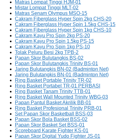
Matras Lompat Tinggi HJM-01
Mistar Lompat Tinggi MLT-02
Matras Senam Olympus MSO-15
Cakram Fiberglass Hyper Spin 2kg CHS-20
Cakram Fiberglass Hyper Spin 1.5kg CHS-15
Cakram Fiberglass Hyper Spin 1kg CHS-10
Cakram Kayu Pro Spin 2kg PS-20
Cakram Kayu Pro Spin 1.5kg PS-15
Cakram Kayu Pro Spin 1kg PS-10
Tolak Peluru Besi 2kg TPB-2
Papan Skor Bulutangkis BS-02
Papan Skor Bulutangkis Trinity BS-01
Jaring Bulutangkis BN-02 (Badminton Net)
Jaring Bulutangkis BN-01 (Badminton Net)
Ring Basket Portable Trinity TR-02
Ring Basket Portabel TR-01 PERBASI
Ring Basket Tanam Trinity TTB-01
Ring Basket Wall Mounted Trinity WBG-03
Papan Pantul Basket Akrilik BB-01
Ring Basket Profesional Trinity PRB-01
Set Papan Skor Basketball BSS-03
Papan Skor Bola Basket BSS-02
Papan Skor Basket Set BSS-01
Scoreboard Karate Fighter KS-01
Papan Skor Digital Yudo Fighter JS-01