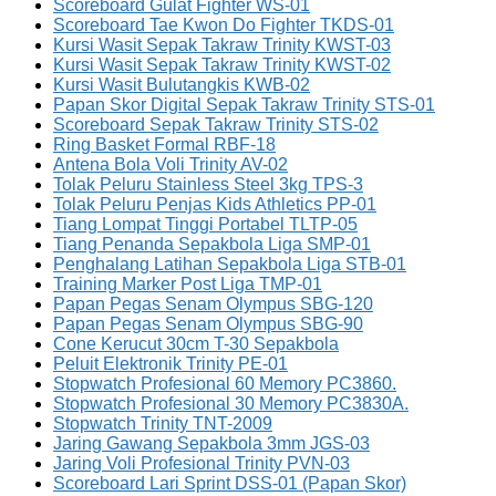
Scoreboard Gulat Fighter WS-01
Scoreboard Tae Kwon Do Fighter TKDS-01
Kursi Wasit Sepak Takraw Trinity KWST-03
Kursi Wasit Sepak Takraw Trinity KWST-02
Kursi Wasit Bulutangkis KWB-02
Papan Skor Digital Sepak Takraw Trinity STS-01
Scoreboard Sepak Takraw Trinity STS-02
Ring Basket Formal RBF-18
Antena Bola Voli Trinity AV-02
Tolak Peluru Stainless Steel 3kg TPS-3
Tolak Peluru Penjas Kids Athletics PP-01
Tiang Lompat Tinggi Portabel TLTP-05
Tiang Penanda Sepakbola Liga SMP-01
Penghalang Latihan Sepakbola Liga STB-01
Training Marker Post Liga TMP-01
Papan Pegas Senam Olympus SBG-120
Papan Pegas Senam Olympus SBG-90
Cone Kerucut 30cm T-30 Sepakbola
Peluit Elektronik Trinity PE-01
Stopwatch Profesional 60 Memory PC3860.
Stopwatch Profesional 30 Memory PC3830A.
Stopwatch Trinity TNT-2009
Jaring Gawang Sepakbola 3mm JGS-03
Jaring Voli Profesional Trinity PVN-03
Scoreboard Lari Sprint DSS-01 (Papan Skor)