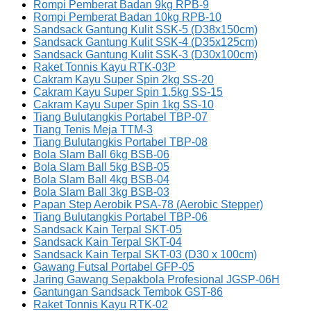
Rompi Pemberat Badan 9kg RPB-9
Rompi Pemberat Badan 10kg RPB-10
Sandsack Gantung Kulit SSK-5 (D38x150cm)
Sandsack Gantung Kulit SSK-4 (D35x125cm)
Sandsack Gantung Kulit SSK-3 (D30x100cm)
Raket Tonnis Kayu RTK-03P
Cakram Kayu Super Spin 2kg SS-20
Cakram Kayu Super Spin 1.5kg SS-15
Cakram Kayu Super Spin 1kg SS-10
Tiang Bulutangkis Portabel TBP-07
Tiang Tenis Meja TTM-3
Tiang Bulutangkis Portabel TBP-08
Bola Slam Ball 6kg BSB-06
Bola Slam Ball 5kg BSB-05
Bola Slam Ball 4kg BSB-04
Bola Slam Ball 3kg BSB-03
Papan Step Aerobik PSA-78 (Aerobic Stepper)
Tiang Bulutangkis Portabel TBP-06
Sandsack Kain Terpal SKT-05
Sandsack Kain Terpal SKT-04
Sandsack Kain Terpal SKT-03 (D30 x 100cm)
Gawang Futsal Portabel GFP-05
Jaring Gawang Sepakbola Profesional JGSP-06H
Gantungan Sandsack Tembok GST-86
Raket Tonnis Kayu RTK-02