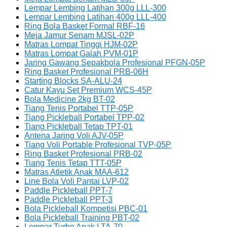
Lempar Lembing Latihan 300g LLL-300
Lempar Lembing Latihan 400g LLL-400
Ring Bola Basket Formal RBF-16
Meja Jamur Senam MJSL-02P
Matras Lompat Tinggi HJM-02P
Matras Lompat Galah PVM-01P
Jaring Gawang Sepakbola Profesional PFGN-05P
Ring Basket Profesional PRB-06H
Starting Blocks SA-ALU-24
Catur Kayu Set Premium WCS-45P
Bola Medicine 2kg BT-02
Tiang Tenis Portabel TTP-05P
Tiang Pickleball Portabel TPP-02
Tiang Pickleball Tetap TPT-01
Antena Jaring Voli AJV-05P
Tiang Voli Portable Profesional TVP-05P
Ring Basket Profesional PRB-02
Tiang Tenis Tetap TTT-05P
Matras Atletik Anak MAA-612
Line Bola Voli Pantai LVP-02
Paddle Pickleball PPT-7
Paddle Pickleball PPT-3
Bola Pickleball Kompetisi PBC-01
Bola Pickleball Training PBT-02
Lempar Turbo Anak LTA-70