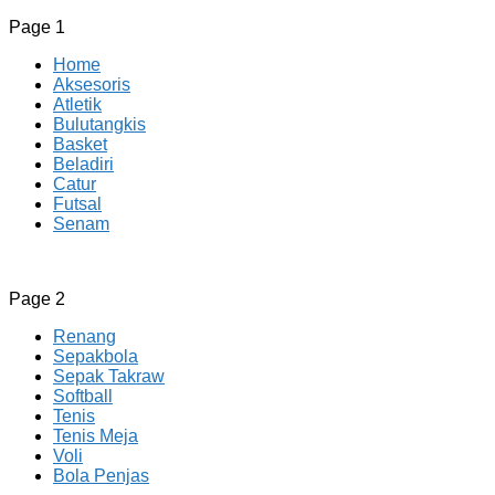
Page 1
Home
Aksesoris
Atletik
Bulutangkis
Basket
Beladiri
Catur
Futsal
Senam
CV JAYA BERSAMA Co Id
Menyediakan Semua Perlengkapan Olahraga Yang Lengkap, 
Page 2
Renang
Sepakbola
Sepak Takraw
Softball
Tenis
Tenis Meja
Voli
Bola Penjas