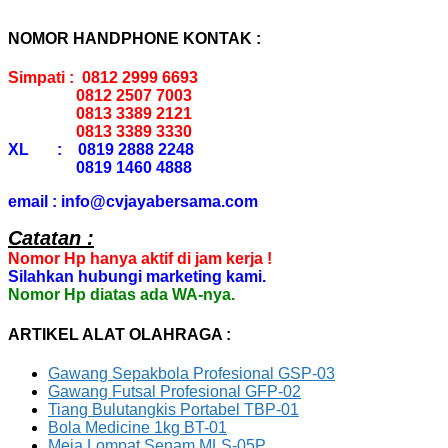
NOMOR HANDPHONE KONTAK :
Simpati : 0812 2999 6693
0812 2507 7003
0813 3389 2121
0813 3389 3330
XL : 0819 2888 2248
0819 1460 4888
email : info@cvjayabersama.com
Catatan :
Nomor Hp hanya aktif di jam kerja !
Silahkan hubungi marketing kami.
Nomor Hp diatas ada WA-nya.
ARTIKEL ALAT OLAHRAGA :
Gawang Sepakbola Profesional GSP-03
Gawang Futsal Profesional GFP-02
Tiang Bulutangkis Portabel TBP-01
Bola Medicine 1kg BT-01
Meja Lompat Senam MLS-05P