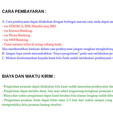
CARA PEMBAYARAN :
A. Cara pembayaran dapat dilakukan dengan berbagai macam cara, anda dapat mem
- via ATM BCA, BNI, Mandiri atau BRI.
- via Internet Banking.
- via Phone Banking.
- via SMS Banking.
- Tunai melalui teller di setiap cabang bank.
Jika membutuhkan bantuan dalam cara pembayaran jangan sungkan menghubung
B. Jangan lupa untuk menambahkan “biaya pengiriman” pada saat melakukan p
C. Mohon diinformasikan kepada kami bila Anda sudah melakukan pembayaran via
BIAYA DAN WAKTU KIRIM :
- Pengiriman pesanan dapat dilakukan bila kami sudah menerima pembayaran dar
- Pengiriman dapat melalui darat, laut atau udara tergantung keinginan pemesan 
- Biaya dan waktu pengiriman dapat kami ketahui bila alamat lengkap sudah dib
- Pengiriman pesanan Anda dapat lebih lama 2-5 hari dari waktu sampai yang
memproduksi dulu pesanan barang tersebut.