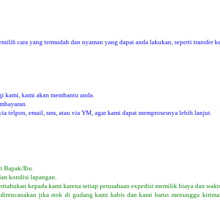
ilih cara yang termudah dan nyaman yang dapat anda lakukan, seperti transfer ke
i kami, kami akan membantu anda.
embayaran.
 telpon, email, sms, atau via YM, agar kami dapat memprosesnya lebih lanjut.
i Bapak/Ibu.
dan kondisi lapangan.
eritahukan kepada kami karena setiap perusahaan expedisi memilik biaya dan wakt
 direncanakan jika stok di gudang kami habis dan kami harus menunggu kiriman