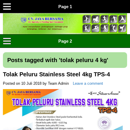
Page 1
CV JAYA BERSAMA Co Id
Menyediakan Semua Perlengkapan Olahraga Yang
Page 2
Lengkap, Berkualitas Dengan Harga Yang Murah
Posts tagged with '
tolak peluru 4 kg
'
Tolak Peluru Stainless Steel 4kg TPS-4
Posted on
10 Juli 2018
by
Team Admin
Leave a comment