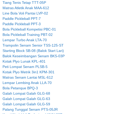
Tiang Tenis Tetap TTT-05P
Matras Atletik Anak MAA-612
Line Bola Voli Pantai LVP-02
Paddle Pickleball PPT-7
Paddle Pickleball PPT-3
Bola Pickleball Kompetisi PBC-01
Bola Pickleball Training PBT-02
Lempar Turbo Anak LTA-70
Trampolin Senam Senior TSS-125-ST
Starting Block SB-08 (Balok Start Lari)
Balok Keseimbangan Senam BKS-03P
Kotak Plyo Lunak KPL-401
Peti Lompat Senam PLSB-5
Kotak Plyo Metrik 3in1 KPM-301
Matras Senam Lantai MSL-612
Lempar Lembing Anak LLA-70
Bola Petanque BPQ-3
Galah Lompat Galah GLG-68
Galah Lompat Galah GLG-63
Galah Lompat Galah GLG-59
Palang Tunggal Senam PTS-05JR