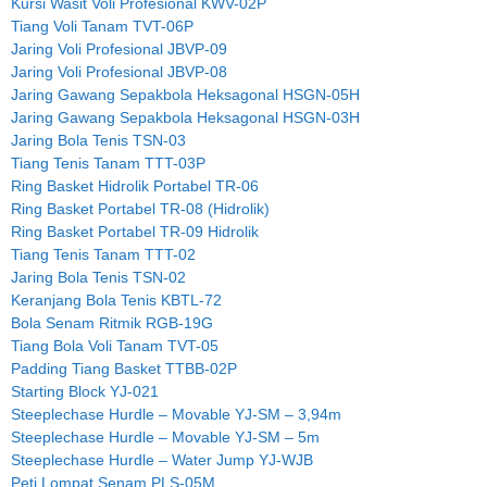
Kursi Wasit Voli Profesional KWV-02P
Tiang Voli Tanam TVT-06P
Jaring Voli Profesional JBVP-09
Jaring Voli Profesional JBVP-08
Jaring Gawang Sepakbola Heksagonal HSGN-05H
Jaring Gawang Sepakbola Heksagonal HSGN-03H
Jaring Bola Tenis TSN-03
Tiang Tenis Tanam TTT-03P
Ring Basket Hidrolik Portabel TR-06
Ring Basket Portabel TR-08 (Hidrolik)
Ring Basket Portabel TR-09 Hidrolik
Tiang Tenis Tanam TTT-02
Jaring Bola Tenis TSN-02
Keranjang Bola Tenis KBTL-72
Bola Senam Ritmik RGB-19G
Tiang Bola Voli Tanam TVT-05
Padding Tiang Basket TTBB-02P
Starting Block YJ-021
Steeplechase Hurdle – Movable YJ-SM – 3,94m
Steeplechase Hurdle – Movable YJ-SM – 5m
Steeplechase Hurdle – Water Jump YJ-WJB
Peti Lompat Senam PLS-05M