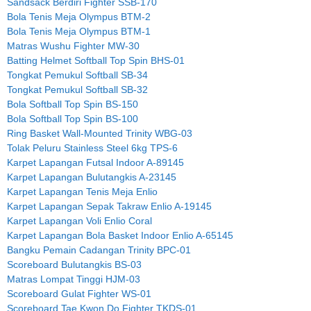
Sandsack Berdiri Fighter SSB-170
Bola Tenis Meja Olympus BTM-2
Bola Tenis Meja Olympus BTM-1
Matras Wushu Fighter MW-30
Batting Helmet Softball Top Spin BHS-01
Tongkat Pemukul Softball SB-34
Tongkat Pemukul Softball SB-32
Bola Softball Top Spin BS-150
Bola Softball Top Spin BS-100
Ring Basket Wall-Mounted Trinity WBG-03
Tolak Peluru Stainless Steel 6kg TPS-6
Karpet Lapangan Futsal Indoor A-89145
Karpet Lapangan Bulutangkis A-23145
Karpet Lapangan Tenis Meja Enlio
Karpet Lapangan Sepak Takraw Enlio A-19145
Karpet Lapangan Voli Enlio Coral
Karpet Lapangan Bola Basket Indoor Enlio A-65145
Bangku Pemain Cadangan Trinity BPC-01
Scoreboard Bulutangkis BS-03
Matras Lompat Tinggi HJM-03
Scoreboard Gulat Fighter WS-01
Scoreboard Tae Kwon Do Fighter TKDS-01