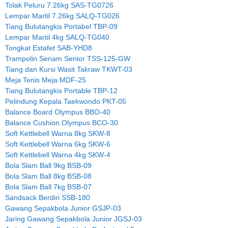
Tolak Peluru 7.26kg SAS-TG0726
Lempar Martil 7.26kg SALQ-TG026
Tiang Bulutangkis Portabel TBP-09
Lempar Martil 4kg SALQ-TG040
Tongkat Estafet SAB-YHD8
Trampolin Senam Senior TSS-125-GW
Tiang dan Kursi Wasit Takraw TKWT-03
Meja Tenis Meja MDF-25
Tiang Bulutangkis Portable TBP-12
Pelindung Kepala Taekwondo PKT-05
Balance Board Olympus BBO-40
Balance Cushion Olympus BCO-30
Soft Kettlebell Warna 8kg SKW-8
Soft Kettlebell Warna 6kg SKW-6
Soft Kettlebell Warna 4kg SKW-4
Bola Slam Ball 9kg BSB-09
Bola Slam Ball 8kg BSB-08
Bola Slam Ball 7kg BSB-07
Sandsack Berdiri SSB-180
Gawang Sepakbola Junior GSJP-03
Jaring Gawang Sepakbola Junior JGSJ-03