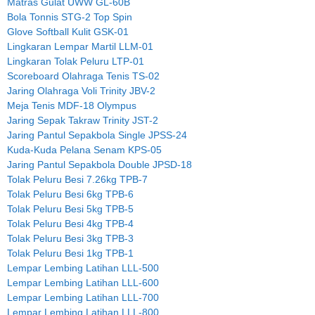
Matras Gulat UWW GL-60B
Bola Tonnis STG-2 Top Spin
Glove Softball Kulit GSK-01
Lingkaran Lempar Martil LLM-01
Lingkaran Tolak Peluru LTP-01
Scoreboard Olahraga Tenis TS-02
Jaring Olahraga Voli Trinity JBV-2
Meja Tenis MDF-18 Olympus
Jaring Sepak Takraw Trinity JST-2
Jaring Pantul Sepakbola Single JPSS-24
Kuda-Kuda Pelana Senam KPS-05
Jaring Pantul Sepakbola Double JPSD-18
Tolak Peluru Besi 7.26kg TPB-7
Tolak Peluru Besi 6kg TPB-6
Tolak Peluru Besi 5kg TPB-5
Tolak Peluru Besi 4kg TPB-4
Tolak Peluru Besi 3kg TPB-3
Tolak Peluru Besi 1kg TPB-1
Lempar Lembing Latihan LLL-500
Lempar Lembing Latihan LLL-600
Lempar Lembing Latihan LLL-700
Lempar Lembing Latihan LLL-800