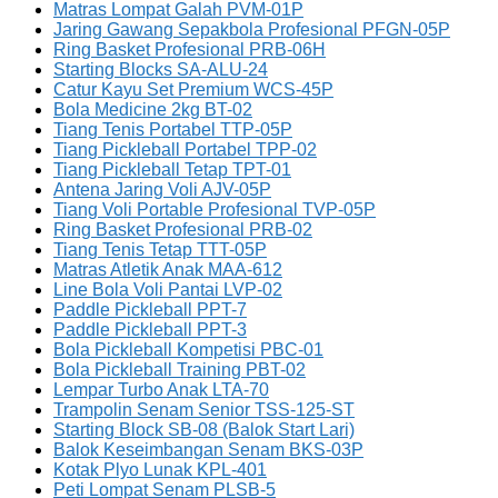
Matras Lompat Galah PVM-01P
Jaring Gawang Sepakbola Profesional PFGN-05P
Ring Basket Profesional PRB-06H
Starting Blocks SA-ALU-24
Catur Kayu Set Premium WCS-45P
Bola Medicine 2kg BT-02
Tiang Tenis Portabel TTP-05P
Tiang Pickleball Portabel TPP-02
Tiang Pickleball Tetap TPT-01
Antena Jaring Voli AJV-05P
Tiang Voli Portable Profesional TVP-05P
Ring Basket Profesional PRB-02
Tiang Tenis Tetap TTT-05P
Matras Atletik Anak MAA-612
Line Bola Voli Pantai LVP-02
Paddle Pickleball PPT-7
Paddle Pickleball PPT-3
Bola Pickleball Kompetisi PBC-01
Bola Pickleball Training PBT-02
Lempar Turbo Anak LTA-70
Trampolin Senam Senior TSS-125-ST
Starting Block SB-08 (Balok Start Lari)
Balok Keseimbangan Senam BKS-03P
Kotak Plyo Lunak KPL-401
Peti Lompat Senam PLSB-5