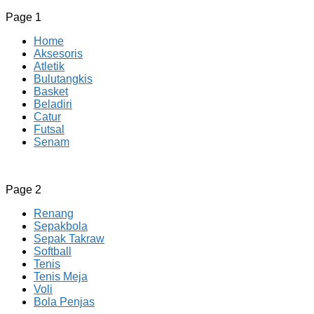
Page 1
Home
Aksesoris
Atletik
Bulutangkis
Basket
Beladiri
Catur
Futsal
Senam
CV JAYA BERSAMA Co Id
Menyediakan Semua Perlengkapan Olahraga Yang
Page 2
Lengkap, Berkualitas Dengan Harga Yang Murah
Renang
Sepakbola
Sepak Takraw
Softball
Tenis
Tenis Meja
Voli
Bola Penjas