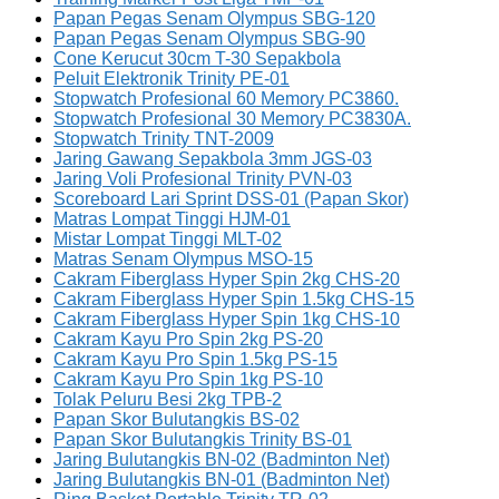
Papan Pegas Senam Olympus SBG-120
Papan Pegas Senam Olympus SBG-90
Cone Kerucut 30cm T-30 Sepakbola
Peluit Elektronik Trinity PE-01
Stopwatch Profesional 60 Memory PC3860.
Stopwatch Profesional 30 Memory PC3830A.
Stopwatch Trinity TNT-2009
Jaring Gawang Sepakbola 3mm JGS-03
Jaring Voli Profesional Trinity PVN-03
Scoreboard Lari Sprint DSS-01 (Papan Skor)
Matras Lompat Tinggi HJM-01
Mistar Lompat Tinggi MLT-02
Matras Senam Olympus MSO-15
Cakram Fiberglass Hyper Spin 2kg CHS-20
Cakram Fiberglass Hyper Spin 1.5kg CHS-15
Cakram Fiberglass Hyper Spin 1kg CHS-10
Cakram Kayu Pro Spin 2kg PS-20
Cakram Kayu Pro Spin 1.5kg PS-15
Cakram Kayu Pro Spin 1kg PS-10
Tolak Peluru Besi 2kg TPB-2
Papan Skor Bulutangkis BS-02
Papan Skor Bulutangkis Trinity BS-01
Jaring Bulutangkis BN-02 (Badminton Net)
Jaring Bulutangkis BN-01 (Badminton Net)