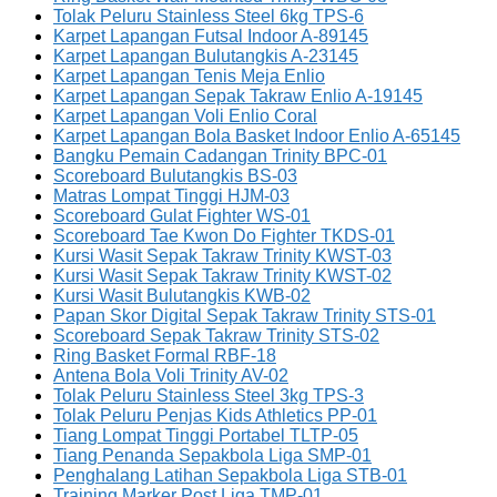
Tolak Peluru Stainless Steel 6kg TPS-6
Karpet Lapangan Futsal Indoor A-89145
Karpet Lapangan Bulutangkis A-23145
Karpet Lapangan Tenis Meja Enlio
Karpet Lapangan Sepak Takraw Enlio A-19145
Karpet Lapangan Voli Enlio Coral
Karpet Lapangan Bola Basket Indoor Enlio A-65145
Bangku Pemain Cadangan Trinity BPC-01
Scoreboard Bulutangkis BS-03
Matras Lompat Tinggi HJM-03
Scoreboard Gulat Fighter WS-01
Scoreboard Tae Kwon Do Fighter TKDS-01
Kursi Wasit Sepak Takraw Trinity KWST-03
Kursi Wasit Sepak Takraw Trinity KWST-02
Kursi Wasit Bulutangkis KWB-02
Papan Skor Digital Sepak Takraw Trinity STS-01
Scoreboard Sepak Takraw Trinity STS-02
Ring Basket Formal RBF-18
Antena Bola Voli Trinity AV-02
Tolak Peluru Stainless Steel 3kg TPS-3
Tolak Peluru Penjas Kids Athletics PP-01
Tiang Lompat Tinggi Portabel TLTP-05
Tiang Penanda Sepakbola Liga SMP-01
Penghalang Latihan Sepakbola Liga STB-01
Training Marker Post Liga TMP-01