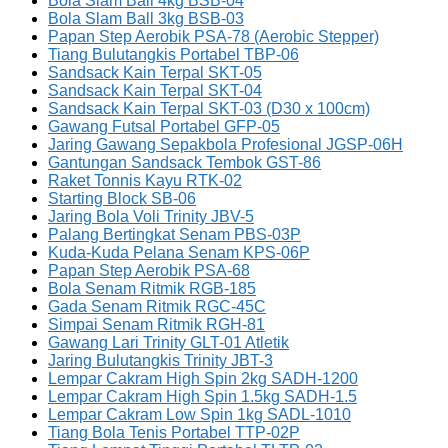
Bola Slam Ball 4kg BSB-04
Bola Slam Ball 3kg BSB-03
Papan Step Aerobik PSA-78 (Aerobic Stepper)
Tiang Bulutangkis Portabel TBP-06
Sandsack Kain Terpal SKT-05
Sandsack Kain Terpal SKT-04
Sandsack Kain Terpal SKT-03 (D30 x 100cm)
Gawang Futsal Portabel GFP-05
Jaring Gawang Sepakbola Profesional JGSP-06H
Gantungan Sandsack Tembok GST-86
Raket Tonnis Kayu RTK-02
Starting Block SB-06
Jaring Bola Voli Trinity JBV-5
Palang Bertingkat Senam PBS-03P
Kuda-Kuda Pelana Senam KPS-06P
Papan Step Aerobik PSA-68
Bola Senam Ritmik RGB-185
Gada Senam Ritmik RGC-45C
Simpai Senam Ritmik RGH-81
Gawang Lari Trinity GLT-01 Atletik
Jaring Bulutangkis Trinity JBT-3
Lempar Cakram High Spin 2kg SADH-1200
Lempar Cakram High Spin 1.5kg SADH-1.5
Lempar Cakram Low Spin 1kg SADL-1010
Tiang Bola Tenis Portabel TTP-02P