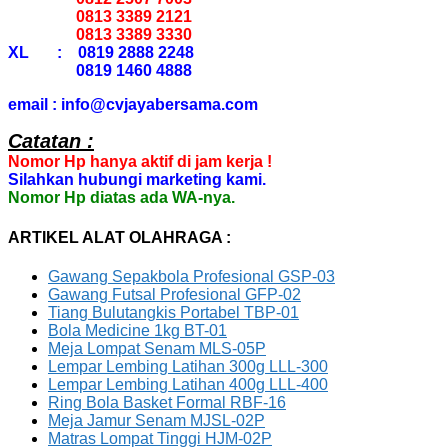
0813 3389 2121
0813 3389 3330
XL : 0819 2888 2248
0819 1460 4888
email : info@cvjayabersama.com
Catatan :
Nomor Hp hanya aktif di jam kerja !
Silahkan hubungi marketing kami.
Nomor Hp diatas ada WA-nya.
ARTIKEL ALAT OLAHRAGA :
Gawang Sepakbola Profesional GSP-03
Gawang Futsal Profesional GFP-02
Tiang Bulutangkis Portabel TBP-01
Bola Medicine 1kg BT-01
Meja Lompat Senam MLS-05P
Lempar Lembing Latihan 300g LLL-300
Lempar Lembing Latihan 400g LLL-400
Ring Bola Basket Formal RBF-16
Meja Jamur Senam MJSL-02P
Matras Lompat Tinggi HJM-02P