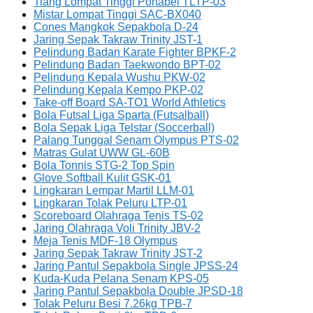
Tiang Lompat Tinggi Portabel TLTP-03
Mistar Lompat Tinggi SAC-BX040
Cones Mangkok Sepakbola D-24
Jaring Sepak Takraw Trinity JST-1
Pelindung Badan Karate Fighter BPKF-2
Pelindung Badan Taekwondo BPT-02
Pelindung Kepala Wushu PKW-02
Pelindung Kepala Kempo PKP-02
Take-off Board SA-TO1 World Athletics
Bola Futsal Liga Sparta (Futsalball)
Bola Sepak Liga Telstar (Soccerball)
Palang Tunggal Senam Olympus PTS-02
Matras Gulat UWW GL-60B
Bola Tonnis STG-2 Top Spin
Glove Softball Kulit GSK-01
Lingkaran Lempar Martil LLM-01
Lingkaran Tolak Peluru LTP-01
Scoreboard Olahraga Tenis TS-02
Jaring Olahraga Voli Trinity JBV-2
Meja Tenis MDF-18 Olympus
Jaring Sepak Takraw Trinity JST-2
Jaring Pantul Sepakbola Single JPSS-24
Kuda-Kuda Pelana Senam KPS-05
Jaring Pantul Sepakbola Double JPSD-18
Tolak Peluru Besi 7.26kg TPB-7