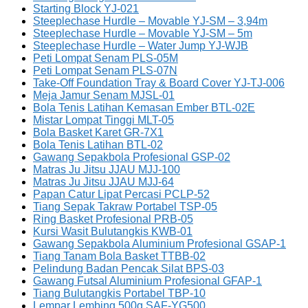
Starting Block YJ-021
Steeplechase Hurdle – Movable YJ-SM – 3,94m
Steeplechase Hurdle – Movable YJ-SM – 5m
Steeplechase Hurdle – Water Jump YJ-WJB
Peti Lompat Senam PLS-05M
Peti Lompat Senam PLS-07N
Take-Off Foundation Tray & Board Cover YJ-TJ-006
Meja Jamur Senam MJSL-01
Bola Tenis Latihan Kemasan Ember BTL-02E
Mistar Lompat Tinggi MLT-05
Bola Basket Karet GR-7X1
Bola Tenis Latihan BTL-02
Gawang Sepakbola Profesional GSP-02
Matras Ju Jitsu JJAU MJJ-100
Matras Ju Jitsu JJAU MJJ-64
Papan Catur Lipat Percasi PCLP-52
Tiang Sepak Takraw Portabel TSP-05
Ring Basket Profesional PRB-05
Kursi Wasit Bulutangkis KWB-01
Gawang Sepakbola Aluminium Profesional GSAP-1
Tiang Tanam Bola Basket TTBB-02
Pelindung Badan Pencak Silat BPS-03
Gawang Futsal Aluminium Profesional GFAP-1
Tiang Bulutangkis Portabel TBP-10
Lempar Lembing 500g SAF-YG500