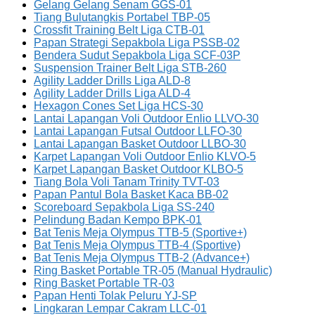
Gelang Gelang Senam GGS-01
Tiang Bulutangkis Portabel TBP-05
Crossfit Training Belt Liga CTB-01
Papan Strategi Sepakbola Liga PSSB-02
Bendera Sudut Sepakbola Liga SCF-03P
Suspension Trainer Belt Liga STB-260
Agility Ladder Drills Liga ALD-8
Agility Ladder Drills Liga ALD-4
Hexagon Cones Set Liga HCS-30
Lantai Lapangan Voli Outdoor Enlio LLVO-30
Lantai Lapangan Futsal Outdoor LLFO-30
Lantai Lapangan Basket Outdoor LLBO-30
Karpet Lapangan Voli Outdoor Enlio KLVO-5
Karpet Lapangan Basket Outdoor KLBO-5
Tiang Bola Voli Tanam Trinity TVT-03
Papan Pantul Bola Basket Kaca BB-02
Scoreboard Sepakbola Liga SS-240
Pelindung Badan Kempo BPK-01
Bat Tenis Meja Olympus TTB-5 (Sportive+)
Bat Tenis Meja Olympus TTB-4 (Sportive)
Bat Tenis Meja Olympus TTB-2 (Advance+)
Ring Basket Portable TR-05 (Manual Hydraulic)
Ring Basket Portable TR-03
Papan Henti Tolak Peluru YJ-SP
Lingkaran Lempar Cakram LLC-01