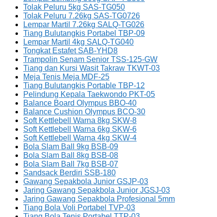
Tolak Peluru 5kg SAS-TG050
Tolak Peluru 7.26kg SAS-TG0726
Lempar Martil 7.26kg SALQ-TG026
Tiang Bulutangkis Portabel TBP-09
Lempar Martil 4kg SALQ-TG040
Tongkat Estafet SAB-YHD8
Trampolin Senam Senior TSS-125-GW
Tiang dan Kursi Wasit Takraw TKWT-03
Meja Tenis Meja MDF-25
Tiang Bulutangkis Portable TBP-12
Pelindung Kepala Taekwondo PKT-05
Balance Board Olympus BBO-40
Balance Cushion Olympus BCO-30
Soft Kettlebell Warna 8kg SKW-8
Soft Kettlebell Warna 6kg SKW-6
Soft Kettlebell Warna 4kg SKW-4
Bola Slam Ball 9kg BSB-09
Bola Slam Ball 8kg BSB-08
Bola Slam Ball 7kg BSB-07
Sandsack Berdiri SSB-180
Gawang Sepakbola Junior GSJP-03
Jaring Gawang Sepakbola Junior JGSJ-03
Jaring Gawang Sepakbola Profesional 5mm
Tiang Bola Voli Portabel TVP-03
Tiang Bola Tenis Portabel TTP-03