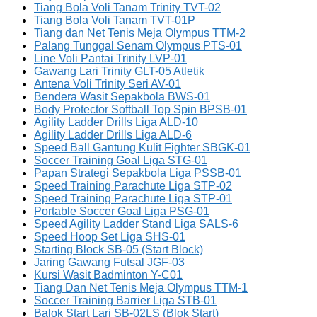
Tiang Bola Voli Tanam Trinity TVT-02
Tiang Bola Voli Tanam TVT-01P
Tiang dan Net Tenis Meja Olympus TTM-2
Palang Tunggal Senam Olympus PTS-01
Line Voli Pantai Trinity LVP-01
Gawang Lari Trinity GLT-05 Atletik
Antena Voli Trinity Seri AV-01
Bendera Wasit Sepakbola BWS-01
Body Protector Softball Top Spin BPSB-01
Agility Ladder Drills Liga ALD-10
Agility Ladder Drills Liga ALD-6
Speed Ball Gantung Kulit Fighter SBGK-01
Soccer Training Goal Liga STG-01
Papan Strategi Sepakbola Liga PSSB-01
Speed Training Parachute Liga STP-02
Speed Training Parachute Liga STP-01
Portable Soccer Goal Liga PSG-01
Speed Agility Ladder Stand Liga SALS-6
Speed Hoop Set Liga SHS-01
Starting Block SB-05 (Start Block)
Jaring Gawang Futsal JGF-03
Kursi Wasit Badminton Y-C01
Tiang Dan Net Tenis Meja Olympus TTM-1
Soccer Training Barrier Liga STB-01
Balok Start Lari SB-02LS (Blok Start)