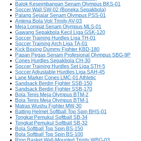
Balok Keseimbangan Senam Olympus BKS-01
Soccer Wall SW-02 (Boneka Sepakbola)
Palang Sejajar Senam Olympus PSS-01
Antena Bola Voli Trinity AV-03
Meja Lompat Senam Olympus MLS-01
Gawang Sepakbola Kecil Liga GSK-120
Soccer Training Hurdles Liga TH-01
Soccer Training Arch Liga TA-01
Kick Boxing Dummy Fighter KBD-180
Papan Pegas Senam Profesional Olympus SBG-9P
Cones Hurdles Sepakbola CH-30
Soccer Training Hurdles Set Liga STH-5
Soccer Adjustable Hurdles Liga SAH-45
Lane Marker Cones LMC-01 Athletic
Sandsack Berdiri Fighter SSB-150
Sandsack Berdiri Fighter SSB-170
Bola Tenis Meja Olympus BTM-2
Bola Tenis Meja Olympus BTM-1
Matras Wushu Fighter MW-30
Batting Helmet Softball Top Spin BHS-01
Tongkat Pemukul Softball SB-34
Tongkat Pemukul Softball SB-32
Bola Softball Top Spin BS-150
Bola Softball Top Spin BS-100
Ring Basket Wall-Mounted Trinity WBG-03