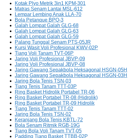
Kotak Plyo Metrik 3in1 KPM-301
Matras Senam Lantai MSL-612
Lempar Lembing Anak LLA-70
Bola Petanque BPQ-3
Galah Lompat Galah GLG-68
Galah Lompat Galah GLG-63
Galah Lompat Galah GLG-59
Palang Tunggal Senam PTS-05JR
Kursi Wasit Voli Profesional KWV-02P
Tiang Voli Tanam TVT-06P
Jaring Voli Profesional JBVP-09
Jaring Voli Profesional JBVP-08
Jaring Gawang Sepakbola Heksagonal HSGN-05H
Jaring Gawang Sepakbola Heksagonal HSGN-03H
Jaring Bola Tenis TSN-03
Tiang Tenis Tanam TTT-03P
Ring Basket Hidrolik Portabel TR-06
Ring Basket Portabel TR-08 (Hidrolik)
Ring Basket Portabel TR-09 Hidrolik
Tiang Tenis Tanam TTT-02
Jaring Bola Tenis TSN-02
Keranjang Bola Tenis KBTL-72
Bola Senam Ritmik RGB-19G
Tiang Bola Voli Tanam TVT-05
Padding Tiang Basket TTBB-02P