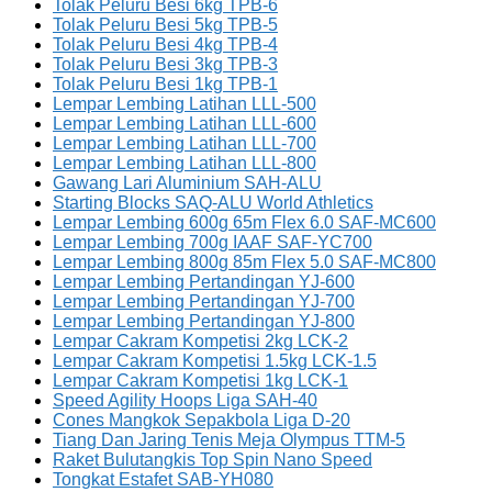
Tolak Peluru Besi 6kg TPB-6
Tolak Peluru Besi 5kg TPB-5
Tolak Peluru Besi 4kg TPB-4
Tolak Peluru Besi 3kg TPB-3
Tolak Peluru Besi 1kg TPB-1
Lempar Lembing Latihan LLL-500
Lempar Lembing Latihan LLL-600
Lempar Lembing Latihan LLL-700
Lempar Lembing Latihan LLL-800
Gawang Lari Aluminium SAH-ALU
Starting Blocks SAQ-ALU World Athletics
Lempar Lembing 600g 65m Flex 6.0 SAF-MC600
Lempar Lembing 700g IAAF SAF-YC700
Lempar Lembing 800g 85m Flex 5.0 SAF-MC800
Lempar Lembing Pertandingan YJ-600
Lempar Lembing Pertandingan YJ-700
Lempar Lembing Pertandingan YJ-800
Lempar Cakram Kompetisi 2kg LCK-2
Lempar Cakram Kompetisi 1.5kg LCK-1.5
Lempar Cakram Kompetisi 1kg LCK-1
Speed Agility Hoops Liga SAH-40
Cones Mangkok Sepakbola Liga D-20
Tiang Dan Jaring Tenis Meja Olympus TTM-5
Raket Bulutangkis Top Spin Nano Speed
Tongkat Estafet SAB-YH080