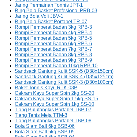
Jaring Permainan Tonnis JPT-1
Ring Bola Basket Profesional PRB-03
Jaring Bola Voli JBV-1
Ring Bola Basket Portabel TR-07
Rompi Pemberat Badan 3kg RPB-3
Rompi Pemberat Badan 4kg RPB-4
Rompi Pemberat Badan 5kg RPB-5
Rompi Pemberat Badan 6kg RPB-6
Rompi Pemberat Badan 7kg RPB-7
Rompi Pemberat Badan 8kg RPB-8
Rompi Pemberat Badan 9kg RPB-9
Rompi Pemberat Badan 10kg RPB-10
Sandsack Gantung Kulit SSK-5 (D38x150cm)
Sandsack Gantung Kulit SSK-4 (D35x125cm)
Sandsack Gantung Kulit SSK-3 (D30x100cm)
Raket Tonnis Kayu RTK-03P
Cakram Kayu Super Spin 2kg SS-20
Cakram Kayu Super Spin 1.5kg SS-15
Cakram Kayu Super Spin 1kg SS-10
Tiang Bulutangkis Portabel TBP-07
Tiang Tenis Meja TTM-3
Tiang Bulutangkis Portabel TBP-08
Bola Slam Ball 6kg BSB-06
Bola Slam Ball 5kg BSB-05