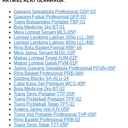
ARTIKEL ALAT OLAHRAGA :
Gawang Sepakbola Profesional GSP-03
Gawang Futsal Profesional GFP-02
Tiang Bulutangkis Portabel TBP-01
Bola Medicine 1kg BT-01
Meja Lompat Senam MLS-05P
Lempar Lembing Latihan 300g LLL-300
Lempar Lembing Latihan 400g LLL-400
Ring Bola Basket Formal RBF-16
Meja Jamur Senam MJSL-02P
Matras Lompat Tinggi HJM-02P
Matras Lompat Galah PVM-01P
Jaring Gawang Sepakbola Profesional PFGN-05P
Ring Basket Profesional PRB-06H
Starting Blocks SA-ALU-24
Catur Kayu Set Premium WCS-45P
Bola Medicine 2kg BT-02
Tiang Tenis Portabel TTP-05P
Tiang Pickleball Portabel TPP-02
Tiang Pickleball Tetap TPT-01
Antena Jaring Voli AJV-05P
Tiang Voli Portable Profesional TVP-05P
Ring Basket Profesional PRB-02
Tiang Tenis Tetap TTT-05P