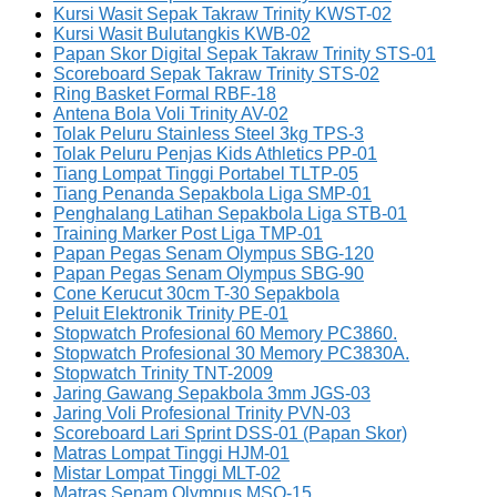
Kursi Wasit Sepak Takraw Trinity KWST-02
Kursi Wasit Bulutangkis KWB-02
Papan Skor Digital Sepak Takraw Trinity STS-01
Scoreboard Sepak Takraw Trinity STS-02
Ring Basket Formal RBF-18
Antena Bola Voli Trinity AV-02
Tolak Peluru Stainless Steel 3kg TPS-3
Tolak Peluru Penjas Kids Athletics PP-01
Tiang Lompat Tinggi Portabel TLTP-05
Tiang Penanda Sepakbola Liga SMP-01
Penghalang Latihan Sepakbola Liga STB-01
Training Marker Post Liga TMP-01
Papan Pegas Senam Olympus SBG-120
Papan Pegas Senam Olympus SBG-90
Cone Kerucut 30cm T-30 Sepakbola
Peluit Elektronik Trinity PE-01
Stopwatch Profesional 60 Memory PC3860.
Stopwatch Profesional 30 Memory PC3830A.
Stopwatch Trinity TNT-2009
Jaring Gawang Sepakbola 3mm JGS-03
Jaring Voli Profesional Trinity PVN-03
Scoreboard Lari Sprint DSS-01 (Papan Skor)
Matras Lompat Tinggi HJM-01
Mistar Lompat Tinggi MLT-02
Matras Senam Olympus MSO-15