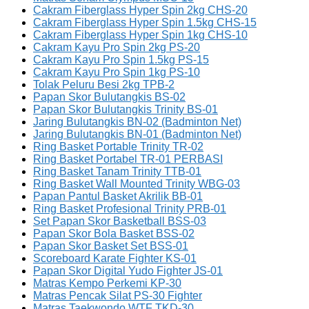
Cakram Fiberglass Hyper Spin 2kg CHS-20
Cakram Fiberglass Hyper Spin 1.5kg CHS-15
Cakram Fiberglass Hyper Spin 1kg CHS-10
Cakram Kayu Pro Spin 2kg PS-20
Cakram Kayu Pro Spin 1.5kg PS-15
Cakram Kayu Pro Spin 1kg PS-10
Tolak Peluru Besi 2kg TPB-2
Papan Skor Bulutangkis BS-02
Papan Skor Bulutangkis Trinity BS-01
Jaring Bulutangkis BN-02 (Badminton Net)
Jaring Bulutangkis BN-01 (Badminton Net)
Ring Basket Portable Trinity TR-02
Ring Basket Portabel TR-01 PERBASI
Ring Basket Tanam Trinity TTB-01
Ring Basket Wall Mounted Trinity WBG-03
Papan Pantul Basket Akrilik BB-01
Ring Basket Profesional Trinity PRB-01
Set Papan Skor Basketball BSS-03
Papan Skor Bola Basket BSS-02
Papan Skor Basket Set BSS-01
Scoreboard Karate Fighter KS-01
Papan Skor Digital Yudo Fighter JS-01
Matras Kempo Perkemi KP-30
Matras Pencak Silat PS-30 Fighter
Matras Taekwondo WTF TKD-30