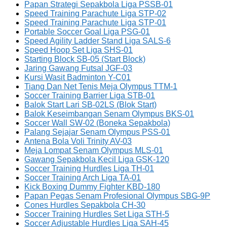
Papan Strategi Sepakbola Liga PSSB-01
Speed Training Parachute Liga STP-02
Speed Training Parachute Liga STP-01
Portable Soccer Goal Liga PSG-01
Speed Agility Ladder Stand Liga SALS-6
Speed Hoop Set Liga SHS-01
Starting Block SB-05 (Start Block)
Jaring Gawang Futsal JGF-03
Kursi Wasit Badminton Y-C01
Tiang Dan Net Tenis Meja Olympus TTM-1
Soccer Training Barrier Liga STB-01
Balok Start Lari SB-02LS (Blok Start)
Balok Keseimbangan Senam Olympus BKS-01
Soccer Wall SW-02 (Boneka Sepakbola)
Palang Sejajar Senam Olympus PSS-01
Antena Bola Voli Trinity AV-03
Meja Lompat Senam Olympus MLS-01
Gawang Sepakbola Kecil Liga GSK-120
Soccer Training Hurdles Liga TH-01
Soccer Training Arch Liga TA-01
Kick Boxing Dummy Fighter KBD-180
Papan Pegas Senam Profesional Olympus SBG-9P
Cones Hurdles Sepakbola CH-30
Soccer Training Hurdles Set Liga STH-5
Soccer Adjustable Hurdles Liga SAH-45