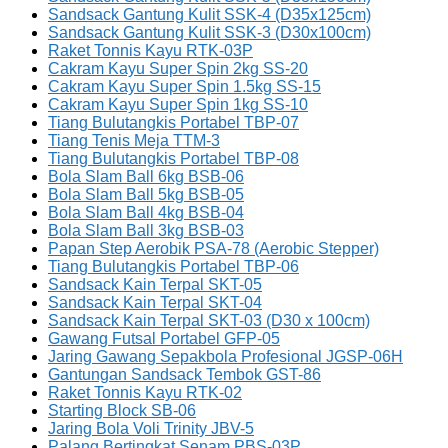
Sandsack Gantung Kulit SSK-4 (D35x125cm)
Sandsack Gantung Kulit SSK-3 (D30x100cm)
Raket Tonnis Kayu RTK-03P
Cakram Kayu Super Spin 2kg SS-20
Cakram Kayu Super Spin 1.5kg SS-15
Cakram Kayu Super Spin 1kg SS-10
Tiang Bulutangkis Portabel TBP-07
Tiang Tenis Meja TTM-3
Tiang Bulutangkis Portabel TBP-08
Bola Slam Ball 6kg BSB-06
Bola Slam Ball 5kg BSB-05
Bola Slam Ball 4kg BSB-04
Bola Slam Ball 3kg BSB-03
Papan Step Aerobik PSA-78 (Aerobic Stepper)
Tiang Bulutangkis Portabel TBP-06
Sandsack Kain Terpal SKT-05
Sandsack Kain Terpal SKT-04
Sandsack Kain Terpal SKT-03 (D30 x 100cm)
Gawang Futsal Portabel GFP-05
Jaring Gawang Sepakbola Profesional JGSP-06H
Gantungan Sandsack Tembok GST-86
Raket Tonnis Kayu RTK-02
Starting Block SB-06
Jaring Bola Voli Trinity JBV-5
Palang Bertingkat Senam PBS-03P