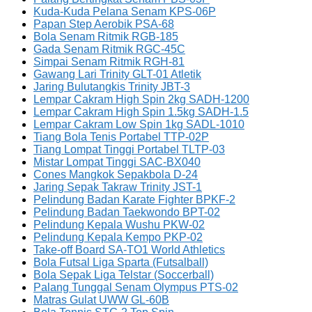
Kuda-Kuda Pelana Senam KPS-06P
Papan Step Aerobik PSA-68
Bola Senam Ritmik RGB-185
Gada Senam Ritmik RGC-45C
Simpai Senam Ritmik RGH-81
Gawang Lari Trinity GLT-01 Atletik
Jaring Bulutangkis Trinity JBT-3
Lempar Cakram High Spin 2kg SADH-1200
Lempar Cakram High Spin 1.5kg SADH-1.5
Lempar Cakram Low Spin 1kg SADL-1010
Tiang Bola Tenis Portabel TTP-02P
Tiang Lompat Tinggi Portabel TLTP-03
Mistar Lompat Tinggi SAC-BX040
Cones Mangkok Sepakbola D-24
Jaring Sepak Takraw Trinity JST-1
Pelindung Badan Karate Fighter BPKF-2
Pelindung Badan Taekwondo BPT-02
Pelindung Kepala Wushu PKW-02
Pelindung Kepala Kempo PKP-02
Take-off Board SA-TO1 World Athletics
Bola Futsal Liga Sparta (Futsalball)
Bola Sepak Liga Telstar (Soccerball)
Palang Tunggal Senam Olympus PTS-02
Matras Gulat UWW GL-60B