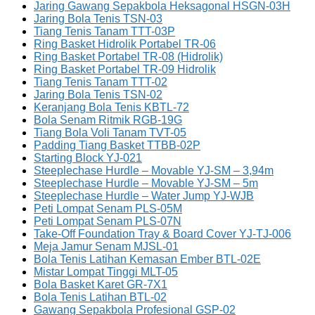
Jaring Gawang Sepakbola Heksagonal HSGN-03H
Jaring Bola Tenis TSN-03
Tiang Tenis Tanam TTT-03P
Ring Basket Hidrolik Portabel TR-06
Ring Basket Portabel TR-08 (Hidrolik)
Ring Basket Portabel TR-09 Hidrolik
Tiang Tenis Tanam TTT-02
Jaring Bola Tenis TSN-02
Keranjang Bola Tenis KBTL-72
Bola Senam Ritmik RGB-19G
Tiang Bola Voli Tanam TVT-05
Padding Tiang Basket TTBB-02P
Starting Block YJ-021
Steeplechase Hurdle – Movable YJ-SM – 3,94m
Steeplechase Hurdle – Movable YJ-SM – 5m
Steeplechase Hurdle – Water Jump YJ-WJB
Peti Lompat Senam PLS-05M
Peti Lompat Senam PLS-07N
Take-Off Foundation Tray & Board Cover YJ-TJ-006
Meja Jamur Senam MJSL-01
Bola Tenis Latihan Kemasan Ember BTL-02E
Mistar Lompat Tinggi MLT-05
Bola Basket Karet GR-7X1
Bola Tenis Latihan BTL-02
Gawang Sepakbola Profesional GSP-02