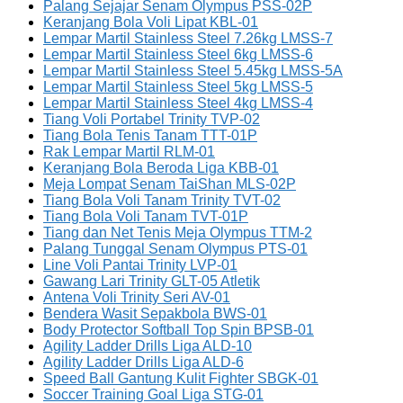
Palang Sejajar Senam Olympus PSS-02P
Keranjang Bola Voli Lipat KBL-01
Lempar Martil Stainless Steel 7.26kg LMSS-7
Lempar Martil Stainless Steel 6kg LMSS-6
Lempar Martil Stainless Steel 5.45kg LMSS-5A
Lempar Martil Stainless Steel 5kg LMSS-5
Lempar Martil Stainless Steel 4kg LMSS-4
Tiang Voli Portabel Trinity TVP-02
Tiang Bola Tenis Tanam TTT-01P
Rak Lempar Martil RLM-01
Keranjang Bola Beroda Liga KBB-01
Meja Lompat Senam TaiShan MLS-02P
Tiang Bola Voli Tanam Trinity TVT-02
Tiang Bola Voli Tanam TVT-01P
Tiang dan Net Tenis Meja Olympus TTM-2
Palang Tunggal Senam Olympus PTS-01
Line Voli Pantai Trinity LVP-01
Gawang Lari Trinity GLT-05 Atletik
Antena Voli Trinity Seri AV-01
Bendera Wasit Sepakbola BWS-01
Body Protector Softball Top Spin BPSB-01
Agility Ladder Drills Liga ALD-10
Agility Ladder Drills Liga ALD-6
Speed Ball Gantung Kulit Fighter SBGK-01
Soccer Training Goal Liga STG-01