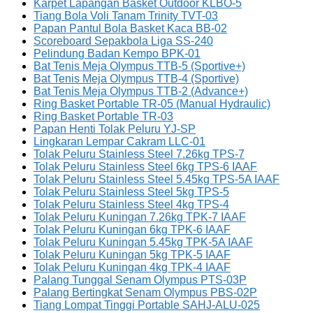
Karpet Lapangan Basket Outdoor KLBO-5
Tiang Bola Voli Tanam Trinity TVT-03
Papan Pantul Bola Basket Kaca BB-02
Scoreboard Sepakbola Liga SS-240
Pelindung Badan Kempo BPK-01
Bat Tenis Meja Olympus TTB-5 (Sportive+)
Bat Tenis Meja Olympus TTB-4 (Sportive)
Bat Tenis Meja Olympus TTB-2 (Advance+)
Ring Basket Portable TR-05 (Manual Hydraulic)
Ring Basket Portable TR-03
Papan Henti Tolak Peluru YJ-SP
Lingkaran Lempar Cakram LLC-01
Tolak Peluru Stainless Steel 7.26kg TPS-7
Tolak Peluru Stainless Steel 6kg TPS-6 IAAF
Tolak Peluru Stainless Steel 5.45kg TPS-5A IAAF
Tolak Peluru Stainless Steel 5kg TPS-5
Tolak Peluru Stainless Steel 4kg TPS-4
Tolak Peluru Kuningan 7.26kg TPK-7 IAAF
Tolak Peluru Kuningan 6kg TPK-6 IAAF
Tolak Peluru Kuningan 5.45kg TPK-5A IAAF
Tolak Peluru Kuningan 5kg TPK-5 IAAF
Tolak Peluru Kuningan 4kg TPK-4 IAAF
Palang Tunggal Senam Olympus PTS-03P
Palang Bertingkat Senam Olympus PBS-02P
Tiang Lompat Tinggi Portable SAHJ-ALU-025