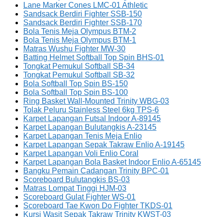
Lane Marker Cones LMC-01 Athletic
Sandsack Berdiri Fighter SSB-150
Sandsack Berdiri Fighter SSB-170
Bola Tenis Meja Olympus BTM-2
Bola Tenis Meja Olympus BTM-1
Matras Wushu Fighter MW-30
Batting Helmet Softball Top Spin BHS-01
Tongkat Pemukul Softball SB-34
Tongkat Pemukul Softball SB-32
Bola Softball Top Spin BS-150
Bola Softball Top Spin BS-100
Ring Basket Wall-Mounted Trinity WBG-03
Tolak Peluru Stainless Steel 6kg TPS-6
Karpet Lapangan Futsal Indoor A-89145
Karpet Lapangan Bulutangkis A-23145
Karpet Lapangan Tenis Meja Enlio
Karpet Lapangan Sepak Takraw Enlio A-19145
Karpet Lapangan Voli Enlio Coral
Karpet Lapangan Bola Basket Indoor Enlio A-65145
Bangku Pemain Cadangan Trinity BPC-01
Scoreboard Bulutangkis BS-03
Matras Lompat Tinggi HJM-03
Scoreboard Gulat Fighter WS-01
Scoreboard Tae Kwon Do Fighter TKDS-01
Kursi Wasit Sepak Takraw Trinity KWST-03