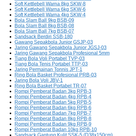
Soft Kettlebell Warna 8kg SKW-8
Soft Kettlebell Warna 6kg SKW-6
Soft Kettlebell Warna 4kg SKW-4
Bola Slam Ball 9kg BSB-09
Bola Slam Ball 8kg BSB-08
Bola Slam Ball 7kg BSB-07
Sandsack Berdiri SSB-180
Gawang Sepakbola Junior GSJP-03
Jaring Gawang Sepakbola Junior JGSJ-03
Jaring Gawang Sepakbola Profesional 5mm
Tiang Bola Voli Portabel TVP-03
Tiang Bola Tenis Portabel TTP-03
Jaring Permainan Tonnis JPT-1
Ring Bola Basket Profesional PRB-03
Jaring Bola Voli JBV-1
Ring Bola Basket Portabel TR-07
Rompi Pemberat Badan 3kg RPB-3
Rompi Pemberat Badan 4kg RPB-4
Rompi Pemberat Badan 5kg RPB-5
Rompi Pemberat Badan 6kg RPB-6
Rompi Pemberat Badan 7kg RPB-7
Rompi Pemberat Badan 8kg RPB-8
Rompi Pemberat Badan 9kg RPB-9
Rompi Pemberat Badan 10kg RPB-10
Sandsack Gantung Kulit SSK-5 (D38x150cm)