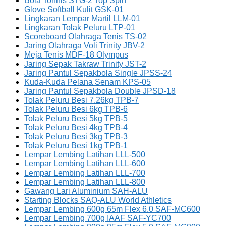
Bola Tonnis STG-2 Top Spin
Glove Softball Kulit GSK-01
Lingkaran Lempar Martil LLM-01
Lingkaran Tolak Peluru LTP-01
Scoreboard Olahraga Tenis TS-02
Jaring Olahraga Voli Trinity JBV-2
Meja Tenis MDF-18 Olympus
Jaring Sepak Takraw Trinity JST-2
Jaring Pantul Sepakbola Single JPSS-24
Kuda-Kuda Pelana Senam KPS-05
Jaring Pantul Sepakbola Double JPSD-18
Tolak Peluru Besi 7.26kg TPB-7
Tolak Peluru Besi 6kg TPB-6
Tolak Peluru Besi 5kg TPB-5
Tolak Peluru Besi 4kg TPB-4
Tolak Peluru Besi 3kg TPB-3
Tolak Peluru Besi 1kg TPB-1
Lempar Lembing Latihan LLL-500
Lempar Lembing Latihan LLL-600
Lempar Lembing Latihan LLL-700
Lempar Lembing Latihan LLL-800
Gawang Lari Aluminium SAH-ALU
Starting Blocks SAQ-ALU World Athletics
Lempar Lembing 600g 65m Flex 6.0 SAF-MC600
Lempar Lembing 700g IAAF SAF-YC700