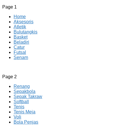
Page 1
Home
Aksesoris
Atletik
Bulutangkis
Basket
Beladiri
Catur
Futsal
Senam
CV JAYA BERSAMA Co Id
Menyediakan Semua Perlengkapan Olahraga Yang
Page 2
Lengkap, Berkualitas Dengan Harga Yang Murah
Renang
Sepakbola
Sepak Takraw
Softball
Tenis
Tenis Meja
Voli
Bola Penjas