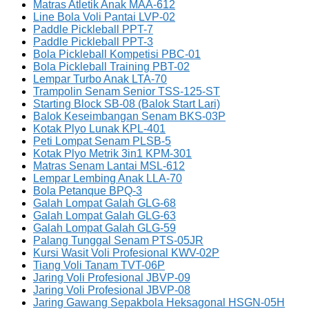
Matras Atletik Anak MAA-612
Line Bola Voli Pantai LVP-02
Paddle Pickleball PPT-7
Paddle Pickleball PPT-3
Bola Pickleball Kompetisi PBC-01
Bola Pickleball Training PBT-02
Lempar Turbo Anak LTA-70
Trampolin Senam Senior TSS-125-ST
Starting Block SB-08 (Balok Start Lari)
Balok Keseimbangan Senam BKS-03P
Kotak Plyo Lunak KPL-401
Peti Lompat Senam PLSB-5
Kotak Plyo Metrik 3in1 KPM-301
Matras Senam Lantai MSL-612
Lempar Lembing Anak LLA-70
Bola Petanque BPQ-3
Galah Lompat Galah GLG-68
Galah Lompat Galah GLG-63
Galah Lompat Galah GLG-59
Palang Tunggal Senam PTS-05JR
Kursi Wasit Voli Profesional KWV-02P
Tiang Voli Tanam TVT-06P
Jaring Voli Profesional JBVP-09
Jaring Voli Profesional JBVP-08
Jaring Gawang Sepakbola Heksagonal HSGN-05H