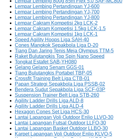
Lempar Lembing 800g 85m Flex 5.0 SAF-MC800
Lempar Lembing Pertandingan YJ-600
Lempar Lembing Pertandingan YJ-700
Lempar Lembing Pertandingan YJ-800
Lempar Cakram Kompetisi 2kg LCK-2
Lempar Cakram Kompetisi 1.5kg LCK-1.5
Lempar Cakram Kompetisi 1kg LCK-1
Speed Agility Hoops Liga SAH-40
Cones Mangkok Sepakbola Liga D-20
Tiang Dan Jaring Tenis Meja Olympus TTM-5
Raket Bulutangkis Top Spin Nano Speed
Tongkat Estafet SAB-YH080
Gelang Gelang Senam GGS-01
Tiang Bulutangkis Portabel TBP-05
Crossfit Training Belt Liga CTB-01
Papan Strategi Sepakbola Liga PSSB-02
Bendera Sudut Sepakbola Liga SCF-03P
Suspension Trainer Belt Liga STB-260
Agility Ladder Drills Liga ALD-8
Agility Ladder Drills Liga ALD-4
Hexagon Cones Set Liga HCS-30
Lantai Lapangan Voli Outdoor Enlio LLVO-30
Lantai Lapangan Futsal Outdoor LLFO-30
Lantai Lapangan Basket Outdoor LLBO-30
Karpet Lapangan Voli Outdoor Enlio KLVO-5