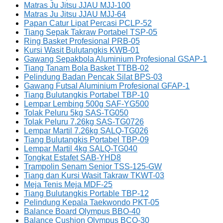
Matras Ju Jitsu JJAU MJJ-100
Matras Ju Jitsu JJAU MJJ-64
Papan Catur Lipat Percasi PCLP-52
Tiang Sepak Takraw Portabel TSP-05
Ring Basket Profesional PRB-05
Kursi Wasit Bulutangkis KWB-01
Gawang Sepakbola Aluminium Profesional GSAP-1
Tiang Tanam Bola Basket TTBB-02
Pelindung Badan Pencak Silat BPS-03
Gawang Futsal Aluminium Profesional GFAP-1
Tiang Bulutangkis Portabel TBP-10
Lempar Lembing 500g SAF-YG500
Tolak Peluru 5kg SAS-TG050
Tolak Peluru 7.26kg SAS-TG0726
Lempar Martil 7.26kg SALQ-TG026
Tiang Bulutangkis Portabel TBP-09
Lempar Martil 4kg SALQ-TG040
Tongkat Estafet SAB-YHD8
Trampolin Senam Senior TSS-125-GW
Tiang dan Kursi Wasit Takraw TKWT-03
Meja Tenis Meja MDF-25
Tiang Bulutangkis Portable TBP-12
Pelindung Kepala Taekwondo PKT-05
Balance Board Olympus BBO-40
Balance Cushion Olympus BCO-30