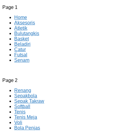
Page 1
Home
Aksesoris
Atletik
Bulutangkis
Basket
Beladiri
Catur
Futsal
Senam
CV JAYA BERSAMA Co Id
Menyediakan Semua Perlengkapan Olahraga Yang Lengkap, 
Page 2
Renang
Sepakbola
Sepak Takraw
Softball
Tenis
Tenis Meja
Voli
Bola Penjas