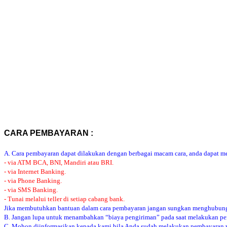
CARA PEMBAYARAN :
A. Cara pembayaran dapat dilakukan dengan berbagai macam cara, anda dapat mem
- via ATM BCA, BNI, Mandiri atau BRI.
- via Internet Banking.
- via Phone Banking.
- via SMS Banking.
- Tunai melalui teller di setiap cabang bank.
Jika membutuhkan bantuan dalam cara pembayaran jangan sungkan menghubung
B. Jangan lupa untuk menambahkan “biaya pengiriman” pada saat melakukan p
C. Mohon diinformasikan kepada kami bila Anda sudah melakukan pembayaran via