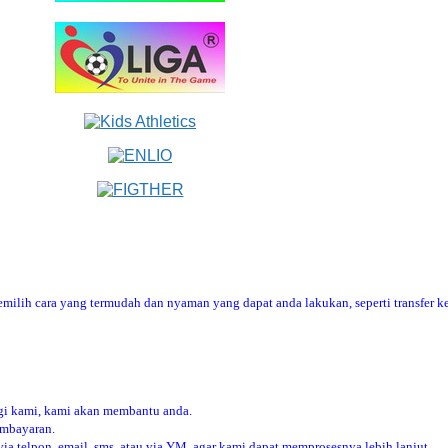
ilih cara yang termudah dan nyaman yang dapat anda lakukan, seperti transfer ke
i kami, kami akan membantu anda.
embayaran.
 telpon, email, sms, atau via YM, agar kami dapat memprosesnya lebih lanjut.