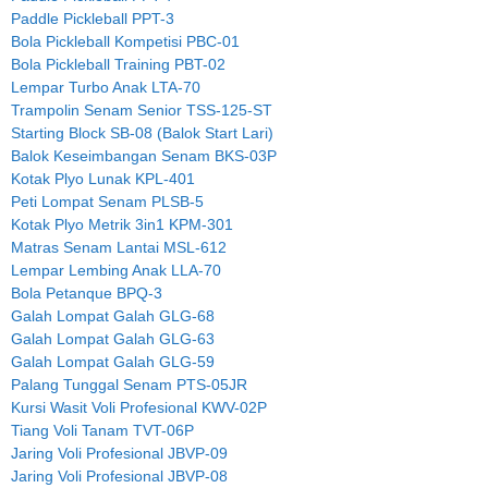
Paddle Pickleball PPT-3
Bola Pickleball Kompetisi PBC-01
Bola Pickleball Training PBT-02
Lempar Turbo Anak LTA-70
Trampolin Senam Senior TSS-125-ST
Starting Block SB-08 (Balok Start Lari)
Balok Keseimbangan Senam BKS-03P
Kotak Plyo Lunak KPL-401
Peti Lompat Senam PLSB-5
Kotak Plyo Metrik 3in1 KPM-301
Matras Senam Lantai MSL-612
Lempar Lembing Anak LLA-70
Bola Petanque BPQ-3
Galah Lompat Galah GLG-68
Galah Lompat Galah GLG-63
Galah Lompat Galah GLG-59
Palang Tunggal Senam PTS-05JR
Kursi Wasit Voli Profesional KWV-02P
Tiang Voli Tanam TVT-06P
Jaring Voli Profesional JBVP-09
Jaring Voli Profesional JBVP-08