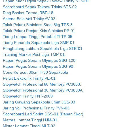
Papan Skor Digital Sepak Takraw Trinity STS-01
Scoreboard Sepak Takraw Trinity STS-02
Ring Basket Formal RBF-18
Antena Bola Voli Trinity AV-02
Tolak Peluru Stainless Steel 3kg TPS-3
Tolak Peluru Penjas Kids Athletics PP-01
Tiang Lompat Tinggi Portabel TLTP-05
Tiang Penanda Sepakbola Liga SMP-01
Penghalang Latihan Sepakbola Liga STB-01
Training Marker Post Liga TMP-01
Papan Pegas Senam Olympus SBG-120
Papan Pegas Senam Olympus SBG-90
Cone Kerucut 30cm T-30 Sepakbola
Peluit Elektronik Trinity PE-01
Stopwatch Profesional 60 Memory PC3860.
Stopwatch Profesional 30 Memory PC3830A.
Stopwatch Trinity TNT-2009
Jaring Gawang Sepakbola 3mm JGS-03
Jaring Voli Profesional Trinity PVN-03
Scoreboard Lari Sprint DSS-01 (Papan Skor)
Matras Lompat Tinggi HJM-01
Mistar Lompat Tinggi MLT-02