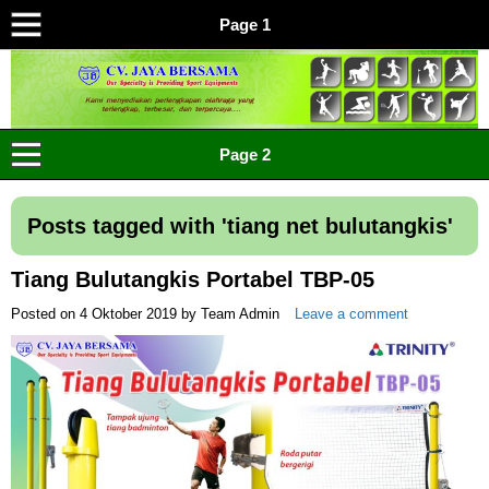
Page 1
CV JAYA BERSAMA Co Id
Menyediakan Semua Perlengkapan Olahraga Yang
Page 2
Lengkap, Berkualitas Dengan Harga Yang Murah
Posts tagged with '
tiang net bulutangkis
'
Tiang Bulutangkis Portabel TBP-05
Posted on
4 Oktober 2019
by
Team Admin
Leave a comment