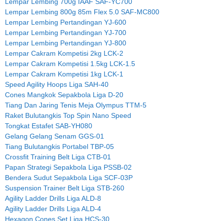
Lempar Lembing 700g IAAF SAF-YC700
Lempar Lembing 800g 85m Flex 5.0 SAF-MC800
Lempar Lembing Pertandingan YJ-600
Lempar Lembing Pertandingan YJ-700
Lempar Lembing Pertandingan YJ-800
Lempar Cakram Kompetisi 2kg LCK-2
Lempar Cakram Kompetisi 1.5kg LCK-1.5
Lempar Cakram Kompetisi 1kg LCK-1
Speed Agility Hoops Liga SAH-40
Cones Mangkok Sepakbola Liga D-20
Tiang Dan Jaring Tenis Meja Olympus TTM-5
Raket Bulutangkis Top Spin Nano Speed
Tongkat Estafet SAB-YH080
Gelang Gelang Senam GGS-01
Tiang Bulutangkis Portabel TBP-05
Crossfit Training Belt Liga CTB-01
Papan Strategi Sepakbola Liga PSSB-02
Bendera Sudut Sepakbola Liga SCF-03P
Suspension Trainer Belt Liga STB-260
Agility Ladder Drills Liga ALD-8
Agility Ladder Drills Liga ALD-4
Hexagon Cones Set Liga HCS-30