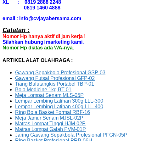
XL : 0819 2888 2248
0819 1460 4888
email : info@cvjayabersama.com
Catatan :
Nomor Hp hanya aktif di jam kerja !
Silahkan hubungi marketing kami.
Nomor Hp diatas ada WA-nya.
ARTIKEL ALAT OLAHRAGA :
Gawang Sepakbola Profesional GSP-03
Gawang Futsal Profesional GFP-02
Tiang Bulutangkis Portabel TBP-01
Bola Medicine 1kg BT-01
Meja Lompat Senam MLS-05P
Lempar Lembing Latihan 300g LLL-300
Lempar Lembing Latihan 400g LLL-400
Ring Bola Basket Formal RBF-16
Meja Jamur Senam MJSL-02P
Matras Lompat Tinggi HJM-02P
Matras Lompat Galah PVM-01P
Jaring Gawang Sepakbola Profesional PFGN-05P
Ring Basket Profesional PRB-06H