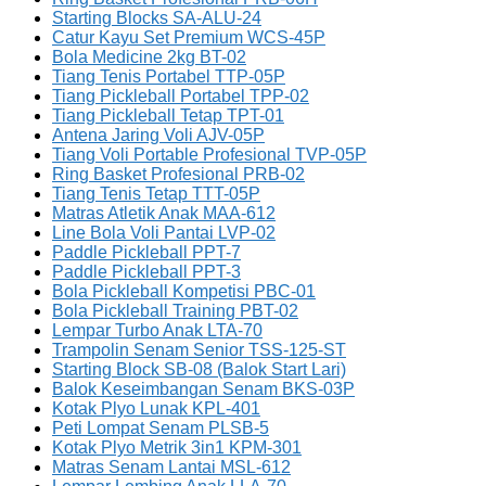
Starting Blocks SA-ALU-24
Catur Kayu Set Premium WCS-45P
Bola Medicine 2kg BT-02
Tiang Tenis Portabel TTP-05P
Tiang Pickleball Portabel TPP-02
Tiang Pickleball Tetap TPT-01
Antena Jaring Voli AJV-05P
Tiang Voli Portable Profesional TVP-05P
Ring Basket Profesional PRB-02
Tiang Tenis Tetap TTT-05P
Matras Atletik Anak MAA-612
Line Bola Voli Pantai LVP-02
Paddle Pickleball PPT-7
Paddle Pickleball PPT-3
Bola Pickleball Kompetisi PBC-01
Bola Pickleball Training PBT-02
Lempar Turbo Anak LTA-70
Trampolin Senam Senior TSS-125-ST
Starting Block SB-08 (Balok Start Lari)
Balok Keseimbangan Senam BKS-03P
Kotak Plyo Lunak KPL-401
Peti Lompat Senam PLSB-5
Kotak Plyo Metrik 3in1 KPM-301
Matras Senam Lantai MSL-612