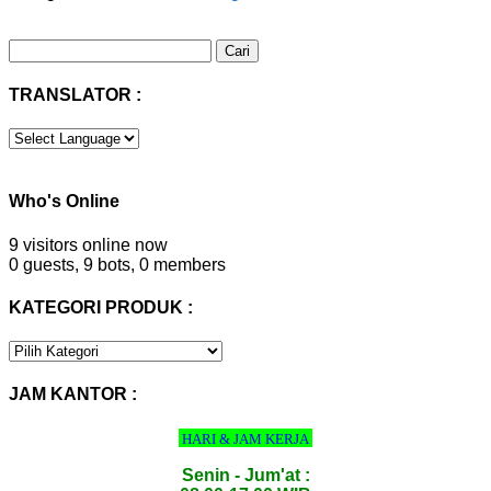
Cari
untuk:
TRANSLATOR :
Who's Online
9 visitors online now
0 guests,
9 bots,
0 members
KATEGORI PRODUK :
KATEGORI
PRODUK
:
JAM KANTOR :
HARI & JAM KERJA
Senin - Jum'at :