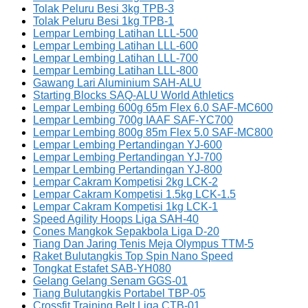
Tolak Peluru Besi 3kg TPB-3
Tolak Peluru Besi 1kg TPB-1
Lempar Lembing Latihan LLL-500
Lempar Lembing Latihan LLL-600
Lempar Lembing Latihan LLL-700
Lempar Lembing Latihan LLL-800
Gawang Lari Aluminium SAH-ALU
Starting Blocks SAQ-ALU World Athletics
Lempar Lembing 600g 65m Flex 6.0 SAF-MC600
Lempar Lembing 700g IAAF SAF-YC700
Lempar Lembing 800g 85m Flex 5.0 SAF-MC800
Lempar Lembing Pertandingan YJ-600
Lempar Lembing Pertandingan YJ-700
Lempar Lembing Pertandingan YJ-800
Lempar Cakram Kompetisi 2kg LCK-2
Lempar Cakram Kompetisi 1.5kg LCK-1.5
Lempar Cakram Kompetisi 1kg LCK-1
Speed Agility Hoops Liga SAH-40
Cones Mangkok Sepakbola Liga D-20
Tiang Dan Jaring Tenis Meja Olympus TTM-5
Raket Bulutangkis Top Spin Nano Speed
Tongkat Estafet SAB-YH080
Gelang Gelang Senam GGS-01
Tiang Bulutangkis Portabel TBP-05
Crossfit Training Belt Liga CTB-01