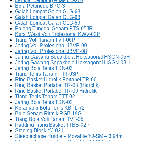
Lempar Lembing Anak LLA-70
Bola Petanque BPQ-3
Galah Lompat Galah GLG-68
Galah Lompat Galah GLG-63
Galah Lompat Galah GLG-59
Palang Tunggal Senam PTS-05JR
Kursi Wasit Voli Profesional KWV-02P
Tiang Voli Tanam TVT-06P
Jaring Voli Profesional JBVP-09
Jaring Voli Profesional JBVP-08
Jaring Gawang Sepakbola Heksagonal HSGN-05H
Jaring Gawang Sepakbola Heksagonal HSGN-03H
Jaring Bola Tenis TSN-03
Tiang Tenis Tanam TTT-03P
Ring Basket Hidrolik Portabel TR-06
Ring Basket Portabel TR-08 (Hidrolik)
Ring Basket Portabel TR-09 Hidrolik
Tiang Tenis Tanam TTT-02
Jaring Bola Tenis TSN-02
Keranjang Bola Tenis KBTL-72
Bola Senam Ritmik RGB-19G
Tiang Bola Voli Tanam TVT-05
Padding Tiang Basket TTBB-02P
Starting Block YJ-021
Steeplechase Hurdle – Movable YJ-SM – 3,94m