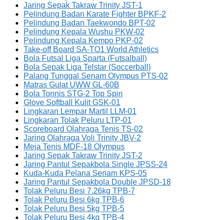
Jaring Sepak Takraw Trinity JST-1
Pelindung Badan Karate Fighter BPKF-2
Pelindung Badan Taekwondo BPT-02
Pelindung Kepala Wushu PKW-02
Pelindung Kepala Kempo PKP-02
Take-off Board SA-TO1 World Athletics
Bola Futsal Liga Sparta (Futsalball)
Bola Sepak Liga Telstar (Soccerball)
Palang Tunggal Senam Olympus PTS-02
Matras Gulat UWW GL-60B
Bola Tonnis STG-2 Top Spin
Glove Softball Kulit GSK-01
Lingkaran Lempar Martil LLM-01
Lingkaran Tolak Peluru LTP-01
Scoreboard Olahraga Tenis TS-02
Jaring Olahraga Voli Trinity JBV-2
Meja Tenis MDF-18 Olympus
Jaring Sepak Takraw Trinity JST-2
Jaring Pantul Sepakbola Single JPSS-24
Kuda-Kuda Pelana Senam KPS-05
Jaring Pantul Sepakbola Double JPSD-18
Tolak Peluru Besi 7.26kg TPB-7
Tolak Peluru Besi 6kg TPB-6
Tolak Peluru Besi 5kg TPB-5
Tolak Peluru Besi 4kg TPB-4