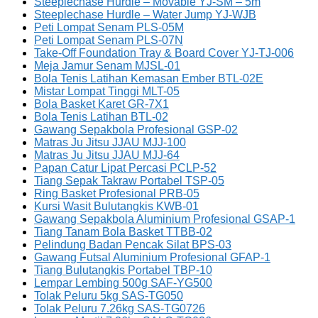
Steeplechase Hurdle – Movable YJ-SM – 5m
Steeplechase Hurdle – Water Jump YJ-WJB
Peti Lompat Senam PLS-05M
Peti Lompat Senam PLS-07N
Take-Off Foundation Tray & Board Cover YJ-TJ-006
Meja Jamur Senam MJSL-01
Bola Tenis Latihan Kemasan Ember BTL-02E
Mistar Lompat Tinggi MLT-05
Bola Basket Karet GR-7X1
Bola Tenis Latihan BTL-02
Gawang Sepakbola Profesional GSP-02
Matras Ju Jitsu JJAU MJJ-100
Matras Ju Jitsu JJAU MJJ-64
Papan Catur Lipat Percasi PCLP-52
Tiang Sepak Takraw Portabel TSP-05
Ring Basket Profesional PRB-05
Kursi Wasit Bulutangkis KWB-01
Gawang Sepakbola Aluminium Profesional GSAP-1
Tiang Tanam Bola Basket TTBB-02
Pelindung Badan Pencak Silat BPS-03
Gawang Futsal Aluminium Profesional GFAP-1
Tiang Bulutangkis Portabel TBP-10
Lempar Lembing 500g SAF-YG500
Tolak Peluru 5kg SAS-TG050
Tolak Peluru 7.26kg SAS-TG0726