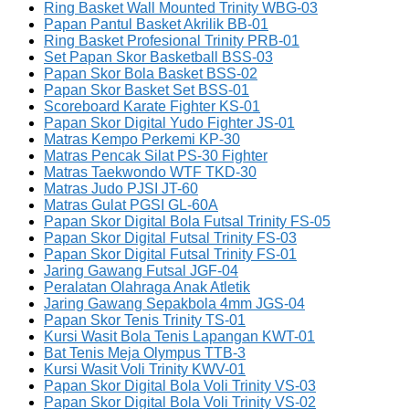
Ring Basket Wall Mounted Trinity WBG-03
Papan Pantul Basket Akrilik BB-01
Ring Basket Profesional Trinity PRB-01
Set Papan Skor Basketball BSS-03
Papan Skor Bola Basket BSS-02
Papan Skor Basket Set BSS-01
Scoreboard Karate Fighter KS-01
Papan Skor Digital Yudo Fighter JS-01
Matras Kempo Perkemi KP-30
Matras Pencak Silat PS-30 Fighter
Matras Taekwondo WTF TKD-30
Matras Judo PJSI JT-60
Matras Gulat PGSI GL-60A
Papan Skor Digital Bola Futsal Trinity FS-05
Papan Skor Digital Futsal Trinity FS-03
Papan Skor Digital Futsal Trinity FS-01
Jaring Gawang Futsal JGF-04
Peralatan Olahraga Anak Atletik
Jaring Gawang Sepakbola 4mm JGS-04
Papan Skor Tenis Trinity TS-01
Kursi Wasit Bola Tenis Lapangan KWT-01
Bat Tenis Meja Olympus TTB-3
Kursi Wasit Voli Trinity KWV-01
Papan Skor Digital Bola Voli Trinity VS-03
Papan Skor Digital Bola Voli Trinity VS-02