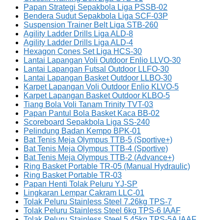
Papan Strategi Sepakbola Liga PSSB-02
Bendera Sudut Sepakbola Liga SCF-03P
Suspension Trainer Belt Liga STB-260
Agility Ladder Drills Liga ALD-8
Agility Ladder Drills Liga ALD-4
Hexagon Cones Set Liga HCS-30
Lantai Lapangan Voli Outdoor Enlio LLVO-30
Lantai Lapangan Futsal Outdoor LLFO-30
Lantai Lapangan Basket Outdoor LLBO-30
Karpet Lapangan Voli Outdoor Enlio KLVO-5
Karpet Lapangan Basket Outdoor KLBO-5
Tiang Bola Voli Tanam Trinity TVT-03
Papan Pantul Bola Basket Kaca BB-02
Scoreboard Sepakbola Liga SS-240
Pelindung Badan Kempo BPK-01
Bat Tenis Meja Olympus TTB-5 (Sportive+)
Bat Tenis Meja Olympus TTB-4 (Sportive)
Bat Tenis Meja Olympus TTB-2 (Advance+)
Ring Basket Portable TR-05 (Manual Hydraulic)
Ring Basket Portable TR-03
Papan Henti Tolak Peluru YJ-SP
Lingkaran Lempar Cakram LLC-01
Tolak Peluru Stainless Steel 7.26kg TPS-7
Tolak Peluru Stainless Steel 6kg TPS-6 IAAF
Tolak Peluru Stainless Steel 5.45kg TPS-5A IAAF