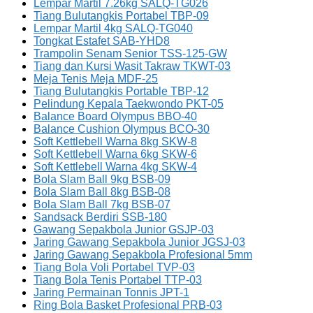
Lempar Martil 7.26kg SALQ-TG026
Tiang Bulutangkis Portabel TBP-09
Lempar Martil 4kg SALQ-TG040
Tongkat Estafet SAB-YHD8
Trampolin Senam Senior TSS-125-GW
Tiang dan Kursi Wasit Takraw TKWT-03
Meja Tenis Meja MDF-25
Tiang Bulutangkis Portable TBP-12
Pelindung Kepala Taekwondo PKT-05
Balance Board Olympus BBO-40
Balance Cushion Olympus BCO-30
Soft Kettlebell Warna 8kg SKW-8
Soft Kettlebell Warna 6kg SKW-6
Soft Kettlebell Warna 4kg SKW-4
Bola Slam Ball 9kg BSB-09
Bola Slam Ball 8kg BSB-08
Bola Slam Ball 7kg BSB-07
Sandsack Berdiri SSB-180
Gawang Sepakbola Junior GSJP-03
Jaring Gawang Sepakbola Junior JGSJ-03
Jaring Gawang Sepakbola Profesional 5mm
Tiang Bola Voli Portabel TVP-03
Tiang Bola Tenis Portabel TTP-03
Jaring Permainan Tonnis JPT-1
Ring Bola Basket Profesional PRB-03