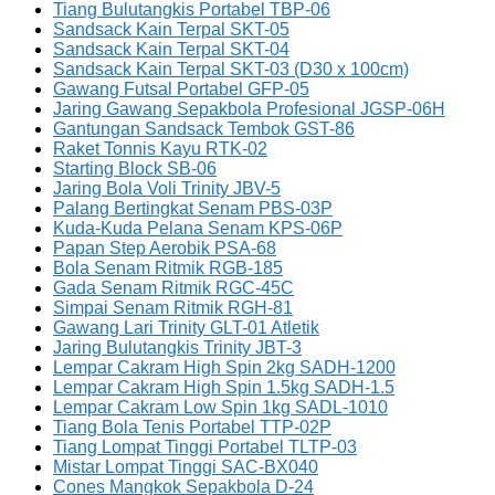
Tiang Bulutangkis Portabel TBP-06
Sandsack Kain Terpal SKT-05
Sandsack Kain Terpal SKT-04
Sandsack Kain Terpal SKT-03 (D30 x 100cm)
Gawang Futsal Portabel GFP-05
Jaring Gawang Sepakbola Profesional JGSP-06H
Gantungan Sandsack Tembok GST-86
Raket Tonnis Kayu RTK-02
Starting Block SB-06
Jaring Bola Voli Trinity JBV-5
Palang Bertingkat Senam PBS-03P
Kuda-Kuda Pelana Senam KPS-06P
Papan Step Aerobik PSA-68
Bola Senam Ritmik RGB-185
Gada Senam Ritmik RGC-45C
Simpai Senam Ritmik RGH-81
Gawang Lari Trinity GLT-01 Atletik
Jaring Bulutangkis Trinity JBT-3
Lempar Cakram High Spin 2kg SADH-1200
Lempar Cakram High Spin 1.5kg SADH-1.5
Lempar Cakram Low Spin 1kg SADL-1010
Tiang Bola Tenis Portabel TTP-02P
Tiang Lompat Tinggi Portabel TLTP-03
Mistar Lompat Tinggi SAC-BX040
Cones Mangkok Sepakbola D-24