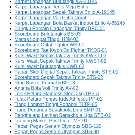
Karpet Lapangan Bulutangkis A-23145
Karpet Lapangan Tenis Meja Enlio
Karpet Lapangan Sepak Takraw Enlio A-19145
Karpet Lapangan Voli Enlio Coral
Karpet Lapangan Bola Basket Indoor Enlio A-65145
Bangku Pemain Cadangan Trinity BPC-01
Scoreboard Bulutangkis BS-03
Matras Lompat Tinggi HJM-03
Scoreboard Gulat Fighter WS-01
Scoreboard Tae Kwon Do Fighter TKDS-01
Kursi Wasit Sepak Takraw Trinity KWST-03
Kursi Wasit Sepak Takraw Trinity KWST-02
Kursi Wasit Bulutangkis KWB-02
Papan Skor Digital Sepak Takraw Trinity STS-01
Scoreboard Sepak Takraw Trinity STS-02
Ring Basket Formal RBF-18
Antena Bola Voli Trinity AV-02
Tolak Peluru Stainless Steel 3kg TPS-3
Tolak Peluru Penjas Kids Athletics PP-01
Tiang Lompat Tinggi Portabel TLTP-05
Tiang Penanda Sepakbola Liga SMP-01
Penghalang Latihan Sepakbola Liga STB-01
Training Marker Post Liga TMP-01
Papan Pegas Senam Olympus SBG-120
Papan Pegas Senam Olympus SBG-90