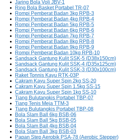
Jaring Bola Voli JBV-1
Ring Bola Basket Portabel TR-07
Rompi Pemberat Badan 3kg RPB-3
Rompi Pemberat Badan 4kg RPB-4
Rompi Pemberat Badan 5kg RPB-5
Rompi Pemberat Badan 6kg RPB-6
Rompi Pemberat Badan 7kg RPB-7
Rompi Pemberat Badan 8kg RPB-8
Rompi Pemberat Badan 9kg RPB-9
Rompi Pemberat Badan 10kg RPB-10
Sandsack Gantung Kulit SSK-5 (D38x150cm)
Sandsack Gantung Kulit SSK-4 (D35x125cm)
Sandsack Gantung Kulit SSK-3 (D30x100cm)
Raket Tonnis Kayu RTK-03P
Cakram Kayu Super Spin 2kg SS-20
Cakram Kayu Super Spin 1.5kg SS-15
Cakram Kayu Super Spin 1kg SS-10
Tiang Bulutangkis Portabel TBP-07
Tiang Tenis Meja TTM-3
Tiang Bulutangkis Portabel TBP-08
Bola Slam Ball 6kg BSB-06
Bola Slam Ball 5kg BSB-05
Bola Slam Ball 4kg BSB-04
Bola Slam Ball 3kg BSB-03
Papan Step Aerobik PSA-78 (Aerobic Stepper)