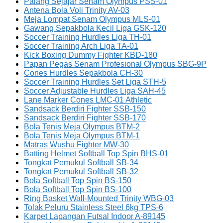
Palang Sejajar Senam Olympus PSS-01
Antena Bola Voli Trinity AV-03
Meja Lompat Senam Olympus MLS-01
Gawang Sepakbola Kecil Liga GSK-120
Soccer Training Hurdles Liga TH-01
Soccer Training Arch Liga TA-01
Kick Boxing Dummy Fighter KBD-180
Papan Pegas Senam Profesional Olympus SBG-9P
Cones Hurdles Sepakbola CH-30
Soccer Training Hurdles Set Liga STH-5
Soccer Adjustable Hurdles Liga SAH-45
Lane Marker Cones LMC-01 Athletic
Sandsack Berdiri Fighter SSB-150
Sandsack Berdiri Fighter SSB-170
Bola Tenis Meja Olympus BTM-2
Bola Tenis Meja Olympus BTM-1
Matras Wushu Fighter MW-30
Batting Helmet Softball Top Spin BHS-01
Tongkat Pemukul Softball SB-34
Tongkat Pemukul Softball SB-32
Bola Softball Top Spin BS-150
Bola Softball Top Spin BS-100
Ring Basket Wall-Mounted Trinity WBG-03
Tolak Peluru Stainless Steel 6kg TPS-6
Karpet Lapangan Futsal Indoor A-89145