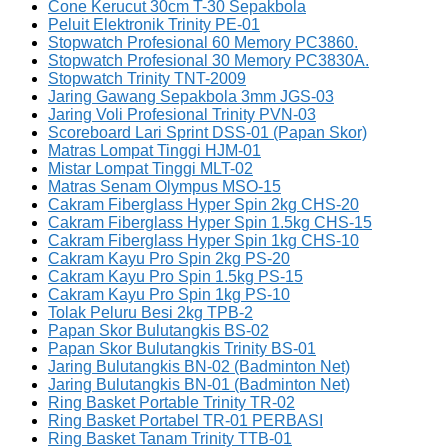
Cone Kerucut 30cm T-30 Sepakbola
Peluit Elektronik Trinity PE-01
Stopwatch Profesional 60 Memory PC3860.
Stopwatch Profesional 30 Memory PC3830A.
Stopwatch Trinity TNT-2009
Jaring Gawang Sepakbola 3mm JGS-03
Jaring Voli Profesional Trinity PVN-03
Scoreboard Lari Sprint DSS-01 (Papan Skor)
Matras Lompat Tinggi HJM-01
Mistar Lompat Tinggi MLT-02
Matras Senam Olympus MSO-15
Cakram Fiberglass Hyper Spin 2kg CHS-20
Cakram Fiberglass Hyper Spin 1.5kg CHS-15
Cakram Fiberglass Hyper Spin 1kg CHS-10
Cakram Kayu Pro Spin 2kg PS-20
Cakram Kayu Pro Spin 1.5kg PS-15
Cakram Kayu Pro Spin 1kg PS-10
Tolak Peluru Besi 2kg TPB-2
Papan Skor Bulutangkis BS-02
Papan Skor Bulutangkis Trinity BS-01
Jaring Bulutangkis BN-02 (Badminton Net)
Jaring Bulutangkis BN-01 (Badminton Net)
Ring Basket Portable Trinity TR-02
Ring Basket Portabel TR-01 PERBASI
Ring Basket Tanam Trinity TTB-01