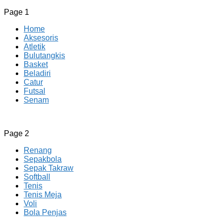
Page 1
Home
Aksesoris
Atletik
Bulutangkis
Basket
Beladiri
Catur
Futsal
Senam
CV JAYA BERSAMA Co Id
Menyediakan Semua Perlengkapan Olahraga Yang
Page 2
Lengkap, Berkualitas Dengan Harga Yang Murah
Renang
Sepakbola
Sepak Takraw
Softball
Tenis
Tenis Meja
Voli
Bola Penjas