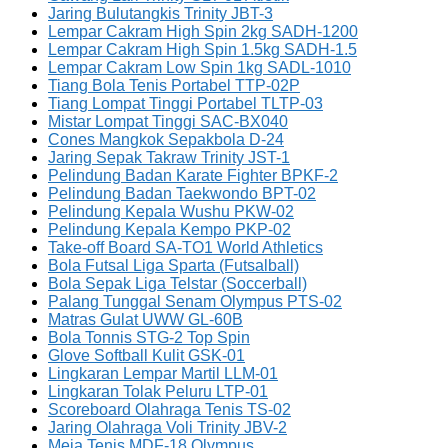
Jaring Bulutangkis Trinity JBT-3
Lempar Cakram High Spin 2kg SADH-1200
Lempar Cakram High Spin 1.5kg SADH-1.5
Lempar Cakram Low Spin 1kg SADL-1010
Tiang Bola Tenis Portabel TTP-02P
Tiang Lompat Tinggi Portabel TLTP-03
Mistar Lompat Tinggi SAC-BX040
Cones Mangkok Sepakbola D-24
Jaring Sepak Takraw Trinity JST-1
Pelindung Badan Karate Fighter BPKF-2
Pelindung Badan Taekwondo BPT-02
Pelindung Kepala Wushu PKW-02
Pelindung Kepala Kempo PKP-02
Take-off Board SA-TO1 World Athletics
Bola Futsal Liga Sparta (Futsalball)
Bola Sepak Liga Telstar (Soccerball)
Palang Tunggal Senam Olympus PTS-02
Matras Gulat UWW GL-60B
Bola Tonnis STG-2 Top Spin
Glove Softball Kulit GSK-01
Lingkaran Lempar Martil LLM-01
Lingkaran Tolak Peluru LTP-01
Scoreboard Olahraga Tenis TS-02
Jaring Olahraga Voli Trinity JBV-2
Meja Tenis MDF-18 Olympus