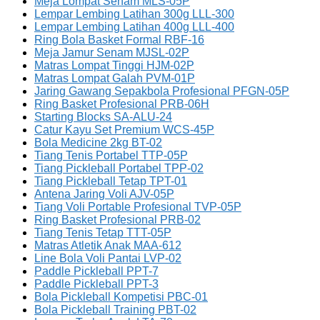
Meja Lompat Senam MLS-05P
Lempar Lembing Latihan 300g LLL-300
Lempar Lembing Latihan 400g LLL-400
Ring Bola Basket Formal RBF-16
Meja Jamur Senam MJSL-02P
Matras Lompat Tinggi HJM-02P
Matras Lompat Galah PVM-01P
Jaring Gawang Sepakbola Profesional PFGN-05P
Ring Basket Profesional PRB-06H
Starting Blocks SA-ALU-24
Catur Kayu Set Premium WCS-45P
Bola Medicine 2kg BT-02
Tiang Tenis Portabel TTP-05P
Tiang Pickleball Portabel TPP-02
Tiang Pickleball Tetap TPT-01
Antena Jaring Voli AJV-05P
Tiang Voli Portable Profesional TVP-05P
Ring Basket Profesional PRB-02
Tiang Tenis Tetap TTT-05P
Matras Atletik Anak MAA-612
Line Bola Voli Pantai LVP-02
Paddle Pickleball PPT-7
Paddle Pickleball PPT-3
Bola Pickleball Kompetisi PBC-01
Bola Pickleball Training PBT-02