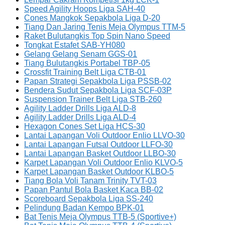
Speed Agility Hoops Liga SAH-40
Cones Mangkok Sepakbola Liga D-20
Tiang Dan Jaring Tenis Meja Olympus TTM-5
Raket Bulutangkis Top Spin Nano Speed
Tongkat Estafet SAB-YH080
Gelang Gelang Senam GGS-01
Tiang Bulutangkis Portabel TBP-05
Crossfit Training Belt Liga CTB-01
Papan Strategi Sepakbola Liga PSSB-02
Bendera Sudut Sepakbola Liga SCF-03P
Suspension Trainer Belt Liga STB-260
Agility Ladder Drills Liga ALD-8
Agility Ladder Drills Liga ALD-4
Hexagon Cones Set Liga HCS-30
Lantai Lapangan Voli Outdoor Enlio LLVO-30
Lantai Lapangan Futsal Outdoor LLFO-30
Lantai Lapangan Basket Outdoor LLBO-30
Karpet Lapangan Voli Outdoor Enlio KLVO-5
Karpet Lapangan Basket Outdoor KLBO-5
Tiang Bola Voli Tanam Trinity TVT-03
Papan Pantul Bola Basket Kaca BB-02
Scoreboard Sepakbola Liga SS-240
Pelindung Badan Kempo BPK-01
Bat Tenis Meja Olympus TTB-5 (Sportive+)