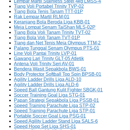
Lempar Martil Stainless Steel 4kg LMSS-4
Tiang Voli Portabel Trinity TVP-02
Tiang Bola Tenis Tanam TTT-01P
Rak Lempar Martil RLM-01
Keranjang Bola Beroda Liga KBB-01
Meja Lompat Senam TaiShan MLS-02P
Tiang Bola Voli Tanam Trinity TVT-02
Tiang Bola Voli Tanam TVT-01P
Tiang dan Net Tenis Meja Olympus TTM-2
Palang Tunggal Senam Olympus PTS-01
Line Voli Pantai Trinity LVP-01
Gawang Lari Trinity GLT-05 Atletik
Antena Voli Trinity Seri AV-01
Bendera Wasit Sepakbola BWS-01
Body Protector Softball Top Spin BPSB-01
Agility Ladder Drills Liga ALD-10
Agility Ladder Drills Liga ALD-6
Speed Ball Gantung Kulit Fighter SBGK-01
Soccer Training Goal Liga STG-01
Papan Strategi Sepakbola Liga PSSB-01
Speed Training Parachute Liga STP-02
Speed Training Parachute Liga STP-01
Portable Soccer Goal Liga PSG-01
Speed Agility Ladder Stand Liga SALS-6
Speed Hoop Set Liga SHS-01