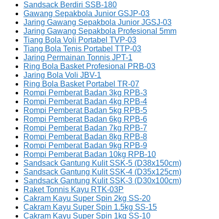
Sandsack Berdiri SSB-180
Gawang Sepakbola Junior GSJP-03
Jaring Gawang Sepakbola Junior JGSJ-03
Jaring Gawang Sepakbola Profesional 5mm
Tiang Bola Voli Portabel TVP-03
Tiang Bola Tenis Portabel TTP-03
Jaring Permainan Tonnis JPT-1
Ring Bola Basket Profesional PRB-03
Jaring Bola Voli JBV-1
Ring Bola Basket Portabel TR-07
Rompi Pemberat Badan 3kg RPB-3
Rompi Pemberat Badan 4kg RPB-4
Rompi Pemberat Badan 5kg RPB-5
Rompi Pemberat Badan 6kg RPB-6
Rompi Pemberat Badan 7kg RPB-7
Rompi Pemberat Badan 8kg RPB-8
Rompi Pemberat Badan 9kg RPB-9
Rompi Pemberat Badan 10kg RPB-10
Sandsack Gantung Kulit SSK-5 (D38x150cm)
Sandsack Gantung Kulit SSK-4 (D35x125cm)
Sandsack Gantung Kulit SSK-3 (D30x100cm)
Raket Tonnis Kayu RTK-03P
Cakram Kayu Super Spin 2kg SS-20
Cakram Kayu Super Spin 1.5kg SS-15
Cakram Kayu Super Spin 1kg SS-10