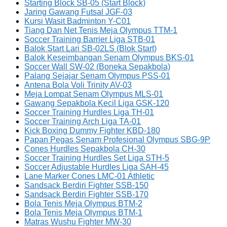
Starting Block SB-05 (Start Block)
Jaring Gawang Futsal JGF-03
Kursi Wasit Badminton Y-C01
Tiang Dan Net Tenis Meja Olympus TTM-1
Soccer Training Barrier Liga STB-01
Balok Start Lari SB-02LS (Blok Start)
Balok Keseimbangan Senam Olympus BKS-01
Soccer Wall SW-02 (Boneka Sepakbola)
Palang Sejajar Senam Olympus PSS-01
Antena Bola Voli Trinity AV-03
Meja Lompat Senam Olympus MLS-01
Gawang Sepakbola Kecil Liga GSK-120
Soccer Training Hurdles Liga TH-01
Soccer Training Arch Liga TA-01
Kick Boxing Dummy Fighter KBD-180
Papan Pegas Senam Profesional Olympus SBG-9P
Cones Hurdles Sepakbola CH-30
Soccer Training Hurdles Set Liga STH-5
Soccer Adjustable Hurdles Liga SAH-45
Lane Marker Cones LMC-01 Athletic
Sandsack Berdiri Fighter SSB-150
Sandsack Berdiri Fighter SSB-170
Bola Tenis Meja Olympus BTM-2
Bola Tenis Meja Olympus BTM-1
Matras Wushu Fighter MW-30