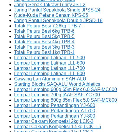
Jaring Sepak Takraw Trinity JST-2
Jaring Pantul Sepakbola Single JPSS-24
Kuda-Kuda Pelana Senam KPS-05
Jaring Pantul Sepakbola Double JPSD-18
Tolak Peluru Besi 7.26kg TPB-7
Tolak Peluru Besi 6kg TPB-6
Tolak Peluru Besi 5kg TPB-5
Tolak Peluru Besi 4kg TPB-4
Tolak Peluru Besi 3kg TPB-3
Tolak Peluru Besi 1kg TPB-1
Lempar Lembing Latihan LLL-500
Lempar Lembing Latihan LLL-600
Lempar Lembing Latihan LLL-700
Lempar Lembing Latihan LLL-800
Gawang Lari Aluminium SAH-ALU
Starting Blocks SAQ-ALU World Athletics
Lempar Lembing 600g 65m Flex 6.0 SAF-MC600
Lempar Lembing 700g IAAF SAF-YC700
Lempar Lembing 800g 85m Flex 5.0 SAF-MC800
Lempar Lembing Pertandingan YJ-600
Lempar Lembing Pertandingan YJ-700
Lempar Lembing Pertandingan YJ-800
Lempar Cakram Kompetisi 2kg LCK-2
Lempar Cakram Kompetisi 1.5kg LCK-1.5
Lempar Cakram Kompetisi 1kg LCK-1