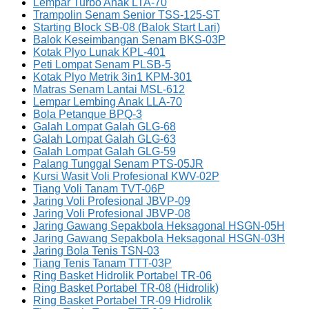
Lempar Turbo Anak LTA-70
Trampolin Senam Senior TSS-125-ST
Starting Block SB-08 (Balok Start Lari)
Balok Keseimbangan Senam BKS-03P
Kotak Plyo Lunak KPL-401
Peti Lompat Senam PLSB-5
Kotak Plyo Metrik 3in1 KPM-301
Matras Senam Lantai MSL-612
Lempar Lembing Anak LLA-70
Bola Petanque BPQ-3
Galah Lompat Galah GLG-68
Galah Lompat Galah GLG-63
Galah Lompat Galah GLG-59
Palang Tunggal Senam PTS-05JR
Kursi Wasit Voli Profesional KWV-02P
Tiang Voli Tanam TVT-06P
Jaring Voli Profesional JBVP-09
Jaring Voli Profesional JBVP-08
Jaring Gawang Sepakbola Heksagonal HSGN-05H
Jaring Gawang Sepakbola Heksagonal HSGN-03H
Jaring Bola Tenis TSN-03
Tiang Tenis Tanam TTT-03P
Ring Basket Hidrolik Portabel TR-06
Ring Basket Portabel TR-08 (Hidrolik)
Ring Basket Portabel TR-09 Hidrolik