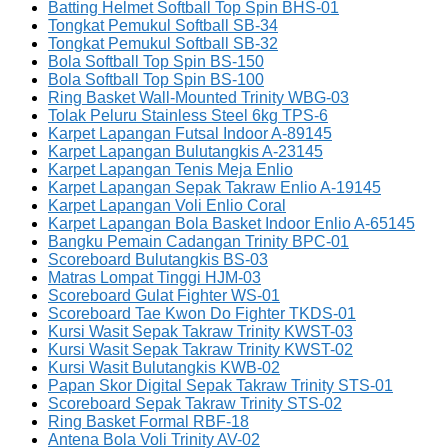
Batting Helmet Softball Top Spin BHS-01
Tongkat Pemukul Softball SB-34
Tongkat Pemukul Softball SB-32
Bola Softball Top Spin BS-150
Bola Softball Top Spin BS-100
Ring Basket Wall-Mounted Trinity WBG-03
Tolak Peluru Stainless Steel 6kg TPS-6
Karpet Lapangan Futsal Indoor A-89145
Karpet Lapangan Bulutangkis A-23145
Karpet Lapangan Tenis Meja Enlio
Karpet Lapangan Sepak Takraw Enlio A-19145
Karpet Lapangan Voli Enlio Coral
Karpet Lapangan Bola Basket Indoor Enlio A-65145
Bangku Pemain Cadangan Trinity BPC-01
Scoreboard Bulutangkis BS-03
Matras Lompat Tinggi HJM-03
Scoreboard Gulat Fighter WS-01
Scoreboard Tae Kwon Do Fighter TKDS-01
Kursi Wasit Sepak Takraw Trinity KWST-03
Kursi Wasit Sepak Takraw Trinity KWST-02
Kursi Wasit Bulutangkis KWB-02
Papan Skor Digital Sepak Takraw Trinity STS-01
Scoreboard Sepak Takraw Trinity STS-02
Ring Basket Formal RBF-18
Antena Bola Voli Trinity AV-02