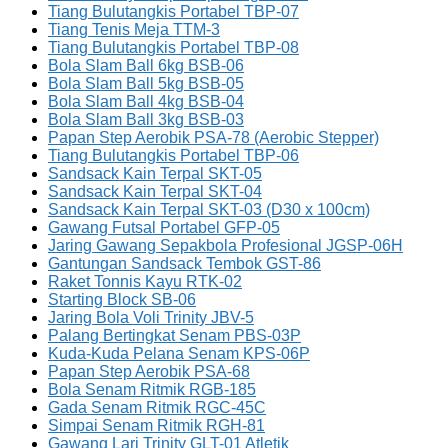
Tiang Bulutangkis Portabel TBP-07
Tiang Tenis Meja TTM-3
Tiang Bulutangkis Portabel TBP-08
Bola Slam Ball 6kg BSB-06
Bola Slam Ball 5kg BSB-05
Bola Slam Ball 4kg BSB-04
Bola Slam Ball 3kg BSB-03
Papan Step Aerobik PSA-78 (Aerobic Stepper)
Tiang Bulutangkis Portabel TBP-06
Sandsack Kain Terpal SKT-05
Sandsack Kain Terpal SKT-04
Sandsack Kain Terpal SKT-03 (D30 x 100cm)
Gawang Futsal Portabel GFP-05
Jaring Gawang Sepakbola Profesional JGSP-06H
Gantungan Sandsack Tembok GST-86
Raket Tonnis Kayu RTK-02
Starting Block SB-06
Jaring Bola Voli Trinity JBV-5
Palang Bertingkat Senam PBS-03P
Kuda-Kuda Pelana Senam KPS-06P
Papan Step Aerobik PSA-68
Bola Senam Ritmik RGB-185
Gada Senam Ritmik RGC-45C
Simpai Senam Ritmik RGH-81
Gawang Lari Trinity GLT-01 Atletik