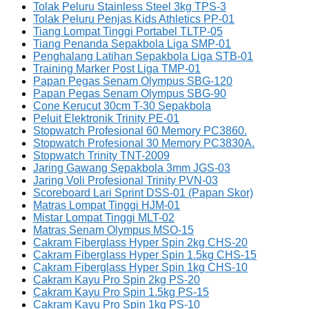
Tolak Peluru Stainless Steel 3kg TPS-3
Tolak Peluru Penjas Kids Athletics PP-01
Tiang Lompat Tinggi Portabel TLTP-05
Tiang Penanda Sepakbola Liga SMP-01
Penghalang Latihan Sepakbola Liga STB-01
Training Marker Post Liga TMP-01
Papan Pegas Senam Olympus SBG-120
Papan Pegas Senam Olympus SBG-90
Cone Kerucut 30cm T-30 Sepakbola
Peluit Elektronik Trinity PE-01
Stopwatch Profesional 60 Memory PC3860.
Stopwatch Profesional 30 Memory PC3830A.
Stopwatch Trinity TNT-2009
Jaring Gawang Sepakbola 3mm JGS-03
Jaring Voli Profesional Trinity PVN-03
Scoreboard Lari Sprint DSS-01 (Papan Skor)
Matras Lompat Tinggi HJM-01
Mistar Lompat Tinggi MLT-02
Matras Senam Olympus MSO-15
Cakram Fiberglass Hyper Spin 2kg CHS-20
Cakram Fiberglass Hyper Spin 1.5kg CHS-15
Cakram Fiberglass Hyper Spin 1kg CHS-10
Cakram Kayu Pro Spin 2kg PS-20
Cakram Kayu Pro Spin 1.5kg PS-15
Cakram Kayu Pro Spin 1kg PS-10