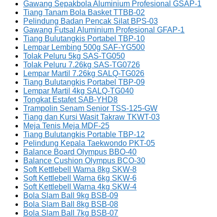
Gawang Sepakbola Aluminium Profesional GSAP-1
Tiang Tanam Bola Basket TTBB-02
Pelindung Badan Pencak Silat BPS-03
Gawang Futsal Aluminium Profesional GFAP-1
Tiang Bulutangkis Portabel TBP-10
Lempar Lembing 500g SAF-YG500
Tolak Peluru 5kg SAS-TG050
Tolak Peluru 7.26kg SAS-TG0726
Lempar Martil 7.26kg SALQ-TG026
Tiang Bulutangkis Portabel TBP-09
Lempar Martil 4kg SALQ-TG040
Tongkat Estafet SAB-YHD8
Trampolin Senam Senior TSS-125-GW
Tiang dan Kursi Wasit Takraw TKWT-03
Meja Tenis Meja MDF-25
Tiang Bulutangkis Portable TBP-12
Pelindung Kepala Taekwondo PKT-05
Balance Board Olympus BBO-40
Balance Cushion Olympus BCO-30
Soft Kettlebell Warna 8kg SKW-8
Soft Kettlebell Warna 6kg SKW-6
Soft Kettlebell Warna 4kg SKW-4
Bola Slam Ball 9kg BSB-09
Bola Slam Ball 8kg BSB-08
Bola Slam Ball 7kg BSB-07