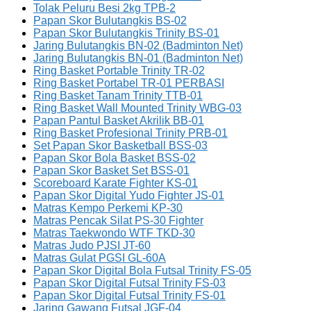
Tolak Peluru Besi 2kg TPB-2
Papan Skor Bulutangkis BS-02
Papan Skor Bulutangkis Trinity BS-01
Jaring Bulutangkis BN-02 (Badminton Net)
Jaring Bulutangkis BN-01 (Badminton Net)
Ring Basket Portable Trinity TR-02
Ring Basket Portabel TR-01 PERBASI
Ring Basket Tanam Trinity TTB-01
Ring Basket Wall Mounted Trinity WBG-03
Papan Pantul Basket Akrilik BB-01
Ring Basket Profesional Trinity PRB-01
Set Papan Skor Basketball BSS-03
Papan Skor Bola Basket BSS-02
Papan Skor Basket Set BSS-01
Scoreboard Karate Fighter KS-01
Papan Skor Digital Yudo Fighter JS-01
Matras Kempo Perkemi KP-30
Matras Pencak Silat PS-30 Fighter
Matras Taekwondo WTF TKD-30
Matras Judo PJSI JT-60
Matras Gulat PGSI GL-60A
Papan Skor Digital Bola Futsal Trinity FS-05
Papan Skor Digital Futsal Trinity FS-03
Papan Skor Digital Futsal Trinity FS-01
Jaring Gawang Futsal JGF-04