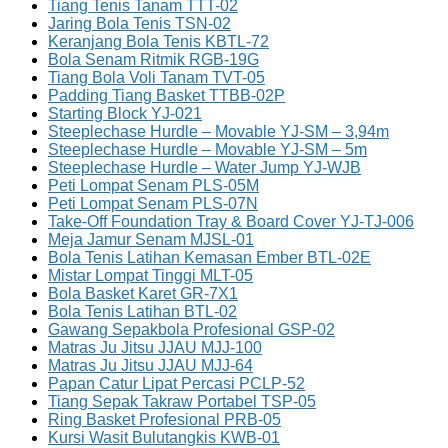
Tiang Tenis Tanam TTT-02
Jaring Bola Tenis TSN-02
Keranjang Bola Tenis KBTL-72
Bola Senam Ritmik RGB-19G
Tiang Bola Voli Tanam TVT-05
Padding Tiang Basket TTBB-02P
Starting Block YJ-021
Steeplechase Hurdle – Movable YJ-SM – 3,94m
Steeplechase Hurdle – Movable YJ-SM – 5m
Steeplechase Hurdle – Water Jump YJ-WJB
Peti Lompat Senam PLS-05M
Peti Lompat Senam PLS-07N
Take-Off Foundation Tray & Board Cover YJ-TJ-006
Meja Jamur Senam MJSL-01
Bola Tenis Latihan Kemasan Ember BTL-02E
Mistar Lompat Tinggi MLT-05
Bola Basket Karet GR-7X1
Bola Tenis Latihan BTL-02
Gawang Sepakbola Profesional GSP-02
Matras Ju Jitsu JJAU MJJ-100
Matras Ju Jitsu JJAU MJJ-64
Papan Catur Lipat Percasi PCLP-52
Tiang Sepak Takraw Portabel TSP-05
Ring Basket Profesional PRB-05
Kursi Wasit Bulutangkis KWB-01