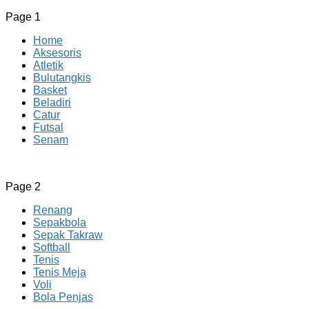
Page 1
Home
Aksesoris
Atletik
Bulutangkis
Basket
Beladiri
Catur
Futsal
Senam
CV JAYA BERSAMA Co Id
Menyediakan Semua Perlengkapan Olahraga Yang
Page 2
Lengkap, Berkualitas Dengan Harga Yang Murah
Renang
Sepakbola
Sepak Takraw
Softball
Tenis
Tenis Meja
Voli
Bola Penjas