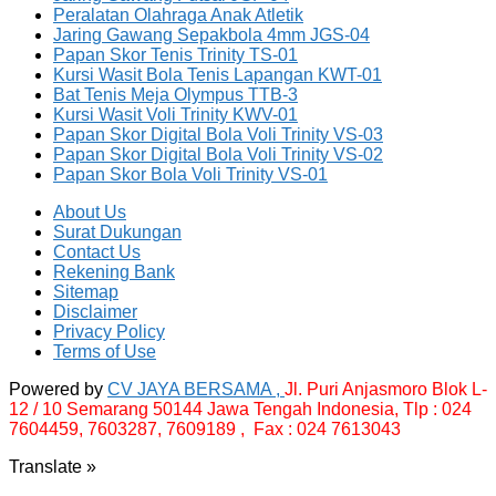
Peralatan Olahraga Anak Atletik
Jaring Gawang Sepakbola 4mm JGS-04
Papan Skor Tenis Trinity TS-01
Kursi Wasit Bola Tenis Lapangan KWT-01
Bat Tenis Meja Olympus TTB-3
Kursi Wasit Voli Trinity KWV-01
Papan Skor Digital Bola Voli Trinity VS-03
Papan Skor Digital Bola Voli Trinity VS-02
Papan Skor Bola Voli Trinity VS-01
About Us
Surat Dukungan
Contact Us
Rekening Bank
Sitemap
Disclaimer
Privacy Policy
Terms of Use
Powered by
CV JAYA BERSAMA ,
Jl. Puri Anjasmoro Blok L-
12 / 10 Semarang 50144 Jawa Tengah Indonesia,
Tlp : 024
7604459, 7603287, 7609189 , Fax : 024 7613043
Translate »