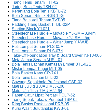
Tiang Tenis Tanam TTT-02
Jaring Bola Tenis TSN-02
Keranjang Bola Tenis KBTL-72
Bola Senam Ritmik RGB-19G
Tiang Bola Voli Tanam TVT-05
Padding Tiang Basket TTBB-02P
Starting Block YJ-021
Steeplechase Hurdle – Movable YJ-SM – 3,94m
Steeplechase Hurdle – Movable YJ-SM – 5m
Steeplechase Hurdle – Water Jump YJ-WJB
Peti Lompat Senam PLS-05M
Peti Lompat Senam PLS-07N
Take-Off Foundation Tray & Board Cover YJ-TJ-006
Meja Jamur Senam MJSL-01
Bola Tenis Latihan Kemasan Ember BTL-02E
Mistar Lompat Tinggi MLT-05
Bola Basket Karet GR-7X1
Bola Tenis Latihan BTL-02
Gawang Sepakbola Profesional GSP-02
Matras Ju Jitsu JJAU MJJ-100
Matras Ju Jitsu JJAU MJJ-64
Papan Catur Lipat Percasi PCLP-52
Tiang Sepak Takraw Portabel TSP-05
Ring Basket Profesional PRB-05
Kursi Wasit Bulutangkis KWB-01