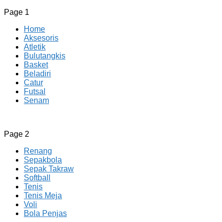
Page 1
Home
Aksesoris
Atletik
Bulutangkis
Basket
Beladiri
Catur
Futsal
Senam
CV JAYA BERSAMA Co Id
Menyediakan Semua Perlengkapan Olahraga Yang
Page 2
Lengkap, Berkualitas Dengan Harga Yang Murah
Renang
Sepakbola
Sepak Takraw
Softball
Tenis
Tenis Meja
Voli
Bola Penjas