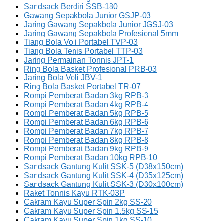
Sandsack Berdiri SSB-180
Gawang Sepakbola Junior GSJP-03
Jaring Gawang Sepakbola Junior JGSJ-03
Jaring Gawang Sepakbola Profesional 5mm
Tiang Bola Voli Portabel TVP-03
Tiang Bola Tenis Portabel TTP-03
Jaring Permainan Tonnis JPT-1
Ring Bola Basket Profesional PRB-03
Jaring Bola Voli JBV-1
Ring Bola Basket Portabel TR-07
Rompi Pemberat Badan 3kg RPB-3
Rompi Pemberat Badan 4kg RPB-4
Rompi Pemberat Badan 5kg RPB-5
Rompi Pemberat Badan 6kg RPB-6
Rompi Pemberat Badan 7kg RPB-7
Rompi Pemberat Badan 8kg RPB-8
Rompi Pemberat Badan 9kg RPB-9
Rompi Pemberat Badan 10kg RPB-10
Sandsack Gantung Kulit SSK-5 (D38x150cm)
Sandsack Gantung Kulit SSK-4 (D35x125cm)
Sandsack Gantung Kulit SSK-3 (D30x100cm)
Raket Tonnis Kayu RTK-03P
Cakram Kayu Super Spin 2kg SS-20
Cakram Kayu Super Spin 1.5kg SS-15
Cakram Kayu Super Spin 1kg SS-10