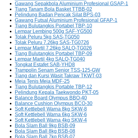
Gawang Sepakbola Aluminium Profesional GSAP-1
Tiang Tanam Bola Basket TTBB-02
Pelindung Badan Pencak Silat BPS-03
Gawang Futsal Aluminium Profesional GFAP-1
Tiang Bulutangkis Portabel TBP-10
Lempar Lembing 500g SAF-YG500
Tolak Peluru 5kg SAS-TG050
Tolak Peluru 7.26kg SAS-TG0726
Lempar Martil 7.26kg SALQ-TG026
Tiang Bulutangkis Portabel TBP-09
Lempar Martil 4kg SALQ-TG040
Tongkat Estafet SAB-YHD8
Trampolin Senam Senior TSS-125-GW
Tiang dan Kursi Wasit Takraw TKWT-03
Meja Tenis Meja MDF-25
Tiang Bulutangkis Portable TBP-12
Pelindung Kepala Taekwondo PKT-05
Balance Board Olympus BBO-40
Balance Cushion Olympus BCO-30
Soft Kettlebell Warna 8kg SKW-8
Soft Kettlebell Warna 6kg SKW-6
Soft Kettlebell Warna 4kg SKW-4
Bola Slam Ball 9kg BSB-09
Bola Slam Ball 8kg BSB-08
Bola Slam Ball 7kg BSB-07