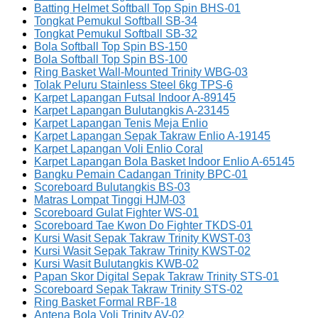
Batting Helmet Softball Top Spin BHS-01
Tongkat Pemukul Softball SB-34
Tongkat Pemukul Softball SB-32
Bola Softball Top Spin BS-150
Bola Softball Top Spin BS-100
Ring Basket Wall-Mounted Trinity WBG-03
Tolak Peluru Stainless Steel 6kg TPS-6
Karpet Lapangan Futsal Indoor A-89145
Karpet Lapangan Bulutangkis A-23145
Karpet Lapangan Tenis Meja Enlio
Karpet Lapangan Sepak Takraw Enlio A-19145
Karpet Lapangan Voli Enlio Coral
Karpet Lapangan Bola Basket Indoor Enlio A-65145
Bangku Pemain Cadangan Trinity BPC-01
Scoreboard Bulutangkis BS-03
Matras Lompat Tinggi HJM-03
Scoreboard Gulat Fighter WS-01
Scoreboard Tae Kwon Do Fighter TKDS-01
Kursi Wasit Sepak Takraw Trinity KWST-03
Kursi Wasit Sepak Takraw Trinity KWST-02
Kursi Wasit Bulutangkis KWB-02
Papan Skor Digital Sepak Takraw Trinity STS-01
Scoreboard Sepak Takraw Trinity STS-02
Ring Basket Formal RBF-18
Antena Bola Voli Trinity AV-02