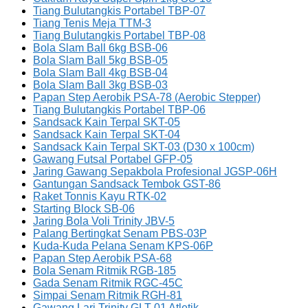
Tiang Bulutangkis Portabel TBP-07
Tiang Tenis Meja TTM-3
Tiang Bulutangkis Portabel TBP-08
Bola Slam Ball 6kg BSB-06
Bola Slam Ball 5kg BSB-05
Bola Slam Ball 4kg BSB-04
Bola Slam Ball 3kg BSB-03
Papan Step Aerobik PSA-78 (Aerobic Stepper)
Tiang Bulutangkis Portabel TBP-06
Sandsack Kain Terpal SKT-05
Sandsack Kain Terpal SKT-04
Sandsack Kain Terpal SKT-03 (D30 x 100cm)
Gawang Futsal Portabel GFP-05
Jaring Gawang Sepakbola Profesional JGSP-06H
Gantungan Sandsack Tembok GST-86
Raket Tonnis Kayu RTK-02
Starting Block SB-06
Jaring Bola Voli Trinity JBV-5
Palang Bertingkat Senam PBS-03P
Kuda-Kuda Pelana Senam KPS-06P
Papan Step Aerobik PSA-68
Bola Senam Ritmik RGB-185
Gada Senam Ritmik RGC-45C
Simpai Senam Ritmik RGH-81
Gawang Lari Trinity GLT-01 Atletik