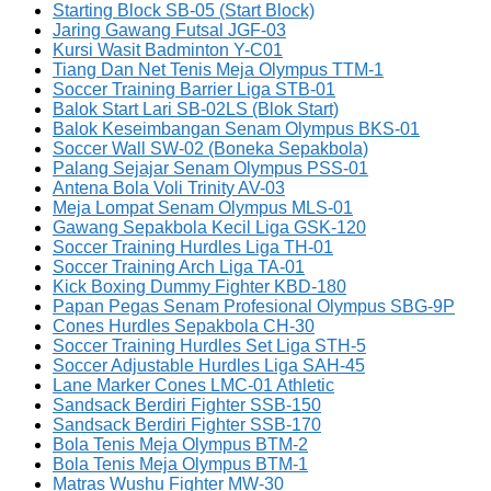
Starting Block SB-05 (Start Block)
Jaring Gawang Futsal JGF-03
Kursi Wasit Badminton Y-C01
Tiang Dan Net Tenis Meja Olympus TTM-1
Soccer Training Barrier Liga STB-01
Balok Start Lari SB-02LS (Blok Start)
Balok Keseimbangan Senam Olympus BKS-01
Soccer Wall SW-02 (Boneka Sepakbola)
Palang Sejajar Senam Olympus PSS-01
Antena Bola Voli Trinity AV-03
Meja Lompat Senam Olympus MLS-01
Gawang Sepakbola Kecil Liga GSK-120
Soccer Training Hurdles Liga TH-01
Soccer Training Arch Liga TA-01
Kick Boxing Dummy Fighter KBD-180
Papan Pegas Senam Profesional Olympus SBG-9P
Cones Hurdles Sepakbola CH-30
Soccer Training Hurdles Set Liga STH-5
Soccer Adjustable Hurdles Liga SAH-45
Lane Marker Cones LMC-01 Athletic
Sandsack Berdiri Fighter SSB-150
Sandsack Berdiri Fighter SSB-170
Bola Tenis Meja Olympus BTM-2
Bola Tenis Meja Olympus BTM-1
Matras Wushu Fighter MW-30