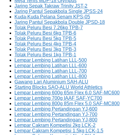
Meja Tenis MDF-18 Olympus
Jaring Sepak Takraw Trinity JST-2
Jaring Pantul Sepakbola Single JPSS-24
Kuda-Kuda Pelana Senam KPS-05
Jaring Pantul Sepakbola Double JPSD-18
Tolak Peluru Besi 7.26kg TPB-7
Tolak Peluru Besi 6kg TPB-6
Tolak Peluru Besi 5kg TPB-5
Tolak Peluru Besi 4kg TPB-4
Tolak Peluru Besi 3kg TPB-3
Tolak Peluru Besi 1kg TPB-1
Lempar Lembing Latihan LLL-500
Lempar Lembing Latihan LLL-600
Lempar Lembing Latihan LLL-700
Lempar Lembing Latihan LLL-800
Gawang Lari Aluminium SAH-ALU
Starting Blocks SAQ-ALU World Athletics
Lempar Lembing 600g 65m Flex 6.0 SAF-MC600
Lempar Lembing 700g IAAF SAF-YC700
Lempar Lembing 800g 85m Flex 5.0 SAF-MC800
Lempar Lembing Pertandingan YJ-600
Lempar Lembing Pertandingan YJ-700
Lempar Lembing Pertandingan YJ-800
Lempar Cakram Kompetisi 2kg LCK-2
Lempar Cakram Kompetisi 1.5kg LCK-1.5