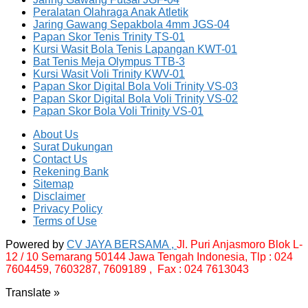
Peralatan Olahraga Anak Atletik
Jaring Gawang Sepakbola 4mm JGS-04
Papan Skor Tenis Trinity TS-01
Kursi Wasit Bola Tenis Lapangan KWT-01
Bat Tenis Meja Olympus TTB-3
Kursi Wasit Voli Trinity KWV-01
Papan Skor Digital Bola Voli Trinity VS-03
Papan Skor Digital Bola Voli Trinity VS-02
Papan Skor Bola Voli Trinity VS-01
About Us
Surat Dukungan
Contact Us
Rekening Bank
Sitemap
Disclaimer
Privacy Policy
Terms of Use
Powered by
CV JAYA BERSAMA ,
Jl. Puri Anjasmoro Blok L-
12 / 10 Semarang 50144 Jawa Tengah Indonesia,
Tlp : 024
7604459, 7603287, 7609189 , Fax : 024 7613043
Translate »