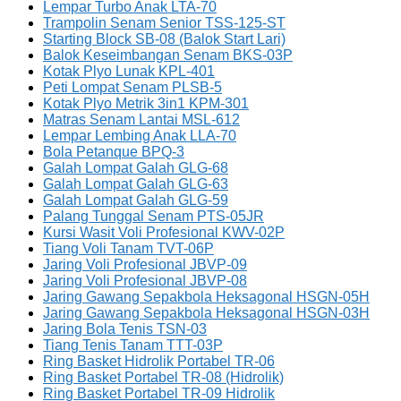
Lempar Turbo Anak LTA-70
Trampolin Senam Senior TSS-125-ST
Starting Block SB-08 (Balok Start Lari)
Balok Keseimbangan Senam BKS-03P
Kotak Plyo Lunak KPL-401
Peti Lompat Senam PLSB-5
Kotak Plyo Metrik 3in1 KPM-301
Matras Senam Lantai MSL-612
Lempar Lembing Anak LLA-70
Bola Petanque BPQ-3
Galah Lompat Galah GLG-68
Galah Lompat Galah GLG-63
Galah Lompat Galah GLG-59
Palang Tunggal Senam PTS-05JR
Kursi Wasit Voli Profesional KWV-02P
Tiang Voli Tanam TVT-06P
Jaring Voli Profesional JBVP-09
Jaring Voli Profesional JBVP-08
Jaring Gawang Sepakbola Heksagonal HSGN-05H
Jaring Gawang Sepakbola Heksagonal HSGN-03H
Jaring Bola Tenis TSN-03
Tiang Tenis Tanam TTT-03P
Ring Basket Hidrolik Portabel TR-06
Ring Basket Portabel TR-08 (Hidrolik)
Ring Basket Portabel TR-09 Hidrolik