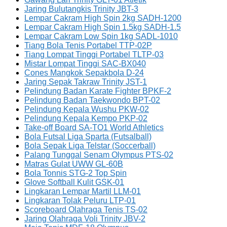
Jaring Bulutangkis Trinity JBT-3
Lempar Cakram High Spin 2kg SADH-1200
Lempar Cakram High Spin 1.5kg SADH-1.5
Lempar Cakram Low Spin 1kg SADL-1010
Tiang Bola Tenis Portabel TTP-02P
Tiang Lompat Tinggi Portabel TLTP-03
Mistar Lompat Tinggi SAC-BX040
Cones Mangkok Sepakbola D-24
Jaring Sepak Takraw Trinity JST-1
Pelindung Badan Karate Fighter BPKF-2
Pelindung Badan Taekwondo BPT-02
Pelindung Kepala Wushu PKW-02
Pelindung Kepala Kempo PKP-02
Take-off Board SA-TO1 World Athletics
Bola Futsal Liga Sparta (Futsalball)
Bola Sepak Liga Telstar (Soccerball)
Palang Tunggal Senam Olympus PTS-02
Matras Gulat UWW GL-60B
Bola Tonnis STG-2 Top Spin
Glove Softball Kulit GSK-01
Lingkaran Lempar Martil LLM-01
Lingkaran Tolak Peluru LTP-01
Scoreboard Olahraga Tenis TS-02
Jaring Olahraga Voli Trinity JBV-2