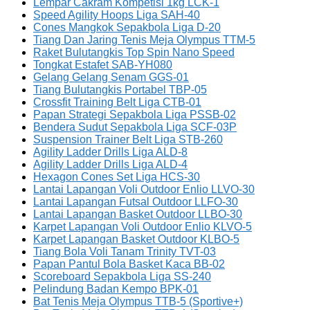
Lempar Cakram Kompetisi 1kg LCK-1
Speed Agility Hoops Liga SAH-40
Cones Mangkok Sepakbola Liga D-20
Tiang Dan Jaring Tenis Meja Olympus TTM-5
Raket Bulutangkis Top Spin Nano Speed
Tongkat Estafet SAB-YH080
Gelang Gelang Senam GGS-01
Tiang Bulutangkis Portabel TBP-05
Crossfit Training Belt Liga CTB-01
Papan Strategi Sepakbola Liga PSSB-02
Bendera Sudut Sepakbola Liga SCF-03P
Suspension Trainer Belt Liga STB-260
Agility Ladder Drills Liga ALD-8
Agility Ladder Drills Liga ALD-4
Hexagon Cones Set Liga HCS-30
Lantai Lapangan Voli Outdoor Enlio LLVO-30
Lantai Lapangan Futsal Outdoor LLFO-30
Lantai Lapangan Basket Outdoor LLBO-30
Karpet Lapangan Voli Outdoor Enlio KLVO-5
Karpet Lapangan Basket Outdoor KLBO-5
Tiang Bola Voli Tanam Trinity TVT-03
Papan Pantul Bola Basket Kaca BB-02
Scoreboard Sepakbola Liga SS-240
Pelindung Badan Kempo BPK-01
Bat Tenis Meja Olympus TTB-5 (Sportive+)