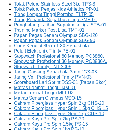
Tolak Peluru Stainless Steel 3kg TPS-3
Tolak Peluru Penjas Kids Athletics PP-01
Tiang Lompat Tinggi Portabel TLTP-05
Tiang Penanda Sepakbola Liga SMP-01
Penghalang Latihan Sepakbola Liga STB-01
Training Marker Post Liga TMP-01
Papan Pegas Senam Olympus SBG-120
Papan Pegas Senam Olympus SBG-90
Cone Kerucut 30cm T-30 Sepakbola
Peluit Elektronik Trinity PE-01
Stopwatch Profesional 60 Memory PC3860.
Stopwatch Profesional 30 Memory PC3830A.
Stopwatch Trinity TNT-2009
Jaring Gawang Sepakbola 3mm JGS-03
Jaring Voli Profesional Trinity PVN-03
Scoreboard Lari Sprint DSS-01 (Papan Skor)
Matras Lompat Tinggi HJM-01
Mistar Lompat Tinggi MLT-02
Matras Senam Olympus MSO-15
Cakram Fiberglass Hyper Spin 2kg CHS-20
Cakram Fiberglass Hyper Spin 1.5kg CHS-15
Cakram Fiberglass Hyper Spin 1kg CHS-10
Cakram Kayu Pro Spin 2kg PS-20
Cakram Kayu Pro Spin 1.5kg PS-15
Cakram Kayu Pro Spin 1kg PS-10