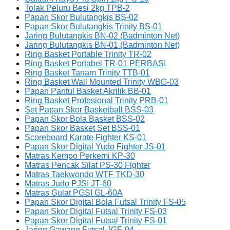
Tolak Peluru Besi 2kg TPB-2
Papan Skor Bulutangkis BS-02
Papan Skor Bulutangkis Trinity BS-01
Jaring Bulutangkis BN-02 (Badminton Net)
Jaring Bulutangkis BN-01 (Badminton Net)
Ring Basket Portable Trinity TR-02
Ring Basket Portabel TR-01 PERBASI
Ring Basket Tanam Trinity TTB-01
Ring Basket Wall Mounted Trinity WBG-03
Papan Pantul Basket Akrilik BB-01
Ring Basket Profesional Trinity PRB-01
Set Papan Skor Basketball BSS-03
Papan Skor Bola Basket BSS-02
Papan Skor Basket Set BSS-01
Scoreboard Karate Fighter KS-01
Papan Skor Digital Yudo Fighter JS-01
Matras Kempo Perkemi KP-30
Matras Pencak Silat PS-30 Fighter
Matras Taekwondo WTF TKD-30
Matras Judo PJSI JT-60
Matras Gulat PGSI GL-60A
Papan Skor Digital Bola Futsal Trinity FS-05
Papan Skor Digital Futsal Trinity FS-03
Papan Skor Digital Futsal Trinity FS-01
Jaring Gawang Futsal JGF-04