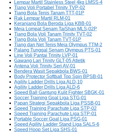
Lempar Martil Stainless Steel 4kg LMSS-4
Tiang Voli Portabel Trinity TVP-02
Tiang Bola Tenis Tanam TTT-01P
Rak Lempar Martil RLM-01
Keranjang Bola Beroda Liga KBB-01
Meja Lompat Senam TaiShan MLS-02P
Tiang Bola Voli Tanam Trinity TVT-02
Tiang Bola Voli Tanam TVT-01P
Tiang dan Net Tenis Meja Olympus TTM-2
Palang Tunggal Senam Olympus PTS-01
Line Voli Pantai Trinity LVP-01
Gawang Lari Trinity GLT-05 Atletik
Antena Voli Trinity Seri AV-01
Bendera Wasit Sepakbola BWS-01
Body Protector Softball Top Spin BPSB-01
Agility Ladder Drills Liga ALD-10
Agility Ladder Drills Liga ALD-6
Speed Ball Gantung Kulit Fighter SBGK-01
Soccer Training Goal Liga STG-01
Papan Strategi Sepakbola Liga PSSB-01
Speed Training Parachute Liga STP-02
Speed Training Parachute Liga STP-01
Portable Soccer Goal Liga PSG-01
Speed Agility Ladder Stand Liga SALS-6
Speed Hoop Set Liga SHS-01