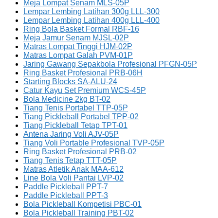
Meja Lompat Senam MLS-05P
Lempar Lembing Latihan 300g LLL-300
Lempar Lembing Latihan 400g LLL-400
Ring Bola Basket Formal RBF-16
Meja Jamur Senam MJSL-02P
Matras Lompat Tinggi HJM-02P
Matras Lompat Galah PVM-01P
Jaring Gawang Sepakbola Profesional PFGN-05P
Ring Basket Profesional PRB-06H
Starting Blocks SA-ALU-24
Catur Kayu Set Premium WCS-45P
Bola Medicine 2kg BT-02
Tiang Tenis Portabel TTP-05P
Tiang Pickleball Portabel TPP-02
Tiang Pickleball Tetap TPT-01
Antena Jaring Voli AJV-05P
Tiang Voli Portable Profesional TVP-05P
Ring Basket Profesional PRB-02
Tiang Tenis Tetap TTT-05P
Matras Atletik Anak MAA-612
Line Bola Voli Pantai LVP-02
Paddle Pickleball PPT-7
Paddle Pickleball PPT-3
Bola Pickleball Kompetisi PBC-01
Bola Pickleball Training PBT-02