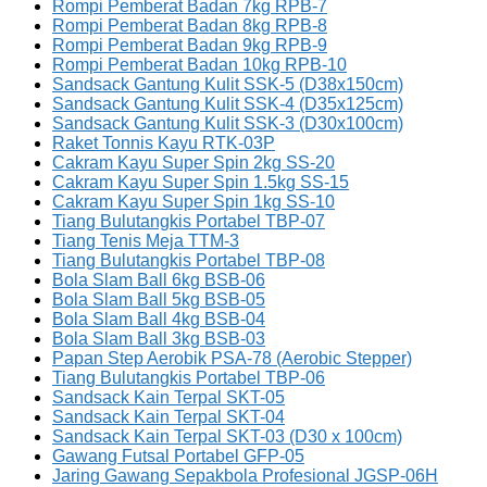
Rompi Pemberat Badan 7kg RPB-7
Rompi Pemberat Badan 8kg RPB-8
Rompi Pemberat Badan 9kg RPB-9
Rompi Pemberat Badan 10kg RPB-10
Sandsack Gantung Kulit SSK-5 (D38x150cm)
Sandsack Gantung Kulit SSK-4 (D35x125cm)
Sandsack Gantung Kulit SSK-3 (D30x100cm)
Raket Tonnis Kayu RTK-03P
Cakram Kayu Super Spin 2kg SS-20
Cakram Kayu Super Spin 1.5kg SS-15
Cakram Kayu Super Spin 1kg SS-10
Tiang Bulutangkis Portabel TBP-07
Tiang Tenis Meja TTM-3
Tiang Bulutangkis Portabel TBP-08
Bola Slam Ball 6kg BSB-06
Bola Slam Ball 5kg BSB-05
Bola Slam Ball 4kg BSB-04
Bola Slam Ball 3kg BSB-03
Papan Step Aerobik PSA-78 (Aerobic Stepper)
Tiang Bulutangkis Portabel TBP-06
Sandsack Kain Terpal SKT-05
Sandsack Kain Terpal SKT-04
Sandsack Kain Terpal SKT-03 (D30 x 100cm)
Gawang Futsal Portabel GFP-05
Jaring Gawang Sepakbola Profesional JGSP-06H