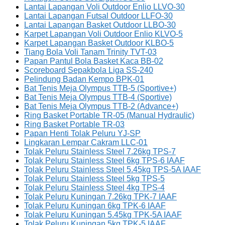
Lantai Lapangan Voli Outdoor Enlio LLVO-30
Lantai Lapangan Futsal Outdoor LLFO-30
Lantai Lapangan Basket Outdoor LLBO-30
Karpet Lapangan Voli Outdoor Enlio KLVO-5
Karpet Lapangan Basket Outdoor KLBO-5
Tiang Bola Voli Tanam Trinity TVT-03
Papan Pantul Bola Basket Kaca BB-02
Scoreboard Sepakbola Liga SS-240
Pelindung Badan Kempo BPK-01
Bat Tenis Meja Olympus TTB-5 (Sportive+)
Bat Tenis Meja Olympus TTB-4 (Sportive)
Bat Tenis Meja Olympus TTB-2 (Advance+)
Ring Basket Portable TR-05 (Manual Hydraulic)
Ring Basket Portable TR-03
Papan Henti Tolak Peluru YJ-SP
Lingkaran Lempar Cakram LLC-01
Tolak Peluru Stainless Steel 7.26kg TPS-7
Tolak Peluru Stainless Steel 6kg TPS-6 IAAF
Tolak Peluru Stainless Steel 5.45kg TPS-5A IAAF
Tolak Peluru Stainless Steel 5kg TPS-5
Tolak Peluru Stainless Steel 4kg TPS-4
Tolak Peluru Kuningan 7.26kg TPK-7 IAAF
Tolak Peluru Kuningan 6kg TPK-6 IAAF
Tolak Peluru Kuningan 5.45kg TPK-5A IAAF
Tolak Peluru Kuningan 5kg TPK-5 IAAF