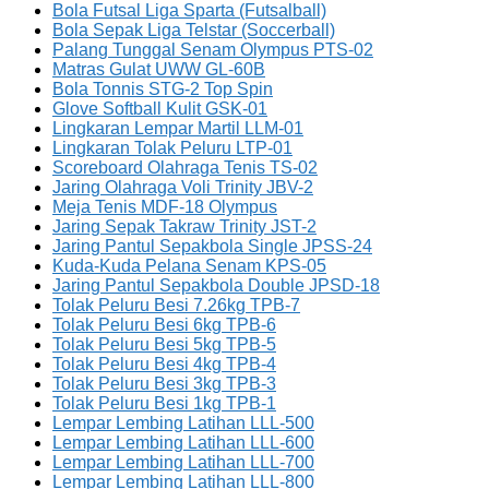
Bola Futsal Liga Sparta (Futsalball)
Bola Sepak Liga Telstar (Soccerball)
Palang Tunggal Senam Olympus PTS-02
Matras Gulat UWW GL-60B
Bola Tonnis STG-2 Top Spin
Glove Softball Kulit GSK-01
Lingkaran Lempar Martil LLM-01
Lingkaran Tolak Peluru LTP-01
Scoreboard Olahraga Tenis TS-02
Jaring Olahraga Voli Trinity JBV-2
Meja Tenis MDF-18 Olympus
Jaring Sepak Takraw Trinity JST-2
Jaring Pantul Sepakbola Single JPSS-24
Kuda-Kuda Pelana Senam KPS-05
Jaring Pantul Sepakbola Double JPSD-18
Tolak Peluru Besi 7.26kg TPB-7
Tolak Peluru Besi 6kg TPB-6
Tolak Peluru Besi 5kg TPB-5
Tolak Peluru Besi 4kg TPB-4
Tolak Peluru Besi 3kg TPB-3
Tolak Peluru Besi 1kg TPB-1
Lempar Lembing Latihan LLL-500
Lempar Lembing Latihan LLL-600
Lempar Lembing Latihan LLL-700
Lempar Lembing Latihan LLL-800