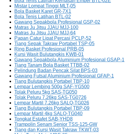
Bola Tenis Latihan Kemasan Ember BTL-02E
Mistar Lompat Tinggi MLT-05
Bola Basket Karet GR-7X1
Bola Tenis Latihan BTL-02
Gawang Sepakbola Profesional GSP-02
Matras Ju Jitsu JJAU MJJ-100
Matras Ju Jitsu JJAU MJJ-64
Papan Catur Lipat Percasi PCLP-52
Tiang Sepak Takraw Portabel TSP-05
Ring Basket Profesional PRB-05
Kursi Wasit Bulutangkis KWB-01
Gawang Sepakbola Aluminium Profesional GSAP-1
Tiang Tanam Bola Basket TTBB-02
Pelindung Badan Pencak Silat BPS-03
Gawang Futsal Aluminium Profesional GFAP-1
Tiang Bulutangkis Portabel TBP-10
Lempar Lembing 500g SAF-YG500
Tolak Peluru 5kg SAS-TG050
Tolak Peluru 7.26kg SAS-TG0726
Lempar Martil 7.26kg SALQ-TG026
Tiang Bulutangkis Portabel TBP-09
Lempar Martil 4kg SALQ-TG040
Tongkat Estafet SAB-YHD8
Trampolin Senam Senior TSS-125-GW
Tiang dan Kursi Wasit Takraw TKWT-03