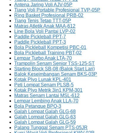
Antena Jaring Voli AJV-05P
Tiang Voli Portable Profesional TVP-05P
Ring Basket Profesional PRB-02
Tiang Tenis Tetap TTT-05P
Matras Atletik Anak MAA-612
Line Bola Voli Pantai LVP-02
Paddle Pickleball PPT-7
Paddle Pickleball PPT-3
Bola Pickleball Kompetisi PBC-01
Bola Pickleball Training PBT-02
Lempar Turbo Anak LTA-70
Trampolin Senam Senior TSS-125-ST
Starting Block SB-08 (Balok Start Lari)
Balok Keseimbangan Senam BKS-03P
Kotak Plyo Lunak KPL-401
Peti Lompat Senam PLSB-5
Kotak Plyo Metrik 3in1 KPM-301
Matras Senam Lantai MSL-612
Lempar Lembing Anak LLA-70
Bola Petanque BPQ-3
Galah Lompat Galah GLG-68
Galah Lompat Galah GLG-63
Galah Lompat Galah GLG-59
Palang Tunggal Senam PTS-05JR
Kursi Wasit Voli Profesional KWV-02P