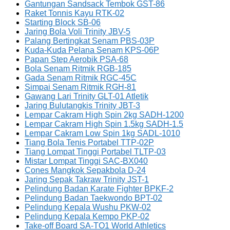
Gantungan Sandsack Tembok GST-86
Raket Tonnis Kayu RTK-02
Starting Block SB-06
Jaring Bola Voli Trinity JBV-5
Palang Bertingkat Senam PBS-03P
Kuda-Kuda Pelana Senam KPS-06P
Papan Step Aerobik PSA-68
Bola Senam Ritmik RGB-185
Gada Senam Ritmik RGC-45C
Simpai Senam Ritmik RGH-81
Gawang Lari Trinity GLT-01 Atletik
Jaring Bulutangkis Trinity JBT-3
Lempar Cakram High Spin 2kg SADH-1200
Lempar Cakram High Spin 1.5kg SADH-1.5
Lempar Cakram Low Spin 1kg SADL-1010
Tiang Bola Tenis Portabel TTP-02P
Tiang Lompat Tinggi Portabel TLTP-03
Mistar Lompat Tinggi SAC-BX040
Cones Mangkok Sepakbola D-24
Jaring Sepak Takraw Trinity JST-1
Pelindung Badan Karate Fighter BPKF-2
Pelindung Badan Taekwondo BPT-02
Pelindung Kepala Wushu PKW-02
Pelindung Kepala Kempo PKP-02
Take-off Board SA-TO1 World Athletics