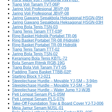
Tiang Voli Tanam TVT-06P
Jaring Voli Profesional JBVP-09
Jaring Voli Profesional JBVP-08
Jaring Gawang Sepakbola Heksagonal HSGN-05H
Jaring Gawang Sepakbola Heksagonal HSGN-03H
Jaring Bola Tenis TSN-03
Tiang Tenis Tanam TTT-03P
Ring Basket Hidrolik Portabel TR-06
Ring Basket Portabel TR-08 (Hidrolik)
Ring Basket Portabel TR-09 Hidrolik
Tiang Tenis Tanam TTT-02
Jaring Bola Tenis TSN-02
Keranjang Bola Tenis KBTL-72
Bola Senam Ritmik RGB-19G
Tiang Bola Voli Tanam TVT-05
Padding Tiang Basket TTBB-02P
Starting Block YJ-021
Steeplechase Hurdle – Movable YJ-SM – 3,94m
Steeplechase Hurdle – Movable YJ-SM – 5m
Steeplechase Hurdle – Water Jump YJ-WJB
Peti Lompat Senam PLS-05M
Peti Lompat Senam PLS-07N
Take-Off Foundation Tray & Board Cover YJ-TJ-006
Meja Jamur Senam MJSL-01