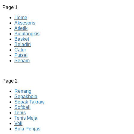
Page 1
Home
Aksesoris
Atletik
Bulutangkis
Basket
Beladiri
Catur
Futsal
Senam
CV JAYA BERSAMA Co Id
Menyediakan Semua Perlengkapan Olahraga Yang
Page 2
Lengkap, Berkualitas Dengan Harga Yang Murah
Renang
Sepakbola
Sepak Takraw
Softball
Tenis
Tenis Meja
Voli
Bola Penjas