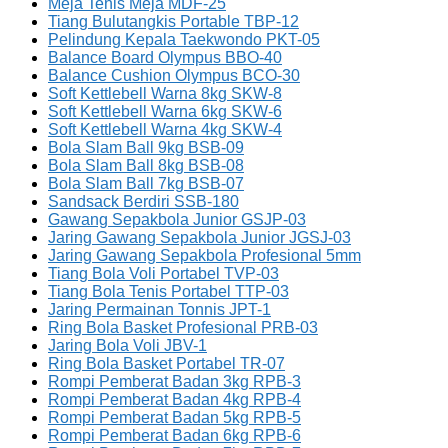
Meja Tenis Meja MDF-25
Tiang Bulutangkis Portable TBP-12
Pelindung Kepala Taekwondo PKT-05
Balance Board Olympus BBO-40
Balance Cushion Olympus BCO-30
Soft Kettlebell Warna 8kg SKW-8
Soft Kettlebell Warna 6kg SKW-6
Soft Kettlebell Warna 4kg SKW-4
Bola Slam Ball 9kg BSB-09
Bola Slam Ball 8kg BSB-08
Bola Slam Ball 7kg BSB-07
Sandsack Berdiri SSB-180
Gawang Sepakbola Junior GSJP-03
Jaring Gawang Sepakbola Junior JGSJ-03
Jaring Gawang Sepakbola Profesional 5mm
Tiang Bola Voli Portabel TVP-03
Tiang Bola Tenis Portabel TTP-03
Jaring Permainan Tonnis JPT-1
Ring Bola Basket Profesional PRB-03
Jaring Bola Voli JBV-1
Ring Bola Basket Portabel TR-07
Rompi Pemberat Badan 3kg RPB-3
Rompi Pemberat Badan 4kg RPB-4
Rompi Pemberat Badan 5kg RPB-5
Rompi Pemberat Badan 6kg RPB-6