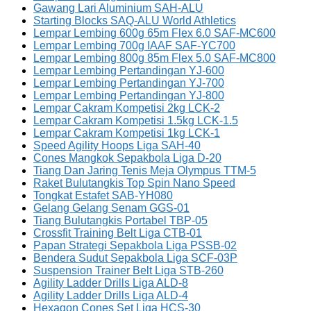
Gawang Lari Aluminium SAH-ALU
Starting Blocks SAQ-ALU World Athletics
Lempar Lembing 600g 65m Flex 6.0 SAF-MC600
Lempar Lembing 700g IAAF SAF-YC700
Lempar Lembing 800g 85m Flex 5.0 SAF-MC800
Lempar Lembing Pertandingan YJ-600
Lempar Lembing Pertandingan YJ-700
Lempar Lembing Pertandingan YJ-800
Lempar Cakram Kompetisi 2kg LCK-2
Lempar Cakram Kompetisi 1.5kg LCK-1.5
Lempar Cakram Kompetisi 1kg LCK-1
Speed Agility Hoops Liga SAH-40
Cones Mangkok Sepakbola Liga D-20
Tiang Dan Jaring Tenis Meja Olympus TTM-5
Raket Bulutangkis Top Spin Nano Speed
Tongkat Estafet SAB-YH080
Gelang Gelang Senam GGS-01
Tiang Bulutangkis Portabel TBP-05
Crossfit Training Belt Liga CTB-01
Papan Strategi Sepakbola Liga PSSB-02
Bendera Sudut Sepakbola Liga SCF-03P
Suspension Trainer Belt Liga STB-260
Agility Ladder Drills Liga ALD-8
Agility Ladder Drills Liga ALD-4
Hexagon Cones Set Liga HCS-30