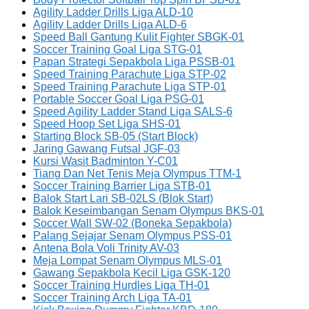
Agility Ladder Drills Liga ALD-10
Agility Ladder Drills Liga ALD-6
Speed Ball Gantung Kulit Fighter SBGK-01
Soccer Training Goal Liga STG-01
Papan Strategi Sepakbola Liga PSSB-01
Speed Training Parachute Liga STP-02
Speed Training Parachute Liga STP-01
Portable Soccer Goal Liga PSG-01
Speed Agility Ladder Stand Liga SALS-6
Speed Hoop Set Liga SHS-01
Starting Block SB-05 (Start Block)
Jaring Gawang Futsal JGF-03
Kursi Wasit Badminton Y-C01
Tiang Dan Net Tenis Meja Olympus TTM-1
Soccer Training Barrier Liga STB-01
Balok Start Lari SB-02LS (Blok Start)
Balok Keseimbangan Senam Olympus BKS-01
Soccer Wall SW-02 (Boneka Sepakbola)
Palang Sejajar Senam Olympus PSS-01
Antena Bola Voli Trinity AV-03
Meja Lompat Senam Olympus MLS-01
Gawang Sepakbola Kecil Liga GSK-120
Soccer Training Hurdles Liga TH-01
Soccer Training Arch Liga TA-01