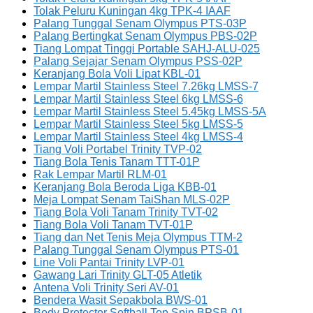
Tolak Peluru Kuningan 4kg TPK-4 IAAF
Palang Tunggal Senam Olympus PTS-03P
Palang Bertingkat Senam Olympus PBS-02P
Tiang Lompat Tinggi Portable SAHJ-ALU-025
Palang Sejajar Senam Olympus PSS-02P
Keranjang Bola Voli Lipat KBL-01
Lempar Martil Stainless Steel 7.26kg LMSS-7
Lempar Martil Stainless Steel 6kg LMSS-6
Lempar Martil Stainless Steel 5.45kg LMSS-5A
Lempar Martil Stainless Steel 5kg LMSS-5
Lempar Martil Stainless Steel 4kg LMSS-4
Tiang Voli Portabel Trinity TVP-02
Tiang Bola Tenis Tanam TTT-01P
Rak Lempar Martil RLM-01
Keranjang Bola Beroda Liga KBB-01
Meja Lompat Senam TaiShan MLS-02P
Tiang Bola Voli Tanam Trinity TVT-02
Tiang Bola Voli Tanam TVT-01P
Tiang dan Net Tenis Meja Olympus TTM-2
Palang Tunggal Senam Olympus PTS-01
Line Voli Pantai Trinity LVP-01
Gawang Lari Trinity GLT-05 Atletik
Antena Voli Trinity Seri AV-01
Bendera Wasit Sepakbola BWS-01
Body Protector Softball Top Spin BPSB-01