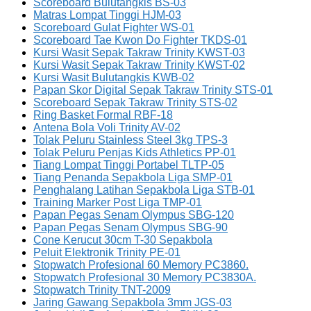
Scoreboard Bulutangkis BS-03
Matras Lompat Tinggi HJM-03
Scoreboard Gulat Fighter WS-01
Scoreboard Tae Kwon Do Fighter TKDS-01
Kursi Wasit Sepak Takraw Trinity KWST-03
Kursi Wasit Sepak Takraw Trinity KWST-02
Kursi Wasit Bulutangkis KWB-02
Papan Skor Digital Sepak Takraw Trinity STS-01
Scoreboard Sepak Takraw Trinity STS-02
Ring Basket Formal RBF-18
Antena Bola Voli Trinity AV-02
Tolak Peluru Stainless Steel 3kg TPS-3
Tolak Peluru Penjas Kids Athletics PP-01
Tiang Lompat Tinggi Portabel TLTP-05
Tiang Penanda Sepakbola Liga SMP-01
Penghalang Latihan Sepakbola Liga STB-01
Training Marker Post Liga TMP-01
Papan Pegas Senam Olympus SBG-120
Papan Pegas Senam Olympus SBG-90
Cone Kerucut 30cm T-30 Sepakbola
Peluit Elektronik Trinity PE-01
Stopwatch Profesional 60 Memory PC3860.
Stopwatch Profesional 30 Memory PC3830A.
Stopwatch Trinity TNT-2009
Jaring Gawang Sepakbola 3mm JGS-03