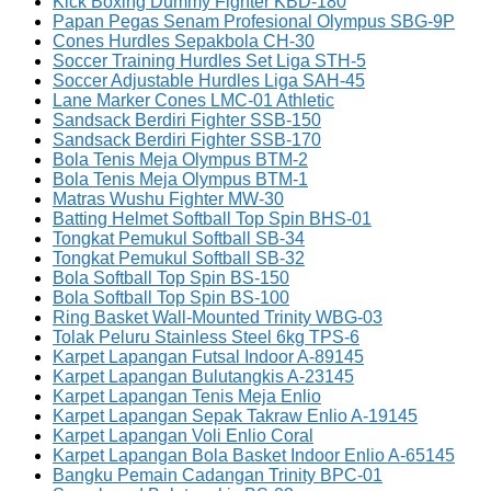
Kick Boxing Dummy Fighter KBD-180
Papan Pegas Senam Profesional Olympus SBG-9P
Cones Hurdles Sepakbola CH-30
Soccer Training Hurdles Set Liga STH-5
Soccer Adjustable Hurdles Liga SAH-45
Lane Marker Cones LMC-01 Athletic
Sandsack Berdiri Fighter SSB-150
Sandsack Berdiri Fighter SSB-170
Bola Tenis Meja Olympus BTM-2
Bola Tenis Meja Olympus BTM-1
Matras Wushu Fighter MW-30
Batting Helmet Softball Top Spin BHS-01
Tongkat Pemukul Softball SB-34
Tongkat Pemukul Softball SB-32
Bola Softball Top Spin BS-150
Bola Softball Top Spin BS-100
Ring Basket Wall-Mounted Trinity WBG-03
Tolak Peluru Stainless Steel 6kg TPS-6
Karpet Lapangan Futsal Indoor A-89145
Karpet Lapangan Bulutangkis A-23145
Karpet Lapangan Tenis Meja Enlio
Karpet Lapangan Sepak Takraw Enlio A-19145
Karpet Lapangan Voli Enlio Coral
Karpet Lapangan Bola Basket Indoor Enlio A-65145
Bangku Pemain Cadangan Trinity BPC-01