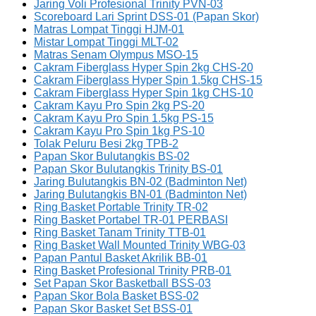
Jaring Voli Profesional Trinity PVN-03
Scoreboard Lari Sprint DSS-01 (Papan Skor)
Matras Lompat Tinggi HJM-01
Mistar Lompat Tinggi MLT-02
Matras Senam Olympus MSO-15
Cakram Fiberglass Hyper Spin 2kg CHS-20
Cakram Fiberglass Hyper Spin 1.5kg CHS-15
Cakram Fiberglass Hyper Spin 1kg CHS-10
Cakram Kayu Pro Spin 2kg PS-20
Cakram Kayu Pro Spin 1.5kg PS-15
Cakram Kayu Pro Spin 1kg PS-10
Tolak Peluru Besi 2kg TPB-2
Papan Skor Bulutangkis BS-02
Papan Skor Bulutangkis Trinity BS-01
Jaring Bulutangkis BN-02 (Badminton Net)
Jaring Bulutangkis BN-01 (Badminton Net)
Ring Basket Portable Trinity TR-02
Ring Basket Portabel TR-01 PERBASI
Ring Basket Tanam Trinity TTB-01
Ring Basket Wall Mounted Trinity WBG-03
Papan Pantul Basket Akrilik BB-01
Ring Basket Profesional Trinity PRB-01
Set Papan Skor Basketball BSS-03
Papan Skor Bola Basket BSS-02
Papan Skor Basket Set BSS-01