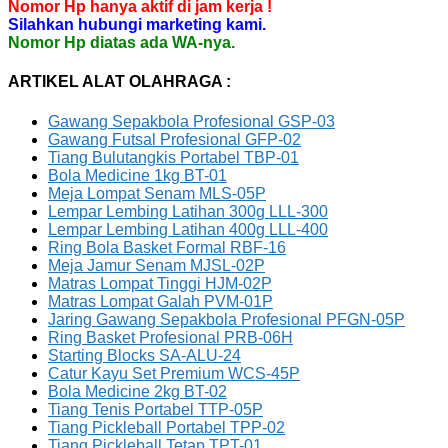
Nomor Hp hanya aktif di jam kerja !
Silahkan hubungi marketing kami.
Nomor Hp diatas ada WA-nya.
ARTIKEL ALAT OLAHRAGA :
Gawang Sepakbola Profesional GSP-03
Gawang Futsal Profesional GFP-02
Tiang Bulutangkis Portabel TBP-01
Bola Medicine 1kg BT-01
Meja Lompat Senam MLS-05P
Lempar Lembing Latihan 300g LLL-300
Lempar Lembing Latihan 400g LLL-400
Ring Bola Basket Formal RBF-16
Meja Jamur Senam MJSL-02P
Matras Lompat Tinggi HJM-02P
Matras Lompat Galah PVM-01P
Jaring Gawang Sepakbola Profesional PFGN-05P
Ring Basket Profesional PRB-06H
Starting Blocks SA-ALU-24
Catur Kayu Set Premium WCS-45P
Bola Medicine 2kg BT-02
Tiang Tenis Portabel TTP-05P
Tiang Pickleball Portabel TPP-02
Tiang Pickleball Tetap TPT-01