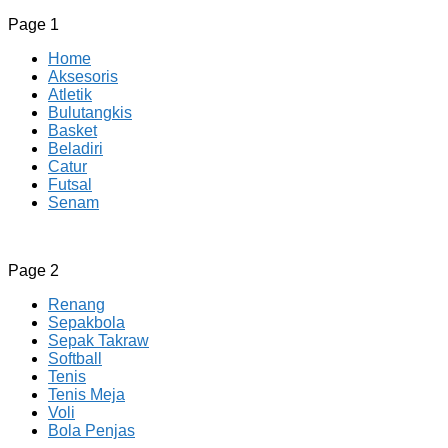
Page 1
Home
Aksesoris
Atletik
Bulutangkis
Basket
Beladiri
Catur
Futsal
Senam
CV JAYA BERSAMA Co Id
Menyediakan Semua Perlengkapan Olahraga Yang Lengkap, 
Page 2
Renang
Sepakbola
Sepak Takraw
Softball
Tenis
Tenis Meja
Voli
Bola Penjas