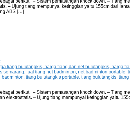
y sebagai berikut : – Sistem pemasangan knock down. – Tiang 
. – Ujung tiang mempunyai ketinggian yaitu 155cm dari lantai. 
ang ABS […]
t
 sebagai berikut : – Sistem pemasangan knock down. – Tiang m
lektrostatis. – Ujung tiang mempunyai ketinggian yaitu 155cm d