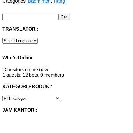
Categories:
Badminton
,
Tiang
Cari
untuk:
TRANSLATOR :
Who's Online
13 visitors online now
1 guests,
12 bots,
0 members
KATEGORI PRODUK :
KATEGORI
PRODUK
:
JAM KANTOR :