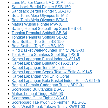
Lane Marker Cones LMC-01 Athletic
Sandsack Berdiri Fighter SSB-150
Sandsack Berdiri Fighter SSB-170
Bola Tenis Meja Olympus BTM-2
Bola Tenis Meja Olympus BTM-1
Matras Wushu Fighter MW-30
Batting Helmet Softball Top Spin BHS-01
Tongkat Pemukul Softball SB-34
Tongkat Pemukul Softball SB-32
Bola Softball Top Spin BS-150
Bola Softball Top Spin BS-100
Ring Basket Wall-Mounted Trinity WBG-03
Tolak Peluru Stainless Steel 6kg TPS-6
Karpet Lapangan Futsal Indoor A-89145
Karpet Lapangan Bulutangkis A-23145
Karpet Lapangan Tenis Meja Enlio
Karpet Lapangan Sepak Takraw Enlio A-19145
Karpet Lapangan Voli Enlio Coral
Karpet Lapangan Bola Basket Indoor Enlio A-65145
Bangku Pemain Cadangan Trinity BPC-01
Scoreboard Bulutangkis BS-03
Matras Lompat Tinggi HJM-03
Scoreboard Gulat Fighter WS-01
Scoreboard Tae Kwon Do Fighter TKDS-01
Kursi Wasit Sepak Takraw Trinity KWST-03