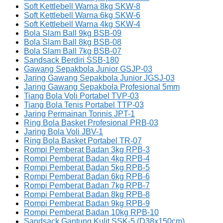
Soft Kettlebell Warna 8kg SKW-8
Soft Kettlebell Warna 6kg SKW-6
Soft Kettlebell Warna 4kg SKW-4
Bola Slam Ball 9kg BSB-09
Bola Slam Ball 8kg BSB-08
Bola Slam Ball 7kg BSB-07
Sandsack Berdiri SSB-180
Gawang Sepakbola Junior GSJP-03
Jaring Gawang Sepakbola Junior JGSJ-03
Jaring Gawang Sepakbola Profesional 5mm
Tiang Bola Voli Portabel TVP-03
Tiang Bola Tenis Portabel TTP-03
Jaring Permainan Tonnis JPT-1
Ring Bola Basket Profesional PRB-03
Jaring Bola Voli JBV-1
Ring Bola Basket Portabel TR-07
Rompi Pemberat Badan 3kg RPB-3
Rompi Pemberat Badan 4kg RPB-4
Rompi Pemberat Badan 5kg RPB-5
Rompi Pemberat Badan 6kg RPB-6
Rompi Pemberat Badan 7kg RPB-7
Rompi Pemberat Badan 8kg RPB-8
Rompi Pemberat Badan 9kg RPB-9
Rompi Pemberat Badan 10kg RPB-10
Sandsack Gantung Kulit SSK-5 (D38x150cm)