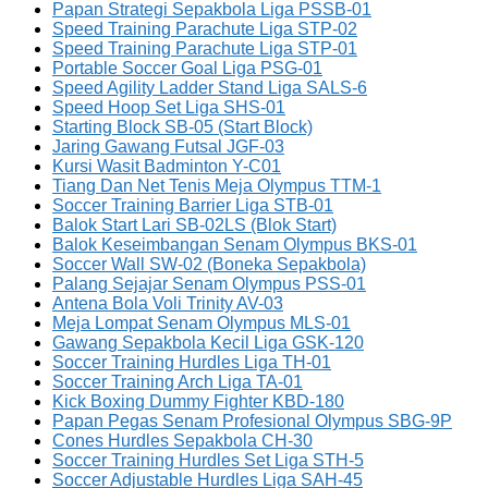
Papan Strategi Sepakbola Liga PSSB-01
Speed Training Parachute Liga STP-02
Speed Training Parachute Liga STP-01
Portable Soccer Goal Liga PSG-01
Speed Agility Ladder Stand Liga SALS-6
Speed Hoop Set Liga SHS-01
Starting Block SB-05 (Start Block)
Jaring Gawang Futsal JGF-03
Kursi Wasit Badminton Y-C01
Tiang Dan Net Tenis Meja Olympus TTM-1
Soccer Training Barrier Liga STB-01
Balok Start Lari SB-02LS (Blok Start)
Balok Keseimbangan Senam Olympus BKS-01
Soccer Wall SW-02 (Boneka Sepakbola)
Palang Sejajar Senam Olympus PSS-01
Antena Bola Voli Trinity AV-03
Meja Lompat Senam Olympus MLS-01
Gawang Sepakbola Kecil Liga GSK-120
Soccer Training Hurdles Liga TH-01
Soccer Training Arch Liga TA-01
Kick Boxing Dummy Fighter KBD-180
Papan Pegas Senam Profesional Olympus SBG-9P
Cones Hurdles Sepakbola CH-30
Soccer Training Hurdles Set Liga STH-5
Soccer Adjustable Hurdles Liga SAH-45