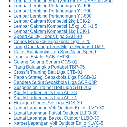
Lempar Lembing 800g 85m Flex 5.0 SAF-MC800
Lempar Lembing Pertandingan YJ-600
Lempar Lembing Pertandingan YJ-700
Lempar Lembing Pertandingan YJ-800
Lempar Cakram Kompetisi 2kg LCK-2
Lempar Cakram Kompetisi 1.5kg LCK-1.5
Lempar Cakram Kompetisi 1kg LCK-1
Speed Agility Hoops Liga SAH-40
Cones Mangkok Sepakbola Liga D-20
Tiang Dan Jaring Tenis Meja Olympus TTM-5
Raket Bulutangkis Top Spin Nano Speed
Tongkat Estafet SAB-YH080
Gelang Gelang Senam GGS-01
Tiang Bulutangkis Portabel TBP-05
Crossfit Training Belt Liga CTB-01
Papan Strategi Sepakbola Liga PSSB-02
Bendera Sudut Sepakbola Liga SCF-03P
Suspension Trainer Belt Liga STB-260
Agility Ladder Drills Liga ALD-8
Agility Ladder Drills Liga ALD-4
Hexagon Cones Set Liga HCS-30
Lantai Lapangan Voli Outdoor Enlio LLVO-30
Lantai Lapangan Futsal Outdoor LLFO-30
Lantai Lapangan Basket Outdoor LLBO-30
Karpet Lapangan Voli Outdoor Enlio KLVO-5