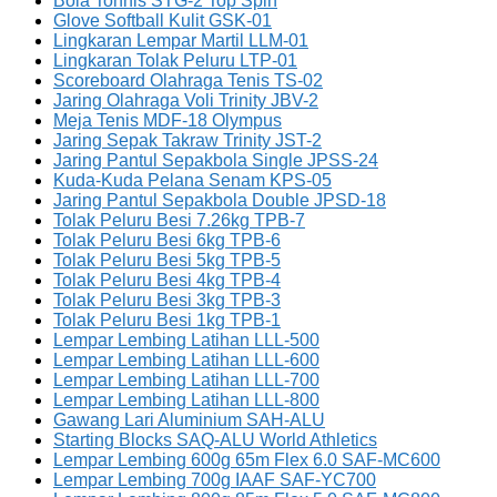
Bola Tonnis STG-2 Top Spin
Glove Softball Kulit GSK-01
Lingkaran Lempar Martil LLM-01
Lingkaran Tolak Peluru LTP-01
Scoreboard Olahraga Tenis TS-02
Jaring Olahraga Voli Trinity JBV-2
Meja Tenis MDF-18 Olympus
Jaring Sepak Takraw Trinity JST-2
Jaring Pantul Sepakbola Single JPSS-24
Kuda-Kuda Pelana Senam KPS-05
Jaring Pantul Sepakbola Double JPSD-18
Tolak Peluru Besi 7.26kg TPB-7
Tolak Peluru Besi 6kg TPB-6
Tolak Peluru Besi 5kg TPB-5
Tolak Peluru Besi 4kg TPB-4
Tolak Peluru Besi 3kg TPB-3
Tolak Peluru Besi 1kg TPB-1
Lempar Lembing Latihan LLL-500
Lempar Lembing Latihan LLL-600
Lempar Lembing Latihan LLL-700
Lempar Lembing Latihan LLL-800
Gawang Lari Aluminium SAH-ALU
Starting Blocks SAQ-ALU World Athletics
Lempar Lembing 600g 65m Flex 6.0 SAF-MC600
Lempar Lembing 700g IAAF SAF-YC700