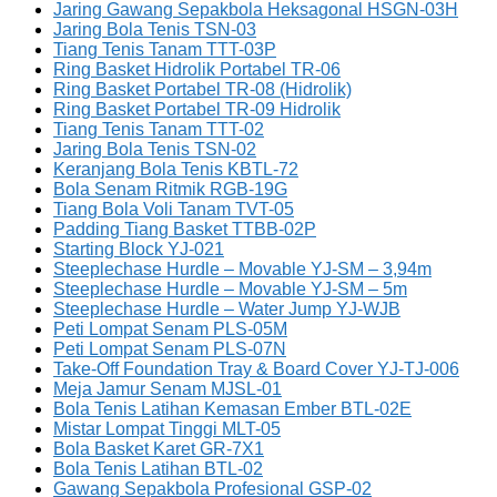
Jaring Gawang Sepakbola Heksagonal HSGN-03H
Jaring Bola Tenis TSN-03
Tiang Tenis Tanam TTT-03P
Ring Basket Hidrolik Portabel TR-06
Ring Basket Portabel TR-08 (Hidrolik)
Ring Basket Portabel TR-09 Hidrolik
Tiang Tenis Tanam TTT-02
Jaring Bola Tenis TSN-02
Keranjang Bola Tenis KBTL-72
Bola Senam Ritmik RGB-19G
Tiang Bola Voli Tanam TVT-05
Padding Tiang Basket TTBB-02P
Starting Block YJ-021
Steeplechase Hurdle – Movable YJ-SM – 3,94m
Steeplechase Hurdle – Movable YJ-SM – 5m
Steeplechase Hurdle – Water Jump YJ-WJB
Peti Lompat Senam PLS-05M
Peti Lompat Senam PLS-07N
Take-Off Foundation Tray & Board Cover YJ-TJ-006
Meja Jamur Senam MJSL-01
Bola Tenis Latihan Kemasan Ember BTL-02E
Mistar Lompat Tinggi MLT-05
Bola Basket Karet GR-7X1
Bola Tenis Latihan BTL-02
Gawang Sepakbola Profesional GSP-02