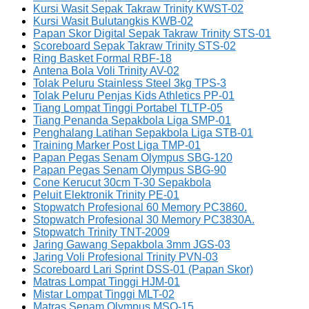
Kursi Wasit Sepak Takraw Trinity KWST-02
Kursi Wasit Bulutangkis KWB-02
Papan Skor Digital Sepak Takraw Trinity STS-01
Scoreboard Sepak Takraw Trinity STS-02
Ring Basket Formal RBF-18
Antena Bola Voli Trinity AV-02
Tolak Peluru Stainless Steel 3kg TPS-3
Tolak Peluru Penjas Kids Athletics PP-01
Tiang Lompat Tinggi Portabel TLTP-05
Tiang Penanda Sepakbola Liga SMP-01
Penghalang Latihan Sepakbola Liga STB-01
Training Marker Post Liga TMP-01
Papan Pegas Senam Olympus SBG-120
Papan Pegas Senam Olympus SBG-90
Cone Kerucut 30cm T-30 Sepakbola
Peluit Elektronik Trinity PE-01
Stopwatch Profesional 60 Memory PC3860.
Stopwatch Profesional 30 Memory PC3830A.
Stopwatch Trinity TNT-2009
Jaring Gawang Sepakbola 3mm JGS-03
Jaring Voli Profesional Trinity PVN-03
Scoreboard Lari Sprint DSS-01 (Papan Skor)
Matras Lompat Tinggi HJM-01
Mistar Lompat Tinggi MLT-02
Matras Senam Olympus MSO-15