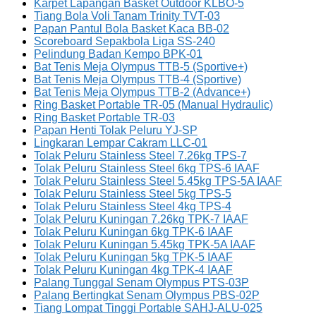
Karpet Lapangan Basket Outdoor KLBO-5
Tiang Bola Voli Tanam Trinity TVT-03
Papan Pantul Bola Basket Kaca BB-02
Scoreboard Sepakbola Liga SS-240
Pelindung Badan Kempo BPK-01
Bat Tenis Meja Olympus TTB-5 (Sportive+)
Bat Tenis Meja Olympus TTB-4 (Sportive)
Bat Tenis Meja Olympus TTB-2 (Advance+)
Ring Basket Portable TR-05 (Manual Hydraulic)
Ring Basket Portable TR-03
Papan Henti Tolak Peluru YJ-SP
Lingkaran Lempar Cakram LLC-01
Tolak Peluru Stainless Steel 7.26kg TPS-7
Tolak Peluru Stainless Steel 6kg TPS-6 IAAF
Tolak Peluru Stainless Steel 5.45kg TPS-5A IAAF
Tolak Peluru Stainless Steel 5kg TPS-5
Tolak Peluru Stainless Steel 4kg TPS-4
Tolak Peluru Kuningan 7.26kg TPK-7 IAAF
Tolak Peluru Kuningan 6kg TPK-6 IAAF
Tolak Peluru Kuningan 5.45kg TPK-5A IAAF
Tolak Peluru Kuningan 5kg TPK-5 IAAF
Tolak Peluru Kuningan 4kg TPK-4 IAAF
Palang Tunggal Senam Olympus PTS-03P
Palang Bertingkat Senam Olympus PBS-02P
Tiang Lompat Tinggi Portable SAHJ-ALU-025