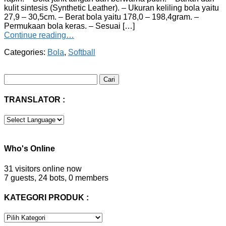
kulit sintesis (Synthetic Leather). – Ukuran keliling bola yaitu
27,9 – 30,5cm. – Berat bola yaitu 178,0 – 198,4gram. –
Permukaan bola keras. – Sesuai […]
Continue reading…
Categories:
Bola
,
Softball
Cari
untuk:
TRANSLATOR :
Who's Online
31 visitors online now
7 guests,
24 bots,
0 members
KATEGORI PRODUK :
KATEGORI
PRODUK