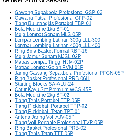
ARTIKEL ALAT OLAHRAGA :
Gawang Sepakbola Profesional GSP-03
Gawang Futsal Profesional GFP-02
Tiang Bulutangkis Portabel TBP-01
Bola Medicine 1kg BT-01
Meja Lompat Senam MLS-05P
Lempar Lembing Latihan 300g LLL-300
Lempar Lembing Latihan 400g LLL-400
Ring Bola Basket Formal RBF-16
Meja Jamur Senam MJSL-02P
Matras Lompat Tinggi HJM-02P
Matras Lompat Galah PVM-01P
Jaring Gawang Sepakbola Profesional PFGN-05P
Ring Basket Profesional PRB-06H
Starting Blocks SA-ALU-24
Catur Kayu Set Premium WCS-45P
Bola Medicine 2kg BT-02
Tiang Tenis Portabel TTP-05P
Tiang Pickleball Portabel TPP-02
Tiang Pickleball Tetap TPT-01
Antena Jaring Voli AJV-05P
Tiang Voli Portable Profesional TVP-05P
Ring Basket Profesional PRB-02
Tiang Tenis Tetap TTT-05P