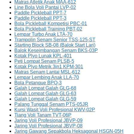
Matras Atletik Anak MAA-612
Line Bola Voli Pantai LVP-02
Paddle Pickleball PPT-7
Paddle Pickleball PPT-3
Bola Pickleball Kompetisi PBC-01
Bola Pickleball Training PBT-02
Lempar Turbo Anak LTA-70
Trampolin Senam Senior TSS-125-ST
Starting Block SB-08 (Balok Start Lari)
Balok Keseimbangan Senam BKS-03P
Kotak Plyo Lunak KPL-401
Peti Lompat Senam PLSB-5
Kotak Plyo Metrik 3in1 KPM-301
Matras Senam Lantai MSL-612
Lempar Lembing Anak LLA-70
Bola Petanque BPQ-3
Galah Lompat Galah GLG-68
Galah Lompat Galah GLG-63
Galah Lompat Galah GLG-59
Palang Tunggal Senam PTS-05JR
Kursi Wasit Voli Profesional KWV-02P
Tiang Voli Tanam TVT-06P
Jaring Voli Profesional JBVP-09
Jaring Voli Profesional JBVP-08
Jaring Gawang Sepakbola Heksagonal HSGN-05H