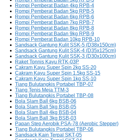
Rompi Pemberat Badan 4kg RPB-4
Rompi Pemberat Badan 5kg RPB-5
Rompi Pemberat Badan 6kg RPB-6
Rompi Pemberat Badan 7kg RPB-7
Rompi Pemberat Badan 8kg RPB-8
Rompi Pemberat Badan 9kg RPB-9
Rompi Pemberat Badan 10kg RPB-10
Sandsack Gantung Kulit SSK-5 (D38x150cm)
Sandsack Gantung Kulit SSK-4 (D35x125cm)
Sandsack Gantung Kulit SSK-3 (D30x100cm)
Raket Tonnis Kayu RTK-03P
Cakram Kayu Super Spin 2kg SS-20
Cakram Kayu Super Spin 1.5kg SS-15
Cakram Kayu Super Spin 1kg SS-10
Tiang Bulutangkis Portabel TBP-07
Tiang Tenis Meja TTM-3
Tiang Bulutangkis Portabel TBP-08
Bola Slam Ball 6kg BSB-06
Bola Slam Ball 5kg BSB-05
Bola Slam Ball 4kg BSB-04
Bola Slam Ball 3kg BSB-03
Papan Step Aerobik PSA-78 (Aerobic Stepper)
Tiang Bulutangkis Portabel TBP-06
Sandsack Kain Terpal SKT-05