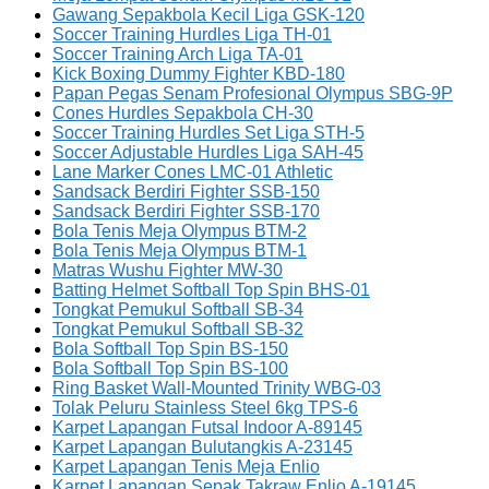
Gawang Sepakbola Kecil Liga GSK-120
Soccer Training Hurdles Liga TH-01
Soccer Training Arch Liga TA-01
Kick Boxing Dummy Fighter KBD-180
Papan Pegas Senam Profesional Olympus SBG-9P
Cones Hurdles Sepakbola CH-30
Soccer Training Hurdles Set Liga STH-5
Soccer Adjustable Hurdles Liga SAH-45
Lane Marker Cones LMC-01 Athletic
Sandsack Berdiri Fighter SSB-150
Sandsack Berdiri Fighter SSB-170
Bola Tenis Meja Olympus BTM-2
Bola Tenis Meja Olympus BTM-1
Matras Wushu Fighter MW-30
Batting Helmet Softball Top Spin BHS-01
Tongkat Pemukul Softball SB-34
Tongkat Pemukul Softball SB-32
Bola Softball Top Spin BS-150
Bola Softball Top Spin BS-100
Ring Basket Wall-Mounted Trinity WBG-03
Tolak Peluru Stainless Steel 6kg TPS-6
Karpet Lapangan Futsal Indoor A-89145
Karpet Lapangan Bulutangkis A-23145
Karpet Lapangan Tenis Meja Enlio
Karpet Lapangan Sepak Takraw Enlio A-19145