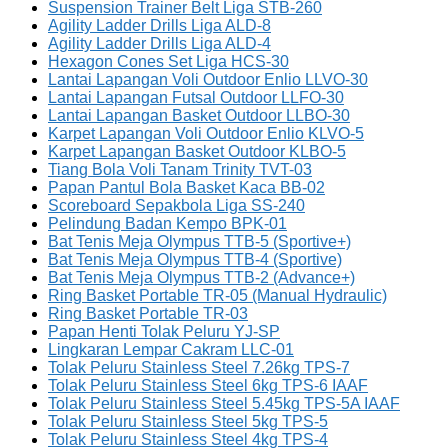
Suspension Trainer Belt Liga STB-260
Agility Ladder Drills Liga ALD-8
Agility Ladder Drills Liga ALD-4
Hexagon Cones Set Liga HCS-30
Lantai Lapangan Voli Outdoor Enlio LLVO-30
Lantai Lapangan Futsal Outdoor LLFO-30
Lantai Lapangan Basket Outdoor LLBO-30
Karpet Lapangan Voli Outdoor Enlio KLVO-5
Karpet Lapangan Basket Outdoor KLBO-5
Tiang Bola Voli Tanam Trinity TVT-03
Papan Pantul Bola Basket Kaca BB-02
Scoreboard Sepakbola Liga SS-240
Pelindung Badan Kempo BPK-01
Bat Tenis Meja Olympus TTB-5 (Sportive+)
Bat Tenis Meja Olympus TTB-4 (Sportive)
Bat Tenis Meja Olympus TTB-2 (Advance+)
Ring Basket Portable TR-05 (Manual Hydraulic)
Ring Basket Portable TR-03
Papan Henti Tolak Peluru YJ-SP
Lingkaran Lempar Cakram LLC-01
Tolak Peluru Stainless Steel 7.26kg TPS-7
Tolak Peluru Stainless Steel 6kg TPS-6 IAAF
Tolak Peluru Stainless Steel 5.45kg TPS-5A IAAF
Tolak Peluru Stainless Steel 5kg TPS-5
Tolak Peluru Stainless Steel 4kg TPS-4