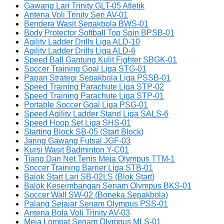
Gawang Lari Trinity GLT-05 Atletik
Antena Voli Trinity Seri AV-01
Bendera Wasit Sepakbola BWS-01
Body Protector Softball Top Spin BPSB-01
Agility Ladder Drills Liga ALD-10
Agility Ladder Drills Liga ALD-6
Speed Ball Gantung Kulit Fighter SBGK-01
Soccer Training Goal Liga STG-01
Papan Strategi Sepakbola Liga PSSB-01
Speed Training Parachute Liga STP-02
Speed Training Parachute Liga STP-01
Portable Soccer Goal Liga PSG-01
Speed Agility Ladder Stand Liga SALS-6
Speed Hoop Set Liga SHS-01
Starting Block SB-05 (Start Block)
Jaring Gawang Futsal JGF-03
Kursi Wasit Badminton Y-C01
Tiang Dan Net Tenis Meja Olympus TTM-1
Soccer Training Barrier Liga STB-01
Balok Start Lari SB-02LS (Blok Start)
Balok Keseimbangan Senam Olympus BKS-01
Soccer Wall SW-02 (Boneka Sepakbola)
Palang Sejajar Senam Olympus PSS-01
Antena Bola Voli Trinity AV-03
Meja Lompat Senam Olympus MLS-01