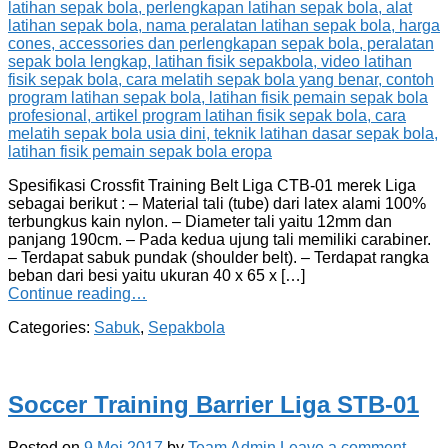
Spesifikasi Crossfit Training Belt Liga CTB-01 merek Liga
sebagai berikut : – Material tali (tube) dari latex alami 100%
terbungkus kain nylon. – Diameter tali yaitu 12mm dan
panjang 190cm. – Pada kedua ujung tali memiliki carabiner.
– Terdapat sabuk pundak (shoulder belt). – Terdapat rangka
beban dari besi yaitu ukuran 40 x 65 x […]
Continue reading…
Categories:
Sabuk
,
Sepakbola
Soccer Training Barrier Liga STB-01
Posted on
9 Mei 2017
by
Team Admin
Leave a comment