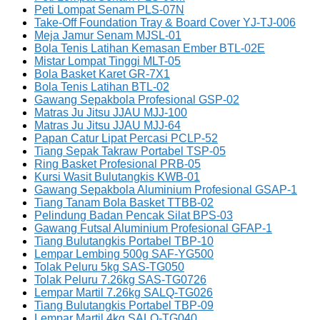
Peti Lompat Senam PLS-07N
Take-Off Foundation Tray & Board Cover YJ-TJ-006
Meja Jamur Senam MJSL-01
Bola Tenis Latihan Kemasan Ember BTL-02E
Mistar Lompat Tinggi MLT-05
Bola Basket Karet GR-7X1
Bola Tenis Latihan BTL-02
Gawang Sepakbola Profesional GSP-02
Matras Ju Jitsu JJAU MJJ-100
Matras Ju Jitsu JJAU MJJ-64
Papan Catur Lipat Percasi PCLP-52
Tiang Sepak Takraw Portabel TSP-05
Ring Basket Profesional PRB-05
Kursi Wasit Bulutangkis KWB-01
Gawang Sepakbola Aluminium Profesional GSAP-1
Tiang Tanam Bola Basket TTBB-02
Pelindung Badan Pencak Silat BPS-03
Gawang Futsal Aluminium Profesional GFAP-1
Tiang Bulutangkis Portabel TBP-10
Lempar Lembing 500g SAF-YG500
Tolak Peluru 5kg SAS-TG050
Tolak Peluru 7.26kg SAS-TG0726
Lempar Martil 7.26kg SALQ-TG026
Tiang Bulutangkis Portabel TBP-09
Lempar Martil 4kg SALQ-TG040