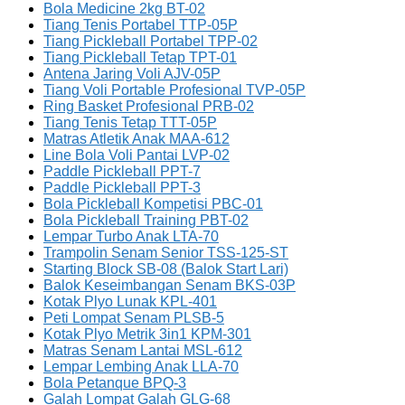
Bola Medicine 2kg BT-02
Tiang Tenis Portabel TTP-05P
Tiang Pickleball Portabel TPP-02
Tiang Pickleball Tetap TPT-01
Antena Jaring Voli AJV-05P
Tiang Voli Portable Profesional TVP-05P
Ring Basket Profesional PRB-02
Tiang Tenis Tetap TTT-05P
Matras Atletik Anak MAA-612
Line Bola Voli Pantai LVP-02
Paddle Pickleball PPT-7
Paddle Pickleball PPT-3
Bola Pickleball Kompetisi PBC-01
Bola Pickleball Training PBT-02
Lempar Turbo Anak LTA-70
Trampolin Senam Senior TSS-125-ST
Starting Block SB-08 (Balok Start Lari)
Balok Keseimbangan Senam BKS-03P
Kotak Plyo Lunak KPL-401
Peti Lompat Senam PLSB-5
Kotak Plyo Metrik 3in1 KPM-301
Matras Senam Lantai MSL-612
Lempar Lembing Anak LLA-70
Bola Petanque BPQ-3
Galah Lompat Galah GLG-68