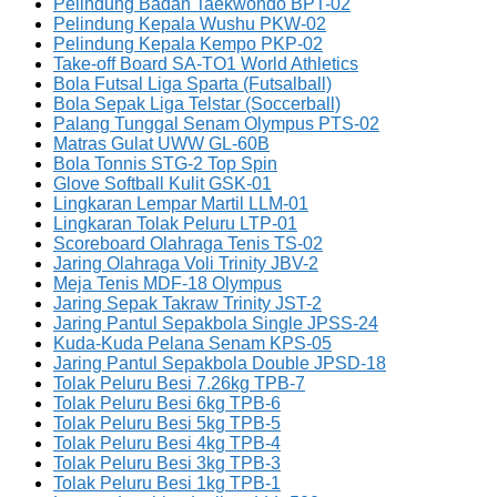
Pelindung Badan Taekwondo BPT-02
Pelindung Kepala Wushu PKW-02
Pelindung Kepala Kempo PKP-02
Take-off Board SA-TO1 World Athletics
Bola Futsal Liga Sparta (Futsalball)
Bola Sepak Liga Telstar (Soccerball)
Palang Tunggal Senam Olympus PTS-02
Matras Gulat UWW GL-60B
Bola Tonnis STG-2 Top Spin
Glove Softball Kulit GSK-01
Lingkaran Lempar Martil LLM-01
Lingkaran Tolak Peluru LTP-01
Scoreboard Olahraga Tenis TS-02
Jaring Olahraga Voli Trinity JBV-2
Meja Tenis MDF-18 Olympus
Jaring Sepak Takraw Trinity JST-2
Jaring Pantul Sepakbola Single JPSS-24
Kuda-Kuda Pelana Senam KPS-05
Jaring Pantul Sepakbola Double JPSD-18
Tolak Peluru Besi 7.26kg TPB-7
Tolak Peluru Besi 6kg TPB-6
Tolak Peluru Besi 5kg TPB-5
Tolak Peluru Besi 4kg TPB-4
Tolak Peluru Besi 3kg TPB-3
Tolak Peluru Besi 1kg TPB-1