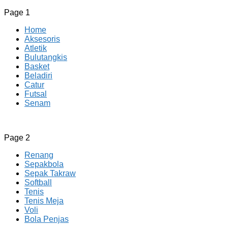
Page 1
Home
Aksesoris
Atletik
Bulutangkis
Basket
Beladiri
Catur
Futsal
Senam
CV JAYA BERSAMA Co Id
Menyediakan Semua Perlengkapan Olahraga Yang
Page 2
Lengkap, Berkualitas Dengan Harga Yang Murah
Renang
Sepakbola
Sepak Takraw
Softball
Tenis
Tenis Meja
Voli
Bola Penjas