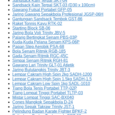
Sandsack Kain Terpal SKT-04
Sandsack Kain Terpal SKT-03 (D30 x 100cm)
Gawang Futsal Portabel GFP-05
Jaring Gawang Sepakbola Profesional JGSP-06H
Gantungan Sandsack Tembok GST-86
Raket Tonnis Kayu RTK-02
Starting Block SB-06
Jaring Bola Voli Trinity JBV-5
Palang Bertingkat Senam PBS-03P
Kuda-Kuda Pelana Senam KPS-06P
Papan Step Aerobik PSA-68
Bola Senam Ritmik RGB-185
Gada Senam Ritmik RGC-45C
Simpai Senam Ritmik RGH-81
Gawang Lari Trinity GLT-01 Atletik
Jaring Bulutangkis Trinity JBT-3
Lempar Cakram High Spin 2kg SADH-1200
Lempar Cakram High Spin 1.5kg SADH-1.5
Lempar Cakram Low Spin 1kg SADL-1010
Tiang Bola Tenis Portabel TTP-02P
Tiang Lompat Tinggi Portabel TLTP-03
Mistar Lompat Tinggi SAC-BX040
Cones Mangkok Sepakbola D-24
Jaring Sepak Takraw Trinity JST-1
Pelindung Badan Karate Fighter BPKF-2