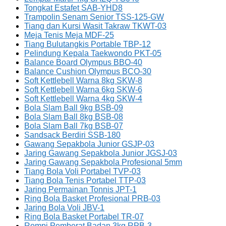
Tongkat Estafet SAB-YHD8
Trampolin Senam Senior TSS-125-GW
Tiang dan Kursi Wasit Takraw TKWT-03
Meja Tenis Meja MDF-25
Tiang Bulutangkis Portable TBP-12
Pelindung Kepala Taekwondo PKT-05
Balance Board Olympus BBO-40
Balance Cushion Olympus BCO-30
Soft Kettlebell Warna 8kg SKW-8
Soft Kettlebell Warna 6kg SKW-6
Soft Kettlebell Warna 4kg SKW-4
Bola Slam Ball 9kg BSB-09
Bola Slam Ball 8kg BSB-08
Bola Slam Ball 7kg BSB-07
Sandsack Berdiri SSB-180
Gawang Sepakbola Junior GSJP-03
Jaring Gawang Sepakbola Junior JGSJ-03
Jaring Gawang Sepakbola Profesional 5mm
Tiang Bola Voli Portabel TVP-03
Tiang Bola Tenis Portabel TTP-03
Jaring Permainan Tonnis JPT-1
Ring Bola Basket Profesional PRB-03
Jaring Bola Voli JBV-1
Ring Bola Basket Portabel TR-07
Rompi Pemberat Badan 3kg RPB-3