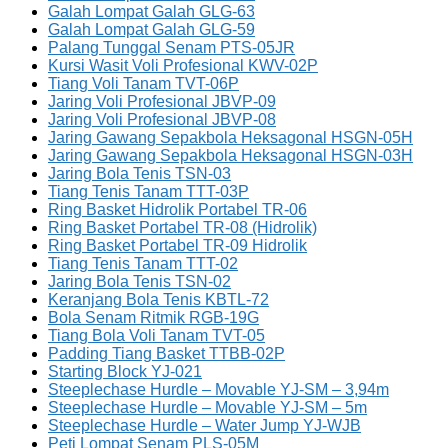
Galah Lompat Galah GLG-63
Galah Lompat Galah GLG-59
Palang Tunggal Senam PTS-05JR
Kursi Wasit Voli Profesional KWV-02P
Tiang Voli Tanam TVT-06P
Jaring Voli Profesional JBVP-09
Jaring Voli Profesional JBVP-08
Jaring Gawang Sepakbola Heksagonal HSGN-05H
Jaring Gawang Sepakbola Heksagonal HSGN-03H
Jaring Bola Tenis TSN-03
Tiang Tenis Tanam TTT-03P
Ring Basket Hidrolik Portabel TR-06
Ring Basket Portabel TR-08 (Hidrolik)
Ring Basket Portabel TR-09 Hidrolik
Tiang Tenis Tanam TTT-02
Jaring Bola Tenis TSN-02
Keranjang Bola Tenis KBTL-72
Bola Senam Ritmik RGB-19G
Tiang Bola Voli Tanam TVT-05
Padding Tiang Basket TTBB-02P
Starting Block YJ-021
Steeplechase Hurdle – Movable YJ-SM – 3,94m
Steeplechase Hurdle – Movable YJ-SM – 5m
Steeplechase Hurdle – Water Jump YJ-WJB
Peti Lompat Senam PLS-05M