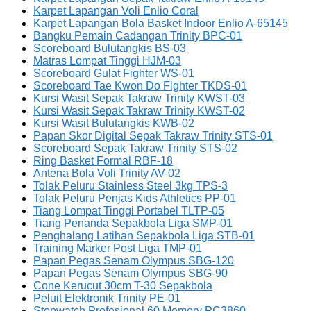
Karpet Lapangan Voli Enlio Coral
Karpet Lapangan Bola Basket Indoor Enlio A-65145
Bangku Pemain Cadangan Trinity BPC-01
Scoreboard Bulutangkis BS-03
Matras Lompat Tinggi HJM-03
Scoreboard Gulat Fighter WS-01
Scoreboard Tae Kwon Do Fighter TKDS-01
Kursi Wasit Sepak Takraw Trinity KWST-03
Kursi Wasit Sepak Takraw Trinity KWST-02
Kursi Wasit Bulutangkis KWB-02
Papan Skor Digital Sepak Takraw Trinity STS-01
Scoreboard Sepak Takraw Trinity STS-02
Ring Basket Formal RBF-18
Antena Bola Voli Trinity AV-02
Tolak Peluru Stainless Steel 3kg TPS-3
Tolak Peluru Penjas Kids Athletics PP-01
Tiang Lompat Tinggi Portabel TLTP-05
Tiang Penanda Sepakbola Liga SMP-01
Penghalang Latihan Sepakbola Liga STB-01
Training Marker Post Liga TMP-01
Papan Pegas Senam Olympus SBG-120
Papan Pegas Senam Olympus SBG-90
Cone Kerucut 30cm T-30 Sepakbola
Peluit Elektronik Trinity PE-01
Stopwatch Profesional 60 Memory PC3860.