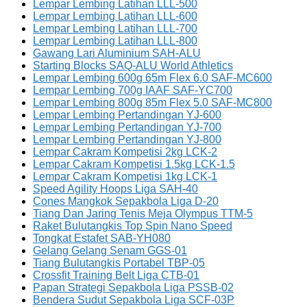
Lempar Lembing Latihan LLL-500
Lempar Lembing Latihan LLL-600
Lempar Lembing Latihan LLL-700
Lempar Lembing Latihan LLL-800
Gawang Lari Aluminium SAH-ALU
Starting Blocks SAQ-ALU World Athletics
Lempar Lembing 600g 65m Flex 6.0 SAF-MC600
Lempar Lembing 700g IAAF SAF-YC700
Lempar Lembing 800g 85m Flex 5.0 SAF-MC800
Lempar Lembing Pertandingan YJ-600
Lempar Lembing Pertandingan YJ-700
Lempar Lembing Pertandingan YJ-800
Lempar Cakram Kompetisi 2kg LCK-2
Lempar Cakram Kompetisi 1.5kg LCK-1.5
Lempar Cakram Kompetisi 1kg LCK-1
Speed Agility Hoops Liga SAH-40
Cones Mangkok Sepakbola Liga D-20
Tiang Dan Jaring Tenis Meja Olympus TTM-5
Raket Bulutangkis Top Spin Nano Speed
Tongkat Estafet SAB-YH080
Gelang Gelang Senam GGS-01
Tiang Bulutangkis Portabel TBP-05
Crossfit Training Belt Liga CTB-01
Papan Strategi Sepakbola Liga PSSB-02
Bendera Sudut Sepakbola Liga SCF-03P