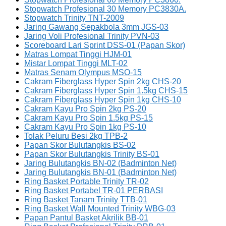
Stopwatch Profesional 30 Memory PC3830A.
Stopwatch Trinity TNT-2009
Jaring Gawang Sepakbola 3mm JGS-03
Jaring Voli Profesional Trinity PVN-03
Scoreboard Lari Sprint DSS-01 (Papan Skor)
Matras Lompat Tinggi HJM-01
Mistar Lompat Tinggi MLT-02
Matras Senam Olympus MSO-15
Cakram Fiberglass Hyper Spin 2kg CHS-20
Cakram Fiberglass Hyper Spin 1.5kg CHS-15
Cakram Fiberglass Hyper Spin 1kg CHS-10
Cakram Kayu Pro Spin 2kg PS-20
Cakram Kayu Pro Spin 1.5kg PS-15
Cakram Kayu Pro Spin 1kg PS-10
Tolak Peluru Besi 2kg TPB-2
Papan Skor Bulutangkis BS-02
Papan Skor Bulutangkis Trinity BS-01
Jaring Bulutangkis BN-02 (Badminton Net)
Jaring Bulutangkis BN-01 (Badminton Net)
Ring Basket Portable Trinity TR-02
Ring Basket Portabel TR-01 PERBASI
Ring Basket Tanam Trinity TTB-01
Ring Basket Wall Mounted Trinity WBG-03
Papan Pantul Basket Akrilik BB-01