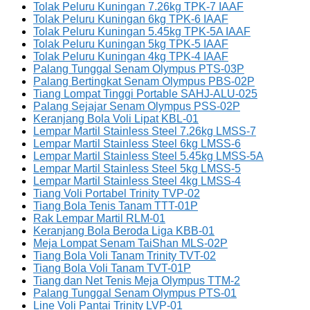
Tolak Peluru Kuningan 7.26kg TPK-7 IAAF
Tolak Peluru Kuningan 6kg TPK-6 IAAF
Tolak Peluru Kuningan 5.45kg TPK-5A IAAF
Tolak Peluru Kuningan 5kg TPK-5 IAAF
Tolak Peluru Kuningan 4kg TPK-4 IAAF
Palang Tunggal Senam Olympus PTS-03P
Palang Bertingkat Senam Olympus PBS-02P
Tiang Lompat Tinggi Portable SAHJ-ALU-025
Palang Sejajar Senam Olympus PSS-02P
Keranjang Bola Voli Lipat KBL-01
Lempar Martil Stainless Steel 7.26kg LMSS-7
Lempar Martil Stainless Steel 6kg LMSS-6
Lempar Martil Stainless Steel 5.45kg LMSS-5A
Lempar Martil Stainless Steel 5kg LMSS-5
Lempar Martil Stainless Steel 4kg LMSS-4
Tiang Voli Portabel Trinity TVP-02
Tiang Bola Tenis Tanam TTT-01P
Rak Lempar Martil RLM-01
Keranjang Bola Beroda Liga KBB-01
Meja Lompat Senam TaiShan MLS-02P
Tiang Bola Voli Tanam Trinity TVT-02
Tiang Bola Voli Tanam TVT-01P
Tiang dan Net Tenis Meja Olympus TTM-2
Palang Tunggal Senam Olympus PTS-01
Line Voli Pantai Trinity LVP-01