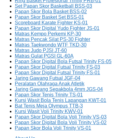
Ring Basket Profesional Trinity PRB-01
Set Papan Skor Basketball BSS-03
Papan Skor Bola Basket BSS-02
Papan Skor Basket Set BSS-01
Scoreboard Karate Fighter KS-01
Papan Skor Digital Yudo Fighter JS-01
Matras Kempo Perkemi KP-30
Matras Pencak Silat PS-30 Fighter
Matras Taekwondo WTF TKD-30
Matras Judo PJSI JT-60
Matras Gulat PGSI GL-60A
Papan Skor Digital Bola Futsal Trinity FS-05
Papan Skor Digital Futsal Trinity FS-03
Papan Skor Digital Futsal Trinity FS-01
Jaring Gawang Futsal JGF-04
Peralatan Olahraga Anak Atletik
Jaring Gawang Sepakbola 4mm JGS-04
Papan Skor Tenis Trinity TS-01
Kursi Wasit Bola Tenis Lapangan KWT-01
Bat Tenis Meja Olympus TTB-3
Kursi Wasit Voli Trinity KWV-01
Papan Skor Digital Bola Voli Trinity VS-03
Papan Skor Digital Bola Voli Trinity VS-02
Papan Skor Bola Voli Trinity VS-01