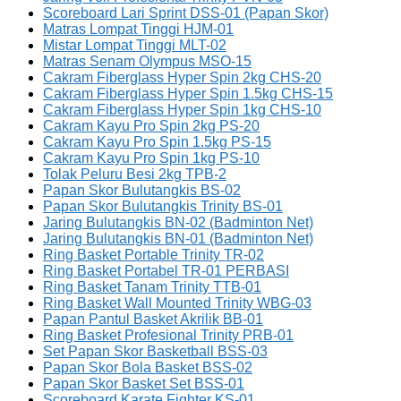
Scoreboard Lari Sprint DSS-01 (Papan Skor)
Matras Lompat Tinggi HJM-01
Mistar Lompat Tinggi MLT-02
Matras Senam Olympus MSO-15
Cakram Fiberglass Hyper Spin 2kg CHS-20
Cakram Fiberglass Hyper Spin 1.5kg CHS-15
Cakram Fiberglass Hyper Spin 1kg CHS-10
Cakram Kayu Pro Spin 2kg PS-20
Cakram Kayu Pro Spin 1.5kg PS-15
Cakram Kayu Pro Spin 1kg PS-10
Tolak Peluru Besi 2kg TPB-2
Papan Skor Bulutangkis BS-02
Papan Skor Bulutangkis Trinity BS-01
Jaring Bulutangkis BN-02 (Badminton Net)
Jaring Bulutangkis BN-01 (Badminton Net)
Ring Basket Portable Trinity TR-02
Ring Basket Portabel TR-01 PERBASI
Ring Basket Tanam Trinity TTB-01
Ring Basket Wall Mounted Trinity WBG-03
Papan Pantul Basket Akrilik BB-01
Ring Basket Profesional Trinity PRB-01
Set Papan Skor Basketball BSS-03
Papan Skor Bola Basket BSS-02
Papan Skor Basket Set BSS-01
Scoreboard Karate Fighter KS-01