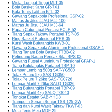
Mistar Lompat Tinggi MLT-05
Bola Basket Karet GR-7X1
Bola Tenis Latihan BTL-02
Gawang Sepakbola Profesional GSP-02
Matras Ju Jitsu JJAU MJJ-100
Matras Ju Jitsu JJAU MJJ-64
Papan Catur Lipat Percasi PCLP-52
Tiang Sepak Takraw Portabel TSP-05
Ring Basket Profesional PRB-05
Kursi Wasit Bulutangkis KWB-01
Gawang Sepakbola Aluminium Profesional GSAP-1
Tiang Tanam Bola Basket TTBB-02
Pelindung Badan Pencak Silat BPS-03
Gawang Futsal Aluminium Profesional GFAP-1
Tiang Bulutangkis Portabel TBP-10
Lempar Lembing 500g SAF-YG500
Tolak Peluru 5kg SAS-TG050
Tolak Peluru 7.26kg SAS-TG0726
Lempar Martil 7.26kg SALQ-TG026
Tiang Bulutangkis Portabel TBP-09
Lempar Martil 4kg SALQ-TG040
Tongkat Estafet SAB-YHD8
Trampolin Senam Senior TSS-125-GW
Tiang dan Kursi Wasit Takraw TKWT-03
Meja Tenis Meja MDF-25