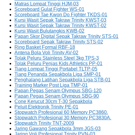
Matras Lompat Tinggi HJM-03
Scoreboard Gulat Fighter WS-01
Scoreboard Tae Kwon Do Fighter TKDS-01
Kursi Wasit Sepak Takraw Trinity KWST-03
Kursi Wasit Sepak Takraw Trinity KWST-02
Kursi Wasit Bulutangkis KWB-02
Papan Skor Digital Sepak Takraw Trinity STS-01
Scoreboard Sepak Takraw Trinity STS-02
Ring Basket Formal RBF-18
Antena Bola Voli Trinity AV-02
Tolak Peluru Stainless Steel 3kg TPS-3
Tolak Peluru Penjas Kids Athletics PP-01
Tiang Lompat Tinggi Portabel TLTP-05
Tiang Penanda Sepakbola Liga SMP-01
Penghalang Latihan Sepakbola Liga STB-01
Training Marker Post Liga TMP-01
Papan Pegas Senam Olympus SBG-120
Papan Pegas Senam Olympus SBG-90
Cone Kerucut 30cm T-30 Sepakbola
Peluit Elektronik Trinity PE-01
Stopwatch Profesional 60 Memory PC3860.
Stopwatch Profesional 30 Memory PC3830A.
Stopwatch Trinity TNT-2009
Jaring Gawang Sepakbola 3mm JGS-03
Jaring Voli Profesional Trinity PVN-03