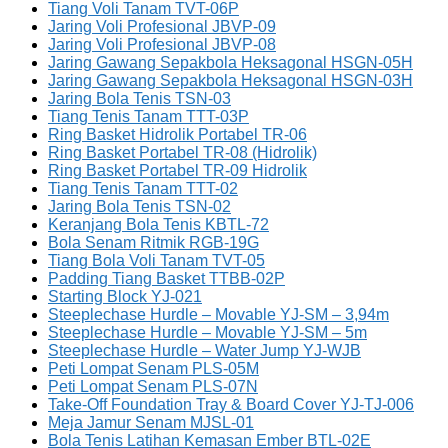
Tiang Voli Tanam TVT-06P
Jaring Voli Profesional JBVP-09
Jaring Voli Profesional JBVP-08
Jaring Gawang Sepakbola Heksagonal HSGN-05H
Jaring Gawang Sepakbola Heksagonal HSGN-03H
Jaring Bola Tenis TSN-03
Tiang Tenis Tanam TTT-03P
Ring Basket Hidrolik Portabel TR-06
Ring Basket Portabel TR-08 (Hidrolik)
Ring Basket Portabel TR-09 Hidrolik
Tiang Tenis Tanam TTT-02
Jaring Bola Tenis TSN-02
Keranjang Bola Tenis KBTL-72
Bola Senam Ritmik RGB-19G
Tiang Bola Voli Tanam TVT-05
Padding Tiang Basket TTBB-02P
Starting Block YJ-021
Steeplechase Hurdle – Movable YJ-SM – 3,94m
Steeplechase Hurdle – Movable YJ-SM – 5m
Steeplechase Hurdle – Water Jump YJ-WJB
Peti Lompat Senam PLS-05M
Peti Lompat Senam PLS-07N
Take-Off Foundation Tray & Board Cover YJ-TJ-006
Meja Jamur Senam MJSL-01
Bola Tenis Latihan Kemasan Ember BTL-02E