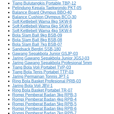
Tiang Bulutangkis Portable TBP-12
Pelindung Kepala Taekwondo PKT-05
Balance Board Olympus BBO-40
Balance Cushion Olympus BCO-30
Soft Kettlebell Warna 8kg SKW-8
Soft Kettlebell Warna 6kg SKW-6
Soft Kettlebell Warna 4kg SKW-4
Bola Slam Ball 9kg BSB-09
Bola Slam Ball 8kg BSB-08
Bola Slam Ball 7kg BSB-07
Sandsack Berdiri SSB-180
Gawang Sepakbola Junior GSJP-03
Jaring Gawang Sepakbola Junior JGSJ-03
Jaring Gawang Sepakbola Profesional 5mm
Tiang Bola Voli Portabel TVP-03
Tiang Bola Tenis Portabel TTP-03
Jaring Permainan Tonnis JPT-1
Ring Bola Basket Profesional PRB-03
Jaring Bola Voli JBV-1
Ring Bola Basket Portabel TR-07
Rompi Pemberat Badan 3kg RPB-3
Rompi Pemberat Badan 4kg RPB-4
Rompi Pemberat Badan 5kg RPB-5
Rompi Pemberat Badan 6kg RPB-6
Rompi Pemberat Badan 7kg RPB-7