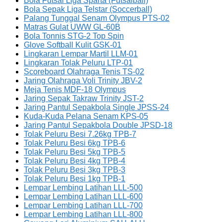
Bola Futsal Liga Sparta (Futsalball)
Bola Sepak Liga Telstar (Soccerball)
Palang Tunggal Senam Olympus PTS-02
Matras Gulat UWW GL-60B
Bola Tonnis STG-2 Top Spin
Glove Softball Kulit GSK-01
Lingkaran Lempar Martil LLM-01
Lingkaran Tolak Peluru LTP-01
Scoreboard Olahraga Tenis TS-02
Jaring Olahraga Voli Trinity JBV-2
Meja Tenis MDF-18 Olympus
Jaring Sepak Takraw Trinity JST-2
Jaring Pantul Sepakbola Single JPSS-24
Kuda-Kuda Pelana Senam KPS-05
Jaring Pantul Sepakbola Double JPSD-18
Tolak Peluru Besi 7.26kg TPB-7
Tolak Peluru Besi 6kg TPB-6
Tolak Peluru Besi 5kg TPB-5
Tolak Peluru Besi 4kg TPB-4
Tolak Peluru Besi 3kg TPB-3
Tolak Peluru Besi 1kg TPB-1
Lempar Lembing Latihan LLL-500
Lempar Lembing Latihan LLL-600
Lempar Lembing Latihan LLL-700
Lempar Lembing Latihan LLL-800