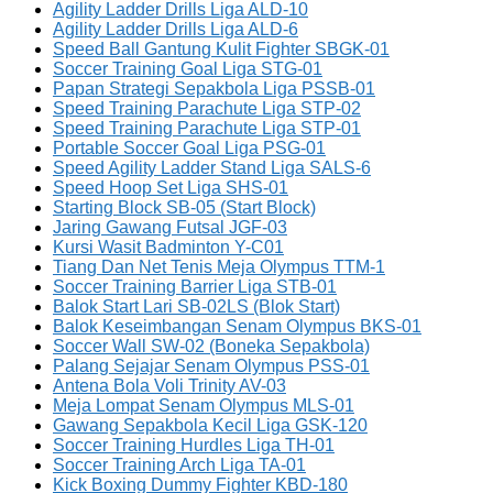
Agility Ladder Drills Liga ALD-10
Agility Ladder Drills Liga ALD-6
Speed Ball Gantung Kulit Fighter SBGK-01
Soccer Training Goal Liga STG-01
Papan Strategi Sepakbola Liga PSSB-01
Speed Training Parachute Liga STP-02
Speed Training Parachute Liga STP-01
Portable Soccer Goal Liga PSG-01
Speed Agility Ladder Stand Liga SALS-6
Speed Hoop Set Liga SHS-01
Starting Block SB-05 (Start Block)
Jaring Gawang Futsal JGF-03
Kursi Wasit Badminton Y-C01
Tiang Dan Net Tenis Meja Olympus TTM-1
Soccer Training Barrier Liga STB-01
Balok Start Lari SB-02LS (Blok Start)
Balok Keseimbangan Senam Olympus BKS-01
Soccer Wall SW-02 (Boneka Sepakbola)
Palang Sejajar Senam Olympus PSS-01
Antena Bola Voli Trinity AV-03
Meja Lompat Senam Olympus MLS-01
Gawang Sepakbola Kecil Liga GSK-120
Soccer Training Hurdles Liga TH-01
Soccer Training Arch Liga TA-01
Kick Boxing Dummy Fighter KBD-180