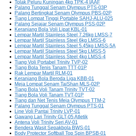
Tolak Peluru Kuningan 4kg TPK-4 IAAF
Palang Tunggal Senam Olympus PTS-03P
Palang Bertingkat Senam Olympus PBS-02P
Tiang Lompat Tinggi Portable SAHJ-ALU-025
Palang Sejajar Senam Olympus PSS-02P
Keranjang Bola Voli Lipat KBL-01
Lempar Martil Stainless Steel 7.26kg LMSS-7
Lempar Martil Stainless Steel 6kg LMSS-6
Lempar Martil Stainless Steel 5.45kg LMSS-5A
Lempar Martil Stainless Steel 5kg LMSS-5
Lempar Martil Stainless Steel 4kg LMSS-4
Tiang Voli Portabel Trinity TVP-02
Tiang Bola Tenis Tanam TTT-01P
Rak Lempar Martil RLM-01
Keranjang Bola Beroda Liga KBB-01
Meja Lompat Senam TaiShan MLS-02P
Tiang Bola Voli Tanam Trinity TVT-02
Tiang Bola Voli Tanam TVT-01P
Tiang dan Net Tenis Meja Olympus TTM-2
Palang Tunggal Senam Olympus PTS-01
Line Voli Pantai Trinity LVP-01
Gawang Lari Trinity GLT-05 Atletik
Antena Voli Trinity Seri AV-01
Bendera Wasit Sepakbola BWS-01
Body Protector Softball Top Spin BPSB-01