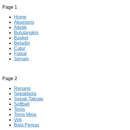
Page 1
Home
Aksesoris
Atletik
Bulutangkis
Basket
Beladiri
Catur
Futsal
Senam
CV JAYA BERSAMA Co Id
Menyediakan Semua Perlengkapan Olahraga Yang
Page 2
Lengkap, Berkualitas Dengan Harga Yang Murah
Renang
Sepakbola
Sepak Takraw
Softball
Tenis
Tenis Meja
Voli
Bola Penjas