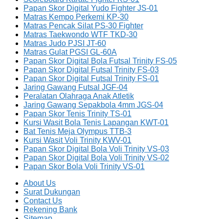
Papan Skor Digital Yudo Fighter JS-01
Matras Kempo Perkemi KP-30
Matras Pencak Silat PS-30 Fighter
Matras Taekwondo WTF TKD-30
Matras Judo PJSI JT-60
Matras Gulat PGSI GL-60A
Papan Skor Digital Bola Futsal Trinity FS-05
Papan Skor Digital Futsal Trinity FS-03
Papan Skor Digital Futsal Trinity FS-01
Jaring Gawang Futsal JGF-04
Peralatan Olahraga Anak Atletik
Jaring Gawang Sepakbola 4mm JGS-04
Papan Skor Tenis Trinity TS-01
Kursi Wasit Bola Tenis Lapangan KWT-01
Bat Tenis Meja Olympus TTB-3
Kursi Wasit Voli Trinity KWV-01
Papan Skor Digital Bola Voli Trinity VS-03
Papan Skor Digital Bola Voli Trinity VS-02
Papan Skor Bola Voli Trinity VS-01
About Us
Surat Dukungan
Contact Us
Rekening Bank
Sitemap