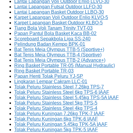
Lantai Lapangan Voli Outdoor Enlio LLVO-30
Lantai Lapangan Futsal Outdoor LLFO-30
Lantai Lapangan Basket Outdoor LLBO-30
Karpet Lapangan Voli Outdoor Enlio KLVO-5
Karpet Lapangan Basket Outdoor KLBO-5
Tiang Bola Voli Tanam Trinity TVT-03
Papan Pantul Bola Basket Kaca BB-02
Scoreboard Sepakbola Liga SS-240
Pelindung Badan Kempo BPK-01
Bat Tenis Meja Olympus TTB-5 (Sportive+)
Bat Tenis Meja Olympus TTB-4 (Sportive)
Bat Tenis Meja Olympus TTB-2 (Advance+)
Ring Basket Portable TR-05 (Manual Hydraulic)
Ring Basket Portable TR-03
Papan Henti Tolak Peluru YJ-SP
Lingkaran Lempar Cakram LLC-01
Tolak Peluru Stainless Steel 7.26kg TPS-7
Tolak Peluru Stainless Steel 6kg TPS-6 IAAF
Tolak Peluru Stainless Steel 5.45kg TPS-5A IAAF
Tolak Peluru Stainless Steel 5kg TPS-5
Tolak Peluru Stainless Steel 4kg TPS-4
Tolak Peluru Kuningan 7.26kg TPK-7 IAAF
Tolak Peluru Kuningan 6kg TPK-6 IAAF
Tolak Peluru Kuningan 5.45kg TPK-5A IAAF
Tolak Peluru Kuningan 5kg TPK-5 IAAF