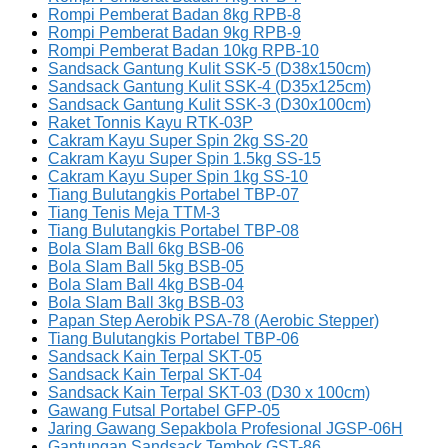
Rompi Pemberat Badan 8kg RPB-8
Rompi Pemberat Badan 9kg RPB-9
Rompi Pemberat Badan 10kg RPB-10
Sandsack Gantung Kulit SSK-5 (D38x150cm)
Sandsack Gantung Kulit SSK-4 (D35x125cm)
Sandsack Gantung Kulit SSK-3 (D30x100cm)
Raket Tonnis Kayu RTK-03P
Cakram Kayu Super Spin 2kg SS-20
Cakram Kayu Super Spin 1.5kg SS-15
Cakram Kayu Super Spin 1kg SS-10
Tiang Bulutangkis Portabel TBP-07
Tiang Tenis Meja TTM-3
Tiang Bulutangkis Portabel TBP-08
Bola Slam Ball 6kg BSB-06
Bola Slam Ball 5kg BSB-05
Bola Slam Ball 4kg BSB-04
Bola Slam Ball 3kg BSB-03
Papan Step Aerobik PSA-78 (Aerobic Stepper)
Tiang Bulutangkis Portabel TBP-06
Sandsack Kain Terpal SKT-05
Sandsack Kain Terpal SKT-04
Sandsack Kain Terpal SKT-03 (D30 x 100cm)
Gawang Futsal Portabel GFP-05
Jaring Gawang Sepakbola Profesional JGSP-06H
Gantungan Sandsack Tembok GST-86