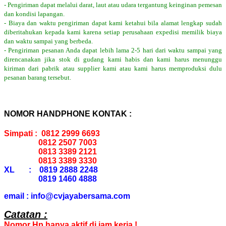
- Pengiriman dapat melalui darat, laut atau udara tergantung keinginan pemesan
dan kondisi lapangan.
- Biaya dan waktu pengiriman dapat kami ketahui bila alamat lengkap sudah
diberitahukan kepada kami karena setiap perusahaan expedisi memilik biaya
dan waktu sampai yang berbeda.
- Pengiriman pesanan Anda dapat lebih lama 2-5 hari dari waktu sampai yang
direncanakan jika stok di gudang kami habis dan kami harus menunggu
kiriman dari pabrik atau supplier kami atau kami harus memproduksi dulu
pesanan barang tersebut.
NOMOR HANDPHONE KONTAK :
Simpati : 0812 2999 6693
0812 2507 7003
0813 3389 2121
0813 3389 3330
XL : 0819 2888 2248
0819 1460 4888
email : info@cvjayabersama.com
Catatan :
Nomor Hp hanya aktif di jam kerja !