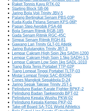
Raket Tonnis Kayu RTK-02
Starting Block SB-06
Jaring Bola Voli Trinity JBV-5
Palang Bertingkat Senam PBS-03P
Kuda-Kuda Pelana Senam KPS-06P
Papan Step Aerobik PSA-68
Bola Senam Ritmik RGB-185
Gada Senam Ritmik RGC-45C
Simpai Senam Ritmik RGH-81
Gawang Lari Trinity GLT-01 Atletik
Jaring Bulutangkis Trinity JBT-3
Lempar Cakram High Spin 2kg SADH-1200
Lempar Cakram High Spin 1.5kg SADH-1.5
Lempar Cakram Low Spin 1kg SADL-1010
Tiang Bola Tenis Portabel TTP-02P
Tiang Lompat Tinggi Portabel TLTP-03
Mistar Lompat Tinggi SAC-BX040
Cones Mangkok Sepakbola D-24
Jaring Sepak Takraw Trinity JST-1
Pelindung Badan Karate Fighter BPKF-2
Pelindung Badan Taekwondo BPT-02
Pelindung Kepala Wushu PKW-02
Pelindung Kepala Kempo PKP-02
Take-off Board SA-TO1 World Athletics