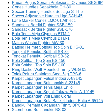
Papan Pegas Senam Profesional Olympus SBG-9P
Cones Hurdles Sepakbola CH-30
Soccer Training Hurdles Set Liga STH-5
Soccer Adjustable Hurdles Liga SAH-45
Lane Marker Cones LMC-01 Athletic
Sandsack Berdiri Fighter SSB-150
Sandsack Berdiri Fighter SSB-170
Bola Tenis Meja Olympus BTM-2
Bola Tenis Meja Olympus BTM-1
Matras Wushu Fighter MW-30
Batting Helmet Softball Top Spin BHS-01
Tongkat Pemukul Softball SB-34
Tongkat Pemukul Softball SB-32
Bola Softball Top Spin BS-150
Bola Softball Top Spin BS-100
Ring Basket Wall-Mounted Trinity WBG-03
Tolak Peluru Stainless Steel 6kg TPS-6
Karpet Lapangan Futsal Indoor A-89145
Karpet Lapangan Bulutangkis A-23145
Karpet Lapangan Tenis Meja Enlio
Karpet Lapangan Sepak Takraw Enlio A-19145
Karpet Lapangan Voli Enlio Coral
Karpet Lapangan Bola Basket Indoor Enlio A-65145
Bangku Pemain Cadangan Trinity BPC-01
Scoreboard Bulutangkis BS-03