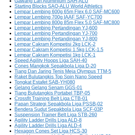
Gawang Lari Aluminium SAH-ALU
Starting Blocks SAQ-ALU World Athletics
Lempar Lembing 600g 65m Flex 6.0 SAF-MC600
Lempar Lembing 700g IAAF SAF-YC700
Lempar Lembing 800g 85m Flex 5.0 SAF-MC800
Lempar Lembing Pertandingan YJ-600
Lempar Lembing Pertandingan YJ-700
Lempar Lembing Pertandingan YJ-800
Lempar Cakram Kompetisi 2kg LCK-2
Lempar Cakram Kompetisi 1.5kg LCK-1.5
Lempar Cakram Kompetisi 1kg LCK-1
Speed Agility Hoops Liga SAH-40
Cones Mangkok Sepakbola Liga D-20
Tiang Dan Jaring Tenis Meja Olympus TTM-5
Raket Bulutangkis Top Spin Nano Speed
Tongkat Estafet SAB-YH080
Gelang Gelang Senam GGS-01
Tiang Bulutangkis Portabel TBP-05
Crossfit Training Belt Liga CTB-01
Papan Strategi Sepakbola Liga PSSB-02
Bendera Sudut Sepakbola Liga SCF-03P
Suspension Trainer Belt Liga STB-260
Agility Ladder Drills Liga ALD-8
Agility Ladder Drills Liga ALD-4
Hexagon Cones Set Liga HCS-30