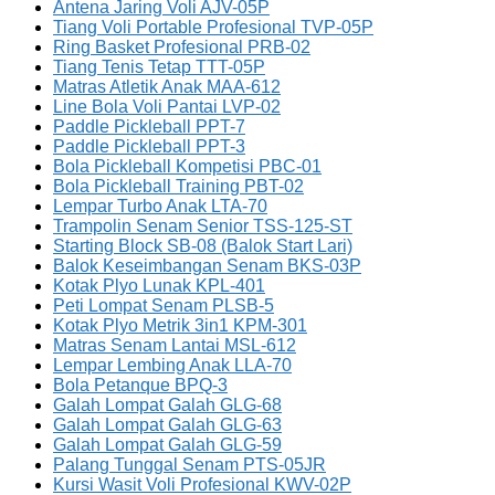
Antena Jaring Voli AJV-05P
Tiang Voli Portable Profesional TVP-05P
Ring Basket Profesional PRB-02
Tiang Tenis Tetap TTT-05P
Matras Atletik Anak MAA-612
Line Bola Voli Pantai LVP-02
Paddle Pickleball PPT-7
Paddle Pickleball PPT-3
Bola Pickleball Kompetisi PBC-01
Bola Pickleball Training PBT-02
Lempar Turbo Anak LTA-70
Trampolin Senam Senior TSS-125-ST
Starting Block SB-08 (Balok Start Lari)
Balok Keseimbangan Senam BKS-03P
Kotak Plyo Lunak KPL-401
Peti Lompat Senam PLSB-5
Kotak Plyo Metrik 3in1 KPM-301
Matras Senam Lantai MSL-612
Lempar Lembing Anak LLA-70
Bola Petanque BPQ-3
Galah Lompat Galah GLG-68
Galah Lompat Galah GLG-63
Galah Lompat Galah GLG-59
Palang Tunggal Senam PTS-05JR
Kursi Wasit Voli Profesional KWV-02P