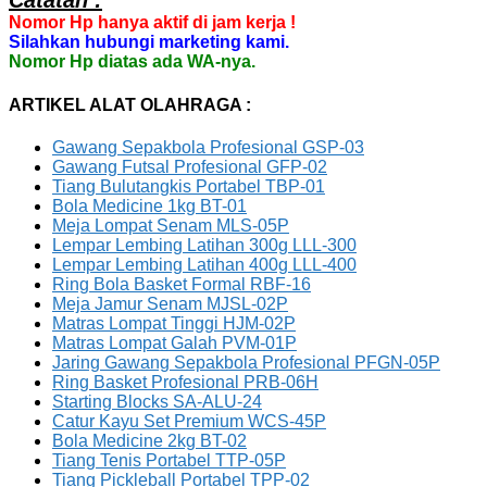
Catatan :
Nomor Hp hanya aktif di jam kerja !
Silahkan hubungi marketing kami.
Nomor Hp diatas ada WA-nya.
ARTIKEL ALAT OLAHRAGA :
Gawang Sepakbola Profesional GSP-03
Gawang Futsal Profesional GFP-02
Tiang Bulutangkis Portabel TBP-01
Bola Medicine 1kg BT-01
Meja Lompat Senam MLS-05P
Lempar Lembing Latihan 300g LLL-300
Lempar Lembing Latihan 400g LLL-400
Ring Bola Basket Formal RBF-16
Meja Jamur Senam MJSL-02P
Matras Lompat Tinggi HJM-02P
Matras Lompat Galah PVM-01P
Jaring Gawang Sepakbola Profesional PFGN-05P
Ring Basket Profesional PRB-06H
Starting Blocks SA-ALU-24
Catur Kayu Set Premium WCS-45P
Bola Medicine 2kg BT-02
Tiang Tenis Portabel TTP-05P
Tiang Pickleball Portabel TPP-02