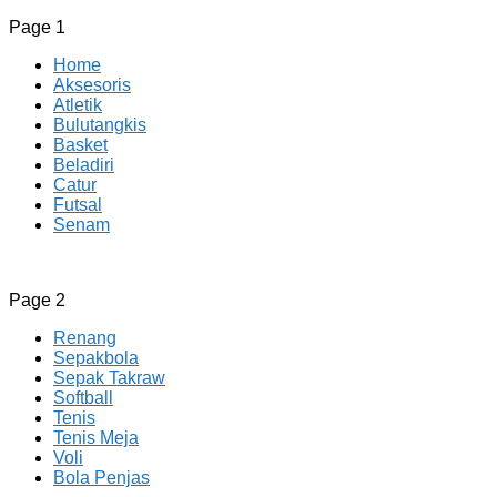
Page 1
Home
Aksesoris
Atletik
Bulutangkis
Basket
Beladiri
Catur
Futsal
Senam
CV JAYA BERSAMA Co Id
Menyediakan Semua Perlengkapan Olahraga Yang Lengkap, 
Page 2
Renang
Sepakbola
Sepak Takraw
Softball
Tenis
Tenis Meja
Voli
Bola Penjas