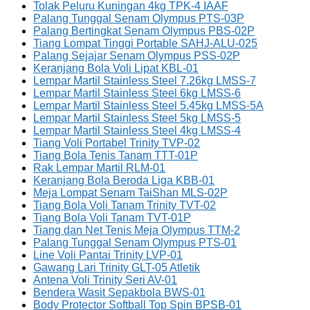
Tolak Peluru Kuningan 4kg TPK-4 IAAF
Palang Tunggal Senam Olympus PTS-03P
Palang Bertingkat Senam Olympus PBS-02P
Tiang Lompat Tinggi Portable SAHJ-ALU-025
Palang Sejajar Senam Olympus PSS-02P
Keranjang Bola Voli Lipat KBL-01
Lempar Martil Stainless Steel 7.26kg LMSS-7
Lempar Martil Stainless Steel 6kg LMSS-6
Lempar Martil Stainless Steel 5.45kg LMSS-5A
Lempar Martil Stainless Steel 5kg LMSS-5
Lempar Martil Stainless Steel 4kg LMSS-4
Tiang Voli Portabel Trinity TVP-02
Tiang Bola Tenis Tanam TTT-01P
Rak Lempar Martil RLM-01
Keranjang Bola Beroda Liga KBB-01
Meja Lompat Senam TaiShan MLS-02P
Tiang Bola Voli Tanam Trinity TVT-02
Tiang Bola Voli Tanam TVT-01P
Tiang dan Net Tenis Meja Olympus TTM-2
Palang Tunggal Senam Olympus PTS-01
Line Voli Pantai Trinity LVP-01
Gawang Lari Trinity GLT-05 Atletik
Antena Voli Trinity Seri AV-01
Bendera Wasit Sepakbola BWS-01
Body Protector Softball Top Spin BPSB-01