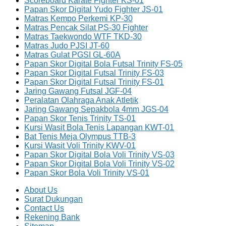
Scoreboard Karate Fighter KS-01
Papan Skor Digital Yudo Fighter JS-01
Matras Kempo Perkemi KP-30
Matras Pencak Silat PS-30 Fighter
Matras Taekwondo WTF TKD-30
Matras Judo PJSI JT-60
Matras Gulat PGSI GL-60A
Papan Skor Digital Bola Futsal Trinity FS-05
Papan Skor Digital Futsal Trinity FS-03
Papan Skor Digital Futsal Trinity FS-01
Jaring Gawang Futsal JGF-04
Peralatan Olahraga Anak Atletik
Jaring Gawang Sepakbola 4mm JGS-04
Papan Skor Tenis Trinity TS-01
Kursi Wasit Bola Tenis Lapangan KWT-01
Bat Tenis Meja Olympus TTB-3
Kursi Wasit Voli Trinity KWV-01
Papan Skor Digital Bola Voli Trinity VS-03
Papan Skor Digital Bola Voli Trinity VS-02
Papan Skor Bola Voli Trinity VS-01
About Us
Surat Dukungan
Contact Us
Rekening Bank