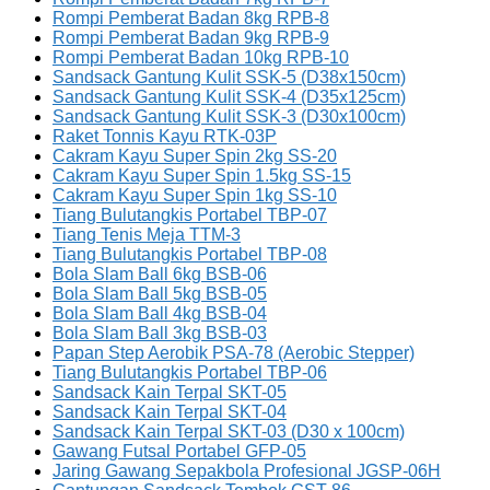
Rompi Pemberat Badan 8kg RPB-8
Rompi Pemberat Badan 9kg RPB-9
Rompi Pemberat Badan 10kg RPB-10
Sandsack Gantung Kulit SSK-5 (D38x150cm)
Sandsack Gantung Kulit SSK-4 (D35x125cm)
Sandsack Gantung Kulit SSK-3 (D30x100cm)
Raket Tonnis Kayu RTK-03P
Cakram Kayu Super Spin 2kg SS-20
Cakram Kayu Super Spin 1.5kg SS-15
Cakram Kayu Super Spin 1kg SS-10
Tiang Bulutangkis Portabel TBP-07
Tiang Tenis Meja TTM-3
Tiang Bulutangkis Portabel TBP-08
Bola Slam Ball 6kg BSB-06
Bola Slam Ball 5kg BSB-05
Bola Slam Ball 4kg BSB-04
Bola Slam Ball 3kg BSB-03
Papan Step Aerobik PSA-78 (Aerobic Stepper)
Tiang Bulutangkis Portabel TBP-06
Sandsack Kain Terpal SKT-05
Sandsack Kain Terpal SKT-04
Sandsack Kain Terpal SKT-03 (D30 x 100cm)
Gawang Futsal Portabel GFP-05
Jaring Gawang Sepakbola Profesional JGSP-06H