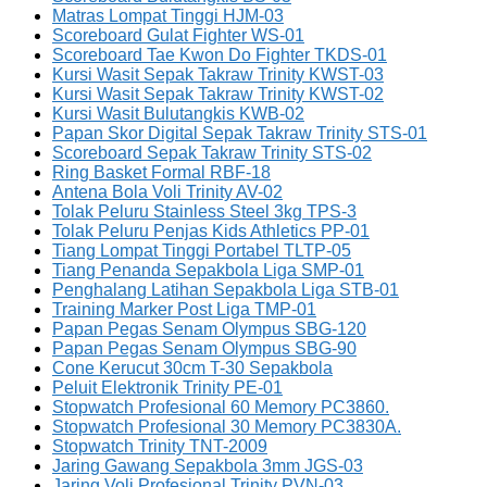
Matras Lompat Tinggi HJM-03
Scoreboard Gulat Fighter WS-01
Scoreboard Tae Kwon Do Fighter TKDS-01
Kursi Wasit Sepak Takraw Trinity KWST-03
Kursi Wasit Sepak Takraw Trinity KWST-02
Kursi Wasit Bulutangkis KWB-02
Papan Skor Digital Sepak Takraw Trinity STS-01
Scoreboard Sepak Takraw Trinity STS-02
Ring Basket Formal RBF-18
Antena Bola Voli Trinity AV-02
Tolak Peluru Stainless Steel 3kg TPS-3
Tolak Peluru Penjas Kids Athletics PP-01
Tiang Lompat Tinggi Portabel TLTP-05
Tiang Penanda Sepakbola Liga SMP-01
Penghalang Latihan Sepakbola Liga STB-01
Training Marker Post Liga TMP-01
Papan Pegas Senam Olympus SBG-120
Papan Pegas Senam Olympus SBG-90
Cone Kerucut 30cm T-30 Sepakbola
Peluit Elektronik Trinity PE-01
Stopwatch Profesional 60 Memory PC3860.
Stopwatch Profesional 30 Memory PC3830A.
Stopwatch Trinity TNT-2009
Jaring Gawang Sepakbola 3mm JGS-03
Jaring Voli Profesional Trinity PVN-03