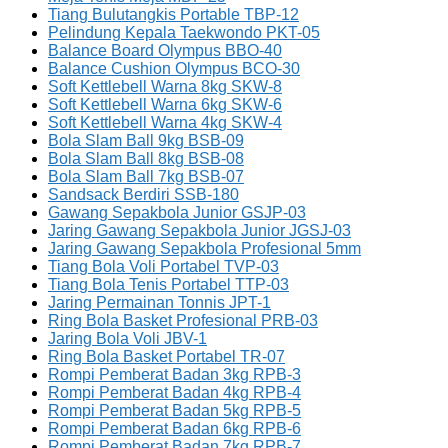
Tiang Bulutangkis Portable TBP-12
Pelindung Kepala Taekwondo PKT-05
Balance Board Olympus BBO-40
Balance Cushion Olympus BCO-30
Soft Kettlebell Warna 8kg SKW-8
Soft Kettlebell Warna 6kg SKW-6
Soft Kettlebell Warna 4kg SKW-4
Bola Slam Ball 9kg BSB-09
Bola Slam Ball 8kg BSB-08
Bola Slam Ball 7kg BSB-07
Sandsack Berdiri SSB-180
Gawang Sepakbola Junior GSJP-03
Jaring Gawang Sepakbola Junior JGSJ-03
Jaring Gawang Sepakbola Profesional 5mm
Tiang Bola Voli Portabel TVP-03
Tiang Bola Tenis Portabel TTP-03
Jaring Permainan Tonnis JPT-1
Ring Bola Basket Profesional PRB-03
Jaring Bola Voli JBV-1
Ring Bola Basket Portabel TR-07
Rompi Pemberat Badan 3kg RPB-3
Rompi Pemberat Badan 4kg RPB-4
Rompi Pemberat Badan 5kg RPB-5
Rompi Pemberat Badan 6kg RPB-6
Rompi Pemberat Badan 7kg RPB-7