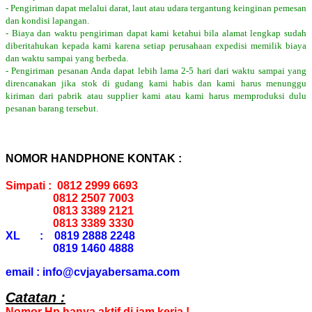
- Pengiriman dapat melalui darat, laut atau udara tergantung keinginan pemesan
dan kondisi lapangan.
- Biaya dan waktu pengiriman dapat kami ketahui bila alamat lengkap sudah
diberitahukan kepada kami karena setiap perusahaan expedisi memilik biaya
dan waktu sampai yang berbeda.
- Pengiriman pesanan Anda dapat lebih lama 2-5 hari dari waktu sampai yang
direncanakan jika stok di gudang kami habis dan kami harus menunggu
kiriman dari pabrik atau supplier kami atau kami harus memproduksi dulu
pesanan barang tersebut.
NOMOR HANDPHONE KONTAK :
Simpati : 0812 2999 6693
0812 2507 7003
0813 3389 2121
0813 3389 3330
XL : 0819 2888 2248
0819 1460 4888
email : info@cvjayabersama.com
Catatan :
Nomor Hp hanya aktif di jam kerja !