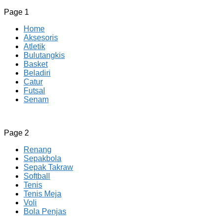
Page 1
Home
Aksesoris
Atletik
Bulutangkis
Basket
Beladiri
Catur
Futsal
Senam
CV JAYA BERSAMA Co Id
Menyediakan Semua Perlengkapan Olahraga Yang
Page 2
Lengkap, Berkualitas Dengan Harga Yang Murah
Renang
Sepakbola
Sepak Takraw
Softball
Tenis
Tenis Meja
Voli
Bola Penjas