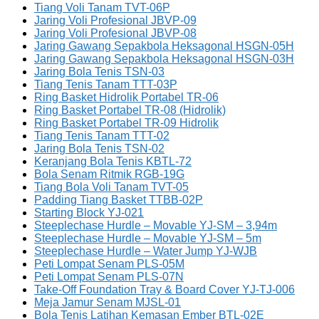
Tiang Voli Tanam TVT-06P
Jaring Voli Profesional JBVP-09
Jaring Voli Profesional JBVP-08
Jaring Gawang Sepakbola Heksagonal HSGN-05H
Jaring Gawang Sepakbola Heksagonal HSGN-03H
Jaring Bola Tenis TSN-03
Tiang Tenis Tanam TTT-03P
Ring Basket Hidrolik Portabel TR-06
Ring Basket Portabel TR-08 (Hidrolik)
Ring Basket Portabel TR-09 Hidrolik
Tiang Tenis Tanam TTT-02
Jaring Bola Tenis TSN-02
Keranjang Bola Tenis KBTL-72
Bola Senam Ritmik RGB-19G
Tiang Bola Voli Tanam TVT-05
Padding Tiang Basket TTBB-02P
Starting Block YJ-021
Steeplechase Hurdle – Movable YJ-SM – 3,94m
Steeplechase Hurdle – Movable YJ-SM – 5m
Steeplechase Hurdle – Water Jump YJ-WJB
Peti Lompat Senam PLS-05M
Peti Lompat Senam PLS-07N
Take-Off Foundation Tray & Board Cover YJ-TJ-006
Meja Jamur Senam MJSL-01
Bola Tenis Latihan Kemasan Ember BTL-02E