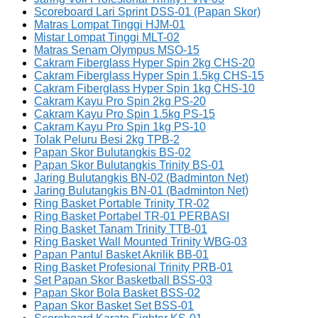
Scoreboard Lari Sprint DSS-01 (Papan Skor)
Matras Lompat Tinggi HJM-01
Mistar Lompat Tinggi MLT-02
Matras Senam Olympus MSO-15
Cakram Fiberglass Hyper Spin 2kg CHS-20
Cakram Fiberglass Hyper Spin 1.5kg CHS-15
Cakram Fiberglass Hyper Spin 1kg CHS-10
Cakram Kayu Pro Spin 2kg PS-20
Cakram Kayu Pro Spin 1.5kg PS-15
Cakram Kayu Pro Spin 1kg PS-10
Tolak Peluru Besi 2kg TPB-2
Papan Skor Bulutangkis BS-02
Papan Skor Bulutangkis Trinity BS-01
Jaring Bulutangkis BN-02 (Badminton Net)
Jaring Bulutangkis BN-01 (Badminton Net)
Ring Basket Portable Trinity TR-02
Ring Basket Portabel TR-01 PERBASI
Ring Basket Tanam Trinity TTB-01
Ring Basket Wall Mounted Trinity WBG-03
Papan Pantul Basket Akrilik BB-01
Ring Basket Profesional Trinity PRB-01
Set Papan Skor Basketball BSS-03
Papan Skor Bola Basket BSS-02
Papan Skor Basket Set BSS-01