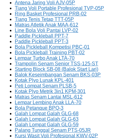
Antena Jaring Voli AJV-05P
Tiang Voli Portable Profesional TVP-05P
Ring Basket Profesional PRB-02
Tiang Tenis Tetap TTT-05P
Matras Atletik Anak MAA-612
Line Bola Voli Pantai LVP-02
Paddle Pickleball PPT-7
Paddle Pickleball PPT-3
Bola Pickleball Kompetisi PBC-01
Bola Pickleball Training PBT-02
Lempar Turbo Anak LTA-70
Trampolin Senam Senior TSS-125-ST
Starting Block SB-08 (Balok Start Lari)
Balok Keseimbangan Senam BKS-03P
Kotak Plyo Lunak KPL-401
Peti Lompat Senam PLSB-5
Kotak Plyo Metrik 3in1 KPM-301
Matras Senam Lantai MSL-612
Lempar Lembing Anak LLA-70
Bola Petanque BPQ-3
Galah Lompat Galah GLG-68
Galah Lompat Galah GLG-63
Galah Lompat Galah GLG-59
Palang Tunggal Senam PTS-05JR
Kursi Wasit Voli Profesional KWV-02P