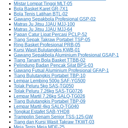
Mistar Lompat Tinggi MLT-05
Bola Basket Karet GR-7X1
Bola Tenis Latihan BTL-02
Gawang Sepakbola Profesional GSP-02
Matras Ju Jitsu JJAU MJJ-100
Matras Ju Jitsu JJAU MJJ-64
Papan Catur Lipat Percasi PCLP-52
Tiang Sepak Takraw Portabel TSP-05
Ring Basket Profesional PRB-05
Kursi Wasit Bulutangkis KWB-01
Gawang Sepakbola Aluminium Profesional GSAP-1
Tiang Tanam Bola Basket TTBB-02
Pelindung Badan Pencak Silat BPS-03
Gawang Futsal Aluminium Profesional GFAP-1
Tiang Bulutangkis Portabel TBP-10
Lempar Lembing 500g SAF-YG500
Tolak Peluru 5kg SAS-TG050
Tolak Peluru 7.26kg SAS-TG0726
Lempar Martil 7.26kg SALQ-TG026
Tiang Bulutangkis Portabel TBP-09
Lempar Martil 4kg SALQ-TG040
Tongkat Estafet SAB-YHD8
Trampolin Senam Senior TSS-125-GW
Tiang dan Kursi Wasit Takraw TKWT-03
Meja Tenis Meja MDF-25