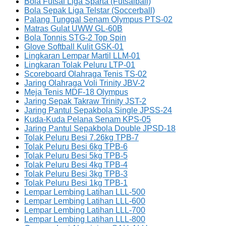
Bola Futsal Liga Sparta (Futsalball)
Bola Sepak Liga Telstar (Soccerball)
Palang Tunggal Senam Olympus PTS-02
Matras Gulat UWW GL-60B
Bola Tonnis STG-2 Top Spin
Glove Softball Kulit GSK-01
Lingkaran Lempar Martil LLM-01
Lingkaran Tolak Peluru LTP-01
Scoreboard Olahraga Tenis TS-02
Jaring Olahraga Voli Trinity JBV-2
Meja Tenis MDF-18 Olympus
Jaring Sepak Takraw Trinity JST-2
Jaring Pantul Sepakbola Single JPSS-24
Kuda-Kuda Pelana Senam KPS-05
Jaring Pantul Sepakbola Double JPSD-18
Tolak Peluru Besi 7.26kg TPB-7
Tolak Peluru Besi 6kg TPB-6
Tolak Peluru Besi 5kg TPB-5
Tolak Peluru Besi 4kg TPB-4
Tolak Peluru Besi 3kg TPB-3
Tolak Peluru Besi 1kg TPB-1
Lempar Lembing Latihan LLL-500
Lempar Lembing Latihan LLL-600
Lempar Lembing Latihan LLL-700
Lempar Lembing Latihan LLL-800