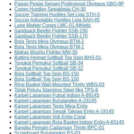
Papan Pegas Senam Profesional Olympus SBG-9P
Cones Hurdles Sepakbola CH-30
Soccer Training Hurdles Set Liga STH-5
Soccer Adjustable Hurdles Liga SAH-45
Lane Marker Cones LMC-01 Athletic
Sandsack Berdiri Fighter SSB-150
Sandsack Berdiri Fighter SSB-170
Bola Tenis Meja Olympus BTM-2
Bola Tenis Meja Olympus BTM-1
Matras Wushu Fighter MW-30
Batting Helmet Softball Top Spin BHS-01
Tongkat Pemukul Softball SB-34
Tongkat Pemukul Softball SB-32
Bola Softball Top Spin BS-150
Bola Softball Top Spin BS-100
Ring Basket Wall-Mounted Trinity WBG-03
Tolak Peluru Stainless Steel 6kg TPS-6
Karpet Lapangan Futsal Indoor A-89145
Karpet Lapangan Bulutangkis A-23145
Karpet Lapangan Tenis Meja Enlio
Karpet Lapangan Sepak Takraw Enlio A-19145
Karpet Lapangan Voli Enlio Coral
Karpet Lapangan Bola Basket Indoor Enlio A-65145
Bangku Pemain Cadangan Trinity BPC-01
Scoreboard Bulutangkis BS-03