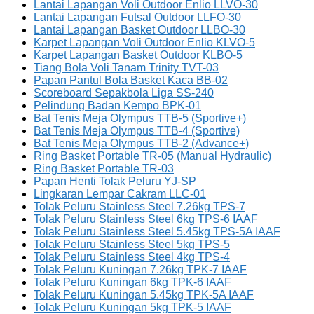
Lantai Lapangan Voli Outdoor Enlio LLVO-30
Lantai Lapangan Futsal Outdoor LLFO-30
Lantai Lapangan Basket Outdoor LLBO-30
Karpet Lapangan Voli Outdoor Enlio KLVO-5
Karpet Lapangan Basket Outdoor KLBO-5
Tiang Bola Voli Tanam Trinity TVT-03
Papan Pantul Bola Basket Kaca BB-02
Scoreboard Sepakbola Liga SS-240
Pelindung Badan Kempo BPK-01
Bat Tenis Meja Olympus TTB-5 (Sportive+)
Bat Tenis Meja Olympus TTB-4 (Sportive)
Bat Tenis Meja Olympus TTB-2 (Advance+)
Ring Basket Portable TR-05 (Manual Hydraulic)
Ring Basket Portable TR-03
Papan Henti Tolak Peluru YJ-SP
Lingkaran Lempar Cakram LLC-01
Tolak Peluru Stainless Steel 7.26kg TPS-7
Tolak Peluru Stainless Steel 6kg TPS-6 IAAF
Tolak Peluru Stainless Steel 5.45kg TPS-5A IAAF
Tolak Peluru Stainless Steel 5kg TPS-5
Tolak Peluru Stainless Steel 4kg TPS-4
Tolak Peluru Kuningan 7.26kg TPK-7 IAAF
Tolak Peluru Kuningan 6kg TPK-6 IAAF
Tolak Peluru Kuningan 5.45kg TPK-5A IAAF
Tolak Peluru Kuningan 5kg TPK-5 IAAF