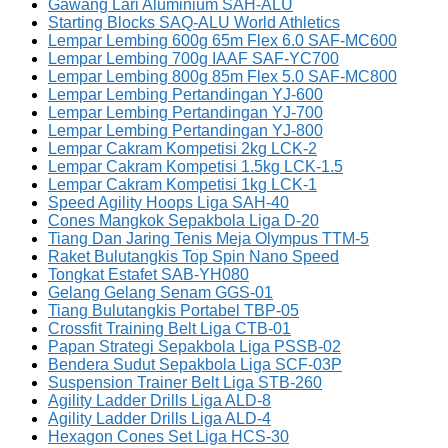
Gawang Lari Aluminium SAH-ALU
Starting Blocks SAQ-ALU World Athletics
Lempar Lembing 600g 65m Flex 6.0 SAF-MC600
Lempar Lembing 700g IAAF SAF-YC700
Lempar Lembing 800g 85m Flex 5.0 SAF-MC800
Lempar Lembing Pertandingan YJ-600
Lempar Lembing Pertandingan YJ-700
Lempar Lembing Pertandingan YJ-800
Lempar Cakram Kompetisi 2kg LCK-2
Lempar Cakram Kompetisi 1.5kg LCK-1.5
Lempar Cakram Kompetisi 1kg LCK-1
Speed Agility Hoops Liga SAH-40
Cones Mangkok Sepakbola Liga D-20
Tiang Dan Jaring Tenis Meja Olympus TTM-5
Raket Bulutangkis Top Spin Nano Speed
Tongkat Estafet SAB-YH080
Gelang Gelang Senam GGS-01
Tiang Bulutangkis Portabel TBP-05
Crossfit Training Belt Liga CTB-01
Papan Strategi Sepakbola Liga PSSB-02
Bendera Sudut Sepakbola Liga SCF-03P
Suspension Trainer Belt Liga STB-260
Agility Ladder Drills Liga ALD-8
Agility Ladder Drills Liga ALD-4
Hexagon Cones Set Liga HCS-30