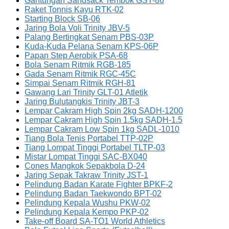
Gantungan Sandsack Tembok GST-86
Raket Tonnis Kayu RTK-02
Starting Block SB-06
Jaring Bola Voli Trinity JBV-5
Palang Bertingkat Senam PBS-03P
Kuda-Kuda Pelana Senam KPS-06P
Papan Step Aerobik PSA-68
Bola Senam Ritmik RGB-185
Gada Senam Ritmik RGC-45C
Simpai Senam Ritmik RGH-81
Gawang Lari Trinity GLT-01 Atletik
Jaring Bulutangkis Trinity JBT-3
Lempar Cakram High Spin 2kg SADH-1200
Lempar Cakram High Spin 1.5kg SADH-1.5
Lempar Cakram Low Spin 1kg SADL-1010
Tiang Bola Tenis Portabel TTP-02P
Tiang Lompat Tinggi Portabel TLTP-03
Mistar Lompat Tinggi SAC-BX040
Cones Mangkok Sepakbola D-24
Jaring Sepak Takraw Trinity JST-1
Pelindung Badan Karate Fighter BPKF-2
Pelindung Badan Taekwondo BPT-02
Pelindung Kepala Wushu PKW-02
Pelindung Kepala Kempo PKP-02
Take-off Board SA-TO1 World Athletics