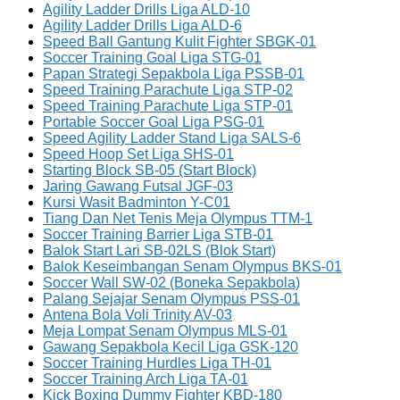
Agility Ladder Drills Liga ALD-10
Agility Ladder Drills Liga ALD-6
Speed Ball Gantung Kulit Fighter SBGK-01
Soccer Training Goal Liga STG-01
Papan Strategi Sepakbola Liga PSSB-01
Speed Training Parachute Liga STP-02
Speed Training Parachute Liga STP-01
Portable Soccer Goal Liga PSG-01
Speed Agility Ladder Stand Liga SALS-6
Speed Hoop Set Liga SHS-01
Starting Block SB-05 (Start Block)
Jaring Gawang Futsal JGF-03
Kursi Wasit Badminton Y-C01
Tiang Dan Net Tenis Meja Olympus TTM-1
Soccer Training Barrier Liga STB-01
Balok Start Lari SB-02LS (Blok Start)
Balok Keseimbangan Senam Olympus BKS-01
Soccer Wall SW-02 (Boneka Sepakbola)
Palang Sejajar Senam Olympus PSS-01
Antena Bola Voli Trinity AV-03
Meja Lompat Senam Olympus MLS-01
Gawang Sepakbola Kecil Liga GSK-120
Soccer Training Hurdles Liga TH-01
Soccer Training Arch Liga TA-01
Kick Boxing Dummy Fighter KBD-180