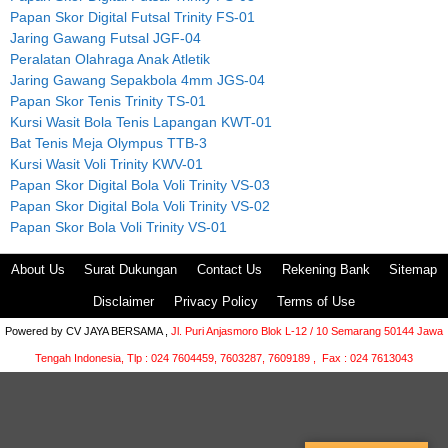
Papan Skor Digital Futsal Trinity FS-01
Jaring Gawang Futsal JGF-04
Peralatan Olahraga Anak Atletik
Jaring Gawang Sepakbola 4mm JGS-04
Papan Skor Tenis Trinity TS-01
Kursi Wasit Bola Tenis Lapangan KWT-01
Bat Tenis Meja Olympus TTB-3
Kursi Wasit Voli Trinity KWV-01
Papan Skor Digital Bola Voli Trinity VS-03
Papan Skor Digital Bola Voli Trinity VS-02
Papan Skor Bola Voli Trinity VS-01
About Us
Surat Dukungan
Contact Us
Rekening Bank
Sitemap
Disclaimer
Privacy Policy
Terms of Use
Powered by
CV JAYA BERSAMA ,
Jl. Puri Anjasmoro Blok L-12 / 10 Semarang 50144 Jawa
Tengah Indonesia,
Tlp : 024 7604459, 7603287, 7609189 , Fax : 024 7613043