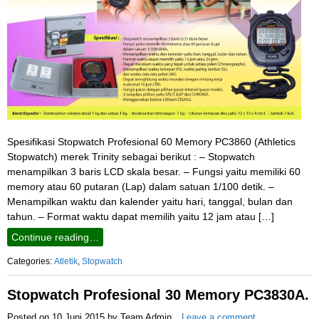
Spesifikasi Stopwatch Profesional 60 Memory PC3860 (Athletics
Stopwatch) merek Trinity sebagai berikut : – Stopwatch
menampilkan 3 baris LCD skala besar. – Fungsi yaitu memiliki 60
memory atau 60 putaran (Lap) dalam satuan 1/100 detik. –
Menampilkan waktu dan kalender yaitu hari, tanggal, bulan dan
tahun. – Format waktu dapat memilih yaitu 12 jam atau […]
Continue reading…
Categories:
Atletik
,
Stopwatch
Stopwatch Profesional 30 Memory PC3830A.
Posted on
10 Juni 2015
by
Team Admin
Leave a comment