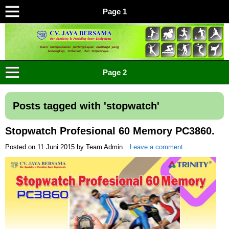
Page 1
CV JAYA BERSAMA Co Id
Menyediakan Semua Perlengkapan Olahraga Yang
Page 2
Lengkap, Berkualitas Dengan Harga Yang Murah
Posts tagged with '
stopwatch
'
Stopwatch Profesional 60 Memory PC3860.
Posted on
11 Juni 2015
by
Team Admin
Leave a comment