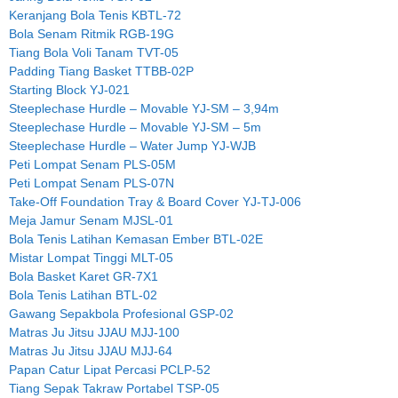
Keranjang Bola Tenis KBTL-72
Bola Senam Ritmik RGB-19G
Tiang Bola Voli Tanam TVT-05
Padding Tiang Basket TTBB-02P
Starting Block YJ-021
Steeplechase Hurdle – Movable YJ-SM – 3,94m
Steeplechase Hurdle – Movable YJ-SM – 5m
Steeplechase Hurdle – Water Jump YJ-WJB
Peti Lompat Senam PLS-05M
Peti Lompat Senam PLS-07N
Take-Off Foundation Tray & Board Cover YJ-TJ-006
Meja Jamur Senam MJSL-01
Bola Tenis Latihan Kemasan Ember BTL-02E
Mistar Lompat Tinggi MLT-05
Bola Basket Karet GR-7X1
Bola Tenis Latihan BTL-02
Gawang Sepakbola Profesional GSP-02
Matras Ju Jitsu JJAU MJJ-100
Matras Ju Jitsu JJAU MJJ-64
Papan Catur Lipat Percasi PCLP-52
Tiang Sepak Takraw Portabel TSP-05