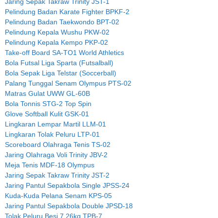
Jaring Sepak Takraw Trinity JST-1
Pelindung Badan Karate Fighter BPKF-2
Pelindung Badan Taekwondo BPT-02
Pelindung Kepala Wushu PKW-02
Pelindung Kepala Kempo PKP-02
Take-off Board SA-TO1 World Athletics
Bola Futsal Liga Sparta (Futsalball)
Bola Sepak Liga Telstar (Soccerball)
Palang Tunggal Senam Olympus PTS-02
Matras Gulat UWW GL-60B
Bola Tonnis STG-2 Top Spin
Glove Softball Kulit GSK-01
Lingkaran Lempar Martil LLM-01
Lingkaran Tolak Peluru LTP-01
Scoreboard Olahraga Tenis TS-02
Jaring Olahraga Voli Trinity JBV-2
Meja Tenis MDF-18 Olympus
Jaring Sepak Takraw Trinity JST-2
Jaring Pantul Sepakbola Single JPSS-24
Kuda-Kuda Pelana Senam KPS-05
Jaring Pantul Sepakbola Double JPSD-18
Tolak Peluru Besi 7.26kg TPB-7