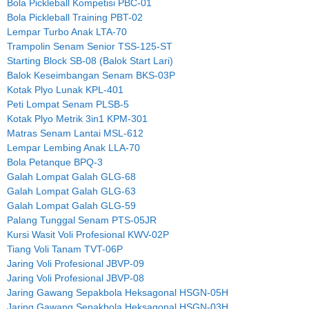
Bola Pickleball Kompetisi PBC-01
Bola Pickleball Training PBT-02
Lempar Turbo Anak LTA-70
Trampolin Senam Senior TSS-125-ST
Starting Block SB-08 (Balok Start Lari)
Balok Keseimbangan Senam BKS-03P
Kotak Plyo Lunak KPL-401
Peti Lompat Senam PLSB-5
Kotak Plyo Metrik 3in1 KPM-301
Matras Senam Lantai MSL-612
Lempar Lembing Anak LLA-70
Bola Petanque BPQ-3
Galah Lompat Galah GLG-68
Galah Lompat Galah GLG-63
Galah Lompat Galah GLG-59
Palang Tunggal Senam PTS-05JR
Kursi Wasit Voli Profesional KWV-02P
Tiang Voli Tanam TVT-06P
Jaring Voli Profesional JBVP-09
Jaring Voli Profesional JBVP-08
Jaring Gawang Sepakbola Heksagonal HSGN-05H
Jaring Gawang Sepakbola Heksagonal HSGN-03H