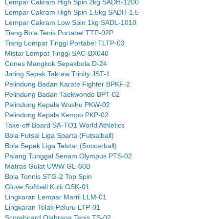
Lempar Cakram High Spin 2kg SADH-1200
Lempar Cakram High Spin 1.5kg SADH-1.5
Lempar Cakram Low Spin 1kg SADL-1010
Tiang Bola Tenis Portabel TTP-02P
Tiang Lompat Tinggi Portabel TLTP-03
Mistar Lompat Tinggi SAC-BX040
Cones Mangkok Sepakbola D-24
Jaring Sepak Takraw Trinity JST-1
Pelindung Badan Karate Fighter BPKF-2
Pelindung Badan Taekwondo BPT-02
Pelindung Kepala Wushu PKW-02
Pelindung Kepala Kempo PKP-02
Take-off Board SA-TO1 World Athletics
Bola Futsal Liga Sparta (Futsalball)
Bola Sepak Liga Telstar (Soccerball)
Palang Tunggal Senam Olympus PTS-02
Matras Gulat UWW GL-60B
Bola Tonnis STG-2 Top Spin
Glove Softball Kulit GSK-01
Lingkaran Lempar Martil LLM-01
Lingkaran Tolak Peluru LTP-01
Scoreboard Olahraga Tenis TS-02