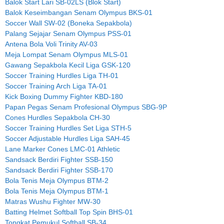
Balok Start Lari SB-02LS (Blok Start)
Balok Keseimbangan Senam Olympus BKS-01
Soccer Wall SW-02 (Boneka Sepakbola)
Palang Sejajar Senam Olympus PSS-01
Antena Bola Voli Trinity AV-03
Meja Lompat Senam Olympus MLS-01
Gawang Sepakbola Kecil Liga GSK-120
Soccer Training Hurdles Liga TH-01
Soccer Training Arch Liga TA-01
Kick Boxing Dummy Fighter KBD-180
Papan Pegas Senam Profesional Olympus SBG-9P
Cones Hurdles Sepakbola CH-30
Soccer Training Hurdles Set Liga STH-5
Soccer Adjustable Hurdles Liga SAH-45
Lane Marker Cones LMC-01 Athletic
Sandsack Berdiri Fighter SSB-150
Sandsack Berdiri Fighter SSB-170
Bola Tenis Meja Olympus BTM-2
Bola Tenis Meja Olympus BTM-1
Matras Wushu Fighter MW-30
Batting Helmet Softball Top Spin BHS-01
Tongkat Pemukul Softball SB-34