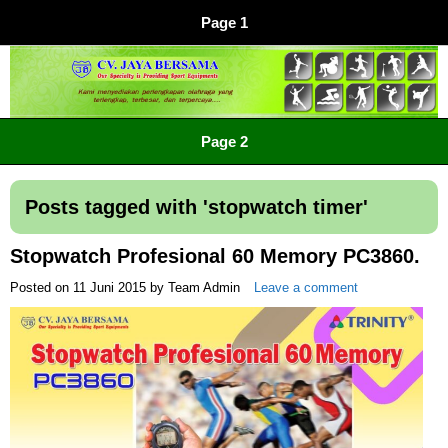
Page 1
CV JAYA BERSAMA Co Id
Menyediakan Semua Perlengkapan Olahraga Yang
Page 2
Lengkap, Berkualitas Dengan Harga Yang Murah
Posts tagged with '
stopwatch timer
'
Stopwatch Profesional 60 Memory PC3860.
Posted on
11 Juni 2015
by
Team Admin
Leave a comment