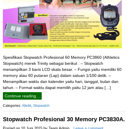
Spesifikasi Stopwatch Profesional 60 Memory PC3860 (Athletics
Stopwatch) merek Trinity sebagai berikut : – Stopwatch
menampilkan 3 baris LCD skala besar. – Fungsi yaitu memiliki 60
memory atau 60 putaran (Lap) dalam satuan 1/100 detik. –
Menampilkan waktu dan kalender yaitu hari, tanggal, bulan dan
tahun. – Format waktu dapat memilih yaitu 12 jam atau […]
Continue reading…
Categories:
Atletik
,
Stopwatch
Stopwatch Profesional 30 Memory PC3830A.
Posted on
10 Juni 2015
by
Team Admin
Leave a comment