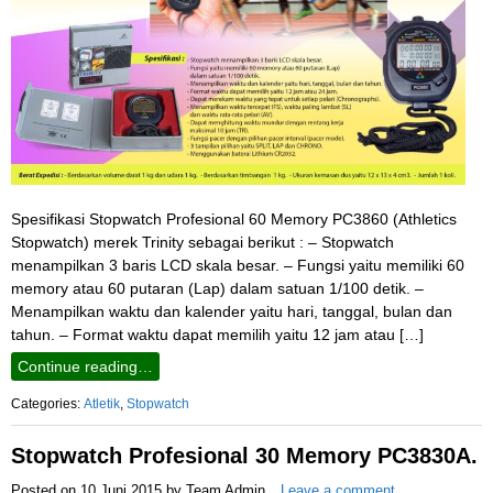
Spesifikasi Stopwatch Profesional 60 Memory PC3860 (Athletics
Stopwatch) merek Trinity sebagai berikut : – Stopwatch
menampilkan 3 baris LCD skala besar. – Fungsi yaitu memiliki 60
memory atau 60 putaran (Lap) dalam satuan 1/100 detik. –
Menampilkan waktu dan kalender yaitu hari, tanggal, bulan dan
tahun. – Format waktu dapat memilih yaitu 12 jam atau […]
Continue reading…
Categories:
Atletik
,
Stopwatch
Stopwatch Profesional 30 Memory PC3830A.
Posted on
10 Juni 2015
by
Team Admin
Leave a comment