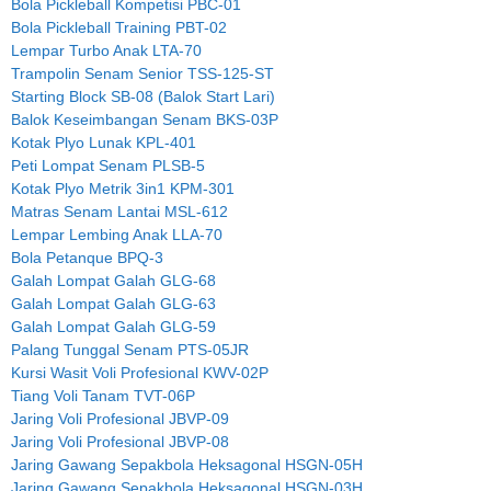
Bola Pickleball Kompetisi PBC-01
Bola Pickleball Training PBT-02
Lempar Turbo Anak LTA-70
Trampolin Senam Senior TSS-125-ST
Starting Block SB-08 (Balok Start Lari)
Balok Keseimbangan Senam BKS-03P
Kotak Plyo Lunak KPL-401
Peti Lompat Senam PLSB-5
Kotak Plyo Metrik 3in1 KPM-301
Matras Senam Lantai MSL-612
Lempar Lembing Anak LLA-70
Bola Petanque BPQ-3
Galah Lompat Galah GLG-68
Galah Lompat Galah GLG-63
Galah Lompat Galah GLG-59
Palang Tunggal Senam PTS-05JR
Kursi Wasit Voli Profesional KWV-02P
Tiang Voli Tanam TVT-06P
Jaring Voli Profesional JBVP-09
Jaring Voli Profesional JBVP-08
Jaring Gawang Sepakbola Heksagonal HSGN-05H
Jaring Gawang Sepakbola Heksagonal HSGN-03H