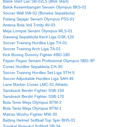
Balok Start Lari SB-02LS (Blok Start)
Balok Keseimbangan Senam Olympus BKS-01
Soccer Wall SW-02 (Boneka Sepakbola)
Palang Sejajar Senam Olympus PSS-01
Antena Bola Voli Trinity AV-03
Meja Lompat Senam Olympus MLS-01
Gawang Sepakbola Kecil Liga GSK-120
Soccer Training Hurdles Liga TH-01
Soccer Training Arch Liga TA-01
Kick Boxing Dummy Fighter KBD-180
Papan Pegas Senam Profesional Olympus SBG-9P
Cones Hurdles Sepakbola CH-30
Soccer Training Hurdles Set Liga STH-5
Soccer Adjustable Hurdles Liga SAH-45
Lane Marker Cones LMC-01 Athletic
Sandsack Berdiri Fighter SSB-150
Sandsack Berdiri Fighter SSB-170
Bola Tenis Meja Olympus BTM-2
Bola Tenis Meja Olympus BTM-1
Matras Wushu Fighter MW-30
Batting Helmet Softball Top Spin BHS-01
Tongkat Pemukul Softball SB-34