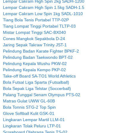
Lempar Cakram High Spin 2kg SADH-1200
Lempar Cakram High Spin 1.5kg SADH-1.5
Lempar Cakram Low Spin 1kg SADL-1010
Tiang Bola Tenis Portabel TTP-02P
Tiang Lompat Tinggi Portabel TLTP-03
Mistar Lompat Tinggi SAC-BX040
Cones Mangkok Sepakbola D-24
Jaring Sepak Takraw Trinity JST-1
Pelindung Badan Karate Fighter BPKF-2
Pelindung Badan Taekwondo BPT-02
Pelindung Kepala Wushu PKW-02
Pelindung Kepala Kempo PKP-02
Take-off Board SA-TO1 World Athletics
Bola Futsal Liga Sparta (Futsalball)
Bola Sepak Liga Telstar (Soccerball)
Palang Tunggal Senam Olympus PTS-02
Matras Gulat UWW GL-60B
Bola Tonnis STG-2 Top Spin
Glove Softball Kulit GSK-01
Lingkaran Lempar Martil LLM-01
Lingkaran Tolak Peluru LTP-01
Scoreboard Olahraga Tenis TS-02