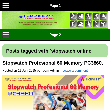
Page 1
CV JAYA BERSAMA Co Id
Menyediakan Semua Perlengkapan Olahraga Yang
Page 2
Lengkap, Berkualitas Dengan Harga Yang Murah
Posts tagged with '
stopwatch online
'
Stopwatch Profesional 60 Memory PC3860.
Posted on
11 Juni 2015
by
Team Admin
Leave a comment