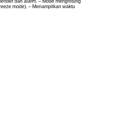
kalender dan alarm. – Mode menghitung
(freeze mode). – Menampilkan waktu