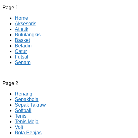
Page 1
Home
Aksesoris
Atletik
Bulutangkis
Basket
Beladiri
Catur
Futsal
Senam
CV JAYA BERSAMA Co Id
Menyediakan Semua Perlengkapan Olahraga Yang Lengkap, 
Page 2
Renang
Sepakbola
Sepak Takraw
Softball
Tenis
Tenis Meja
Voli
Bola Penjas