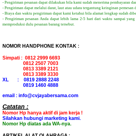
- Pengiriman pesanan dapat dilakukan bila kami sudah menerima pembayaran dar
- Pengiriman dapat melalui darat, laut atau udara tergantung keinginan pemesan 
- Biaya dan waktu pengiriman dapat kami ketahui bila alamat lengkap sudah dib
- Pengiriman pesanan Anda dapat lebih lama 2-5 hari dari waktu sampai yang
memproduksi dulu pesanan barang tersebut.
NOMOR HANDPHONE KONTAK :
Simpati : 0812 2999 6693
0812 2507 7003
0813 3389 2121
0813 3389 3330
XL : 0819 2888 2248
0819 1460 4888
email : info@cvjayabersama.com
Catatan :
Nomor Hp hanya aktif di jam kerja !
Silahkan hubungi marketing kami.
Nomor Hp diatas ada WA-nya.
ARTIKEL ALAT OLAHRAGA :