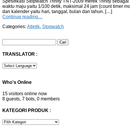
Spesifikasi Stopwatch Trinity TNT-2009 merek Trinity sebagai
waktu maju yaitu 1/100 detik, maksimal 24 jam (count timer 
dan kalender yaitu hari, tanggal, bulan dan tahun. […]
Continue reading…
Categories:
Atletik
,
Stopwatch
Cari
untuk:
TRANSLATOR :
Who's Online
15 visitors online now
8 guests,
7 bots,
0 members
KATEGORI PRODUK :
KATEGORI
PRODUK