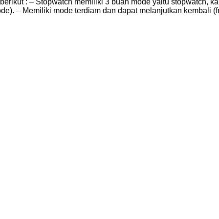
 berikut : – Stopwatch memiliki 3 buah mode yaitu stopwatch, 
mode). – Memiliki mode terdiam dan dapat melanjutkan kembali 