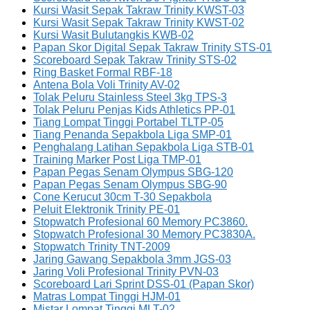
Kursi Wasit Sepak Takraw Trinity KWST-03
Kursi Wasit Sepak Takraw Trinity KWST-02
Kursi Wasit Bulutangkis KWB-02
Papan Skor Digital Sepak Takraw Trinity STS-01
Scoreboard Sepak Takraw Trinity STS-02
Ring Basket Formal RBF-18
Antena Bola Voli Trinity AV-02
Tolak Peluru Stainless Steel 3kg TPS-3
Tolak Peluru Penjas Kids Athletics PP-01
Tiang Lompat Tinggi Portabel TLTP-05
Tiang Penanda Sepakbola Liga SMP-01
Penghalang Latihan Sepakbola Liga STB-01
Training Marker Post Liga TMP-01
Papan Pegas Senam Olympus SBG-120
Papan Pegas Senam Olympus SBG-90
Cone Kerucut 30cm T-30 Sepakbola
Peluit Elektronik Trinity PE-01
Stopwatch Profesional 60 Memory PC3860.
Stopwatch Profesional 30 Memory PC3830A.
Stopwatch Trinity TNT-2009
Jaring Gawang Sepakbola 3mm JGS-03
Jaring Voli Profesional Trinity PVN-03
Scoreboard Lari Sprint DSS-01 (Papan Skor)
Matras Lompat Tinggi HJM-01
Mistar Lompat Tinggi MLT-02