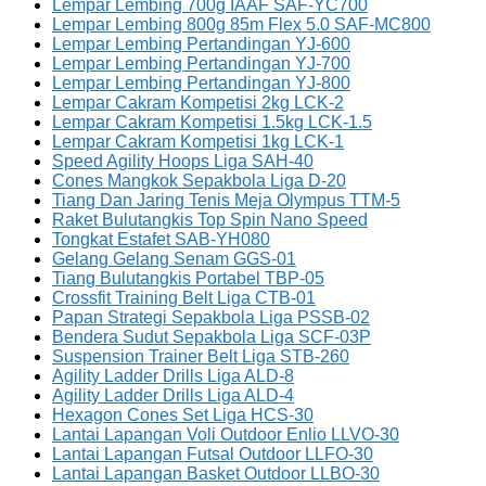
Lempar Lembing 700g IAAF SAF-YC700
Lempar Lembing 800g 85m Flex 5.0 SAF-MC800
Lempar Lembing Pertandingan YJ-600
Lempar Lembing Pertandingan YJ-700
Lempar Lembing Pertandingan YJ-800
Lempar Cakram Kompetisi 2kg LCK-2
Lempar Cakram Kompetisi 1.5kg LCK-1.5
Lempar Cakram Kompetisi 1kg LCK-1
Speed Agility Hoops Liga SAH-40
Cones Mangkok Sepakbola Liga D-20
Tiang Dan Jaring Tenis Meja Olympus TTM-5
Raket Bulutangkis Top Spin Nano Speed
Tongkat Estafet SAB-YH080
Gelang Gelang Senam GGS-01
Tiang Bulutangkis Portabel TBP-05
Crossfit Training Belt Liga CTB-01
Papan Strategi Sepakbola Liga PSSB-02
Bendera Sudut Sepakbola Liga SCF-03P
Suspension Trainer Belt Liga STB-260
Agility Ladder Drills Liga ALD-8
Agility Ladder Drills Liga ALD-4
Hexagon Cones Set Liga HCS-30
Lantai Lapangan Voli Outdoor Enlio LLVO-30
Lantai Lapangan Futsal Outdoor LLFO-30
Lantai Lapangan Basket Outdoor LLBO-30