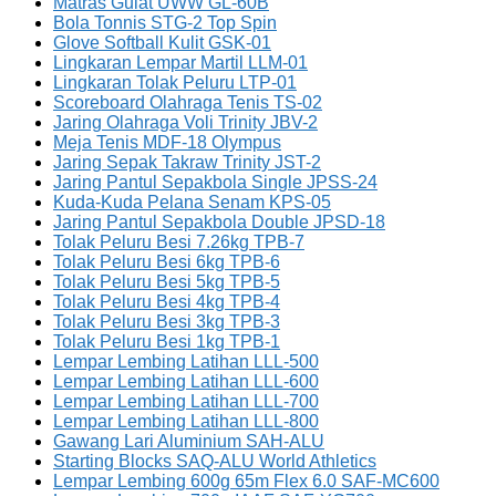
Matras Gulat UWW GL-60B
Bola Tonnis STG-2 Top Spin
Glove Softball Kulit GSK-01
Lingkaran Lempar Martil LLM-01
Lingkaran Tolak Peluru LTP-01
Scoreboard Olahraga Tenis TS-02
Jaring Olahraga Voli Trinity JBV-2
Meja Tenis MDF-18 Olympus
Jaring Sepak Takraw Trinity JST-2
Jaring Pantul Sepakbola Single JPSS-24
Kuda-Kuda Pelana Senam KPS-05
Jaring Pantul Sepakbola Double JPSD-18
Tolak Peluru Besi 7.26kg TPB-7
Tolak Peluru Besi 6kg TPB-6
Tolak Peluru Besi 5kg TPB-5
Tolak Peluru Besi 4kg TPB-4
Tolak Peluru Besi 3kg TPB-3
Tolak Peluru Besi 1kg TPB-1
Lempar Lembing Latihan LLL-500
Lempar Lembing Latihan LLL-600
Lempar Lembing Latihan LLL-700
Lempar Lembing Latihan LLL-800
Gawang Lari Aluminium SAH-ALU
Starting Blocks SAQ-ALU World Athletics
Lempar Lembing 600g 65m Flex 6.0 SAF-MC600