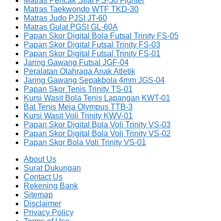
Matras Pencak Silat PS-30 Fighter
Matras Taekwondo WTF TKD-30
Matras Judo PJSI JT-60
Matras Gulat PGSI GL-60A
Papan Skor Digital Bola Futsal Trinity FS-05
Papan Skor Digital Futsal Trinity FS-03
Papan Skor Digital Futsal Trinity FS-01
Jaring Gawang Futsal JGF-04
Peralatan Olahraga Anak Atletik
Jaring Gawang Sepakbola 4mm JGS-04
Papan Skor Tenis Trinity TS-01
Kursi Wasit Bola Tenis Lapangan KWT-01
Bat Tenis Meja Olympus TTB-3
Kursi Wasit Voli Trinity KWV-01
Papan Skor Digital Bola Voli Trinity VS-03
Papan Skor Digital Bola Voli Trinity VS-02
Papan Skor Bola Voli Trinity VS-01
About Us
Surat Dukungan
Contact Us
Rekening Bank
Sitemap
Disclaimer
Privacy Policy