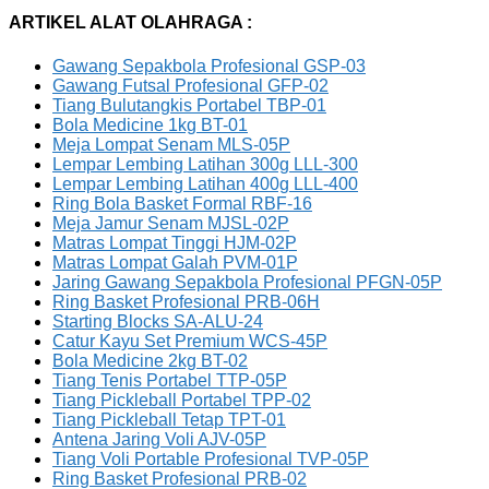
ARTIKEL ALAT OLAHRAGA :
Gawang Sepakbola Profesional GSP-03
Gawang Futsal Profesional GFP-02
Tiang Bulutangkis Portabel TBP-01
Bola Medicine 1kg BT-01
Meja Lompat Senam MLS-05P
Lempar Lembing Latihan 300g LLL-300
Lempar Lembing Latihan 400g LLL-400
Ring Bola Basket Formal RBF-16
Meja Jamur Senam MJSL-02P
Matras Lompat Tinggi HJM-02P
Matras Lompat Galah PVM-01P
Jaring Gawang Sepakbola Profesional PFGN-05P
Ring Basket Profesional PRB-06H
Starting Blocks SA-ALU-24
Catur Kayu Set Premium WCS-45P
Bola Medicine 2kg BT-02
Tiang Tenis Portabel TTP-05P
Tiang Pickleball Portabel TPP-02
Tiang Pickleball Tetap TPT-01
Antena Jaring Voli AJV-05P
Tiang Voli Portable Profesional TVP-05P
Ring Basket Profesional PRB-02