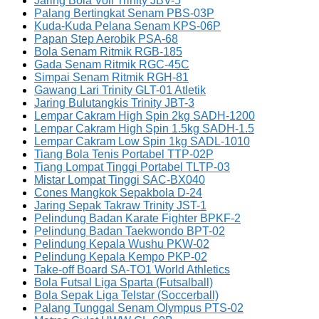
Jaring Bola Voli Trinity JBV-5
Palang Bertingkat Senam PBS-03P
Kuda-Kuda Pelana Senam KPS-06P
Papan Step Aerobik PSA-68
Bola Senam Ritmik RGB-185
Gada Senam Ritmik RGC-45C
Simpai Senam Ritmik RGH-81
Gawang Lari Trinity GLT-01 Atletik
Jaring Bulutangkis Trinity JBT-3
Lempar Cakram High Spin 2kg SADH-1200
Lempar Cakram High Spin 1.5kg SADH-1.5
Lempar Cakram Low Spin 1kg SADL-1010
Tiang Bola Tenis Portabel TTP-02P
Tiang Lompat Tinggi Portabel TLTP-03
Mistar Lompat Tinggi SAC-BX040
Cones Mangkok Sepakbola D-24
Jaring Sepak Takraw Trinity JST-1
Pelindung Badan Karate Fighter BPKF-2
Pelindung Badan Taekwondo BPT-02
Pelindung Kepala Wushu PKW-02
Pelindung Kepala Kempo PKP-02
Take-off Board SA-TO1 World Athletics
Bola Futsal Liga Sparta (Futsalball)
Bola Sepak Liga Telstar (Soccerball)
Palang Tunggal Senam Olympus PTS-02