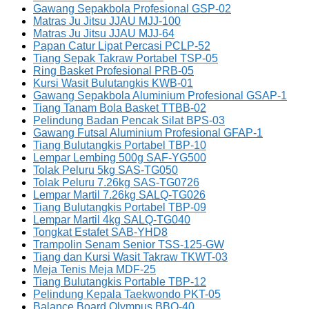
Gawang Sepakbola Profesional GSP-02
Matras Ju Jitsu JJAU MJJ-100
Matras Ju Jitsu JJAU MJJ-64
Papan Catur Lipat Percasi PCLP-52
Tiang Sepak Takraw Portabel TSP-05
Ring Basket Profesional PRB-05
Kursi Wasit Bulutangkis KWB-01
Gawang Sepakbola Aluminium Profesional GSAP-1
Tiang Tanam Bola Basket TTBB-02
Pelindung Badan Pencak Silat BPS-03
Gawang Futsal Aluminium Profesional GFAP-1
Tiang Bulutangkis Portabel TBP-10
Lempar Lembing 500g SAF-YG500
Tolak Peluru 5kg SAS-TG050
Tolak Peluru 7.26kg SAS-TG0726
Lempar Martil 7.26kg SALQ-TG026
Tiang Bulutangkis Portabel TBP-09
Lempar Martil 4kg SALQ-TG040
Tongkat Estafet SAB-YHD8
Trampolin Senam Senior TSS-125-GW
Tiang dan Kursi Wasit Takraw TKWT-03
Meja Tenis Meja MDF-25
Tiang Bulutangkis Portable TBP-12
Pelindung Kepala Taekwondo PKT-05
Balance Board Olympus BBO-40