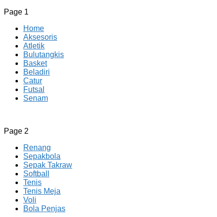
Page 1
Home
Aksesoris
Atletik
Bulutangkis
Basket
Beladiri
Catur
Futsal
Senam
CV JAYA BERSAMA Co Id
Menyediakan Semua Perlengkapan Olahraga Yang
Page 2
Lengkap, Berkualitas Dengan Harga Yang Murah
Renang
Sepakbola
Sepak Takraw
Softball
Tenis
Tenis Meja
Voli
Bola Penjas