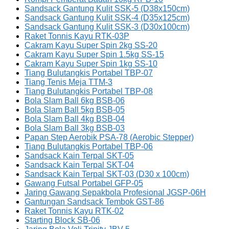
Sandsack Gantung Kulit SSK-5 (D38x150cm)
Sandsack Gantung Kulit SSK-4 (D35x125cm)
Sandsack Gantung Kulit SSK-3 (D30x100cm)
Raket Tonnis Kayu RTK-03P
Cakram Kayu Super Spin 2kg SS-20
Cakram Kayu Super Spin 1.5kg SS-15
Cakram Kayu Super Spin 1kg SS-10
Tiang Bulutangkis Portabel TBP-07
Tiang Tenis Meja TTM-3
Tiang Bulutangkis Portabel TBP-08
Bola Slam Ball 6kg BSB-06
Bola Slam Ball 5kg BSB-05
Bola Slam Ball 4kg BSB-04
Bola Slam Ball 3kg BSB-03
Papan Step Aerobik PSA-78 (Aerobic Stepper)
Tiang Bulutangkis Portabel TBP-06
Sandsack Kain Terpal SKT-05
Sandsack Kain Terpal SKT-04
Sandsack Kain Terpal SKT-03 (D30 x 100cm)
Gawang Futsal Portabel GFP-05
Jaring Gawang Sepakbola Profesional JGSP-06H
Gantungan Sandsack Tembok GST-86
Raket Tonnis Kayu RTK-02
Starting Block SB-06