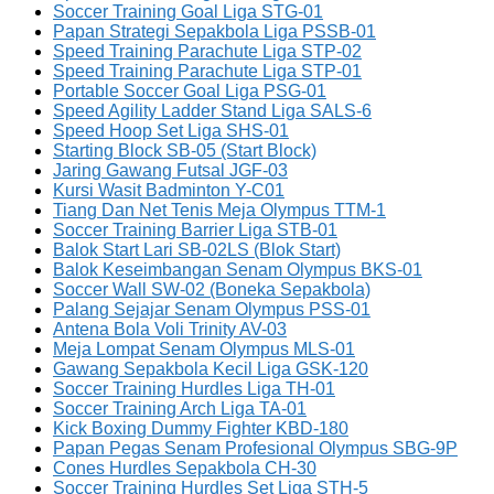
Soccer Training Goal Liga STG-01
Papan Strategi Sepakbola Liga PSSB-01
Speed Training Parachute Liga STP-02
Speed Training Parachute Liga STP-01
Portable Soccer Goal Liga PSG-01
Speed Agility Ladder Stand Liga SALS-6
Speed Hoop Set Liga SHS-01
Starting Block SB-05 (Start Block)
Jaring Gawang Futsal JGF-03
Kursi Wasit Badminton Y-C01
Tiang Dan Net Tenis Meja Olympus TTM-1
Soccer Training Barrier Liga STB-01
Balok Start Lari SB-02LS (Blok Start)
Balok Keseimbangan Senam Olympus BKS-01
Soccer Wall SW-02 (Boneka Sepakbola)
Palang Sejajar Senam Olympus PSS-01
Antena Bola Voli Trinity AV-03
Meja Lompat Senam Olympus MLS-01
Gawang Sepakbola Kecil Liga GSK-120
Soccer Training Hurdles Liga TH-01
Soccer Training Arch Liga TA-01
Kick Boxing Dummy Fighter KBD-180
Papan Pegas Senam Profesional Olympus SBG-9P
Cones Hurdles Sepakbola CH-30
Soccer Training Hurdles Set Liga STH-5