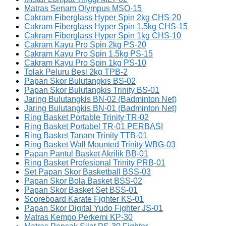
Matras Senam Olympus MSO-15
Cakram Fiberglass Hyper Spin 2kg CHS-20
Cakram Fiberglass Hyper Spin 1.5kg CHS-15
Cakram Fiberglass Hyper Spin 1kg CHS-10
Cakram Kayu Pro Spin 2kg PS-20
Cakram Kayu Pro Spin 1.5kg PS-15
Cakram Kayu Pro Spin 1kg PS-10
Tolak Peluru Besi 2kg TPB-2
Papan Skor Bulutangkis BS-02
Papan Skor Bulutangkis Trinity BS-01
Jaring Bulutangkis BN-02 (Badminton Net)
Jaring Bulutangkis BN-01 (Badminton Net)
Ring Basket Portable Trinity TR-02
Ring Basket Portabel TR-01 PERBASI
Ring Basket Tanam Trinity TTB-01
Ring Basket Wall Mounted Trinity WBG-03
Papan Pantul Basket Akrilik BB-01
Ring Basket Profesional Trinity PRB-01
Set Papan Skor Basketball BSS-03
Papan Skor Bola Basket BSS-02
Papan Skor Basket Set BSS-01
Scoreboard Karate Fighter KS-01
Papan Skor Digital Yudo Fighter JS-01
Matras Kempo Perkemi KP-30