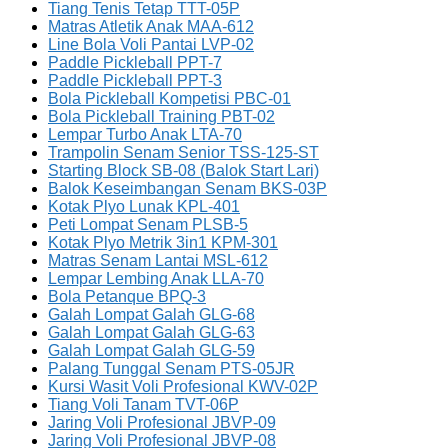
Tiang Tenis Tetap TTT-05P
Matras Atletik Anak MAA-612
Line Bola Voli Pantai LVP-02
Paddle Pickleball PPT-7
Paddle Pickleball PPT-3
Bola Pickleball Kompetisi PBC-01
Bola Pickleball Training PBT-02
Lempar Turbo Anak LTA-70
Trampolin Senam Senior TSS-125-ST
Starting Block SB-08 (Balok Start Lari)
Balok Keseimbangan Senam BKS-03P
Kotak Plyo Lunak KPL-401
Peti Lompat Senam PLSB-5
Kotak Plyo Metrik 3in1 KPM-301
Matras Senam Lantai MSL-612
Lempar Lembing Anak LLA-70
Bola Petanque BPQ-3
Galah Lompat Galah GLG-68
Galah Lompat Galah GLG-63
Galah Lompat Galah GLG-59
Palang Tunggal Senam PTS-05JR
Kursi Wasit Voli Profesional KWV-02P
Tiang Voli Tanam TVT-06P
Jaring Voli Profesional JBVP-09
Jaring Voli Profesional JBVP-08