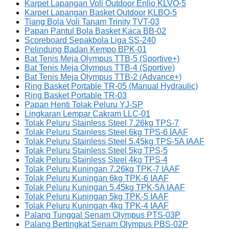
Karpet Lapangan Voli Outdoor Enlio KLVO-5
Karpet Lapangan Basket Outdoor KLBO-5
Tiang Bola Voli Tanam Trinity TVT-03
Papan Pantul Bola Basket Kaca BB-02
Scoreboard Sepakbola Liga SS-240
Pelindung Badan Kempo BPK-01
Bat Tenis Meja Olympus TTB-5 (Sportive+)
Bat Tenis Meja Olympus TTB-4 (Sportive)
Bat Tenis Meja Olympus TTB-2 (Advance+)
Ring Basket Portable TR-05 (Manual Hydraulic)
Ring Basket Portable TR-03
Papan Henti Tolak Peluru YJ-SP
Lingkaran Lempar Cakram LLC-01
Tolak Peluru Stainless Steel 7.26kg TPS-7
Tolak Peluru Stainless Steel 6kg TPS-6 IAAF
Tolak Peluru Stainless Steel 5.45kg TPS-5A IAAF
Tolak Peluru Stainless Steel 5kg TPS-5
Tolak Peluru Stainless Steel 4kg TPS-4
Tolak Peluru Kuningan 7.26kg TPK-7 IAAF
Tolak Peluru Kuningan 6kg TPK-6 IAAF
Tolak Peluru Kuningan 5.45kg TPK-5A IAAF
Tolak Peluru Kuningan 5kg TPK-5 IAAF
Tolak Peluru Kuningan 4kg TPK-4 IAAF
Palang Tunggal Senam Olympus PTS-03P
Palang Bertingkat Senam Olympus PBS-02P