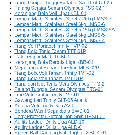
Tiang Lompat Tinggi Portable SAHJ-ALU-025
Palang Sejajar Senam Olympus PSS-02P
Keranjang Bola Voli Lipat KBL-01
Lempar Martil Stainless Steel 7.26kg LMSS-7
Lempar Martil Stainless Steel 6kg LMSS-6
Lempar Martil Stainless Steel 5.45kg LMSS-5A
Lempar Martil Stainless Steel 5kg LMSS-5
Lempar Martil Stainless Steel 4kg LMSS-4
Tiang Voli Portabel Trinity TVP-02
Tiang Bola Tenis Tanam TTT-01P
Rak Lempar Martil RLM-01
Keranjang Bola Beroda Liga KBB-01
Meja Lompat Senam TaiShan MLS-02P
Tiang Bola Voli Tanam Trinity TVT-02
Tiang Bola Voli Tanam TVT-01P
Tiang dan Net Tenis Meja Olympus TTM-2
Palang Tunggal Senam Olympus PTS-01
Line Voli Pantai Trinity LVP-01
Gawang Lari Trinity GLT-05 Atletik
Antena Voli Trinity Seri AV-01
Bendera Wasit Sepakbola BWS-01
Body Protector Softball Top Spin BPSB-01
Agility Ladder Drills Liga ALD-10
Agility Ladder Drills Liga ALD-6
Speed Ball Gantung Kulit Fighter SBGK-01