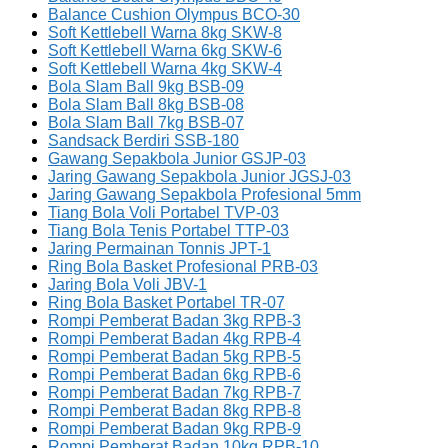
Balance Cushion Olympus BCO-30
Soft Kettlebell Warna 8kg SKW-8
Soft Kettlebell Warna 6kg SKW-6
Soft Kettlebell Warna 4kg SKW-4
Bola Slam Ball 9kg BSB-09
Bola Slam Ball 8kg BSB-08
Bola Slam Ball 7kg BSB-07
Sandsack Berdiri SSB-180
Gawang Sepakbola Junior GSJP-03
Jaring Gawang Sepakbola Junior JGSJ-03
Jaring Gawang Sepakbola Profesional 5mm
Tiang Bola Voli Portabel TVP-03
Tiang Bola Tenis Portabel TTP-03
Jaring Permainan Tonnis JPT-1
Ring Bola Basket Profesional PRB-03
Jaring Bola Voli JBV-1
Ring Bola Basket Portabel TR-07
Rompi Pemberat Badan 3kg RPB-3
Rompi Pemberat Badan 4kg RPB-4
Rompi Pemberat Badan 5kg RPB-5
Rompi Pemberat Badan 6kg RPB-6
Rompi Pemberat Badan 7kg RPB-7
Rompi Pemberat Badan 8kg RPB-8
Rompi Pemberat Badan 9kg RPB-9
Rompi Pemberat Badan 10kg RPB-10