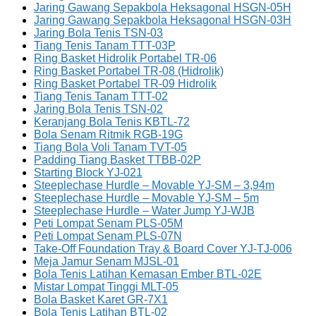
Jaring Gawang Sepakbola Heksagonal HSGN-05H
Jaring Gawang Sepakbola Heksagonal HSGN-03H
Jaring Bola Tenis TSN-03
Tiang Tenis Tanam TTT-03P
Ring Basket Hidrolik Portabel TR-06
Ring Basket Portabel TR-08 (Hidrolik)
Ring Basket Portabel TR-09 Hidrolik
Tiang Tenis Tanam TTT-02
Jaring Bola Tenis TSN-02
Keranjang Bola Tenis KBTL-72
Bola Senam Ritmik RGB-19G
Tiang Bola Voli Tanam TVT-05
Padding Tiang Basket TTBB-02P
Starting Block YJ-021
Steeplechase Hurdle – Movable YJ-SM – 3,94m
Steeplechase Hurdle – Movable YJ-SM – 5m
Steeplechase Hurdle – Water Jump YJ-WJB
Peti Lompat Senam PLS-05M
Peti Lompat Senam PLS-07N
Take-Off Foundation Tray & Board Cover YJ-TJ-006
Meja Jamur Senam MJSL-01
Bola Tenis Latihan Kemasan Ember BTL-02E
Mistar Lompat Tinggi MLT-05
Bola Basket Karet GR-7X1
Bola Tenis Latihan BTL-02