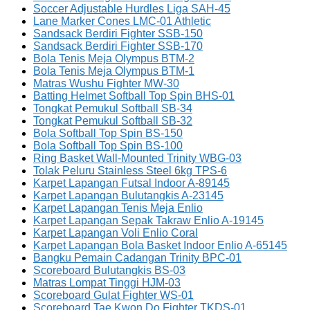
Soccer Adjustable Hurdles Liga SAH-45
Lane Marker Cones LMC-01 Athletic
Sandsack Berdiri Fighter SSB-150
Sandsack Berdiri Fighter SSB-170
Bola Tenis Meja Olympus BTM-2
Bola Tenis Meja Olympus BTM-1
Matras Wushu Fighter MW-30
Batting Helmet Softball Top Spin BHS-01
Tongkat Pemukul Softball SB-34
Tongkat Pemukul Softball SB-32
Bola Softball Top Spin BS-150
Bola Softball Top Spin BS-100
Ring Basket Wall-Mounted Trinity WBG-03
Tolak Peluru Stainless Steel 6kg TPS-6
Karpet Lapangan Futsal Indoor A-89145
Karpet Lapangan Bulutangkis A-23145
Karpet Lapangan Tenis Meja Enlio
Karpet Lapangan Sepak Takraw Enlio A-19145
Karpet Lapangan Voli Enlio Coral
Karpet Lapangan Bola Basket Indoor Enlio A-65145
Bangku Pemain Cadangan Trinity BPC-01
Scoreboard Bulutangkis BS-03
Matras Lompat Tinggi HJM-03
Scoreboard Gulat Fighter WS-01
Scoreboard Tae Kwon Do Fighter TKDS-01