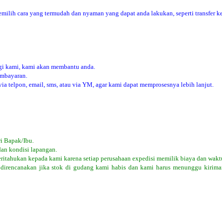
ilih cara yang termudah dan nyaman yang dapat anda lakukan, seperti transfer ke
i kami, kami akan membantu anda.
embayaran.
 telpon, email, sms, atau via YM, agar kami dapat memprosesnya lebih lanjut.
i Bapak/Ibu.
dan kondisi lapangan.
eritahukan kepada kami karena setiap perusahaan expedisi memilik biaya dan wakt
 direncanakan jika stok di gudang kami habis dan kami harus menunggu kiriman