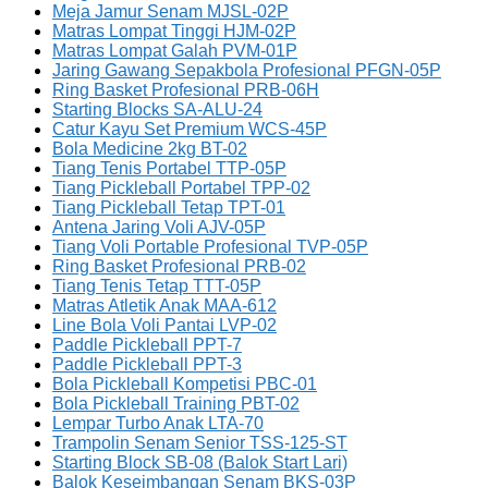
Meja Jamur Senam MJSL-02P
Matras Lompat Tinggi HJM-02P
Matras Lompat Galah PVM-01P
Jaring Gawang Sepakbola Profesional PFGN-05P
Ring Basket Profesional PRB-06H
Starting Blocks SA-ALU-24
Catur Kayu Set Premium WCS-45P
Bola Medicine 2kg BT-02
Tiang Tenis Portabel TTP-05P
Tiang Pickleball Portabel TPP-02
Tiang Pickleball Tetap TPT-01
Antena Jaring Voli AJV-05P
Tiang Voli Portable Profesional TVP-05P
Ring Basket Profesional PRB-02
Tiang Tenis Tetap TTT-05P
Matras Atletik Anak MAA-612
Line Bola Voli Pantai LVP-02
Paddle Pickleball PPT-7
Paddle Pickleball PPT-3
Bola Pickleball Kompetisi PBC-01
Bola Pickleball Training PBT-02
Lempar Turbo Anak LTA-70
Trampolin Senam Senior TSS-125-ST
Starting Block SB-08 (Balok Start Lari)
Balok Keseimbangan Senam BKS-03P