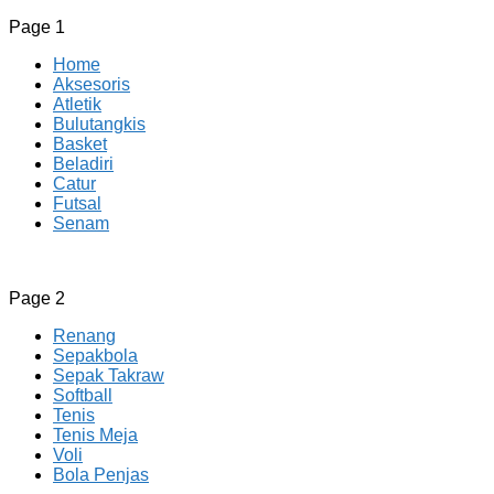
Page 1
Home
Aksesoris
Atletik
Bulutangkis
Basket
Beladiri
Catur
Futsal
Senam
CV JAYA BERSAMA Co Id
Menyediakan Semua Perlengkapan Olahraga Yang Lengkap, 
Page 2
Renang
Sepakbola
Sepak Takraw
Softball
Tenis
Tenis Meja
Voli
Bola Penjas