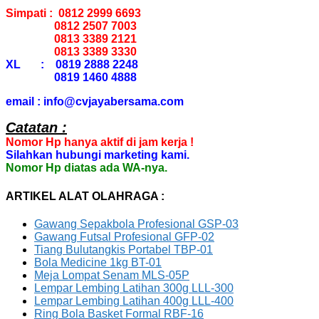
Simpati : 0812 2999 6693
0812 2507 7003
0813 3389 2121
0813 3389 3330
XL : 0819 2888 2248
0819 1460 4888
email : info@cvjayabersama.com
Catatan :
Nomor Hp hanya aktif di jam kerja !
Silahkan hubungi marketing kami.
Nomor Hp diatas ada WA-nya.
ARTIKEL ALAT OLAHRAGA :
Gawang Sepakbola Profesional GSP-03
Gawang Futsal Profesional GFP-02
Tiang Bulutangkis Portabel TBP-01
Bola Medicine 1kg BT-01
Meja Lompat Senam MLS-05P
Lempar Lembing Latihan 300g LLL-300
Lempar Lembing Latihan 400g LLL-400
Ring Bola Basket Formal RBF-16