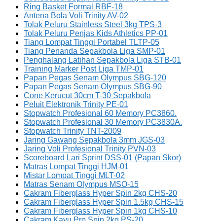
Ring Basket Formal RBF-18
Antena Bola Voli Trinity AV-02
Tolak Peluru Stainless Steel 3kg TPS-3
Tolak Peluru Penjas Kids Athletics PP-01
Tiang Lompat Tinggi Portabel TLTP-05
Tiang Penanda Sepakbola Liga SMP-01
Penghalang Latihan Sepakbola Liga STB-01
Training Marker Post Liga TMP-01
Papan Pegas Senam Olympus SBG-120
Papan Pegas Senam Olympus SBG-90
Cone Kerucut 30cm T-30 Sepakbola
Peluit Elektronik Trinity PE-01
Stopwatch Profesional 60 Memory PC3860.
Stopwatch Profesional 30 Memory PC3830A.
Stopwatch Trinity TNT-2009
Jaring Gawang Sepakbola 3mm JGS-03
Jaring Voli Profesional Trinity PVN-03
Scoreboard Lari Sprint DSS-01 (Papan Skor)
Matras Lompat Tinggi HJM-01
Mistar Lompat Tinggi MLT-02
Matras Senam Olympus MSO-15
Cakram Fiberglass Hyper Spin 2kg CHS-20
Cakram Fiberglass Hyper Spin 1.5kg CHS-15
Cakram Fiberglass Hyper Spin 1kg CHS-10
Cakram Kayu Pro Spin 2kg PS-20