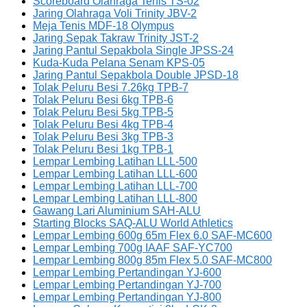
Scoreboard Olahraga Tenis TS-02
Jaring Olahraga Voli Trinity JBV-2
Meja Tenis MDF-18 Olympus
Jaring Sepak Takraw Trinity JST-2
Jaring Pantul Sepakbola Single JPSS-24
Kuda-Kuda Pelana Senam KPS-05
Jaring Pantul Sepakbola Double JPSD-18
Tolak Peluru Besi 7.26kg TPB-7
Tolak Peluru Besi 6kg TPB-6
Tolak Peluru Besi 5kg TPB-5
Tolak Peluru Besi 4kg TPB-4
Tolak Peluru Besi 3kg TPB-3
Tolak Peluru Besi 1kg TPB-1
Lempar Lembing Latihan LLL-500
Lempar Lembing Latihan LLL-600
Lempar Lembing Latihan LLL-700
Lempar Lembing Latihan LLL-800
Gawang Lari Aluminium SAH-ALU
Starting Blocks SAQ-ALU World Athletics
Lempar Lembing 600g 65m Flex 6.0 SAF-MC600
Lempar Lembing 700g IAAF SAF-YC700
Lempar Lembing 800g 85m Flex 5.0 SAF-MC800
Lempar Lembing Pertandingan YJ-600
Lempar Lembing Pertandingan YJ-700
Lempar Lembing Pertandingan YJ-800