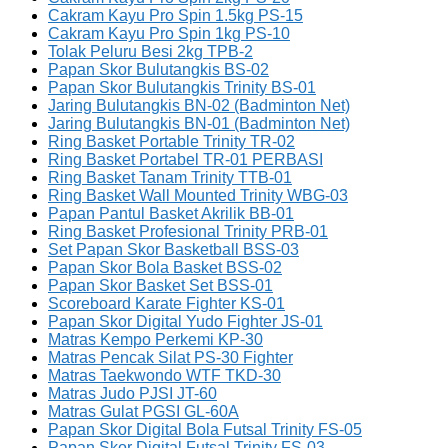
Cakram Kayu Pro Spin 1.5kg PS-15
Cakram Kayu Pro Spin 1kg PS-10
Tolak Peluru Besi 2kg TPB-2
Papan Skor Bulutangkis BS-02
Papan Skor Bulutangkis Trinity BS-01
Jaring Bulutangkis BN-02 (Badminton Net)
Jaring Bulutangkis BN-01 (Badminton Net)
Ring Basket Portable Trinity TR-02
Ring Basket Portabel TR-01 PERBASI
Ring Basket Tanam Trinity TTB-01
Ring Basket Wall Mounted Trinity WBG-03
Papan Pantul Basket Akrilik BB-01
Ring Basket Profesional Trinity PRB-01
Set Papan Skor Basketball BSS-03
Papan Skor Bola Basket BSS-02
Papan Skor Basket Set BSS-01
Scoreboard Karate Fighter KS-01
Papan Skor Digital Yudo Fighter JS-01
Matras Kempo Perkemi KP-30
Matras Pencak Silat PS-30 Fighter
Matras Taekwondo WTF TKD-30
Matras Judo PJSI JT-60
Matras Gulat PGSI GL-60A
Papan Skor Digital Bola Futsal Trinity FS-05
Papan Skor Digital Futsal Trinity FS-03