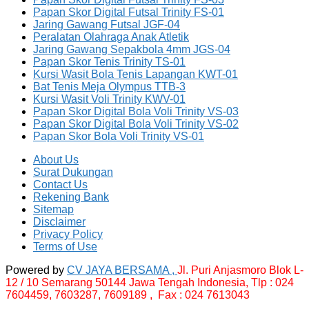
Papan Skor Digital Futsal Trinity FS-01
Jaring Gawang Futsal JGF-04
Peralatan Olahraga Anak Atletik
Jaring Gawang Sepakbola 4mm JGS-04
Papan Skor Tenis Trinity TS-01
Kursi Wasit Bola Tenis Lapangan KWT-01
Bat Tenis Meja Olympus TTB-3
Kursi Wasit Voli Trinity KWV-01
Papan Skor Digital Bola Voli Trinity VS-03
Papan Skor Digital Bola Voli Trinity VS-02
Papan Skor Bola Voli Trinity VS-01
About Us
Surat Dukungan
Contact Us
Rekening Bank
Sitemap
Disclaimer
Privacy Policy
Terms of Use
Powered by
CV JAYA BERSAMA ,
Jl. Puri Anjasmoro Blok L-
12 / 10 Semarang 50144 Jawa Tengah Indonesia,
Tlp : 024
7604459, 7603287, 7609189 , Fax : 024 7613043