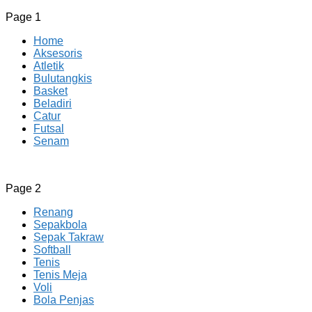
Page 1
Home
Aksesoris
Atletik
Bulutangkis
Basket
Beladiri
Catur
Futsal
Senam
CV JAYA BERSAMA Co Id
Menyediakan Semua Perlengkapan Olahraga Yang
Page 2
Lengkap, Berkualitas Dengan Harga Yang Murah
Renang
Sepakbola
Sepak Takraw
Softball
Tenis
Tenis Meja
Voli
Bola Penjas