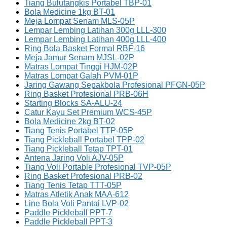
Tiang Bulutangkis Portabel TBP-01
Bola Medicine 1kg BT-01
Meja Lompat Senam MLS-05P
Lempar Lembing Latihan 300g LLL-300
Lempar Lembing Latihan 400g LLL-400
Ring Bola Basket Formal RBF-16
Meja Jamur Senam MJSL-02P
Matras Lompat Tinggi HJM-02P
Matras Lompat Galah PVM-01P
Jaring Gawang Sepakbola Profesional PFGN-05P
Ring Basket Profesional PRB-06H
Starting Blocks SA-ALU-24
Catur Kayu Set Premium WCS-45P
Bola Medicine 2kg BT-02
Tiang Tenis Portabel TTP-05P
Tiang Pickleball Portabel TPP-02
Tiang Pickleball Tetap TPT-01
Antena Jaring Voli AJV-05P
Tiang Voli Portable Profesional TVP-05P
Ring Basket Profesional PRB-02
Tiang Tenis Tetap TTT-05P
Matras Atletik Anak MAA-612
Line Bola Voli Pantai LVP-02
Paddle Pickleball PPT-7
Paddle Pickleball PPT-3