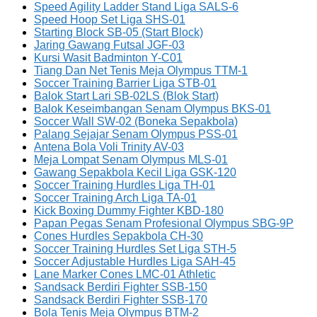
Speed Agility Ladder Stand Liga SALS-6
Speed Hoop Set Liga SHS-01
Starting Block SB-05 (Start Block)
Jaring Gawang Futsal JGF-03
Kursi Wasit Badminton Y-C01
Tiang Dan Net Tenis Meja Olympus TTM-1
Soccer Training Barrier Liga STB-01
Balok Start Lari SB-02LS (Blok Start)
Balok Keseimbangan Senam Olympus BKS-01
Soccer Wall SW-02 (Boneka Sepakbola)
Palang Sejajar Senam Olympus PSS-01
Antena Bola Voli Trinity AV-03
Meja Lompat Senam Olympus MLS-01
Gawang Sepakbola Kecil Liga GSK-120
Soccer Training Hurdles Liga TH-01
Soccer Training Arch Liga TA-01
Kick Boxing Dummy Fighter KBD-180
Papan Pegas Senam Profesional Olympus SBG-9P
Cones Hurdles Sepakbola CH-30
Soccer Training Hurdles Set Liga STH-5
Soccer Adjustable Hurdles Liga SAH-45
Lane Marker Cones LMC-01 Athletic
Sandsack Berdiri Fighter SSB-150
Sandsack Berdiri Fighter SSB-170
Bola Tenis Meja Olympus BTM-2