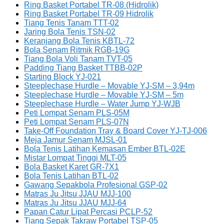
Ring Basket Portabel TR-08 (Hidrolik)
Ring Basket Portabel TR-09 Hidrolik
Tiang Tenis Tanam TTT-02
Jaring Bola Tenis TSN-02
Keranjang Bola Tenis KBTL-72
Bola Senam Ritmik RGB-19G
Tiang Bola Voli Tanam TVT-05
Padding Tiang Basket TTBB-02P
Starting Block YJ-021
Steeplechase Hurdle – Movable YJ-SM – 3,94m
Steeplechase Hurdle – Movable YJ-SM – 5m
Steeplechase Hurdle – Water Jump YJ-WJB
Peti Lompat Senam PLS-05M
Peti Lompat Senam PLS-07N
Take-Off Foundation Tray & Board Cover YJ-TJ-006
Meja Jamur Senam MJSL-01
Bola Tenis Latihan Kemasan Ember BTL-02E
Mistar Lompat Tinggi MLT-05
Bola Basket Karet GR-7X1
Bola Tenis Latihan BTL-02
Gawang Sepakbola Profesional GSP-02
Matras Ju Jitsu JJAU MJJ-100
Matras Ju Jitsu JJAU MJJ-64
Papan Catur Lipat Percasi PCLP-52
Tiang Sepak Takraw Portabel TSP-05