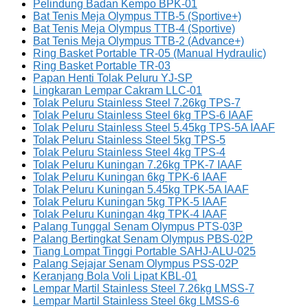
Pelindung Badan Kempo BPK-01
Bat Tenis Meja Olympus TTB-5 (Sportive+)
Bat Tenis Meja Olympus TTB-4 (Sportive)
Bat Tenis Meja Olympus TTB-2 (Advance+)
Ring Basket Portable TR-05 (Manual Hydraulic)
Ring Basket Portable TR-03
Papan Henti Tolak Peluru YJ-SP
Lingkaran Lempar Cakram LLC-01
Tolak Peluru Stainless Steel 7.26kg TPS-7
Tolak Peluru Stainless Steel 6kg TPS-6 IAAF
Tolak Peluru Stainless Steel 5.45kg TPS-5A IAAF
Tolak Peluru Stainless Steel 5kg TPS-5
Tolak Peluru Stainless Steel 4kg TPS-4
Tolak Peluru Kuningan 7.26kg TPK-7 IAAF
Tolak Peluru Kuningan 6kg TPK-6 IAAF
Tolak Peluru Kuningan 5.45kg TPK-5A IAAF
Tolak Peluru Kuningan 5kg TPK-5 IAAF
Tolak Peluru Kuningan 4kg TPK-4 IAAF
Palang Tunggal Senam Olympus PTS-03P
Palang Bertingkat Senam Olympus PBS-02P
Tiang Lompat Tinggi Portable SAHJ-ALU-025
Palang Sejajar Senam Olympus PSS-02P
Keranjang Bola Voli Lipat KBL-01
Lempar Martil Stainless Steel 7.26kg LMSS-7
Lempar Martil Stainless Steel 6kg LMSS-6