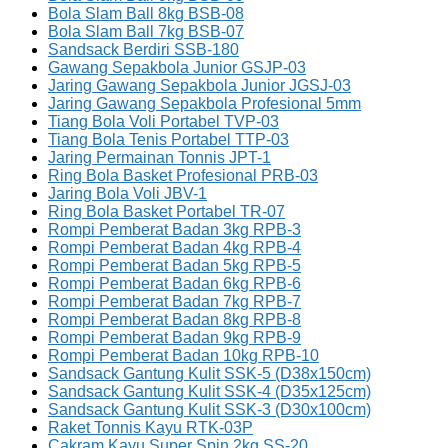
Bola Slam Ball 8kg BSB-08
Bola Slam Ball 7kg BSB-07
Sandsack Berdiri SSB-180
Gawang Sepakbola Junior GSJP-03
Jaring Gawang Sepakbola Junior JGSJ-03
Jaring Gawang Sepakbola Profesional 5mm
Tiang Bola Voli Portabel TVP-03
Tiang Bola Tenis Portabel TTP-03
Jaring Permainan Tonnis JPT-1
Ring Bola Basket Profesional PRB-03
Jaring Bola Voli JBV-1
Ring Bola Basket Portabel TR-07
Rompi Pemberat Badan 3kg RPB-3
Rompi Pemberat Badan 4kg RPB-4
Rompi Pemberat Badan 5kg RPB-5
Rompi Pemberat Badan 6kg RPB-6
Rompi Pemberat Badan 7kg RPB-7
Rompi Pemberat Badan 8kg RPB-8
Rompi Pemberat Badan 9kg RPB-9
Rompi Pemberat Badan 10kg RPB-10
Sandsack Gantung Kulit SSK-5 (D38x150cm)
Sandsack Gantung Kulit SSK-4 (D35x125cm)
Sandsack Gantung Kulit SSK-3 (D30x100cm)
Raket Tonnis Kayu RTK-03P
Cakram Kayu Super Spin 2kg SS-20