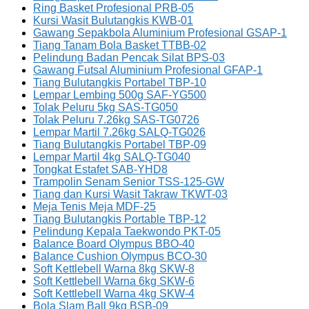
Ring Basket Profesional PRB-05
Kursi Wasit Bulutangkis KWB-01
Gawang Sepakbola Aluminium Profesional GSAP-1
Tiang Tanam Bola Basket TTBB-02
Pelindung Badan Pencak Silat BPS-03
Gawang Futsal Aluminium Profesional GFAP-1
Tiang Bulutangkis Portabel TBP-10
Lempar Lembing 500g SAF-YG500
Tolak Peluru 5kg SAS-TG050
Tolak Peluru 7.26kg SAS-TG0726
Lempar Martil 7.26kg SALQ-TG026
Tiang Bulutangkis Portabel TBP-09
Lempar Martil 4kg SALQ-TG040
Tongkat Estafet SAB-YHD8
Trampolin Senam Senior TSS-125-GW
Tiang dan Kursi Wasit Takraw TKWT-03
Meja Tenis Meja MDF-25
Tiang Bulutangkis Portable TBP-12
Pelindung Kepala Taekwondo PKT-05
Balance Board Olympus BBO-40
Balance Cushion Olympus BCO-30
Soft Kettlebell Warna 8kg SKW-8
Soft Kettlebell Warna 6kg SKW-6
Soft Kettlebell Warna 4kg SKW-4
Bola Slam Ball 9kg BSB-09