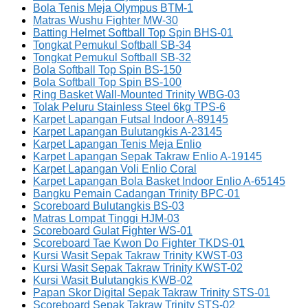
Bola Tenis Meja Olympus BTM-1
Matras Wushu Fighter MW-30
Batting Helmet Softball Top Spin BHS-01
Tongkat Pemukul Softball SB-34
Tongkat Pemukul Softball SB-32
Bola Softball Top Spin BS-150
Bola Softball Top Spin BS-100
Ring Basket Wall-Mounted Trinity WBG-03
Tolak Peluru Stainless Steel 6kg TPS-6
Karpet Lapangan Futsal Indoor A-89145
Karpet Lapangan Bulutangkis A-23145
Karpet Lapangan Tenis Meja Enlio
Karpet Lapangan Sepak Takraw Enlio A-19145
Karpet Lapangan Voli Enlio Coral
Karpet Lapangan Bola Basket Indoor Enlio A-65145
Bangku Pemain Cadangan Trinity BPC-01
Scoreboard Bulutangkis BS-03
Matras Lompat Tinggi HJM-03
Scoreboard Gulat Fighter WS-01
Scoreboard Tae Kwon Do Fighter TKDS-01
Kursi Wasit Sepak Takraw Trinity KWST-03
Kursi Wasit Sepak Takraw Trinity KWST-02
Kursi Wasit Bulutangkis KWB-02
Papan Skor Digital Sepak Takraw Trinity STS-01
Scoreboard Sepak Takraw Trinity STS-02