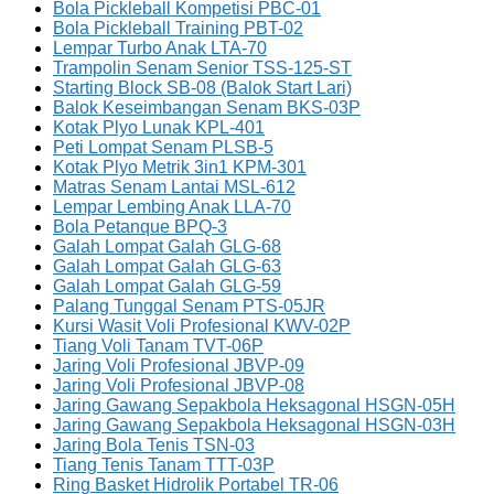
Bola Pickleball Kompetisi PBC-01
Bola Pickleball Training PBT-02
Lempar Turbo Anak LTA-70
Trampolin Senam Senior TSS-125-ST
Starting Block SB-08 (Balok Start Lari)
Balok Keseimbangan Senam BKS-03P
Kotak Plyo Lunak KPL-401
Peti Lompat Senam PLSB-5
Kotak Plyo Metrik 3in1 KPM-301
Matras Senam Lantai MSL-612
Lempar Lembing Anak LLA-70
Bola Petanque BPQ-3
Galah Lompat Galah GLG-68
Galah Lompat Galah GLG-63
Galah Lompat Galah GLG-59
Palang Tunggal Senam PTS-05JR
Kursi Wasit Voli Profesional KWV-02P
Tiang Voli Tanam TVT-06P
Jaring Voli Profesional JBVP-09
Jaring Voli Profesional JBVP-08
Jaring Gawang Sepakbola Heksagonal HSGN-05H
Jaring Gawang Sepakbola Heksagonal HSGN-03H
Jaring Bola Tenis TSN-03
Tiang Tenis Tanam TTT-03P
Ring Basket Hidrolik Portabel TR-06