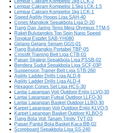
Lempar Cakram Kompetisi 2kg LCK-2
Lempar Cakram Kompetisi 1.5kg LCK-1.5
Lempar Cakram Kompetisi 1kg LCK-1
Speed Agility Hoops Liga SAH-40
Cones Mangkok Sepakbola Liga D-20
Tiang Dan Jaring Tenis Meja Olympus TTM-5
Raket Bulutangkis Top Spin Nano Speed
Tongkat Estafet SAB-YH080
Gelang Gelang Senam GGS-01
Tiang Bulutangkis Portabel TBP-05
Crossfit Training Belt Liga CTB-01
Papan Strategi Sepakbola Liga PSSB-02
Bendera Sudut Sepakbola Liga SCF-03P
Suspension Trainer Belt Liga STB-260
Agility Ladder Drills Liga ALD-8
Agility Ladder Drills Liga ALD-4
Hexagon Cones Set Liga HCS-30
Lantai Lapangan Voli Outdoor Enlio LLVO-30
Lantai Lapangan Futsal Outdoor LLFO-30
Lantai Lapangan Basket Outdoor LLBO-30
Karpet Lapangan Voli Outdoor Enlio KLVO-5
Karpet Lapangan Basket Outdoor KLBO-5
Tiang Bola Voli Tanam Trinity TVT-03
Papan Pantul Bola Basket Kaca BB-02
Scoreboard Sepakbola Liga SS-240