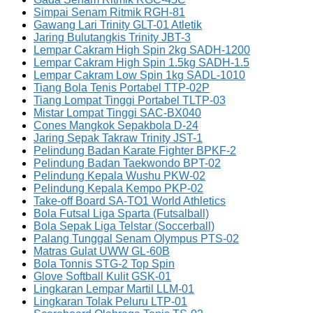
Simpai Senam Ritmik RGH-81
Gawang Lari Trinity GLT-01 Atletik
Jaring Bulutangkis Trinity JBT-3
Lempar Cakram High Spin 2kg SADH-1200
Lempar Cakram High Spin 1.5kg SADH-1.5
Lempar Cakram Low Spin 1kg SADL-1010
Tiang Bola Tenis Portabel TTP-02P
Tiang Lompat Tinggi Portabel TLTP-03
Mistar Lompat Tinggi SAC-BX040
Cones Mangkok Sepakbola D-24
Jaring Sepak Takraw Trinity JST-1
Pelindung Badan Karate Fighter BPKF-2
Pelindung Badan Taekwondo BPT-02
Pelindung Kepala Wushu PKW-02
Pelindung Kepala Kempo PKP-02
Take-off Board SA-TO1 World Athletics
Bola Futsal Liga Sparta (Futsalball)
Bola Sepak Liga Telstar (Soccerball)
Palang Tunggal Senam Olympus PTS-02
Matras Gulat UWW GL-60B
Bola Tonnis STG-2 Top Spin
Glove Softball Kulit GSK-01
Lingkaran Lempar Martil LLM-01
Lingkaran Tolak Peluru LTP-01