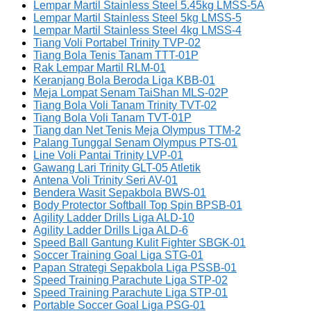
Lempar Martil Stainless Steel 5.45kg LMSS-5A
Lempar Martil Stainless Steel 5kg LMSS-5
Lempar Martil Stainless Steel 4kg LMSS-4
Tiang Voli Portabel Trinity TVP-02
Tiang Bola Tenis Tanam TTT-01P
Rak Lempar Martil RLM-01
Keranjang Bola Beroda Liga KBB-01
Meja Lompat Senam TaiShan MLS-02P
Tiang Bola Voli Tanam Trinity TVT-02
Tiang Bola Voli Tanam TVT-01P
Tiang dan Net Tenis Meja Olympus TTM-2
Palang Tunggal Senam Olympus PTS-01
Line Voli Pantai Trinity LVP-01
Gawang Lari Trinity GLT-05 Atletik
Antena Voli Trinity Seri AV-01
Bendera Wasit Sepakbola BWS-01
Body Protector Softball Top Spin BPSB-01
Agility Ladder Drills Liga ALD-10
Agility Ladder Drills Liga ALD-6
Speed Ball Gantung Kulit Fighter SBGK-01
Soccer Training Goal Liga STG-01
Papan Strategi Sepakbola Liga PSSB-01
Speed Training Parachute Liga STP-02
Speed Training Parachute Liga STP-01
Portable Soccer Goal Liga PSG-01