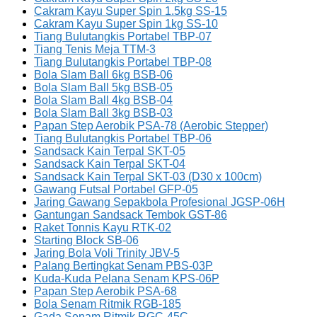
Cakram Kayu Super Spin 1.5kg SS-15
Cakram Kayu Super Spin 1kg SS-10
Tiang Bulutangkis Portabel TBP-07
Tiang Tenis Meja TTM-3
Tiang Bulutangkis Portabel TBP-08
Bola Slam Ball 6kg BSB-06
Bola Slam Ball 5kg BSB-05
Bola Slam Ball 4kg BSB-04
Bola Slam Ball 3kg BSB-03
Papan Step Aerobik PSA-78 (Aerobic Stepper)
Tiang Bulutangkis Portabel TBP-06
Sandsack Kain Terpal SKT-05
Sandsack Kain Terpal SKT-04
Sandsack Kain Terpal SKT-03 (D30 x 100cm)
Gawang Futsal Portabel GFP-05
Jaring Gawang Sepakbola Profesional JGSP-06H
Gantungan Sandsack Tembok GST-86
Raket Tonnis Kayu RTK-02
Starting Block SB-06
Jaring Bola Voli Trinity JBV-5
Palang Bertingkat Senam PBS-03P
Kuda-Kuda Pelana Senam KPS-06P
Papan Step Aerobik PSA-68
Bola Senam Ritmik RGB-185
Gada Senam Ritmik RGC-45C