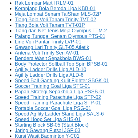
Rak Lempar Martil RLM-01
Keranjang Bola Beroda Liga KBB-01
Meja Lompat Senam TaiShan MLS-02P
Tiang Bola Voli Tanam Trinity TVT-02
Tiang Bola Voli Tanam TVT-01P
Tiang dan Net Tenis Meja Olympus TTM-2
Palang Tunggal Senam Olympus PTS-01
Line Voli Pantai Trinity LVP-01
Gawang Lari Trinity GLT-05 Atletik
Antena Voli Trinity Seri AV-01
Bendera Wasit Sepakbola BWS-01
Body Protector Softball Top Spin BPSB-01
Agility Ladder Drills Liga ALD-10
Agility Ladder Drills Liga ALD-6
Speed Ball Gantung Kulit Fighter SBGK-01
Soccer Training Goal Liga STG-01
Papan Strategi Sepakbola Liga PSSB-01
Speed Training Parachute Liga STP-02
Speed Training Parachute Liga STP-01
Portable Soccer Goal Liga PSG-01
Speed Agility Ladder Stand Liga SALS-6
Speed Hoop Set Liga SHS-01
Starting Block SB-05 (Start Block)
Jaring Gawang Futsal JGF-03
Kursi Wasit Badminton Y-C01