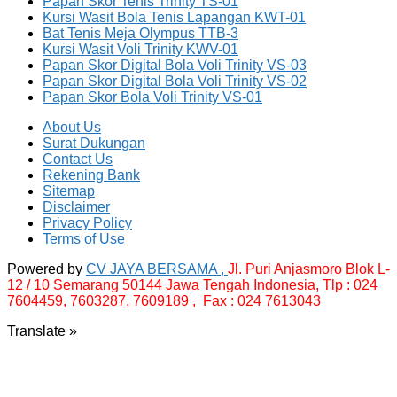
Papan Skor Tenis Trinity TS-01
Kursi Wasit Bola Tenis Lapangan KWT-01
Bat Tenis Meja Olympus TTB-3
Kursi Wasit Voli Trinity KWV-01
Papan Skor Digital Bola Voli Trinity VS-03
Papan Skor Digital Bola Voli Trinity VS-02
Papan Skor Bola Voli Trinity VS-01
About Us
Surat Dukungan
Contact Us
Rekening Bank
Sitemap
Disclaimer
Privacy Policy
Terms of Use
Powered by
CV JAYA BERSAMA ,
Jl. Puri Anjasmoro Blok L-
12 / 10 Semarang 50144 Jawa Tengah Indonesia,
Tlp : 024
7604459, 7603287, 7609189 , Fax : 024 7613043
Translate »