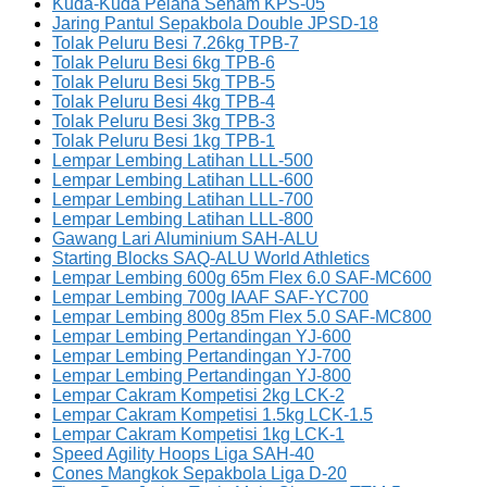
Kuda-Kuda Pelana Senam KPS-05
Jaring Pantul Sepakbola Double JPSD-18
Tolak Peluru Besi 7.26kg TPB-7
Tolak Peluru Besi 6kg TPB-6
Tolak Peluru Besi 5kg TPB-5
Tolak Peluru Besi 4kg TPB-4
Tolak Peluru Besi 3kg TPB-3
Tolak Peluru Besi 1kg TPB-1
Lempar Lembing Latihan LLL-500
Lempar Lembing Latihan LLL-600
Lempar Lembing Latihan LLL-700
Lempar Lembing Latihan LLL-800
Gawang Lari Aluminium SAH-ALU
Starting Blocks SAQ-ALU World Athletics
Lempar Lembing 600g 65m Flex 6.0 SAF-MC600
Lempar Lembing 700g IAAF SAF-YC700
Lempar Lembing 800g 85m Flex 5.0 SAF-MC800
Lempar Lembing Pertandingan YJ-600
Lempar Lembing Pertandingan YJ-700
Lempar Lembing Pertandingan YJ-800
Lempar Cakram Kompetisi 2kg LCK-2
Lempar Cakram Kompetisi 1.5kg LCK-1.5
Lempar Cakram Kompetisi 1kg LCK-1
Speed Agility Hoops Liga SAH-40
Cones Mangkok Sepakbola Liga D-20