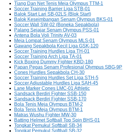
Tiang Dan Net Tenis Meja Olympus TTM-1
Soccer Training Barrier Liga STB-01
Balok Start Lari SB-02LS (Blok Start)
Balok Keseimbangan Senam Olympus BKS-01
Soccer Wall SW-02 (Boneka Sepakbola)
Palang Sejajar Senam Olympus PSS-01
Antena Bola Voli Trinity AV-03
Meja Lompat Senam Olympus MLS-01
Gawang Sepakbola Kecil Liga GSK-120
Soccer Training Hurdles Liga TH-01
Soccer Training Arch Liga TA-01
Kick Boxing Dummy Fighter KBD-180
Papan Pegas Senam Profesional Olympus SBG-9P
Cones Hurdles Sepakbola CH-30
Soccer Training Hurdles Set Liga STH-5
Soccer Adjustable Hurdles Liga SAH-45
Lane Marker Cones LMC-01 Athletic
Sandsack Berdiri Fighter SSB-150
Sandsack Berdiri Fighter SSB-170
Bola Tenis Meja Olympus BTM-2
Bola Tenis Meja Olympus BTM-1
Matras Wushu Fighter MW-30
Batting Helmet Softball Top Spin BHS-01
Tongkat Pemukul Softball SB-34
Tongkat Pemukul Softball SB-32