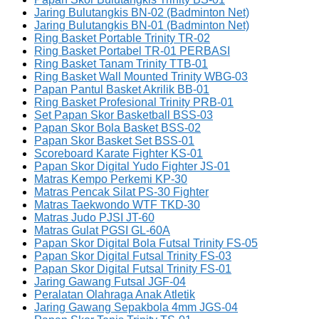
Jaring Bulutangkis BN-02 (Badminton Net)
Jaring Bulutangkis BN-01 (Badminton Net)
Ring Basket Portable Trinity TR-02
Ring Basket Portabel TR-01 PERBASI
Ring Basket Tanam Trinity TTB-01
Ring Basket Wall Mounted Trinity WBG-03
Papan Pantul Basket Akrilik BB-01
Ring Basket Profesional Trinity PRB-01
Set Papan Skor Basketball BSS-03
Papan Skor Bola Basket BSS-02
Papan Skor Basket Set BSS-01
Scoreboard Karate Fighter KS-01
Papan Skor Digital Yudo Fighter JS-01
Matras Kempo Perkemi KP-30
Matras Pencak Silat PS-30 Fighter
Matras Taekwondo WTF TKD-30
Matras Judo PJSI JT-60
Matras Gulat PGSI GL-60A
Papan Skor Digital Bola Futsal Trinity FS-05
Papan Skor Digital Futsal Trinity FS-03
Papan Skor Digital Futsal Trinity FS-01
Jaring Gawang Futsal JGF-04
Peralatan Olahraga Anak Atletik
Jaring Gawang Sepakbola 4mm JGS-04