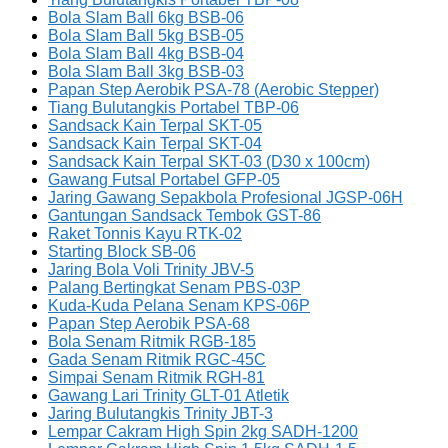
Bola Slam Ball 6kg BSB-06
Bola Slam Ball 5kg BSB-05
Bola Slam Ball 4kg BSB-04
Bola Slam Ball 3kg BSB-03
Papan Step Aerobik PSA-78 (Aerobic Stepper)
Tiang Bulutangkis Portabel TBP-06
Sandsack Kain Terpal SKT-05
Sandsack Kain Terpal SKT-04
Sandsack Kain Terpal SKT-03 (D30 x 100cm)
Gawang Futsal Portabel GFP-05
Jaring Gawang Sepakbola Profesional JGSP-06H
Gantungan Sandsack Tembok GST-86
Raket Tonnis Kayu RTK-02
Starting Block SB-06
Jaring Bola Voli Trinity JBV-5
Palang Bertingkat Senam PBS-03P
Kuda-Kuda Pelana Senam KPS-06P
Papan Step Aerobik PSA-68
Bola Senam Ritmik RGB-185
Gada Senam Ritmik RGC-45C
Simpai Senam Ritmik RGH-81
Gawang Lari Trinity GLT-01 Atletik
Jaring Bulutangkis Trinity JBT-3
Lempar Cakram High Spin 2kg SADH-1200