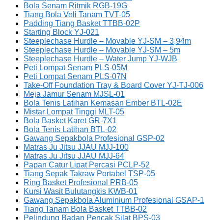
Bola Senam Ritmik RGB-19G
Tiang Bola Voli Tanam TVT-05
Padding Tiang Basket TTBB-02P
Starting Block YJ-021
Steeplechase Hurdle – Movable YJ-SM – 3,94m
Steeplechase Hurdle – Movable YJ-SM – 5m
Steeplechase Hurdle – Water Jump YJ-WJB
Peti Lompat Senam PLS-05M
Peti Lompat Senam PLS-07N
Take-Off Foundation Tray & Board Cover YJ-TJ-006
Meja Jamur Senam MJSL-01
Bola Tenis Latihan Kemasan Ember BTL-02E
Mistar Lompat Tinggi MLT-05
Bola Basket Karet GR-7X1
Bola Tenis Latihan BTL-02
Gawang Sepakbola Profesional GSP-02
Matras Ju Jitsu JJAU MJJ-100
Matras Ju Jitsu JJAU MJJ-64
Papan Catur Lipat Percasi PCLP-52
Tiang Sepak Takraw Portabel TSP-05
Ring Basket Profesional PRB-05
Kursi Wasit Bulutangkis KWB-01
Gawang Sepakbola Aluminium Profesional GSAP-1
Tiang Tanam Bola Basket TTBB-02
Pelindung Badan Pencak Silat BPS-03