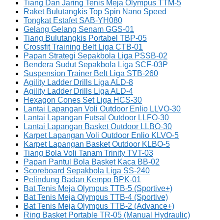
Tiang Dan Jaring Tenis Meja Olympus TTM-5
Raket Bulutangkis Top Spin Nano Speed
Tongkat Estafet SAB-YH080
Gelang Gelang Senam GGS-01
Tiang Bulutangkis Portabel TBP-05
Crossfit Training Belt Liga CTB-01
Papan Strategi Sepakbola Liga PSSB-02
Bendera Sudut Sepakbola Liga SCF-03P
Suspension Trainer Belt Liga STB-260
Agility Ladder Drills Liga ALD-8
Agility Ladder Drills Liga ALD-4
Hexagon Cones Set Liga HCS-30
Lantai Lapangan Voli Outdoor Enlio LLVO-30
Lantai Lapangan Futsal Outdoor LLFO-30
Lantai Lapangan Basket Outdoor LLBO-30
Karpet Lapangan Voli Outdoor Enlio KLVO-5
Karpet Lapangan Basket Outdoor KLBO-5
Tiang Bola Voli Tanam Trinity TVT-03
Papan Pantul Bola Basket Kaca BB-02
Scoreboard Sepakbola Liga SS-240
Pelindung Badan Kempo BPK-01
Bat Tenis Meja Olympus TTB-5 (Sportive+)
Bat Tenis Meja Olympus TTB-4 (Sportive)
Bat Tenis Meja Olympus TTB-2 (Advance+)
Ring Basket Portable TR-05 (Manual Hydraulic)