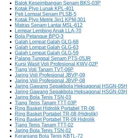
Balok Keseimbangan Senam BKS-03P
Kotak Plyo Lunak KPL-401
Peti Lompat Senam PLSB-5
Kotak Plyo Metrik 3in1 KPM-301
Matras Senam Lantai MSL-612
Lempar Lembing Anak LLA-70
Bola Petanque BPQ-3
Galah Lompat Galah GLG-68
Galah Lompat Galah GLG-63
Galah Lompat Galah GLG-59
Palang Tunggal Senam PTS-05JR
Kursi Wasit Voli Profesional KWV-02P
Tiang Voli Tanam TVT-06P
Jaring Voli Profesional JBVP-09
Jaring Voli Profesional JBVP-08
Jaring Gawang Sepakbola Heksagonal HSGN-05H
Jaring Gawang Sepakbola Heksagonal HSGN-03H
Jaring Bola Tenis TSN-03
Tiang Tenis Tanam TTT-03P
Ring Basket Hidrolik Portabel TR-06
Ring Basket Portabel TR-08 (Hidrolik)
Ring Basket Portabel TR-09 Hidrolik
Tiang Tenis Tanam TTT-02
Jaring Bola Tenis TSN-02
Keranjang Bola Tenis KBTL-72