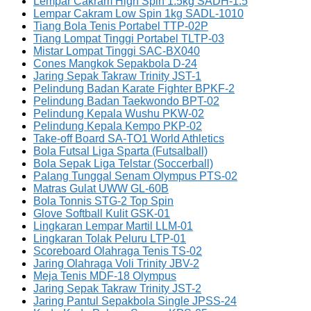
Lempar Cakram High Spin 1.5kg SADH-1.5
Lempar Cakram Low Spin 1kg SADL-1010
Tiang Bola Tenis Portabel TTP-02P
Tiang Lompat Tinggi Portabel TLTP-03
Mistar Lompat Tinggi SAC-BX040
Cones Mangkok Sepakbola D-24
Jaring Sepak Takraw Trinity JST-1
Pelindung Badan Karate Fighter BPKF-2
Pelindung Badan Taekwondo BPT-02
Pelindung Kepala Wushu PKW-02
Pelindung Kepala Kempo PKP-02
Take-off Board SA-TO1 World Athletics
Bola Futsal Liga Sparta (Futsalball)
Bola Sepak Liga Telstar (Soccerball)
Palang Tunggal Senam Olympus PTS-02
Matras Gulat UWW GL-60B
Bola Tonnis STG-2 Top Spin
Glove Softball Kulit GSK-01
Lingkaran Lempar Martil LLM-01
Lingkaran Tolak Peluru LTP-01
Scoreboard Olahraga Tenis TS-02
Jaring Olahraga Voli Trinity JBV-2
Meja Tenis MDF-18 Olympus
Jaring Sepak Takraw Trinity JST-2
Jaring Pantul Sepakbola Single JPSS-24