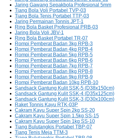
Jaring Gawang Sepakbola Profesional 5mm
Tiang Bola Voli Portabel TVP-03
Tiang Bola Tenis Portabel TTP-03
Jaring Permainan Tonnis JPT-1
Ring Bola Basket Profesional PRB-03
Jaring Bola Voli JBV-1
Ring Bola Basket Portabel TR-07
Rompi Pemberat Badan 3kg RPB-3
Rompi Pemberat Badan 4kg RPB-4
Rompi Pemberat Badan 5kg RPB-5
Rompi Pemberat Badan 6kg RPB-6
Rompi Pemberat Badan 7kg RPB-7
Rompi Pemberat Badan 8kg RPB-8
Rompi Pemberat Badan 9kg RPB-9
Rompi Pemberat Badan 10kg RPB-10
Sandsack Gantung Kulit SSK-5 (D38x150cm)
Sandsack Gantung Kulit SSK-4 (D35x125cm)
Sandsack Gantung Kulit SSK-3 (D30x100cm)
Raket Tonnis Kayu RTK-03P
Cakram Kayu Super Spin 2kg SS-20
Cakram Kayu Super Spin 1.5kg SS-15
Cakram Kayu Super Spin 1kg SS-10
Tiang Bulutangkis Portabel TBP-07
Tiang Tenis Meja TTM-3
Tiang Bulutangkis Portabel TBP-08