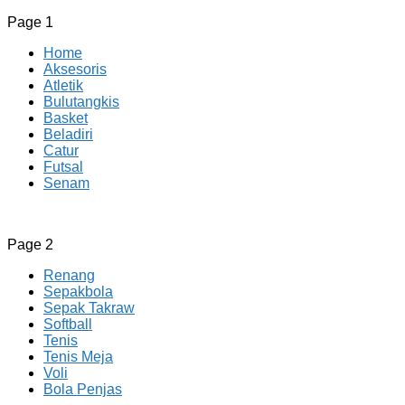
Page 1
Home
Aksesoris
Atletik
Bulutangkis
Basket
Beladiri
Catur
Futsal
Senam
CV JAYA BERSAMA Co Id
Menyediakan Semua Perlengkapan Olahraga Yang
Page 2
Lengkap, Berkualitas Dengan Harga Yang Murah
Renang
Sepakbola
Sepak Takraw
Softball
Tenis
Tenis Meja
Voli
Bola Penjas