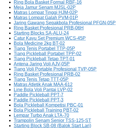
Ring Bola Basket Formal RBF-16
Meja Jamur Senam MJSL-02P
Matras Lompat Tinggi HJM-02P
Matras Lompat Galah PVM-01P
Jaring Gawang Sepakbola Profesional PFGN-05P
Ring Basket Profesional PRB-06H
Starting Blocks SA-ALU-24
Catur Kayu Set Premium WCS-45P
Bola Medicine 2kg BT-02
Tiang Tenis Portabel TTP-05P
Tiang Pickleball Portabel TPP-02
Tiang Pickleball Tetap TPT-01
Antena Jaring Voli AJV-05P
Tiang Voli Portable Profesional TVP-05P
Ring Basket Profesional PRB-02
Tiang Tenis Tetap TTT-05P
Matras Atletik Anak MAA-612
Line Bola Voli Pantai LVP-02
Paddle Pickleball PPT-7
Paddle Pickleball PPT-3
Bola Pickleball Kompetisi PBC-01
Bola Pickleball Training PBT-02
Lempar Turbo Anak LTA-70
Trampolin Senam Senior TSS-125-ST
Starting Block SB-08 (Balok Start Lari)