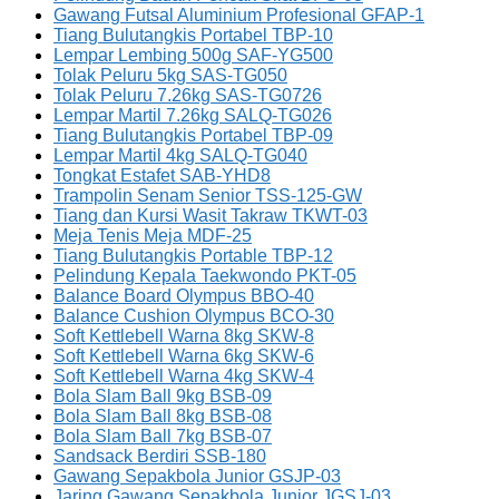
Gawang Futsal Aluminium Profesional GFAP-1
Tiang Bulutangkis Portabel TBP-10
Lempar Lembing 500g SAF-YG500
Tolak Peluru 5kg SAS-TG050
Tolak Peluru 7.26kg SAS-TG0726
Lempar Martil 7.26kg SALQ-TG026
Tiang Bulutangkis Portabel TBP-09
Lempar Martil 4kg SALQ-TG040
Tongkat Estafet SAB-YHD8
Trampolin Senam Senior TSS-125-GW
Tiang dan Kursi Wasit Takraw TKWT-03
Meja Tenis Meja MDF-25
Tiang Bulutangkis Portable TBP-12
Pelindung Kepala Taekwondo PKT-05
Balance Board Olympus BBO-40
Balance Cushion Olympus BCO-30
Soft Kettlebell Warna 8kg SKW-8
Soft Kettlebell Warna 6kg SKW-6
Soft Kettlebell Warna 4kg SKW-4
Bola Slam Ball 9kg BSB-09
Bola Slam Ball 8kg BSB-08
Bola Slam Ball 7kg BSB-07
Sandsack Berdiri SSB-180
Gawang Sepakbola Junior GSJP-03
Jaring Gawang Sepakbola Junior JGSJ-03