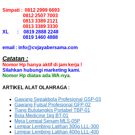
Simpati : 0812 2999 6693
0812 2507 7003
0813 3389 2121
0813 3389 3330
XL : 0819 2888 2248
0819 1460 4888
email : info@cvjayabersama.com
Catatan :
Nomor Hp hanya aktif di jam kerja !
Silahkan hubungi marketing kami.
Nomor Hp diatas ada WA-nya.
ARTIKEL ALAT OLAHRAGA :
Gawang Sepakbola Profesional GSP-03
Gawang Futsal Profesional GFP-02
Tiang Bulutangkis Portabel TBP-01
Bola Medicine 1kg BT-01
Meja Lompat Senam MLS-05P
Lempar Lembing Latihan 300g LLL-300
Lempar Lembing Latihan 400g LLL-400