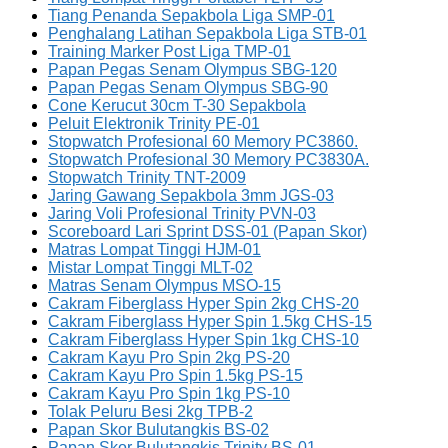
Tiang Penanda Sepakbola Liga SMP-01
Penghalang Latihan Sepakbola Liga STB-01
Training Marker Post Liga TMP-01
Papan Pegas Senam Olympus SBG-120
Papan Pegas Senam Olympus SBG-90
Cone Kerucut 30cm T-30 Sepakbola
Peluit Elektronik Trinity PE-01
Stopwatch Profesional 60 Memory PC3860.
Stopwatch Profesional 30 Memory PC3830A.
Stopwatch Trinity TNT-2009
Jaring Gawang Sepakbola 3mm JGS-03
Jaring Voli Profesional Trinity PVN-03
Scoreboard Lari Sprint DSS-01 (Papan Skor)
Matras Lompat Tinggi HJM-01
Mistar Lompat Tinggi MLT-02
Matras Senam Olympus MSO-15
Cakram Fiberglass Hyper Spin 2kg CHS-20
Cakram Fiberglass Hyper Spin 1.5kg CHS-15
Cakram Fiberglass Hyper Spin 1kg CHS-10
Cakram Kayu Pro Spin 2kg PS-20
Cakram Kayu Pro Spin 1.5kg PS-15
Cakram Kayu Pro Spin 1kg PS-10
Tolak Peluru Besi 2kg TPB-2
Papan Skor Bulutangkis BS-02
Papan Skor Bulutangkis Trinity BS-01