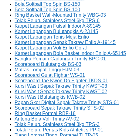
Bola Softball Top Spin BS-150
Bola Softball Top Spin BS-100
Ring Basket Wall-Mounted Trinity WBG-03
Tolak Peluru Stainless Steel 6kg TPS-6
Karpet Lapangan Futsal Indoor A-89145
Karpet Lapangan Bulutangkis A-23145
Karpet Lapangan Tenis Meja Enlio
Karpet Lapangan Sepak Takraw Enlio A-19145
Karpet Lapangan Voli Enlio Coral
Karpet Lapangan Bola Basket Indoor Enlio A-65145
Bangku Pemain Cadangan Trinity BPC-01
Scoreboard Bulutangkis BS-03
Matras Lompat Tinggi HJM-03
Scoreboard Gulat Fighter WS-01
Scoreboard Tae Kwon Do Fighter TKDS-01
Kursi Wasit Sepak Takraw Trinity KWST-03
Kursi Wasit Sepak Takraw Trinity KWST-02
Kursi Wasit Bulutangkis KWB-02
Papan Skor Digital Sepak Takraw Trinity STS-01
Scoreboard Sepak Takraw Trinity STS-02
Ring Basket Formal RBF-18
Antena Bola Voli Trinity AV-02
Tolak Peluru Stainless Steel 3kg TPS-3
Tolak Peluru Penjas Kids Athletics PP-01
Tiang Lompat Tinggi Portabel TLTP-05