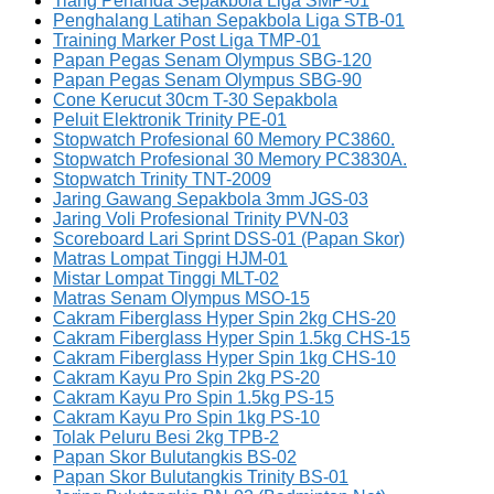
Tiang Penanda Sepakbola Liga SMP-01
Penghalang Latihan Sepakbola Liga STB-01
Training Marker Post Liga TMP-01
Papan Pegas Senam Olympus SBG-120
Papan Pegas Senam Olympus SBG-90
Cone Kerucut 30cm T-30 Sepakbola
Peluit Elektronik Trinity PE-01
Stopwatch Profesional 60 Memory PC3860.
Stopwatch Profesional 30 Memory PC3830A.
Stopwatch Trinity TNT-2009
Jaring Gawang Sepakbola 3mm JGS-03
Jaring Voli Profesional Trinity PVN-03
Scoreboard Lari Sprint DSS-01 (Papan Skor)
Matras Lompat Tinggi HJM-01
Mistar Lompat Tinggi MLT-02
Matras Senam Olympus MSO-15
Cakram Fiberglass Hyper Spin 2kg CHS-20
Cakram Fiberglass Hyper Spin 1.5kg CHS-15
Cakram Fiberglass Hyper Spin 1kg CHS-10
Cakram Kayu Pro Spin 2kg PS-20
Cakram Kayu Pro Spin 1.5kg PS-15
Cakram Kayu Pro Spin 1kg PS-10
Tolak Peluru Besi 2kg TPB-2
Papan Skor Bulutangkis BS-02
Papan Skor Bulutangkis Trinity BS-01