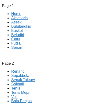
Page 1
Home
Aksesoris
Atletik
Bulutangkis
Basket
Beladiri
Catur
Futsal
Senam
CV JAYA BERSAMA Co Id
Menyediakan Semua Perlengkapan Olahraga Yang
Page 2
Lengkap, Berkualitas Dengan Harga Yang Murah
Renang
Sepakbola
Sepak Takraw
Softball
Tenis
Tenis Meja
Voli
Bola Penjas