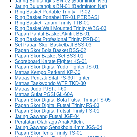
Jaring Bulutangkis BN-02 (Badminton Net)
Jaring Bulutangkis BN-01 (Badminton Net)
Ring Basket Portable Trinity TR-02
Ring Basket Portabel TR-01 PERBASI
Ring Basket Tanam Trinity TTB-01
Ring Basket Wall Mounted Trinity WBG-03
Papan Pantul Basket Akrilik BB-01
Ring Basket Profesional Trinity PRB-01
Set Papan Skor Basketball BSS-03
Papan Skor Bola Basket BSS-02
Papan Skor Basket Set BSS-01
Scoreboard Karate Fighter KS-01
Papan Skor Digital Yudo Fighter JS-01
Matras Kempo Perkemi KP-30
Matras Pencak Silat PS-30 Fighter
Matras Taekwondo WTF TKD-30
Matras Judo PJSI JT-60
Matras Gulat PGSI GL-60A
Papan Skor Digital Bola Futsal Trinity FS-05
Papan Skor Digital Futsal Trinity FS-03
Papan Skor Digital Futsal Trinity FS-01
Jaring Gawang Futsal JGF-04
Peralatan Olahraga Anak Atletik
Jaring Gawang Sepakbola 4mm JGS-04
Papan Skor Tenis Trinity TS-01