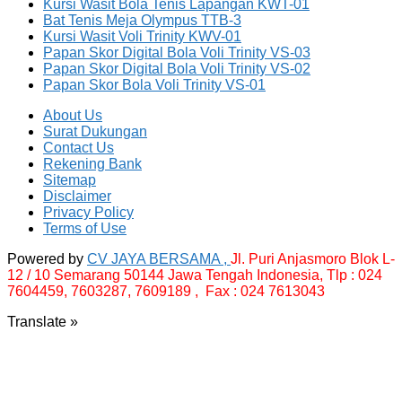
Kursi Wasit Bola Tenis Lapangan KWT-01
Bat Tenis Meja Olympus TTB-3
Kursi Wasit Voli Trinity KWV-01
Papan Skor Digital Bola Voli Trinity VS-03
Papan Skor Digital Bola Voli Trinity VS-02
Papan Skor Bola Voli Trinity VS-01
About Us
Surat Dukungan
Contact Us
Rekening Bank
Sitemap
Disclaimer
Privacy Policy
Terms of Use
Powered by
CV JAYA BERSAMA ,
Jl. Puri Anjasmoro Blok L-
12 / 10 Semarang 50144 Jawa Tengah Indonesia,
Tlp : 024
7604459, 7603287, 7609189 , Fax : 024 7613043
Translate »