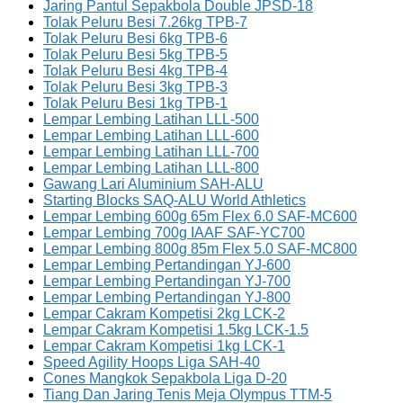
Jaring Pantul Sepakbola Double JPSD-18
Tolak Peluru Besi 7.26kg TPB-7
Tolak Peluru Besi 6kg TPB-6
Tolak Peluru Besi 5kg TPB-5
Tolak Peluru Besi 4kg TPB-4
Tolak Peluru Besi 3kg TPB-3
Tolak Peluru Besi 1kg TPB-1
Lempar Lembing Latihan LLL-500
Lempar Lembing Latihan LLL-600
Lempar Lembing Latihan LLL-700
Lempar Lembing Latihan LLL-800
Gawang Lari Aluminium SAH-ALU
Starting Blocks SAQ-ALU World Athletics
Lempar Lembing 600g 65m Flex 6.0 SAF-MC600
Lempar Lembing 700g IAAF SAF-YC700
Lempar Lembing 800g 85m Flex 5.0 SAF-MC800
Lempar Lembing Pertandingan YJ-600
Lempar Lembing Pertandingan YJ-700
Lempar Lembing Pertandingan YJ-800
Lempar Cakram Kompetisi 2kg LCK-2
Lempar Cakram Kompetisi 1.5kg LCK-1.5
Lempar Cakram Kompetisi 1kg LCK-1
Speed Agility Hoops Liga SAH-40
Cones Mangkok Sepakbola Liga D-20
Tiang Dan Jaring Tenis Meja Olympus TTM-5