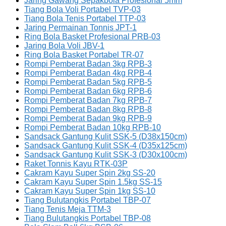
Jaring Gawang Sepakbola Profesional 5mm
Tiang Bola Voli Portabel TVP-03
Tiang Bola Tenis Portabel TTP-03
Jaring Permainan Tonnis JPT-1
Ring Bola Basket Profesional PRB-03
Jaring Bola Voli JBV-1
Ring Bola Basket Portabel TR-07
Rompi Pemberat Badan 3kg RPB-3
Rompi Pemberat Badan 4kg RPB-4
Rompi Pemberat Badan 5kg RPB-5
Rompi Pemberat Badan 6kg RPB-6
Rompi Pemberat Badan 7kg RPB-7
Rompi Pemberat Badan 8kg RPB-8
Rompi Pemberat Badan 9kg RPB-9
Rompi Pemberat Badan 10kg RPB-10
Sandsack Gantung Kulit SSK-5 (D38x150cm)
Sandsack Gantung Kulit SSK-4 (D35x125cm)
Sandsack Gantung Kulit SSK-3 (D30x100cm)
Raket Tonnis Kayu RTK-03P
Cakram Kayu Super Spin 2kg SS-20
Cakram Kayu Super Spin 1.5kg SS-15
Cakram Kayu Super Spin 1kg SS-10
Tiang Bulutangkis Portabel TBP-07
Tiang Tenis Meja TTM-3
Tiang Bulutangkis Portabel TBP-08