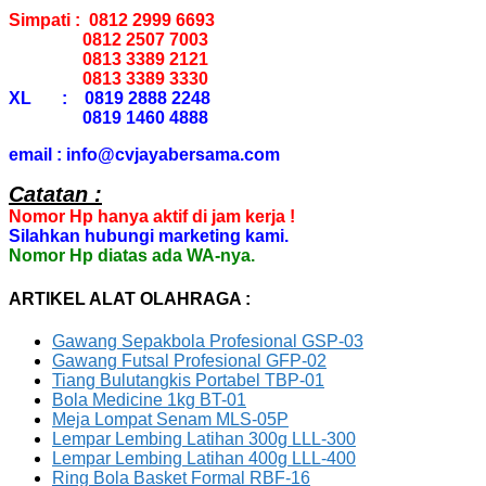
Simpati : 0812 2999 6693
0812 2507 7003
0813 3389 2121
0813 3389 3330
XL : 0819 2888 2248
0819 1460 4888
email : info@cvjayabersama.com
Catatan :
Nomor Hp hanya aktif di jam kerja !
Silahkan hubungi marketing kami.
Nomor Hp diatas ada WA-nya.
ARTIKEL ALAT OLAHRAGA :
Gawang Sepakbola Profesional GSP-03
Gawang Futsal Profesional GFP-02
Tiang Bulutangkis Portabel TBP-01
Bola Medicine 1kg BT-01
Meja Lompat Senam MLS-05P
Lempar Lembing Latihan 300g LLL-300
Lempar Lembing Latihan 400g LLL-400
Ring Bola Basket Formal RBF-16