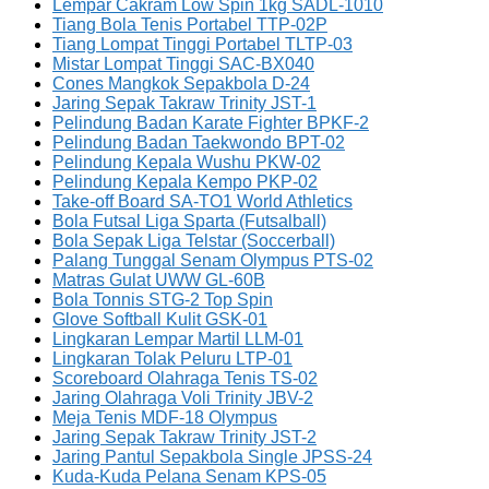
Lempar Cakram Low Spin 1kg SADL-1010
Tiang Bola Tenis Portabel TTP-02P
Tiang Lompat Tinggi Portabel TLTP-03
Mistar Lompat Tinggi SAC-BX040
Cones Mangkok Sepakbola D-24
Jaring Sepak Takraw Trinity JST-1
Pelindung Badan Karate Fighter BPKF-2
Pelindung Badan Taekwondo BPT-02
Pelindung Kepala Wushu PKW-02
Pelindung Kepala Kempo PKP-02
Take-off Board SA-TO1 World Athletics
Bola Futsal Liga Sparta (Futsalball)
Bola Sepak Liga Telstar (Soccerball)
Palang Tunggal Senam Olympus PTS-02
Matras Gulat UWW GL-60B
Bola Tonnis STG-2 Top Spin
Glove Softball Kulit GSK-01
Lingkaran Lempar Martil LLM-01
Lingkaran Tolak Peluru LTP-01
Scoreboard Olahraga Tenis TS-02
Jaring Olahraga Voli Trinity JBV-2
Meja Tenis MDF-18 Olympus
Jaring Sepak Takraw Trinity JST-2
Jaring Pantul Sepakbola Single JPSS-24
Kuda-Kuda Pelana Senam KPS-05