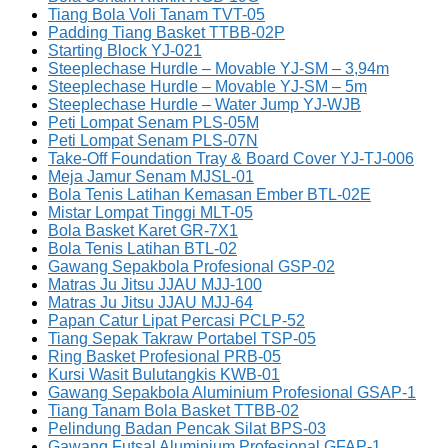
Tiang Bola Voli Tanam TVT-05
Padding Tiang Basket TTBB-02P
Starting Block YJ-021
Steeplechase Hurdle – Movable YJ-SM – 3,94m
Steeplechase Hurdle – Movable YJ-SM – 5m
Steeplechase Hurdle – Water Jump YJ-WJB
Peti Lompat Senam PLS-05M
Peti Lompat Senam PLS-07N
Take-Off Foundation Tray & Board Cover YJ-TJ-006
Meja Jamur Senam MJSL-01
Bola Tenis Latihan Kemasan Ember BTL-02E
Mistar Lompat Tinggi MLT-05
Bola Basket Karet GR-7X1
Bola Tenis Latihan BTL-02
Gawang Sepakbola Profesional GSP-02
Matras Ju Jitsu JJAU MJJ-100
Matras Ju Jitsu JJAU MJJ-64
Papan Catur Lipat Percasi PCLP-52
Tiang Sepak Takraw Portabel TSP-05
Ring Basket Profesional PRB-05
Kursi Wasit Bulutangkis KWB-01
Gawang Sepakbola Aluminium Profesional GSAP-1
Tiang Tanam Bola Basket TTBB-02
Pelindung Badan Pencak Silat BPS-03
Gawang Futsal Aluminium Profesional GFAP-1