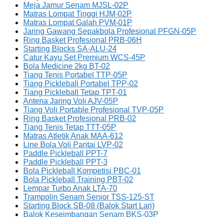
Meja Jamur Senam MJSL-02P
Matras Lompat Tinggi HJM-02P
Matras Lompat Galah PVM-01P
Jaring Gawang Sepakbola Profesional PFGN-05P
Ring Basket Profesional PRB-06H
Starting Blocks SA-ALU-24
Catur Kayu Set Premium WCS-45P
Bola Medicine 2kg BT-02
Tiang Tenis Portabel TTP-05P
Tiang Pickleball Portabel TPP-02
Tiang Pickleball Tetap TPT-01
Antena Jaring Voli AJV-05P
Tiang Voli Portable Profesional TVP-05P
Ring Basket Profesional PRB-02
Tiang Tenis Tetap TTT-05P
Matras Atletik Anak MAA-612
Line Bola Voli Pantai LVP-02
Paddle Pickleball PPT-7
Paddle Pickleball PPT-3
Bola Pickleball Kompetisi PBC-01
Bola Pickleball Training PBT-02
Lempar Turbo Anak LTA-70
Trampolin Senam Senior TSS-125-ST
Starting Block SB-08 (Balok Start Lari)
Balok Keseimbangan Senam BKS-03P