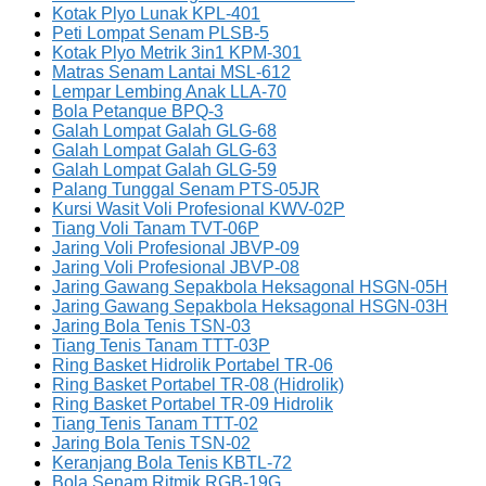
Kotak Plyo Lunak KPL-401
Peti Lompat Senam PLSB-5
Kotak Plyo Metrik 3in1 KPM-301
Matras Senam Lantai MSL-612
Lempar Lembing Anak LLA-70
Bola Petanque BPQ-3
Galah Lompat Galah GLG-68
Galah Lompat Galah GLG-63
Galah Lompat Galah GLG-59
Palang Tunggal Senam PTS-05JR
Kursi Wasit Voli Profesional KWV-02P
Tiang Voli Tanam TVT-06P
Jaring Voli Profesional JBVP-09
Jaring Voli Profesional JBVP-08
Jaring Gawang Sepakbola Heksagonal HSGN-05H
Jaring Gawang Sepakbola Heksagonal HSGN-03H
Jaring Bola Tenis TSN-03
Tiang Tenis Tanam TTT-03P
Ring Basket Hidrolik Portabel TR-06
Ring Basket Portabel TR-08 (Hidrolik)
Ring Basket Portabel TR-09 Hidrolik
Tiang Tenis Tanam TTT-02
Jaring Bola Tenis TSN-02
Keranjang Bola Tenis KBTL-72
Bola Senam Ritmik RGB-19G