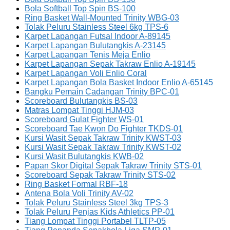
Bola Softball Top Spin BS-100
Ring Basket Wall-Mounted Trinity WBG-03
Tolak Peluru Stainless Steel 6kg TPS-6
Karpet Lapangan Futsal Indoor A-89145
Karpet Lapangan Bulutangkis A-23145
Karpet Lapangan Tenis Meja Enlio
Karpet Lapangan Sepak Takraw Enlio A-19145
Karpet Lapangan Voli Enlio Coral
Karpet Lapangan Bola Basket Indoor Enlio A-65145
Bangku Pemain Cadangan Trinity BPC-01
Scoreboard Bulutangkis BS-03
Matras Lompat Tinggi HJM-03
Scoreboard Gulat Fighter WS-01
Scoreboard Tae Kwon Do Fighter TKDS-01
Kursi Wasit Sepak Takraw Trinity KWST-03
Kursi Wasit Sepak Takraw Trinity KWST-02
Kursi Wasit Bulutangkis KWB-02
Papan Skor Digital Sepak Takraw Trinity STS-01
Scoreboard Sepak Takraw Trinity STS-02
Ring Basket Formal RBF-18
Antena Bola Voli Trinity AV-02
Tolak Peluru Stainless Steel 3kg TPS-3
Tolak Peluru Penjas Kids Athletics PP-01
Tiang Lompat Tinggi Portabel TLTP-05