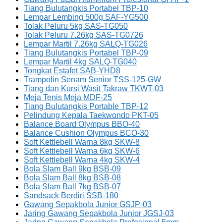
Tiang Bulutangkis Portabel TBP-10
Lempar Lembing 500g SAF-YG500
Tolak Peluru 5kg SAS-TG050
Tolak Peluru 7.26kg SAS-TG0726
Lempar Martil 7.26kg SALQ-TG026
Tiang Bulutangkis Portabel TBP-09
Lempar Martil 4kg SALQ-TG040
Tongkat Estafet SAB-YHD8
Trampolin Senam Senior TSS-125-GW
Tiang dan Kursi Wasit Takraw TKWT-03
Meja Tenis Meja MDF-25
Tiang Bulutangkis Portable TBP-12
Pelindung Kepala Taekwondo PKT-05
Balance Board Olympus BBO-40
Balance Cushion Olympus BCO-30
Soft Kettlebell Warna 8kg SKW-8
Soft Kettlebell Warna 6kg SKW-6
Soft Kettlebell Warna 4kg SKW-4
Bola Slam Ball 9kg BSB-09
Bola Slam Ball 8kg BSB-08
Bola Slam Ball 7kg BSB-07
Sandsack Berdiri SSB-180
Gawang Sepakbola Junior GSJP-03
Jaring Gawang Sepakbola Junior JGSJ-03