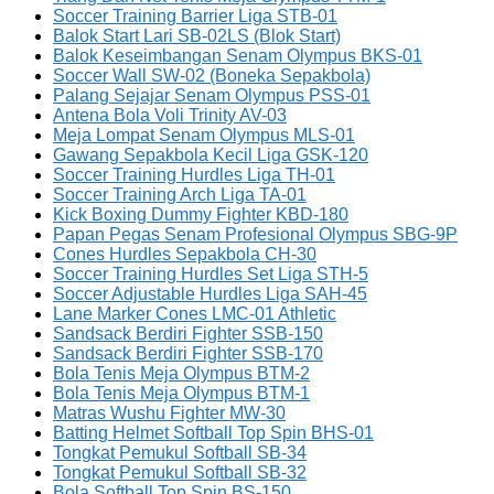
Soccer Training Barrier Liga STB-01
Balok Start Lari SB-02LS (Blok Start)
Balok Keseimbangan Senam Olympus BKS-01
Soccer Wall SW-02 (Boneka Sepakbola)
Palang Sejajar Senam Olympus PSS-01
Antena Bola Voli Trinity AV-03
Meja Lompat Senam Olympus MLS-01
Gawang Sepakbola Kecil Liga GSK-120
Soccer Training Hurdles Liga TH-01
Soccer Training Arch Liga TA-01
Kick Boxing Dummy Fighter KBD-180
Papan Pegas Senam Profesional Olympus SBG-9P
Cones Hurdles Sepakbola CH-30
Soccer Training Hurdles Set Liga STH-5
Soccer Adjustable Hurdles Liga SAH-45
Lane Marker Cones LMC-01 Athletic
Sandsack Berdiri Fighter SSB-150
Sandsack Berdiri Fighter SSB-170
Bola Tenis Meja Olympus BTM-2
Bola Tenis Meja Olympus BTM-1
Matras Wushu Fighter MW-30
Batting Helmet Softball Top Spin BHS-01
Tongkat Pemukul Softball SB-34
Tongkat Pemukul Softball SB-32
Bola Softball Top Spin BS-150