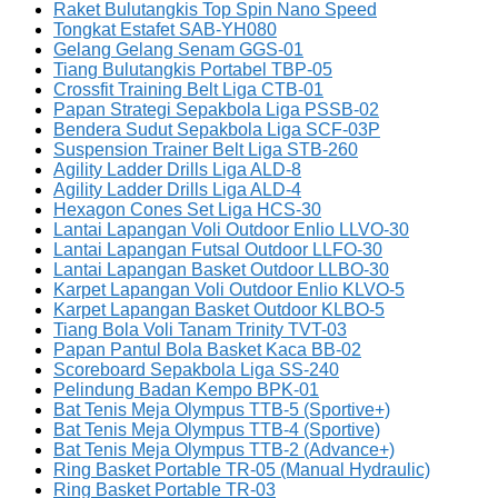
Raket Bulutangkis Top Spin Nano Speed
Tongkat Estafet SAB-YH080
Gelang Gelang Senam GGS-01
Tiang Bulutangkis Portabel TBP-05
Crossfit Training Belt Liga CTB-01
Papan Strategi Sepakbola Liga PSSB-02
Bendera Sudut Sepakbola Liga SCF-03P
Suspension Trainer Belt Liga STB-260
Agility Ladder Drills Liga ALD-8
Agility Ladder Drills Liga ALD-4
Hexagon Cones Set Liga HCS-30
Lantai Lapangan Voli Outdoor Enlio LLVO-30
Lantai Lapangan Futsal Outdoor LLFO-30
Lantai Lapangan Basket Outdoor LLBO-30
Karpet Lapangan Voli Outdoor Enlio KLVO-5
Karpet Lapangan Basket Outdoor KLBO-5
Tiang Bola Voli Tanam Trinity TVT-03
Papan Pantul Bola Basket Kaca BB-02
Scoreboard Sepakbola Liga SS-240
Pelindung Badan Kempo BPK-01
Bat Tenis Meja Olympus TTB-5 (Sportive+)
Bat Tenis Meja Olympus TTB-4 (Sportive)
Bat Tenis Meja Olympus TTB-2 (Advance+)
Ring Basket Portable TR-05 (Manual Hydraulic)
Ring Basket Portable TR-03