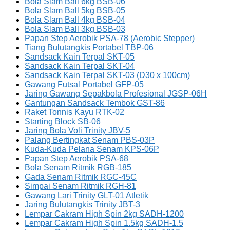
Bola Slam Ball 6kg BSB-06
Bola Slam Ball 5kg BSB-05
Bola Slam Ball 4kg BSB-04
Bola Slam Ball 3kg BSB-03
Papan Step Aerobik PSA-78 (Aerobic Stepper)
Tiang Bulutangkis Portabel TBP-06
Sandsack Kain Terpal SKT-05
Sandsack Kain Terpal SKT-04
Sandsack Kain Terpal SKT-03 (D30 x 100cm)
Gawang Futsal Portabel GFP-05
Jaring Gawang Sepakbola Profesional JGSP-06H
Gantungan Sandsack Tembok GST-86
Raket Tonnis Kayu RTK-02
Starting Block SB-06
Jaring Bola Voli Trinity JBV-5
Palang Bertingkat Senam PBS-03P
Kuda-Kuda Pelana Senam KPS-06P
Papan Step Aerobik PSA-68
Bola Senam Ritmik RGB-185
Gada Senam Ritmik RGC-45C
Simpai Senam Ritmik RGH-81
Gawang Lari Trinity GLT-01 Atletik
Jaring Bulutangkis Trinity JBT-3
Lempar Cakram High Spin 2kg SADH-1200
Lempar Cakram High Spin 1.5kg SADH-1.5