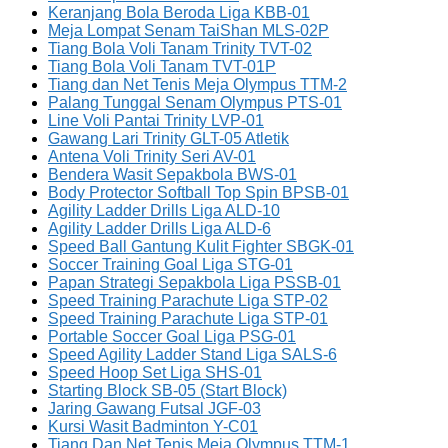
Keranjang Bola Beroda Liga KBB-01
Meja Lompat Senam TaiShan MLS-02P
Tiang Bola Voli Tanam Trinity TVT-02
Tiang Bola Voli Tanam TVT-01P
Tiang dan Net Tenis Meja Olympus TTM-2
Palang Tunggal Senam Olympus PTS-01
Line Voli Pantai Trinity LVP-01
Gawang Lari Trinity GLT-05 Atletik
Antena Voli Trinity Seri AV-01
Bendera Wasit Sepakbola BWS-01
Body Protector Softball Top Spin BPSB-01
Agility Ladder Drills Liga ALD-10
Agility Ladder Drills Liga ALD-6
Speed Ball Gantung Kulit Fighter SBGK-01
Soccer Training Goal Liga STG-01
Papan Strategi Sepakbola Liga PSSB-01
Speed Training Parachute Liga STP-02
Speed Training Parachute Liga STP-01
Portable Soccer Goal Liga PSG-01
Speed Agility Ladder Stand Liga SALS-6
Speed Hoop Set Liga SHS-01
Starting Block SB-05 (Start Block)
Jaring Gawang Futsal JGF-03
Kursi Wasit Badminton Y-C01
Tiang Dan Net Tenis Meja Olympus TTM-1