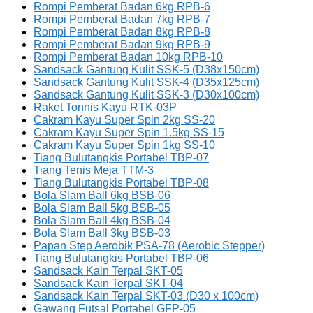
Rompi Pemberat Badan 6kg RPB-6
Rompi Pemberat Badan 7kg RPB-7
Rompi Pemberat Badan 8kg RPB-8
Rompi Pemberat Badan 9kg RPB-9
Rompi Pemberat Badan 10kg RPB-10
Sandsack Gantung Kulit SSK-5 (D38x150cm)
Sandsack Gantung Kulit SSK-4 (D35x125cm)
Sandsack Gantung Kulit SSK-3 (D30x100cm)
Raket Tonnis Kayu RTK-03P
Cakram Kayu Super Spin 2kg SS-20
Cakram Kayu Super Spin 1.5kg SS-15
Cakram Kayu Super Spin 1kg SS-10
Tiang Bulutangkis Portabel TBP-07
Tiang Tenis Meja TTM-3
Tiang Bulutangkis Portabel TBP-08
Bola Slam Ball 6kg BSB-06
Bola Slam Ball 5kg BSB-05
Bola Slam Ball 4kg BSB-04
Bola Slam Ball 3kg BSB-03
Papan Step Aerobik PSA-78 (Aerobic Stepper)
Tiang Bulutangkis Portabel TBP-06
Sandsack Kain Terpal SKT-05
Sandsack Kain Terpal SKT-04
Sandsack Kain Terpal SKT-03 (D30 x 100cm)
Gawang Futsal Portabel GFP-05