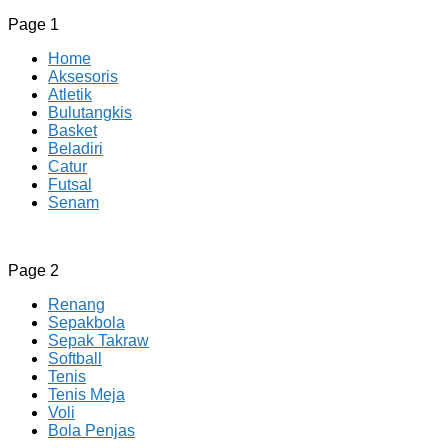
Page 1
Home
Aksesoris
Atletik
Bulutangkis
Basket
Beladiri
Catur
Futsal
Senam
CV JAYA BERSAMA Co Id
Menyediakan Semua Perlengkapan Olahraga Yang
Page 2
Lengkap, Berkualitas Dengan Harga Yang Murah
Renang
Sepakbola
Sepak Takraw
Softball
Tenis
Tenis Meja
Voli
Bola Penjas