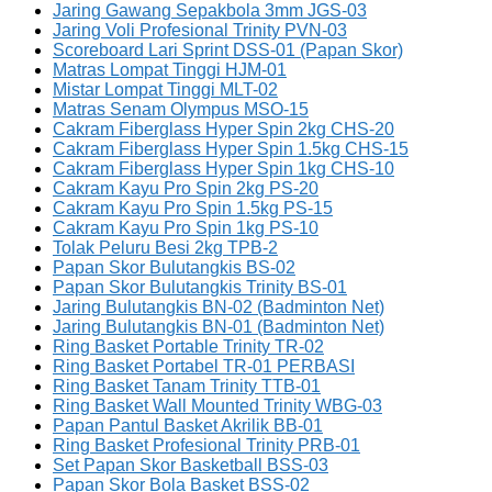
Jaring Gawang Sepakbola 3mm JGS-03
Jaring Voli Profesional Trinity PVN-03
Scoreboard Lari Sprint DSS-01 (Papan Skor)
Matras Lompat Tinggi HJM-01
Mistar Lompat Tinggi MLT-02
Matras Senam Olympus MSO-15
Cakram Fiberglass Hyper Spin 2kg CHS-20
Cakram Fiberglass Hyper Spin 1.5kg CHS-15
Cakram Fiberglass Hyper Spin 1kg CHS-10
Cakram Kayu Pro Spin 2kg PS-20
Cakram Kayu Pro Spin 1.5kg PS-15
Cakram Kayu Pro Spin 1kg PS-10
Tolak Peluru Besi 2kg TPB-2
Papan Skor Bulutangkis BS-02
Papan Skor Bulutangkis Trinity BS-01
Jaring Bulutangkis BN-02 (Badminton Net)
Jaring Bulutangkis BN-01 (Badminton Net)
Ring Basket Portable Trinity TR-02
Ring Basket Portabel TR-01 PERBASI
Ring Basket Tanam Trinity TTB-01
Ring Basket Wall Mounted Trinity WBG-03
Papan Pantul Basket Akrilik BB-01
Ring Basket Profesional Trinity PRB-01
Set Papan Skor Basketball BSS-03
Papan Skor Bola Basket BSS-02