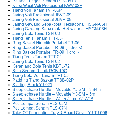
Palang Tunggal Senam PTS-05JR
Kursi Wasit Voli Profesional KWV-02P
Tiang Voli Tanam TVT-06P
Jaring Voli Profesional JBVP-09
Jaring Voli Profesional JBVP-08
Jaring Gawang Sepakbola Heksagonal HSGN-05H
Jaring Gawang Sepakbola Heksagonal HSGN-03H
Jaring Bola Tenis TSN-03
Tiang Tenis Tanam TTT-03P
Ring Basket Hidrolik Portabel TR-06
Ring Basket Portabel TR-08 (Hidrolik)
Ring Basket Portabel TR-09 Hidrolik
Tiang Tenis Tanam TTT-02
Jaring Bola Tenis TSN-02
Keranjang Bola Tenis KBTL-72
Bola Senam Ritmik RGB-19G
Tiang Bola Voli Tanam TVT-05
Padding Tiang Basket TTBB-02P
Starting Block YJ-021
Steeplechase Hurdle – Movable YJ-SM – 3,94m
Steeplechase Hurdle – Movable YJ-SM – 5m
Steeplechase Hurdle – Water Jump YJ-WJB
Peti Lompat Senam PLS-05M
Peti Lompat Senam PLS-07N
Take-Off Foundation Tray & Board Cover YJ-TJ-006