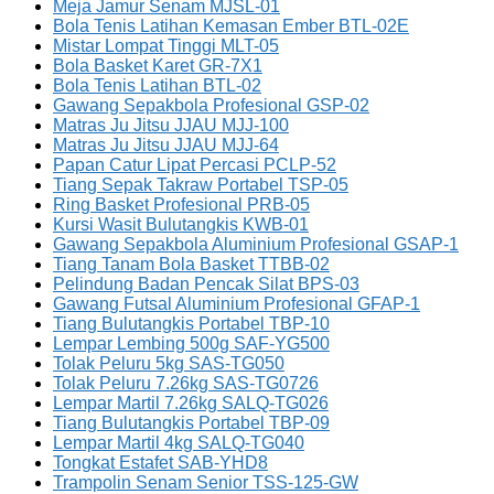
Meja Jamur Senam MJSL-01
Bola Tenis Latihan Kemasan Ember BTL-02E
Mistar Lompat Tinggi MLT-05
Bola Basket Karet GR-7X1
Bola Tenis Latihan BTL-02
Gawang Sepakbola Profesional GSP-02
Matras Ju Jitsu JJAU MJJ-100
Matras Ju Jitsu JJAU MJJ-64
Papan Catur Lipat Percasi PCLP-52
Tiang Sepak Takraw Portabel TSP-05
Ring Basket Profesional PRB-05
Kursi Wasit Bulutangkis KWB-01
Gawang Sepakbola Aluminium Profesional GSAP-1
Tiang Tanam Bola Basket TTBB-02
Pelindung Badan Pencak Silat BPS-03
Gawang Futsal Aluminium Profesional GFAP-1
Tiang Bulutangkis Portabel TBP-10
Lempar Lembing 500g SAF-YG500
Tolak Peluru 5kg SAS-TG050
Tolak Peluru 7.26kg SAS-TG0726
Lempar Martil 7.26kg SALQ-TG026
Tiang Bulutangkis Portabel TBP-09
Lempar Martil 4kg SALQ-TG040
Tongkat Estafet SAB-YHD8
Trampolin Senam Senior TSS-125-GW