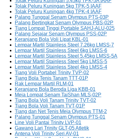
Tolak Peluru Kuningan 5.45kg TPK-5A IAAF
Tolak Peluru Kuningan 5kg TPK-5 IAAF
Tolak Peluru Kuningan 4kg TPK-4 IAAF
Palang Tunggal Senam Olympus PTS-03P
Palang Bertingkat Senam Olympus PBS-02P
Tiang Lompat Tinggi Portable SAHJ-ALU-025
Palang Sejajar Senam Olympus PSS-02P
Keranjang Bola Voli Lipat KBL-01
Lempar Martil Stainless Steel 7.26kg LMSS-7
Lempar Martil Stainless Steel 6kg LMSS-6
Lempar Martil Stainless Steel 5.45kg LMSS-5A
Lempar Martil Stainless Steel 5kg LMSS-5
Lempar Martil Stainless Steel 4kg LMSS-4
Tiang Voli Portabel Trinity TVP-02
Tiang Bola Tenis Tanam TTT-01P
Rak Lempar Martil RLM-01
Keranjang Bola Beroda Liga KBB-01
Meja Lompat Senam TaiShan MLS-02P
Tiang Bola Voli Tanam Trinity TVT-02
Tiang Bola Voli Tanam TVT-01P
Tiang dan Net Tenis Meja Olympus TTM-2
Palang Tunggal Senam Olympus PTS-01
Line Voli Pantai Trinity LVP-01
Gawang Lari Trinity GLT-05 Atletik
Antena Voli Trinity Seri AV-01