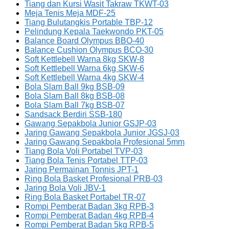
Tiang dan Kursi Wasit Takraw TKWT-03
Meja Tenis Meja MDF-25
Tiang Bulutangkis Portable TBP-12
Pelindung Kepala Taekwondo PKT-05
Balance Board Olympus BBO-40
Balance Cushion Olympus BCO-30
Soft Kettlebell Warna 8kg SKW-8
Soft Kettlebell Warna 6kg SKW-6
Soft Kettlebell Warna 4kg SKW-4
Bola Slam Ball 9kg BSB-09
Bola Slam Ball 8kg BSB-08
Bola Slam Ball 7kg BSB-07
Sandsack Berdiri SSB-180
Gawang Sepakbola Junior GSJP-03
Jaring Gawang Sepakbola Junior JGSJ-03
Jaring Gawang Sepakbola Profesional 5mm
Tiang Bola Voli Portabel TVP-03
Tiang Bola Tenis Portabel TTP-03
Jaring Permainan Tonnis JPT-1
Ring Bola Basket Profesional PRB-03
Jaring Bola Voli JBV-1
Ring Bola Basket Portabel TR-07
Rompi Pemberat Badan 3kg RPB-3
Rompi Pemberat Badan 4kg RPB-4
Rompi Pemberat Badan 5kg RPB-5