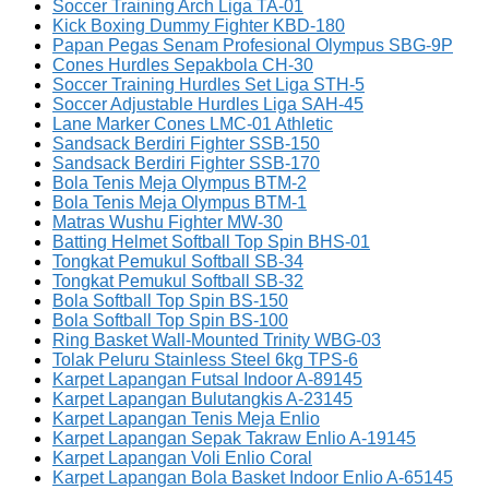
Soccer Training Arch Liga TA-01
Kick Boxing Dummy Fighter KBD-180
Papan Pegas Senam Profesional Olympus SBG-9P
Cones Hurdles Sepakbola CH-30
Soccer Training Hurdles Set Liga STH-5
Soccer Adjustable Hurdles Liga SAH-45
Lane Marker Cones LMC-01 Athletic
Sandsack Berdiri Fighter SSB-150
Sandsack Berdiri Fighter SSB-170
Bola Tenis Meja Olympus BTM-2
Bola Tenis Meja Olympus BTM-1
Matras Wushu Fighter MW-30
Batting Helmet Softball Top Spin BHS-01
Tongkat Pemukul Softball SB-34
Tongkat Pemukul Softball SB-32
Bola Softball Top Spin BS-150
Bola Softball Top Spin BS-100
Ring Basket Wall-Mounted Trinity WBG-03
Tolak Peluru Stainless Steel 6kg TPS-6
Karpet Lapangan Futsal Indoor A-89145
Karpet Lapangan Bulutangkis A-23145
Karpet Lapangan Tenis Meja Enlio
Karpet Lapangan Sepak Takraw Enlio A-19145
Karpet Lapangan Voli Enlio Coral
Karpet Lapangan Bola Basket Indoor Enlio A-65145