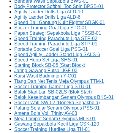
Bendera Wasit Sepakbola BWS-01
Body Protector Softball Top Spin BPSB-01
Agility Ladder Drills Liga ALD-10
Agility Ladder Drills Liga ALD-6
Speed Ball Gantung Kulit Fighter SBGK-01
Soccer Training Goal Liga STG-01
Papan Strategi Sepakbola Liga PSSB-01
Speed Training Parachute Liga STP-02
Speed Training Parachute Liga STP-01
Portable Soccer Goal Liga PSG-01
Speed Agility Ladder Stand Liga SALS-6
Speed Hoop Set Liga SHS-01
Starting Block SB-05 (Start Block)
Jaring Gawang Futsal JGF-03
Kursi Wasit Badminton Y-C01
Tiang Dan Net Tenis Meja Olympus TTM-1
Soccer Training Barrier Liga STB-01
Balok Start Lari SB-02LS (Blok Start)
Balok Keseimbangan Senam Olympus BKS-01
Soccer Wall SW-02 (Boneka Sepakbola)
Palang Sejajar Senam Olympus PSS-01
Antena Bola Voli Trinity AV-03
Meja Lompat Senam Olympus MLS-01
Gawang Sepakbola Kecil Liga GSK-120
Soccer Training Hurdles Liga TH-01