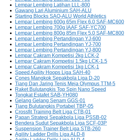
Lempar Lembing Latihan LLL-800
Gawang Lari Aluminium SAH-ALU
Starting Blocks SAQ-ALU World Athletics
Lempar Lembing 600g 65m Flex 6.0 SAF-MC600
Lempar Lembing 700g IAAF SAF-YC700
Lempar Lembing 800g 85m Flex 5.0 SAF-MC800
Lempar Lembing Pertandingan YJ-600
Lempar Lembing Pertandingan YJ-700
Lempar Lembing Pertandingan YJ-800
Lempar Cakram Kompetisi 2kg LCK-2
Lempar Cakram Kompetisi 1.5kg LCK-1.5
Lempar Cakram Kompetisi 1kg LCK-1
Speed Agility Hoops Liga SAH-40
Cones Mangkok Sepakbola Liga D-20
Tiang Dan Jaring Tenis Meja Olympus TTM-5
Raket Bulutangkis Top Spin Nano Speed
Tongkat Estafet SAB-YH080
Gelang Gelang Senam GGS-01
Tiang Bulutangkis Portabel TBP-05
Crossfit Training Belt Liga CTB-01
Papan Strategi Sepakbola Liga PSSB-02
Bendera Sudut Sepakbola Liga SCF-03P
Suspension Trainer Belt Liga STB-260
Agility Ladder Drills Liga ALD-8
Agility Ladder Drills Liga ALD-4