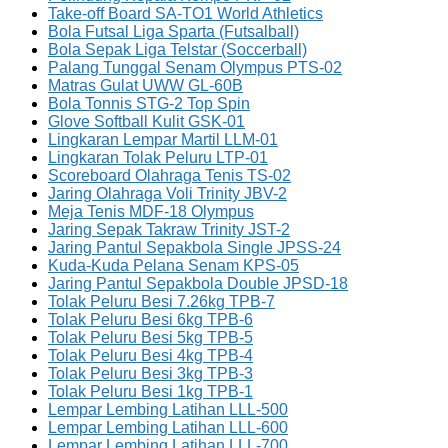
Take-off Board SA-TO1 World Athletics
Bola Futsal Liga Sparta (Futsalball)
Bola Sepak Liga Telstar (Soccerball)
Palang Tunggal Senam Olympus PTS-02
Matras Gulat UWW GL-60B
Bola Tonnis STG-2 Top Spin
Glove Softball Kulit GSK-01
Lingkaran Lempar Martil LLM-01
Lingkaran Tolak Peluru LTP-01
Scoreboard Olahraga Tenis TS-02
Jaring Olahraga Voli Trinity JBV-2
Meja Tenis MDF-18 Olympus
Jaring Sepak Takraw Trinity JST-2
Jaring Pantul Sepakbola Single JPSS-24
Kuda-Kuda Pelana Senam KPS-05
Jaring Pantul Sepakbola Double JPSD-18
Tolak Peluru Besi 7.26kg TPB-7
Tolak Peluru Besi 6kg TPB-6
Tolak Peluru Besi 5kg TPB-5
Tolak Peluru Besi 4kg TPB-4
Tolak Peluru Besi 3kg TPB-3
Tolak Peluru Besi 1kg TPB-1
Lempar Lembing Latihan LLL-500
Lempar Lembing Latihan LLL-600
Lempar Lembing Latihan LLL-700