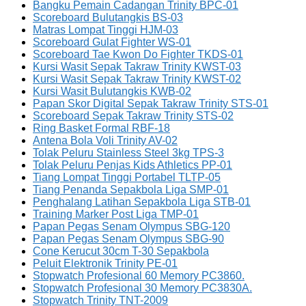
Bangku Pemain Cadangan Trinity BPC-01
Scoreboard Bulutangkis BS-03
Matras Lompat Tinggi HJM-03
Scoreboard Gulat Fighter WS-01
Scoreboard Tae Kwon Do Fighter TKDS-01
Kursi Wasit Sepak Takraw Trinity KWST-03
Kursi Wasit Sepak Takraw Trinity KWST-02
Kursi Wasit Bulutangkis KWB-02
Papan Skor Digital Sepak Takraw Trinity STS-01
Scoreboard Sepak Takraw Trinity STS-02
Ring Basket Formal RBF-18
Antena Bola Voli Trinity AV-02
Tolak Peluru Stainless Steel 3kg TPS-3
Tolak Peluru Penjas Kids Athletics PP-01
Tiang Lompat Tinggi Portabel TLTP-05
Tiang Penanda Sepakbola Liga SMP-01
Penghalang Latihan Sepakbola Liga STB-01
Training Marker Post Liga TMP-01
Papan Pegas Senam Olympus SBG-120
Papan Pegas Senam Olympus SBG-90
Cone Kerucut 30cm T-30 Sepakbola
Peluit Elektronik Trinity PE-01
Stopwatch Profesional 60 Memory PC3860.
Stopwatch Profesional 30 Memory PC3830A.
Stopwatch Trinity TNT-2009