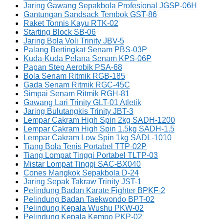
Jaring Gawang Sepakbola Profesional JGSP-06H
Gantungan Sandsack Tembok GST-86
Raket Tonnis Kayu RTK-02
Starting Block SB-06
Jaring Bola Voli Trinity JBV-5
Palang Bertingkat Senam PBS-03P
Kuda-Kuda Pelana Senam KPS-06P
Papan Step Aerobik PSA-68
Bola Senam Ritmik RGB-185
Gada Senam Ritmik RGC-45C
Simpai Senam Ritmik RGH-81
Gawang Lari Trinity GLT-01 Atletik
Jaring Bulutangkis Trinity JBT-3
Lempar Cakram High Spin 2kg SADH-1200
Lempar Cakram High Spin 1.5kg SADH-1.5
Lempar Cakram Low Spin 1kg SADL-1010
Tiang Bola Tenis Portabel TTP-02P
Tiang Lompat Tinggi Portabel TLTP-03
Mistar Lompat Tinggi SAC-BX040
Cones Mangkok Sepakbola D-24
Jaring Sepak Takraw Trinity JST-1
Pelindung Badan Karate Fighter BPKF-2
Pelindung Badan Taekwondo BPT-02
Pelindung Kepala Wushu PKW-02
Pelindung Kepala Kempo PKP-02