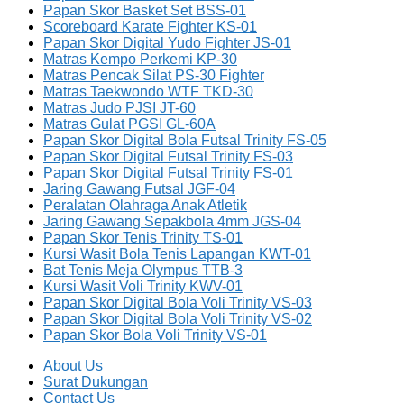
Papan Skor Basket Set BSS-01
Scoreboard Karate Fighter KS-01
Papan Skor Digital Yudo Fighter JS-01
Matras Kempo Perkemi KP-30
Matras Pencak Silat PS-30 Fighter
Matras Taekwondo WTF TKD-30
Matras Judo PJSI JT-60
Matras Gulat PGSI GL-60A
Papan Skor Digital Bola Futsal Trinity FS-05
Papan Skor Digital Futsal Trinity FS-03
Papan Skor Digital Futsal Trinity FS-01
Jaring Gawang Futsal JGF-04
Peralatan Olahraga Anak Atletik
Jaring Gawang Sepakbola 4mm JGS-04
Papan Skor Tenis Trinity TS-01
Kursi Wasit Bola Tenis Lapangan KWT-01
Bat Tenis Meja Olympus TTB-3
Kursi Wasit Voli Trinity KWV-01
Papan Skor Digital Bola Voli Trinity VS-03
Papan Skor Digital Bola Voli Trinity VS-02
Papan Skor Bola Voli Trinity VS-01
About Us
Surat Dukungan
Contact Us