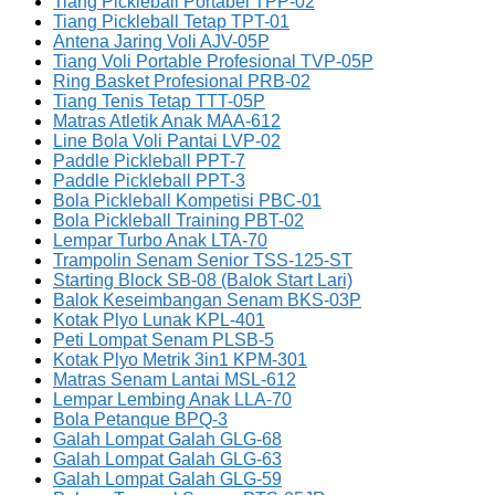
Tiang Pickleball Portabel TPP-02
Tiang Pickleball Tetap TPT-01
Antena Jaring Voli AJV-05P
Tiang Voli Portable Profesional TVP-05P
Ring Basket Profesional PRB-02
Tiang Tenis Tetap TTT-05P
Matras Atletik Anak MAA-612
Line Bola Voli Pantai LVP-02
Paddle Pickleball PPT-7
Paddle Pickleball PPT-3
Bola Pickleball Kompetisi PBC-01
Bola Pickleball Training PBT-02
Lempar Turbo Anak LTA-70
Trampolin Senam Senior TSS-125-ST
Starting Block SB-08 (Balok Start Lari)
Balok Keseimbangan Senam BKS-03P
Kotak Plyo Lunak KPL-401
Peti Lompat Senam PLSB-5
Kotak Plyo Metrik 3in1 KPM-301
Matras Senam Lantai MSL-612
Lempar Lembing Anak LLA-70
Bola Petanque BPQ-3
Galah Lompat Galah GLG-68
Galah Lompat Galah GLG-63
Galah Lompat Galah GLG-59