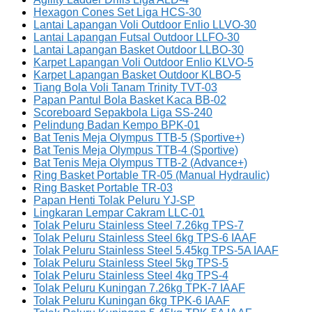
Hexagon Cones Set Liga HCS-30
Lantai Lapangan Voli Outdoor Enlio LLVO-30
Lantai Lapangan Futsal Outdoor LLFO-30
Lantai Lapangan Basket Outdoor LLBO-30
Karpet Lapangan Voli Outdoor Enlio KLVO-5
Karpet Lapangan Basket Outdoor KLBO-5
Tiang Bola Voli Tanam Trinity TVT-03
Papan Pantul Bola Basket Kaca BB-02
Scoreboard Sepakbola Liga SS-240
Pelindung Badan Kempo BPK-01
Bat Tenis Meja Olympus TTB-5 (Sportive+)
Bat Tenis Meja Olympus TTB-4 (Sportive)
Bat Tenis Meja Olympus TTB-2 (Advance+)
Ring Basket Portable TR-05 (Manual Hydraulic)
Ring Basket Portable TR-03
Papan Henti Tolak Peluru YJ-SP
Lingkaran Lempar Cakram LLC-01
Tolak Peluru Stainless Steel 7.26kg TPS-7
Tolak Peluru Stainless Steel 6kg TPS-6 IAAF
Tolak Peluru Stainless Steel 5.45kg TPS-5A IAAF
Tolak Peluru Stainless Steel 5kg TPS-5
Tolak Peluru Stainless Steel 4kg TPS-4
Tolak Peluru Kuningan 7.26kg TPK-7 IAAF
Tolak Peluru Kuningan 6kg TPK-6 IAAF