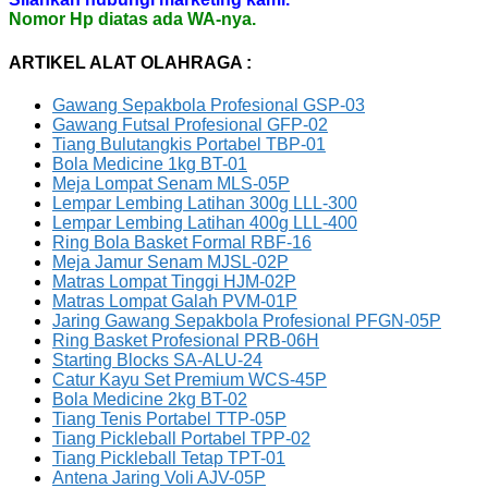
Nomor Hp diatas ada WA-nya.
ARTIKEL ALAT OLAHRAGA :
Gawang Sepakbola Profesional GSP-03
Gawang Futsal Profesional GFP-02
Tiang Bulutangkis Portabel TBP-01
Bola Medicine 1kg BT-01
Meja Lompat Senam MLS-05P
Lempar Lembing Latihan 300g LLL-300
Lempar Lembing Latihan 400g LLL-400
Ring Bola Basket Formal RBF-16
Meja Jamur Senam MJSL-02P
Matras Lompat Tinggi HJM-02P
Matras Lompat Galah PVM-01P
Jaring Gawang Sepakbola Profesional PFGN-05P
Ring Basket Profesional PRB-06H
Starting Blocks SA-ALU-24
Catur Kayu Set Premium WCS-45P
Bola Medicine 2kg BT-02
Tiang Tenis Portabel TTP-05P
Tiang Pickleball Portabel TPP-02
Tiang Pickleball Tetap TPT-01
Antena Jaring Voli AJV-05P