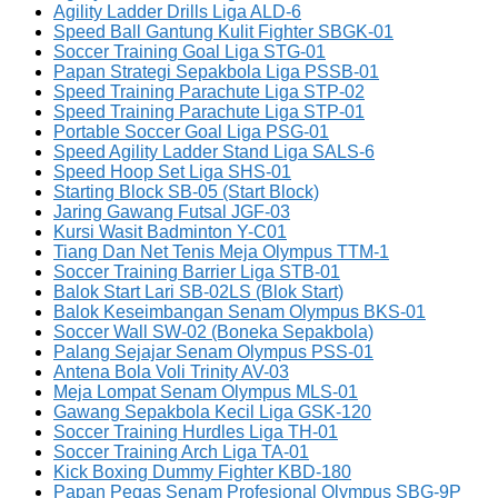
Agility Ladder Drills Liga ALD-6
Speed Ball Gantung Kulit Fighter SBGK-01
Soccer Training Goal Liga STG-01
Papan Strategi Sepakbola Liga PSSB-01
Speed Training Parachute Liga STP-02
Speed Training Parachute Liga STP-01
Portable Soccer Goal Liga PSG-01
Speed Agility Ladder Stand Liga SALS-6
Speed Hoop Set Liga SHS-01
Starting Block SB-05 (Start Block)
Jaring Gawang Futsal JGF-03
Kursi Wasit Badminton Y-C01
Tiang Dan Net Tenis Meja Olympus TTM-1
Soccer Training Barrier Liga STB-01
Balok Start Lari SB-02LS (Blok Start)
Balok Keseimbangan Senam Olympus BKS-01
Soccer Wall SW-02 (Boneka Sepakbola)
Palang Sejajar Senam Olympus PSS-01
Antena Bola Voli Trinity AV-03
Meja Lompat Senam Olympus MLS-01
Gawang Sepakbola Kecil Liga GSK-120
Soccer Training Hurdles Liga TH-01
Soccer Training Arch Liga TA-01
Kick Boxing Dummy Fighter KBD-180
Papan Pegas Senam Profesional Olympus SBG-9P