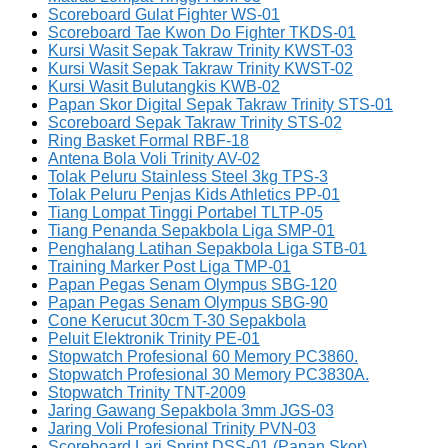
Scoreboard Gulat Fighter WS-01
Scoreboard Tae Kwon Do Fighter TKDS-01
Kursi Wasit Sepak Takraw Trinity KWST-03
Kursi Wasit Sepak Takraw Trinity KWST-02
Kursi Wasit Bulutangkis KWB-02
Papan Skor Digital Sepak Takraw Trinity STS-01
Scoreboard Sepak Takraw Trinity STS-02
Ring Basket Formal RBF-18
Antena Bola Voli Trinity AV-02
Tolak Peluru Stainless Steel 3kg TPS-3
Tolak Peluru Penjas Kids Athletics PP-01
Tiang Lompat Tinggi Portabel TLTP-05
Tiang Penanda Sepakbola Liga SMP-01
Penghalang Latihan Sepakbola Liga STB-01
Training Marker Post Liga TMP-01
Papan Pegas Senam Olympus SBG-120
Papan Pegas Senam Olympus SBG-90
Cone Kerucut 30cm T-30 Sepakbola
Peluit Elektronik Trinity PE-01
Stopwatch Profesional 60 Memory PC3860.
Stopwatch Profesional 30 Memory PC3830A.
Stopwatch Trinity TNT-2009
Jaring Gawang Sepakbola 3mm JGS-03
Jaring Voli Profesional Trinity PVN-03
Scoreboard Lari Sprint DSS-01 (Papan Skor)