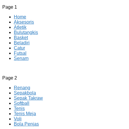
Page 1
Home
Aksesoris
Atletik
Bulutangkis
Basket
Beladiri
Catur
Futsal
Senam
CV JAYA BERSAMA Co Id
Menyediakan Semua Perlengkapan Olahraga Yang
Page 2
Lengkap, Berkualitas Dengan Harga Yang Murah
Renang
Sepakbola
Sepak Takraw
Softball
Tenis
Tenis Meja
Voli
Bola Penjas