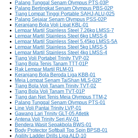
Palang Tunggal Senam Olympus PTS-03P
Palang Bertingkat Senam Olympus PBS-02P
Tiang Lompat Tinggi Portable SAHJ-ALU-025
Palang Sejajar Senam Olympus PSS-02P
Keranjang Bola Voli Lipat KBL-01
Lempar Martil Stainless Steel 7.26kg LMSS-7
Lempar Martil Stainless Steel 6kg LMSS-6
Lempar Martil Stainless Steel 5.45kg LMSS-5A
Lempar Martil Stainless Steel 5kg LMSS-5
Lempar Martil Stainless Steel 4kg LMSS-4
Tiang Voli Portabel Trinity TVP-02
Tiang Bola Tenis Tanam TTT-01P
Rak Lempar Martil RLM-01
Keranjang Bola Beroda Liga KBB-01
Meja Lompat Senam TaiShan MLS-02P
Tiang Bola Voli Tanam Trinity TVT-02
Tiang Bola Voli Tanam TVT-01P
Tiang dan Net Tenis Meja Olympus TTM-2
Palang Tunggal Senam Olympus PTS-01
Line Voli Pantai Trinity LVP-01
Gawang Lari Trinity GLT-05 Atletik
Antena Voli Trinity Seri AV-01
Bendera Wasit Sepakbola BWS-01
Body Protector Softball Top Spin BPSB-01
Agility Ladder Drills Liga ALD-10