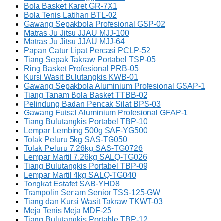
Bola Basket Karet GR-7X1
Bola Tenis Latihan BTL-02
Gawang Sepakbola Profesional GSP-02
Matras Ju Jitsu JJAU MJJ-100
Matras Ju Jitsu JJAU MJJ-64
Papan Catur Lipat Percasi PCLP-52
Tiang Sepak Takraw Portabel TSP-05
Ring Basket Profesional PRB-05
Kursi Wasit Bulutangkis KWB-01
Gawang Sepakbola Aluminium Profesional GSAP-1
Tiang Tanam Bola Basket TTBB-02
Pelindung Badan Pencak Silat BPS-03
Gawang Futsal Aluminium Profesional GFAP-1
Tiang Bulutangkis Portabel TBP-10
Lempar Lembing 500g SAF-YG500
Tolak Peluru 5kg SAS-TG050
Tolak Peluru 7.26kg SAS-TG0726
Lempar Martil 7.26kg SALQ-TG026
Tiang Bulutangkis Portabel TBP-09
Lempar Martil 4kg SALQ-TG040
Tongkat Estafet SAB-YHD8
Trampolin Senam Senior TSS-125-GW
Tiang dan Kursi Wasit Takraw TKWT-03
Meja Tenis Meja MDF-25
Tiang Bulutangkis Portable TBP-12