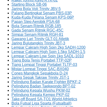
Raket Tonnis Kayu RTK-02
Starting Block SB-06
Jaring Bola Voli Trinity JBV-5
Palang Bertingkat Senam PBS-03P
Kuda-Kuda Pelana Senam KPS-06P
Papan Step Aerobik PSA-68
Bola Senam Ritmik RGB-185
Gada Senam Ritmik RGC-45C
Simpai Senam Ritmik RGH-81
Gawang Lari Trinity GLT-01 Atletik
Jaring Bulutangkis Trinity JBT-3
Lempar Cakram High Spin 2kg SADH-1200
Lempar Cakram High Spin 1.5kg SADH-1.5
Lempar Cakram Low Spin 1kg SADL-1010
Tiang Bola Tenis Portabel TTP-02P
Tiang Lompat Tinggi Portabel TLTP-03
Mistar Lompat Tinggi SAC-BX040
Cones Mangkok Sepakbola D-24
Jaring Sepak Takraw Trinity JST-1
Pelindung Badan Karate Fighter BPKF-2
Pelindung Badan Taekwondo BPT-02
Pelindung Kepala Wushu PKW-02
Pelindung Kepala Kempo PKP-02
Take-off Board SA-TO1 World Athletics
Bola Futsal Liga Sparta (Futsalball)