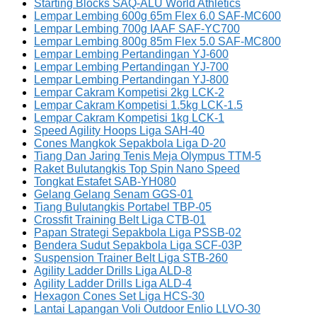
Starting Blocks SAQ-ALU World Athletics
Lempar Lembing 600g 65m Flex 6.0 SAF-MC600
Lempar Lembing 700g IAAF SAF-YC700
Lempar Lembing 800g 85m Flex 5.0 SAF-MC800
Lempar Lembing Pertandingan YJ-600
Lempar Lembing Pertandingan YJ-700
Lempar Lembing Pertandingan YJ-800
Lempar Cakram Kompetisi 2kg LCK-2
Lempar Cakram Kompetisi 1.5kg LCK-1.5
Lempar Cakram Kompetisi 1kg LCK-1
Speed Agility Hoops Liga SAH-40
Cones Mangkok Sepakbola Liga D-20
Tiang Dan Jaring Tenis Meja Olympus TTM-5
Raket Bulutangkis Top Spin Nano Speed
Tongkat Estafet SAB-YH080
Gelang Gelang Senam GGS-01
Tiang Bulutangkis Portabel TBP-05
Crossfit Training Belt Liga CTB-01
Papan Strategi Sepakbola Liga PSSB-02
Bendera Sudut Sepakbola Liga SCF-03P
Suspension Trainer Belt Liga STB-260
Agility Ladder Drills Liga ALD-8
Agility Ladder Drills Liga ALD-4
Hexagon Cones Set Liga HCS-30
Lantai Lapangan Voli Outdoor Enlio LLVO-30