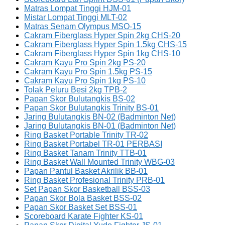
Matras Lompat Tinggi HJM-01
Mistar Lompat Tinggi MLT-02
Matras Senam Olympus MSO-15
Cakram Fiberglass Hyper Spin 2kg CHS-20
Cakram Fiberglass Hyper Spin 1.5kg CHS-15
Cakram Fiberglass Hyper Spin 1kg CHS-10
Cakram Kayu Pro Spin 2kg PS-20
Cakram Kayu Pro Spin 1.5kg PS-15
Cakram Kayu Pro Spin 1kg PS-10
Tolak Peluru Besi 2kg TPB-2
Papan Skor Bulutangkis BS-02
Papan Skor Bulutangkis Trinity BS-01
Jaring Bulutangkis BN-02 (Badminton Net)
Jaring Bulutangkis BN-01 (Badminton Net)
Ring Basket Portable Trinity TR-02
Ring Basket Portabel TR-01 PERBASI
Ring Basket Tanam Trinity TTB-01
Ring Basket Wall Mounted Trinity WBG-03
Papan Pantul Basket Akrilik BB-01
Ring Basket Profesional Trinity PRB-01
Set Papan Skor Basketball BSS-03
Papan Skor Bola Basket BSS-02
Papan Skor Basket Set BSS-01
Scoreboard Karate Fighter KS-01