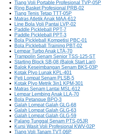
Tiang Voli Portable Profesional TVP-05P
Ring Basket Profesional PRB-02
Tiang Tenis Tetap TTT-05P
Matras Atletik Anak MAA-612
Line Bola Voli Pantai LVP-02
Paddle Pickleball PPT-7
Paddle Pickleball PPT-3
Bola Pickleball Kompetisi PBC-01
Bola Pickleball Training PBT-02
Lempar Turbo Anak LTA-70
Trampolin Senam Senior TSS-125-ST
Starting Block SB-08 (Balok Start Lari)
Balok Keseimbangan Senam BKS-03P
Kotak Plyo Lunak KPL-401
Peti Lompat Senam PLSB-5
Kotak Plyo Metrik 3in1 KPM-301
Matras Senam Lantai MSL-612
Lempar Lembing Anak LLA-70
Bola Petanque BPQ-3
Galah Lompat Galah GLG-68
Galah Lompat Galah GLG-63
Galah Lompat Galah GLG-59
Palang Tunggal Senam PTS-05JR
Kursi Wasit Voli Profesional KWV-02P
Tiang Voli Tanam TVT-06P