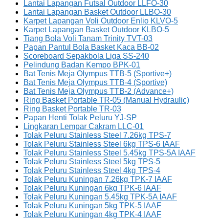
Lantai Lapangan Futsal Outdoor LLFO-30
Lantai Lapangan Basket Outdoor LLBO-30
Karpet Lapangan Voli Outdoor Enlio KLVO-5
Karpet Lapangan Basket Outdoor KLBO-5
Tiang Bola Voli Tanam Trinity TVT-03
Papan Pantul Bola Basket Kaca BB-02
Scoreboard Sepakbola Liga SS-240
Pelindung Badan Kempo BPK-01
Bat Tenis Meja Olympus TTB-5 (Sportive+)
Bat Tenis Meja Olympus TTB-4 (Sportive)
Bat Tenis Meja Olympus TTB-2 (Advance+)
Ring Basket Portable TR-05 (Manual Hydraulic)
Ring Basket Portable TR-03
Papan Henti Tolak Peluru YJ-SP
Lingkaran Lempar Cakram LLC-01
Tolak Peluru Stainless Steel 7.26kg TPS-7
Tolak Peluru Stainless Steel 6kg TPS-6 IAAF
Tolak Peluru Stainless Steel 5.45kg TPS-5A IAAF
Tolak Peluru Stainless Steel 5kg TPS-5
Tolak Peluru Stainless Steel 4kg TPS-4
Tolak Peluru Kuningan 7.26kg TPK-7 IAAF
Tolak Peluru Kuningan 6kg TPK-6 IAAF
Tolak Peluru Kuningan 5.45kg TPK-5A IAAF
Tolak Peluru Kuningan 5kg TPK-5 IAAF
Tolak Peluru Kuningan 4kg TPK-4 IAAF