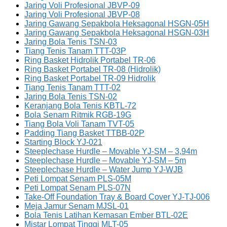
Jaring Voli Profesional JBVP-09
Jaring Voli Profesional JBVP-08
Jaring Gawang Sepakbola Heksagonal HSGN-05H
Jaring Gawang Sepakbola Heksagonal HSGN-03H
Jaring Bola Tenis TSN-03
Tiang Tenis Tanam TTT-03P
Ring Basket Hidrolik Portabel TR-06
Ring Basket Portabel TR-08 (Hidrolik)
Ring Basket Portabel TR-09 Hidrolik
Tiang Tenis Tanam TTT-02
Jaring Bola Tenis TSN-02
Keranjang Bola Tenis KBTL-72
Bola Senam Ritmik RGB-19G
Tiang Bola Voli Tanam TVT-05
Padding Tiang Basket TTBB-02P
Starting Block YJ-021
Steeplechase Hurdle – Movable YJ-SM – 3,94m
Steeplechase Hurdle – Movable YJ-SM – 5m
Steeplechase Hurdle – Water Jump YJ-WJB
Peti Lompat Senam PLS-05M
Peti Lompat Senam PLS-07N
Take-Off Foundation Tray & Board Cover YJ-TJ-006
Meja Jamur Senam MJSL-01
Bola Tenis Latihan Kemasan Ember BTL-02E
Mistar Lompat Tinggi MLT-05