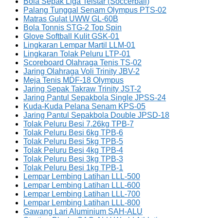
Bola Sepak Liga Telstar (Soccerball)
Palang Tunggal Senam Olympus PTS-02
Matras Gulat UWW GL-60B
Bola Tonnis STG-2 Top Spin
Glove Softball Kulit GSK-01
Lingkaran Lempar Martil LLM-01
Lingkaran Tolak Peluru LTP-01
Scoreboard Olahraga Tenis TS-02
Jaring Olahraga Voli Trinity JBV-2
Meja Tenis MDF-18 Olympus
Jaring Sepak Takraw Trinity JST-2
Jaring Pantul Sepakbola Single JPSS-24
Kuda-Kuda Pelana Senam KPS-05
Jaring Pantul Sepakbola Double JPSD-18
Tolak Peluru Besi 7.26kg TPB-7
Tolak Peluru Besi 6kg TPB-6
Tolak Peluru Besi 5kg TPB-5
Tolak Peluru Besi 4kg TPB-4
Tolak Peluru Besi 3kg TPB-3
Tolak Peluru Besi 1kg TPB-1
Lempar Lembing Latihan LLL-500
Lempar Lembing Latihan LLL-600
Lempar Lembing Latihan LLL-700
Lempar Lembing Latihan LLL-800
Gawang Lari Aluminium SAH-ALU