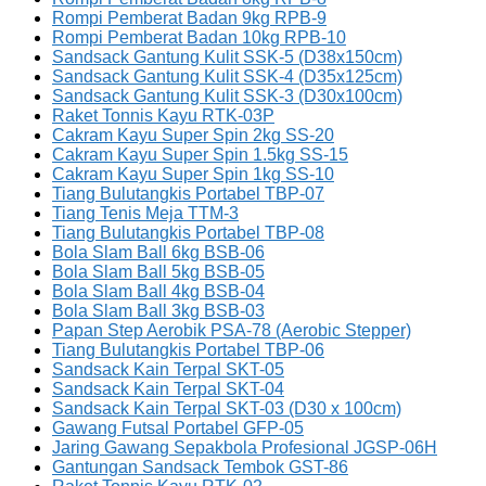
Rompi Pemberat Badan 9kg RPB-9
Rompi Pemberat Badan 10kg RPB-10
Sandsack Gantung Kulit SSK-5 (D38x150cm)
Sandsack Gantung Kulit SSK-4 (D35x125cm)
Sandsack Gantung Kulit SSK-3 (D30x100cm)
Raket Tonnis Kayu RTK-03P
Cakram Kayu Super Spin 2kg SS-20
Cakram Kayu Super Spin 1.5kg SS-15
Cakram Kayu Super Spin 1kg SS-10
Tiang Bulutangkis Portabel TBP-07
Tiang Tenis Meja TTM-3
Tiang Bulutangkis Portabel TBP-08
Bola Slam Ball 6kg BSB-06
Bola Slam Ball 5kg BSB-05
Bola Slam Ball 4kg BSB-04
Bola Slam Ball 3kg BSB-03
Papan Step Aerobik PSA-78 (Aerobic Stepper)
Tiang Bulutangkis Portabel TBP-06
Sandsack Kain Terpal SKT-05
Sandsack Kain Terpal SKT-04
Sandsack Kain Terpal SKT-03 (D30 x 100cm)
Gawang Futsal Portabel GFP-05
Jaring Gawang Sepakbola Profesional JGSP-06H
Gantungan Sandsack Tembok GST-86