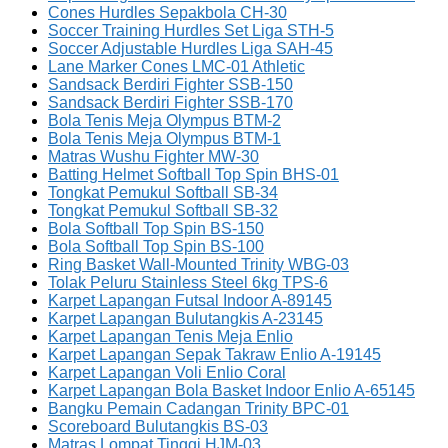
Cones Hurdles Sepakbola CH-30
Soccer Training Hurdles Set Liga STH-5
Soccer Adjustable Hurdles Liga SAH-45
Lane Marker Cones LMC-01 Athletic
Sandsack Berdiri Fighter SSB-150
Sandsack Berdiri Fighter SSB-170
Bola Tenis Meja Olympus BTM-2
Bola Tenis Meja Olympus BTM-1
Matras Wushu Fighter MW-30
Batting Helmet Softball Top Spin BHS-01
Tongkat Pemukul Softball SB-34
Tongkat Pemukul Softball SB-32
Bola Softball Top Spin BS-150
Bola Softball Top Spin BS-100
Ring Basket Wall-Mounted Trinity WBG-03
Tolak Peluru Stainless Steel 6kg TPS-6
Karpet Lapangan Futsal Indoor A-89145
Karpet Lapangan Bulutangkis A-23145
Karpet Lapangan Tenis Meja Enlio
Karpet Lapangan Sepak Takraw Enlio A-19145
Karpet Lapangan Voli Enlio Coral
Karpet Lapangan Bola Basket Indoor Enlio A-65145
Bangku Pemain Cadangan Trinity BPC-01
Scoreboard Bulutangkis BS-03
Matras Lompat Tinggi HJM-03