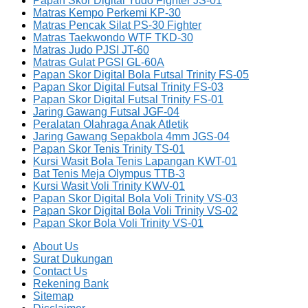
Papan Skor Digital Yudo Fighter JS-01
Matras Kempo Perkemi KP-30
Matras Pencak Silat PS-30 Fighter
Matras Taekwondo WTF TKD-30
Matras Judo PJSI JT-60
Matras Gulat PGSI GL-60A
Papan Skor Digital Bola Futsal Trinity FS-05
Papan Skor Digital Futsal Trinity FS-03
Papan Skor Digital Futsal Trinity FS-01
Jaring Gawang Futsal JGF-04
Peralatan Olahraga Anak Atletik
Jaring Gawang Sepakbola 4mm JGS-04
Papan Skor Tenis Trinity TS-01
Kursi Wasit Bola Tenis Lapangan KWT-01
Bat Tenis Meja Olympus TTB-3
Kursi Wasit Voli Trinity KWV-01
Papan Skor Digital Bola Voli Trinity VS-03
Papan Skor Digital Bola Voli Trinity VS-02
Papan Skor Bola Voli Trinity VS-01
About Us
Surat Dukungan
Contact Us
Rekening Bank
Sitemap