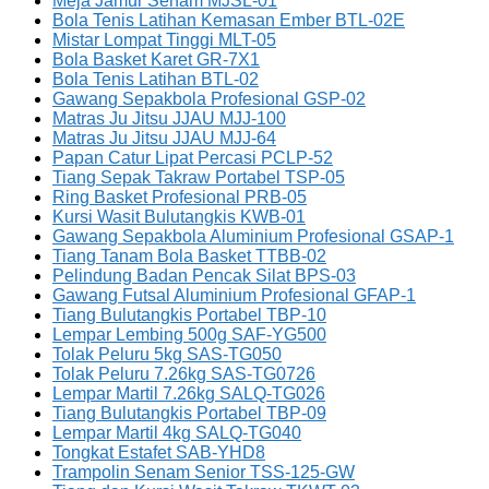
Meja Jamur Senam MJSL-01
Bola Tenis Latihan Kemasan Ember BTL-02E
Mistar Lompat Tinggi MLT-05
Bola Basket Karet GR-7X1
Bola Tenis Latihan BTL-02
Gawang Sepakbola Profesional GSP-02
Matras Ju Jitsu JJAU MJJ-100
Matras Ju Jitsu JJAU MJJ-64
Papan Catur Lipat Percasi PCLP-52
Tiang Sepak Takraw Portabel TSP-05
Ring Basket Profesional PRB-05
Kursi Wasit Bulutangkis KWB-01
Gawang Sepakbola Aluminium Profesional GSAP-1
Tiang Tanam Bola Basket TTBB-02
Pelindung Badan Pencak Silat BPS-03
Gawang Futsal Aluminium Profesional GFAP-1
Tiang Bulutangkis Portabel TBP-10
Lempar Lembing 500g SAF-YG500
Tolak Peluru 5kg SAS-TG050
Tolak Peluru 7.26kg SAS-TG0726
Lempar Martil 7.26kg SALQ-TG026
Tiang Bulutangkis Portabel TBP-09
Lempar Martil 4kg SALQ-TG040
Tongkat Estafet SAB-YHD8
Trampolin Senam Senior TSS-125-GW