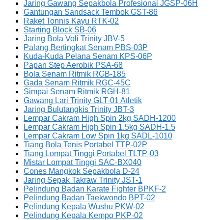
Jaring Gawang Sepakbola Profesional JGSP-06H
Gantungan Sandsack Tembok GST-86
Raket Tonnis Kayu RTK-02
Starting Block SB-06
Jaring Bola Voli Trinity JBV-5
Palang Bertingkat Senam PBS-03P
Kuda-Kuda Pelana Senam KPS-06P
Papan Step Aerobik PSA-68
Bola Senam Ritmik RGB-185
Gada Senam Ritmik RGC-45C
Simpai Senam Ritmik RGH-81
Gawang Lari Trinity GLT-01 Atletik
Jaring Bulutangkis Trinity JBT-3
Lempar Cakram High Spin 2kg SADH-1200
Lempar Cakram High Spin 1.5kg SADH-1.5
Lempar Cakram Low Spin 1kg SADL-1010
Tiang Bola Tenis Portabel TTP-02P
Tiang Lompat Tinggi Portabel TLTP-03
Mistar Lompat Tinggi SAC-BX040
Cones Mangkok Sepakbola D-24
Jaring Sepak Takraw Trinity JST-1
Pelindung Badan Karate Fighter BPKF-2
Pelindung Badan Taekwondo BPT-02
Pelindung Kepala Wushu PKW-02
Pelindung Kepala Kempo PKP-02