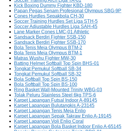
Soccer Training Arch Liga TA-01
Kick Boxing Dummy Fighter KBD-180
Papan Pegas Senam Profesional Olympus SBG-9P
Cones Hurdles Sepakbola CH-30
Soccer Training Hurdles Set Liga STH-5
Soccer Adjustable Hurdles Liga SAH-45
Lane Marker Cones LMC-01 Athletic
Sandsack Berdiri Fighter SSB-150
Sandsack Berdiri Fighter SSB-170
Bola Tenis Meja Olympus BTM-2
Bola Tenis Meja Olympus BTM-1
Matras Wushu Fighter MW-30
Batting Helmet Softball Top Spin BHS-01
Tongkat Pemukul Softball SB-34
Tongkat Pemukul Softball SB-32
Bola Softball Top Spin BS-150
Bola Softball Top Spin BS-100
Ring Basket Wall-Mounted Trinity WBG-03
Tolak Peluru Stainless Steel 6kg TPS-6
Karpet Lapangan Futsal Indoor A-89145
Karpet Lapangan Bulutangkis A-23145
Karpet Lapangan Tenis Meja Enlio
Karpet Lapangan Sepak Takraw Enlio A-19145
Karpet Lapangan Voli Enlio Coral
Karpet Lapangan Bola Basket Indoor Enlio A-65145