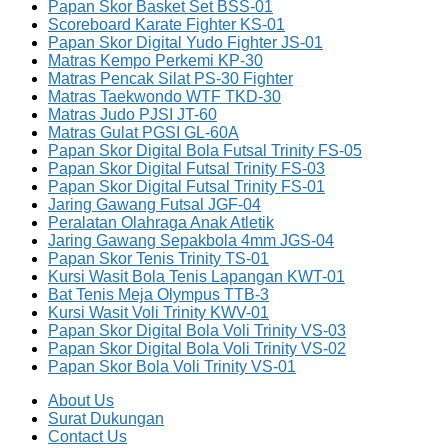
Papan Skor Basket Set BSS-01
Scoreboard Karate Fighter KS-01
Papan Skor Digital Yudo Fighter JS-01
Matras Kempo Perkemi KP-30
Matras Pencak Silat PS-30 Fighter
Matras Taekwondo WTF TKD-30
Matras Judo PJSI JT-60
Matras Gulat PGSI GL-60A
Papan Skor Digital Bola Futsal Trinity FS-05
Papan Skor Digital Futsal Trinity FS-03
Papan Skor Digital Futsal Trinity FS-01
Jaring Gawang Futsal JGF-04
Peralatan Olahraga Anak Atletik
Jaring Gawang Sepakbola 4mm JGS-04
Papan Skor Tenis Trinity TS-01
Kursi Wasit Bola Tenis Lapangan KWT-01
Bat Tenis Meja Olympus TTB-3
Kursi Wasit Voli Trinity KWV-01
Papan Skor Digital Bola Voli Trinity VS-03
Papan Skor Digital Bola Voli Trinity VS-02
Papan Skor Bola Voli Trinity VS-01
About Us
Surat Dukungan
Contact Us