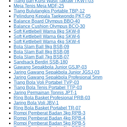
Tiang dan Kursi Wasit Takraw TKWT-03
Meja Tenis Meja MDF-25
Tiang Bulutangkis Portable TBP-12
Pelindung Kepala Taekwondo PKT-05
Balance Board Olympus BBO-40
Balance Cushion Olympus BCO-30
Soft Kettlebell Warna 8kg SKW-8
Soft Kettlebell Warna 6kg SKW-6
Soft Kettlebell Warna 4kg SKW-4
Bola Slam Ball 9kg BSB-09
Bola Slam Ball 8kg BSB-08
Bola Slam Ball 7kg BSB-07
Sandsack Berdiri SSB-180
Gawang Sepakbola Junior GSJP-03
Jaring Gawang Sepakbola Junior JGSJ-03
Jaring Gawang Sepakbola Profesional 5mm
Tiang Bola Voli Portabel TVP-03
Tiang Bola Tenis Portabel TTP-03
Jaring Permainan Tonnis JPT-1
Ring Bola Basket Profesional PRB-03
Jaring Bola Voli JBV-1
Ring Bola Basket Portabel TR-07
Rompi Pemberat Badan 3kg RPB-3
Rompi Pemberat Badan 4kg RPB-4
Rompi Pemberat Badan 5kg RPB-5