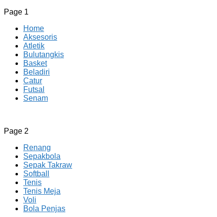
Page 1
Home
Aksesoris
Atletik
Bulutangkis
Basket
Beladiri
Catur
Futsal
Senam
CV JAYA BERSAMA Co Id
Menyediakan Semua Perlengkapan Olahraga Yang
Page 2
Lengkap, Berkualitas Dengan Harga Yang Murah
Renang
Sepakbola
Sepak Takraw
Softball
Tenis
Tenis Meja
Voli
Bola Penjas