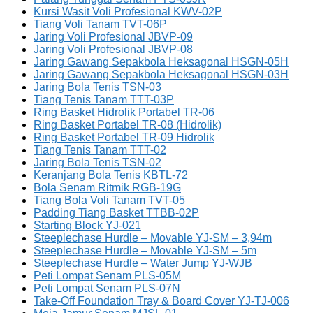
Kursi Wasit Voli Profesional KWV-02P
Tiang Voli Tanam TVT-06P
Jaring Voli Profesional JBVP-09
Jaring Voli Profesional JBVP-08
Jaring Gawang Sepakbola Heksagonal HSGN-05H
Jaring Gawang Sepakbola Heksagonal HSGN-03H
Jaring Bola Tenis TSN-03
Tiang Tenis Tanam TTT-03P
Ring Basket Hidrolik Portabel TR-06
Ring Basket Portabel TR-08 (Hidrolik)
Ring Basket Portabel TR-09 Hidrolik
Tiang Tenis Tanam TTT-02
Jaring Bola Tenis TSN-02
Keranjang Bola Tenis KBTL-72
Bola Senam Ritmik RGB-19G
Tiang Bola Voli Tanam TVT-05
Padding Tiang Basket TTBB-02P
Starting Block YJ-021
Steeplechase Hurdle – Movable YJ-SM – 3,94m
Steeplechase Hurdle – Movable YJ-SM – 5m
Steeplechase Hurdle – Water Jump YJ-WJB
Peti Lompat Senam PLS-05M
Peti Lompat Senam PLS-07N
Take-Off Foundation Tray & Board Cover YJ-TJ-006