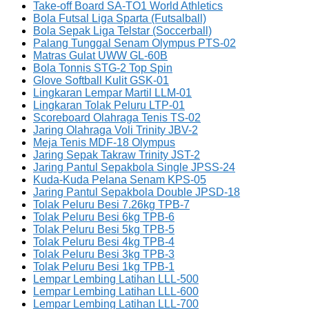
Take-off Board SA-TO1 World Athletics
Bola Futsal Liga Sparta (Futsalball)
Bola Sepak Liga Telstar (Soccerball)
Palang Tunggal Senam Olympus PTS-02
Matras Gulat UWW GL-60B
Bola Tonnis STG-2 Top Spin
Glove Softball Kulit GSK-01
Lingkaran Lempar Martil LLM-01
Lingkaran Tolak Peluru LTP-01
Scoreboard Olahraga Tenis TS-02
Jaring Olahraga Voli Trinity JBV-2
Meja Tenis MDF-18 Olympus
Jaring Sepak Takraw Trinity JST-2
Jaring Pantul Sepakbola Single JPSS-24
Kuda-Kuda Pelana Senam KPS-05
Jaring Pantul Sepakbola Double JPSD-18
Tolak Peluru Besi 7.26kg TPB-7
Tolak Peluru Besi 6kg TPB-6
Tolak Peluru Besi 5kg TPB-5
Tolak Peluru Besi 4kg TPB-4
Tolak Peluru Besi 3kg TPB-3
Tolak Peluru Besi 1kg TPB-1
Lempar Lembing Latihan LLL-500
Lempar Lembing Latihan LLL-600
Lempar Lembing Latihan LLL-700