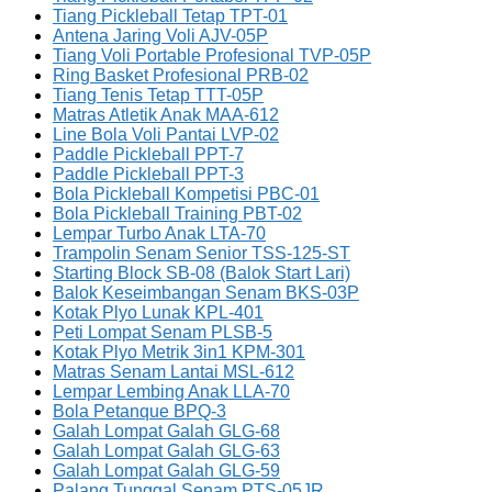
Tiang Pickleball Tetap TPT-01
Antena Jaring Voli AJV-05P
Tiang Voli Portable Profesional TVP-05P
Ring Basket Profesional PRB-02
Tiang Tenis Tetap TTT-05P
Matras Atletik Anak MAA-612
Line Bola Voli Pantai LVP-02
Paddle Pickleball PPT-7
Paddle Pickleball PPT-3
Bola Pickleball Kompetisi PBC-01
Bola Pickleball Training PBT-02
Lempar Turbo Anak LTA-70
Trampolin Senam Senior TSS-125-ST
Starting Block SB-08 (Balok Start Lari)
Balok Keseimbangan Senam BKS-03P
Kotak Plyo Lunak KPL-401
Peti Lompat Senam PLSB-5
Kotak Plyo Metrik 3in1 KPM-301
Matras Senam Lantai MSL-612
Lempar Lembing Anak LLA-70
Bola Petanque BPQ-3
Galah Lompat Galah GLG-68
Galah Lompat Galah GLG-63
Galah Lompat Galah GLG-59
Palang Tunggal Senam PTS-05JR