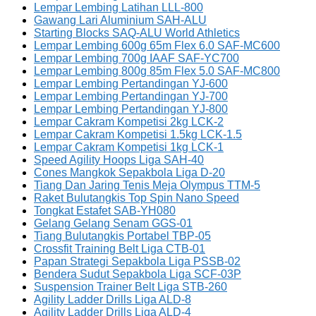
Lempar Lembing Latihan LLL-800
Gawang Lari Aluminium SAH-ALU
Starting Blocks SAQ-ALU World Athletics
Lempar Lembing 600g 65m Flex 6.0 SAF-MC600
Lempar Lembing 700g IAAF SAF-YC700
Lempar Lembing 800g 85m Flex 5.0 SAF-MC800
Lempar Lembing Pertandingan YJ-600
Lempar Lembing Pertandingan YJ-700
Lempar Lembing Pertandingan YJ-800
Lempar Cakram Kompetisi 2kg LCK-2
Lempar Cakram Kompetisi 1.5kg LCK-1.5
Lempar Cakram Kompetisi 1kg LCK-1
Speed Agility Hoops Liga SAH-40
Cones Mangkok Sepakbola Liga D-20
Tiang Dan Jaring Tenis Meja Olympus TTM-5
Raket Bulutangkis Top Spin Nano Speed
Tongkat Estafet SAB-YH080
Gelang Gelang Senam GGS-01
Tiang Bulutangkis Portabel TBP-05
Crossfit Training Belt Liga CTB-01
Papan Strategi Sepakbola Liga PSSB-02
Bendera Sudut Sepakbola Liga SCF-03P
Suspension Trainer Belt Liga STB-260
Agility Ladder Drills Liga ALD-8
Agility Ladder Drills Liga ALD-4