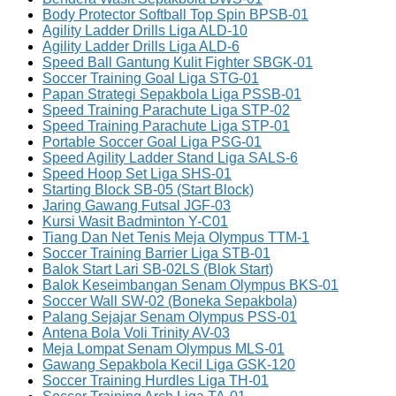
Body Protector Softball Top Spin BPSB-01
Agility Ladder Drills Liga ALD-10
Agility Ladder Drills Liga ALD-6
Speed Ball Gantung Kulit Fighter SBGK-01
Soccer Training Goal Liga STG-01
Papan Strategi Sepakbola Liga PSSB-01
Speed Training Parachute Liga STP-02
Speed Training Parachute Liga STP-01
Portable Soccer Goal Liga PSG-01
Speed Agility Ladder Stand Liga SALS-6
Speed Hoop Set Liga SHS-01
Starting Block SB-05 (Start Block)
Jaring Gawang Futsal JGF-03
Kursi Wasit Badminton Y-C01
Tiang Dan Net Tenis Meja Olympus TTM-1
Soccer Training Barrier Liga STB-01
Balok Start Lari SB-02LS (Blok Start)
Balok Keseimbangan Senam Olympus BKS-01
Soccer Wall SW-02 (Boneka Sepakbola)
Palang Sejajar Senam Olympus PSS-01
Antena Bola Voli Trinity AV-03
Meja Lompat Senam Olympus MLS-01
Gawang Sepakbola Kecil Liga GSK-120
Soccer Training Hurdles Liga TH-01