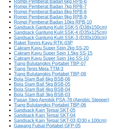
Rompi Pemberat Badan 6kg RPB-6
Rompi Pemberat Badan 7kg RPB-7
Rompi Pemberat Badan 8kg RPB-8
Rompi Pemberat Badan 9kg RPB-9
Rompi Pemberat Badan 10kg RPB-10
Sandsack Gantung Kulit SSK-5 (D38x150cm)
Sandsack Gantung Kulit SSK-4 (D35x125cm)
Sandsack Gantung Kulit SSK-3 (D30x100cm)
Raket Tonnis Kayu RTK-03P
Cakram Kayu Super Spin 2kg SS-20
Cakram Kayu Super Spin 1.5kg SS-15
Cakram Kayu Super Spin 1kg SS-10
Tiang Bulutangkis Portabel TBP-07
Tiang Tenis Meja TTM-3
Tiang Bulutangkis Portabel TBP-08
Bola Slam Ball 6kg BSB-06
Bola Slam Ball 5kg BSB-05
Bola Slam Ball 4kg BSB-04
Bola Slam Ball 3kg BSB-03
Papan Step Aerobik PSA-78 (Aerobic Stepper)
Tiang Bulutangkis Portabel TBP-06
Sandsack Kain Terpal SKT-05
Sandsack Kain Terpal SKT-04
Sandsack Kain Terpal SKT-03 (D30 x 100cm)
Gawang Futsal Portabel GFP-05