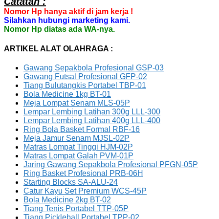
Catatan :
Nomor Hp hanya aktif di jam kerja !
Silahkan hubungi marketing kami.
Nomor Hp diatas ada WA-nya.
ARTIKEL ALAT OLAHRAGA :
Gawang Sepakbola Profesional GSP-03
Gawang Futsal Profesional GFP-02
Tiang Bulutangkis Portabel TBP-01
Bola Medicine 1kg BT-01
Meja Lompat Senam MLS-05P
Lempar Lembing Latihan 300g LLL-300
Lempar Lembing Latihan 400g LLL-400
Ring Bola Basket Formal RBF-16
Meja Jamur Senam MJSL-02P
Matras Lompat Tinggi HJM-02P
Matras Lompat Galah PVM-01P
Jaring Gawang Sepakbola Profesional PFGN-05P
Ring Basket Profesional PRB-06H
Starting Blocks SA-ALU-24
Catur Kayu Set Premium WCS-45P
Bola Medicine 2kg BT-02
Tiang Tenis Portabel TTP-05P
Tiang Pickleball Portabel TPP-02