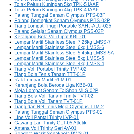
Tolak Peluru Kuningan 5kg TPK-5 IAAF
Tolak Peluru Kuningan 4kg TPK-4 IAAF
Palang Tunggal Senam Olympus PTS-03P
Palang Bertingkat Senam Olympus PBS-02P
Tiang Lompat Tinggi Portable SAHJ-ALU-025
Palang Sejajar Senam Olympus PSS-02P
Keranjang Bola Voli Lipat KBL-01
Lempar Martil Stainless Steel 7.26kg LMSS-7
Lempar Martil Stainless Steel 6kg LMSS-6
Lempar Martil Stainless Steel 5.45kg LMSS-5A
Lempar Martil Stainless Steel 5kg LMSS-5
Lempar Martil Stainless Steel 4kg LMSS-4
Tiang Voli Portabel Trinity TVP-02
Tiang Bola Tenis Tanam TTT-01P
Rak Lempar Martil RLM-01
Keranjang Bola Beroda Liga KBB-01
Meja Lompat Senam TaiShan MLS-02P
Tiang Bola Voli Tanam Trinity TVT-02
Tiang Bola Voli Tanam TVT-01P
Tiang dan Net Tenis Meja Olympus TTM-2
Palang Tunggal Senam Olympus PTS-01
Line Voli Pantai Trinity LVP-01
Gawang Lari Trinity GLT-05 Atletik
Antena Voli Trinity Seri AV-01
Bendera Wasit Sepakbola BWS-01