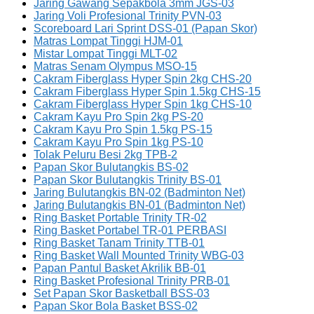
Jaring Gawang Sepakbola 3mm JGS-03
Jaring Voli Profesional Trinity PVN-03
Scoreboard Lari Sprint DSS-01 (Papan Skor)
Matras Lompat Tinggi HJM-01
Mistar Lompat Tinggi MLT-02
Matras Senam Olympus MSO-15
Cakram Fiberglass Hyper Spin 2kg CHS-20
Cakram Fiberglass Hyper Spin 1.5kg CHS-15
Cakram Fiberglass Hyper Spin 1kg CHS-10
Cakram Kayu Pro Spin 2kg PS-20
Cakram Kayu Pro Spin 1.5kg PS-15
Cakram Kayu Pro Spin 1kg PS-10
Tolak Peluru Besi 2kg TPB-2
Papan Skor Bulutangkis BS-02
Papan Skor Bulutangkis Trinity BS-01
Jaring Bulutangkis BN-02 (Badminton Net)
Jaring Bulutangkis BN-01 (Badminton Net)
Ring Basket Portable Trinity TR-02
Ring Basket Portabel TR-01 PERBASI
Ring Basket Tanam Trinity TTB-01
Ring Basket Wall Mounted Trinity WBG-03
Papan Pantul Basket Akrilik BB-01
Ring Basket Profesional Trinity PRB-01
Set Papan Skor Basketball BSS-03
Papan Skor Bola Basket BSS-02