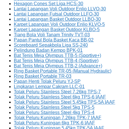
Hexagon Cones Set Liga HCS-30
Lantai Lapangan Voli Outdoor Enlio LLVO-30
Lantai Lapangan Futsal Outdoor LLFO-30
Lantai Lapangan Basket Outdoor LLBO-30
Karpet Lapangan Voli Outdoor Enlio KLVO-5
Karpet Lapangan Basket Outdoor KLBO-5
Tiang Bola Voli Tanam Trinity TVT-03
Papan Pantul Bola Basket Kaca BB-02
Scoreboard Sepakbola Liga SS-240
Pelindung Badan Kempo BPK-01
Bat Tenis Meja Olympus TTB-5 (Sportive+)
Bat Tenis Meja Olympus TTB-4 (Sportive)
Bat Tenis Meja Olympus TTB-2 (Advance+)
Ring Basket Portable TR-05 (Manual Hydraulic)
Ring Basket Portable TR-03
Papan Henti Tolak Peluru YJ-SP
Lingkaran Lempar Cakram LLC-01
Tolak Peluru Stainless Steel 7.26kg TPS-7
Tolak Peluru Stainless Steel 6kg TPS-6 IAAF
Tolak Peluru Stainless Steel 5.45kg TPS-5A IAAF
Tolak Peluru Stainless Steel 5kg TPS-5
Tolak Peluru Stainless Steel 4kg TPS-4
Tolak Peluru Kuningan 7.26kg TPK-7 IAAF
Tolak Peluru Kuningan 6kg TPK-6 IAAF
Tolak Peluru Kuningan 5.45kg TPK-5A IAAF