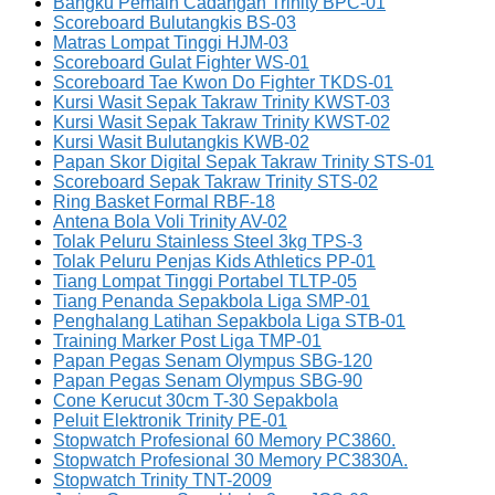
Bangku Pemain Cadangan Trinity BPC-01
Scoreboard Bulutangkis BS-03
Matras Lompat Tinggi HJM-03
Scoreboard Gulat Fighter WS-01
Scoreboard Tae Kwon Do Fighter TKDS-01
Kursi Wasit Sepak Takraw Trinity KWST-03
Kursi Wasit Sepak Takraw Trinity KWST-02
Kursi Wasit Bulutangkis KWB-02
Papan Skor Digital Sepak Takraw Trinity STS-01
Scoreboard Sepak Takraw Trinity STS-02
Ring Basket Formal RBF-18
Antena Bola Voli Trinity AV-02
Tolak Peluru Stainless Steel 3kg TPS-3
Tolak Peluru Penjas Kids Athletics PP-01
Tiang Lompat Tinggi Portabel TLTP-05
Tiang Penanda Sepakbola Liga SMP-01
Penghalang Latihan Sepakbola Liga STB-01
Training Marker Post Liga TMP-01
Papan Pegas Senam Olympus SBG-120
Papan Pegas Senam Olympus SBG-90
Cone Kerucut 30cm T-30 Sepakbola
Peluit Elektronik Trinity PE-01
Stopwatch Profesional 60 Memory PC3860.
Stopwatch Profesional 30 Memory PC3830A.
Stopwatch Trinity TNT-2009