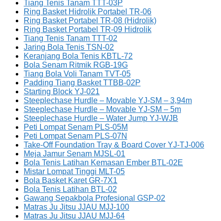
Tiang Tenis Tanam TTT-03P
Ring Basket Hidrolik Portabel TR-06
Ring Basket Portabel TR-08 (Hidrolik)
Ring Basket Portabel TR-09 Hidrolik
Tiang Tenis Tanam TTT-02
Jaring Bola Tenis TSN-02
Keranjang Bola Tenis KBTL-72
Bola Senam Ritmik RGB-19G
Tiang Bola Voli Tanam TVT-05
Padding Tiang Basket TTBB-02P
Starting Block YJ-021
Steeplechase Hurdle – Movable YJ-SM – 3,94m
Steeplechase Hurdle – Movable YJ-SM – 5m
Steeplechase Hurdle – Water Jump YJ-WJB
Peti Lompat Senam PLS-05M
Peti Lompat Senam PLS-07N
Take-Off Foundation Tray & Board Cover YJ-TJ-006
Meja Jamur Senam MJSL-01
Bola Tenis Latihan Kemasan Ember BTL-02E
Mistar Lompat Tinggi MLT-05
Bola Basket Karet GR-7X1
Bola Tenis Latihan BTL-02
Gawang Sepakbola Profesional GSP-02
Matras Ju Jitsu JJAU MJJ-100
Matras Ju Jitsu JJAU MJJ-64