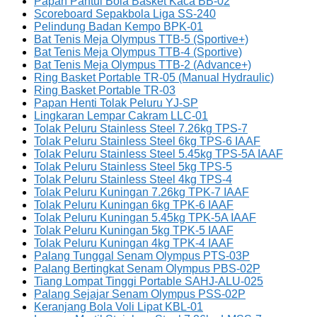
Papan Pantul Bola Basket Kaca BB-02
Scoreboard Sepakbola Liga SS-240
Pelindung Badan Kempo BPK-01
Bat Tenis Meja Olympus TTB-5 (Sportive+)
Bat Tenis Meja Olympus TTB-4 (Sportive)
Bat Tenis Meja Olympus TTB-2 (Advance+)
Ring Basket Portable TR-05 (Manual Hydraulic)
Ring Basket Portable TR-03
Papan Henti Tolak Peluru YJ-SP
Lingkaran Lempar Cakram LLC-01
Tolak Peluru Stainless Steel 7.26kg TPS-7
Tolak Peluru Stainless Steel 6kg TPS-6 IAAF
Tolak Peluru Stainless Steel 5.45kg TPS-5A IAAF
Tolak Peluru Stainless Steel 5kg TPS-5
Tolak Peluru Stainless Steel 4kg TPS-4
Tolak Peluru Kuningan 7.26kg TPK-7 IAAF
Tolak Peluru Kuningan 6kg TPK-6 IAAF
Tolak Peluru Kuningan 5.45kg TPK-5A IAAF
Tolak Peluru Kuningan 5kg TPK-5 IAAF
Tolak Peluru Kuningan 4kg TPK-4 IAAF
Palang Tunggal Senam Olympus PTS-03P
Palang Bertingkat Senam Olympus PBS-02P
Tiang Lompat Tinggi Portable SAHJ-ALU-025
Palang Sejajar Senam Olympus PSS-02P
Keranjang Bola Voli Lipat KBL-01