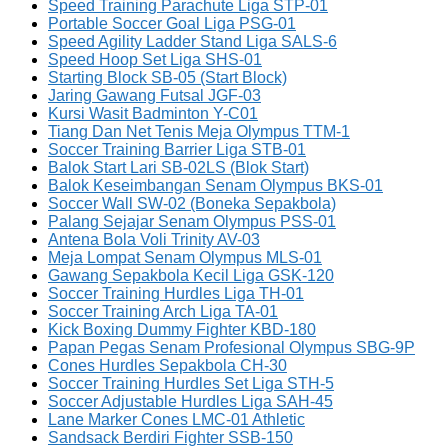
Speed Training Parachute Liga STP-01
Portable Soccer Goal Liga PSG-01
Speed Agility Ladder Stand Liga SALS-6
Speed Hoop Set Liga SHS-01
Starting Block SB-05 (Start Block)
Jaring Gawang Futsal JGF-03
Kursi Wasit Badminton Y-C01
Tiang Dan Net Tenis Meja Olympus TTM-1
Soccer Training Barrier Liga STB-01
Balok Start Lari SB-02LS (Blok Start)
Balok Keseimbangan Senam Olympus BKS-01
Soccer Wall SW-02 (Boneka Sepakbola)
Palang Sejajar Senam Olympus PSS-01
Antena Bola Voli Trinity AV-03
Meja Lompat Senam Olympus MLS-01
Gawang Sepakbola Kecil Liga GSK-120
Soccer Training Hurdles Liga TH-01
Soccer Training Arch Liga TA-01
Kick Boxing Dummy Fighter KBD-180
Papan Pegas Senam Profesional Olympus SBG-9P
Cones Hurdles Sepakbola CH-30
Soccer Training Hurdles Set Liga STH-5
Soccer Adjustable Hurdles Liga SAH-45
Lane Marker Cones LMC-01 Athletic
Sandsack Berdiri Fighter SSB-150