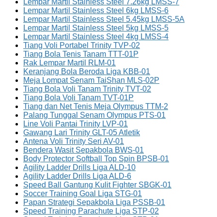
Lempar Martil Stainless Steel 7.26kg LMSS-7
Lempar Martil Stainless Steel 6kg LMSS-6
Lempar Martil Stainless Steel 5.45kg LMSS-5A
Lempar Martil Stainless Steel 5kg LMSS-5
Lempar Martil Stainless Steel 4kg LMSS-4
Tiang Voli Portabel Trinity TVP-02
Tiang Bola Tenis Tanam TTT-01P
Rak Lempar Martil RLM-01
Keranjang Bola Beroda Liga KBB-01
Meja Lompat Senam TaiShan MLS-02P
Tiang Bola Voli Tanam Trinity TVT-02
Tiang Bola Voli Tanam TVT-01P
Tiang dan Net Tenis Meja Olympus TTM-2
Palang Tunggal Senam Olympus PTS-01
Line Voli Pantai Trinity LVP-01
Gawang Lari Trinity GLT-05 Atletik
Antena Voli Trinity Seri AV-01
Bendera Wasit Sepakbola BWS-01
Body Protector Softball Top Spin BPSB-01
Agility Ladder Drills Liga ALD-10
Agility Ladder Drills Liga ALD-6
Speed Ball Gantung Kulit Fighter SBGK-01
Soccer Training Goal Liga STG-01
Papan Strategi Sepakbola Liga PSSB-01
Speed Training Parachute Liga STP-02