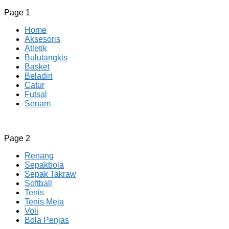
Page 1
Home
Aksesoris
Atletik
Bulutangkis
Basket
Beladiri
Catur
Futsal
Senam
CV JAYA BERSAMA Co Id
Menyediakan Semua Perlengkapan Olahraga Yang
Page 2
Lengkap, Berkualitas Dengan Harga Yang Murah
Renang
Sepakbola
Sepak Takraw
Softball
Tenis
Tenis Meja
Voli
Bola Penjas