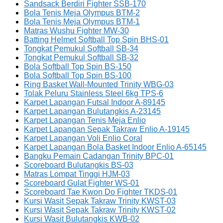
Sandsack Berdiri Fighter SSB-170
Bola Tenis Meja Olympus BTM-2
Bola Tenis Meja Olympus BTM-1
Matras Wushu Fighter MW-30
Batting Helmet Softball Top Spin BHS-01
Tongkat Pemukul Softball SB-34
Tongkat Pemukul Softball SB-32
Bola Softball Top Spin BS-150
Bola Softball Top Spin BS-100
Ring Basket Wall-Mounted Trinity WBG-03
Tolak Peluru Stainless Steel 6kg TPS-6
Karpet Lapangan Futsal Indoor A-89145
Karpet Lapangan Bulutangkis A-23145
Karpet Lapangan Tenis Meja Enlio
Karpet Lapangan Sepak Takraw Enlio A-19145
Karpet Lapangan Voli Enlio Coral
Karpet Lapangan Bola Basket Indoor Enlio A-65145
Bangku Pemain Cadangan Trinity BPC-01
Scoreboard Bulutangkis BS-03
Matras Lompat Tinggi HJM-03
Scoreboard Gulat Fighter WS-01
Scoreboard Tae Kwon Do Fighter TKDS-01
Kursi Wasit Sepak Takraw Trinity KWST-03
Kursi Wasit Sepak Takraw Trinity KWST-02
Kursi Wasit Bulutangkis KWB-02