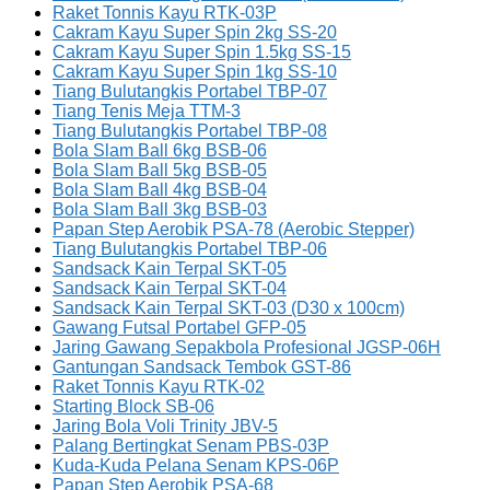
Raket Tonnis Kayu RTK-03P
Cakram Kayu Super Spin 2kg SS-20
Cakram Kayu Super Spin 1.5kg SS-15
Cakram Kayu Super Spin 1kg SS-10
Tiang Bulutangkis Portabel TBP-07
Tiang Tenis Meja TTM-3
Tiang Bulutangkis Portabel TBP-08
Bola Slam Ball 6kg BSB-06
Bola Slam Ball 5kg BSB-05
Bola Slam Ball 4kg BSB-04
Bola Slam Ball 3kg BSB-03
Papan Step Aerobik PSA-78 (Aerobic Stepper)
Tiang Bulutangkis Portabel TBP-06
Sandsack Kain Terpal SKT-05
Sandsack Kain Terpal SKT-04
Sandsack Kain Terpal SKT-03 (D30 x 100cm)
Gawang Futsal Portabel GFP-05
Jaring Gawang Sepakbola Profesional JGSP-06H
Gantungan Sandsack Tembok GST-86
Raket Tonnis Kayu RTK-02
Starting Block SB-06
Jaring Bola Voli Trinity JBV-5
Palang Bertingkat Senam PBS-03P
Kuda-Kuda Pelana Senam KPS-06P
Papan Step Aerobik PSA-68