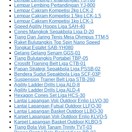
Lempar Lembing Pertandingan YJ-800
Lempar Cakram Kompetisi 2kg LCK-2
Lempar Cakram Kompetisi 1.5kg LCK-1.5
Lempar Cakram Kompetisi 1kg LCK-1
Speed Agility Hoops Liga SAH-40
Cones Mangkok Sepakbola Liga D-20
Tiang Dan Jaring Tenis Meja Olympus TTM-5
Raket Bulutangkis Top Spin Nano Speed
Tongkat Estafet SAB-YH080
Gelang Gelang Senam GGS-01
Tiang Bulutangkis Portabel TBP-05
Crossfit Training Belt Liga CTB-01
Papan Strategi Sepakbola Liga PSSB-02
Bendera Sudut Sepakbola Liga SCF-03P
Suspension Trainer Belt Liga STB-260
Agility Ladder Drills Liga ALD-8
Agility Ladder Drills Liga ALD-4
Hexagon Cones Set Liga HCS-30
Lantai Lapangan Voli Outdoor Enlio LLVO-30
Lantai Lapangan Futsal Outdoor LLFO-30
Lantai Lapangan Basket Outdoor LLBO-30
Karpet Lapangan Voli Outdoor Enlio KLVO-5
Karpet Lapangan Basket Outdoor KLBO-5
Tiang Bola Voli Tanam Trinity TVT-03