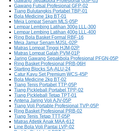
Gawang Sepakbola Profesional GSP-03
Gawang Futsal Profesional GFP-02
Tiang Bulutangkis Portabel TBP-01
Bola Medicine 1kg BT-01
Meja Lompat Senam MLS-05P
Lempar Lembing Latihan 300g LLL-300
Lempar Lembing Latihan 400g LLL-400
Ring Bola Basket Formal RBF-16
Meja Jamur Senam MJSL-02P
Matras Lompat Tinggi HJM-02P
Matras Lompat Galah PVM-01P
Jaring Gawang Sepakbola Profesional PFGN-05P
Ring Basket Profesional PRB-06H
Starting Blocks SA-ALU-24
Catur Kayu Set Premium WCS-45P
Bola Medicine 2kg BT-02
Tiang Tenis Portabel TTP-05P
Tiang Pickleball Portabel TPP-02
Tiang Pickleball Tetap TPT-01
Antena Jaring Voli AJV-05P
Tiang Voli Portable Profesional TVP-05P
Ring Basket Profesional PRB-02
Tiang Tenis Tetap TTT-05P
Matras Atletik Anak MAA-612
Line Bola Voli Pantai LVP-02