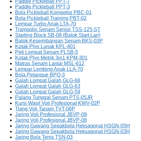
Paddle Pickleball PPT-7
Paddle Pickleball PPT-3
Bola Pickleball Kompetisi PBC-01
Bola Pickleball Training PBT-02
Lempar Turbo Anak LTA-70
Trampolin Senam Senior TSS-125-ST
Starting Block SB-08 (Balok Start Lari)
Balok Keseimbangan Senam BKS-03P
Kotak Plyo Lunak KPL-401
Peti Lompat Senam PLSB-5
Kotak Plyo Metrik 3in1 KPM-301
Matras Senam Lantai MSL-612
Lempar Lembing Anak LLA-70
Bola Petanque BPQ-3
Galah Lompat Galah GLG-68
Galah Lompat Galah GLG-63
Galah Lompat Galah GLG-59
Palang Tunggal Senam PTS-05JR
Kursi Wasit Voli Profesional KWV-02P
Tiang Voli Tanam TVT-06P
Jaring Voli Profesional JBVP-09
Jaring Voli Profesional JBVP-08
Jaring Gawang Sepakbola Heksagonal HSGN-05H
Jaring Gawang Sepakbola Heksagonal HSGN-03H
Jaring Bola Tenis TSN-03