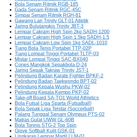
Bola Senam Ritmik RGB-185
Gada Senam Ritmik RGC-45C
Simpai Senam Ritmik RGH-81
Gawang Lari Trinity GLT-01 Atletik
Jaring Bulutangkis Trinity JBT-3
Lempar Cakram High Spin 2kg SADH-1200
Lempar Cakram High Spin 1.5kg SADH-1.5
Lempar Cakram Low Spin 1kg SADL-1010
Tiang Bola Tenis Portabel TTP-02P
Tiang Lompat Tinggi Portabel TLTP-03
Mistar Lompat Tinggi SAC-BX040
Cones Mangkok Sepakbola D-24
Jaring Sepak Takraw Trinity JST-1
Pelindung Badan Karate Fighter BPKF-2
Pelindung Badan Taekwondo BPT-02
Pelindung Kepala Wushu PKW-02
Pelindung Kepala Kempo PKP-02
Take-off Board SA-TO1 World Athletics
Bola Futsal Liga Sparta (Futsalball)
Bola Sepak Liga Telstar (Soccerball)
Palang Tunggal Senam Olympus PTS-02
Matras Gulat UWW GL-60B
Bola Tonnis STG-2 Top Spin
Glove Softball Kulit GSK-01
Lingkaran Lempar Martil LLM-01