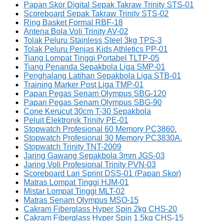
Papan Skor Digital Sepak Takraw Trinity STS-01
Scoreboard Sepak Takraw Trinity STS-02
Ring Basket Formal RBF-18
Antena Bola Voli Trinity AV-02
Tolak Peluru Stainless Steel 3kg TPS-3
Tolak Peluru Penjas Kids Athletics PP-01
Tiang Lompat Tinggi Portabel TLTP-05
Tiang Penanda Sepakbola Liga SMP-01
Penghalang Latihan Sepakbola Liga STB-01
Training Marker Post Liga TMP-01
Papan Pegas Senam Olympus SBG-120
Papan Pegas Senam Olympus SBG-90
Cone Kerucut 30cm T-30 Sepakbola
Peluit Elektronik Trinity PE-01
Stopwatch Profesional 60 Memory PC3860.
Stopwatch Profesional 30 Memory PC3830A.
Stopwatch Trinity TNT-2009
Jaring Gawang Sepakbola 3mm JGS-03
Jaring Voli Profesional Trinity PVN-03
Scoreboard Lari Sprint DSS-01 (Papan Skor)
Matras Lompat Tinggi HJM-01
Mistar Lompat Tinggi MLT-02
Matras Senam Olympus MSO-15
Cakram Fiberglass Hyper Spin 2kg CHS-20
Cakram Fiberglass Hyper Spin 1.5kg CHS-15