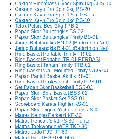
Cakram Fiberglass Hyper Spin 1kg CHS-10
Cakram Kayu Pro Spin 2kg PS-20
Cakram Kayu Pro Spin 1.5kg PS-15
Cakram Kayu Pro Spin 1kg PS-10
Tolak Peluru Besi 2kg TPB-2
Papan Skor Bulutangkis BS-02
Papan Skor Bulutangkis Trinity BS-01
Jaring Bulutangkis BN-02 (Badminton Net)
Jaring Bulutangkis BN-01 (Badminton Net)
Ring Basket Portable Trinity TR-02
Ring Basket Portabel TR-01 PERBASI
Ring Basket Tanam Trinity TTB-01
Ring Basket Wall Mounted Trinity WBG-03
Papan Pantul Basket Akrilik BB-01
Ring Basket Profesional Trinity PRB-01
Set Papan Skor Basketball BSS-03
Papan Skor Bola Basket BSS-02
Papan Skor Basket Set BSS-01
Scoreboard Karate Fighter KS-01
Papan Skor Digital Yudo Fighter JS-01
Matras Kempo Perkemi KP-30
Matras Pencak Silat PS-30 Fighter
Matras Taekwondo WTF TKD-30
Matras Judo PJSI JT-60
Matras Gulat PGSI GL-60A