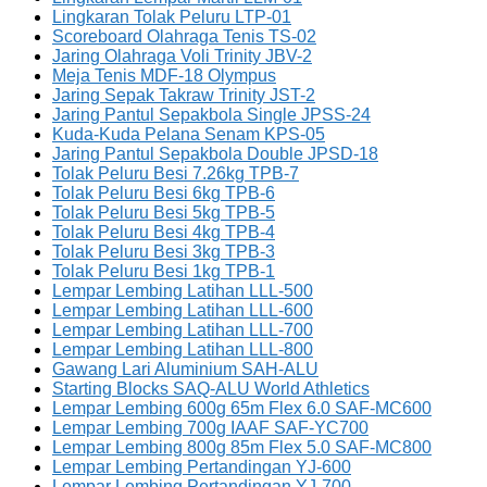
Lingkaran Tolak Peluru LTP-01
Scoreboard Olahraga Tenis TS-02
Jaring Olahraga Voli Trinity JBV-2
Meja Tenis MDF-18 Olympus
Jaring Sepak Takraw Trinity JST-2
Jaring Pantul Sepakbola Single JPSS-24
Kuda-Kuda Pelana Senam KPS-05
Jaring Pantul Sepakbola Double JPSD-18
Tolak Peluru Besi 7.26kg TPB-7
Tolak Peluru Besi 6kg TPB-6
Tolak Peluru Besi 5kg TPB-5
Tolak Peluru Besi 4kg TPB-4
Tolak Peluru Besi 3kg TPB-3
Tolak Peluru Besi 1kg TPB-1
Lempar Lembing Latihan LLL-500
Lempar Lembing Latihan LLL-600
Lempar Lembing Latihan LLL-700
Lempar Lembing Latihan LLL-800
Gawang Lari Aluminium SAH-ALU
Starting Blocks SAQ-ALU World Athletics
Lempar Lembing 600g 65m Flex 6.0 SAF-MC600
Lempar Lembing 700g IAAF SAF-YC700
Lempar Lembing 800g 85m Flex 5.0 SAF-MC800
Lempar Lembing Pertandingan YJ-600
Lempar Lembing Pertandingan YJ-700