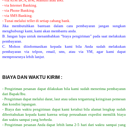
- via ATM BCA, BNI, Mandiri atau BRI.
- via Internet Banking.
- via Phone Banking.
- via SMS Banking.
- Tunai melalui teller di setiap cabang bank.
Jika membutuhkan bantuan dalam cara pembayaran jangan sungkan
menghubungi kami, kami akan membantu anda.
B. Jangan lupa untuk menambahkan “biaya pengiriman” pada saat melakukan
pembayaran.
C. Mohon diinformasikan kepada kami bila Anda sudah melakukan
pembayaran via telpon, email, sms, atau via YM, agar kami dapat
memprosesnya lebih lanjut.
BIAYA DAN WAKTU KIRIM :
- Pengiriman pesanan dapat dilakukan bila kami sudah menerima pembayaran
dari Bapak/Ibu.
- Pengiriman dapat melalui darat, laut atau udara tergantung keinginan pemesan
dan kondisi lapangan.
- Biaya dan waktu pengiriman dapat kami ketahui bila alamat lengkap sudah
diberitahukan kepada kami karena setiap perusahaan expedisi memilik biaya
dan waktu sampai yang berbeda.
- Pengiriman pesanan Anda dapat lebih lama 2-5 hari dari waktu sampai yang