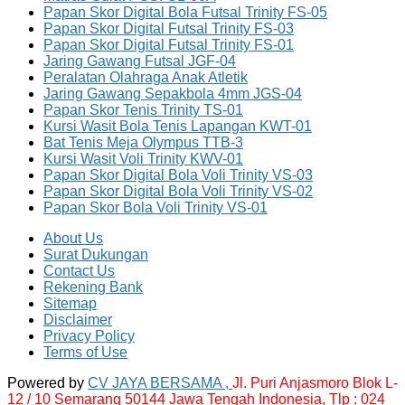
Papan Skor Digital Bola Futsal Trinity FS-05
Papan Skor Digital Futsal Trinity FS-03
Papan Skor Digital Futsal Trinity FS-01
Jaring Gawang Futsal JGF-04
Peralatan Olahraga Anak Atletik
Jaring Gawang Sepakbola 4mm JGS-04
Papan Skor Tenis Trinity TS-01
Kursi Wasit Bola Tenis Lapangan KWT-01
Bat Tenis Meja Olympus TTB-3
Kursi Wasit Voli Trinity KWV-01
Papan Skor Digital Bola Voli Trinity VS-03
Papan Skor Digital Bola Voli Trinity VS-02
Papan Skor Bola Voli Trinity VS-01
About Us
Surat Dukungan
Contact Us
Rekening Bank
Sitemap
Disclaimer
Privacy Policy
Terms of Use
Powered by
CV JAYA BERSAMA ,
Jl. Puri Anjasmoro Blok L-
12 / 10 Semarang 50144 Jawa Tengah Indonesia,
Tlp : 024