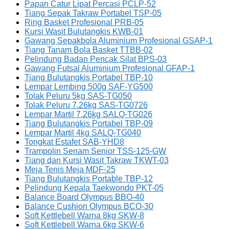
Papan Catur Lipat Percasi PCLP-52
Tiang Sepak Takraw Portabel TSP-05
Ring Basket Profesional PRB-05
Kursi Wasit Bulutangkis KWB-01
Gawang Sepakbola Aluminium Profesional GSAP-1
Tiang Tanam Bola Basket TTBB-02
Pelindung Badan Pencak Silat BPS-03
Gawang Futsal Aluminium Profesional GFAP-1
Tiang Bulutangkis Portabel TBP-10
Lempar Lembing 500g SAF-YG500
Tolak Peluru 5kg SAS-TG050
Tolak Peluru 7.26kg SAS-TG0726
Lempar Martil 7.26kg SALQ-TG026
Tiang Bulutangkis Portabel TBP-09
Lempar Martil 4kg SALQ-TG040
Tongkat Estafet SAB-YHD8
Trampolin Senam Senior TSS-125-GW
Tiang dan Kursi Wasit Takraw TKWT-03
Meja Tenis Meja MDF-25
Tiang Bulutangkis Portable TBP-12
Pelindung Kepala Taekwondo PKT-05
Balance Board Olympus BBO-40
Balance Cushion Olympus BCO-30
Soft Kettlebell Warna 8kg SKW-8
Soft Kettlebell Warna 6kg SKW-6