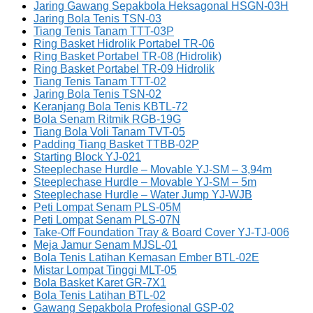
Jaring Gawang Sepakbola Heksagonal HSGN-03H
Jaring Bola Tenis TSN-03
Tiang Tenis Tanam TTT-03P
Ring Basket Hidrolik Portabel TR-06
Ring Basket Portabel TR-08 (Hidrolik)
Ring Basket Portabel TR-09 Hidrolik
Tiang Tenis Tanam TTT-02
Jaring Bola Tenis TSN-02
Keranjang Bola Tenis KBTL-72
Bola Senam Ritmik RGB-19G
Tiang Bola Voli Tanam TVT-05
Padding Tiang Basket TTBB-02P
Starting Block YJ-021
Steeplechase Hurdle – Movable YJ-SM – 3,94m
Steeplechase Hurdle – Movable YJ-SM – 5m
Steeplechase Hurdle – Water Jump YJ-WJB
Peti Lompat Senam PLS-05M
Peti Lompat Senam PLS-07N
Take-Off Foundation Tray & Board Cover YJ-TJ-006
Meja Jamur Senam MJSL-01
Bola Tenis Latihan Kemasan Ember BTL-02E
Mistar Lompat Tinggi MLT-05
Bola Basket Karet GR-7X1
Bola Tenis Latihan BTL-02
Gawang Sepakbola Profesional GSP-02