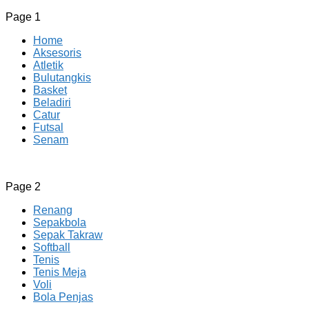
Page 1
Home
Aksesoris
Atletik
Bulutangkis
Basket
Beladiri
Catur
Futsal
Senam
CV JAYA BERSAMA Co Id
Menyediakan Semua Perlengkapan Olahraga Yang
Page 2
Lengkap, Berkualitas Dengan Harga Yang Murah
Renang
Sepakbola
Sepak Takraw
Softball
Tenis
Tenis Meja
Voli
Bola Penjas