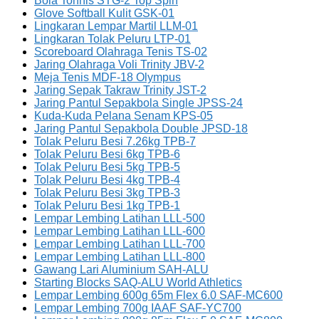
Bola Tonnis STG-2 Top Spin
Glove Softball Kulit GSK-01
Lingkaran Lempar Martil LLM-01
Lingkaran Tolak Peluru LTP-01
Scoreboard Olahraga Tenis TS-02
Jaring Olahraga Voli Trinity JBV-2
Meja Tenis MDF-18 Olympus
Jaring Sepak Takraw Trinity JST-2
Jaring Pantul Sepakbola Single JPSS-24
Kuda-Kuda Pelana Senam KPS-05
Jaring Pantul Sepakbola Double JPSD-18
Tolak Peluru Besi 7.26kg TPB-7
Tolak Peluru Besi 6kg TPB-6
Tolak Peluru Besi 5kg TPB-5
Tolak Peluru Besi 4kg TPB-4
Tolak Peluru Besi 3kg TPB-3
Tolak Peluru Besi 1kg TPB-1
Lempar Lembing Latihan LLL-500
Lempar Lembing Latihan LLL-600
Lempar Lembing Latihan LLL-700
Lempar Lembing Latihan LLL-800
Gawang Lari Aluminium SAH-ALU
Starting Blocks SAQ-ALU World Athletics
Lempar Lembing 600g 65m Flex 6.0 SAF-MC600
Lempar Lembing 700g IAAF SAF-YC700