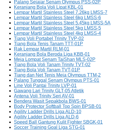
Palang Sejajar Senam Olympus PSS-02P
Keranjang Bola Voli Lipat KBL-01
Lempar Martil Stainless Steel 7.26kg LMSS-7
Lempar Martil Stainless Steel 6kg LMSS-6
Lempar Martil Stainless Steel 5.45kg LMSS-5A
Lempar Martil Stainless Steel 5kg LMSS-5
Lempar Martil Stainless Steel 4kg LMSS-4
Tiang Voli Portabel Trinity TVP-02
Tiang Bola Tenis Tanam TTT-01P
Rak Lempar Martil RLM-01
Keranjang Bola Beroda Liga KBB-01
Meja Lompat Senam TaiShan MLS-02P
Tiang Bola Voli Tanam Trinity TVT-02
Tiang Bola Voli Tanam TVT-01P
Tiang dan Net Tenis Meja Olympus TTM-2
Palang Tunggal Senam Olympus PTS-01
Line Voli Pantai Trinity LVP-01
Gawang Lari Trinity GLT-05 Atletik
Antena Voli Trinity Seri AV-01
Bendera Wasit Sepakbola BWS-01
Body Protector Softball Top Spin BPSB-01
Agility Ladder Drills Liga ALD-10
Agility Ladder Drills Liga ALD-6
Speed Ball Gantung Kulit Fighter SBGK-01
Soccer Training Goal Liga STG-01