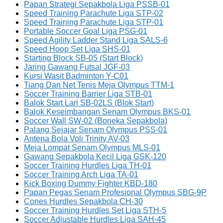
Papan Strategi Sepakbola Liga PSSB-01
Speed Training Parachute Liga STP-02
Speed Training Parachute Liga STP-01
Portable Soccer Goal Liga PSG-01
Speed Agility Ladder Stand Liga SALS-6
Speed Hoop Set Liga SHS-01
Starting Block SB-05 (Start Block)
Jaring Gawang Futsal JGF-03
Kursi Wasit Badminton Y-C01
Tiang Dan Net Tenis Meja Olympus TTM-1
Soccer Training Barrier Liga STB-01
Balok Start Lari SB-02LS (Blok Start)
Balok Keseimbangan Senam Olympus BKS-01
Soccer Wall SW-02 (Boneka Sepakbola)
Palang Sejajar Senam Olympus PSS-01
Antena Bola Voli Trinity AV-03
Meja Lompat Senam Olympus MLS-01
Gawang Sepakbola Kecil Liga GSK-120
Soccer Training Hurdles Liga TH-01
Soccer Training Arch Liga TA-01
Kick Boxing Dummy Fighter KBD-180
Papan Pegas Senam Profesional Olympus SBG-9P
Cones Hurdles Sepakbola CH-30
Soccer Training Hurdles Set Liga STH-5
Soccer Adjustable Hurdles Liga SAH-45