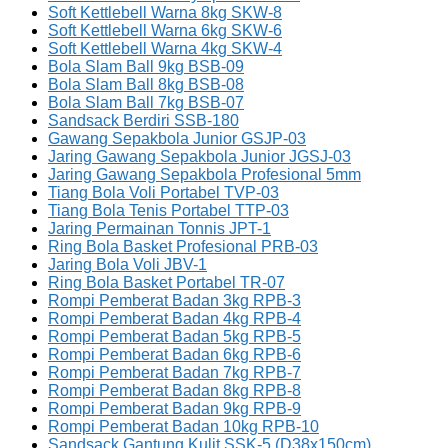
Soft Kettlebell Warna 8kg SKW-8
Soft Kettlebell Warna 6kg SKW-6
Soft Kettlebell Warna 4kg SKW-4
Bola Slam Ball 9kg BSB-09
Bola Slam Ball 8kg BSB-08
Bola Slam Ball 7kg BSB-07
Sandsack Berdiri SSB-180
Gawang Sepakbola Junior GSJP-03
Jaring Gawang Sepakbola Junior JGSJ-03
Jaring Gawang Sepakbola Profesional 5mm
Tiang Bola Voli Portabel TVP-03
Tiang Bola Tenis Portabel TTP-03
Jaring Permainan Tonnis JPT-1
Ring Bola Basket Profesional PRB-03
Jaring Bola Voli JBV-1
Ring Bola Basket Portabel TR-07
Rompi Pemberat Badan 3kg RPB-3
Rompi Pemberat Badan 4kg RPB-4
Rompi Pemberat Badan 5kg RPB-5
Rompi Pemberat Badan 6kg RPB-6
Rompi Pemberat Badan 7kg RPB-7
Rompi Pemberat Badan 8kg RPB-8
Rompi Pemberat Badan 9kg RPB-9
Rompi Pemberat Badan 10kg RPB-10
Sandsack Gantung Kulit SSK-5 (D38x150cm)