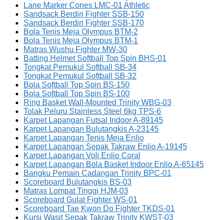
Lane Marker Cones LMC-01 Athletic
Sandsack Berdiri Fighter SSB-150
Sandsack Berdiri Fighter SSB-170
Bola Tenis Meja Olympus BTM-2
Bola Tenis Meja Olympus BTM-1
Matras Wushu Fighter MW-30
Batting Helmet Softball Top Spin BHS-01
Tongkat Pemukul Softball SB-34
Tongkat Pemukul Softball SB-32
Bola Softball Top Spin BS-150
Bola Softball Top Spin BS-100
Ring Basket Wall-Mounted Trinity WBG-03
Tolak Peluru Stainless Steel 6kg TPS-6
Karpet Lapangan Futsal Indoor A-89145
Karpet Lapangan Bulutangkis A-23145
Karpet Lapangan Tenis Meja Enlio
Karpet Lapangan Sepak Takraw Enlio A-19145
Karpet Lapangan Voli Enlio Coral
Karpet Lapangan Bola Basket Indoor Enlio A-65145
Bangku Pemain Cadangan Trinity BPC-01
Scoreboard Bulutangkis BS-03
Matras Lompat Tinggi HJM-03
Scoreboard Gulat Fighter WS-01
Scoreboard Tae Kwon Do Fighter TKDS-01
Kursi Wasit Sepak Takraw Trinity KWST-03