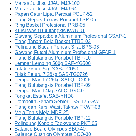
Matras Ju Jitsu JJAU MJJ-100
Matras Ju Jitsu JJAU MJJ-64
Papan Catur Lipat Percasi PCLP-52
Tiang Sepak Takraw Portabel TSP-05
Ring Basket Profesional PRB-05
Kursi Wasit Bulutangkis KWB-01
Gawang Sepakbola Aluminium Profesional GSAP-1
Tiang Tanam Bola Basket TTBB-02
Pelindung Badan Pencak Silat BPS-03
Gawang Futsal Aluminium Profesional GFAP-1
Tiang Bulutangkis Portabel TBP-10
Lempar Lembing 500g SAF-YG500
Tolak Peluru 5kg SAS-TG050
Tolak Peluru 7.26kg SAS-TG0726
Lempar Martil 7.26kg SALQ-TG026
Tiang Bulutangkis Portabel TBP-09
Lempar Martil 4kg SALQ-TG040
Tongkat Estafet SAB-YHD8
Trampolin Senam Senior TSS-125-GW
Tiang dan Kursi Wasit Takraw TKWT-03
Meja Tenis Meja MDF-25
Tiang Bulutangkis Portable TBP-12
Pelindung Kepala Taekwondo PKT-05
Balance Board Olympus BBO-40
Balance Cushion Olympus BCO-30