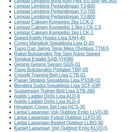
Lempar Lembing 800g 85m Flex 5.0 SAF-MC800
Lempar Lembing Pertandingan YJ-600
Lempar Lembing Pertandingan YJ-700
Lempar Lembing Pertandingan YJ-800
Lempar Cakram Kompetisi 2kg LCK-2
Lempar Cakram Kompetisi 1.5kg LCK-1.5
Lempar Cakram Kompetisi 1kg LCK-1
Speed Agility Hoops Liga SAH-40
Cones Mangkok Sepakbola Liga D-20
Tiang Dan Jaring Tenis Meja Olympus TTM-5
Raket Bulutangkis Top Spin Nano Speed
Tongkat Estafet SAB-YH080
Gelang Gelang Senam GGS-01
Tiang Bulutangkis Portabel TBP-05
Crossfit Training Belt Liga CTB-01
Papan Strategi Sepakbola Liga PSSB-02
Bendera Sudut Sepakbola Liga SCF-03P
Suspension Trainer Belt Liga STB-260
Agility Ladder Drills Liga ALD-8
Agility Ladder Drills Liga ALD-4
Hexagon Cones Set Liga HCS-30
Lantai Lapangan Voli Outdoor Enlio LLVO-30
Lantai Lapangan Futsal Outdoor LLFO-30
Lantai Lapangan Basket Outdoor LLBO-30
Karpet Lapangan Voli Outdoor Enlio KLVO-5