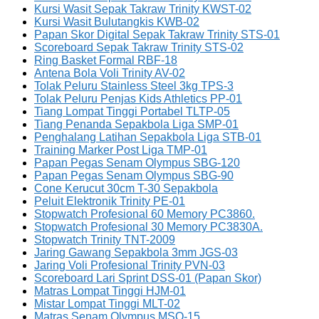
Kursi Wasit Sepak Takraw Trinity KWST-02
Kursi Wasit Bulutangkis KWB-02
Papan Skor Digital Sepak Takraw Trinity STS-01
Scoreboard Sepak Takraw Trinity STS-02
Ring Basket Formal RBF-18
Antena Bola Voli Trinity AV-02
Tolak Peluru Stainless Steel 3kg TPS-3
Tolak Peluru Penjas Kids Athletics PP-01
Tiang Lompat Tinggi Portabel TLTP-05
Tiang Penanda Sepakbola Liga SMP-01
Penghalang Latihan Sepakbola Liga STB-01
Training Marker Post Liga TMP-01
Papan Pegas Senam Olympus SBG-120
Papan Pegas Senam Olympus SBG-90
Cone Kerucut 30cm T-30 Sepakbola
Peluit Elektronik Trinity PE-01
Stopwatch Profesional 60 Memory PC3860.
Stopwatch Profesional 30 Memory PC3830A.
Stopwatch Trinity TNT-2009
Jaring Gawang Sepakbola 3mm JGS-03
Jaring Voli Profesional Trinity PVN-03
Scoreboard Lari Sprint DSS-01 (Papan Skor)
Matras Lompat Tinggi HJM-01
Mistar Lompat Tinggi MLT-02
Matras Senam Olympus MSO-15