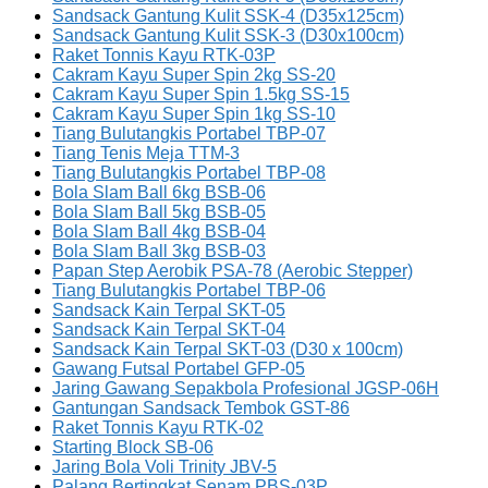
Sandsack Gantung Kulit SSK-4 (D35x125cm)
Sandsack Gantung Kulit SSK-3 (D30x100cm)
Raket Tonnis Kayu RTK-03P
Cakram Kayu Super Spin 2kg SS-20
Cakram Kayu Super Spin 1.5kg SS-15
Cakram Kayu Super Spin 1kg SS-10
Tiang Bulutangkis Portabel TBP-07
Tiang Tenis Meja TTM-3
Tiang Bulutangkis Portabel TBP-08
Bola Slam Ball 6kg BSB-06
Bola Slam Ball 5kg BSB-05
Bola Slam Ball 4kg BSB-04
Bola Slam Ball 3kg BSB-03
Papan Step Aerobik PSA-78 (Aerobic Stepper)
Tiang Bulutangkis Portabel TBP-06
Sandsack Kain Terpal SKT-05
Sandsack Kain Terpal SKT-04
Sandsack Kain Terpal SKT-03 (D30 x 100cm)
Gawang Futsal Portabel GFP-05
Jaring Gawang Sepakbola Profesional JGSP-06H
Gantungan Sandsack Tembok GST-86
Raket Tonnis Kayu RTK-02
Starting Block SB-06
Jaring Bola Voli Trinity JBV-5
Palang Bertingkat Senam PBS-03P