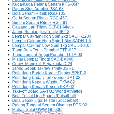
Kuda-Kuda Pelana Senam KPS-06P
Papan Step Aerobik PSA-68
Bola Senam Ritmik RGB-185
Gada Senam Ritmik RGC-45C
Simpai Senam Ritmik RGH-81
Gawang Lari Trinity GLT-01 Atletik
Jaring Bulutangkis Trinity JBT-3
Lempar Cakram High Spin 2kg SADH-1200
Lempar Cakram High Spin 1.5kg SADH-1.5
Lempar Cakram Low Spin 1kg SADL-1010
Tiang Bola Tenis Portabel TTP-02P
Tiang Lompat Tinggi Portabel TLTP-03
Mistar Lompat Tinggi SAC-BX040
Cones Mangkok Sepakbola D-24
Jaring Sepak Takraw Trinity JST-1
Pelindung Badan Karate Fighter BPKF-2
Pelindung Badan Taekwondo BPT-02
Pelindung Kepala Wushu PKW-02
Pelindung Kepala Kempo PKP-02
Take-off Board SA-TO1 World Athletics
Bola Futsal Liga Sparta (Futsalball)
Bola Sepak Liga Telstar (Soccerball)
Palang Tunggal Senam Olympus PTS-02
Matras Gulat UWW GL-60B