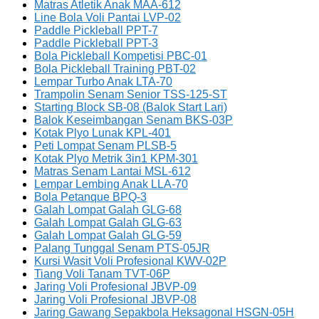
Matras Atletik Anak MAA-612
Line Bola Voli Pantai LVP-02
Paddle Pickleball PPT-7
Paddle Pickleball PPT-3
Bola Pickleball Kompetisi PBC-01
Bola Pickleball Training PBT-02
Lempar Turbo Anak LTA-70
Trampolin Senam Senior TSS-125-ST
Starting Block SB-08 (Balok Start Lari)
Balok Keseimbangan Senam BKS-03P
Kotak Plyo Lunak KPL-401
Peti Lompat Senam PLSB-5
Kotak Plyo Metrik 3in1 KPM-301
Matras Senam Lantai MSL-612
Lempar Lembing Anak LLA-70
Bola Petanque BPQ-3
Galah Lompat Galah GLG-68
Galah Lompat Galah GLG-63
Galah Lompat Galah GLG-59
Palang Tunggal Senam PTS-05JR
Kursi Wasit Voli Profesional KWV-02P
Tiang Voli Tanam TVT-06P
Jaring Voli Profesional JBVP-09
Jaring Voli Profesional JBVP-08
Jaring Gawang Sepakbola Heksagonal HSGN-05H