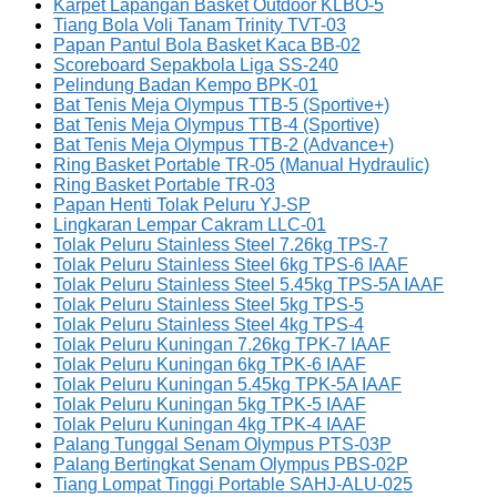
Karpet Lapangan Basket Outdoor KLBO-5
Tiang Bola Voli Tanam Trinity TVT-03
Papan Pantul Bola Basket Kaca BB-02
Scoreboard Sepakbola Liga SS-240
Pelindung Badan Kempo BPK-01
Bat Tenis Meja Olympus TTB-5 (Sportive+)
Bat Tenis Meja Olympus TTB-4 (Sportive)
Bat Tenis Meja Olympus TTB-2 (Advance+)
Ring Basket Portable TR-05 (Manual Hydraulic)
Ring Basket Portable TR-03
Papan Henti Tolak Peluru YJ-SP
Lingkaran Lempar Cakram LLC-01
Tolak Peluru Stainless Steel 7.26kg TPS-7
Tolak Peluru Stainless Steel 6kg TPS-6 IAAF
Tolak Peluru Stainless Steel 5.45kg TPS-5A IAAF
Tolak Peluru Stainless Steel 5kg TPS-5
Tolak Peluru Stainless Steel 4kg TPS-4
Tolak Peluru Kuningan 7.26kg TPK-7 IAAF
Tolak Peluru Kuningan 6kg TPK-6 IAAF
Tolak Peluru Kuningan 5.45kg TPK-5A IAAF
Tolak Peluru Kuningan 5kg TPK-5 IAAF
Tolak Peluru Kuningan 4kg TPK-4 IAAF
Palang Tunggal Senam Olympus PTS-03P
Palang Bertingkat Senam Olympus PBS-02P
Tiang Lompat Tinggi Portable SAHJ-ALU-025