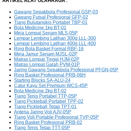
ARTIKEL ALAT OLAHRAGA :
Gawang Sepakbola Profesional GSP-03
Gawang Futsal Profesional GFP-02
Tiang Bulutangkis Portabel TBP-01
Bola Medicine 1kg BT-01
Meja Lompat Senam MLS-05P
Lempar Lembing Latihan 300g LLL-300
Lempar Lembing Latihan 400g LLL-400
Ring Bola Basket Formal RBF-16
Meja Jamur Senam MJSL-02P
Matras Lompat Tinggi HJM-02P
Matras Lompat Galah PVM-01P
Jaring Gawang Sepakbola Profesional PFGN-05P
Ring Basket Profesional PRB-06H
Starting Blocks SA-ALU-24
Catur Kayu Set Premium WCS-45P
Bola Medicine 2kg BT-02
Tiang Tenis Portabel TTP-05P
Tiang Pickleball Portabel TPP-02
Tiang Pickleball Tetap TPT-01
Antena Jaring Voli AJV-05P
Tiang Voli Portable Profesional TVP-05P
Ring Basket Profesional PRB-02
Tiang Tenis Tetap TTT-05P