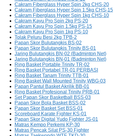
Cakram Fiberglass Hyper Spin 2kg CHS-20
Cakram Fiberglass Hyper Spin 1.5kg CHS-15
Cakram Fiberglass Hyper Spin 1kg CHS-10
Cakram Kayu Pro Spin 2kg PS-20
Cakram Kayu Pro Spin 1.5kg PS-15
Cakram Kayu Pro Spin 1kg PS-10
Tolak Peluru Besi 2kg TPB-2
Papan Skor Bulutangkis BS-02
Papan Skor Bulutangkis Trinity BS-01
Jaring Bulutangkis BN-02 (Badminton Net)
Jaring Bulutangkis BN-01 (Badminton Net)
Ring Basket Portable Trinity TR-02
Ring Basket Portabel TR-01 PERBASI
Ring Basket Tanam Trinity TTB-01
Ring Basket Wall Mounted Trinity WBG-03
Papan Pantul Basket Akrilik BB-01
Ring Basket Profesional Trinity PRB-01
Set Papan Skor Basketball BSS-03
Papan Skor Bola Basket BSS-02
Papan Skor Basket Set BSS-01
Scoreboard Karate Fighter KS-01
Papan Skor Digital Yudo Fighter JS-01
Matras Kempo Perkemi KP-30
Matras Pencak Silat PS-30 Fighter
Matras Taekwondo WTF TKD-30