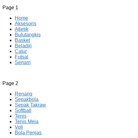
Page 1
Home
Aksesoris
Atletik
Bulutangkis
Basket
Beladiri
Catur
Futsal
Senam
CV JAYA BERSAMA Co Id
Menyediakan Semua Perlengkapan Olahraga Yang Lengkap, 
Page 2
Renang
Sepakbola
Sepak Takraw
Softball
Tenis
Tenis Meja
Voli
Bola Penjas