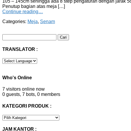
105 – 145cm sehingga ada 8 step pengaturan dengan jarak 5cm
Penutup bagian atas meja […]
Continue reading…
Categories:
Meja
,
Senam
Cari
untuk:
TRANSLATOR :
Who's Online
7 visitors online now
0 guests,
7 bots,
0 members
KATEGORI PRODUK :
KATEGORI
PRODUK
:
JAM KANTOR :