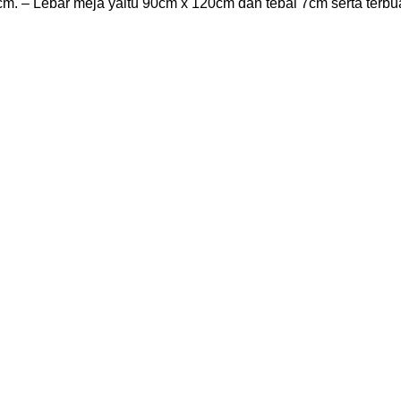
. – Lebar meja yaitu 90cm x 120cm dan tebal 7cm serta terbua