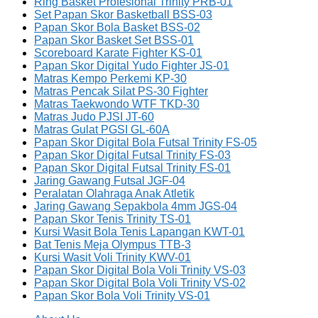
Ring Basket Profesional Trinity PRB-01
Set Papan Skor Basketball BSS-03
Papan Skor Bola Basket BSS-02
Papan Skor Basket Set BSS-01
Scoreboard Karate Fighter KS-01
Papan Skor Digital Yudo Fighter JS-01
Matras Kempo Perkemi KP-30
Matras Pencak Silat PS-30 Fighter
Matras Taekwondo WTF TKD-30
Matras Judo PJSI JT-60
Matras Gulat PGSI GL-60A
Papan Skor Digital Bola Futsal Trinity FS-05
Papan Skor Digital Futsal Trinity FS-03
Papan Skor Digital Futsal Trinity FS-01
Jaring Gawang Futsal JGF-04
Peralatan Olahraga Anak Atletik
Jaring Gawang Sepakbola 4mm JGS-04
Papan Skor Tenis Trinity TS-01
Kursi Wasit Bola Tenis Lapangan KWT-01
Bat Tenis Meja Olympus TTB-3
Kursi Wasit Voli Trinity KWV-01
Papan Skor Digital Bola Voli Trinity VS-03
Papan Skor Digital Bola Voli Trinity VS-02
Papan Skor Bola Voli Trinity VS-01