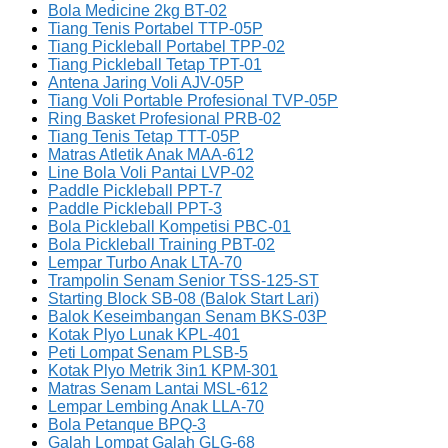
Bola Medicine 2kg BT-02
Tiang Tenis Portabel TTP-05P
Tiang Pickleball Portabel TPP-02
Tiang Pickleball Tetap TPT-01
Antena Jaring Voli AJV-05P
Tiang Voli Portable Profesional TVP-05P
Ring Basket Profesional PRB-02
Tiang Tenis Tetap TTT-05P
Matras Atletik Anak MAA-612
Line Bola Voli Pantai LVP-02
Paddle Pickleball PPT-7
Paddle Pickleball PPT-3
Bola Pickleball Kompetisi PBC-01
Bola Pickleball Training PBT-02
Lempar Turbo Anak LTA-70
Trampolin Senam Senior TSS-125-ST
Starting Block SB-08 (Balok Start Lari)
Balok Keseimbangan Senam BKS-03P
Kotak Plyo Lunak KPL-401
Peti Lompat Senam PLSB-5
Kotak Plyo Metrik 3in1 KPM-301
Matras Senam Lantai MSL-612
Lempar Lembing Anak LLA-70
Bola Petanque BPQ-3
Galah Lompat Galah GLG-68