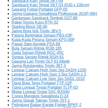
Sandsack Kain Terpal SKT-04
Sandsack Kain Terpal SKT-03 (D30 x 100cm)
Gawang Futsal Portabel GFP-05
Jaring Gawang Sepakbola Profesional JGSP-06H
Gantungan Sandsack Tembok GST-86
Raket Tonnis Kayu RTK-02
Starting Block SB-06
Jaring Bola Voli Trinity JBV-5
Palang Bertingkat Senam PBS-03P
Kuda-Kuda Pelana Senam KPS-06P
Papan Step Aerobik PSA-68
Bola Senam Ritmik RGB-185
Gada Senam Ritmik RGC-45C
Simpai Senam Ritmik RGH-81
Gawang Lari Trinity GLT-01 Atletik
Jaring Bulutangkis Trinity JBT-3
Lempar Cakram High Spin 2kg SADH-1200
Lempar Cakram High Spin 1.5kg SADH-1.5
Lempar Cakram Low Spin 1kg SADL-1010
Tiang Bola Tenis Portabel TTP-02P
Tiang Lompat Tinggi Portabel TLTP-03
Mistar Lompat Tinggi SAC-BX040
Cones Mangkok Sepakbola D-24
Jaring Sepak Takraw Trinity JST-1
Pelindung Badan Karate Fighter BPKF-2