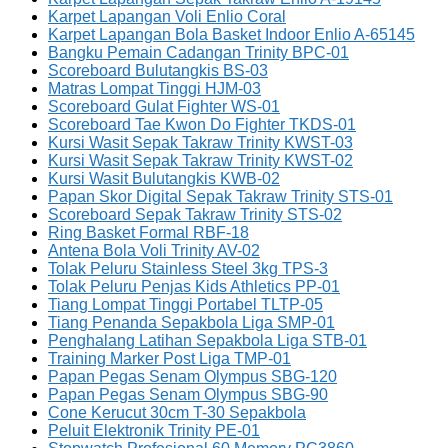
Karpet Lapangan Voli Enlio Coral
Karpet Lapangan Bola Basket Indoor Enlio A-65145
Bangku Pemain Cadangan Trinity BPC-01
Scoreboard Bulutangkis BS-03
Matras Lompat Tinggi HJM-03
Scoreboard Gulat Fighter WS-01
Scoreboard Tae Kwon Do Fighter TKDS-01
Kursi Wasit Sepak Takraw Trinity KWST-03
Kursi Wasit Sepak Takraw Trinity KWST-02
Kursi Wasit Bulutangkis KWB-02
Papan Skor Digital Sepak Takraw Trinity STS-01
Scoreboard Sepak Takraw Trinity STS-02
Ring Basket Formal RBF-18
Antena Bola Voli Trinity AV-02
Tolak Peluru Stainless Steel 3kg TPS-3
Tolak Peluru Penjas Kids Athletics PP-01
Tiang Lompat Tinggi Portabel TLTP-05
Tiang Penanda Sepakbola Liga SMP-01
Penghalang Latihan Sepakbola Liga STB-01
Training Marker Post Liga TMP-01
Papan Pegas Senam Olympus SBG-120
Papan Pegas Senam Olympus SBG-90
Cone Kerucut 30cm T-30 Sepakbola
Peluit Elektronik Trinity PE-01