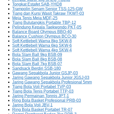
Tongkat Estafet SAB-YHD8
Trampolin Senam Senior TSS-125-GW
Tiang dan Kursi Wasit Takraw TKWT-03
Meja Tenis Meja MDF-25
Tiang Bulutangkis Portable TBP-12
Pelindung Kepala Taekwondo PKT-05
Balance Board Olympus BBO-40
Balance Cushion Olympus BCO-30
Soft Kettlebell Warna 8kg SKW-8
Soft Kettlebell Warna 6kg SKW-6
Soft Kettlebell Warna 4kg SKW-4
Bola Slam Ball 9kg BSB-09
Bola Slam Ball 8kg BSB-08
Bola Slam Ball 7kg BSB-07
Sandsack Berdiri SSB-180
Gawang Sepakbola Junior GSJP-03
Jaring Gawang Sepakbola Junior JGSJ-03
Jaring Gawang Sepakbola Profesional 5mm
Tiang Bola Voli Portabel TVP-03
Tiang Bola Tenis Portabel TTP-03
Jaring Permainan Tonnis JPT-1
Ring Bola Basket Profesional PRB-03
Jaring Bola Voli JBV-1
Ring Bola Basket Portabel TR-07