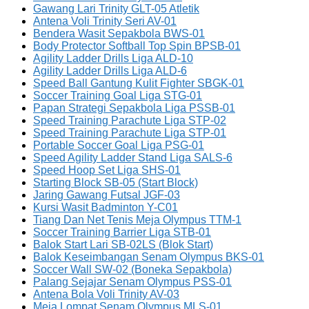
Gawang Lari Trinity GLT-05 Atletik
Antena Voli Trinity Seri AV-01
Bendera Wasit Sepakbola BWS-01
Body Protector Softball Top Spin BPSB-01
Agility Ladder Drills Liga ALD-10
Agility Ladder Drills Liga ALD-6
Speed Ball Gantung Kulit Fighter SBGK-01
Soccer Training Goal Liga STG-01
Papan Strategi Sepakbola Liga PSSB-01
Speed Training Parachute Liga STP-02
Speed Training Parachute Liga STP-01
Portable Soccer Goal Liga PSG-01
Speed Agility Ladder Stand Liga SALS-6
Speed Hoop Set Liga SHS-01
Starting Block SB-05 (Start Block)
Jaring Gawang Futsal JGF-03
Kursi Wasit Badminton Y-C01
Tiang Dan Net Tenis Meja Olympus TTM-1
Soccer Training Barrier Liga STB-01
Balok Start Lari SB-02LS (Blok Start)
Balok Keseimbangan Senam Olympus BKS-01
Soccer Wall SW-02 (Boneka Sepakbola)
Palang Sejajar Senam Olympus PSS-01
Antena Bola Voli Trinity AV-03
Meja Lompat Senam Olympus MLS-01