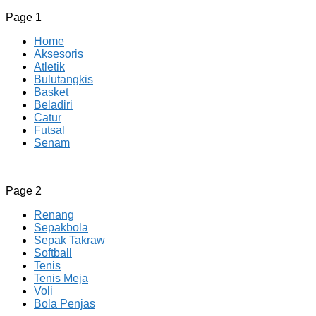
Page 1
Home
Aksesoris
Atletik
Bulutangkis
Basket
Beladiri
Catur
Futsal
Senam
CV JAYA BERSAMA Co Id
Menyediakan Semua Perlengkapan Olahraga Yang
Page 2
Lengkap, Berkualitas Dengan Harga Yang Murah
Renang
Sepakbola
Sepak Takraw
Softball
Tenis
Tenis Meja
Voli
Bola Penjas