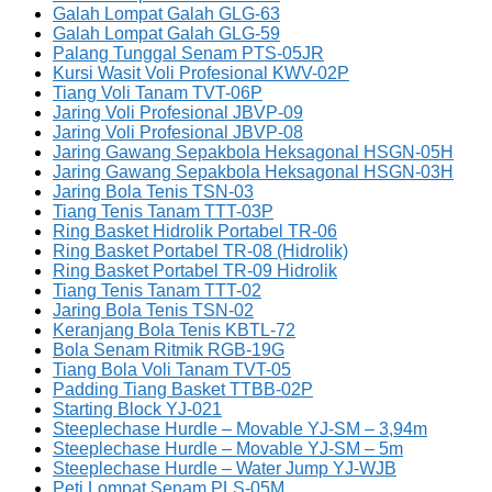
Galah Lompat Galah GLG-63
Galah Lompat Galah GLG-59
Palang Tunggal Senam PTS-05JR
Kursi Wasit Voli Profesional KWV-02P
Tiang Voli Tanam TVT-06P
Jaring Voli Profesional JBVP-09
Jaring Voli Profesional JBVP-08
Jaring Gawang Sepakbola Heksagonal HSGN-05H
Jaring Gawang Sepakbola Heksagonal HSGN-03H
Jaring Bola Tenis TSN-03
Tiang Tenis Tanam TTT-03P
Ring Basket Hidrolik Portabel TR-06
Ring Basket Portabel TR-08 (Hidrolik)
Ring Basket Portabel TR-09 Hidrolik
Tiang Tenis Tanam TTT-02
Jaring Bola Tenis TSN-02
Keranjang Bola Tenis KBTL-72
Bola Senam Ritmik RGB-19G
Tiang Bola Voli Tanam TVT-05
Padding Tiang Basket TTBB-02P
Starting Block YJ-021
Steeplechase Hurdle – Movable YJ-SM – 3,94m
Steeplechase Hurdle – Movable YJ-SM – 5m
Steeplechase Hurdle – Water Jump YJ-WJB
Peti Lompat Senam PLS-05M