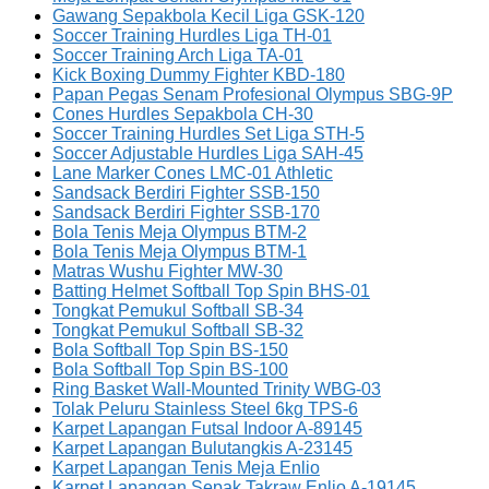
Gawang Sepakbola Kecil Liga GSK-120
Soccer Training Hurdles Liga TH-01
Soccer Training Arch Liga TA-01
Kick Boxing Dummy Fighter KBD-180
Papan Pegas Senam Profesional Olympus SBG-9P
Cones Hurdles Sepakbola CH-30
Soccer Training Hurdles Set Liga STH-5
Soccer Adjustable Hurdles Liga SAH-45
Lane Marker Cones LMC-01 Athletic
Sandsack Berdiri Fighter SSB-150
Sandsack Berdiri Fighter SSB-170
Bola Tenis Meja Olympus BTM-2
Bola Tenis Meja Olympus BTM-1
Matras Wushu Fighter MW-30
Batting Helmet Softball Top Spin BHS-01
Tongkat Pemukul Softball SB-34
Tongkat Pemukul Softball SB-32
Bola Softball Top Spin BS-150
Bola Softball Top Spin BS-100
Ring Basket Wall-Mounted Trinity WBG-03
Tolak Peluru Stainless Steel 6kg TPS-6
Karpet Lapangan Futsal Indoor A-89145
Karpet Lapangan Bulutangkis A-23145
Karpet Lapangan Tenis Meja Enlio
Karpet Lapangan Sepak Takraw Enlio A-19145