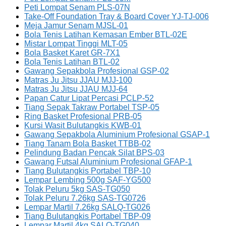
Peti Lompat Senam PLS-07N
Take-Off Foundation Tray & Board Cover YJ-TJ-006
Meja Jamur Senam MJSL-01
Bola Tenis Latihan Kemasan Ember BTL-02E
Mistar Lompat Tinggi MLT-05
Bola Basket Karet GR-7X1
Bola Tenis Latihan BTL-02
Gawang Sepakbola Profesional GSP-02
Matras Ju Jitsu JJAU MJJ-100
Matras Ju Jitsu JJAU MJJ-64
Papan Catur Lipat Percasi PCLP-52
Tiang Sepak Takraw Portabel TSP-05
Ring Basket Profesional PRB-05
Kursi Wasit Bulutangkis KWB-01
Gawang Sepakbola Aluminium Profesional GSAP-1
Tiang Tanam Bola Basket TTBB-02
Pelindung Badan Pencak Silat BPS-03
Gawang Futsal Aluminium Profesional GFAP-1
Tiang Bulutangkis Portabel TBP-10
Lempar Lembing 500g SAF-YG500
Tolak Peluru 5kg SAS-TG050
Tolak Peluru 7.26kg SAS-TG0726
Lempar Martil 7.26kg SALQ-TG026
Tiang Bulutangkis Portabel TBP-09
Lempar Martil 4kg SALQ-TG040