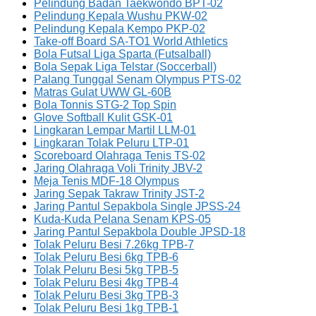
Pelindung Badan Taekwondo BPT-02
Pelindung Kepala Wushu PKW-02
Pelindung Kepala Kempo PKP-02
Take-off Board SA-TO1 World Athletics
Bola Futsal Liga Sparta (Futsalball)
Bola Sepak Liga Telstar (Soccerball)
Palang Tunggal Senam Olympus PTS-02
Matras Gulat UWW GL-60B
Bola Tonnis STG-2 Top Spin
Glove Softball Kulit GSK-01
Lingkaran Lempar Martil LLM-01
Lingkaran Tolak Peluru LTP-01
Scoreboard Olahraga Tenis TS-02
Jaring Olahraga Voli Trinity JBV-2
Meja Tenis MDF-18 Olympus
Jaring Sepak Takraw Trinity JST-2
Jaring Pantul Sepakbola Single JPSS-24
Kuda-Kuda Pelana Senam KPS-05
Jaring Pantul Sepakbola Double JPSD-18
Tolak Peluru Besi 7.26kg TPB-7
Tolak Peluru Besi 6kg TPB-6
Tolak Peluru Besi 5kg TPB-5
Tolak Peluru Besi 4kg TPB-4
Tolak Peluru Besi 3kg TPB-3
Tolak Peluru Besi 1kg TPB-1