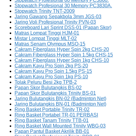
Stopwatch Profesional 60 Memory PC3860.
Stopwatch Profesional 30 Memory PC3830A.
Stopwatch Trinity TNT-2009
Jaring Gawang Sepakbola 3mm JGS-03
Jaring Voli Profesional Trinity PVN-03
Scoreboard Lari Sprint DSS-01 (Papan Skor)
Matras Lompat Tinggi HJM-01
Mistar Lompat Tinggi MLT-02
Matras Senam Olympus MSO-15
Cakram Fiberglass Hyper Spin 2kg CHS-20
Cakram Fiberglass Hyper Spin 1.5kg CHS-15
Cakram Fiberglass Hyper Spin 1kg CHS-10
Cakram Kayu Pro Spin 2kg PS-20
Cakram Kayu Pro Spin 1.5kg PS-15
Cakram Kayu Pro Spin 1kg PS-10
Tolak Peluru Besi 2kg TPB-2
Papan Skor Bulutangkis BS-02
Papan Skor Bulutangkis Trinity BS-01
Jaring Bulutangkis BN-02 (Badminton Net)
Jaring Bulutangkis BN-01 (Badminton Net)
Ring Basket Portable Trinity TR-02
Ring Basket Portabel TR-01 PERBASI
Ring Basket Tanam Trinity TTB-01
Ring Basket Wall Mounted Trinity WBG-03
Papan Pantul Basket Akrilik BB-01