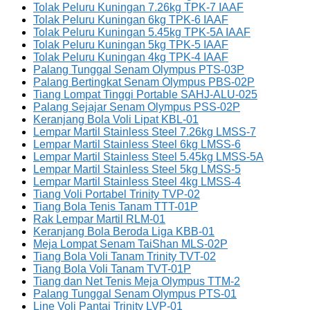
Tolak Peluru Kuningan 7.26kg TPK-7 IAAF
Tolak Peluru Kuningan 6kg TPK-6 IAAF
Tolak Peluru Kuningan 5.45kg TPK-5A IAAF
Tolak Peluru Kuningan 5kg TPK-5 IAAF
Tolak Peluru Kuningan 4kg TPK-4 IAAF
Palang Tunggal Senam Olympus PTS-03P
Palang Bertingkat Senam Olympus PBS-02P
Tiang Lompat Tinggi Portable SAHJ-ALU-025
Palang Sejajar Senam Olympus PSS-02P
Keranjang Bola Voli Lipat KBL-01
Lempar Martil Stainless Steel 7.26kg LMSS-7
Lempar Martil Stainless Steel 6kg LMSS-6
Lempar Martil Stainless Steel 5.45kg LMSS-5A
Lempar Martil Stainless Steel 5kg LMSS-5
Lempar Martil Stainless Steel 4kg LMSS-4
Tiang Voli Portabel Trinity TVP-02
Tiang Bola Tenis Tanam TTT-01P
Rak Lempar Martil RLM-01
Keranjang Bola Beroda Liga KBB-01
Meja Lompat Senam TaiShan MLS-02P
Tiang Bola Voli Tanam Trinity TVT-02
Tiang Bola Voli Tanam TVT-01P
Tiang dan Net Tenis Meja Olympus TTM-2
Palang Tunggal Senam Olympus PTS-01
Line Voli Pantai Trinity LVP-01