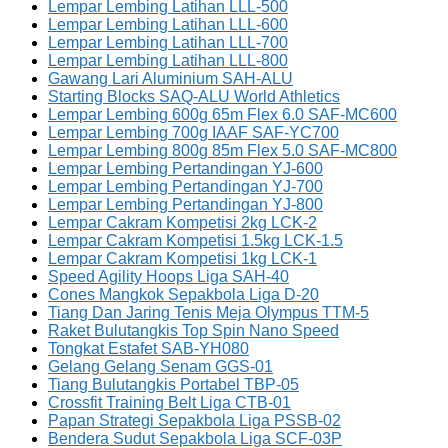
Lempar Lembing Latihan LLL-500
Lempar Lembing Latihan LLL-600
Lempar Lembing Latihan LLL-700
Lempar Lembing Latihan LLL-800
Gawang Lari Aluminium SAH-ALU
Starting Blocks SAQ-ALU World Athletics
Lempar Lembing 600g 65m Flex 6.0 SAF-MC600
Lempar Lembing 700g IAAF SAF-YC700
Lempar Lembing 800g 85m Flex 5.0 SAF-MC800
Lempar Lembing Pertandingan YJ-600
Lempar Lembing Pertandingan YJ-700
Lempar Lembing Pertandingan YJ-800
Lempar Cakram Kompetisi 2kg LCK-2
Lempar Cakram Kompetisi 1.5kg LCK-1.5
Lempar Cakram Kompetisi 1kg LCK-1
Speed Agility Hoops Liga SAH-40
Cones Mangkok Sepakbola Liga D-20
Tiang Dan Jaring Tenis Meja Olympus TTM-5
Raket Bulutangkis Top Spin Nano Speed
Tongkat Estafet SAB-YH080
Gelang Gelang Senam GGS-01
Tiang Bulutangkis Portabel TBP-05
Crossfit Training Belt Liga CTB-01
Papan Strategi Sepakbola Liga PSSB-02
Bendera Sudut Sepakbola Liga SCF-03P