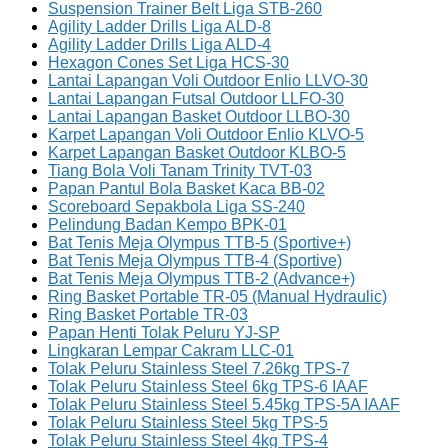
Suspension Trainer Belt Liga STB-260
Agility Ladder Drills Liga ALD-8
Agility Ladder Drills Liga ALD-4
Hexagon Cones Set Liga HCS-30
Lantai Lapangan Voli Outdoor Enlio LLVO-30
Lantai Lapangan Futsal Outdoor LLFO-30
Lantai Lapangan Basket Outdoor LLBO-30
Karpet Lapangan Voli Outdoor Enlio KLVO-5
Karpet Lapangan Basket Outdoor KLBO-5
Tiang Bola Voli Tanam Trinity TVT-03
Papan Pantul Bola Basket Kaca BB-02
Scoreboard Sepakbola Liga SS-240
Pelindung Badan Kempo BPK-01
Bat Tenis Meja Olympus TTB-5 (Sportive+)
Bat Tenis Meja Olympus TTB-4 (Sportive)
Bat Tenis Meja Olympus TTB-2 (Advance+)
Ring Basket Portable TR-05 (Manual Hydraulic)
Ring Basket Portable TR-03
Papan Henti Tolak Peluru YJ-SP
Lingkaran Lempar Cakram LLC-01
Tolak Peluru Stainless Steel 7.26kg TPS-7
Tolak Peluru Stainless Steel 6kg TPS-6 IAAF
Tolak Peluru Stainless Steel 5.45kg TPS-5A IAAF
Tolak Peluru Stainless Steel 5kg TPS-5
Tolak Peluru Stainless Steel 4kg TPS-4