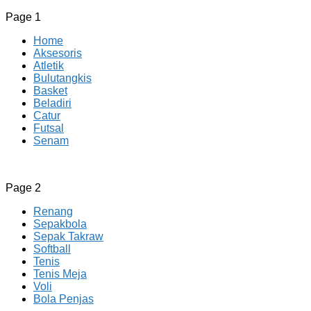
Page 1
Home
Aksesoris
Atletik
Bulutangkis
Basket
Beladiri
Catur
Futsal
Senam
CV JAYA BERSAMA Co Id
Menyediakan Semua Perlengkapan Olahraga Yang
Page 2
Lengkap, Berkualitas Dengan Harga Yang Murah
Renang
Sepakbola
Sepak Takraw
Softball
Tenis
Tenis Meja
Voli
Bola Penjas