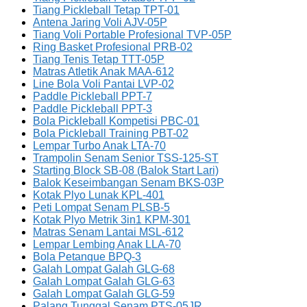
Tiang Pickleball Tetap TPT-01
Antena Jaring Voli AJV-05P
Tiang Voli Portable Profesional TVP-05P
Ring Basket Profesional PRB-02
Tiang Tenis Tetap TTT-05P
Matras Atletik Anak MAA-612
Line Bola Voli Pantai LVP-02
Paddle Pickleball PPT-7
Paddle Pickleball PPT-3
Bola Pickleball Kompetisi PBC-01
Bola Pickleball Training PBT-02
Lempar Turbo Anak LTA-70
Trampolin Senam Senior TSS-125-ST
Starting Block SB-08 (Balok Start Lari)
Balok Keseimbangan Senam BKS-03P
Kotak Plyo Lunak KPL-401
Peti Lompat Senam PLSB-5
Kotak Plyo Metrik 3in1 KPM-301
Matras Senam Lantai MSL-612
Lempar Lembing Anak LLA-70
Bola Petanque BPQ-3
Galah Lompat Galah GLG-68
Galah Lompat Galah GLG-63
Galah Lompat Galah GLG-59
Palang Tunggal Senam PTS-05JR