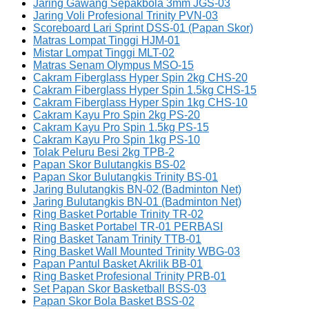
Jaring Gawang Sepakbola 3mm JGS-03
Jaring Voli Profesional Trinity PVN-03
Scoreboard Lari Sprint DSS-01 (Papan Skor)
Matras Lompat Tinggi HJM-01
Mistar Lompat Tinggi MLT-02
Matras Senam Olympus MSO-15
Cakram Fiberglass Hyper Spin 2kg CHS-20
Cakram Fiberglass Hyper Spin 1.5kg CHS-15
Cakram Fiberglass Hyper Spin 1kg CHS-10
Cakram Kayu Pro Spin 2kg PS-20
Cakram Kayu Pro Spin 1.5kg PS-15
Cakram Kayu Pro Spin 1kg PS-10
Tolak Peluru Besi 2kg TPB-2
Papan Skor Bulutangkis BS-02
Papan Skor Bulutangkis Trinity BS-01
Jaring Bulutangkis BN-02 (Badminton Net)
Jaring Bulutangkis BN-01 (Badminton Net)
Ring Basket Portable Trinity TR-02
Ring Basket Portabel TR-01 PERBASI
Ring Basket Tanam Trinity TTB-01
Ring Basket Wall Mounted Trinity WBG-03
Papan Pantul Basket Akrilik BB-01
Ring Basket Profesional Trinity PRB-01
Set Papan Skor Basketball BSS-03
Papan Skor Bola Basket BSS-02