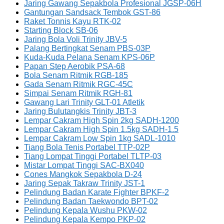
Jaring Gawang Sepakbola Profesional JGSP-06H
Gantungan Sandsack Tembok GST-86
Raket Tonnis Kayu RTK-02
Starting Block SB-06
Jaring Bola Voli Trinity JBV-5
Palang Bertingkat Senam PBS-03P
Kuda-Kuda Pelana Senam KPS-06P
Papan Step Aerobik PSA-68
Bola Senam Ritmik RGB-185
Gada Senam Ritmik RGC-45C
Simpai Senam Ritmik RGH-81
Gawang Lari Trinity GLT-01 Atletik
Jaring Bulutangkis Trinity JBT-3
Lempar Cakram High Spin 2kg SADH-1200
Lempar Cakram High Spin 1.5kg SADH-1.5
Lempar Cakram Low Spin 1kg SADL-1010
Tiang Bola Tenis Portabel TTP-02P
Tiang Lompat Tinggi Portabel TLTP-03
Mistar Lompat Tinggi SAC-BX040
Cones Mangkok Sepakbola D-24
Jaring Sepak Takraw Trinity JST-1
Pelindung Badan Karate Fighter BPKF-2
Pelindung Badan Taekwondo BPT-02
Pelindung Kepala Wushu PKW-02
Pelindung Kepala Kempo PKP-02