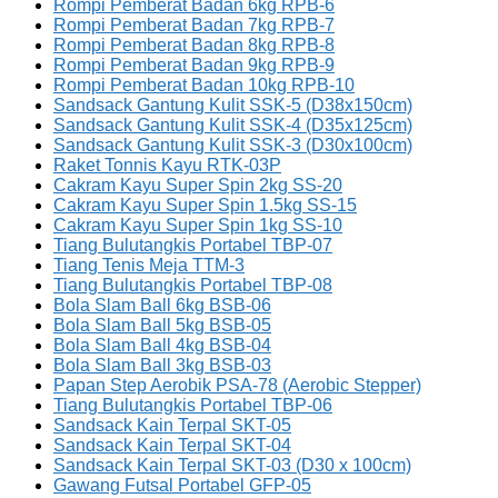
Rompi Pemberat Badan 6kg RPB-6
Rompi Pemberat Badan 7kg RPB-7
Rompi Pemberat Badan 8kg RPB-8
Rompi Pemberat Badan 9kg RPB-9
Rompi Pemberat Badan 10kg RPB-10
Sandsack Gantung Kulit SSK-5 (D38x150cm)
Sandsack Gantung Kulit SSK-4 (D35x125cm)
Sandsack Gantung Kulit SSK-3 (D30x100cm)
Raket Tonnis Kayu RTK-03P
Cakram Kayu Super Spin 2kg SS-20
Cakram Kayu Super Spin 1.5kg SS-15
Cakram Kayu Super Spin 1kg SS-10
Tiang Bulutangkis Portabel TBP-07
Tiang Tenis Meja TTM-3
Tiang Bulutangkis Portabel TBP-08
Bola Slam Ball 6kg BSB-06
Bola Slam Ball 5kg BSB-05
Bola Slam Ball 4kg BSB-04
Bola Slam Ball 3kg BSB-03
Papan Step Aerobik PSA-78 (Aerobic Stepper)
Tiang Bulutangkis Portabel TBP-06
Sandsack Kain Terpal SKT-05
Sandsack Kain Terpal SKT-04
Sandsack Kain Terpal SKT-03 (D30 x 100cm)
Gawang Futsal Portabel GFP-05