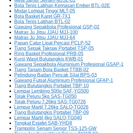
Meja Jamur Senam MJSL-01
Bola Tenis Latihan Kemasan Ember BTL-02E
Mistar Lompat Tinggi MLT-05
Bola Basket Karet GR-7X1
Bola Tenis Latihan BTL-02
Gawang Sepakbola Profesional GSP-02
Matras Ju Jitsu JJAU MJJ-100
Matras Ju Jitsu JJAU MJJ-64
Papan Catur Lipat Percasi PCLP-52
Tiang Sepak Takraw Portabel TSP-05
Ring Basket Profesional PRB-05
Kursi Wasit Bulutangkis KWB-01
Gawang Sepakbola Aluminium Profesional GSAP-1
Tiang Tanam Bola Basket TTBB-02
Pelindung Badan Pencak Silat BPS-03
Gawang Futsal Aluminium Profesional GFAP-1
Tiang Bulutangkis Portabel TBP-10
Lempar Lembing 500g SAF-YG500
Tolak Peluru 5kg SAS-TG050
Tolak Peluru 7.26kg SAS-TG0726
Lempar Martil 7.26kg SALQ-TG026
Tiang Bulutangkis Portabel TBP-09
Lempar Martil 4kg SALQ-TG040
Tongkat Estafet SAB-YHD8
Trampolin Senam Senior TSS-125-GW