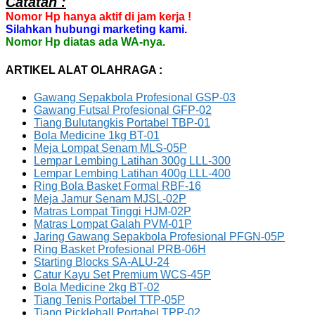
Catatan :
Nomor Hp hanya aktif di jam kerja !
Silahkan hubungi marketing kami.
Nomor Hp diatas ada WA-nya.
ARTIKEL ALAT OLAHRAGA :
Gawang Sepakbola Profesional GSP-03
Gawang Futsal Profesional GFP-02
Tiang Bulutangkis Portabel TBP-01
Bola Medicine 1kg BT-01
Meja Lompat Senam MLS-05P
Lempar Lembing Latihan 300g LLL-300
Lempar Lembing Latihan 400g LLL-400
Ring Bola Basket Formal RBF-16
Meja Jamur Senam MJSL-02P
Matras Lompat Tinggi HJM-02P
Matras Lompat Galah PVM-01P
Jaring Gawang Sepakbola Profesional PFGN-05P
Ring Basket Profesional PRB-06H
Starting Blocks SA-ALU-24
Catur Kayu Set Premium WCS-45P
Bola Medicine 2kg BT-02
Tiang Tenis Portabel TTP-05P
Tiang Pickleball Portabel TPP-02