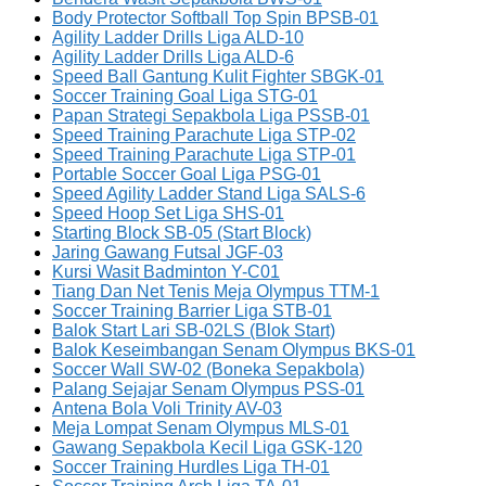
Body Protector Softball Top Spin BPSB-01
Agility Ladder Drills Liga ALD-10
Agility Ladder Drills Liga ALD-6
Speed Ball Gantung Kulit Fighter SBGK-01
Soccer Training Goal Liga STG-01
Papan Strategi Sepakbola Liga PSSB-01
Speed Training Parachute Liga STP-02
Speed Training Parachute Liga STP-01
Portable Soccer Goal Liga PSG-01
Speed Agility Ladder Stand Liga SALS-6
Speed Hoop Set Liga SHS-01
Starting Block SB-05 (Start Block)
Jaring Gawang Futsal JGF-03
Kursi Wasit Badminton Y-C01
Tiang Dan Net Tenis Meja Olympus TTM-1
Soccer Training Barrier Liga STB-01
Balok Start Lari SB-02LS (Blok Start)
Balok Keseimbangan Senam Olympus BKS-01
Soccer Wall SW-02 (Boneka Sepakbola)
Palang Sejajar Senam Olympus PSS-01
Antena Bola Voli Trinity AV-03
Meja Lompat Senam Olympus MLS-01
Gawang Sepakbola Kecil Liga GSK-120
Soccer Training Hurdles Liga TH-01