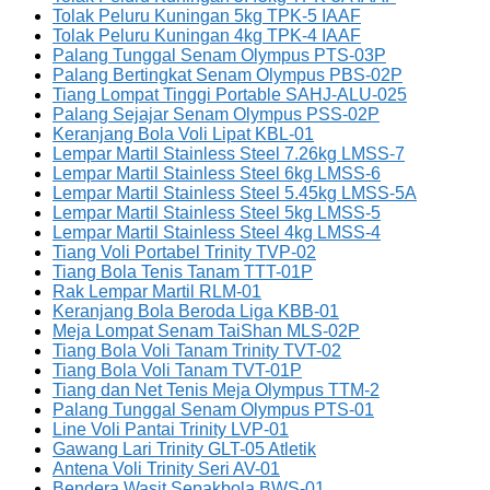
Tolak Peluru Kuningan 5kg TPK-5 IAAF
Tolak Peluru Kuningan 4kg TPK-4 IAAF
Palang Tunggal Senam Olympus PTS-03P
Palang Bertingkat Senam Olympus PBS-02P
Tiang Lompat Tinggi Portable SAHJ-ALU-025
Palang Sejajar Senam Olympus PSS-02P
Keranjang Bola Voli Lipat KBL-01
Lempar Martil Stainless Steel 7.26kg LMSS-7
Lempar Martil Stainless Steel 6kg LMSS-6
Lempar Martil Stainless Steel 5.45kg LMSS-5A
Lempar Martil Stainless Steel 5kg LMSS-5
Lempar Martil Stainless Steel 4kg LMSS-4
Tiang Voli Portabel Trinity TVP-02
Tiang Bola Tenis Tanam TTT-01P
Rak Lempar Martil RLM-01
Keranjang Bola Beroda Liga KBB-01
Meja Lompat Senam TaiShan MLS-02P
Tiang Bola Voli Tanam Trinity TVT-02
Tiang Bola Voli Tanam TVT-01P
Tiang dan Net Tenis Meja Olympus TTM-2
Palang Tunggal Senam Olympus PTS-01
Line Voli Pantai Trinity LVP-01
Gawang Lari Trinity GLT-05 Atletik
Antena Voli Trinity Seri AV-01
Bendera Wasit Sepakbola BWS-01