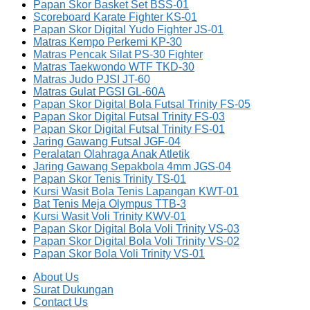
Papan Skor Basket Set BSS-01
Scoreboard Karate Fighter KS-01
Papan Skor Digital Yudo Fighter JS-01
Matras Kempo Perkemi KP-30
Matras Pencak Silat PS-30 Fighter
Matras Taekwondo WTF TKD-30
Matras Judo PJSI JT-60
Matras Gulat PGSI GL-60A
Papan Skor Digital Bola Futsal Trinity FS-05
Papan Skor Digital Futsal Trinity FS-03
Papan Skor Digital Futsal Trinity FS-01
Jaring Gawang Futsal JGF-04
Peralatan Olahraga Anak Atletik
Jaring Gawang Sepakbola 4mm JGS-04
Papan Skor Tenis Trinity TS-01
Kursi Wasit Bola Tenis Lapangan KWT-01
Bat Tenis Meja Olympus TTB-3
Kursi Wasit Voli Trinity KWV-01
Papan Skor Digital Bola Voli Trinity VS-03
Papan Skor Digital Bola Voli Trinity VS-02
Papan Skor Bola Voli Trinity VS-01
About Us
Surat Dukungan
Contact Us