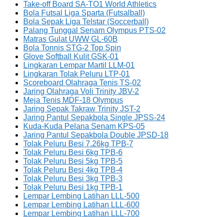
Take-off Board SA-TO1 World Athletics
Bola Futsal Liga Sparta (Futsalball)
Bola Sepak Liga Telstar (Soccerball)
Palang Tunggal Senam Olympus PTS-02
Matras Gulat UWW GL-60B
Bola Tonnis STG-2 Top Spin
Glove Softball Kulit GSK-01
Lingkaran Lempar Martil LLM-01
Lingkaran Tolak Peluru LTP-01
Scoreboard Olahraga Tenis TS-02
Jaring Olahraga Voli Trinity JBV-2
Meja Tenis MDF-18 Olympus
Jaring Sepak Takraw Trinity JST-2
Jaring Pantul Sepakbola Single JPSS-24
Kuda-Kuda Pelana Senam KPS-05
Jaring Pantul Sepakbola Double JPSD-18
Tolak Peluru Besi 7.26kg TPB-7
Tolak Peluru Besi 6kg TPB-6
Tolak Peluru Besi 5kg TPB-5
Tolak Peluru Besi 4kg TPB-4
Tolak Peluru Besi 3kg TPB-3
Tolak Peluru Besi 1kg TPB-1
Lempar Lembing Latihan LLL-500
Lempar Lembing Latihan LLL-600
Lempar Lembing Latihan LLL-700