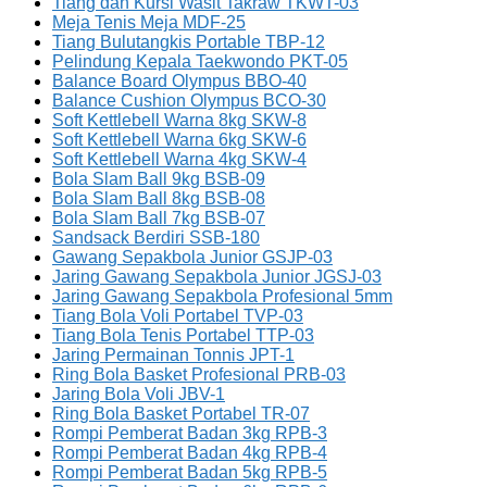
Tiang dan Kursi Wasit Takraw TKWT-03
Meja Tenis Meja MDF-25
Tiang Bulutangkis Portable TBP-12
Pelindung Kepala Taekwondo PKT-05
Balance Board Olympus BBO-40
Balance Cushion Olympus BCO-30
Soft Kettlebell Warna 8kg SKW-8
Soft Kettlebell Warna 6kg SKW-6
Soft Kettlebell Warna 4kg SKW-4
Bola Slam Ball 9kg BSB-09
Bola Slam Ball 8kg BSB-08
Bola Slam Ball 7kg BSB-07
Sandsack Berdiri SSB-180
Gawang Sepakbola Junior GSJP-03
Jaring Gawang Sepakbola Junior JGSJ-03
Jaring Gawang Sepakbola Profesional 5mm
Tiang Bola Voli Portabel TVP-03
Tiang Bola Tenis Portabel TTP-03
Jaring Permainan Tonnis JPT-1
Ring Bola Basket Profesional PRB-03
Jaring Bola Voli JBV-1
Ring Bola Basket Portabel TR-07
Rompi Pemberat Badan 3kg RPB-3
Rompi Pemberat Badan 4kg RPB-4
Rompi Pemberat Badan 5kg RPB-5