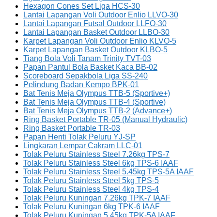
Hexagon Cones Set Liga HCS-30
Lantai Lapangan Voli Outdoor Enlio LLVO-30
Lantai Lapangan Futsal Outdoor LLFO-30
Lantai Lapangan Basket Outdoor LLBO-30
Karpet Lapangan Voli Outdoor Enlio KLVO-5
Karpet Lapangan Basket Outdoor KLBO-5
Tiang Bola Voli Tanam Trinity TVT-03
Papan Pantul Bola Basket Kaca BB-02
Scoreboard Sepakbola Liga SS-240
Pelindung Badan Kempo BPK-01
Bat Tenis Meja Olympus TTB-5 (Sportive+)
Bat Tenis Meja Olympus TTB-4 (Sportive)
Bat Tenis Meja Olympus TTB-2 (Advance+)
Ring Basket Portable TR-05 (Manual Hydraulic)
Ring Basket Portable TR-03
Papan Henti Tolak Peluru YJ-SP
Lingkaran Lempar Cakram LLC-01
Tolak Peluru Stainless Steel 7.26kg TPS-7
Tolak Peluru Stainless Steel 6kg TPS-6 IAAF
Tolak Peluru Stainless Steel 5.45kg TPS-5A IAAF
Tolak Peluru Stainless Steel 5kg TPS-5
Tolak Peluru Stainless Steel 4kg TPS-4
Tolak Peluru Kuningan 7.26kg TPK-7 IAAF
Tolak Peluru Kuningan 6kg TPK-6 IAAF
Tolak Peluru Kuningan 5.45kg TPK-5A IAAF