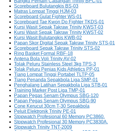
Bangku Pemain Cadangan Trinity BPC-01
Scoreboard Bulutangkis BS-03
Matras Lompat Tinggi HJM-03
Scoreboard Gulat Fighter WS-01
Scoreboard Tae Kwon Do Fighter TKDS-01
Kursi Wasit Sepak Takraw Trinity KWST-03
Kursi Wasit Sepak Takraw Trinity KWST-02
Kursi Wasit Bulutangkis KWB-02
Papan Skor Digital Sepak Takraw Trinity STS-01
Scoreboard Sepak Takraw Trinity STS-02
Ring Basket Formal RBF-18
Antena Bola Voli Trinity AV-02
Tolak Peluru Stainless Steel 3kg TPS-3
Tolak Peluru Penjas Kids Athletics PP-01
Tiang Lompat Tinggi Portabel TLTP-05
Tiang Penanda Sepakbola Liga SMP-01
Penghalang Latihan Sepakbola Liga STB-01
Training Marker Post Liga TMP-01
Papan Pegas Senam Olympus SBG-120
Papan Pegas Senam Olympus SBG-90
Cone Kerucut 30cm T-30 Sepakbola
Peluit Elektronik Trinity PE-01
Stopwatch Profesional 60 Memory PC3860.
Stopwatch Profesional 30 Memory PC3830A.
Stopwatch Trinity TNT-2009