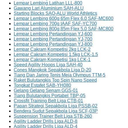
Lempar Lembing Latihan LLL-800
Gawang Lari Aluminium SAH-ALU
Starting Blocks SAQ-ALU World Athletics
Lempar Lembing 600g 65m Flex 6.0 SAF-MC600
Lempar Lembing 700g IAAF SAF-YC700
Lempar Lembing 800g 85m Flex 5.0 SAF-MC800
Lempar Lembing Pertandingan YJ-600
Lempar Lembing Pertandingan YJ-700
Lempar Lembing Pertandingan YJ-800
Lempar Cakram Kompetisi 2kg LCK-2
Lempar Cakram Kompetisi 1.5kg LCK-1.5
Lempar Cakram Kompetisi 1kg LCK-1
Speed Agility Hoops Liga SAH-40
Cones Mangkok Sepakbola Liga D-20
Tiang Dan Jaring Tenis Meja Olympus TTM-5
Raket Bulutangkis Top Spin Nano Speed
Tongkat Estafet SAB-YH080
Gelang Gelang Senam GGS-01
Tiang Bulutangkis Portabel TBP-05
Crossfit Training Belt Liga CTB-01
Papan Strategi Sepakbola Liga PSSB-02
Bendera Sudut Sepakbola Liga SCF-03P
Suspension Trainer Belt Liga STB-260
Agility Ladder Drills Liga ALD-8
Agility Ladder Drills Liga ALD-4