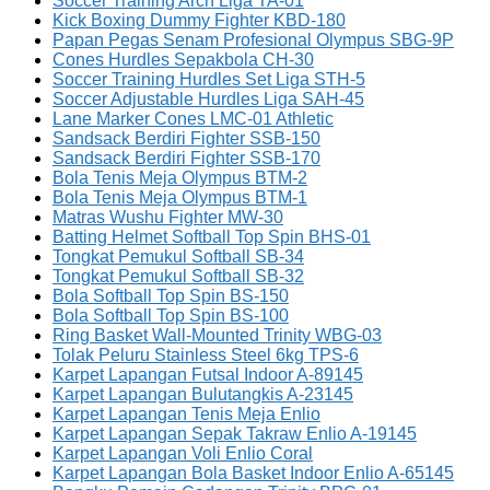
Soccer Training Arch Liga TA-01
Kick Boxing Dummy Fighter KBD-180
Papan Pegas Senam Profesional Olympus SBG-9P
Cones Hurdles Sepakbola CH-30
Soccer Training Hurdles Set Liga STH-5
Soccer Adjustable Hurdles Liga SAH-45
Lane Marker Cones LMC-01 Athletic
Sandsack Berdiri Fighter SSB-150
Sandsack Berdiri Fighter SSB-170
Bola Tenis Meja Olympus BTM-2
Bola Tenis Meja Olympus BTM-1
Matras Wushu Fighter MW-30
Batting Helmet Softball Top Spin BHS-01
Tongkat Pemukul Softball SB-34
Tongkat Pemukul Softball SB-32
Bola Softball Top Spin BS-150
Bola Softball Top Spin BS-100
Ring Basket Wall-Mounted Trinity WBG-03
Tolak Peluru Stainless Steel 6kg TPS-6
Karpet Lapangan Futsal Indoor A-89145
Karpet Lapangan Bulutangkis A-23145
Karpet Lapangan Tenis Meja Enlio
Karpet Lapangan Sepak Takraw Enlio A-19145
Karpet Lapangan Voli Enlio Coral
Karpet Lapangan Bola Basket Indoor Enlio A-65145