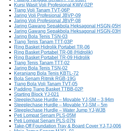
Kursi Wasit Voli Profesional KWV-02P
Tiang Voli Tanam TVT-06P
Jaring Voli Profesional JBVP-09
Jaring Voli Profesional JBVP-08
Jaring Gawang Sepakbola Heksagonal HSGN-05H
Jaring Gawang Sepakbola Heksagonal HSGN-03H
Jaring Bola Tenis TSN-03
Tiang Tenis Tanam TTT-03P
Ring Basket Hidrolik Portabel TR-06
Ring Basket Portabel TR-08 (Hidrolik)
Ring Basket Portabel TR-09 Hidrolik
Tiang Tenis Tanam TTT-02
Jaring Bola Tenis TSN-02
Keranjang Bola Tenis KBTL-72
Bola Senam Ritmik RGB-19G
Tiang Bola Voli Tanam TVT-05
Padding Tiang Basket TTBB-02P
Starting Block YJ-021
Steeplechase Hurdle – Movable YJ-SM – 3,94m
Steeplechase Hurdle – Movable YJ-SM – 5m
Steeplechase Hurdle – Water Jump YJ-WJB
Peti Lompat Senam PLS-05M
Peti Lompat Senam PLS-07N
Take-Off Foundation Tray & Board Cover YJ-TJ-006