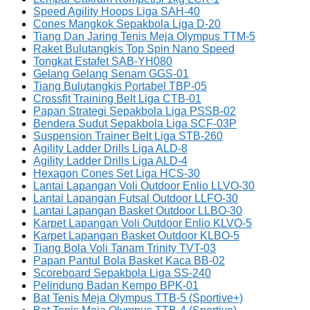
Speed Agility Hoops Liga SAH-40
Cones Mangkok Sepakbola Liga D-20
Tiang Dan Jaring Tenis Meja Olympus TTM-5
Raket Bulutangkis Top Spin Nano Speed
Tongkat Estafet SAB-YH080
Gelang Gelang Senam GGS-01
Tiang Bulutangkis Portabel TBP-05
Crossfit Training Belt Liga CTB-01
Papan Strategi Sepakbola Liga PSSB-02
Bendera Sudut Sepakbola Liga SCF-03P
Suspension Trainer Belt Liga STB-260
Agility Ladder Drills Liga ALD-8
Agility Ladder Drills Liga ALD-4
Hexagon Cones Set Liga HCS-30
Lantai Lapangan Voli Outdoor Enlio LLVO-30
Lantai Lapangan Futsal Outdoor LLFO-30
Lantai Lapangan Basket Outdoor LLBO-30
Karpet Lapangan Voli Outdoor Enlio KLVO-5
Karpet Lapangan Basket Outdoor KLBO-5
Tiang Bola Voli Tanam Trinity TVT-03
Papan Pantul Bola Basket Kaca BB-02
Scoreboard Sepakbola Liga SS-240
Pelindung Badan Kempo BPK-01
Bat Tenis Meja Olympus TTB-5 (Sportive+)