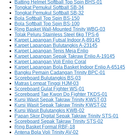
Batting Helmet Softball Top Spin BHS-01
Tongkat Pemukul Softball SB-34
Tongkat Pemukul Softball SB-32
Bola Softball Top Spin BS-150
Bola Softball Top Spin BS-100
Ring Basket Wall-Mounted Trinity WBG-03
Tolak Peluru Stainless Steel 6kg TPS-6
Karpet Lapangan Futsal Indoor A-89145
Karpet Lapangan Bulutangkis A-23145
Karpet Lapangan Tenis Meja Enlio
Karpet Lapangan Sepak Takraw Enlio A-19145
Karpet Lapangan Voli Enlio Coral
Karpet Lapangan Bola Basket Indoor Enlio A-65145
Bangku Pemain Cadangan Trinity BPC-01
Scoreboard Bulutangkis BS-03
Matras Lompat Tinggi HJM-03
Scoreboard Gulat Fighter WS-01
Scoreboard Tae Kwon Do Fighter TKDS-01
Kursi Wasit Sepak Takraw Trinity KWST-03
Kursi Wasit Sepak Takraw Trinity KWST-02
Kursi Wasit Bulutangkis KWB-02
Papan Skor Digital Sepak Takraw Trinity STS-01
Scoreboard Sepak Takraw Trinity STS-02
Ring Basket Formal RBF-18
Antena Bola Voli Trinity AV-02