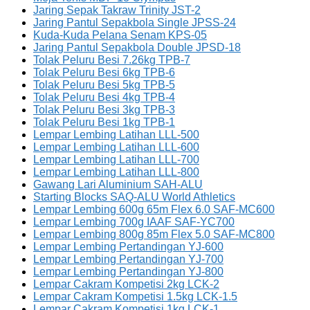
Jaring Sepak Takraw Trinity JST-2
Jaring Pantul Sepakbola Single JPSS-24
Kuda-Kuda Pelana Senam KPS-05
Jaring Pantul Sepakbola Double JPSD-18
Tolak Peluru Besi 7.26kg TPB-7
Tolak Peluru Besi 6kg TPB-6
Tolak Peluru Besi 5kg TPB-5
Tolak Peluru Besi 4kg TPB-4
Tolak Peluru Besi 3kg TPB-3
Tolak Peluru Besi 1kg TPB-1
Lempar Lembing Latihan LLL-500
Lempar Lembing Latihan LLL-600
Lempar Lembing Latihan LLL-700
Lempar Lembing Latihan LLL-800
Gawang Lari Aluminium SAH-ALU
Starting Blocks SAQ-ALU World Athletics
Lempar Lembing 600g 65m Flex 6.0 SAF-MC600
Lempar Lembing 700g IAAF SAF-YC700
Lempar Lembing 800g 85m Flex 5.0 SAF-MC800
Lempar Lembing Pertandingan YJ-600
Lempar Lembing Pertandingan YJ-700
Lempar Lembing Pertandingan YJ-800
Lempar Cakram Kompetisi 2kg LCK-2
Lempar Cakram Kompetisi 1.5kg LCK-1.5
Lempar Cakram Kompetisi 1kg LCK-1