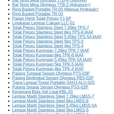
Bat Tenis Meja Olympus TTB-4 (Sportive)
Bat Tenis Meja Olympus TTB-2 (Advance+)
Ring Basket Portable TR-05 (Manual Hydraulic)
Ring Basket Portable TR-03
Papan Henti Tolak Peluru YJ-SP
Lingkaran Lempar Cakram LLC-01
Tolak Peluru Stainless Steel 7.26kg TPS-7
Tolak Peluru Stainless Steel 6kg TPS-6 IAAF
Tolak Peluru Stainless Steel 5.45kg TPS-5A IAAF
Tolak Peluru Stainless Steel 5kg TPS-5
Tolak Peluru Stainless Steel 4kg TPS-4
Tolak Peluru Kuningan 7.26kg TPK-7 IAAF
Tolak Peluru Kuningan 6kg TPK-6 IAAF
Tolak Peluru Kuningan 5.45kg TPK-5A IAAF
Tolak Peluru Kuningan 5kg TPK-5 IAAF
Tolak Peluru Kuningan 4kg TPK-4 IAAF
Palang Tunggal Senam Olympus PTS-03P
Palang Bertingkat Senam Olympus PBS-02P
Tiang Lompat Tinggi Portable SAHJ-ALU-025
Palang Sejajar Senam Olympus PSS-02P
Keranjang Bola Voli Lipat KBL-01
Lempar Martil Stainless Steel 7.26kg LMSS-7
Lempar Martil Stainless Steel 6kg LMSS-6
Lempar Martil Stainless Steel 5.45kg LMSS-5A
Lempar Martil Stainless Steel 5kg LMSS-5