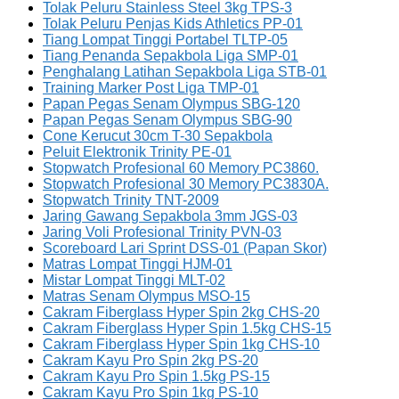
Tolak Peluru Stainless Steel 3kg TPS-3
Tolak Peluru Penjas Kids Athletics PP-01
Tiang Lompat Tinggi Portabel TLTP-05
Tiang Penanda Sepakbola Liga SMP-01
Penghalang Latihan Sepakbola Liga STB-01
Training Marker Post Liga TMP-01
Papan Pegas Senam Olympus SBG-120
Papan Pegas Senam Olympus SBG-90
Cone Kerucut 30cm T-30 Sepakbola
Peluit Elektronik Trinity PE-01
Stopwatch Profesional 60 Memory PC3860.
Stopwatch Profesional 30 Memory PC3830A.
Stopwatch Trinity TNT-2009
Jaring Gawang Sepakbola 3mm JGS-03
Jaring Voli Profesional Trinity PVN-03
Scoreboard Lari Sprint DSS-01 (Papan Skor)
Matras Lompat Tinggi HJM-01
Mistar Lompat Tinggi MLT-02
Matras Senam Olympus MSO-15
Cakram Fiberglass Hyper Spin 2kg CHS-20
Cakram Fiberglass Hyper Spin 1.5kg CHS-15
Cakram Fiberglass Hyper Spin 1kg CHS-10
Cakram Kayu Pro Spin 2kg PS-20
Cakram Kayu Pro Spin 1.5kg PS-15
Cakram Kayu Pro Spin 1kg PS-10