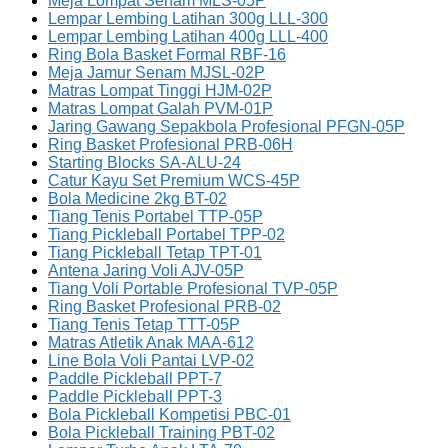
Meja Lompat Senam MLS-05P
Lempar Lembing Latihan 300g LLL-300
Lempar Lembing Latihan 400g LLL-400
Ring Bola Basket Formal RBF-16
Meja Jamur Senam MJSL-02P
Matras Lompat Tinggi HJM-02P
Matras Lompat Galah PVM-01P
Jaring Gawang Sepakbola Profesional PFGN-05P
Ring Basket Profesional PRB-06H
Starting Blocks SA-ALU-24
Catur Kayu Set Premium WCS-45P
Bola Medicine 2kg BT-02
Tiang Tenis Portabel TTP-05P
Tiang Pickleball Portabel TPP-02
Tiang Pickleball Tetap TPT-01
Antena Jaring Voli AJV-05P
Tiang Voli Portable Profesional TVP-05P
Ring Basket Profesional PRB-02
Tiang Tenis Tetap TTT-05P
Matras Atletik Anak MAA-612
Line Bola Voli Pantai LVP-02
Paddle Pickleball PPT-7
Paddle Pickleball PPT-3
Bola Pickleball Kompetisi PBC-01
Bola Pickleball Training PBT-02