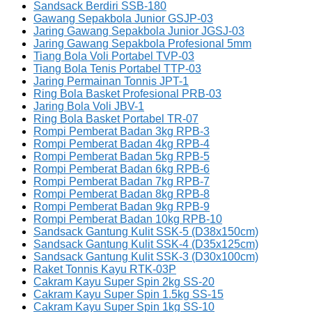
Sandsack Berdiri SSB-180
Gawang Sepakbola Junior GSJP-03
Jaring Gawang Sepakbola Junior JGSJ-03
Jaring Gawang Sepakbola Profesional 5mm
Tiang Bola Voli Portabel TVP-03
Tiang Bola Tenis Portabel TTP-03
Jaring Permainan Tonnis JPT-1
Ring Bola Basket Profesional PRB-03
Jaring Bola Voli JBV-1
Ring Bola Basket Portabel TR-07
Rompi Pemberat Badan 3kg RPB-3
Rompi Pemberat Badan 4kg RPB-4
Rompi Pemberat Badan 5kg RPB-5
Rompi Pemberat Badan 6kg RPB-6
Rompi Pemberat Badan 7kg RPB-7
Rompi Pemberat Badan 8kg RPB-8
Rompi Pemberat Badan 9kg RPB-9
Rompi Pemberat Badan 10kg RPB-10
Sandsack Gantung Kulit SSK-5 (D38x150cm)
Sandsack Gantung Kulit SSK-4 (D35x125cm)
Sandsack Gantung Kulit SSK-3 (D30x100cm)
Raket Tonnis Kayu RTK-03P
Cakram Kayu Super Spin 2kg SS-20
Cakram Kayu Super Spin 1.5kg SS-15
Cakram Kayu Super Spin 1kg SS-10