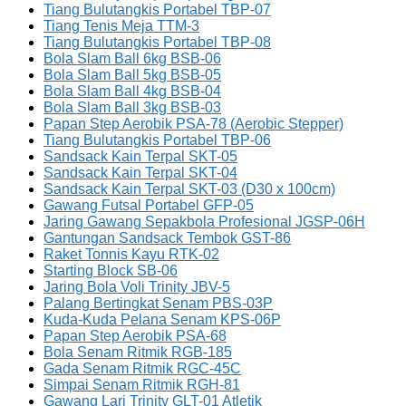
Tiang Bulutangkis Portabel TBP-07
Tiang Tenis Meja TTM-3
Tiang Bulutangkis Portabel TBP-08
Bola Slam Ball 6kg BSB-06
Bola Slam Ball 5kg BSB-05
Bola Slam Ball 4kg BSB-04
Bola Slam Ball 3kg BSB-03
Papan Step Aerobik PSA-78 (Aerobic Stepper)
Tiang Bulutangkis Portabel TBP-06
Sandsack Kain Terpal SKT-05
Sandsack Kain Terpal SKT-04
Sandsack Kain Terpal SKT-03 (D30 x 100cm)
Gawang Futsal Portabel GFP-05
Jaring Gawang Sepakbola Profesional JGSP-06H
Gantungan Sandsack Tembok GST-86
Raket Tonnis Kayu RTK-02
Starting Block SB-06
Jaring Bola Voli Trinity JBV-5
Palang Bertingkat Senam PBS-03P
Kuda-Kuda Pelana Senam KPS-06P
Papan Step Aerobik PSA-68
Bola Senam Ritmik RGB-185
Gada Senam Ritmik RGC-45C
Simpai Senam Ritmik RGH-81
Gawang Lari Trinity GLT-01 Atletik