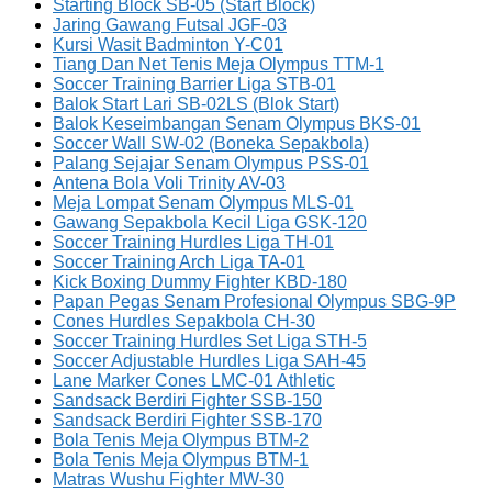
Starting Block SB-05 (Start Block)
Jaring Gawang Futsal JGF-03
Kursi Wasit Badminton Y-C01
Tiang Dan Net Tenis Meja Olympus TTM-1
Soccer Training Barrier Liga STB-01
Balok Start Lari SB-02LS (Blok Start)
Balok Keseimbangan Senam Olympus BKS-01
Soccer Wall SW-02 (Boneka Sepakbola)
Palang Sejajar Senam Olympus PSS-01
Antena Bola Voli Trinity AV-03
Meja Lompat Senam Olympus MLS-01
Gawang Sepakbola Kecil Liga GSK-120
Soccer Training Hurdles Liga TH-01
Soccer Training Arch Liga TA-01
Kick Boxing Dummy Fighter KBD-180
Papan Pegas Senam Profesional Olympus SBG-9P
Cones Hurdles Sepakbola CH-30
Soccer Training Hurdles Set Liga STH-5
Soccer Adjustable Hurdles Liga SAH-45
Lane Marker Cones LMC-01 Athletic
Sandsack Berdiri Fighter SSB-150
Sandsack Berdiri Fighter SSB-170
Bola Tenis Meja Olympus BTM-2
Bola Tenis Meja Olympus BTM-1
Matras Wushu Fighter MW-30