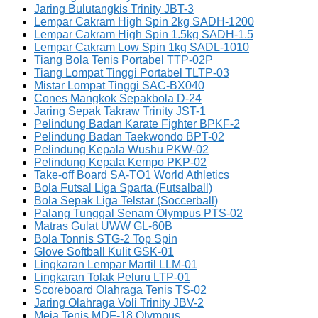
Jaring Bulutangkis Trinity JBT-3
Lempar Cakram High Spin 2kg SADH-1200
Lempar Cakram High Spin 1.5kg SADH-1.5
Lempar Cakram Low Spin 1kg SADL-1010
Tiang Bola Tenis Portabel TTP-02P
Tiang Lompat Tinggi Portabel TLTP-03
Mistar Lompat Tinggi SAC-BX040
Cones Mangkok Sepakbola D-24
Jaring Sepak Takraw Trinity JST-1
Pelindung Badan Karate Fighter BPKF-2
Pelindung Badan Taekwondo BPT-02
Pelindung Kepala Wushu PKW-02
Pelindung Kepala Kempo PKP-02
Take-off Board SA-TO1 World Athletics
Bola Futsal Liga Sparta (Futsalball)
Bola Sepak Liga Telstar (Soccerball)
Palang Tunggal Senam Olympus PTS-02
Matras Gulat UWW GL-60B
Bola Tonnis STG-2 Top Spin
Glove Softball Kulit GSK-01
Lingkaran Lempar Martil LLM-01
Lingkaran Tolak Peluru LTP-01
Scoreboard Olahraga Tenis TS-02
Jaring Olahraga Voli Trinity JBV-2
Meja Tenis MDF-18 Olympus