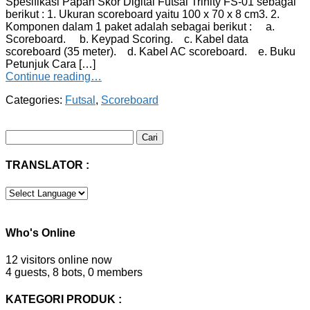
Spesifikasi Papan Skor Digital Futsal Trinity FS-01 sebagai
berikut : 1. Ukuran scoreboard yaitu 100 x 70 x 8 cm3. 2.
Komponen dalam 1 paket adalah sebagai berikut : a.
Scoreboard. b. Keypad Scoring. c. Kabel data
scoreboard (35 meter). d. Kabel AC scoreboard. e. Buku
Petunjuk Cara […]
Continue reading…
Categories:
Futsal
,
Scoreboard
Cari
untuk:
TRANSLATOR :
Who's Online
12 visitors online now
4 guests,
8 bots,
0 members
KATEGORI PRODUK :