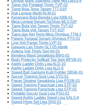
Lempar Martil Stainless Steel 4kg LMSS-4
Tiang Voli Portabel Trinity TVP-02
Tiang Bola Tenis Tanam TTT-01P
Rak Lempar Martil RLM-01
Keranjang Bola Beroda Liga KBB-01
Meja Lompat Senam TaiShan MLS-02P
Tiang Bola Voli Tanam Trinity TVT-02
Tiang Bola Voli Tanam TVT-01P
Tiang dan Net Tenis Meja Olympus TTM-2
Palang Tunggal Senam Olympus PTS-01
Line Voli Pantai Trinity LVP-01
Gawang Lari Trinity GLT-05 Atletik
Antena Voli Trinity Seri AV-01
Bendera Wasit Sepakbola BWS-01
Body Protector Softball Top Spin BPSB-01
Agility Ladder Drills Liga ALD-10
Agility Ladder Drills Liga ALD-6
Speed Ball Gantung Kulit Fighter SBGK-01
Soccer Training Goal Liga STG-01
Papan Strategi Sepakbola Liga PSSB-01
Speed Training Parachute Liga STP-02
Speed Training Parachute Liga STP-01
Portable Soccer Goal Liga PSG-01
Speed Agility Ladder Stand Liga SALS-6
Speed Hoop Set Liga SHS-01