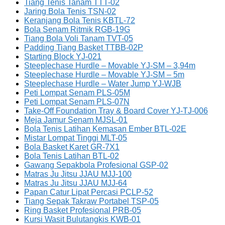
Tiang Tenis Tanam TTT-02
Jaring Bola Tenis TSN-02
Keranjang Bola Tenis KBTL-72
Bola Senam Ritmik RGB-19G
Tiang Bola Voli Tanam TVT-05
Padding Tiang Basket TTBB-02P
Starting Block YJ-021
Steeplechase Hurdle – Movable YJ-SM – 3,94m
Steeplechase Hurdle – Movable YJ-SM – 5m
Steeplechase Hurdle – Water Jump YJ-WJB
Peti Lompat Senam PLS-05M
Peti Lompat Senam PLS-07N
Take-Off Foundation Tray & Board Cover YJ-TJ-006
Meja Jamur Senam MJSL-01
Bola Tenis Latihan Kemasan Ember BTL-02E
Mistar Lompat Tinggi MLT-05
Bola Basket Karet GR-7X1
Bola Tenis Latihan BTL-02
Gawang Sepakbola Profesional GSP-02
Matras Ju Jitsu JJAU MJJ-100
Matras Ju Jitsu JJAU MJJ-64
Papan Catur Lipat Percasi PCLP-52
Tiang Sepak Takraw Portabel TSP-05
Ring Basket Profesional PRB-05
Kursi Wasit Bulutangkis KWB-01