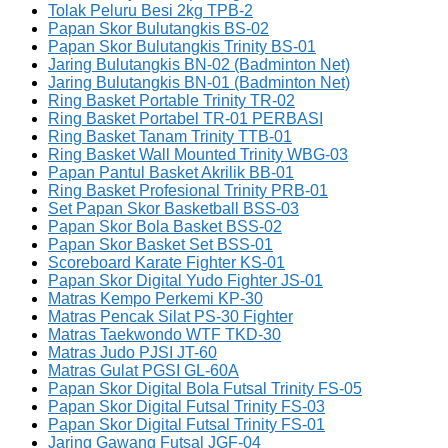
Tolak Peluru Besi 2kg TPB-2
Papan Skor Bulutangkis BS-02
Papan Skor Bulutangkis Trinity BS-01
Jaring Bulutangkis BN-02 (Badminton Net)
Jaring Bulutangkis BN-01 (Badminton Net)
Ring Basket Portable Trinity TR-02
Ring Basket Portabel TR-01 PERBASI
Ring Basket Tanam Trinity TTB-01
Ring Basket Wall Mounted Trinity WBG-03
Papan Pantul Basket Akrilik BB-01
Ring Basket Profesional Trinity PRB-01
Set Papan Skor Basketball BSS-03
Papan Skor Bola Basket BSS-02
Papan Skor Basket Set BSS-01
Scoreboard Karate Fighter KS-01
Papan Skor Digital Yudo Fighter JS-01
Matras Kempo Perkemi KP-30
Matras Pencak Silat PS-30 Fighter
Matras Taekwondo WTF TKD-30
Matras Judo PJSI JT-60
Matras Gulat PGSI GL-60A
Papan Skor Digital Bola Futsal Trinity FS-05
Papan Skor Digital Futsal Trinity FS-03
Papan Skor Digital Futsal Trinity FS-01
Jaring Gawang Futsal JGF-04