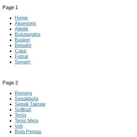
Page 1
Home
Aksesoris
Atletik
Bulutangkis
Basket
Beladiri
Catur
Futsal
Senam
CV JAYA BERSAMA Co Id
Menyediakan Semua Perlengkapan Olahraga Yang
Page 2
Lengkap, Berkualitas Dengan Harga Yang Murah
Renang
Sepakbola
Sepak Takraw
Softball
Tenis
Tenis Meja
Voli
Bola Penjas