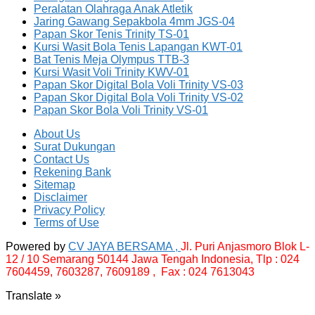
Peralatan Olahraga Anak Atletik
Jaring Gawang Sepakbola 4mm JGS-04
Papan Skor Tenis Trinity TS-01
Kursi Wasit Bola Tenis Lapangan KWT-01
Bat Tenis Meja Olympus TTB-3
Kursi Wasit Voli Trinity KWV-01
Papan Skor Digital Bola Voli Trinity VS-03
Papan Skor Digital Bola Voli Trinity VS-02
Papan Skor Bola Voli Trinity VS-01
About Us
Surat Dukungan
Contact Us
Rekening Bank
Sitemap
Disclaimer
Privacy Policy
Terms of Use
Powered by
CV JAYA BERSAMA ,
Jl. Puri Anjasmoro Blok L-
12 / 10 Semarang 50144 Jawa Tengah Indonesia,
Tlp : 024
7604459, 7603287, 7609189 , Fax : 024 7613043
Translate »