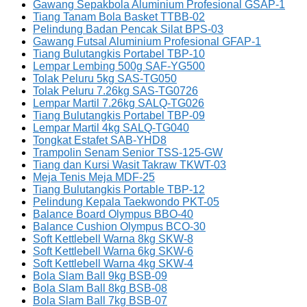
Gawang Sepakbola Aluminium Profesional GSAP-1
Tiang Tanam Bola Basket TTBB-02
Pelindung Badan Pencak Silat BPS-03
Gawang Futsal Aluminium Profesional GFAP-1
Tiang Bulutangkis Portabel TBP-10
Lempar Lembing 500g SAF-YG500
Tolak Peluru 5kg SAS-TG050
Tolak Peluru 7.26kg SAS-TG0726
Lempar Martil 7.26kg SALQ-TG026
Tiang Bulutangkis Portabel TBP-09
Lempar Martil 4kg SALQ-TG040
Tongkat Estafet SAB-YHD8
Trampolin Senam Senior TSS-125-GW
Tiang dan Kursi Wasit Takraw TKWT-03
Meja Tenis Meja MDF-25
Tiang Bulutangkis Portable TBP-12
Pelindung Kepala Taekwondo PKT-05
Balance Board Olympus BBO-40
Balance Cushion Olympus BCO-30
Soft Kettlebell Warna 8kg SKW-8
Soft Kettlebell Warna 6kg SKW-6
Soft Kettlebell Warna 4kg SKW-4
Bola Slam Ball 9kg BSB-09
Bola Slam Ball 8kg BSB-08
Bola Slam Ball 7kg BSB-07