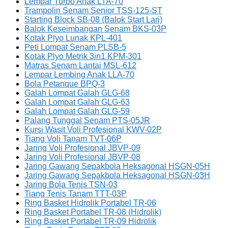
Lempar Turbo Anak LTA-70
Trampolin Senam Senior TSS-125-ST
Starting Block SB-08 (Balok Start Lari)
Balok Keseimbangan Senam BKS-03P
Kotak Plyo Lunak KPL-401
Peti Lompat Senam PLSB-5
Kotak Plyo Metrik 3in1 KPM-301
Matras Senam Lantai MSL-612
Lempar Lembing Anak LLA-70
Bola Petanque BPQ-3
Galah Lompat Galah GLG-68
Galah Lompat Galah GLG-63
Galah Lompat Galah GLG-59
Palang Tunggal Senam PTS-05JR
Kursi Wasit Voli Profesional KWV-02P
Tiang Voli Tanam TVT-06P
Jaring Voli Profesional JBVP-09
Jaring Voli Profesional JBVP-08
Jaring Gawang Sepakbola Heksagonal HSGN-05H
Jaring Gawang Sepakbola Heksagonal HSGN-03H
Jaring Bola Tenis TSN-03
Tiang Tenis Tanam TTT-03P
Ring Basket Hidrolik Portabel TR-06
Ring Basket Portabel TR-08 (Hidrolik)
Ring Basket Portabel TR-09 Hidrolik