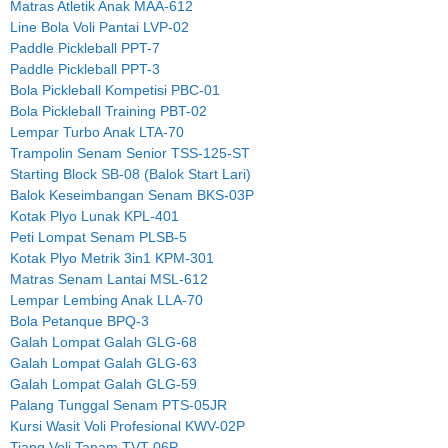
Matras Atletik Anak MAA-612
Line Bola Voli Pantai LVP-02
Paddle Pickleball PPT-7
Paddle Pickleball PPT-3
Bola Pickleball Kompetisi PBC-01
Bola Pickleball Training PBT-02
Lempar Turbo Anak LTA-70
Trampolin Senam Senior TSS-125-ST
Starting Block SB-08 (Balok Start Lari)
Balok Keseimbangan Senam BKS-03P
Kotak Plyo Lunak KPL-401
Peti Lompat Senam PLSB-5
Kotak Plyo Metrik 3in1 KPM-301
Matras Senam Lantai MSL-612
Lempar Lembing Anak LLA-70
Bola Petanque BPQ-3
Galah Lompat Galah GLG-68
Galah Lompat Galah GLG-63
Galah Lompat Galah GLG-59
Palang Tunggal Senam PTS-05JR
Kursi Wasit Voli Profesional KWV-02P
Tiang Voli Tanam TVT-06P