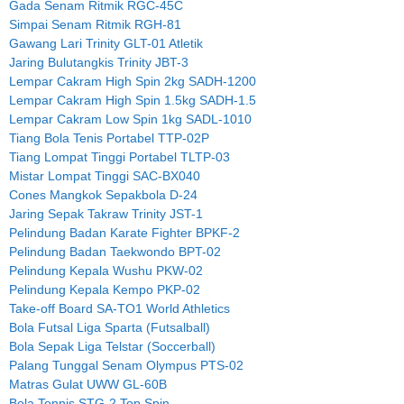
Gada Senam Ritmik RGC-45C
Simpai Senam Ritmik RGH-81
Gawang Lari Trinity GLT-01 Atletik
Jaring Bulutangkis Trinity JBT-3
Lempar Cakram High Spin 2kg SADH-1200
Lempar Cakram High Spin 1.5kg SADH-1.5
Lempar Cakram Low Spin 1kg SADL-1010
Tiang Bola Tenis Portabel TTP-02P
Tiang Lompat Tinggi Portabel TLTP-03
Mistar Lompat Tinggi SAC-BX040
Cones Mangkok Sepakbola D-24
Jaring Sepak Takraw Trinity JST-1
Pelindung Badan Karate Fighter BPKF-2
Pelindung Badan Taekwondo BPT-02
Pelindung Kepala Wushu PKW-02
Pelindung Kepala Kempo PKP-02
Take-off Board SA-TO1 World Athletics
Bola Futsal Liga Sparta (Futsalball)
Bola Sepak Liga Telstar (Soccerball)
Palang Tunggal Senam Olympus PTS-02
Matras Gulat UWW GL-60B
Bola Tonnis STG-2 Top Spin