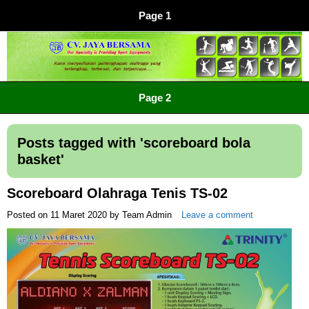
Page 1
CV JAYA BERSAMA Co Id
Menyediakan Semua Perlengkapan Olahraga Yang
Page 2
Lengkap, Berkualitas Dengan Harga Yang Murah
Posts tagged with '
scoreboard bola
basket
'
Scoreboard Olahraga Tenis TS-02
Posted on
11 Maret 2020
by
Team Admin
Leave a comment