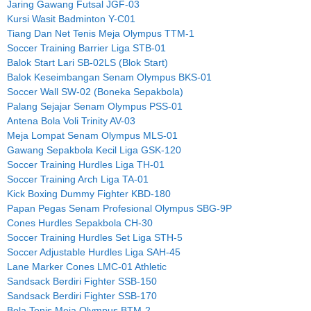
Jaring Gawang Futsal JGF-03
Kursi Wasit Badminton Y-C01
Tiang Dan Net Tenis Meja Olympus TTM-1
Soccer Training Barrier Liga STB-01
Balok Start Lari SB-02LS (Blok Start)
Balok Keseimbangan Senam Olympus BKS-01
Soccer Wall SW-02 (Boneka Sepakbola)
Palang Sejajar Senam Olympus PSS-01
Antena Bola Voli Trinity AV-03
Meja Lompat Senam Olympus MLS-01
Gawang Sepakbola Kecil Liga GSK-120
Soccer Training Hurdles Liga TH-01
Soccer Training Arch Liga TA-01
Kick Boxing Dummy Fighter KBD-180
Papan Pegas Senam Profesional Olympus SBG-9P
Cones Hurdles Sepakbola CH-30
Soccer Training Hurdles Set Liga STH-5
Soccer Adjustable Hurdles Liga SAH-45
Lane Marker Cones LMC-01 Athletic
Sandsack Berdiri Fighter SSB-150
Sandsack Berdiri Fighter SSB-170
Bola Tenis Meja Olympus BTM-2