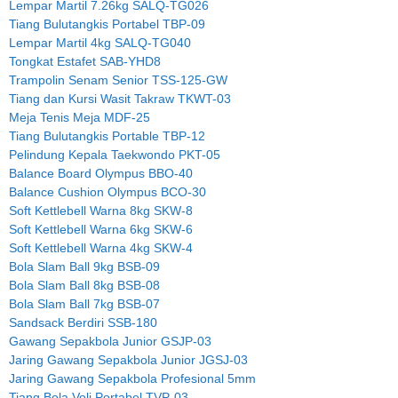
Lempar Martil 7.26kg SALQ-TG026
Tiang Bulutangkis Portabel TBP-09
Lempar Martil 4kg SALQ-TG040
Tongkat Estafet SAB-YHD8
Trampolin Senam Senior TSS-125-GW
Tiang dan Kursi Wasit Takraw TKWT-03
Meja Tenis Meja MDF-25
Tiang Bulutangkis Portable TBP-12
Pelindung Kepala Taekwondo PKT-05
Balance Board Olympus BBO-40
Balance Cushion Olympus BCO-30
Soft Kettlebell Warna 8kg SKW-8
Soft Kettlebell Warna 6kg SKW-6
Soft Kettlebell Warna 4kg SKW-4
Bola Slam Ball 9kg BSB-09
Bola Slam Ball 8kg BSB-08
Bola Slam Ball 7kg BSB-07
Sandsack Berdiri SSB-180
Gawang Sepakbola Junior GSJP-03
Jaring Gawang Sepakbola Junior JGSJ-03
Jaring Gawang Sepakbola Profesional 5mm
Tiang Bola Voli Portabel TVP-03