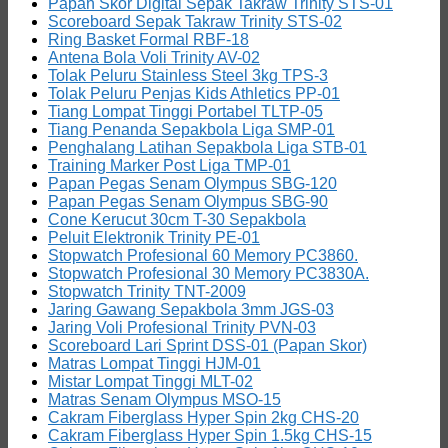
Papan Skor Digital Sepak Takraw Trinity STS-01
Scoreboard Sepak Takraw Trinity STS-02
Ring Basket Formal RBF-18
Antena Bola Voli Trinity AV-02
Tolak Peluru Stainless Steel 3kg TPS-3
Tolak Peluru Penjas Kids Athletics PP-01
Tiang Lompat Tinggi Portabel TLTP-05
Tiang Penanda Sepakbola Liga SMP-01
Penghalang Latihan Sepakbola Liga STB-01
Training Marker Post Liga TMP-01
Papan Pegas Senam Olympus SBG-120
Papan Pegas Senam Olympus SBG-90
Cone Kerucut 30cm T-30 Sepakbola
Peluit Elektronik Trinity PE-01
Stopwatch Profesional 60 Memory PC3860.
Stopwatch Profesional 30 Memory PC3830A.
Stopwatch Trinity TNT-2009
Jaring Gawang Sepakbola 3mm JGS-03
Jaring Voli Profesional Trinity PVN-03
Scoreboard Lari Sprint DSS-01 (Papan Skor)
Matras Lompat Tinggi HJM-01
Mistar Lompat Tinggi MLT-02
Matras Senam Olympus MSO-15
Cakram Fiberglass Hyper Spin 2kg CHS-20
Cakram Fiberglass Hyper Spin 1.5kg CHS-15