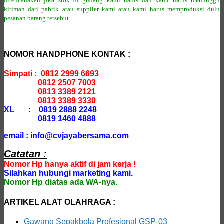
direncanakan jika stok di gudang kami habis dan kami harus menunggu
kiriman dari pabrik atau supplier kami atau kami harus memproduksi dulu
pesanan barang tersebut.
NOMOR HANDPHONE KONTAK :
Simpati : 0812 2999 6693
0812 2507 7003
0813 3389 2121
0813 3389 3330
XL : 0819 2888 2248
0819 1460 4888
email : info@cvjayabersama.com
Catatan :
Nomor Hp hanya aktif di jam kerja !
Silahkan hubungi marketing kami.
Nomor Hp diatas ada WA-nya.
ARTIKEL ALAT OLAHRAGA :
Gawang Sepakbola Profesional GSP-03