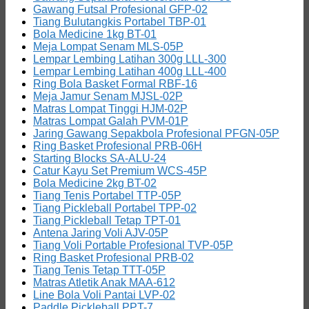
Gawang Futsal Profesional GFP-02
Tiang Bulutangkis Portabel TBP-01
Bola Medicine 1kg BT-01
Meja Lompat Senam MLS-05P
Lempar Lembing Latihan 300g LLL-300
Lempar Lembing Latihan 400g LLL-400
Ring Bola Basket Formal RBF-16
Meja Jamur Senam MJSL-02P
Matras Lompat Tinggi HJM-02P
Matras Lompat Galah PVM-01P
Jaring Gawang Sepakbola Profesional PFGN-05P
Ring Basket Profesional PRB-06H
Starting Blocks SA-ALU-24
Catur Kayu Set Premium WCS-45P
Bola Medicine 2kg BT-02
Tiang Tenis Portabel TTP-05P
Tiang Pickleball Portabel TPP-02
Tiang Pickleball Tetap TPT-01
Antena Jaring Voli AJV-05P
Tiang Voli Portable Profesional TVP-05P
Ring Basket Profesional PRB-02
Tiang Tenis Tetap TTT-05P
Matras Atletik Anak MAA-612
Line Bola Voli Pantai LVP-02
Paddle Pickleball PPT-7