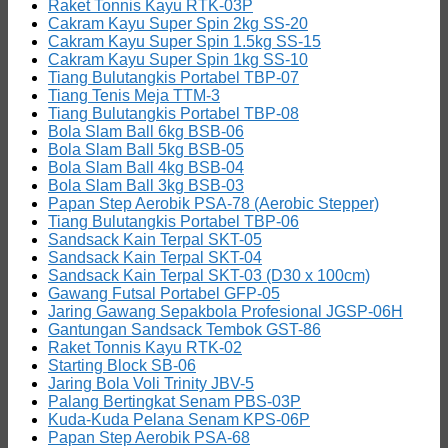
Raket Tonnis Kayu RTK-03P
Cakram Kayu Super Spin 2kg SS-20
Cakram Kayu Super Spin 1.5kg SS-15
Cakram Kayu Super Spin 1kg SS-10
Tiang Bulutangkis Portabel TBP-07
Tiang Tenis Meja TTM-3
Tiang Bulutangkis Portabel TBP-08
Bola Slam Ball 6kg BSB-06
Bola Slam Ball 5kg BSB-05
Bola Slam Ball 4kg BSB-04
Bola Slam Ball 3kg BSB-03
Papan Step Aerobik PSA-78 (Aerobic Stepper)
Tiang Bulutangkis Portabel TBP-06
Sandsack Kain Terpal SKT-05
Sandsack Kain Terpal SKT-04
Sandsack Kain Terpal SKT-03 (D30 x 100cm)
Gawang Futsal Portabel GFP-05
Jaring Gawang Sepakbola Profesional JGSP-06H
Gantungan Sandsack Tembok GST-86
Raket Tonnis Kayu RTK-02
Starting Block SB-06
Jaring Bola Voli Trinity JBV-5
Palang Bertingkat Senam PBS-03P
Kuda-Kuda Pelana Senam KPS-06P
Papan Step Aerobik PSA-68