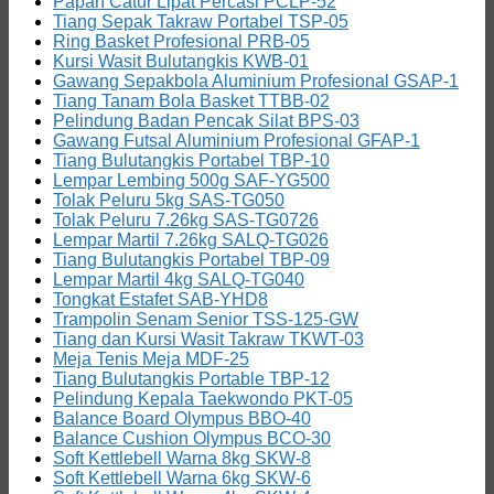
Papan Catur Lipat Percasi PCLP-52
Tiang Sepak Takraw Portabel TSP-05
Ring Basket Profesional PRB-05
Kursi Wasit Bulutangkis KWB-01
Gawang Sepakbola Aluminium Profesional GSAP-1
Tiang Tanam Bola Basket TTBB-02
Pelindung Badan Pencak Silat BPS-03
Gawang Futsal Aluminium Profesional GFAP-1
Tiang Bulutangkis Portabel TBP-10
Lempar Lembing 500g SAF-YG500
Tolak Peluru 5kg SAS-TG050
Tolak Peluru 7.26kg SAS-TG0726
Lempar Martil 7.26kg SALQ-TG026
Tiang Bulutangkis Portabel TBP-09
Lempar Martil 4kg SALQ-TG040
Tongkat Estafet SAB-YHD8
Trampolin Senam Senior TSS-125-GW
Tiang dan Kursi Wasit Takraw TKWT-03
Meja Tenis Meja MDF-25
Tiang Bulutangkis Portable TBP-12
Pelindung Kepala Taekwondo PKT-05
Balance Board Olympus BBO-40
Balance Cushion Olympus BCO-30
Soft Kettlebell Warna 8kg SKW-8
Soft Kettlebell Warna 6kg SKW-6