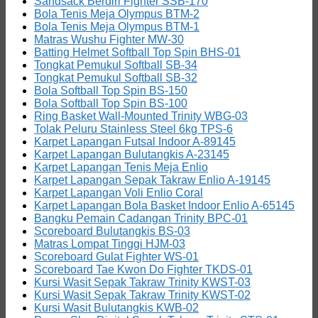
Sandsack Berdiri Fighter SSB-170
Bola Tenis Meja Olympus BTM-2
Bola Tenis Meja Olympus BTM-1
Matras Wushu Fighter MW-30
Batting Helmet Softball Top Spin BHS-01
Tongkat Pemukul Softball SB-34
Tongkat Pemukul Softball SB-32
Bola Softball Top Spin BS-150
Bola Softball Top Spin BS-100
Ring Basket Wall-Mounted Trinity WBG-03
Tolak Peluru Stainless Steel 6kg TPS-6
Karpet Lapangan Futsal Indoor A-89145
Karpet Lapangan Bulutangkis A-23145
Karpet Lapangan Tenis Meja Enlio
Karpet Lapangan Sepak Takraw Enlio A-19145
Karpet Lapangan Voli Enlio Coral
Karpet Lapangan Bola Basket Indoor Enlio A-65145
Bangku Pemain Cadangan Trinity BPC-01
Scoreboard Bulutangkis BS-03
Matras Lompat Tinggi HJM-03
Scoreboard Gulat Fighter WS-01
Scoreboard Tae Kwon Do Fighter TKDS-01
Kursi Wasit Sepak Takraw Trinity KWST-03
Kursi Wasit Sepak Takraw Trinity KWST-02
Kursi Wasit Bulutangkis KWB-02