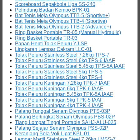
Scoreboard Sepakbola Liga SS-240
Pelindung Badan Kempo BPK-01
Bat Tenis Meja Olympus TTB-5 (Sportive+)
Bat Tenis Meja Olympus TTB-4 (Sportive)
Bat Tenis Meja Olympus TTB-2 (Advance+)
Ring Basket Portable TR-05 (Manual Hydraulic)
Ring Basket Portable TR-03
Papan Henti Tolak Peluru YJ-SP
Lingkaran Lempar Cakram LLC-01
Tolak Peluru Stainless Steel 7.26kg TPS-7
Tolak Peluru Stainless Steel 6kg TPS-6 IAAF
Tolak Peluru Stainless Steel 5.45kg TPS-5A IAAF
Tolak Peluru Stainless Steel 5kg TPS-5
Tolak Peluru Stainless Steel 4kg TPS-4
Tolak Peluru Kuningan 7.26kg TPK-7 IAAF
Tolak Peluru Kuningan 6kg TPK-6 IAAF
Tolak Peluru Kuningan 5.45kg TPK-5A IAAF
Tolak Peluru Kuningan 5kg TPK-5 IAAF
Tolak Peluru Kuningan 4kg TPK-4 IAAF
Palang Tunggal Senam Olympus PTS-03P
Palang Bertingkat Senam Olympus PBS-02P
Tiang Lompat Tinggi Portable SAHJ-ALU-025
Palang Sejajar Senam Olympus PSS-02P
Keranjang Bola Voli Lipat KBL-01
Lempar Martil Stainless Steel 7.26kg LMSS-7