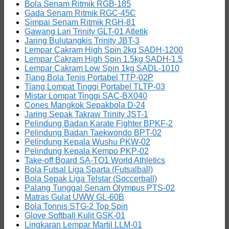
Bola Senam Ritmik RGB-185
Gada Senam Ritmik RGC-45C
Simpai Senam Ritmik RGH-81
Gawang Lari Trinity GLT-01 Atletik
Jaring Bulutangkis Trinity JBT-3
Lempar Cakram High Spin 2kg SADH-1200
Lempar Cakram High Spin 1.5kg SADH-1.5
Lempar Cakram Low Spin 1kg SADL-1010
Tiang Bola Tenis Portabel TTP-02P
Tiang Lompat Tinggi Portabel TLTP-03
Mistar Lompat Tinggi SAC-BX040
Cones Mangkok Sepakbola D-24
Jaring Sepak Takraw Trinity JST-1
Pelindung Badan Karate Fighter BPKF-2
Pelindung Badan Taekwondo BPT-02
Pelindung Kepala Wushu PKW-02
Pelindung Kepala Kempo PKP-02
Take-off Board SA-TO1 World Athletics
Bola Futsal Liga Sparta (Futsalball)
Bola Sepak Liga Telstar (Soccerball)
Palang Tunggal Senam Olympus PTS-02
Matras Gulat UWW GL-60B
Bola Tonnis STG-2 Top Spin
Glove Softball Kulit GSK-01
Lingkaran Lempar Martil LLM-01