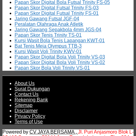
Papan Skor Digital Bola Futsal Trinity FS-05
Papan Skor Digital Futsal Trinity FS-03
Papan Skor Digital Futsal Trinity FS-01
Jaring Gawang Futsal JGF-04
Peralatan Olahraga Anak Atletik
Jaring Gawang Sepakbola 4mm JGS-04
Papan Skor Tenis Trinity TS-01
Kursi Wasit Bola Tenis Lapangan KWT-01
Bat Tenis Meja Olympus TTB-3
Kursi Wasit Voli Trinity KWV-01
Papan Skor Digital Bola Voli Trinity VS-03
Papan Skor Digital Bola Voli Trinity VS-02
Papan Skor Bola Voli Trinity VS-01
About Us
Surat Dukungan
Contact Us
Rekening Bank
Sitemap
Disclaimer
Privacy Policy
Terms of Use
Powered by
CV JAYA BERSAMA ,
Jl. Puri Anjasmoro Blok L-