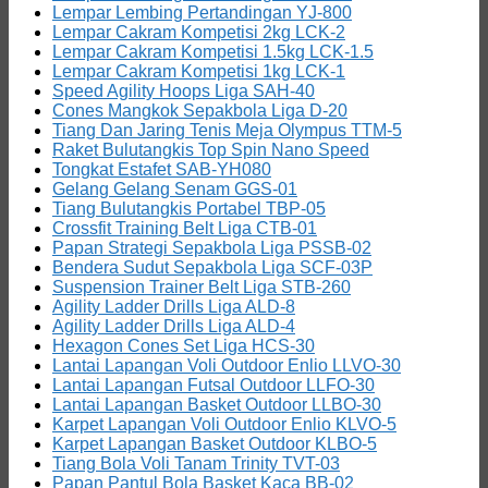
Lempar Lembing Pertandingan YJ-800
Lempar Cakram Kompetisi 2kg LCK-2
Lempar Cakram Kompetisi 1.5kg LCK-1.5
Lempar Cakram Kompetisi 1kg LCK-1
Speed Agility Hoops Liga SAH-40
Cones Mangkok Sepakbola Liga D-20
Tiang Dan Jaring Tenis Meja Olympus TTM-5
Raket Bulutangkis Top Spin Nano Speed
Tongkat Estafet SAB-YH080
Gelang Gelang Senam GGS-01
Tiang Bulutangkis Portabel TBP-05
Crossfit Training Belt Liga CTB-01
Papan Strategi Sepakbola Liga PSSB-02
Bendera Sudut Sepakbola Liga SCF-03P
Suspension Trainer Belt Liga STB-260
Agility Ladder Drills Liga ALD-8
Agility Ladder Drills Liga ALD-4
Hexagon Cones Set Liga HCS-30
Lantai Lapangan Voli Outdoor Enlio LLVO-30
Lantai Lapangan Futsal Outdoor LLFO-30
Lantai Lapangan Basket Outdoor LLBO-30
Karpet Lapangan Voli Outdoor Enlio KLVO-5
Karpet Lapangan Basket Outdoor KLBO-5
Tiang Bola Voli Tanam Trinity TVT-03
Papan Pantul Bola Basket Kaca BB-02