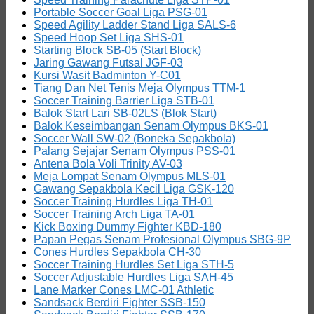
Portable Soccer Goal Liga PSG-01
Speed Agility Ladder Stand Liga SALS-6
Speed Hoop Set Liga SHS-01
Starting Block SB-05 (Start Block)
Jaring Gawang Futsal JGF-03
Kursi Wasit Badminton Y-C01
Tiang Dan Net Tenis Meja Olympus TTM-1
Soccer Training Barrier Liga STB-01
Balok Start Lari SB-02LS (Blok Start)
Balok Keseimbangan Senam Olympus BKS-01
Soccer Wall SW-02 (Boneka Sepakbola)
Palang Sejajar Senam Olympus PSS-01
Antena Bola Voli Trinity AV-03
Meja Lompat Senam Olympus MLS-01
Gawang Sepakbola Kecil Liga GSK-120
Soccer Training Hurdles Liga TH-01
Soccer Training Arch Liga TA-01
Kick Boxing Dummy Fighter KBD-180
Papan Pegas Senam Profesional Olympus SBG-9P
Cones Hurdles Sepakbola CH-30
Soccer Training Hurdles Set Liga STH-5
Soccer Adjustable Hurdles Liga SAH-45
Lane Marker Cones LMC-01 Athletic
Sandsack Berdiri Fighter SSB-150