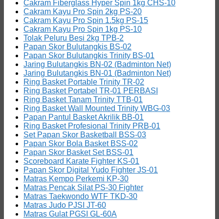
Cakram Fiberglass Hyper Spin 1kg CHS-10
Cakram Kayu Pro Spin 2kg PS-20
Cakram Kayu Pro Spin 1.5kg PS-15
Cakram Kayu Pro Spin 1kg PS-10
Tolak Peluru Besi 2kg TPB-2
Papan Skor Bulutangkis BS-02
Papan Skor Bulutangkis Trinity BS-01
Jaring Bulutangkis BN-02 (Badminton Net)
Jaring Bulutangkis BN-01 (Badminton Net)
Ring Basket Portable Trinity TR-02
Ring Basket Portabel TR-01 PERBASI
Ring Basket Tanam Trinity TTB-01
Ring Basket Wall Mounted Trinity WBG-03
Papan Pantul Basket Akrilik BB-01
Ring Basket Profesional Trinity PRB-01
Set Papan Skor Basketball BSS-03
Papan Skor Bola Basket BSS-02
Papan Skor Basket Set BSS-01
Scoreboard Karate Fighter KS-01
Papan Skor Digital Yudo Fighter JS-01
Matras Kempo Perkemi KP-30
Matras Pencak Silat PS-30 Fighter
Matras Taekwondo WTF TKD-30
Matras Judo PJSI JT-60
Matras Gulat PGSI GL-60A