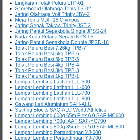
Lingkaran Tolak Peluru LTP-01
Scoreboard Olahraga Tenis TS-02
Jaring Olahraga Voli Trinity JBV-2
Meja Tenis MDF-18 Olympus
Jaring Sepak Takraw Trinity JST-2
Jaring Pantul Sepakbola Single JPSS-24
Kuda-Kuda Pelana Senam KPS-05
Jaring Pantul Sepakbola Double JPSD-18
Tolak Peluru Besi 7.26kg TPB-7
Tolak Peluru Besi 6kg TPB-6
Tolak Peluru Besi 5kg TPB-5
Tolak Peluru Besi 4kg TPB-4
Tolak Peluru Besi 3kg TPB-3
Tolak Peluru Besi 1kg TPB-1
Lempar Lembing Latihan LLL-500
Lempar Lembing Latihan LLL-600
Lempar Lembing Latihan LLL-700
Lempar Lembing Latihan LLL-800
Gawang Lari Aluminium SAH-ALU
Starting Blocks SAQ-ALU World Athletics
Lempar Lembing 600g 65m Flex 6.0 SAF-MC600
Lempar Lembing 700g IAAF SAF-YC700
Lempar Lembing 800g 85m Flex 5.0 SAF-MC800
Lempar Lembing Pertandingan YJ-600
Lempar Lembing Pertandingan YJ-700