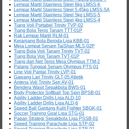
Lempar Martil Stainless Steel 6kg LMSS-6
Lempar Martil Stainless Steel 5.45kg LMSS-5A
Lempar Martil Stainless Steel 5kg LMSS-5
Lempar Martil Stainless Steel 4kg LMSS-4
Tiang Voli Portabel Trinity TVP-02
Tiang Bola Tenis Tanam TTT-01P
Rak Lempar Martil RLM-01
Keranjang Bola Beroda Liga KBB-01
Meja Lompat Senam TaiShan MLS-02P
Tiang Bola Voli Tanam Trinity TVT-02
Tiang Bola Voli Tanam TVT-01P
Tiang dan Net Tenis Meja Olympus TTM-2
Palang Tunggal Senam Olympus PTS-01
Line Voli Pantai Trinity LVP-01
Gawang Lari Trinity GLT-05 Atletik
Antena Voli Trinity Seri AV-01
Bendera Wasit Sepakbola BWS-01
Body Protector Softball Top Spin BPSB-01
Agility Ladder Drills Liga ALD-10
Agility Ladder Drills Liga ALD-6
Speed Ball Gantung Kulit Fighter SBGK-01
Soccer Training Goal Liga STG-01
Papan Strategi Sepakbola Liga PSSB-01
Speed Training Parachute Liga STP-02
Speed Training Parachute Liga STP-01