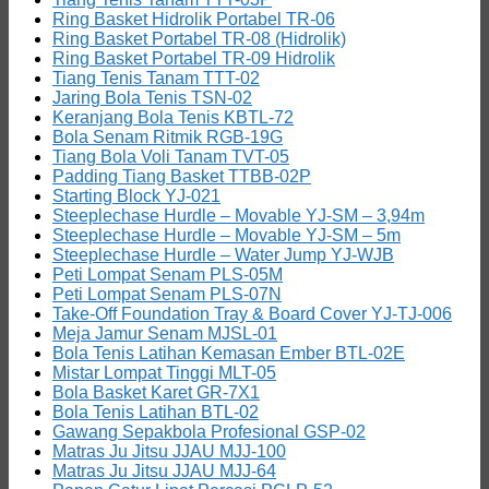
Ring Basket Hidrolik Portabel TR-06
Ring Basket Portabel TR-08 (Hidrolik)
Ring Basket Portabel TR-09 Hidrolik
Tiang Tenis Tanam TTT-02
Jaring Bola Tenis TSN-02
Keranjang Bola Tenis KBTL-72
Bola Senam Ritmik RGB-19G
Tiang Bola Voli Tanam TVT-05
Padding Tiang Basket TTBB-02P
Starting Block YJ-021
Steeplechase Hurdle – Movable YJ-SM – 3,94m
Steeplechase Hurdle – Movable YJ-SM – 5m
Steeplechase Hurdle – Water Jump YJ-WJB
Peti Lompat Senam PLS-05M
Peti Lompat Senam PLS-07N
Take-Off Foundation Tray & Board Cover YJ-TJ-006
Meja Jamur Senam MJSL-01
Bola Tenis Latihan Kemasan Ember BTL-02E
Mistar Lompat Tinggi MLT-05
Bola Basket Karet GR-7X1
Bola Tenis Latihan BTL-02
Gawang Sepakbola Profesional GSP-02
Matras Ju Jitsu JJAU MJJ-100
Matras Ju Jitsu JJAU MJJ-64