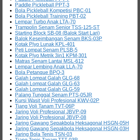
Paddle Pickleball PPT-3
Bola Pickleball Kompetisi PBC-01
Bola Pickleball Training PBT-02
Lempar Turbo Anak LTA-70
Trampolin Senam Senior TSS-125-ST
Starting Block SB-08 (Balok Start Lari)
Balok Keseimbangan Senam BKS-03P
Kotak Plyo Lunak KPL-401
Peti Lompat Senam PLSB-5
Kotak Plyo Metrik 3in1 KPM-301
Matras Senam Lantai MSL-612
Lempar Lembing Anak LLA-70
Bola Petanque BPQ-3
Galah Lompat Galah GLG-68
Galah Lompat Galah GLG-63
Galah Lompat Galah GLG-59
Palang Tunggal Senam PTS-05JR
Kursi Wasit Voli Profesional KWV-02P
Tiang Voli Tanam TVT-06P
Jaring Voli Profesional JBVP-09
Jaring Voli Profesional JBVP-08
Jaring Gawang Sepakbola Heksagonal HSGN-05H
Jaring Gawang Sepakbola Heksagonal HSGN-03H
Jaring Bola Tenis TSN-03
Tiang Tenis Tanam TTT-03P