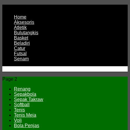
Page 1
Home
Aksesoris
Atletik
Bulutangkis
Basket
Beladiri
Catur
Futsal
Senam
CV JAYA BERSAMA Co Id
Menyediakan Semua Perlengkapan Olahraga Yang
Page 2
Lengkap, Berkualitas Dengan Harga Yang Murah
Renang
Sepakbola
Sepak Takraw
Softball
Tenis
Tenis Meja
Voli
Bola Penjas