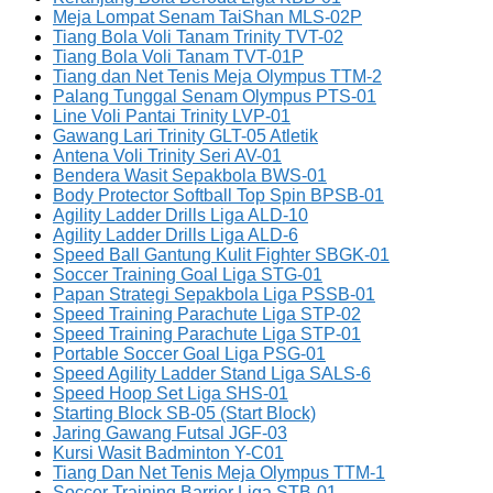
Meja Lompat Senam TaiShan MLS-02P
Tiang Bola Voli Tanam Trinity TVT-02
Tiang Bola Voli Tanam TVT-01P
Tiang dan Net Tenis Meja Olympus TTM-2
Palang Tunggal Senam Olympus PTS-01
Line Voli Pantai Trinity LVP-01
Gawang Lari Trinity GLT-05 Atletik
Antena Voli Trinity Seri AV-01
Bendera Wasit Sepakbola BWS-01
Body Protector Softball Top Spin BPSB-01
Agility Ladder Drills Liga ALD-10
Agility Ladder Drills Liga ALD-6
Speed Ball Gantung Kulit Fighter SBGK-01
Soccer Training Goal Liga STG-01
Papan Strategi Sepakbola Liga PSSB-01
Speed Training Parachute Liga STP-02
Speed Training Parachute Liga STP-01
Portable Soccer Goal Liga PSG-01
Speed Agility Ladder Stand Liga SALS-6
Speed Hoop Set Liga SHS-01
Starting Block SB-05 (Start Block)
Jaring Gawang Futsal JGF-03
Kursi Wasit Badminton Y-C01
Tiang Dan Net Tenis Meja Olympus TTM-1
Soccer Training Barrier Liga STB-01