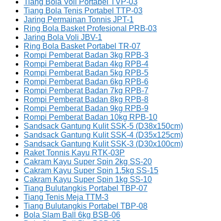
Tiang Bola Voli Portabel TVP-03
Tiang Bola Tenis Portabel TTP-03
Jaring Permainan Tonnis JPT-1
Ring Bola Basket Profesional PRB-03
Jaring Bola Voli JBV-1
Ring Bola Basket Portabel TR-07
Rompi Pemberat Badan 3kg RPB-3
Rompi Pemberat Badan 4kg RPB-4
Rompi Pemberat Badan 5kg RPB-5
Rompi Pemberat Badan 6kg RPB-6
Rompi Pemberat Badan 7kg RPB-7
Rompi Pemberat Badan 8kg RPB-8
Rompi Pemberat Badan 9kg RPB-9
Rompi Pemberat Badan 10kg RPB-10
Sandsack Gantung Kulit SSK-5 (D38x150cm)
Sandsack Gantung Kulit SSK-4 (D35x125cm)
Sandsack Gantung Kulit SSK-3 (D30x100cm)
Raket Tonnis Kayu RTK-03P
Cakram Kayu Super Spin 2kg SS-20
Cakram Kayu Super Spin 1.5kg SS-15
Cakram Kayu Super Spin 1kg SS-10
Tiang Bulutangkis Portabel TBP-07
Tiang Tenis Meja TTM-3
Tiang Bulutangkis Portabel TBP-08
Bola Slam Ball 6kg BSB-06