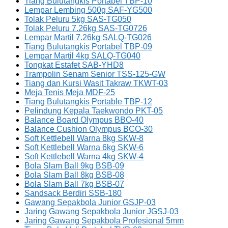
Tiang Bulutangkis Portabel TBP-10
Lempar Lembing 500g SAF-YG500
Tolak Peluru 5kg SAS-TG050
Tolak Peluru 7.26kg SAS-TG0726
Lempar Martil 7.26kg SALQ-TG026
Tiang Bulutangkis Portabel TBP-09
Lempar Martil 4kg SALQ-TG040
Tongkat Estafet SAB-YHD8
Trampolin Senam Senior TSS-125-GW
Tiang dan Kursi Wasit Takraw TKWT-03
Meja Tenis Meja MDF-25
Tiang Bulutangkis Portable TBP-12
Pelindung Kepala Taekwondo PKT-05
Balance Board Olympus BBO-40
Balance Cushion Olympus BCO-30
Soft Kettlebell Warna 8kg SKW-8
Soft Kettlebell Warna 6kg SKW-6
Soft Kettlebell Warna 4kg SKW-4
Bola Slam Ball 9kg BSB-09
Bola Slam Ball 8kg BSB-08
Bola Slam Ball 7kg BSB-07
Sandsack Berdiri SSB-180
Gawang Sepakbola Junior GSJP-03
Jaring Gawang Sepakbola Junior JGSJ-03
Jaring Gawang Sepakbola Profesional 5mm