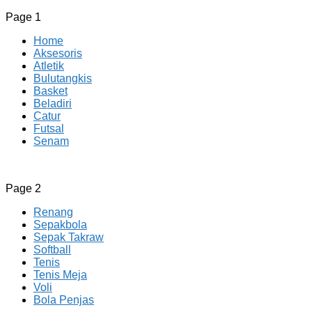
Page 1
Home
Aksesoris
Atletik
Bulutangkis
Basket
Beladiri
Catur
Futsal
Senam
CV JAYA BERSAMA Co Id
Menyediakan Semua Perlengkapan Olahraga Yang
Page 2
Lengkap, Berkualitas Dengan Harga Yang Murah
Renang
Sepakbola
Sepak Takraw
Softball
Tenis
Tenis Meja
Voli
Bola Penjas