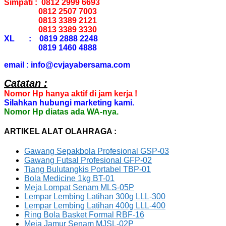
Simpati : 0812 2999 6693
0812 2507 7003
0813 3389 2121
0813 3389 3330
XL : 0819 2888 2248
0819 1460 4888
email : info@cvjayabersama.com
Catatan :
Nomor Hp hanya aktif di jam kerja !
Silahkan hubungi marketing kami.
Nomor Hp diatas ada WA-nya.
ARTIKEL ALAT OLAHRAGA :
Gawang Sepakbola Profesional GSP-03
Gawang Futsal Profesional GFP-02
Tiang Bulutangkis Portabel TBP-01
Bola Medicine 1kg BT-01
Meja Lompat Senam MLS-05P
Lempar Lembing Latihan 300g LLL-300
Lempar Lembing Latihan 400g LLL-400
Ring Bola Basket Formal RBF-16
Meja Jamur Senam MJSL-02P