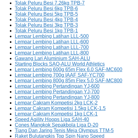
Tolak Peluru Besi 7.26kg TPB-7
Tolak Peluru Besi 6kg TPB-6
Tolak Peluru Besi 5kg TPB-5
Tolak Peluru Besi 4kg TPB-4
Tolak Peluru Besi 3kg TPB-3
Tolak Peluru Besi 1kg TPB-1
Lempar Lembing Latihan LLL-500
Lempar Lembing Latihan LLL-600
Lempar Lembing Latihan LLL-700
Lempar Lembing Latihan LLL-800
Gawang Lari Aluminium SAH-ALU
Starting Blocks SAQ-ALU World Athletics
Lempar Lembing 600g 65m Flex 6.0 SAF-MC600
Lempar Lembing 700g IAAF SAF-YC700
Lempar Lembing 800g 85m Flex 5.0 SAF-MC800
Lempar Lembing Pertandingan YJ-600
Lempar Lembing Pertandingan YJ-700
Lempar Lembing Pertandingan YJ-800
Lempar Cakram Kompetisi 2kg LCK-2
Lempar Cakram Kompetisi 1.5kg LCK-1.5
Lempar Cakram Kompetisi 1kg LCK-1
Speed Agility Hoops Liga SAH-40
Cones Mangkok Sepakbola Liga D-20
Tiang Dan Jaring Tenis Meja Olympus TTM-5
Raket Bulutangkis Top Spin Nano Speed