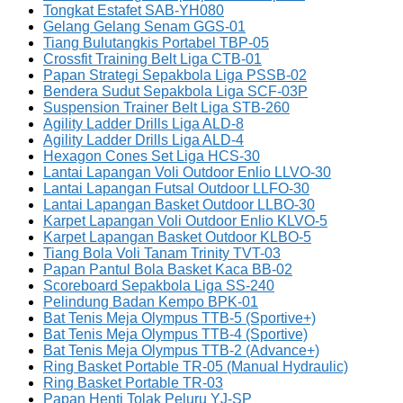
Tongkat Estafet SAB-YH080
Gelang Gelang Senam GGS-01
Tiang Bulutangkis Portabel TBP-05
Crossfit Training Belt Liga CTB-01
Papan Strategi Sepakbola Liga PSSB-02
Bendera Sudut Sepakbola Liga SCF-03P
Suspension Trainer Belt Liga STB-260
Agility Ladder Drills Liga ALD-8
Agility Ladder Drills Liga ALD-4
Hexagon Cones Set Liga HCS-30
Lantai Lapangan Voli Outdoor Enlio LLVO-30
Lantai Lapangan Futsal Outdoor LLFO-30
Lantai Lapangan Basket Outdoor LLBO-30
Karpet Lapangan Voli Outdoor Enlio KLVO-5
Karpet Lapangan Basket Outdoor KLBO-5
Tiang Bola Voli Tanam Trinity TVT-03
Papan Pantul Bola Basket Kaca BB-02
Scoreboard Sepakbola Liga SS-240
Pelindung Badan Kempo BPK-01
Bat Tenis Meja Olympus TTB-5 (Sportive+)
Bat Tenis Meja Olympus TTB-4 (Sportive)
Bat Tenis Meja Olympus TTB-2 (Advance+)
Ring Basket Portable TR-05 (Manual Hydraulic)
Ring Basket Portable TR-03
Papan Henti Tolak Peluru YJ-SP