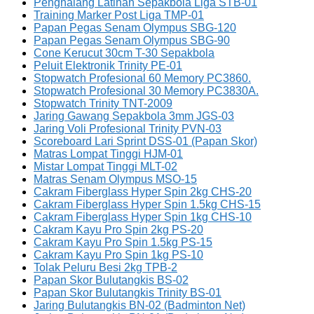
Penghalang Latihan Sepakbola Liga STB-01
Training Marker Post Liga TMP-01
Papan Pegas Senam Olympus SBG-120
Papan Pegas Senam Olympus SBG-90
Cone Kerucut 30cm T-30 Sepakbola
Peluit Elektronik Trinity PE-01
Stopwatch Profesional 60 Memory PC3860.
Stopwatch Profesional 30 Memory PC3830A.
Stopwatch Trinity TNT-2009
Jaring Gawang Sepakbola 3mm JGS-03
Jaring Voli Profesional Trinity PVN-03
Scoreboard Lari Sprint DSS-01 (Papan Skor)
Matras Lompat Tinggi HJM-01
Mistar Lompat Tinggi MLT-02
Matras Senam Olympus MSO-15
Cakram Fiberglass Hyper Spin 2kg CHS-20
Cakram Fiberglass Hyper Spin 1.5kg CHS-15
Cakram Fiberglass Hyper Spin 1kg CHS-10
Cakram Kayu Pro Spin 2kg PS-20
Cakram Kayu Pro Spin 1.5kg PS-15
Cakram Kayu Pro Spin 1kg PS-10
Tolak Peluru Besi 2kg TPB-2
Papan Skor Bulutangkis BS-02
Papan Skor Bulutangkis Trinity BS-01
Jaring Bulutangkis BN-02 (Badminton Net)