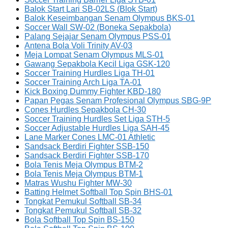
Balok Start Lari SB-02LS (Blok Start)
Balok Keseimbangan Senam Olympus BKS-01
Soccer Wall SW-02 (Boneka Sepakbola)
Palang Sejajar Senam Olympus PSS-01
Antena Bola Voli Trinity AV-03
Meja Lompat Senam Olympus MLS-01
Gawang Sepakbola Kecil Liga GSK-120
Soccer Training Hurdles Liga TH-01
Soccer Training Arch Liga TA-01
Kick Boxing Dummy Fighter KBD-180
Papan Pegas Senam Profesional Olympus SBG-9P
Cones Hurdles Sepakbola CH-30
Soccer Training Hurdles Set Liga STH-5
Soccer Adjustable Hurdles Liga SAH-45
Lane Marker Cones LMC-01 Athletic
Sandsack Berdiri Fighter SSB-150
Sandsack Berdiri Fighter SSB-170
Bola Tenis Meja Olympus BTM-2
Bola Tenis Meja Olympus BTM-1
Matras Wushu Fighter MW-30
Batting Helmet Softball Top Spin BHS-01
Tongkat Pemukul Softball SB-34
Tongkat Pemukul Softball SB-32
Bola Softball Top Spin BS-150