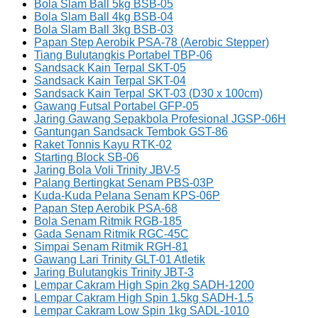
Bola Slam Ball 5kg BSB-05
Bola Slam Ball 4kg BSB-04
Bola Slam Ball 3kg BSB-03
Papan Step Aerobik PSA-78 (Aerobic Stepper)
Tiang Bulutangkis Portabel TBP-06
Sandsack Kain Terpal SKT-05
Sandsack Kain Terpal SKT-04
Sandsack Kain Terpal SKT-03 (D30 x 100cm)
Gawang Futsal Portabel GFP-05
Jaring Gawang Sepakbola Profesional JGSP-06H
Gantungan Sandsack Tembok GST-86
Raket Tonnis Kayu RTK-02
Starting Block SB-06
Jaring Bola Voli Trinity JBV-5
Palang Bertingkat Senam PBS-03P
Kuda-Kuda Pelana Senam KPS-06P
Papan Step Aerobik PSA-68
Bola Senam Ritmik RGB-185
Gada Senam Ritmik RGC-45C
Simpai Senam Ritmik RGH-81
Gawang Lari Trinity GLT-01 Atletik
Jaring Bulutangkis Trinity JBT-3
Lempar Cakram High Spin 2kg SADH-1200
Lempar Cakram High Spin 1.5kg SADH-1.5
Lempar Cakram Low Spin 1kg SADL-1010