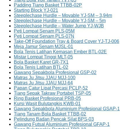
Padding Tiang Basket TTBB-02P
Starting Block YJ-021
Steeplechase Hurdle – Movable YJ-SM – 3,94m
Steeplechase Hurdle – Movable YJ-SM – 5m
Steeplechase Hurdle – Water Jump YJ-WJB
Peti Lompat Senam PLS-05M
Peti Lompat Senam PLS-07N
Take-Off Foundation Tray & Board Cover YJ-TJ-006
Meja Jamur Senam MJSL-01
Bola Tenis Latihan Kemasan Ember BTL-02E
Mistar Lompat Tinggi MLT-05
Bola Basket Karet GR-7X1
Bola Tenis Latihan BTL-02
Gawang Sepakbola Profesional GSP-02
Matras Ju Jitsu JJAU MJJ-100
Matras Ju Jitsu JJAU MJJ-64
Papan Catur Lipat Percasi PCLP-52
Tiang Sepak Takraw Portabel TSP-05
Ring Basket Profesional PRB-05
Kursi Wasit Bulutangkis KWB-01
Gawang Sepakbola Aluminium Profesional GSAP-1
Tiang Tanam Bola Basket TTBB-02
Pelindung Badan Pencak Silat BPS-03
Gawang Futsal Aluminium Profesional GFAP-1