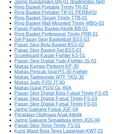
Jaring Bulutangkis BN-01 (Badminton Net)
Ring Basket Portable Trinity TR-02
Ring Basket Portabel TR-01 PERBASI
Ring Basket Tanam Trinity TTB-01
Ring Basket Wall Mounted Trinity WBG-03
Papan Pantul Basket Akrilik BB-01
Ring Basket Profesional Trinity PRB-01
Set Papan Skor Basketball BSS-03
Papan Skor Bola Basket BSS-02
Papan Skor Basket Set BSS-01
Scoreboard Karate Fighter KS-01
Papan Skor Digital Yudo Fighter JS-01
Matras Kempo Perkemi KP-30
Matras Pencak Silat PS-30 Fighter
Matras Taekwondo WTF TKD-30
Matras Judo PJSI JT-60
Matras Gulat PGSI GL-60A
Papan Skor Digital Bola Futsal Trinity FS-05
Papan Skor Digital Futsal Trinity FS-03
Papan Skor Digital Futsal Trinity FS-01
Jaring Gawang Futsal JGF-04
Peralatan Olahraga Anak Atletik
Jaring Gawang Sepakbola 4mm JGS-04
Papan Skor Tenis Trinity TS-01
Kursi Wasit Bola Tenis Lapangan KWT-01