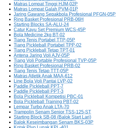
Matras Lompat Tinggi HJM-02P
Matras Lompat Galah PVM-01P
Jaring Gawang Sepakbola Profesional PFGN-05P
Ring Basket Profesional PRB-06H
Starting Blocks SA-ALU-24
Catur Kayu Set Premium WCS-45P
Bola Medicine 2kg BT-02
Tiang Tenis Portabel TTP-05P
Tiang Pickleball Portabel TPP-02
Tiang Pickleball Tetap TPT-01
Antena Jaring Voli AJV-05P
Tiang Voli Portable Profesional TVP-05P
Ring Basket Profesional PRB-02
Tiang Tenis Tetap TTT-05P
Matras Atletik Anak MAA-612
Line Bola Voli Pantai LVP-02
Paddle Pickleball PPT-7
Paddle Pickleball PPT-3
Bola Pickleball Kompetisi PBC-01
Bola Pickleball Training PBT-02
Lempar Turbo Anak LTA-70
Trampolin Senam Senior TSS-125-ST
Starting Block SB-08 (Balok Start Lari)
Balok Keseimbangan Senam BKS-03P
Kotak Plyo Lunak KPL-401