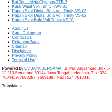
Bat Tenis Meja Olympus TTB-3
Kursi Wasit Voli Trinity KWV-01
Papan Skor Digital Bola Voli Trinity VS-03
Papan Skor Digital Bola Voli Trinity VS-02
Papan Skor Bola Voli Trinity VS-01
About Us
Surat Dukungan
Contact Us
Rekening Bank
Sitemap
Disclaimer
Privacy Policy
Terms of Use
Powered by
CV JAYA BERSAMA ,
Jl. Puri Anjasmoro Blok L-
12 / 10 Semarang 50144 Jawa Tengah Indonesia,
Tlp : 024
7604459, 7603287, 7609189 , Fax : 024 7613043
Translate »