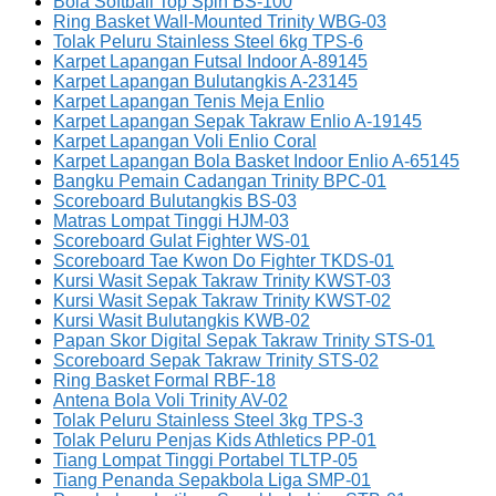
Bola Softball Top Spin BS-100
Ring Basket Wall-Mounted Trinity WBG-03
Tolak Peluru Stainless Steel 6kg TPS-6
Karpet Lapangan Futsal Indoor A-89145
Karpet Lapangan Bulutangkis A-23145
Karpet Lapangan Tenis Meja Enlio
Karpet Lapangan Sepak Takraw Enlio A-19145
Karpet Lapangan Voli Enlio Coral
Karpet Lapangan Bola Basket Indoor Enlio A-65145
Bangku Pemain Cadangan Trinity BPC-01
Scoreboard Bulutangkis BS-03
Matras Lompat Tinggi HJM-03
Scoreboard Gulat Fighter WS-01
Scoreboard Tae Kwon Do Fighter TKDS-01
Kursi Wasit Sepak Takraw Trinity KWST-03
Kursi Wasit Sepak Takraw Trinity KWST-02
Kursi Wasit Bulutangkis KWB-02
Papan Skor Digital Sepak Takraw Trinity STS-01
Scoreboard Sepak Takraw Trinity STS-02
Ring Basket Formal RBF-18
Antena Bola Voli Trinity AV-02
Tolak Peluru Stainless Steel 3kg TPS-3
Tolak Peluru Penjas Kids Athletics PP-01
Tiang Lompat Tinggi Portabel TLTP-05
Tiang Penanda Sepakbola Liga SMP-01