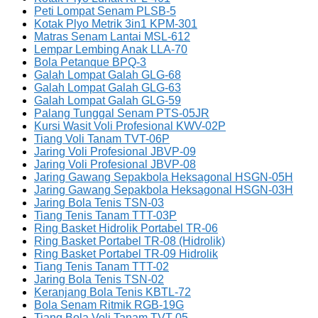
Peti Lompat Senam PLSB-5
Kotak Plyo Metrik 3in1 KPM-301
Matras Senam Lantai MSL-612
Lempar Lembing Anak LLA-70
Bola Petanque BPQ-3
Galah Lompat Galah GLG-68
Galah Lompat Galah GLG-63
Galah Lompat Galah GLG-59
Palang Tunggal Senam PTS-05JR
Kursi Wasit Voli Profesional KWV-02P
Tiang Voli Tanam TVT-06P
Jaring Voli Profesional JBVP-09
Jaring Voli Profesional JBVP-08
Jaring Gawang Sepakbola Heksagonal HSGN-05H
Jaring Gawang Sepakbola Heksagonal HSGN-03H
Jaring Bola Tenis TSN-03
Tiang Tenis Tanam TTT-03P
Ring Basket Hidrolik Portabel TR-06
Ring Basket Portabel TR-08 (Hidrolik)
Ring Basket Portabel TR-09 Hidrolik
Tiang Tenis Tanam TTT-02
Jaring Bola Tenis TSN-02
Keranjang Bola Tenis KBTL-72
Bola Senam Ritmik RGB-19G
Tiang Bola Voli Tanam TVT-05