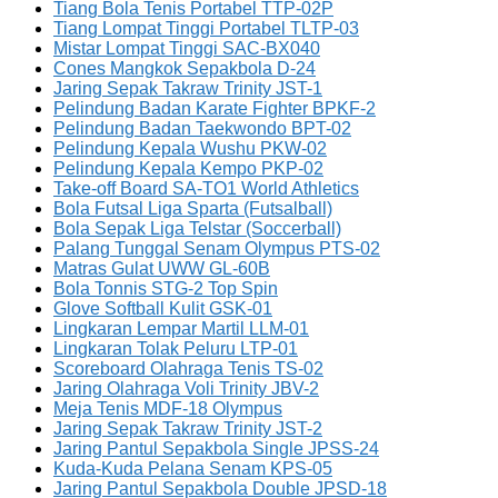
Tiang Bola Tenis Portabel TTP-02P
Tiang Lompat Tinggi Portabel TLTP-03
Mistar Lompat Tinggi SAC-BX040
Cones Mangkok Sepakbola D-24
Jaring Sepak Takraw Trinity JST-1
Pelindung Badan Karate Fighter BPKF-2
Pelindung Badan Taekwondo BPT-02
Pelindung Kepala Wushu PKW-02
Pelindung Kepala Kempo PKP-02
Take-off Board SA-TO1 World Athletics
Bola Futsal Liga Sparta (Futsalball)
Bola Sepak Liga Telstar (Soccerball)
Palang Tunggal Senam Olympus PTS-02
Matras Gulat UWW GL-60B
Bola Tonnis STG-2 Top Spin
Glove Softball Kulit GSK-01
Lingkaran Lempar Martil LLM-01
Lingkaran Tolak Peluru LTP-01
Scoreboard Olahraga Tenis TS-02
Jaring Olahraga Voli Trinity JBV-2
Meja Tenis MDF-18 Olympus
Jaring Sepak Takraw Trinity JST-2
Jaring Pantul Sepakbola Single JPSS-24
Kuda-Kuda Pelana Senam KPS-05
Jaring Pantul Sepakbola Double JPSD-18