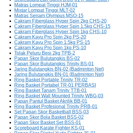
Matras Lompat Tinggi HJM-01
Mistar Lompat Tinggi MLT-02
Matras Senam Olympus MSO-15
Cakram Fiberglass Hyper Spin 2kg CHS-20
Cakram Fiberglass Hyper Spin 1.5kg CHS-15
Cakram Fiberglass Hyper Spin 1kg CHS-10
Cakram Kayu Pro Spin 2kg PS-20
Cakram Kayu Pro Spin 1.5kg PS-15
Cakram Kayu Pro Spin 1kg PS-10
Tolak Peluru Besi 2kg TPB-2
Papan Skor Bulutangkis BS-02
Papan Skor Bulutangkis Trinity BS-01
Jaring Bulutangkis BN-02 (Badminton Net)
Jaring Bulutangkis BN-01 (Badminton Net)
Ring Basket Portable Trinity TR-02
Ring Basket Portabel TR-01 PERBASI
Ring Basket Tanam Trinity TTB-01
Ring Basket Wall Mounted Trinity WBG-03
Papan Pantul Basket Akrilik BB-01
Ring Basket Profesional Trinity PRB-01
Set Papan Skor Basketball BSS-03
Papan Skor Bola Basket BSS-02
Papan Skor Basket Set BSS-01
Scoreboard Karate Fighter KS-01