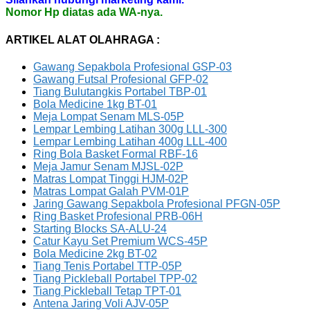
Nomor Hp diatas ada WA-nya.
ARTIKEL ALAT OLAHRAGA :
Gawang Sepakbola Profesional GSP-03
Gawang Futsal Profesional GFP-02
Tiang Bulutangkis Portabel TBP-01
Bola Medicine 1kg BT-01
Meja Lompat Senam MLS-05P
Lempar Lembing Latihan 300g LLL-300
Lempar Lembing Latihan 400g LLL-400
Ring Bola Basket Formal RBF-16
Meja Jamur Senam MJSL-02P
Matras Lompat Tinggi HJM-02P
Matras Lompat Galah PVM-01P
Jaring Gawang Sepakbola Profesional PFGN-05P
Ring Basket Profesional PRB-06H
Starting Blocks SA-ALU-24
Catur Kayu Set Premium WCS-45P
Bola Medicine 2kg BT-02
Tiang Tenis Portabel TTP-05P
Tiang Pickleball Portabel TPP-02
Tiang Pickleball Tetap TPT-01
Antena Jaring Voli AJV-05P