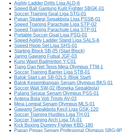
Agility Ladder Drills Liga ALD-6
Speed Ball Gantung Kulit Fighter SBGK-01
Soccer Training Goal Liga STG-01
Papan Strategi Sepakbola Liga PSSB-01
Speed Training Parachute Liga STP-02
Speed Training Parachute Liga STP-01
Portable Soccer Goal Liga PSG-01
Speed Agility Ladder Stand Liga SALS-6
Speed Hoop Set Liga SHS-01
Starting Block SB-05 (Start Block)
Jaring Gawang Futsal JGF-03
Kursi Wasit Badminton Y-C01
Tiang Dan Net Tenis Meja Olympus TTM-1
Soccer Training Barrier Liga STB-01
Balok Start Lari SB-02LS (Blok Start)
Balok Keseimbangan Senam Olympus BKS-01
Soccer Wall SW-02 (Boneka Sepakbola)
Palang Sejajar Senam Olympus PSS-01
Antena Bola Voli Trinity AV-03
Meja Lompat Senam Olympus MLS-01
Gawang Sepakbola Kecil Liga GSK-120
Soccer Training Hurdles Liga TH-01
Soccer Training Arch Liga TA-01
Kick Boxing Dummy Fighter KBD-180
Papan Pegas Senam Profesional Olympus SBG-9P