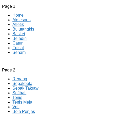
Page 1
Home
Aksesoris
Atletik
Bulutangkis
Basket
Beladiri
Catur
Futsal
Senam
CV JAYA BERSAMA Co Id
Menyediakan Semua Perlengkapan Olahraga Yang
Page 2
Lengkap, Berkualitas Dengan Harga Yang Murah
Renang
Sepakbola
Sepak Takraw
Softball
Tenis
Tenis Meja
Voli
Bola Penjas