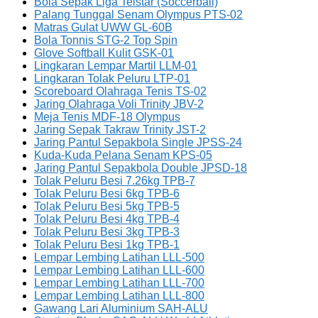
Bola Sepak Liga Telstar (Soccerball)
Palang Tunggal Senam Olympus PTS-02
Matras Gulat UWW GL-60B
Bola Tonnis STG-2 Top Spin
Glove Softball Kulit GSK-01
Lingkaran Lempar Martil LLM-01
Lingkaran Tolak Peluru LTP-01
Scoreboard Olahraga Tenis TS-02
Jaring Olahraga Voli Trinity JBV-2
Meja Tenis MDF-18 Olympus
Jaring Sepak Takraw Trinity JST-2
Jaring Pantul Sepakbola Single JPSS-24
Kuda-Kuda Pelana Senam KPS-05
Jaring Pantul Sepakbola Double JPSD-18
Tolak Peluru Besi 7.26kg TPB-7
Tolak Peluru Besi 6kg TPB-6
Tolak Peluru Besi 5kg TPB-5
Tolak Peluru Besi 4kg TPB-4
Tolak Peluru Besi 3kg TPB-3
Tolak Peluru Besi 1kg TPB-1
Lempar Lembing Latihan LLL-500
Lempar Lembing Latihan LLL-600
Lempar Lembing Latihan LLL-700
Lempar Lembing Latihan LLL-800
Gawang Lari Aluminium SAH-ALU