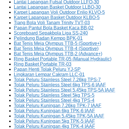
Lantai Lapangan Futsal Outdoor LLFO-30
Lantai Lapangan Basket Outdoor LLBO-30
Karpet Lapangan Voli Outdoor Enlio KLVO-5
Karpet Lapangan Basket Outdoor KLBO-5
Tiang Bola Voli Tanam Trinity TVT-03
Papan Pantul Bola Basket Kaca BB-02
Scoreboard Sepakbola Liga SS-240
Pelindung Badan Kempo BPK-01
Bat Tenis Meja Olympus TTB-5 (Sportive+)
Bat Tenis Meja Olympus TTB-4 (Sportive)
Bat Tenis Meja Olympus TTB-2 (Advance+)
Ring Basket Portable TR-05 (Manual Hydraulic)
Ring Basket Portable TR-03
Papan Henti Tolak Peluru YJ-SP
Lingkaran Lempar Cakram LLC-01
Tolak Peluru Stainless Steel 7.26kg TPS-7
Tolak Peluru Stainless Steel 6kg TPS-6 IAAF
Tolak Peluru Stainless Steel 5.45kg TPS-5A IAAF
Tolak Peluru Stainless Steel 5kg TPS-5
Tolak Peluru Stainless Steel 4kg TPS-4
Tolak Peluru Kuningan 7.26kg TPK-7 IAAF
Tolak Peluru Kuningan 6kg TPK-6 IAAF
Tolak Peluru Kuningan 5.45kg TPK-5A IAAF
Tolak Peluru Kuningan 5kg TPK-5 IAAF
Tolak Peluru Kuningan 4kg TPK-4 IAAF