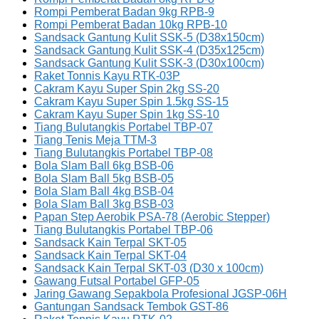
Rompi Pemberat Badan 9kg RPB-9
Rompi Pemberat Badan 10kg RPB-10
Sandsack Gantung Kulit SSK-5 (D38x150cm)
Sandsack Gantung Kulit SSK-4 (D35x125cm)
Sandsack Gantung Kulit SSK-3 (D30x100cm)
Raket Tonnis Kayu RTK-03P
Cakram Kayu Super Spin 2kg SS-20
Cakram Kayu Super Spin 1.5kg SS-15
Cakram Kayu Super Spin 1kg SS-10
Tiang Bulutangkis Portabel TBP-07
Tiang Tenis Meja TTM-3
Tiang Bulutangkis Portabel TBP-08
Bola Slam Ball 6kg BSB-06
Bola Slam Ball 5kg BSB-05
Bola Slam Ball 4kg BSB-04
Bola Slam Ball 3kg BSB-03
Papan Step Aerobik PSA-78 (Aerobic Stepper)
Tiang Bulutangkis Portabel TBP-06
Sandsack Kain Terpal SKT-05
Sandsack Kain Terpal SKT-04
Sandsack Kain Terpal SKT-03 (D30 x 100cm)
Gawang Futsal Portabel GFP-05
Jaring Gawang Sepakbola Profesional JGSP-06H
Gantungan Sandsack Tembok GST-86