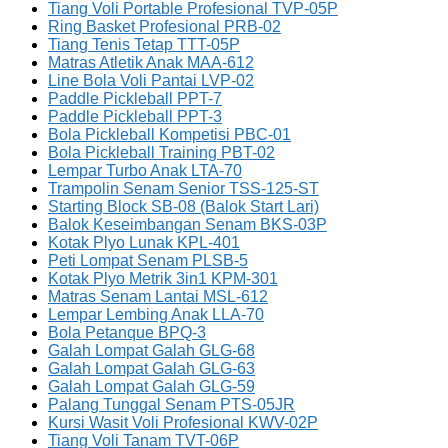
Tiang Voli Portable Profesional TVP-05P
Ring Basket Profesional PRB-02
Tiang Tenis Tetap TTT-05P
Matras Atletik Anak MAA-612
Line Bola Voli Pantai LVP-02
Paddle Pickleball PPT-7
Paddle Pickleball PPT-3
Bola Pickleball Kompetisi PBC-01
Bola Pickleball Training PBT-02
Lempar Turbo Anak LTA-70
Trampolin Senam Senior TSS-125-ST
Starting Block SB-08 (Balok Start Lari)
Balok Keseimbangan Senam BKS-03P
Kotak Plyo Lunak KPL-401
Peti Lompat Senam PLSB-5
Kotak Plyo Metrik 3in1 KPM-301
Matras Senam Lantai MSL-612
Lempar Lembing Anak LLA-70
Bola Petanque BPQ-3
Galah Lompat Galah GLG-68
Galah Lompat Galah GLG-63
Galah Lompat Galah GLG-59
Palang Tunggal Senam PTS-05JR
Kursi Wasit Voli Profesional KWV-02P
Tiang Voli Tanam TVT-06P