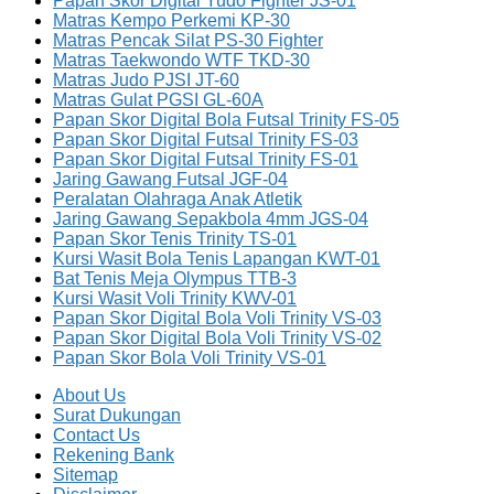
Papan Skor Digital Yudo Fighter JS-01
Matras Kempo Perkemi KP-30
Matras Pencak Silat PS-30 Fighter
Matras Taekwondo WTF TKD-30
Matras Judo PJSI JT-60
Matras Gulat PGSI GL-60A
Papan Skor Digital Bola Futsal Trinity FS-05
Papan Skor Digital Futsal Trinity FS-03
Papan Skor Digital Futsal Trinity FS-01
Jaring Gawang Futsal JGF-04
Peralatan Olahraga Anak Atletik
Jaring Gawang Sepakbola 4mm JGS-04
Papan Skor Tenis Trinity TS-01
Kursi Wasit Bola Tenis Lapangan KWT-01
Bat Tenis Meja Olympus TTB-3
Kursi Wasit Voli Trinity KWV-01
Papan Skor Digital Bola Voli Trinity VS-03
Papan Skor Digital Bola Voli Trinity VS-02
Papan Skor Bola Voli Trinity VS-01
About Us
Surat Dukungan
Contact Us
Rekening Bank
Sitemap