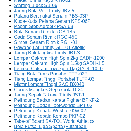
Raket Tonnis Kayu RTK-02
Starting Block SB-06
Jaring Bola Voli Trinity JBV-5
Palang Bertingkat Senam PBS-03P
Kuda-Kuda Pelana Senam KPS-06P
Papan Step Aerobik PSA-68
Bola Senam Ritmik RGB-185
Gada Senam Ritmik RGC-45C
Simpai Senam Ritmik RGH-81
Gawang Lari Trinity GLT-01 Atletik
Jaring Bulutangkis Trinity JBT-3
Lempar Cakram High Spin 2kg SADH-1200
Lempar Cakram High Spin 1.5kg SADH-1.5
Lempar Cakram Low Spin 1kg SADL-1010
Tiang Bola Tenis Portabel TTP-02P
Tiang Lompat Tinggi Portabel TLTP-03
Mistar Lompat Tinggi SAC-BX040
Cones Mangkok Sepakbola D-24
Jaring Sepak Takraw Trinity JST-1
Pelindung Badan Karate Fighter BPKF-2
Pelindung Badan Taekwondo BPT-02
Pelindung Kepala Wushu PKW-02
Pelindung Kepala Kempo PKP-02
Take-off Board SA-TO1 World Athletics
Bola Futsal Liga Sparta (Futsalball)