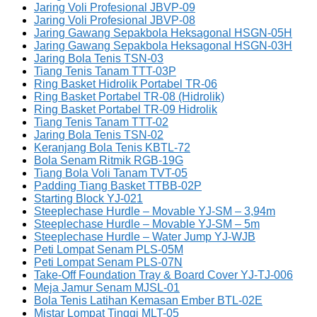
Jaring Voli Profesional JBVP-09
Jaring Voli Profesional JBVP-08
Jaring Gawang Sepakbola Heksagonal HSGN-05H
Jaring Gawang Sepakbola Heksagonal HSGN-03H
Jaring Bola Tenis TSN-03
Tiang Tenis Tanam TTT-03P
Ring Basket Hidrolik Portabel TR-06
Ring Basket Portabel TR-08 (Hidrolik)
Ring Basket Portabel TR-09 Hidrolik
Tiang Tenis Tanam TTT-02
Jaring Bola Tenis TSN-02
Keranjang Bola Tenis KBTL-72
Bola Senam Ritmik RGB-19G
Tiang Bola Voli Tanam TVT-05
Padding Tiang Basket TTBB-02P
Starting Block YJ-021
Steeplechase Hurdle – Movable YJ-SM – 3,94m
Steeplechase Hurdle – Movable YJ-SM – 5m
Steeplechase Hurdle – Water Jump YJ-WJB
Peti Lompat Senam PLS-05M
Peti Lompat Senam PLS-07N
Take-Off Foundation Tray & Board Cover YJ-TJ-006
Meja Jamur Senam MJSL-01
Bola Tenis Latihan Kemasan Ember BTL-02E
Mistar Lompat Tinggi MLT-05