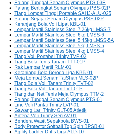
Palang Tunggal Senam Olympus PTS-03P
Palang Bertingkat Senam Olympus PBS-02P
Tiang Lompat Tinggi Portable SAHJ-ALU-025
Palang Sejajar Senam Olympus PSS-02P
Keranjang Bola Voli Lipat KBL-01
Lempar Martil Stainless Steel 7.26kg LMSS-7
Lempar Martil Stainless Steel 6kg LMSS-6
Lempar Martil Stainless Steel 5.45kg LMSS-5A
Lempar Martil Stainless Steel 5kg LMSS-5
Lempar Martil Stainless Steel 4kg LMSS-4
Tiang Voli Portabel Trinity TVP-02
Tiang Bola Tenis Tanam TTT-01P
Rak Lempar Martil RLM-01
Keranjang Bola Beroda Liga KBB-01
Meja Lompat Senam TaiShan MLS-02P
Tiang Bola Voli Tanam Trinity TVT-02
Tiang Bola Voli Tanam TVT-01P
Tiang dan Net Tenis Meja Olympus TTM-2
Palang Tunggal Senam Olympus PTS-01
Line Voli Pantai Trinity LVP-01
Gawang Lari Trinity GLT-05 Atletik
Antena Voli Trinity Seri AV-01
Bendera Wasit Sepakbola BWS-01
Body Protector Softball Top Spin BPSB-01
Agility Ladder Drills Liga ALD-10