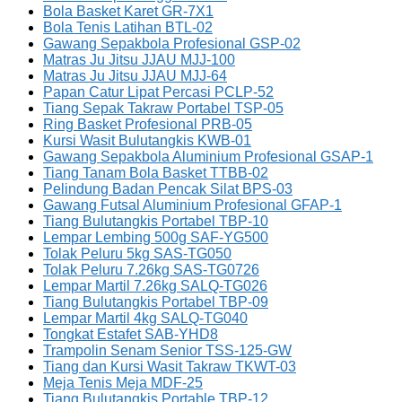
Bola Basket Karet GR-7X1
Bola Tenis Latihan BTL-02
Gawang Sepakbola Profesional GSP-02
Matras Ju Jitsu JJAU MJJ-100
Matras Ju Jitsu JJAU MJJ-64
Papan Catur Lipat Percasi PCLP-52
Tiang Sepak Takraw Portabel TSP-05
Ring Basket Profesional PRB-05
Kursi Wasit Bulutangkis KWB-01
Gawang Sepakbola Aluminium Profesional GSAP-1
Tiang Tanam Bola Basket TTBB-02
Pelindung Badan Pencak Silat BPS-03
Gawang Futsal Aluminium Profesional GFAP-1
Tiang Bulutangkis Portabel TBP-10
Lempar Lembing 500g SAF-YG500
Tolak Peluru 5kg SAS-TG050
Tolak Peluru 7.26kg SAS-TG0726
Lempar Martil 7.26kg SALQ-TG026
Tiang Bulutangkis Portabel TBP-09
Lempar Martil 4kg SALQ-TG040
Tongkat Estafet SAB-YHD8
Trampolin Senam Senior TSS-125-GW
Tiang dan Kursi Wasit Takraw TKWT-03
Meja Tenis Meja MDF-25
Tiang Bulutangkis Portable TBP-12