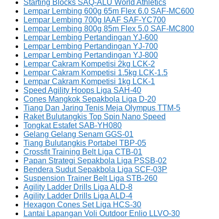
Starting Blocks SAQ-ALU World Athletics
Lempar Lembing 600g 65m Flex 6.0 SAF-MC600
Lempar Lembing 700g IAAF SAF-YC700
Lempar Lembing 800g 85m Flex 5.0 SAF-MC800
Lempar Lembing Pertandingan YJ-600
Lempar Lembing Pertandingan YJ-700
Lempar Lembing Pertandingan YJ-800
Lempar Cakram Kompetisi 2kg LCK-2
Lempar Cakram Kompetisi 1.5kg LCK-1.5
Lempar Cakram Kompetisi 1kg LCK-1
Speed Agility Hoops Liga SAH-40
Cones Mangkok Sepakbola Liga D-20
Tiang Dan Jaring Tenis Meja Olympus TTM-5
Raket Bulutangkis Top Spin Nano Speed
Tongkat Estafet SAB-YH080
Gelang Gelang Senam GGS-01
Tiang Bulutangkis Portabel TBP-05
Crossfit Training Belt Liga CTB-01
Papan Strategi Sepakbola Liga PSSB-02
Bendera Sudut Sepakbola Liga SCF-03P
Suspension Trainer Belt Liga STB-260
Agility Ladder Drills Liga ALD-8
Agility Ladder Drills Liga ALD-4
Hexagon Cones Set Liga HCS-30
Lantai Lapangan Voli Outdoor Enlio LLVO-30