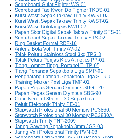
Scoreboard Gulat Fighter WS-01
Scoreboard Tae Kwon Do Fighter TKDS-01
Kursi Wasit Sepak Takraw Trinity KWST-03
Kursi Wasit Sepak Takraw Trinity KWST-02
Kursi Wasit Bulutangkis KWB-02
Papan Skor Digital Sepak Takraw Trinity STS-01
Scoreboard Sepak Takraw Trinity STS-02
Ring Basket Formal RBF-18
Antena Bola Voli Trinity AV-02
Tolak Peluru Stainless Steel 3kg TPS-3
Tolak Peluru Penjas Kids Athletics PP-01
Tiang Lompat Tinggi Portabel TLTP-05
Tiang Penanda Sepakbola Liga SMP-01
Penghalang Latihan Sepakbola Liga STB-01
Training Marker Post Liga TMP-01
Papan Pegas Senam Olympus SBG-120
Papan Pegas Senam Olympus SBG-90
Cone Kerucut 30cm T-30 Sepakbola
Peluit Elektronik Trinity PE-01
Stopwatch Profesional 60 Memory PC3860.
Stopwatch Profesional 30 Memory PC3830A.
Stopwatch Trinity TNT-2009
Jaring Gawang Sepakbola 3mm JGS-03
Jaring Voli Profesional Trinity PVN-03
Scoreboard Lari Sprint DSS-01 (Papan Skor)