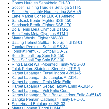
Cones Hurdles Sepakbola CH-30
Soccer Training Hurdles Set Liga STH-5
Soccer Adjustable Hurdles Liga SAH-45
Lane Marker Cones LMC-01 Athletic
Sandsack Berdiri Fighter SSB-150
Sandsack Berdiri Fighter SSB-170
Bola Tenis Meja Olympus BTM-2
Bola Tenis Meja Olympus BTM-1
Matras Wushu Fighter MW-30
Batting Helmet Softball Top Spin BHS-01
Tongkat Pemukul Softball SB-34
Tongkat Pemukul Softball SB-32
Bola Softball Top Spin BS-150
Bola Softball Top Spin BS-100
Ring Basket Wall-Mounted Trinity WBG-03
Tolak Peluru Stainless Steel 6kg TPS-6
Karpet Lapangan Futsal Indoor A-89145
Karpet Lapangan Bulutangkis A-23145
Karpet Lapangan Tenis Meja Enlio
Karpet Lapangan Sepak Takraw Enlio A-19145
Karpet Lapangan Voli Enlio Coral
Karpet Lapangan Bola Basket Indoor Enlio A-65145
Bangku Pemain Cadangan Trinity BPC-01
Scoreboard Bulutangkis BS-03
Matras Lompat Tinggi HJM-03