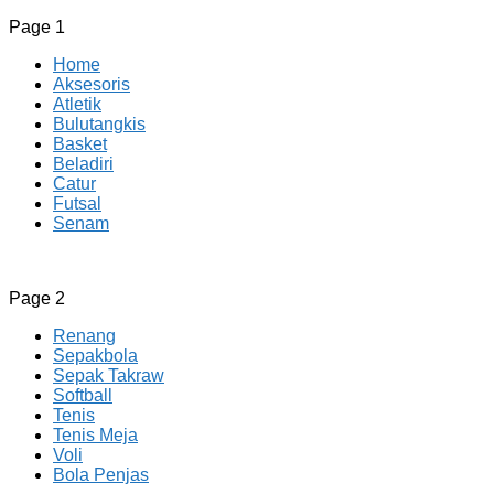
Page 1
Home
Aksesoris
Atletik
Bulutangkis
Basket
Beladiri
Catur
Futsal
Senam
CV JAYA BERSAMA Co Id
Menyediakan Semua Perlengkapan Olahraga Yang Lengkap, 
Page 2
Renang
Sepakbola
Sepak Takraw
Softball
Tenis
Tenis Meja
Voli
Bola Penjas