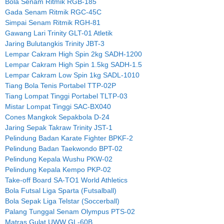
Bola Senam Ritmik RGB-185
Gada Senam Ritmik RGC-45C
Simpai Senam Ritmik RGH-81
Gawang Lari Trinity GLT-01 Atletik
Jaring Bulutangkis Trinity JBT-3
Lempar Cakram High Spin 2kg SADH-1200
Lempar Cakram High Spin 1.5kg SADH-1.5
Lempar Cakram Low Spin 1kg SADL-1010
Tiang Bola Tenis Portabel TTP-02P
Tiang Lompat Tinggi Portabel TLTP-03
Mistar Lompat Tinggi SAC-BX040
Cones Mangkok Sepakbola D-24
Jaring Sepak Takraw Trinity JST-1
Pelindung Badan Karate Fighter BPKF-2
Pelindung Badan Taekwondo BPT-02
Pelindung Kepala Wushu PKW-02
Pelindung Kepala Kempo PKP-02
Take-off Board SA-TO1 World Athletics
Bola Futsal Liga Sparta (Futsalball)
Bola Sepak Liga Telstar (Soccerball)
Palang Tunggal Senam Olympus PTS-02
Matras Gulat UWW GL-60B