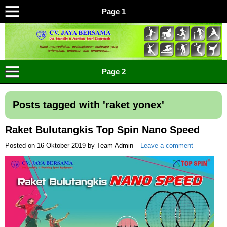
Page 1
CV JAYA BERSAMA Co Id
Menyediakan Semua Perlengkapan Olahraga Yang
Page 2
Lengkap, Berkualitas Dengan Harga Yang Murah
Posts tagged with '
raket yonex
'
Raket Bulutangkis Top Spin Nano Speed
Posted on
16 Oktober 2019
by
Team Admin
Leave a comment