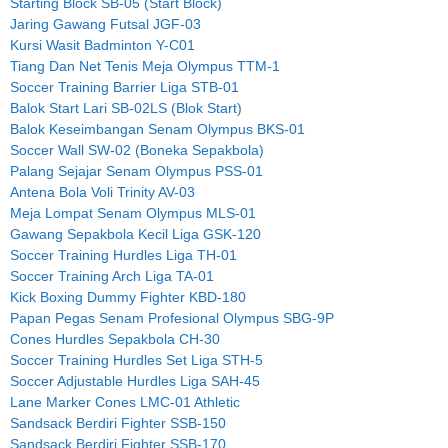
Starting Block SB-05 (Start Block)
Jaring Gawang Futsal JGF-03
Kursi Wasit Badminton Y-C01
Tiang Dan Net Tenis Meja Olympus TTM-1
Soccer Training Barrier Liga STB-01
Balok Start Lari SB-02LS (Blok Start)
Balok Keseimbangan Senam Olympus BKS-01
Soccer Wall SW-02 (Boneka Sepakbola)
Palang Sejajar Senam Olympus PSS-01
Antena Bola Voli Trinity AV-03
Meja Lompat Senam Olympus MLS-01
Gawang Sepakbola Kecil Liga GSK-120
Soccer Training Hurdles Liga TH-01
Soccer Training Arch Liga TA-01
Kick Boxing Dummy Fighter KBD-180
Papan Pegas Senam Profesional Olympus SBG-9P
Cones Hurdles Sepakbola CH-30
Soccer Training Hurdles Set Liga STH-5
Soccer Adjustable Hurdles Liga SAH-45
Lane Marker Cones LMC-01 Athletic
Sandsack Berdiri Fighter SSB-150
Sandsack Berdiri Fighter SSB-170