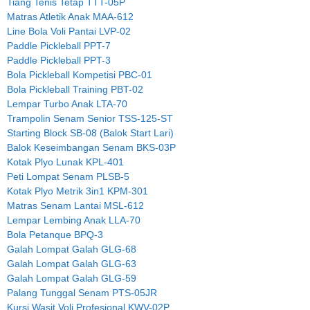
Tiang Tenis Tetap TTT-05P
Matras Atletik Anak MAA-612
Line Bola Voli Pantai LVP-02
Paddle Pickleball PPT-7
Paddle Pickleball PPT-3
Bola Pickleball Kompetisi PBC-01
Bola Pickleball Training PBT-02
Lempar Turbo Anak LTA-70
Trampolin Senam Senior TSS-125-ST
Starting Block SB-08 (Balok Start Lari)
Balok Keseimbangan Senam BKS-03P
Kotak Plyo Lunak KPL-401
Peti Lompat Senam PLSB-5
Kotak Plyo Metrik 3in1 KPM-301
Matras Senam Lantai MSL-612
Lempar Lembing Anak LLA-70
Bola Petanque BPQ-3
Galah Lompat Galah GLG-68
Galah Lompat Galah GLG-63
Galah Lompat Galah GLG-59
Palang Tunggal Senam PTS-05JR
Kursi Wasit Voli Profesional KWV-02P