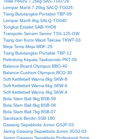
Tolak Peluru 7.26kg SAS-TG0726
Lempar Martil 7.26kg SALQ-TG026
Tiang Bulutangkis Portabel TBP-09
Lempar Martil 4kg SALQ-TG040
Tongkat Estafet SAB-YHD8
Trampolin Senam Senior TSS-125-GW
Tiang dan Kursi Wasit Takraw TKWT-03
Meja Tenis Meja MDF-25
Tiang Bulutangkis Portable TBP-12
Pelindung Kepala Taekwondo PKT-05
Balance Board Olympus BBO-40
Balance Cushion Olympus BCO-30
Soft Kettlebell Warna 8kg SKW-8
Soft Kettlebell Warna 6kg SKW-6
Soft Kettlebell Warna 4kg SKW-4
Bola Slam Ball 9kg BSB-09
Bola Slam Ball 8kg BSB-08
Bola Slam Ball 7kg BSB-07
Sandsack Berdiri SSB-180
Gawang Sepakbola Junior GSJP-03
Jaring Gawang Sepakbola Junior JGSJ-03
Jaring Gawang Sepakbola Profesional 5mm